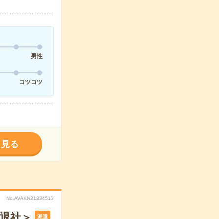
男性
コツコツ
く見る
No.AVAKN21334513
半退社＞
派遣