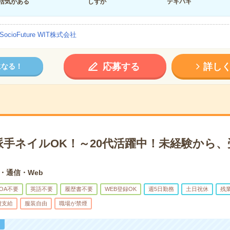
活気がある
しずか
テキパキ
SocioFuture WIT株式会社
応募する
詳し
になる！
派手ネイルOK！～20代活躍中！未経験から、
T・通信・Web
OA不要
英語不要
履歴書不要
WEB登録OK
週5日勤務
土日祝休
残
費支給
服装自由
職場が禁煙
！