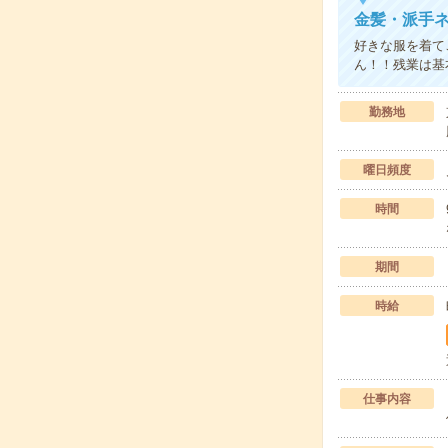
金髪・派手ネ
好きな服を着て
ん！！残業は基
勤務地
曜日頻度
時間
期間
時給
仕事内容