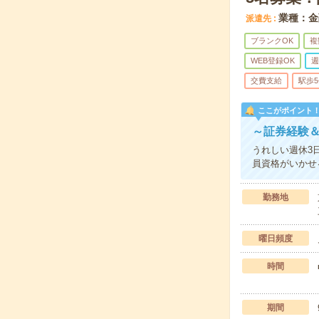
業種：金
派遣先
ブランクOK
複
WEB登録OK
週
交費支給
駅歩
ここがポイント
～証券経験＆
うれしい週休3
員資格がいかせ
勤務地
曜日頻度
時間
期間