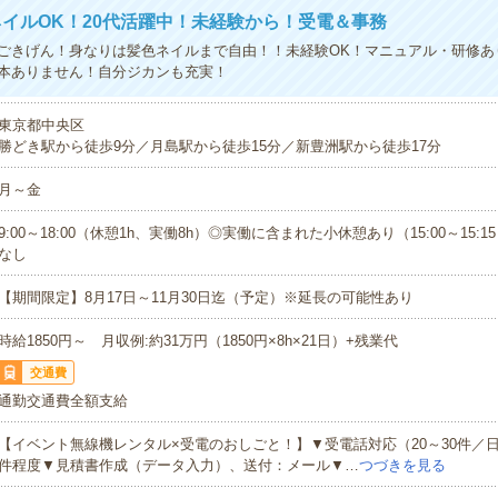
イルOK！20代活躍中！未経験から！受電＆事務
ごきげん！身なりは髪色ネイルまで自由！！未経験OK！マニュアル・研修あ
本ありません！自分ジカンも充実！
東京都中央区
勝どき駅から徒歩9分／月島駅から徒歩15分／新豊洲駅から徒歩17分
月～金
9:00～18:00（休憩1h、実働8h）◎実働に含まれた小休憩あり（15:00～15:
なし
【期間限定】8月17日～11月30日迄（予定）※延長の可能性あり
時給1850円～ 月収例:約31万円（1850円×8h×21日）+残業代
交通費
通勤交通費全額支給
【イベント無線機レンタル×受電のおしごと！】▼受電話対応（20～30件／日
件程度▼見積書作成（データ入力）、送付：メール▼…
つづきを見る