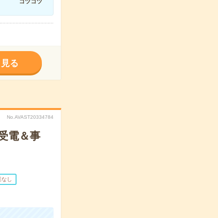
コツコツ
く見る
No.AVAST20334784
受電＆事
業なし