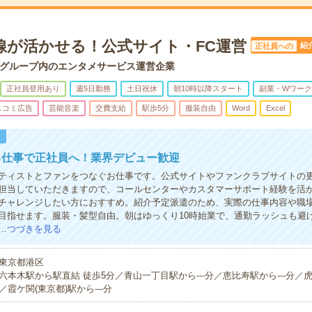
線が活かせる！公式サイト・FC運営
紹
正社員への
グループ内のエンタメサービス運営企業
正社員登用あり
週5日勤務
土日祝休
朝10時以降スタート
副業・Wワーク
スコミ広告
芸能音楽
交費支給
駅歩5分
服装自由
Word
Excel
！
る仕事で正社員へ！業界デビュー歓迎
ティストとファンをつなぐお仕事です。公式サイトやファンクラブサイトの
担当していただきますので、コールセンターやカスタマーサポート経験を活
チャレンジしたい方におすすめ。紹介予定派遣のため、実際の仕事内容や職
目指せます。服装・髪型自由。朝はゆっくり10時始業で、通勤ラッシュも避
…
つづきを見る
東京都港区
六本木駅から駅直結 徒歩5分／青山一丁目駅から---分／恵比寿駅から---分／虎
／霞ケ関(東京都)駅から---分