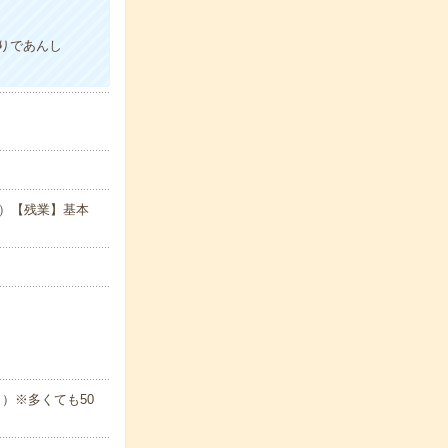
りであんし
15）【残業】基本
）※多くても50