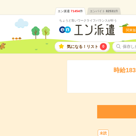
エン派遣
71454
件
エンバイト
82531
件
ちょうど良いワークライフバランスが叶う
関東版
気になる！リスト
0
保存し
時給1
未読