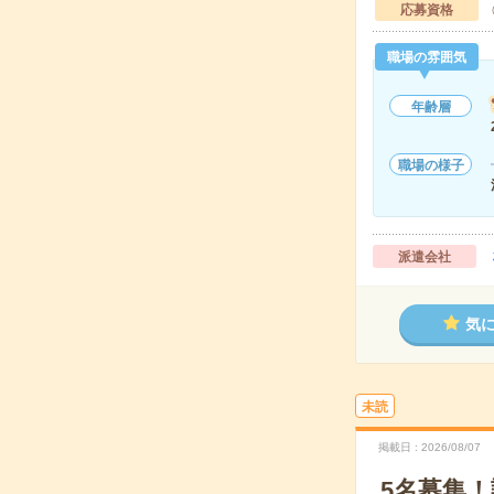
応募資格
職場の雰囲気
年齢層
職場の様子
派遣会社
気
未読
掲載日
2026/08/07
5名募集！