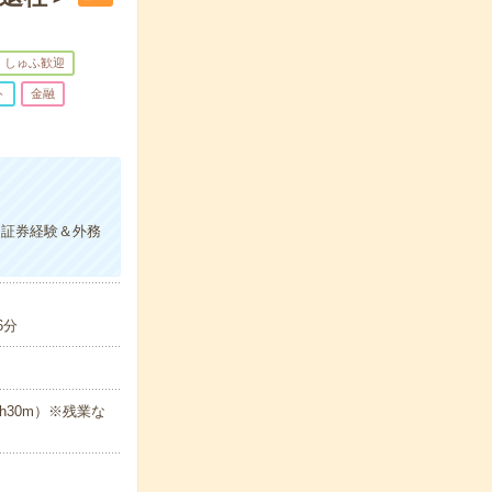
しゅふ歓迎
ト
金融
！証券経験＆外務
6分
5h30m）※残業な