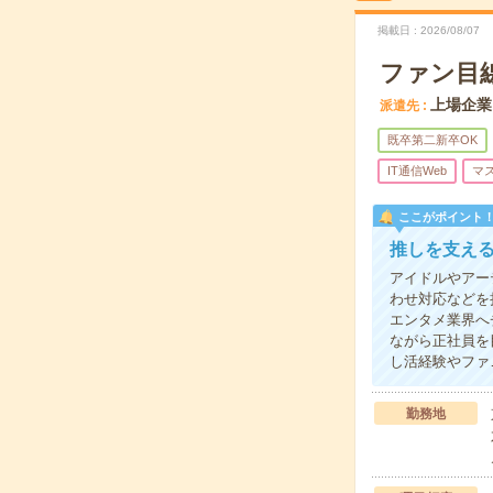
掲載日
2026/08/07
ファン目
上場企業
派遣先
既卒第二新卒OK
IT通信Web
マ
ここがポイント
推しを支え
アイドルやアー
わせ対応などを
エンタメ業界へ
ながら正社員を
し活経験やファ
勤務地