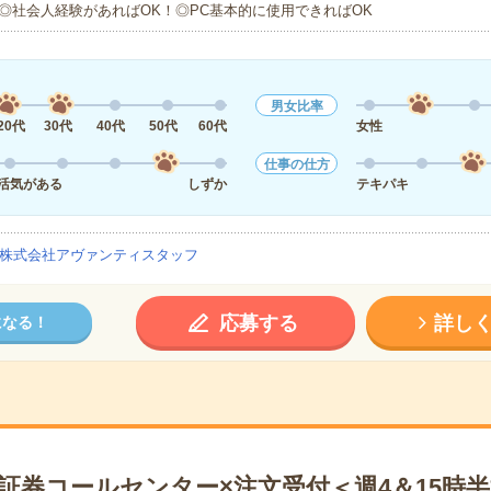
◎社会人経験があればOK！◎PC基本的に使用できればOK
男女比率
20代
30代
40代
50代
60代
女性
仕事の仕方
活気がある
しずか
テキパキ
株式会社アヴァンティスタッフ
応募する
詳し
になる！
証券コールセンター×注文受付＜週4＆15時