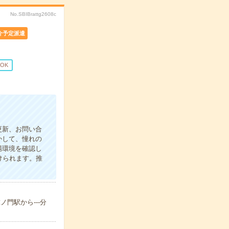
No.SBIBrattg2608c
介予定派遣
OK
更新、お問い合
かして、憧れの
場環境を確認し
けられます。推
ノ門駅から---分