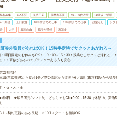
融
数名募集
OA不要
英語不要
履歴書不要
40～50代活躍
60歳以上活躍
4日勤務
土日祝休
16時前までの仕事
17時前までの仕事
残業なし
シフ
5分
大手
服装自由
職場が禁煙
派遣多
！
証券外務員があればOK！15時半定時でサクッとあがれる～
日！曜日固定のお休みもOK！！9：00～15：30！残業なしサクッと帰れる！
る！！研修があるのでブランクのある方も安心！
東京都港区
三田(東京都)駅から徒歩1分／芝公園駅から徒歩7分／田町(東京都)駅から徒歩
月・火・木・金
■週4日 ★曜日固定/シフト制 どちらでもOK■9:00～15:30（休憩1h、実働
し
9/1～契約更新のある長期 ※10/1スタートも相談OK