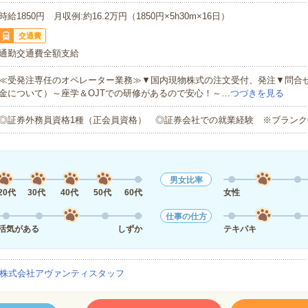
時給1850円 月収例:約16.2万円（1850円×5h30m×16日）
交通費
通勤交通費全額支給
≪受発注専任のオペレーター業務≫▼国内現物株式の注文受付、発注▼問合せ
金について）～座学＆OJTでの研修があるので安心！～…
つづきを見る
◎証券外務員資格1種（正会員資格） ◎証券会社での就業経験 ※ブランク
男女比率
20代
30代
40代
50代
60代
女性
仕事の仕方
活気がある
しずか
テキパキ
株式会社アヴァンティスタッフ