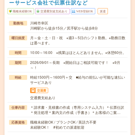
ーサービス会社で伝票仕訳など
職種未経験OK
交通費別途支給あり
WEB登録OK
派遣
川崎市幸区
勤務地
川崎駅から徒歩15分／尻手駅から徒歩8分
月～金・土・日・祝 ※週3～5日のシフト勤務。※勤務日数
曜日頻度
は選べます。
10:00～16:00 ※残業はほとんどありません。※休憩60分。
時間
2026/09/01～長期 ※開始日はご相談可能です！ ※9月
期間
～！
時給1500円～1600円＋交 ■給与の前払いが可能な速払い
時給
サービスあり
交通費
交通費支給あり
＊請求書・見積書の作成（専用システム入力）＊伝票仕訳
仕事内容
＊発注処理＊案内文の作成（手書き）＊お客様のご案…
職種未経験OK / ブランクOK / 英語力不要
応募資格
未経験OK！ #初めての派遣歓迎