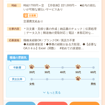
時給1700円＋交 【月収例】221,000円～ ■給与の前払
時給
いが可能な速払いサービスあり
交通費
交通費支給あり
＊注文書・見積り書の作成｜納品書のチェック｜伝票処理
仕事内容
｜データ入力｜郵送物の受取対応｜電話・来客応対な…
職種未経験OK / ブランクOK / 英語力不要
応募資格
◆未経験者歓迎！◆事務の経験がある方歓迎。◆【必要な
OAスキル】Excel（関数） #初めての派遣歓…
職場の雰囲気
年齢層
20代
30代
40代
50代
60代
男女比率
女性
男性
もっと見る