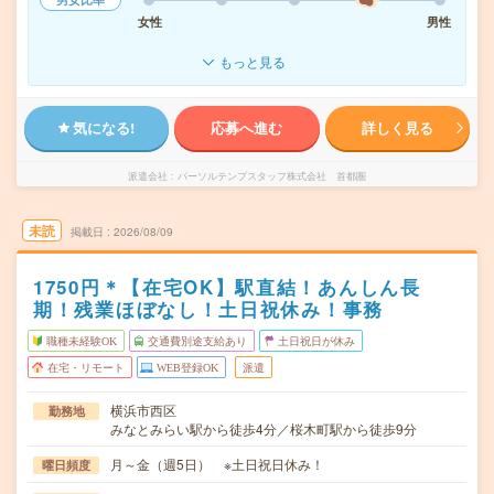
女性
男性
もっと見る
気になる!
応募へ進む
詳しく見る
派遣会社
パーソルテンプスタッフ株式会社 首都圏
未読
掲載日
2026/08/09
1750円＊【在宅OK】駅直結！あんしん長
期！残業ほぼなし！土日祝休み！事務
職種未経験OK
交通費別途支給あり
土日祝日が休み
在宅・リモート
WEB登録OK
派遣
横浜市西区
勤務地
みなとみらい駅から徒歩4分／桜木町駅から徒歩9分
月～金（週5日） ※土日祝日休み！
曜日頻度