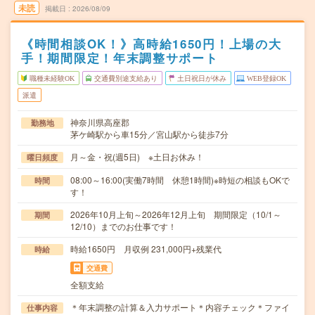
未読
掲載日
2026/08/09
《時間相談OK！》高時給1650円！上場の大
手！期間限定！年末調整サポート
職種未経験OK
交通費別途支給あり
土日祝日が休み
WEB登録OK
派遣
神奈川県高座郡
勤務地
茅ケ崎駅から車15分／宮山駅から徒歩7分
月～金・祝(週5日) ※土日お休み！
曜日頻度
08:00～16:00(実働7時間 休憩1時間)※時短の相談もOKで
時間
す！
2026年10月上旬～2026年12月上旬 期間限定（10/1～
期間
12/10）までのお仕事です！
時給1650円 月収例 231,000円+残業代
時給
交通費
全額支給
＊年末調整の計算＆入力サポート＊内容チェック＊ファイ
仕事内容