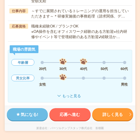
全額支給
～すでに展開されているトレーニングの運用を担当してい
仕事内容
ただきます～＊研修実施後の事務処理（請求関係、デ…
職種未経験OK / ブランクOK
応募資格
※OA操作を含むオフィスワーク経験のある方歓迎※社内研
修やイベント等で登壇経験のある方歓迎♪経験活か…
職場の雰囲気
年齢層
20代
30代
40代
50代
60代
男女比率
女性
男性
もっと見る
気になる!
応募へ進む
詳しく見る
派遣会社
パーソルテンプスタッフ株式会社 首都圏