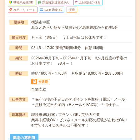
職種未経験OK
交通費別途支給あり
土日祝日が休み
在宅・リモート
WEB登録OK
派遣
横浜市中区
勤務地
みなとみらい駅から徒歩9分／馬車道駅から徒歩5分
月～金（週5日） ※土日祝日はお休みです！
曜日頻度
08:45～17:30(実働7時間45分 休憩1時間)
時間
2026年08月下旬～2026年11月下旬 3か月程度の予定の
期間
お仕事です！ ※8月～！
時給1600円～1700円 月収例 248,000円～263,500円
時給
交通費
全額支給
＊保守点検の予定日のアポイントを取得（電話・メール）
仕事内容
＊点検予定日の案内（EメールやFAX等）＊点検予…
職種未経験OK / ブランクOK / 英語力不要
応募資格
業界未経験OK！ビジネスメール対応の経験があればOK！
むずかしいPCスキルは不要です！
職場の雰囲気