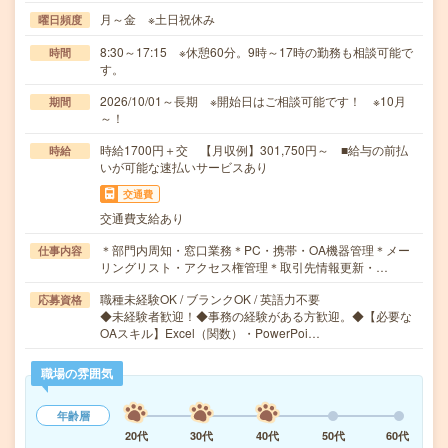
月～金 ※土日祝休み
曜日頻度
8:30～17:15 ※休憩60分。9時～17時の勤務も相談可能で
時間
す。
2026/10/01～長期 ※開始日はご相談可能です！ ※10月
期間
～！
時給1700円＋交 【月収例】301,750円～ ■給与の前払
時給
いが可能な速払いサービスあり
交通費
交通費支給あり
＊部門内周知・窓口業務＊PC・携帯・OA機器管理＊メー
仕事内容
リングリスト・アクセス権管理＊取引先情報更新・…
職種未経験OK / ブランクOK / 英語力不要
応募資格
◆未経験者歓迎！◆事務の経験がある方歓迎。◆【必要な
OAスキル】Excel（関数）・PowerPoi…
職場の雰囲気
年齢層
20代
30代
40代
50代
60代