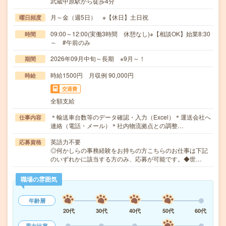
武蔵中原駅から徒歩4分
月～金（週5日） ※【休日】土日祝
曜日頻度
09:00～12:00(実働3時間 休憩なし)※【相談OK】始業8:30
時間
～ #午前のみ
2026年09月中旬～長期 ※9月～！
期間
時給1500円 月収例 90,000円
時給
交通費
全額支給
＊輸送車台数等のデータ確認・入力（Excel）＊運送会社へ
仕事内容
連絡（電話・メール）＊社内物流拠点との調整…
英語力不要
応募資格
◎何かしらの事務経験をお持ちの方こちらのお仕事は下記
のいずれかに該当する方のみ、応募が可能です。◆世…
職場の雰囲気
年齢層
20代
30代
40代
50代
60代
男女比率