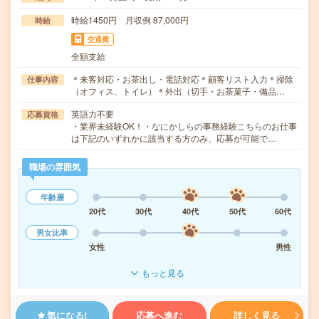
時給1450円 月収例 87,000円
時給
交通費
全額支給
＊来客対応・お茶出し・電話対応＊顧客リスト入力＊掃除
仕事内容
（オフィス、トイレ）＊外出（切手・お茶菓子・備品…
英語力不要
応募資格
・業界未経験OK！・なにかしらの事務経験こちらのお仕事
は下記のいずれかに該当する方のみ、応募が可能で…
職場の雰囲気
年齢層
20代
30代
40代
50代
60代
男女比率
女性
男性
もっと見る
気になる!
応募へ進む
詳しく見る