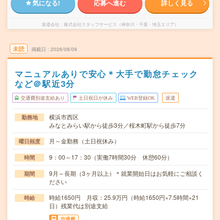
気になる!
応募へ進む
詳しく見る
派遣会社
株式会社スタッフサービス（神奈川・千葉・埼玉エリア）
未読
掲載日
2026/08/09
マニュアルありで安心＊大手で勤怠チェック
など＠駅近3分
交通費別途支給あり
土日祝日が休み
WEB登録OK
派遣
横浜市西区
勤務地
みなとみらい駅から徒歩3分／桜木町駅から徒歩7分
月～金勤務（土日祝休み）
曜日頻度
9：00～17：30（実働7時間30分 休憩60分）
時間
9月～長期（3ヶ月以上）＊就業開始日はお気軽にご相談く
期間
ださい
時給1650円 月収：25.9万円（時給1650円×7.5時間×21
時給
日）残業代は別途支給
交通費