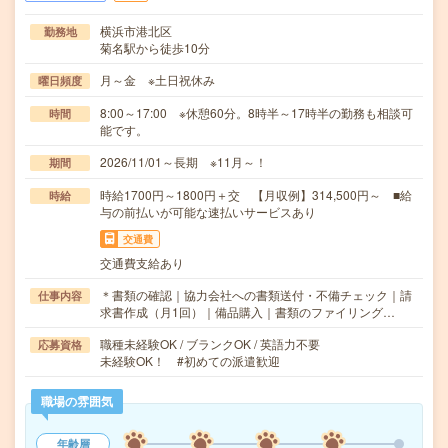
横浜市港北区
勤務地
菊名駅から徒歩10分
月～金 ※土日祝休み
曜日頻度
8:00～17:00 ※休憩60分。8時半～17時半の勤務も相談可
時間
能です。
2026/11/01～長期 ※11月～！
期間
時給1700円～1800円＋交 【月収例】314,500円～ ■給
時給
与の前払いが可能な速払いサービスあり
交通費
交通費支給あり
＊書類の確認｜協力会社への書類送付・不備チェック｜請
仕事内容
求書作成（月1回）｜備品購入｜書類のファイリング…
職種未経験OK / ブランクOK / 英語力不要
応募資格
未経験OK！ #初めての派遣歓迎
職場の雰囲気
年齢層