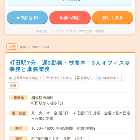
気になる!
応募へ進む
詳しく見る
派遣会社
パーソルテンプスタッフ株式会社 首都圏
未読
掲載日
2026/08/09
町田駅7分｜週3勤務・扶養内｜3人オフィス＠
事務と庶務業務
交通費別途支給あり
土日祝日が休み
残業なし
WEB登録OK
派遣
相模原市南区
勤務地
町田駅から徒歩7分
月・火・木・金(週3日) ※【週3日】月曜・金曜は基本固定
曜日頻度
＋火曜or木曜
10:00～16:00(実働5時間 休憩1時間)
時間
2026年09月上旬～長期 ※9月～！
期間