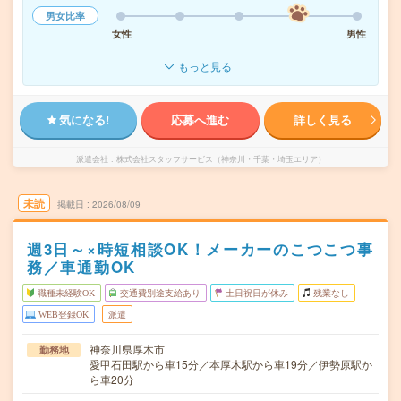
男女比率
女性
男性
もっと見る
気になる!
応募へ進む
詳しく見る
派遣会社
株式会社スタッフサービス（神奈川・千葉・埼玉エリア）
未読
掲載日
2026/08/09
週3日～×時短相談OK！メーカーのこつこつ事
務／車通勤OK
職種未経験OK
交通費別途支給あり
土日祝日が休み
残業なし
WEB登録OK
派遣
神奈川県厚木市
勤務地
愛甲石田駅から車15分／本厚木駅から車19分／伊勢原駅か
ら車20分