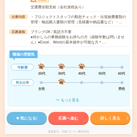
交通費全額支給（会社規程あり）
・プロジェクトスタッフの勤怠チェック・出張旅費書類の
仕事内容
管理・物品購入書類の管理（見積書や納品書など）・…
ブランクOK / 英語力不要
応募資格
●何かしらの事務経験をお持ちの方（経験年数は問いませ
ん）●Excel、Wordの基本操作が可能な方＊…
職場の雰囲気
年齢層
20代
30代
40代
50代
60代
男女比率
女性
男性
もっと見る
気になる!
応募へ進む
詳しく見る
派遣会社
日総ブレイン株式会社