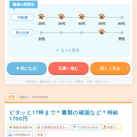
職場の雰囲気
年齢層
20代
30代
40代
50代
60代
男女比率
女性
男性
もっと見る
気になる!
応募へ進む
詳しく見る
派遣会社
株式会社スタッフサービス（神奈川・千葉・埼玉エリア）
未読
掲載日
2026/08/09
ピタッと17時まで＊書類の確認など＊時給
1700円
職種未経験OK
交通費別途支給あり
土日祝日が休み
残業なし
WEB登録OK
派遣