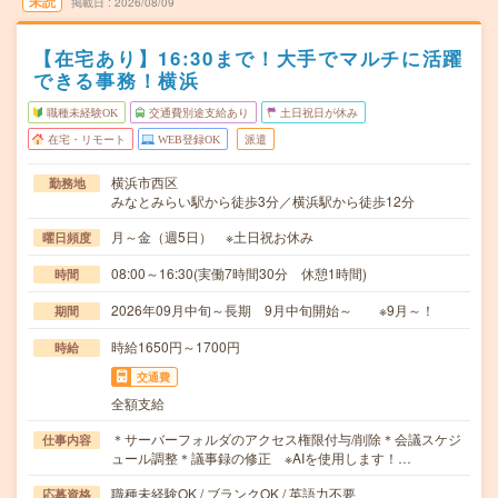
未読
掲載日
2026/08/09
【在宅あり】16:30まで！大手でマルチに活躍
できる事務！横浜
職種未経験OK
交通費別途支給あり
土日祝日が休み
在宅・リモート
WEB登録OK
派遣
横浜市西区
勤務地
みなとみらい駅から徒歩3分／横浜駅から徒歩12分
月～金（週5日） ※土日祝お休み
曜日頻度
08:00～16:30(実働7時間30分 休憩1時間)
時間
2026年09月中旬～長期 9月中旬開始～ ※9月～！
期間
時給1650円～1700円
時給
交通費
全額支給
＊サーバーフォルダのアクセス権限付与/削除＊会議スケジ
仕事内容
ュール調整＊議事録の修正 ※AIを使用します！…
職種未経験OK / ブランクOK / 英語力不要
応募資格