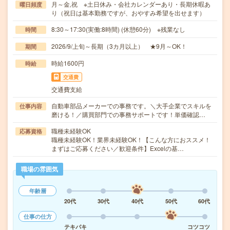
月～金,祝 ※土日休み・会社カレンダーあり・長期休暇あ
曜日頻度
り（祝日は基本勤務ですが、おやすみ希望を出せます）
8:30～17:30(実働:8時間) (休憩60分) ※残業なし
時間
2026/9/上旬～長期（3カ月以上） ★9月～OK！
期間
時給1600円
時給
交通費
交通費支給
自動車部品メーカーでの事務です。＼大手企業でスキルを
仕事内容
磨ける！／購買部門での事務サポートです！単価確認…
職種未経験OK
応募資格
職種未経験OK！業界未経験OK！【こんな方におススメ！
まずはご応募ください／歓迎条件】Excelの基…
職場の雰囲気
年齢層
20代
30代
40代
50代
60代
仕事の仕方
テキパキ
コツコツ