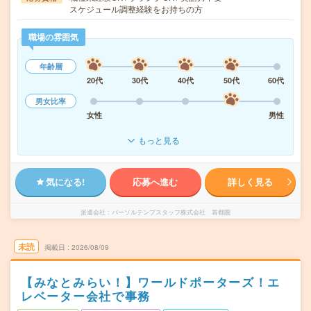
スケジュール調整経験をお持ちの方
職場の雰囲気
年齢層
20代
30代
40代
50代
60代
男女比率
女性
男性
もっと見る
気になる!
応募へ進む
詳しく見る
派遣会社
パーソルテンプスタッフ株式会社 首都圏
未読
掲載日
2026/08/09
【みなとみらい！】ワールドポーターズ！エ
レベーター会社で事務