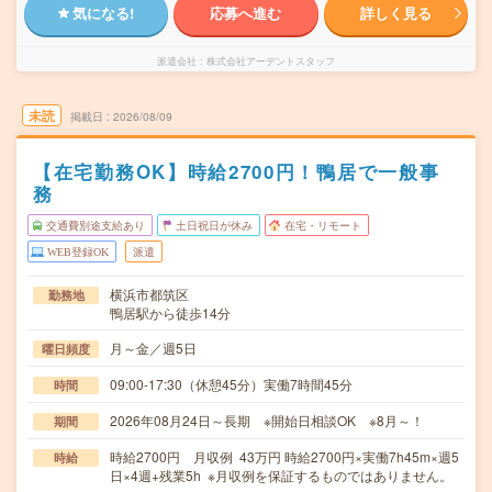
気になる!
応募へ進む
詳しく見る
派遣会社
株式会社アーデントスタッフ
未読
掲載日
2026/08/09
【在宅勤務OK】時給2700円！鴨居で一般事
務
交通費別途支給あり
土日祝日が休み
在宅・リモート
WEB登録OK
派遣
横浜市都筑区
勤務地
鴨居駅から徒歩14分
月～金／週5日
曜日頻度
09:00-17:30（休憩45分）実働7時間45分
時間
2026年08月24日～長期 ※開始日相談OK ※8月～！
期間
時給2700円 月収例 43万円 時給2700円×実働7h45m×週5
時給
日×4週+残業5h ※月収例を保証するものではありません。