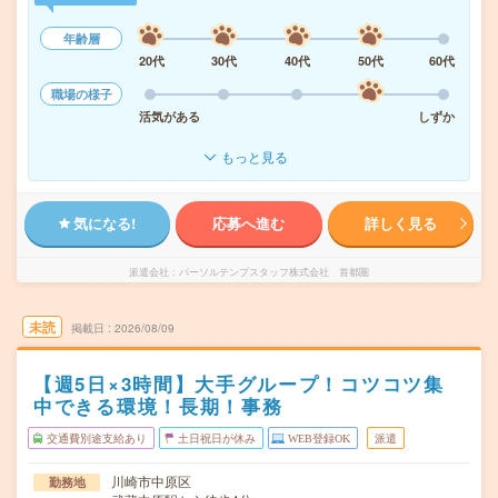
年齢層
20代
30代
40代
50代
60代
職場の様子
活気がある
しずか
もっと見る
気になる!
応募へ進む
詳しく見る
派遣会社
パーソルテンプスタッフ株式会社 首都圏
未読
掲載日
2026/08/09
【週5日×3時間】大手グループ！コツコツ集
中できる環境！長期！事務
交通費別途支給あり
土日祝日が休み
WEB登録OK
派遣
川崎市中原区
勤務地