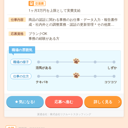
交通費
1ヶ月3万円を上限として実費支給
商品の認証に関わる事務のお仕事・データ入力・報告書作
仕事内容
成・社内外との調整業務・認証の更新管理＊その他業…
ブランクOK
応募資格
事務の経験がある方
職場の雰囲気
職場の様子
活気がある
しずか
仕事の仕方
テキパキ
コツコツ
気になる!
応募へ進む
詳しく見る
派遣会社
株式会社リクルートスタッフィング