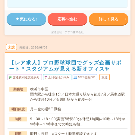
気になる!
応募へ進む
詳しく見る
派遣会社
アデコ株式会社
未読
掲載日
2026/08/09
【レア求人】プロ野球球団でグッズ企画サポ
ート＊スタジアムが見える新オフィス✨
交通費別途支給あり
土日祝日が休み
WEB登録OK
派遣
横浜市中区
勤務地
関内駅から徒歩1分／日本大通り駅から徒歩7分／馬車道駅
から徒歩10分／石川町駅から徒歩---分
月～金の週5日勤務
曜日頻度
9：30～18：00(実働7時間30分/休憩1時間)※10時～18時や
時間
9時半～17時半までの時短も相…
即日～長期 ※スタート時期相談できます
期間