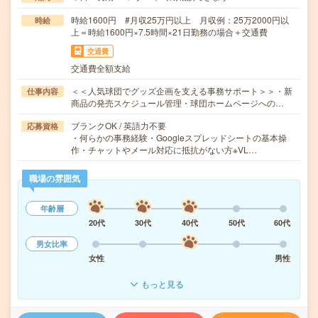
時給1600円 #月収25万円以上 月収例：25万2000円以
時給
上＝時給1600円×7.5時間×21日勤務の場合＋交通費
交通費
交通費全額支給
＜＜人気球団でグッズ企画を支える事務サポート＞＞・新
仕事内容
商品の発売スケジュール管理・球団ホームページへの…
ブランクOK / 英語力不要
応募資格
・何らかの事務経験・Googleスプレッドシートの基本操
作・チャットやメール対応に抵抗がない方※VL…
職場の雰囲気
年齢層
20代
30代
40代
50代
60代
男女比率
女性
男性
もっと見る