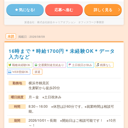
気になる!
応募へ進む
詳しく見る
派遣会社
株式会社綜合キャリアオプション オフィスワーク事業部
未読
掲載日
2026/08/09
16時まで＊時給1700円＊未経験OK＊データ
入力など
職種未経験OK
交通費別途支給あり
土日祝日が休み
残業なし
WEB登録OK
派遣
横浜市鶴見区
勤務地
生麦駅から徒歩20分
月～金 ※土日祝休み
曜日頻度
8:30～16:00 ※休憩は計60分です。※就業時間は相談可
時間
能。
2026/10/01～長期 ※開始日はご相談可能です！ ※10月
期間
～！