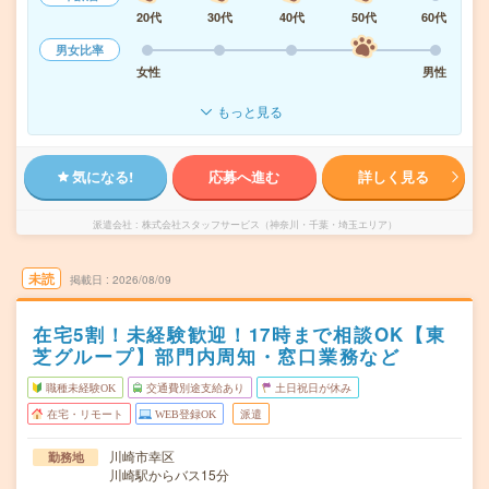
20代
30代
40代
50代
60代
男女比率
女性
男性
もっと見る
気になる!
応募へ進む
詳しく見る
派遣会社
株式会社スタッフサービス（神奈川・千葉・埼玉エリア）
未読
掲載日
2026/08/09
在宅5割！未経験歓迎！17時まで相談OK【東
芝グループ】部門内周知・窓口業務など
職種未経験OK
交通費別途支給あり
土日祝日が休み
在宅・リモート
WEB登録OK
派遣
川崎市幸区
勤務地
川崎駅からバス15分