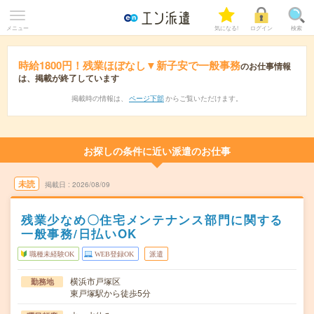
メニュー
気になる!
ログイン
検索
時給1800円！残業ほぼなし▼新子安で一般事務
のお仕事情報
は、掲載が終了しています
掲載時の情報は、
ページ下部
からご覧いただけます。
お探しの条件に近い派遣のお仕事
未読
掲載日
2026/08/09
残業少なめ〇住宅メンテナンス部門に関する
一般事務/日払いOK
職種未経験OK
WEB登録OK
派遣
横浜市戸塚区
勤務地
東戸塚駅から徒歩5分