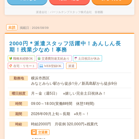
派遣会社
パーソルテンプスタッフ株式会社 首都圏
未読
掲載日
2026/08/09
2000円＊派遣スタッフ活躍中！あんしん長
期！残業少なめ！事務
職種未経験OK
交通費別途支給あり
土日祝日が休み
在宅・リモート
WEB登録OK
派遣
横浜市西区
勤務地
みなとみらい駅から徒歩1分／新高島駅から徒歩9分
月～金（週5日） ※嬉しい完全土日祝休み！
曜日頻度
09:00～18:00(実働8時間 休憩1時間)
時間
2026年09月上旬～長期 ※9月～！
期間
時給2000円 月収例 320,000円+残業代
時給
交通費