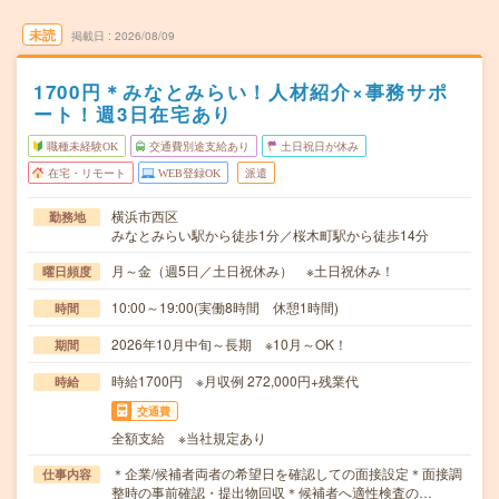
未読
掲載日
2026/08/09
1700円＊みなとみらい！人材紹介×事務サポ
ート！週3日在宅あり
職種未経験OK
交通費別途支給あり
土日祝日が休み
在宅・リモート
WEB登録OK
派遣
横浜市西区
勤務地
みなとみらい駅から徒歩1分／桜木町駅から徒歩14分
月～金（週5日／土日祝休み） ※土日祝休み！
曜日頻度
10:00～19:00(実働8時間 休憩1時間)
時間
2026年10月中旬～長期 ※10月～OK！
期間
時給1700円 ※月収例 272,000円+残業代
時給
交通費
全額支給 ※当社規定あり
＊企業/候補者両者の希望日を確認しての面接設定＊面接調
仕事内容
整時の事前確認・提出物回収＊候補者へ適性検査の…