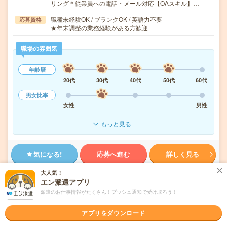
リング＊従業員への電話・メール対応【OAスキル】…
職種未経験OK / ブランクOK / 英語力不要
応募資格
★年末調整の業務経験がある方歓迎
職場の雰囲気
年齢層
20代
30代
40代
50代
60代
男女比率
女性
男性
もっと見る
気になる!
応募へ進む
詳しく見る
大人気！
派遣会社
パーソルテンプスタッフ株式会社 首都圏
エン派遣アプリ
派遣のお仕事情報がたくさん！プッシュ通知で受け取ろう！
未読
掲載日
2026/08/09
アプリをダウンロード