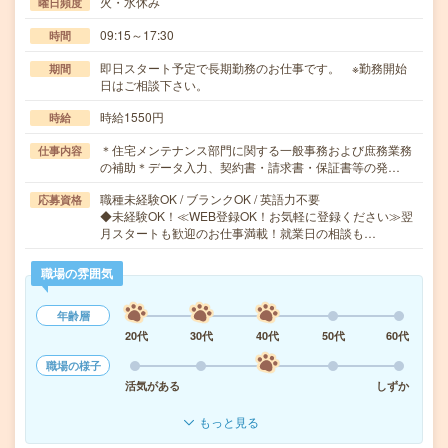
火・水休み
曜日頻度
09:15～17:30
時間
即日スタート予定で長期勤務のお仕事です。 ※勤務開始
期間
日はご相談下さい。
時給1550円
時給
＊住宅メンテナンス部門に関する一般事務および庶務業務
仕事内容
の補助＊データ入力、契約書・請求書・保証書等の発…
職種未経験OK / ブランクOK / 英語力不要
応募資格
◆未経験OK！≪WEB登録OK！お気軽に登録ください≫翌
月スタートも歓迎のお仕事満載！就業日の相談も…
職場の雰囲気
年齢層
20代
30代
40代
50代
60代
職場の様子
活気がある
しずか
もっと見る