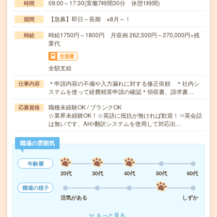
09:00～17:30(実働7時間30分 休憩1時間)
時間
【急募】即日～長期 ※8月～！
期間
時給1750円～1800円 月収例 262,500円～270,000円+残
時給
業代
交通費
全額支給
＊申請内容の不備や入力漏れに対する修正依頼 ＊社内シ
仕事内容
ステムを使って経費精算申請の確認＊領収書、請求書…
職種未経験OK / ブランクOK
応募資格
☆業界未経験OK！☆英語に抵抗が無ければ歓迎！⇒英会話
は無いです、AIや翻訳システムを使用して対応出…
職場の雰囲気
年齢層
20代
30代
40代
50代
60代
職場の様子
活気がある
しずか
もっと見る