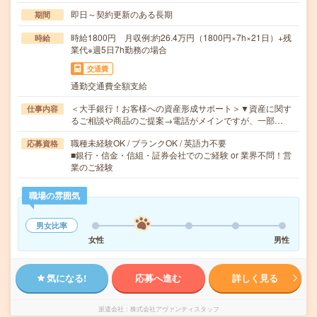
即日～契約更新のある長期
期間
時給1800円 月収例:約26.4万円（1800円×7h×21日）+残
時給
業代※週5日7h勤務の場合
交通費
通勤交通費全額支給
＜大手銀行！お客様への資産形成サポート＞▼資産に関す
仕事内容
るご相談や商品のご提案→電話がメインですが、一部…
職種未経験OK / ブランクOK / 英語力不要
応募資格
■銀行・信金・信組・証券会社でのご経験 or 業界不問！営
業のご経験
職場の雰囲気
男女比率
女性
男性
気になる!
応募へ進む
詳しく見る
派遣会社
株式会社アヴァンティスタッフ