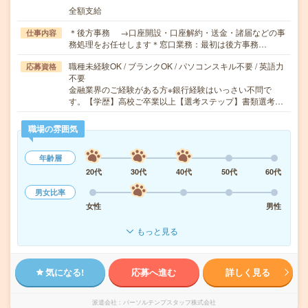
全額支給
＊後方事務 →口座開設・口座解約・送金・諸届などの事
仕事内容
務処理をお任せします＊窓口業務：最初は後方事務…
職種未経験OK / ブランクOK / パソコンスキル不要 / 英語力
応募資格
不要
金融業界のご経験がある方※銀行経験はいっさい不問で
す。【学歴】高校ご卒業以上【選考ステップ】書類選考…
職場の雰囲気
年齢層
20代
30代
40代
50代
60代
男女比率
女性
男性
もっと見る
気になる!
応募へ進む
詳しく見る
派遣会社
パーソルテンプスタッフ株式会社