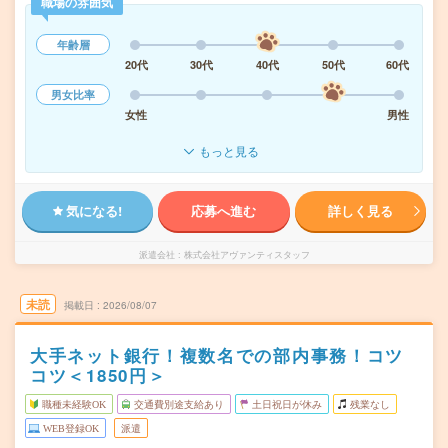
職場の雰囲気
年齢層
20代
30代
40代
50代
60代
男女比率
女性
男性
もっと見る
気になる!
応募へ進む
詳しく見る
派遣会社
株式会社アヴァンティスタッフ
未読
掲載日
2026/08/07
大手ネット銀行！複数名での部内事務！コツ
コツ＜1850円＞
職種未経験OK
交通費別途支給あり
土日祝日が休み
残業なし
WEB登録OK
派遣