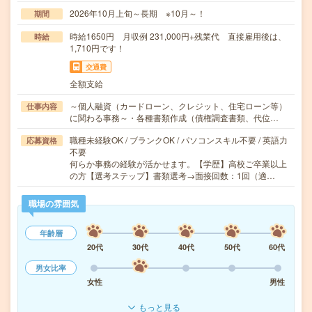
2026年10月上旬～長期 ※10月～！
期間
時給1650円 月収例 231,000円+残業代 直接雇用後は、
時給
1,710円です！
交通費
全額支給
～個人融資（カードローン、クレジット、住宅ローン等）
仕事内容
に関わる事務～・各種書類作成（債権調査書類、代位…
職種未経験OK / ブランクOK / パソコンスキル不要 / 英語力
応募資格
不要
何らか事務の経験が活かせます。【学歴】高校ご卒業以上
の方【選考ステップ】書類選考→面接回数：1回（適…
職場の雰囲気
年齢層
20代
30代
40代
50代
60代
男女比率
女性
男性
もっと見る