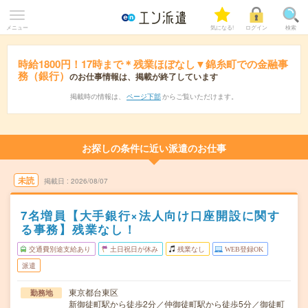
メニュー
気になる!
ログイン
検索
時給1800円！17時まで＊残業ほぼなし▼錦糸町での金融事
務（銀行）
のお仕事情報は、掲載が終了しています
掲載時の情報は、
ページ下部
からご覧いただけます。
お探しの条件に近い派遣のお仕事
未読
掲載日
2026/08/07
7名増員【大手銀行×法人向け口座開設に関す
る事務】残業なし！
交通費別途支給あり
土日祝日が休み
残業なし
WEB登録OK
派遣
東京都台東区
勤務地
新御徒町駅から徒歩2分／仲御徒町駅から徒歩5分／御徒町