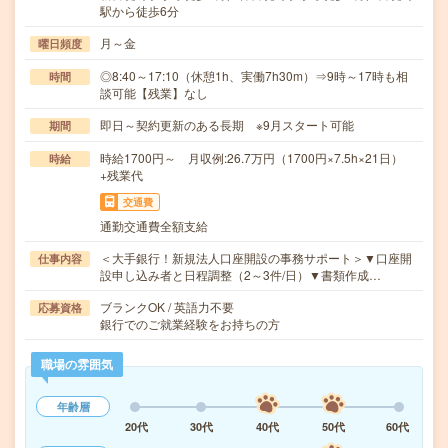
駅から徒歩6分
月～金
曜日頻度
◎8:40～17:10（休憩1h、実働7h30m）⇒9時～17時も相
時間
談可能【残業】なし
即日～契約更新のある長期 ※9月スタート可能
期間
時給1700円～ 月収例:26.7万円（1700円×7.5h×21日）
時給
+残業代
交通費
通勤交通費全額支給
＜大手銀行！新規法人口座開設の事務サポート＞▼口座開
仕事内容
設申し込み者と日程調整（2～3件/日）▼書類作成…
ブランクOK / 英語力不要
応募資格
銀行でのご就業経験をお持ちの方
職場の雰囲気
年齢層
20代
30代
40代
50代
60代