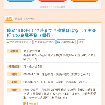
派遣会社
アデコ株式会社
未読
掲載日
2026/08/07
時給1900円！17時まで＊残業ほぼなし▼有楽
町での金融事務（銀行）
交通費別途支給あり
土日祝日が休み
WEB登録OK
派遣
東京都中央区
勤務地
有楽町駅から徒歩5分／京橋(東京都)駅から徒歩3分／東京
駅から---分
月～金／週5日
曜日頻度
09:00-17:00（休憩60分）実働7時間（残業少なめ！）
時間
2026年09月01日～長期 ※開始日相談OK ※9月～！
期間
時給1900円 月収例 26万円 時給1900円×実働7h×週5日
時給
×4週 ※月収例を保証するものではありません。※給与即受
取りサービス利用可（利用条件有）
交通費