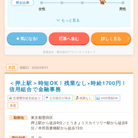
男女比率
女性
男性
もっと見る
気になる!
応募へ進む
詳しく見る
派遣会社
株式会社アヴァンティスタッフ
未読
掲載日
2026/08/07
＜押上駅＞時短OK！残業なし×時給1700円！
信用組合で金融事務
交通費別途支給あり
土日祝日が休み
残業なし
WEB登録OK
派遣
東京都墨田区
勤務地
押上駅から徒歩9分／とうきょうスカイツリー駅から徒歩8
分／本所吾妻橋駅から徒歩13分
月～金
曜日頻度