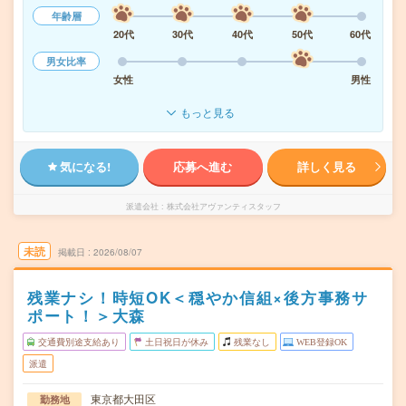
年齢層
20代
30代
40代
50代
60代
男女比率
女性
男性
もっと見る
気になる!
応募へ進む
詳しく見る
派遣会社
株式会社アヴァンティスタッフ
未読
掲載日
2026/08/07
残業ナシ！時短OK＜穏やか信組×後方事務サ
ポート！＞大森
交通費別途支給あり
土日祝日が休み
残業なし
WEB登録OK
派遣
東京都大田区
勤務地