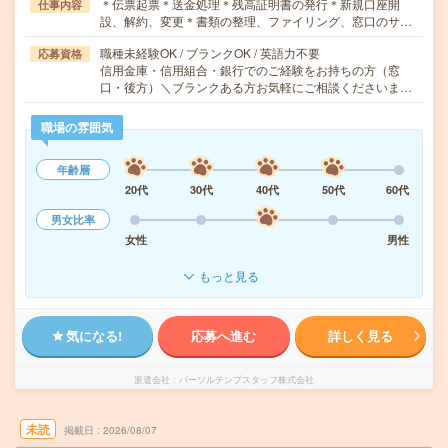
＊伝票起票＊送金処理＊残高証明書の発行＊新規口座開
仕事内容
設、解約、変更＊書類の整理、ファイリング、窓口のサ…
職種未経験OK / ブランクOK / 英語力不要
応募資格
信用金庫・信用組合・銀行でのご経験をお持ちの方（窓
口・後方）＼ブランクある方お気軽にご相談くださいま…
職場の雰囲気
年齢層
20代
30代
40代
50代
60代
男女比率
女性
男性
もっと見る
気になる!
応募へ進む
詳しく見る
派遣会社
パーソルテンプスタッフ株式会社
未読
掲載日
2026/08/07