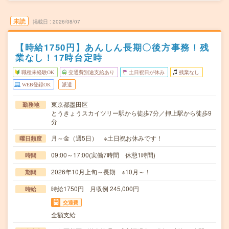
未読
掲載日
2026/08/07
【時給1750円】あんしん長期〇後方事務！残
業なし！17時台定時
職種未経験OK
交通費別途支給あり
土日祝日が休み
残業なし
WEB登録OK
派遣
東京都墨田区
勤務地
とうきょうスカイツリー駅から徒歩7分／押上駅から徒歩9
分
月～金（週5日） ※土日祝お休みです！
曜日頻度
09:00～17:00(実働7時間 休憩1時間)
時間
2026年10月上旬～長期 ※10月～！
期間
時給1750円 月収例 245,000円
時給
交通費
全額支給