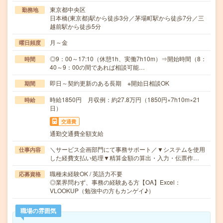
東京都中央区
勤務地
日本橋(東京都)駅から徒歩3分／茅場町駅から徒歩7分／三
越前駅から徒歩5分
月～金
曜日頻度
◎9：00～17:10（休憩1h、実働7h10m）⇒開始時間（8：
時間
40～9：00の間であれば相談可能…
即日～契約更新のある長期 ※開始日相談OK
期間
時給1850円 月収例：約27.8万円（1850円×7h10m×21
時給
日）
交通費
通勤交通費全額支給
＼サービス企画部門にて事務サポート／▼システムを使用
仕事内容
した経費支払い処理▼精算金額の算出・入力・伝票作…
職種未経験OK / 英語力不要
応募資格
◎業界問わず、事務の経験ある方【OA】Excel：
VLOOKUP（勉強中の方もカンゲイ♪）
職場の雰囲気