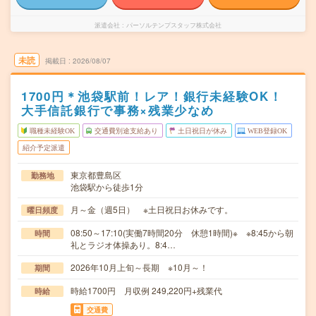
派遣会社
パーソルテンプスタッフ株式会社
未読
掲載日
2026/08/07
1700円＊池袋駅前！レア！銀行未経験OK！
大手信託銀行で事務×残業少なめ
職種未経験OK
交通費別途支給あり
土日祝日が休み
WEB登録OK
紹介予定派遣
東京都豊島区
勤務地
池袋駅から徒歩1分
月～金（週5日） ※土日祝日お休みです。
曜日頻度
08:50～17:10(実働7時間20分 休憩1時間)※ ※8:45から朝
時間
礼とラジオ体操あり。8:4…
2026年10月上旬～長期 ※10月～！
期間
時給1700円 月収例 249,220円+残業代
時給
交通費