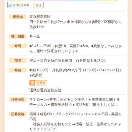
WEB登録OK
派遣
東京都新宿区
勤務地
四ツ谷駅から徒歩2分／市ケ谷駅から徒歩5分／曙橋駅から
徒歩14分
月～金
曜日頻度
■8:45～17:30（休憩1h、実働7h45m）■残業なし⇒みなさ
時間
ん、定時で帰宅されています♪
即日～契約更新のある長期 ※9月開始も相談OK
期間
時給1800円 月収例:約29.2万円（1800円×7h45m×21日）
時給
+残業代
交通費
通勤交通費全額支給
住宅ローン×審査に関するコツ事務！▼事前審査に関する
仕事内容
データ入力▼書類郵送対応▼電話対応（取次もしくは…
職種未経験OK / ブランクOK / パソコンスキル不要 / 英語力
応募資格
不要
・社会人経験をお持ちの方→接客・販売・営業からのキャ
リアチェンジOK