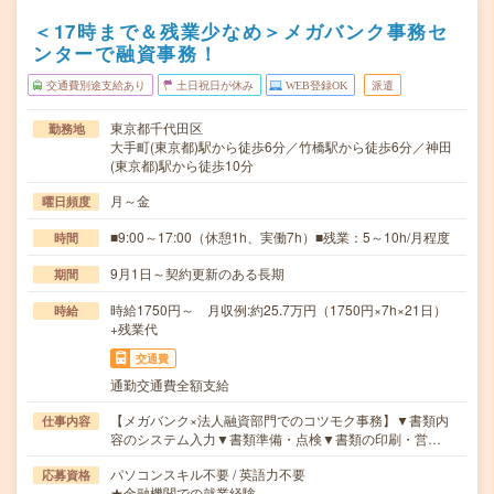
＜17時まで＆残業少なめ＞メガバンク事務セ
ンターで融資事務！
交通費別途支給あり
土日祝日が休み
WEB登録OK
派遣
東京都千代田区
勤務地
大手町(東京都)駅から徒歩6分／竹橋駅から徒歩6分／神田
(東京都)駅から徒歩10分
月～金
曜日頻度
■9:00～17:00（休憩1h、実働7h）■残業：5～10h/月程度
時間
9月1日～契約更新のある長期
期間
時給1750円～ 月収例:約25.7万円（1750円×7h×21日）
時給
+残業代
交通費
通勤交通費全額支給
【メガバンク×法人融資部門でのコツモク事務】▼書類内
仕事内容
容のシステム入力▼書類準備・点検▼書類の印刷・営…
パソコンスキル不要 / 英語力不要
応募資格
★金融機関での就業経験