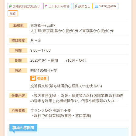
交通費別途支給あり
土日祝日が休み
残業なし
WEB登録OK
派遣
東京都千代田区
勤務地
大手町(東京都)駅から徒歩1分／東京駅から徒歩1分
月～金
曜日頻度
9:00～17:00
時間
2026/10/1～長期 ※10月～OK！
期間
時給1850円＋交
時給
交通費
交通費支給(最も経済的な経路でのお支払い)
・後方事務(預金・為替・融資等の銀行内部業務 銀行独自
仕事内容
の端末を利用した機械操作や、伝票や帳票類の入力…
ブランクOK / 英語力不要
応募資格
・銀行での就業経験(事務・窓口業務)
職場の雰囲気