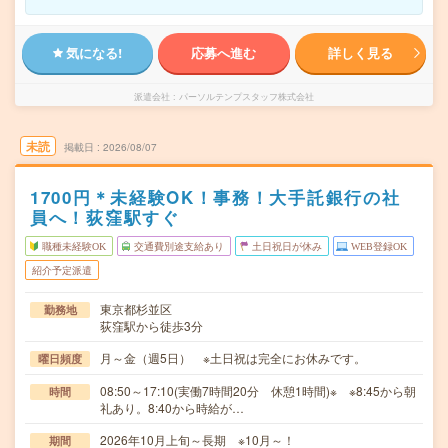
気になる!
応募へ進む
詳しく見る
派遣会社
パーソルテンプスタッフ株式会社
未読
掲載日
2026/08/07
1700円＊未経験OK！事務！大手託銀行の社
員へ！荻窪駅すぐ
職種未経験OK
交通費別途支給あり
土日祝日が休み
WEB登録OK
紹介予定派遣
東京都杉並区
勤務地
荻窪駅から徒歩3分
月～金（週5日） ※土日祝は完全にお休みです。
曜日頻度
08:50～17:10(実働7時間20分 休憩1時間)※ ※8:45から朝
時間
礼あり。8:40から時給が…
2026年10月上旬～長期 ※10月～！
期間