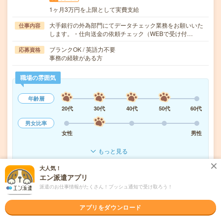
1ヶ月3万円を上限として実費支給
大手銀行の外為部門にてデータチェック業務をお願いいた
仕事内容
します。・仕向送金の依頼チェック（WEBで受け付…
ブランクOK / 英語力不要
応募資格
事務の経験がある方
職場の雰囲気
年齢層
20代
30代
40代
50代
60代
男女比率
女性
男性
もっと見る
大人気！
エン派遣アプリ
気になる!
応募へ進む
詳しく見る
派遣のお仕事情報がたくさん！プッシュ通知で受け取ろう！
派遣会社
株式会社リクルートスタッフィング
アプリをダウンロード