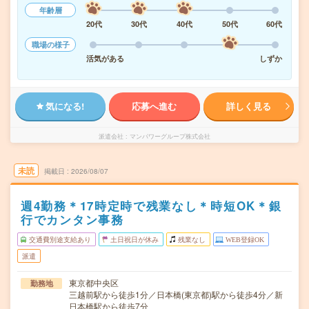
年齢層
20代
30代
40代
50代
60代
職場の様子
活気がある
しずか
気になる!
応募へ進む
詳しく見る
派遣会社
マンパワーグループ株式会社
未読
掲載日
2026/08/07
週4勤務＊17時定時で残業なし＊時短OK＊銀
行でカンタン事務
交通費別途支給あり
土日祝日が休み
残業なし
WEB登録OK
派遣
東京都中央区
勤務地
三越前駅から徒歩1分／日本橋(東京都)駅から徒歩4分／新
日本橋駅から徒歩7分