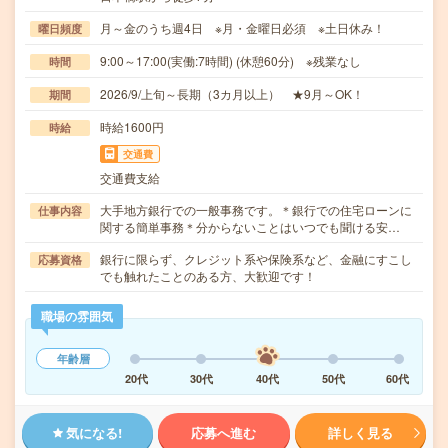
月～金のうち週4日 ※月・金曜日必須 ※土日休み！
曜日頻度
9:00～17:00(実働:7時間) (休憩60分) ※残業なし
時間
2026/9/上旬～長期（3カ月以上） ★9月～OK！
期間
時給1600円
時給
交通費
交通費支給
大手地方銀行での一般事務です。＊銀行での住宅ローンに
仕事内容
関する簡単事務＊分からないことはいつでも聞ける安…
銀行に限らず、クレジット系や保険系など、金融にすこし
応募資格
でも触れたことのある方、大歓迎です！
職場の雰囲気
年齢層
20代
30代
40代
50代
60代
気になる!
応募へ進む
詳しく見る