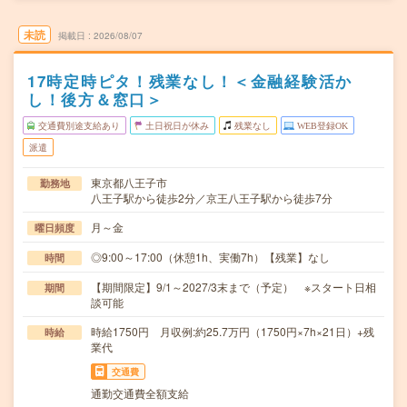
未読
掲載日
2026/08/07
17時定時ピタ！残業なし！＜金融経験活か
し！後方＆窓口＞
交通費別途支給あり
土日祝日が休み
残業なし
WEB登録OK
派遣
東京都八王子市
勤務地
八王子駅から徒歩2分／京王八王子駅から徒歩7分
月～金
曜日頻度
◎9:00～17:00（休憩1h、実働7h）【残業】なし
時間
【期間限定】9/1～2027/3末まで（予定） ※スタート日相
期間
談可能
時給1750円 月収例:約25.7万円（1750円×7h×21日）+残
時給
業代
交通費
通勤交通費全額支給