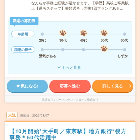
なんらか事務ご経験が活かせます。【学歴】高校ご卒業以
上【選考ステップ】書類選考→面接1回ブランクある…
職場の雰囲気
年齢層
20代
30代
40代
50代
60代
職場の様子
活気がある
しずか
もっと見る
気になる!
応募へ進む
詳しく見る
派遣会社
パーソルテンプスタッフ株式会社
未読
掲載日
2026/08/07
【10月開始*大手町／東京駅】地方銀行*後方
事務＊50代活躍中