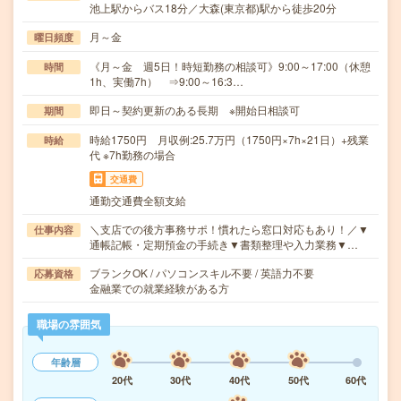
池上駅からバス18分／大森(東京都)駅から徒歩20分
月～金
曜日頻度
《月～金 週5日！時短勤務の相談可》9:00～17:00（休憩
時間
1h、実働7h） ⇒9:00～16:3…
即日～契約更新のある長期 ※開始日相談可
期間
時給1750円 月収例:25.7万円（1750円×7h×21日）+残業
時給
代 ※7h勤務の場合
交通費
通勤交通費全額支給
＼支店での後方事務サポ！慣れたら窓口対応もあり！／▼
仕事内容
通帳記帳・定期預金の手続き▼書類整理や入力業務▼…
ブランクOK / パソコンスキル不要 / 英語力不要
応募資格
金融業での就業経験がある方
職場の雰囲気
年齢層
20代
30代
40代
50代
60代