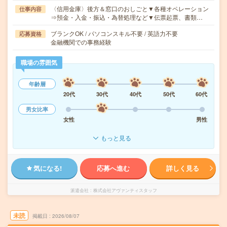
〈信用金庫〉後方＆窓口のおしごと▼各種オペレーション
仕事内容
⇒預金・入金・振込・為替処理など▼伝票起票、書類…
ブランクOK / パソコンスキル不要 / 英語力不要
応募資格
金融機関での事務経験
職場の雰囲気
年齢層
20代
30代
40代
50代
60代
男女比率
女性
男性
もっと見る
気になる!
応募へ進む
詳しく見る
派遣会社
株式会社アヴァンティスタッフ
未読
掲載日
2026/08/07