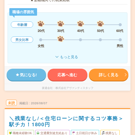
職場の雰囲気
年齢層
20代
30代
40代
50代
60代
男女比率
女性
男性
もっと見る
気になる!
応募へ進む
詳しく見る
派遣会社
株式会社アヴァンティスタッフ
未読
掲載日
2026/08/07
＼残業なし/＜住宅ローンに関するコツ事務＞
駅チカ！1800円
職種未経験OK
交通費別途支給あり
土日祝日が休み
残業なし