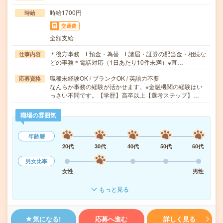
時給1700円
時給
交通費
全額支給
＊後方事務 L預金・為替 L諸届・証券の配当金・相続な
仕事内容
どの事務＊電話対応（1日あたり10件未満）※直…
職種未経験OK / ブランクOK / 英語力不要
応募資格
なんらか事務の経験が活かせます。※金融機関の経験はい
っさい不問です。【学歴】高卒以上【選考ステップ】…
職場の雰囲気
年齢層
20代
30代
40代
50代
60代
男女比率
女性
男性
もっと見る
気になる!
応募へ進む
詳しく見る