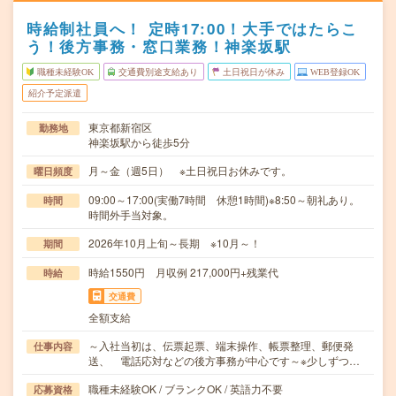
時給制社員へ！ 定時17:00！大手ではたらこ
う！後方事務・窓口業務！神楽坂駅
職種未経験OK
交通費別途支給あり
土日祝日が休み
WEB登録OK
紹介予定派遣
東京都新宿区
勤務地
神楽坂駅から徒歩5分
月～金（週5日） ※土日祝日お休みです。
曜日頻度
09:00～17:00(実働7時間 休憩1時間)※8:50～朝礼あり。
時間
時間外手当対象。
2026年10月上旬～長期 ※10月～！
期間
時給1550円 月収例 217,000円+残業代
時給
交通費
全額支給
～入社当初は、伝票起票、端末操作、帳票整理、郵便発
仕事内容
送、 電話応対などの後方事務が中心です～※少しずつ…
職種未経験OK / ブランクOK / 英語力不要
応募資格