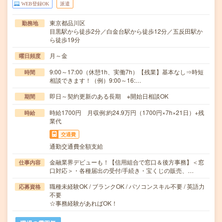
WEB登録OK
派遣
東京都品川区
勤務地
目黒駅から徒歩2分／白金台駅から徒歩12分／五反田駅か
ら徒歩19分
月～金
曜日頻度
9:00～17:00（休憩1h、実働7h）【残業】基本なし⇒時短
時間
相談できます！（例）9:00～16:…
即日～契約更新のある長期 ※開始日相談OK
期間
時給1700円 月収例:約24.9万円（1700円×7h×21日）+残
時給
業代
交通費
通勤交通費全額支給
金融業界デビューも！【信用組合で窓口＆後方事務】＜窓
仕事内容
口対応＞・各種届出の受付/手続き・宝くじの販売、…
職種未経験OK / ブランクOK / パソコンスキル不要 / 英語力
応募資格
不要
☆事務経験があればOK！