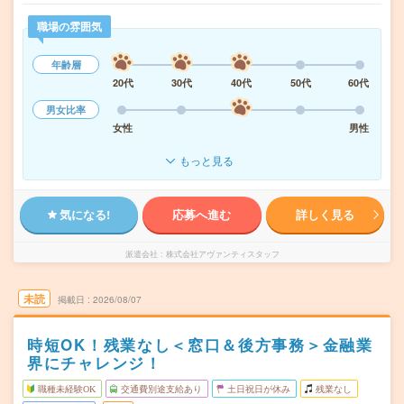
職場の雰囲気
年齢層
20代
30代
40代
50代
60代
男女比率
女性
男性
もっと見る
気になる!
応募へ進む
詳しく見る
派遣会社
株式会社アヴァンティスタッフ
未読
掲載日
2026/08/07
時短OK！残業なし＜窓口＆後方事務＞金融業
界にチャレンジ！
職種未経験OK
交通費別途支給あり
土日祝日が休み
残業なし