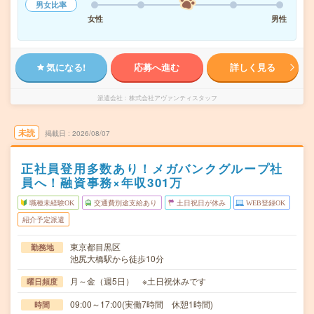
男女比率
女性
男性
気になる!
応募へ進む
詳しく見る
派遣会社
株式会社アヴァンティスタッフ
未読
掲載日
2026/08/07
正社員登用多数あり！メガバンクグループ社
員へ！融資事務×年収301万
職種未経験OK
交通費別途支給あり
土日祝日が休み
WEB登録OK
紹介予定派遣
東京都目黒区
勤務地
池尻大橋駅から徒歩10分
月～金（週5日） ※土日祝休みです
曜日頻度
09:00～17:00(実働7時間 休憩1時間)
時間