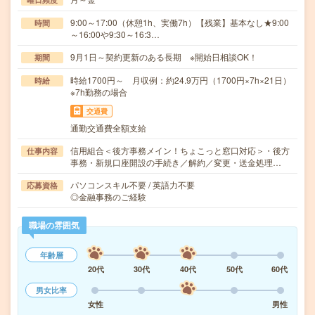
9:00～17:00（休憩1h、実働7h）【残業】基本なし★9:00
時間
～16:00や9:30～16:3…
9月1日～契約更新のある長期 ※開始日相談OK！
期間
時給1700円～ 月収例：約24.9万円（1700円×7h×21日）
時給
※7h勤務の場合
交通費
通勤交通費全額支給
信用組合＜後方事務メイン！ちょこっと窓口対応＞・後方
仕事内容
事務・新規口座開設の手続き／解約／変更・送金処理…
パソコンスキル不要 / 英語力不要
応募資格
◎金融事務のご経験
職場の雰囲気
年齢層
20代
30代
40代
50代
60代
男女比率
女性
男性