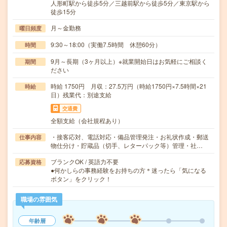
人形町駅から徒歩5分／三越前駅から徒歩5分／東京駅から
徒歩15分
月～金勤務
曜日頻度
9:30～18:00（実働7.5時間 休憩60分）
時間
9月～長期（3ヶ月以上）※就業開始日はお気軽にご相談く
期間
ださい
時給 1750円 月収：27.5万円（時給1750円×7.5時間×21
時給
日）残業代：別途支給
交通費
全額支給（会社規程あり）
・接客応対、電話対応・備品管理発注・お礼状作成・郵送
仕事内容
物仕分け・貯蔵品（切手、レターパック等）管理・社…
ブランクOK / 英語力不要
応募資格
●何かしらの事務経験をお持ちの方＊迷ったら「気になる
ボタン」をクリック！
職場の雰囲気
年齢層