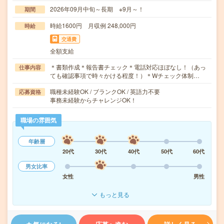
2026年09月中旬～長期 ※9月～！
期間
時給1600円 月収例 248,000円
時給
交通費
全額支給
＊書類作成＊報告書チェック＊電話対応ほぼなし！（あっ
仕事内容
ても確認事項で時々かける程度！）＊Wチェック体制…
職種未経験OK / ブランクOK / 英語力不要
応募資格
事務未経験からチャレンジOK！
職場の雰囲気
年齢層
20代
30代
40代
50代
60代
男女比率
女性
男性
もっと見る