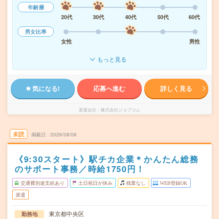
年齢層
20代
30代
40代
50代
60代
男女比率
女性
男性
もっと見る
気になる!
応募へ進む
詳しく見る
派遣会社
株式会社ジョブコム
未読
掲載日
2026/08/06
《9:30スタート》駅チカ企業＊かんたん総務
のサポート事務／時給1750円！
交通費別途支給あり
土日祝日が休み
残業なし
WEB登録OK
派遣
東京都中央区
勤務地