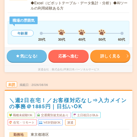
◆Excel（ピボットテーブル・データ集計・分析）◆AIツー
ルの利用経験ある方
職場の雰囲気
年齢層
20代
30代
40代
50代
60代
気になる!
応募へ進む
詳しく見る
派遣会社
株式会社JR東日本パーソネルサービス
未読
掲載日
2026/08/06
＼週2日在宅！／お客様対応なし⇒入力メイン
の事務＠1885円｜日払いOK
職種未経験OK
交通費別途支給あり
土日祝日が休み
在宅・リモート
WEB登録OK
派遣
東京都港区
勤務地