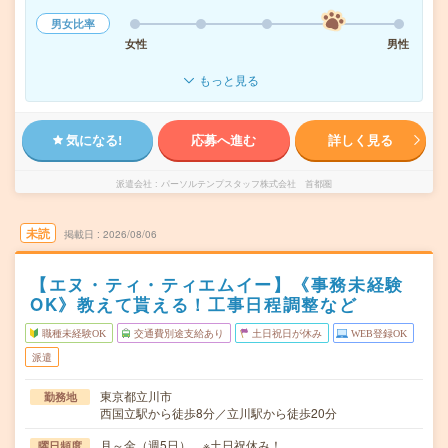
男女比率
女性
男性
もっと見る
気になる!
応募へ進む
詳しく見る
派遣会社
パーソルテンプスタッフ株式会社 首都圏
未読
掲載日
2026/08/06
【エヌ・ティ・ティエムイー】《事務未経験
OK》教えて貰える！工事日程調整など
職種未経験OK
交通費別途支給あり
土日祝日が休み
WEB登録OK
派遣
東京都立川市
勤務地
西国立駅から徒歩8分／立川駅から徒歩20分
月～金（週5日） ※土日祝休み！
曜日頻度