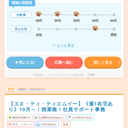
職場の雰囲気
年齢層
20代
30代
40代
50代
60代
男女比率
女性
男性
もっと見る
気になる!
応募へ進む
詳しく見る
派遣会社
パーソルテンプスタッフ株式会社 首都圏
未読
掲載日
2026/08/06
【エヌ・ティ・ティエムイー】《週1在宅あ
り》10月～！残業無！社員サポート事務
職種未経験OK
交通費別途支給あり
土日祝日が休み
在宅・リモート
WEB登録OK
派遣