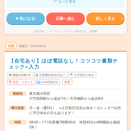
もっと見る
気になる!
応募へ進む
詳しく見る
派遣会社
パーソルテンプスタッフ株式会社 首都圏
未読
掲載日
2026/08/06
【在宅あり】ほぼ電話なし！コツコツ書類チ
ェック×入力
職種未経験OK
交通費別途支給あり
土日祝日が休み
在宅・リモート
WEB登録OK
派遣
東京都大田区
勤務地
穴守稲荷駅から徒歩7分／天空橋駅から徒歩8分
月～金（週5日） ※土日祝日完全お休み！カレンダー以外
曜日頻度
に平日休みの日もあります！
08:45～17:15(実働7時間45分 休憩45分)※9時開始も相談
時間
OK！