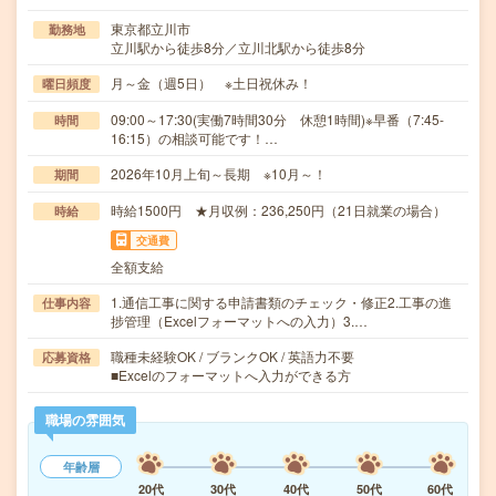
東京都立川市
勤務地
立川駅から徒歩8分／立川北駅から徒歩8分
月～金（週5日） ※土日祝休み！
曜日頻度
09:00～17:30(実働7時間30分 休憩1時間)※早番（7:45-
時間
16:15）の相談可能です！…
2026年10月上旬～長期 ※10月～！
期間
時給1500円 ★月収例：236,250円（21日就業の場合）
時給
交通費
全額支給
1.通信工事に関する申請書類のチェック・修正2.工事の進
仕事内容
捗管理（Excelフォーマットへの入力）3.…
職種未経験OK / ブランクOK / 英語力不要
応募資格
■Excelのフォーマットへ入力ができる方
職場の雰囲気
年齢層
20代
30代
40代
50代
60代