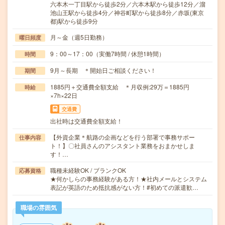
六本木一丁目駅から徒歩2分／六本木駅から徒歩12分／溜
池山王駅から徒歩4分／神谷町駅から徒歩8分／赤坂(東京
都)駅から徒歩9分
月～金（週5日勤務）
曜日頻度
9：00～17：00（実働7時間 / 休憩1時間）
時間
9月～長期 ＊開始日ご相談ください！
期間
1885円＋交通費全額支給 ＊月収例:29万＝1885円
時給
×7h×22日
交通費
出社時は交通費全額支給！
【外資企業＊航路の企画などを行う部署で事務サポー
仕事内容
ト！】〇社員さんのアシスタント業務をおまかせしま
す！…
職種未経験OK / ブランクOK
応募資格
★何かしらの事務経験がある方！★社内メールとシステム
表記が英語のため抵抗感がない方！#初めての派遣歓…
職場の雰囲気