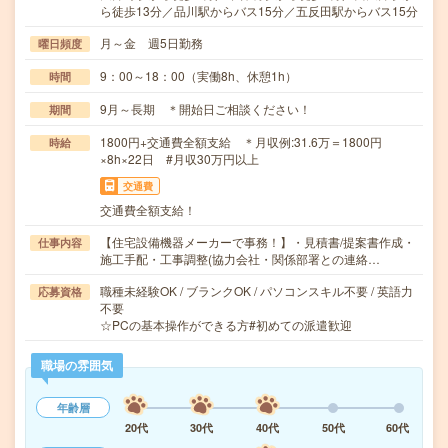
ら徒歩13分／品川駅からバス15分／五反田駅からバス15分
月～金 週5日勤務
曜日頻度
9：00～18：00（実働8h、休憩1h）
時間
9月～長期 ＊開始日ご相談ください！
期間
1800円+交通費全額支給 ＊月収例:31.6万＝1800円
時給
×8h×22日 #月収30万円以上
交通費
交通費全額支給！
【住宅設備機器メーカーで事務！】・見積書/提案書作成・
仕事内容
施工手配・工事調整(協力会社・関係部署との連絡…
職種未経験OK / ブランクOK / パソコンスキル不要 / 英語力
応募資格
不要
☆PCの基本操作ができる方#初めての派遣歓迎
職場の雰囲気
年齢層
20代
30代
40代
50代
60代