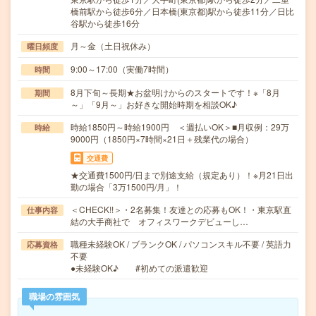
橋前駅から徒歩6分／日本橋(東京都)駅から徒歩11分／日比
谷駅から徒歩16分
月～金（土日祝休み）
曜日頻度
9:00～17:00（実働7時間）
時間
8月下旬～長期★お盆明けからのスタートです！※「8月
期間
～」「9月～」お好きな開始時期を相談OK♪
時給1850円～時給1900円 ＜週払いOK＞■月収例：29万
時給
9000円（1850円×7時間×21日＋残業代の場合）
交通費
★交通費1500円/日まで別途支給（規定あり）！※月21日出
勤の場合「3万1500円/月」！
＜CHECK!!＞・2名募集！友達との応募もOK！・東京駅直
仕事内容
結の大手商社で オフィスワークデビューし…
職種未経験OK / ブランクOK / パソコンスキル不要 / 英語力
応募資格
不要
●未経験OK♪ #初めての派遣歓迎
職場の雰囲気