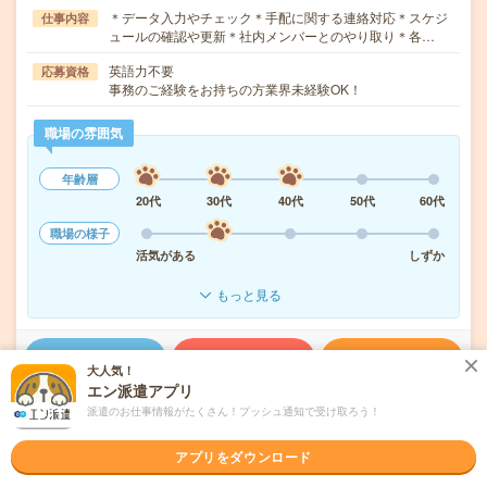
＊データ入力やチェック＊手配に関する連絡対応＊スケジ
仕事内容
ュールの確認や更新＊社内メンバーとのやり取り＊各…
英語力不要
応募資格
事務のご経験をお持ちの方業界未経験OK！
職場の雰囲気
年齢層
20代
30代
40代
50代
60代
職場の様子
活気がある
しずか
もっと見る
気になる!
応募へ進む
詳しく見る
大人気！
エン派遣アプリ
派遣会社
パーソルテンプスタッフ株式会社 首都圏
派遣のお仕事情報がたくさん！プッシュ通知で受け取ろう！
アプリをダウンロード
未読
掲載日
2026/08/06