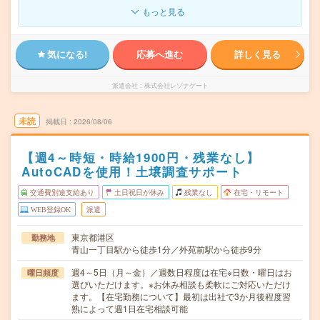
もっと見る
気になる!
応募へ進む
詳しく見る
派遣会社
株式会社レゾナゲート
未読
掲載日
2026/08/06
【週4～時短・時給1900円・残業なし】
AutoCADを使用！土壌調査サポート
交通費別途支給あり
土日祝日が休み
残業なし
在宅・リモート
WEB登録OK
派遣
東京都港区
勤務地
青山一丁目駅から徒歩1分／外苑前駅から徒歩9分
週4～5日（月～金）／週数日程度は在宅※日数・曜日はお
曜日頻度
選びいただけます。※お休み相談も柔軟にご対応いただけ
ます。【在宅勤務について】最初は出社で3か月後程度習
熟によって週1日在宅相談可能