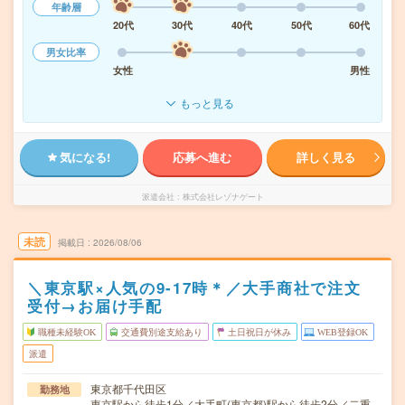
年齢層
20代
30代
40代
50代
60代
男女比率
女性
男性
もっと見る
気になる!
応募へ進む
詳しく見る
派遣会社
株式会社レゾナゲート
未読
掲載日
2026/08/06
＼東京駅×人気の9-17時＊／大手商社で注文
受付→お届け手配
職種未経験OK
交通費別途支給あり
土日祝日が休み
WEB登録OK
派遣
東京都千代田区
勤務地
東京駅から徒歩1分／大手町(東京都)駅から徒歩2分／二重