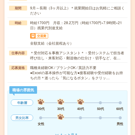
9月～長期（3ヶ月以上）＊就業開始日はお気軽にご相談く
期間
ださい
時給1700円 月収：28.2万円（時給1700円×7.9時間×21
時給
日）残業代別途支給
交通費
全額支給（会社規程あり）
＊受付対応＆事務アシスタント＊・受付システムで担当者
仕事内容
呼び出し・来客対応・郵送物の仕分け・切手など、在…
職種未経験OK / ブランクOK / 英語力不要
応募資格
●Excelの基本操作が可能な方●接客経験や受付経験をお持
ちの方＊迷ったら「気になるボタン」をクリッ…
職場の雰囲気
年齢層
20代
30代
40代
50代
60代
男女比率
女性
男性
もっと見る