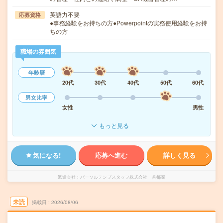
英語力不要
応募資格
●事務経験をお持ちの方●Powerpointの実務使用経験をお持
ちの方
職場の雰囲気
年齢層
20代
30代
40代
50代
60代
男女比率
女性
男性
もっと見る
気になる!
応募へ進む
詳しく見る
派遣会社
パーソルテンプスタッフ株式会社 首都圏
未読
掲載日
2026/08/06