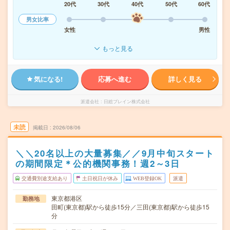
20代
30代
40代
50代
60代
男女比率
女性
男性
もっと見る
気になる!
応募へ進む
詳しく見る
派遣会社
日総ブレイン株式会社
未読
掲載日
2026/08/06
＼＼20名以上の大量募集／／9月中旬スタート
の期間限定＊公的機関事務！週2～3日
交通費別途支給あり
土日祝日が休み
WEB登録OK
派遣
東京都港区
勤務地
田町(東京都)駅から徒歩15分／三田(東京都)駅から徒歩15
分