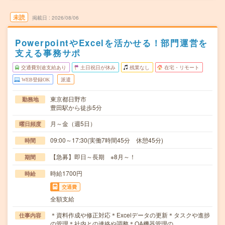
未読
掲載日
2026/08/06
PowerpointやExcelを活かせる！部門運営を
支える事務サポ
交通費別途支給あり
土日祝日が休み
残業なし
在宅・リモート
WEB登録OK
派遣
東京都日野市
勤務地
豊田駅から徒歩5分
月～金（週5日）
曜日頻度
09:00～17:30(実働7時間45分 休憩45分)
時間
【急募】即日～長期 ※8月～！
期間
時給1700円
時給
交通費
全額支給
＊資料作成や修正対応＊Excelデータの更新＊タスクや進捗
仕事内容
の管理＊社内との連絡や調整＊OA機器管理の…