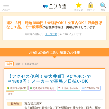
メニュー
気になる!
ログイン
検索
週2～3日！時給1800円！未経験OK！扶養内OK！残業ほぼ
なし▼品川で一般事務
のお仕事情報は、掲載が終了しています
掲載時の情報は、
ページ下部
からご覧いただけます。
お探しの条件に近い派遣のお仕事
未読
掲載日
2026/08/06
【アクセス便利！＠大井町】PCキホンで
⇒1800円！メーカーで事務／日払いOK
職種未経験OK
交通費別途支給あり
土日祝日が休み
WEB登録OK
派遣
東京都品川区
勤務地
大井町駅から徒歩4分／下神明駅から徒歩6分／西大井駅か