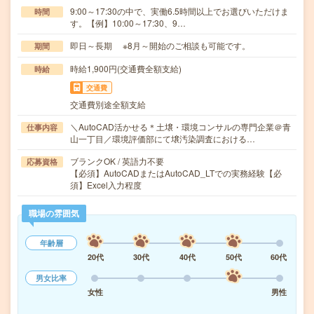
9:00～17:30の中で、実働6.5時間以上でお選びいただけま
時間
す。【例】10:00～17:30、9…
即日～長期 ※8月～開始のご相談も可能です。
期間
時給1,900円(交通費全額支給)
時給
交通費
交通費別途全額支給
＼AutoCAD活かせる＊土壌・環境コンサルの専門企業＠青
仕事内容
山一丁目／環境評価部にて壌汚染調査における…
ブランクOK / 英語力不要
応募資格
【必須】AutoCADまたはAutoCAD_LTでの実務経験【必
須】Excel入力程度
職場の雰囲気
年齢層
20代
30代
40代
50代
60代
男女比率
女性
男性