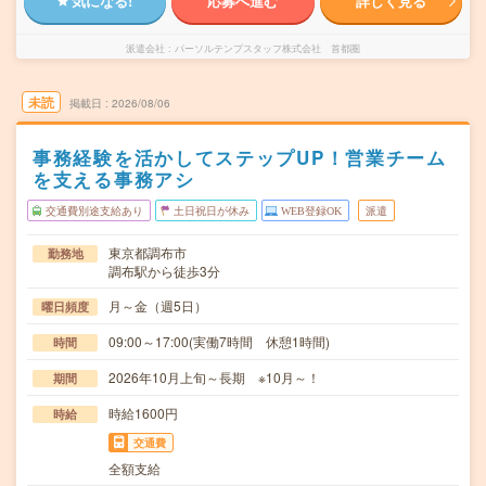
気になる!
応募へ進む
詳しく見る
派遣会社
パーソルテンプスタッフ株式会社 首都圏
未読
掲載日
2026/08/06
事務経験を活かしてステップUP！営業チーム
を支える事務アシ
交通費別途支給あり
土日祝日が休み
WEB登録OK
派遣
東京都調布市
勤務地
調布駅から徒歩3分
月～金（週5日）
曜日頻度
09:00～17:00(実働7時間 休憩1時間)
時間
2026年10月上旬～長期 ※10月～！
期間
時給1600円
時給
交通費
全額支給