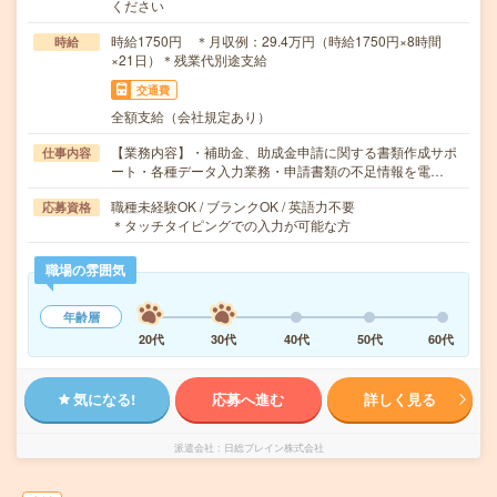
ください
時給1750円 ＊月収例：29.4万円（時給1750円×8時間
時給
×21日）＊残業代別途支給
交通費
全額支給（会社規定あり）
【業務内容】・補助金、助成金申請に関する書類作成サポ
仕事内容
ート・各種データ入力業務・申請書類の不足情報を電…
職種未経験OK / ブランクOK / 英語力不要
応募資格
＊タッチタイピングでの入力が可能な方
職場の雰囲気
年齢層
20代
30代
40代
50代
60代
気になる!
応募へ進む
詳しく見る
派遣会社
日総ブレイン株式会社