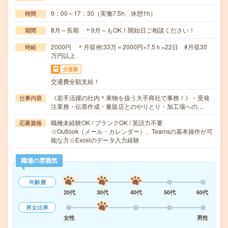
9：00～17：30（実働7.5h、休憩1h）
時間
8月～長期 ＊9月～もOK！開始日ご相談ください！
期間
2000円 ＊月収例:33万＝2000円×7.5ｈ×22日 #月収30
時給
万円以上
交通費
交通費全額支給！
《若手活躍の社内＊果物を扱う大手商社で事務！》・受発
仕事内容
注業務・伝票作成・量販店とのやりとり・加工場への…
職種未経験OK / ブランクOK / 英語力不要
応募資格
☆Outlook（メール・カレンダー）、Teamsの基本操作が可
能な方☆Excelのデータ入力経験
職場の雰囲気
年齢層
20代
30代
40代
50代
60代
男女比率
女性
男性