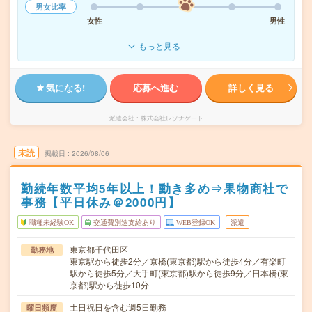
男女比率
女性
男性
もっと見る
気になる!
応募へ進む
詳しく見る
派遣会社
株式会社レゾナゲート
未読
掲載日
2026/08/06
勤続年数平均5年以上！動き多め⇒果物商社で
事務【平日休み＠2000円】
職種未経験OK
交通費別途支給あり
WEB登録OK
派遣
東京都千代田区
勤務地
東京駅から徒歩2分／京橋(東京都)駅から徒歩4分／有楽町
駅から徒歩5分／大手町(東京都)駅から徒歩9分／日本橋(東
京都)駅から徒歩10分
土日祝日を含む週5日勤務
曜日頻度