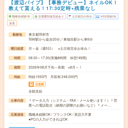
【渡辺パイプ】【事務デビュー】ネイルOK！
教えて貰える！17:30定時×残業なし
職種未経験OK
交通費別途支給あり
土日祝日が休み
WEB登録OK
派遣
東京都羽村市
勤務地
羽村駅から徒歩20分／東福生駅から車6分
月～金（週5日） ※土日祝完全お休み！
曜日頻度
08:30～17:30(実働8時間 休憩1時間)
時間
2026年08月下旬～長期 ※8月～！
期間
時給1550円 月収例 248,000円
時給
交通費
全額支給
＊データ入力（システム・FAX・メール使います！）＊営
仕事内容
業への電話取次（納期の調整のお願いなど）＊メー…
職種未経験OK / ブランクOK / 英語力不要
応募資格
●PCの入力ができればOK