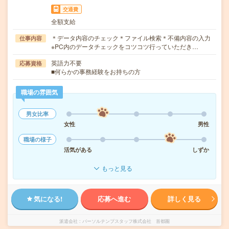
交通費
全額支給
＊データ内容のチェック＊ファイル検索＊不備内容の入力
仕事内容
※PC内のデータチェックをコツコツ行っていただき…
英語力不要
応募資格
■何らかの事務経験をお持ちの方
職場の雰囲気
男女比率
女性
男性
職場の様子
活気がある
しずか
もっと見る
気になる!
応募へ進む
詳しく見る
派遣会社
パーソルテンプスタッフ株式会社 首都圏