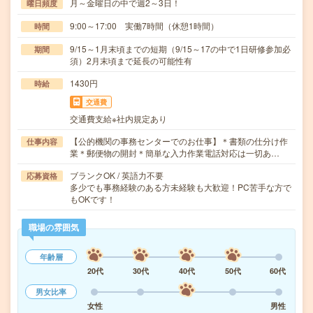
月～金曜日の中で週2～3日！
曜日頻度
9:00～17:00 実働7時間（休憩1時間）
時間
9/15～1月末頃までの短期（9/15～17の中で1日研修参加必
期間
須）2月末頃まで延長の可能性有
1430円
時給
交通費
交通費支給※社内規定あり
【公的機関の事務センターでのお仕事】＊書類の仕分け作
仕事内容
業＊郵便物の開封＊簡単な入力作業電話対応は一切あ…
ブランクOK / 英語力不要
応募資格
多少でも事務経験のある方未経験も大歓迎！PC苦手な方で
もOKです！
職場の雰囲気
年齢層
20代
30代
40代
50代
60代
男女比率
女性
男性