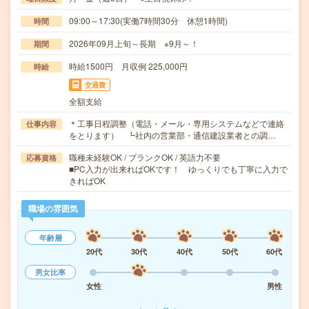
09:00～17:30(実働7時間30分 休憩1時間)
時間
2026年09月上旬～長期 ※9月～！
期間
時給1500円 月収例 225,000円
時給
交通費
全額支給
＊工事日程調整（電話・メール・専用システムなどで連絡
仕事内容
をとります） ┗社内の営業部・通信建設業者との調…
職種未経験OK / ブランクOK / 英語力不要
応募資格
■PC入力が出来ればOKです！ ゆっくりでも丁寧に入力で
きればOK
職場の雰囲気
年齢層
20代
30代
40代
50代
60代
男女比率
女性
男性