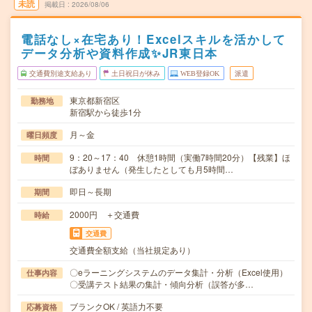
未読
掲載日
2026/08/06
電話なし×在宅あり！Excelスキルを活かして
データ分析や資料作成✨JR東日本
交通費別途支給あり
土日祝日が休み
WEB登録OK
派遣
東京都新宿区
勤務地
新宿駅から徒歩1分
月～金
曜日頻度
9：20～17：40 休憩1時間（実働7時間20分）【残業】ほ
時間
ぼありません（発生したとしても月5時間…
即日～長期
期間
2000円 ＋交通費
時給
交通費
交通費全額支給（当社規定あり）
〇eラーニングシステムのデータ集計・分析（Excel使用）
仕事内容
〇受講テスト結果の集計・傾向分析（誤答が多…
ブランクOK / 英語力不要
応募資格