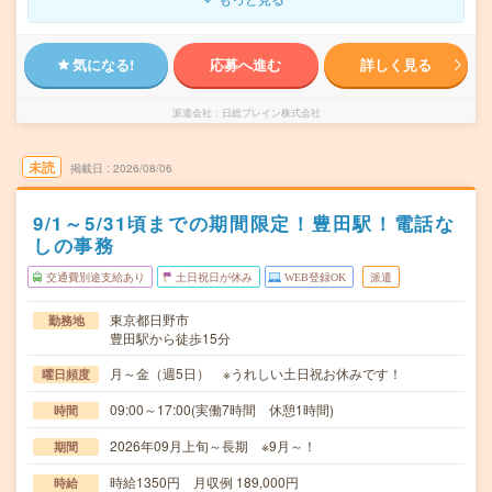
気になる!
応募へ進む
詳しく見る
派遣会社
日総ブレイン株式会社
未読
掲載日
2026/08/06
9/1～5/31頃までの期間限定！豊田駅！電話な
しの事務
交通費別途支給あり
土日祝日が休み
WEB登録OK
派遣
東京都日野市
勤務地
豊田駅から徒歩15分
月～金（週5日） ※うれしい土日祝お休みです！
曜日頻度
09:00～17:00(実働7時間 休憩1時間)
時間
2026年09月上旬～長期 ※9月～！
期間
時給1350円 月収例 189,000円
時給