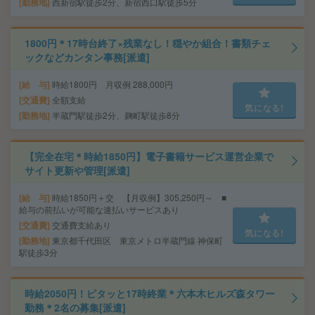
勤務地
西新宿駅徒歩2分、新宿西口駅徒歩5分
1800円＊17時台終了×残業なし！穏やか組合！書類チェ
ックなどカンタン事務[派遣]
給 与
時給1800円 月収例 288,000円
交通費
全額支給
気になる!
勤務地
半蔵門駅徒歩2分、麹町駅徒歩8分
【完全在宅＊時給1850円】電子書籍サービス運営企業で
サイト更新や管理[派遣]
給 与
時給1850円＋交 【月収例】305,250円～ ■
給与の前払いが可能な速払いサービスあり
交通費
交通費支給あり
気になる!
勤務地
東京都千代田区 東京メトロ半蔵門線 神保町
駅徒歩3分
時給2050円！ピタッと17時終業＊六本木ヒルズ森タワー
勤務＊2名の募集[派遣]