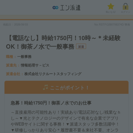
気になる!
ログイン
掲載日
2026/08/03
No.RSTFO260706374D/事務
【電話なし】時給1750円！10時～＊未経験
OK！御茶ノ水で一般事務
派遣
職種
一般事務
派遣先
情報処理サ－ビス
派遣会社
株式会社リクルートスタッフィング
ここがポイント！
急募！時給1750円！御茶ノ水でのお仕事
～直接雇用の可能性あり！実績あり/電話応対なし/残業なｈ
し～▼光とテクノロジーのデザインで有名な企業でアプリ
やWEBサイトに関する事務！▼派遣スタッフ多数活躍中！
▼研修しっかりあり安心＊履歴書不要＆来社不要、オンラ