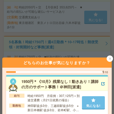
給 与
時給2050円＋交 【月収例】353,625円～ ■
給与の前払いが可能な速払いサービスあり
交通費
交通費支給あり
気になる!
勤務地
東京都港区 東京メトロ日比谷線 六本木駅徒
歩1分
5名募集！時給1750円！週4日勤務＊10-17時迄！郵便受
領・封筒開封など事務[派遣]
給 与
時給1750円＋交 ■給与の前払いが可能な速
払いサービスあり
どちらのお仕事が気になりますか？
交通費
交通費支給あり
気になる!
1
/10
勤務地
東京都武蔵野市 中央・総武線各停 三鷹駅徒
歩5分、東京メトロ有楽町線 和光市駅徒歩5分
1950円＊《10月》残業なし！動きあり！講師
の方のサポート事務！＠神田[派遣]
完全在宅＊時給1900円！週4日＆10-15時半勤務！人材サ
時給1950円 月収例：307,125円＋別
給与
ービス企業で営業事務[派遣]
途交通費（月21日就業の場合）
神田駅徒歩3分、三越前駅徒歩5分 ※
気になる!
勤務地
給 与
時給1900円～2100円＋交 ■給与の前払いが
新日本橋駅 徒歩3分、岩本町駅、小伝
可能な速払いサービスあり