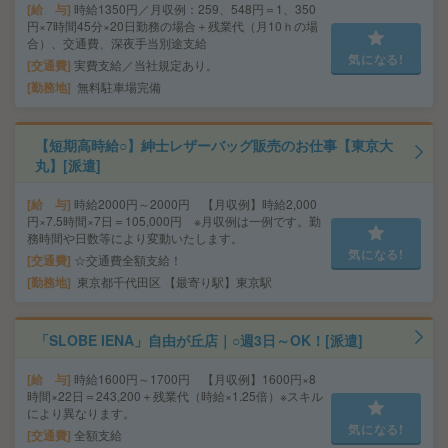
給 与
時給1350円／月収例：259、548円＝1、350
円×7時間45分×20日勤務の場合＋残業代（月10ｈの場
合）、交通費、深夜手当別途支給
気になる!
交通費
実費支給／当社規定あり。
勤務地
無料駐車場完備
【短期高時給○】紳士レザーバッグ販売のお仕事【東京大
丸】[派遣]
給 与
時給2000円～2000円 【月収例】時給2,000
円×7.5時間×7日＝105,000円 ※月収例は一例です。勤
務時間や日数等により変動いたします。
気になる!
交通費
☆交通費全額支給！
勤務地
東京都千代田区 【最寄り駅】東京駅
「SLOBE IENA」自由が丘店｜○週3日～OK！[派遣]
給 与
時給1600円～1700円 【月収例】1600円×8
時間×22日＝243,200＋残業代（時給×1.25倍）※スキル
により異なります。
気になる!
交通費
全額支給