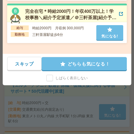
馬町駅も徒歩圏内です！
交通費
交通費支給あり
気になる!
勤務地
東京都千代田区 東京メトロ有楽町線 麹町駅
完全在宅＊時給2000円！年収400万以上！学
徒歩1分、東京メトロ半蔵門線 半蔵門駅徒歩5分
校事務＼紹介予定派遣／＠三軒茶屋[紹介予定
派遣]
時給2000円 月収例 300,000円
給与
座り仕事！給与即払いOK！高時給！品質検査・データ入
三軒茶屋駅徒歩6分
勤務地
気になる!
力[派遣]
給 与
時給1800円
交通費
交通費支給有り
気になる!
勤務地
みどりの駅～徒歩20分 ※車通勤・バイク通
スキップ
どちらも気になる！
勤OK
しばらく表示しない
【エルダー／シニア歓迎】休職・復職支援に関する事務
サポート＊50代活躍中[派遣]
給 与
時給2000円＋交
交通費
交通費支給(社内規定あり)
気になる!
勤務地
東京メトロ丸ノ内線 大手町駅 1分/JR線 東京
駅 6分