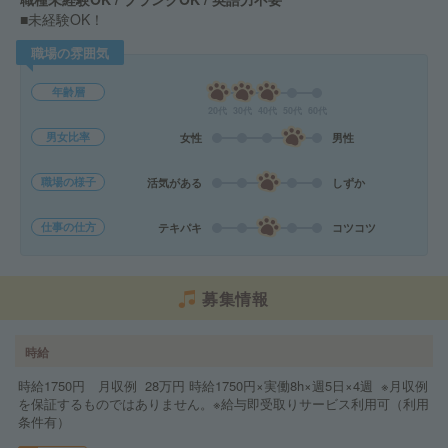
■未経験OK！
職場の雰囲気
年齢層
20代
30代
40代
50代
60代
男女比率
女性
男性
職場の様子
活気がある
しずか
仕事の仕方
テキパキ
コツコツ
募集情報
時給
時給1750円 月収例 28万円 時給1750円×実働8h×週5日×4週 ※月収例
を保証するものではありません。※給与即受取りサービス利用可（利用
条件有）