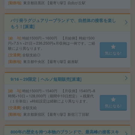
勤務地
東京都目黒区 【最寄り駅】自由が丘駅
パリ発ラグジュアリーブランドで、自然体の接客を楽し
もう！[派遣]
給 与
時給1500円～1600円 【月給例】時給1500
円×7.5ｈ×21日＝236,250円※月収例は一例です。ご経
験により異なります。
気になる!
交通費
全額支給◎
勤務地
東京都中央区 【最寄り駅】銀座駅
9/16～29限定｜ヘルノ短期販売[派遣]
給 与
時給1500円～1540円 【月収例】1540円×8
時間×10日＝128,000円（期間中10日想定）＋残業代
（１分単位）※時給設定は経験により異なります。
気になる!
交通費
全額支給
勤務地
東京都新宿区 【最寄り駅】新宿三丁目駅
800年の歴史を持つ本物のブランドで、最高峰の接客スキ