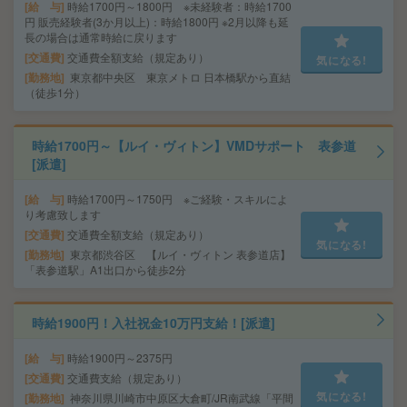
給 与
時給1700円～1800円 ※未経験者：時給1700
円 販売経験者(3か月以上)：時給1800円 ※2月以降も延
長の場合は通常時給に戻ります
交通費
交通費全額支給（規定あり）
気になる!
勤務地
東京都中央区 東京メトロ 日本橋駅から直結
（徒歩1分）
時給1700円～【ルイ・ヴィトン】VMDサポート 表参道
[派遣]
給 与
時給1700円～1750円 ※ご経験・スキルによ
り考慮致します
交通費
交通費全額支給（規定あり）
気になる!
勤務地
東京都渋谷区 【ルイ・ヴィトン 表参道店】
「表参道駅」A1出口から徒歩2分
時給1900円！入社祝金10万円支給！[派遣]
給 与
時給1900円～2375円
交通費
交通費支給（規定あり）
気になる!
勤務地
神奈川県川崎市中原区大倉町/JR南武線「平間