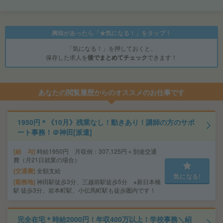
興味があったら「★気になる！」をタップ！
「気になる！」を押しておくと、
保存した求人を
後でまとめてチェック
できます！
あなたの閲覧履歴からのオススメのお仕事です
1950円＊《10月》残業なし！動きあり！講師の方のサポ
ート事務！＠神田[派遣]
給 与
時給1950円 月収例：307,125円＋別途交通
費（月21日就業の場合）
交通費
全額支給
気になる!
勤務地
神田駅徒歩3分、三越前駅徒歩5分 ※新日本橋
駅 徒歩3分、岩本町駅、小伝馬町駅も徒歩圏内です！
完全在宅＊時給2000円！年収400万以上！学校事務＼紹