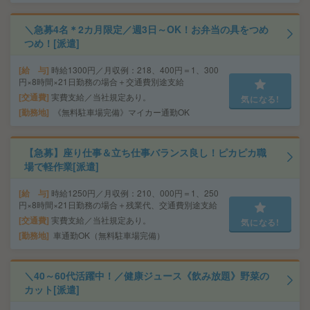
＼急募4名＊2カ月限定／週3日～OK！お弁当の具をつめ
つめ！[派遣]
給 与
時給1300円／月収例：218、400円＝1、300
円×8時間×21日勤務の場合＋交通費別途支給
交通費
実費支給／当社規定あり。
気になる!
勤務地
《無料駐車場完備》マイカー通勤OK
【急募】座り仕事＆立ち仕事バランス良し！ピカピカ職
場で軽作業[派遣]
給 与
時給1250円／月収例：210、000円＝1、250
円×8時間×21日勤務の場合＋残業代、交通費別途支給
交通費
実費支給／当社規定あり。
気になる!
勤務地
車通勤OK（無料駐車場完備）
＼40～60代活躍中！／健康ジュース《飲み放題》野菜の
カット[派遣]