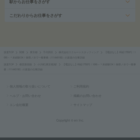
駅からお仕事をさがす
こだわりからお仕事をさがす
派遣TOP
関東
東京都
千代田区
株式会社リクルートスタッフィング
【電話なし】時給1750円！1
0時～＊未経験OK！御茶ノ水で一般事務（111440192）の派遣の仕事詳細
派遣TOP
都営新宿線
小川町(東京都)駅
【電話なし】時給1750円！10時～＊未経験OK！御茶ノ水で一般事
務（111440192）の派遣の仕事詳細
個人情報の取り扱いについて
ご利用規約
ヘルプ・お問い合わせ
掲載のお問い合わせ
エン会社概要
サイトマップ
Copyright © en Inc.