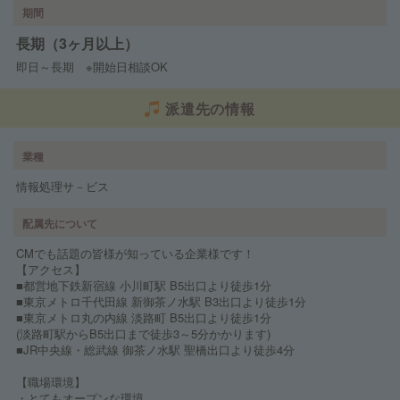
期間
長期（3ヶ月以上）
即日～長期 ※開始日相談OK
派遣先の情報
業種
情報処理サ－ビス
配属先について
CMでも話題の皆様が知っている企業様です！
【アクセス】
■都営地下鉄新宿線 小川町駅 B5出口より徒歩1分
■東京メトロ千代田線 新御茶ノ水駅 B3出口より徒歩1分
■東京メトロ丸の内線 淡路町 B5出口より徒歩1分
(淡路町駅からB5出口まで徒歩3～5分かかります)
■JR中央線・総武線 御茶ノ水駅 聖橋出口より徒歩4分
【職場環境】
・とてもオープンな環境