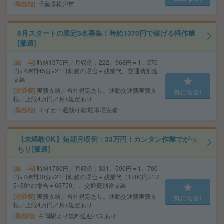
勤務地
千葉県松戸市
8月スタートの限定3名募集！時給1370円で稼げる軽作業
[派遣]
給 与
時給1370円／月収例：222、968円＝1、370
円×7時間45分×21日勤務の場合＋残業代、交通費別途
支給
交通費
実費支給／当社規定あり。通勤交通費実費支
気になる!
払／上限4万円／月※規定あり
勤務地
マイカー通勤可能/駐車場完備
【未経験OK】短期月収例：33万円！カンタン作業でがっ
ちり[派遣]
給 与
時給1700円／月収例：331、500円＝1、700
円×7時間30分×21日勤務の場合＋残業代（1700円×1.2
5×30hの場合＝63750）、交通費別途支給
交通費
実費支給／当社規定あり。通勤交通費実費支
気になる!
払／上限4万円／月※規定あり
勤務地
白岡駅より無料送迎バスあり