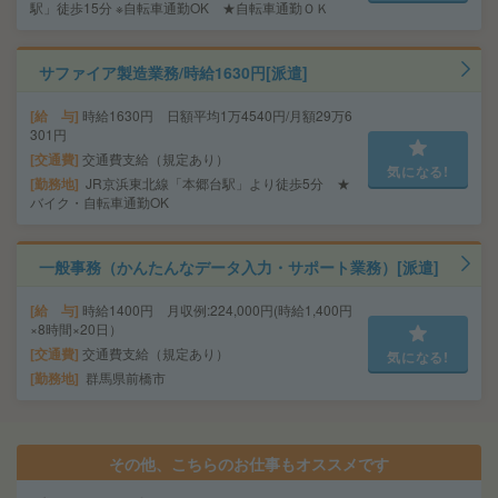
駅」徒歩15分 ※自転車通勤OK ★自転車通勤ＯＫ
サファイア製造業務/時給1630円[派遣]
給 与
時給1630円 日額平均1万4540円/月額29万6
301円
交通費
交通費支給（規定あり）
気になる!
勤務地
JR京浜東北線「本郷台駅」より徒歩5分 ★
バイク・自転車通勤OK
一般事務（かんたんなデータ入力・サポート業務）[派遣]
給 与
時給1400円 月収例:224,000円(時給1,400円
×8時間×20日）
交通費
交通費支給（規定あり）
気になる!
勤務地
群馬県前橋市
その他、こちらのお仕事もオススメです