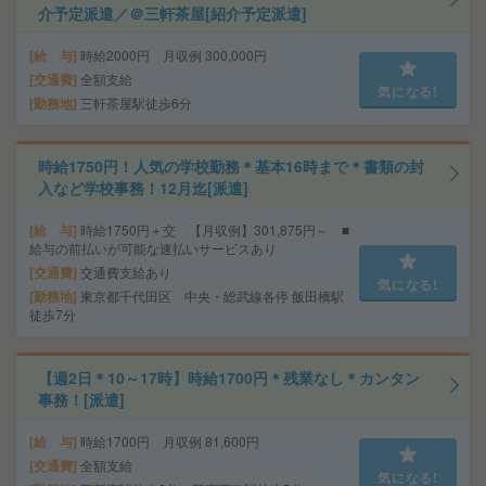
介予定派遣／＠三軒茶屋[紹介予定派遣]
給 与
時給2000円 月収例 300,000円
交通費
全額支給
気になる!
勤務地
三軒茶屋駅徒歩6分
時給1750円！人気の学校勤務＊基本16時まで＊書類の封
入など学校事務！12月迄[派遣]
給 与
時給1750円＋交 【月収例】301,875円～ ■
給与の前払いが可能な速払いサービスあり
交通費
交通費支給あり
気になる!
勤務地
東京都千代田区 中央・総武線各停 飯田橋駅
徒歩7分
【週2日＊10～17時】時給1700円＊残業なし＊カンタン
事務！[派遣]
給 与
時給1700円 月収例 81,600円
交通費
全額支給
気になる!