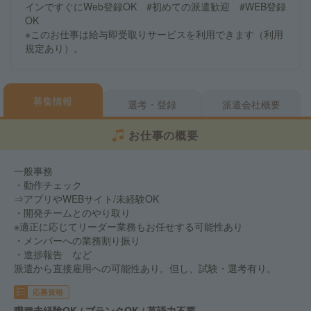
インですぐにWeb登録OK #初めての派遣歓迎 #WEB登録
OK
※このお仕事は給与即受取りサービスを利用できます（利用
規定あり）。
募集情報
選考・登録
派遣会社概要
お仕事の概要
一般事務
・動作チェック
⇒アプリやWEBサイト/未経験OK
・開発チームとのやり取り
※適正に応じてリーダー業務もお任せする可能性あり
・メンバーへの業務割り振り
・進捗報告 など
派遣から直接雇用への可能性あり。但し、試験・選考有り。
応募資格
職種未経験OK / ブランクOK / 英語力不要