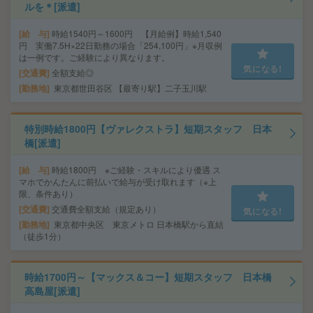
ルを＊[派遣]
給 与
時給1540円～1600円 【月給例】時給1,540
円 実働7.5H×22日勤務の場合「254,100円」※月収例
は一例です。ご経験により異なります。
気になる!
交通費
全額支給◎
勤務地
東京都世田谷区 【最寄り駅】二子玉川駅
特別時給1800円【ヴァレクストラ】短期スタッフ 日本
橋[派遣]
給 与
時給1800円 ※ご経験・スキルにより優遇 ス
マホでかんたんに前払いで給与が受け取れます（※上
限、条件あり）
交通費
交通費全額支給（規定あり）
気になる!
勤務地
東京都中央区 東京メトロ 日本橋駅から直結
（徒歩1分）
時給1700円～【マックス＆コー】短期スタッフ 日本橋
高島屋[派遣]