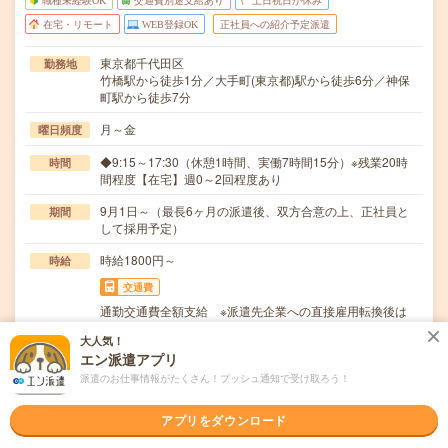
職種未経験OK
交通費別途支給あり
土日祝日が休み
在宅・リモート
WEB登録OK
正社員への紹介予定派遣
東京都千代田区
勤務地
竹橋駅から徒歩1分／大手町(東京都)駅から徒歩6分／神保
町駅から徒歩7分
月～金
曜日頻度
◆9:15～17:30（休憩1時間、実働7時間15分）※残業20時
時間
間程度【在宅】週0～2回程度あり
9月1日～（最長6ヶ月の派遣後、双方合意の上、正社員と
期間
して採用予定）
時給1800円～
時給
交通費
通勤交通費全額支給 ※派遣先企業への直接雇用転換後は
派遣先規定による
大人気！
エン派遣アプリ
～大手総合商社Grで社員向け借上げ社宅・寮の運営管理業
仕事内容
務～・グループ社員が利用する社員寮・社宅への入…
派遣のお仕事情報がたくさん！プッシュ通知で受け取ろう！
職種未経験OK / 英語力不要
応募資格
アプリをダウンロード
◆営業経験（建設・不動産・リフォーム業界経験尚可）◆
四大卒以上