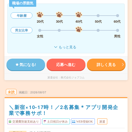
職場の雰囲気
年齢層
20代
30代
40代
50代
60代
男女比率
女性
男性
もっと見る
気になる!
応募へ進む
詳しく見る
派遣会社
株式会社ジョブコム
未読
掲載日
2026/08/07
＼新宿×10-17時！／2名募集＊アプリ開発企
業で事務サポ！
交通費別途支給あり
土日祝日が休み
WEB登録OK
派遣