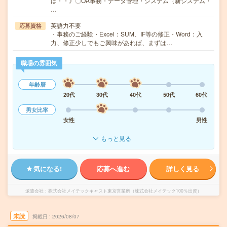
は・・》〇OA事務・データ管理・システム（新システム・
…
英語力不要
応募資格
・事務のご経験・Excel：SUM、IF等の修正・Word：入
力、修正少しでもご興味があれば、まずは…
職場の雰囲気
年齢層
20代
30代
40代
50代
60代
男女比率
女性
男性
もっと見る
気になる!
応募へ進む
詳しく見る
派遣会社
株式会社メイテックキャスト東京営業所（株式会社メイテック100％出資）
未読
掲載日
2026/08/07