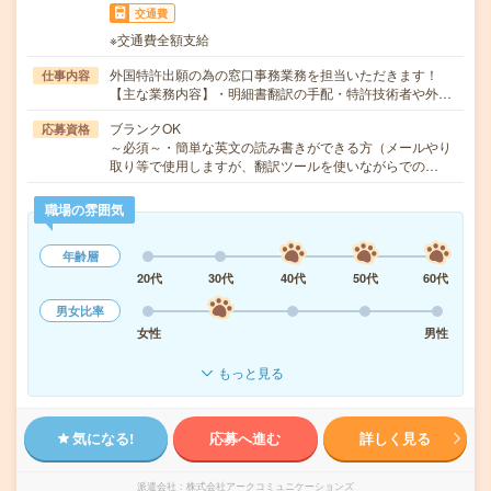
交通費
※交通費全額支給
外国特許出願の為の窓口事務業務を担当いただきます！
仕事内容
【主な業務内容】・明細書翻訳の手配・特許技術者や外…
ブランクOK
応募資格
～必須～・簡単な英文の読み書きができる方（メールやり
取り等で使用しますが、翻訳ツールを使いながらでの…
職場の雰囲気
年齢層
20代
30代
40代
50代
60代
男女比率
女性
男性
もっと見る
気になる!
応募へ進む
詳しく見る
派遣会社
株式会社アークコミュニケーションズ