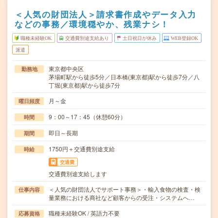
＜人気の財団法人＞請求書作成やデータ入力
などの事務／環境穏やか、残業ナシ！
職種未経験OK
交通費別途支給あり
土日祝日が休み
WEB登録OK
派遣
東京都中央区
勤務地
茅場町駅から徒歩5分／日本橋(東京都)駅から徒歩7分／八
丁堀(東京都)駅から徒歩7分
月～金
曜日頻度
9：00～17：45（休憩60分）
時間
即日～長期
期間
1750円＋交通費別途支給
時給
交通費
交通費別途支給します
＜人気の財団法人でサポート事務＞・輸入食物の検査・検
仕事内容
量業務における商社など顧客からの受注・システムへ…
職種未経験OK / 英語力不要
応募資格