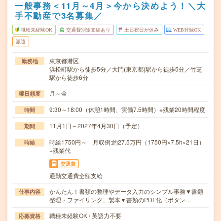
一般事務＜11月～4月＞今から決めよう！＼大
手不動産で3名募集／
職種未経験OK
交通費別途支給あり
土日祝日が休み
WEB登録OK
派遣
東京都港区
勤務地
浜松町駅から徒歩5分／大門(東京都)駅から徒歩5分／竹芝
駅から徒歩6分
月～金
曜日頻度
9:30～18:00（休憩1時間、実働7.5時間）※残業20時間程度
時間
11月1日～2027年4月30日（予定）
期間
時給1750円～ 月収例:約27.5万円（1750円×7.5h×21日）
時給
+残業代
交通費
通勤交通費全額支給
かんたん！書類の整理やデータ入力のシンプル事務▼書類
仕事内容
整理・ファイリング、製本▼書類のPDF化（ボタン…
職種未経験OK / 英語力不要
応募資格