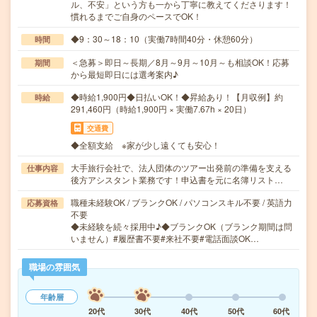
ル、不安」という方も一から丁寧に教えてくださります！
慣れるまでご自身のペースでOK！
◆9：30～18：10（実働7時間40分・休憩60分）
時間
＜急募＞即日～長期／8月～9月～10月～も相談OK！応募
期間
から最短即日には選考案内♪
◆時給1,900円◆日払いOK！◆昇給あり！【月収例】約
時給
291,460円（時給1,900円 × 実働7.67h × 20日）
交通費
◆全額支給 ※家が少し遠くても安心！
大手旅行会社で、法人団体のツアー出発前の準備を支える
仕事内容
後方アシスタント業務です！申込書を元に名簿リスト…
職種未経験OK / ブランクOK / パソコンスキル不要 / 英語力
応募資格
不要
◆未経験を続々採用中♪◆ブランクOK（ブランク期間は問
いません）#履歴書不要#来社不要#電話面談OK…
職場の雰囲気
年齢層
20代
30代
40代
50代
60代