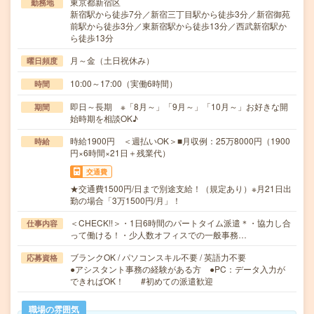
東京都新宿区
勤務地
新宿駅から徒歩7分／新宿三丁目駅から徒歩3分／新宿御苑
前駅から徒歩3分／東新宿駅から徒歩13分／西武新宿駅か
ら徒歩13分
月～金（土日祝休み）
曜日頻度
10:00～17:00（実働6時間）
時間
即日～長期 ※「8月～」「9月～」「10月～」お好きな開
期間
始時期を相談OK♪
時給1900円 ＜週払いOK＞■月収例：25万8000円（1900
時給
円×6時間×21日＋残業代）
交通費
★交通費1500円/日まで別途支給！（規定あり）※月21日出
勤の場合「3万1500円/月」！
＜CHECK!!＞・1日6時間のパートタイム派遣＊・協力し合
仕事内容
って働ける！・少人数オフィスでの一般事務…
ブランクOK / パソコンスキル不要 / 英語力不要
応募資格
●アシスタント事務の経験がある方 ●PC：データ入力が
できればOK！ #初めての派遣歓迎
職場の雰囲気