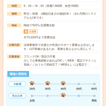
9：30～18：00（実働7.5時間、休憩1時間）
時間
即日～長期 ※開始日多少の相談OK！（2か月間のトライ
期間
アルもOKです）
時給1750円+交通費全額
時給
交通費
月70,000円まで実費支給
法律事務所で弁護士や所員のサポート業務をお任せしま
仕事内容
す。OJT研修があるため、業務を覚えながら安心して…
ブランクOK / 英語力不要
応募資格
少しでも事務経験があればOK＼＼WEB・電話でサクッと
登録／／おうちで登録完了！WEBもしくは電話で…
職場の雰囲気
年齢層
20代
30代
40代
50代
60代
男女比率
女性
男性