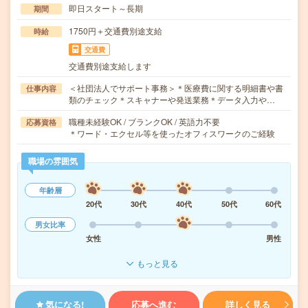
即日スタート～長期
期間
1750円＋交通費別途支給
時給
交通費
交通費別途支給します
＜社団法人でサポート事務＞＊医療費に関する明細書や書
仕事内容
類のチェック＊スキャナーや発送業務＊データ入力や…
職種未経験OK / ブランクOK / 英語力不要
応募資格
＊ワード・エクセル等を使ったオフィスワークのご経験
職場の雰囲気
年齢層
20代
30代
40代
50代
60代
男女比率
女性
男性
もっと見る
気になる!
応募へ進む
詳しく見る