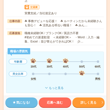
上
交通費
実費支給／当社規定あり
☘ 事務デビューを応援！ ☘ ルーティンだから未経験さん
仕事内容
も安心！ ☘ 活気ある明るい職場！ ☘ みん…
職種未経験OK / ブランクOK / 英語力不要
応募資格
#初めての派遣歓迎 ＜未経験OK＞ ・Word：入力・編
集、Excel：並び替えができればOK！ 少…
職場の雰囲気
年齢層
20代
30代
40代
50代
60代
男女比率
女性
男性
もっと見る
気になる!
応募へ進む
詳しく見る