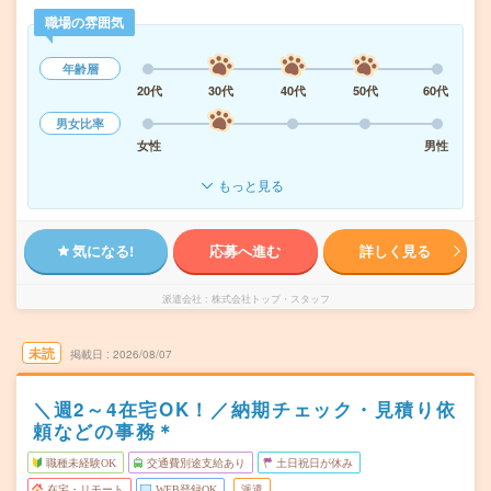
職場の雰囲気
年齢層
20代
30代
40代
50代
60代
男女比率
女性
男性
もっと見る
気になる!
応募へ進む
詳しく見る
派遣会社
株式会社トップ・スタッフ
未読
掲載日
2026/08/07
＼週2～4在宅OK！／納期チェック・見積り依
頼などの事務＊
職種未経験OK
交通費別途支給あり
土日祝日が休み
在宅・リモート
WEB登録OK
派遣