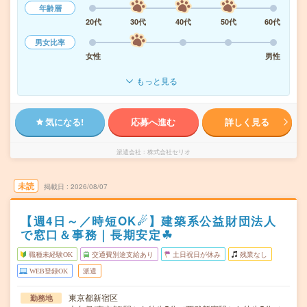
年齢層
20代
30代
40代
50代
60代
男女比率
女性
男性
もっと見る
気になる!
応募へ進む
詳しく見る
派遣会社
株式会社セリオ
未読
掲載日
2026/08/07
【週4日～／時短OK☄】建築系公益財団法人
で窓口＆事務｜長期安定☘︎
職種未経験OK
交通費別途支給あり
土日祝日が休み
残業なし
WEB登録OK
派遣
東京都新宿区
勤務地