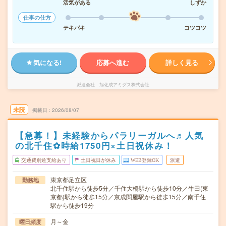
活気がある
しずか
仕事の仕方
テキパキ
コツコツ
気になる!
応募へ進む
詳しく見る
派遣会社
旭化成アミダス株式会社
未読
掲載日
2026/08/07
【急募！】未経験からパラリーガルへ♬人気
の北千住✿時給1750円×土日祝休み！
交通費別途支給あり
土日祝日が休み
WEB登録OK
派遣
東京都足立区
勤務地
北千住駅から徒歩5分／千住大橋駅から徒歩10分／牛田(東
京都)駅から徒歩15分／京成関屋駅から徒歩15分／南千住
駅から徒歩19分
月～金
曜日頻度