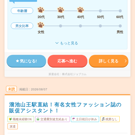
年齢層
20代
30代
40代
50代
60代
男女比率
女性
男性
もっと見る
気になる!
応募へ進む
詳しく見る
派遣会社
株式会社ジョブコム
未読
掲載日
2026/08/07
溜池山王駅直結！有名女性ファッション誌の
販促アシスタント！
職種未経験OK
交通費別途支給あり
土日祝日が休み
残業なし
派遣