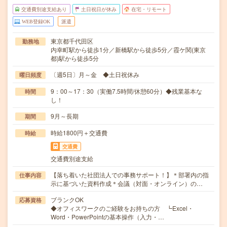
交通費別途支給あり
土日祝日が休み
在宅・リモート
WEB登録OK
派遣
東京都千代田区
勤務地
内幸町駅から徒歩1分／新橋駅から徒歩5分／霞ケ関(東京
都)駅から徒歩5分
〔週5日〕月～金 ◆土日祝休み
曜日頻度
9：00～17：30（実働7.5時間/休憩60分）◆残業基本な
時間
し！
9月～長期
期間
時給1800円＋交通費
時給
交通費
交通費別途支給
【落ち着いた社団法人での事務サポート！】＊部署内の指
仕事内容
示に基づいた資料作成＊会議（対面・オンライン）の…
ブランクOK
応募資格
◆オフィスワークのご経験をお持ちの方 ┗Excel・
Word・PowerPointの基本操作（入力・…