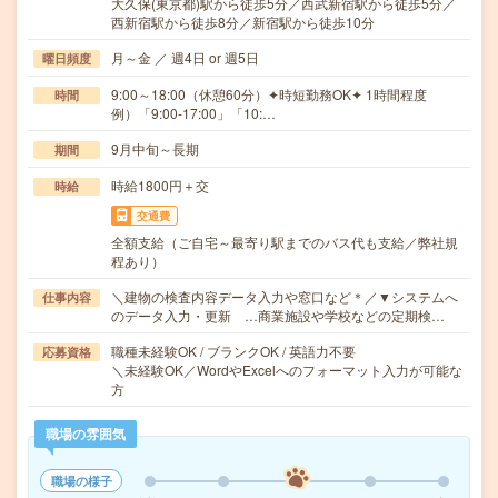
大久保(東京都)駅から徒歩5分／西武新宿駅から徒歩5分／
西新宿駅から徒歩8分／新宿駅から徒歩10分
月～金 ／ 週4日 or 週5日
曜日頻度
9:00～18:00（休憩60分）✦時短勤務OK✦ 1時間程度
時間
例）「9:00-17:00」「10:…
9月中旬～長期
期間
時給1800円＋交
時給
交通費
全額支給（ご自宅～最寄り駅までのバス代も支給／弊社規
程あり）
＼建物の検査内容データ入力や窓口など＊／▼システムへ
仕事内容
のデータ入力・更新 …商業施設や学校などの定期検…
職種未経験OK / ブランクOK / 英語力不要
応募資格
＼未経験OK／WordやExcelへのフォーマット入力が可能な
方
職場の雰囲気
職場の様子