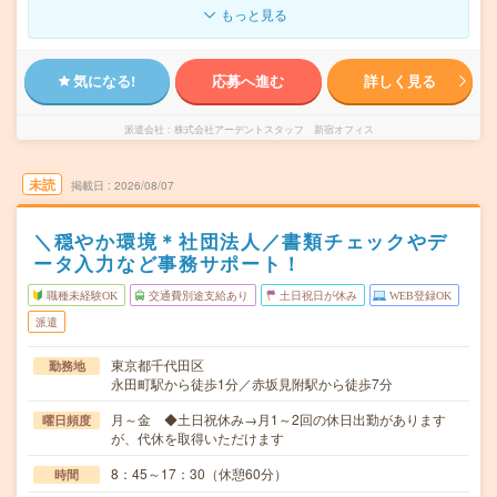
もっと見る
気になる!
応募へ進む
詳しく見る
派遣会社
株式会社アーデントスタッフ 新宿オフィス
未読
掲載日
2026/08/07
＼穏やか環境＊社団法人／書類チェックやデ
ータ入力など事務サポート！
職種未経験OK
交通費別途支給あり
土日祝日が休み
WEB登録OK
派遣
東京都千代田区
勤務地
永田町駅から徒歩1分／赤坂見附駅から徒歩7分
月～金 ◆土日祝休み→月1～2回の休日出勤があります
曜日頻度
が、代休を取得いただけます
8：45～17：30（休憩60分）
時間