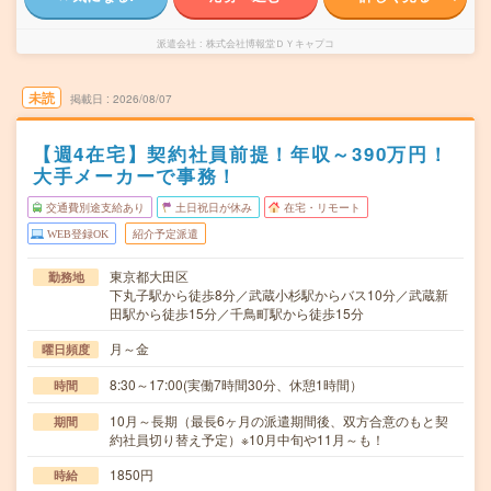
派遣会社
株式会社博報堂ＤＹキャプコ
未読
掲載日
2026/08/07
【週4在宅】契約社員前提！年収～390万円！
大手メーカーで事務！
交通費別途支給あり
土日祝日が休み
在宅・リモート
WEB登録OK
紹介予定派遣
東京都大田区
勤務地
下丸子駅から徒歩8分／武蔵小杉駅からバス10分／武蔵新
田駅から徒歩15分／千鳥町駅から徒歩15分
月～金
曜日頻度
8:30～17:00(実働7時間30分、休憩1時間）
時間
10月～長期（最長6ヶ月の派遣期間後、双方合意のもと契
期間
約社員切り替え予定）※10月中旬や11月～も！
1850円
時給