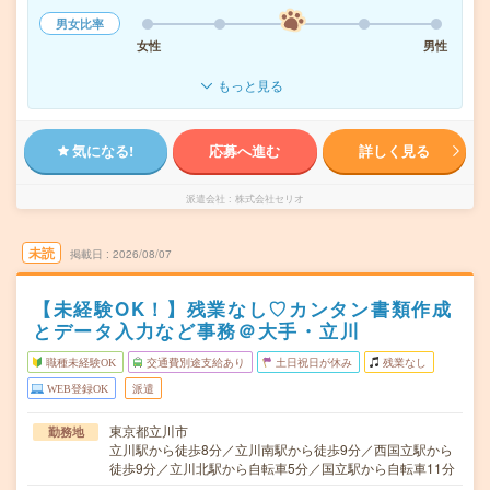
男女比率
女性
男性
もっと見る
気になる!
応募へ進む
詳しく見る
派遣会社
株式会社セリオ
未読
掲載日
2026/08/07
【未経験OK！】残業なし♡カンタン書類作成
とデータ入力など事務＠大手・立川
職種未経験OK
交通費別途支給あり
土日祝日が休み
残業なし
WEB登録OK
派遣
東京都立川市
勤務地
立川駅から徒歩8分／立川南駅から徒歩9分／西国立駅から
徒歩9分／立川北駅から自転車5分／国立駅から自転車11分