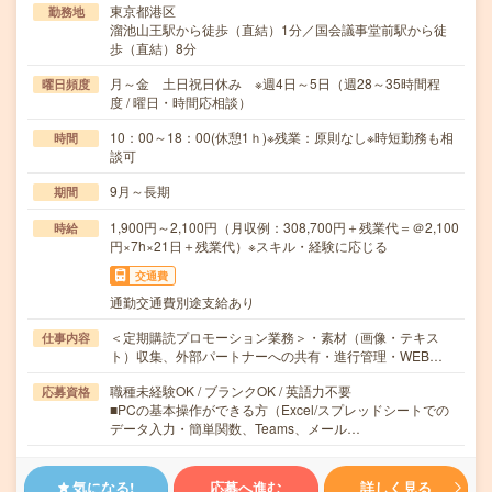
東京都港区
勤務地
溜池山王駅から徒歩（直結）1分／国会議事堂前駅から徒
歩（直結）8分
月～金 土日祝日休み ※週4日～5日（週28～35時間程
曜日頻度
度 / 曜日・時間応相談）
10：00～18：00(休憩1ｈ)※残業：原則なし※時短勤務も相
時間
談可
9月～長期
期間
1,900円～2,100円（月収例：308,700円＋残業代＝＠2,100
時給
円×7h×21日＋残業代）※スキル・経験に応じる
交通費
通勤交通費別途支給あり
＜定期購読プロモーション業務＞・素材（画像・テキス
仕事内容
ト）収集、外部パートナーへの共有・進行管理・WEB…
職種未経験OK / ブランクOK / 英語力不要
応募資格
■PCの基本操作ができる方（Excel/スプレッドシートでの
データ入力・簡単関数、Teams、メール…
気になる!
応募へ進む
詳しく見る