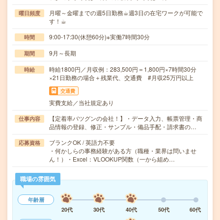
月曜～金曜までの週5日勤務☕︎週3日の在宅ワークが可能で
曜日頻度
す！☕︎
9:00-17:30(休憩60分)※実働7時間30分
時間
9月～長期
期間
時給1800円／月収例：283,500円＝1,800円×7時間30分
時給
×21日勤務の場合＋残業代、交通費 #月収25万円以上
交通費
実費支給／当社規定あり
【定着率バツグンの会社！】・データ入力、帳票管理・商
仕事内容
品情報の登録、修正・サンプル・備品手配・請求書の…
ブランクOK / 英語力不要
応募資格
・何かしらの事務経験がある方（職種・業界は問いませ
ん！）・Excel：VLOOKUP関数（一から組め…
職場の雰囲気
年齢層
20代
30代
40代
50代
60代