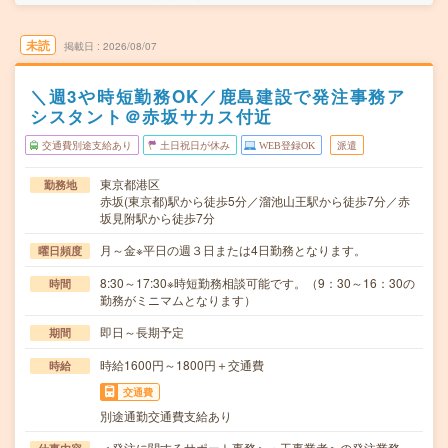
未読
掲載日
2026/08/07
＼週3や時短勤務OK／鹿島建設で発注事務ア
シスタント＠赤坂サカス付近
交通費別途支給あり
土日祝日が休み
WEB登録OK
派遣
東京都港区
勤務地
赤坂(東京都)駅から徒歩5分／溜池山王駅から徒歩7分／赤
坂見附駅から徒歩7分
月～金※平日の週３日または4日勤務となります。
曜日頻度
8:30～17:30※時短勤務相談可能です。（9：30～16：30の
時間
勤務がミニマムとなります）
即日～長期予定
期間
時給1600円～1800円＋交通費
時給
交通費
別途通勤交通費支給あり
＜発注に関するサポート事務＞・工事業者への発注業務、