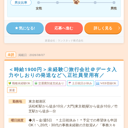
男女比率
女性
男性
気になる!
応募へ進む
詳しく見る
派遣会社
ランスタッド株式会社
未読
掲載日
2026/08/07
＜時給1900円＞未経験〇旅行会社＠データ入
力やしおりの発送など＼正社員登用有／
職種未経験OK
交通費別途支給あり
土日祝日が休み
WEB登録OK
派遣
東京都港区
勤務地
浜松町駅から徒歩10分／大門(東京都)駅から徒歩10分／竹
芝駅から徒歩---分
◆月～金/週5日 ＊土日祝休み！＊予定での希望休も申請
曜日頻度
OK！＼20代・30代の事務未経験の方歓迎♪／「事務スキ