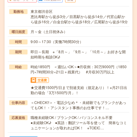
東京都渋谷区
勤務地
恵比寿駅から徒歩3分／目黒駅から徒歩14分／代官山駅か
ら徒歩16分／白金台駅から徒歩18分／広尾駅から徒歩19分
月～金（土日祝休み）
曜日頻度
9:00～17:30（実働7時間30分）
時間
即日～長期 ※「8月～」「9月～」「10月～」お好きな開
期間
始時期を相談OK♪
時給1850円 ＜週払いOK＞■月収例：30万9000円（1850
時給
円×7時間30分×21日＋残業代） #月収30万円以上
交通費
★交通費1500円/日まで別途支給（規定あり）！※月21日出
勤の場合「3万1500円/月」！
＜CHECK!!＞・電話少なめ＊・未経験でもブランクがあっ
仕事内容
てもOK！・アシスタント事務のお仕事です！…
職種未経験OK / ブランクOK / パソコンスキル不要
応募資格
●未経験OK♪ ●英語：翻訳ツール等を使って 簡単なコミ
ュニケーションが取れればOK！ ※TOEIC…