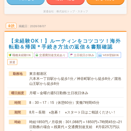
派遣会社
株式会社トップ・スタッフ
未読
掲載日
2026/08/07
【未経験OK！】ルーティンをコツコツ！海外
転勤＆帰国＊手続き方法の返信＆書類確認
職種未経験OK
交通費別途支給あり
土日祝日が休み
WEB登録OK
派遣
東京都港区
勤務地
六本木一丁目駅から徒歩1分／神谷町駅から徒歩8分／溜池
山王駅から徒歩8分
月曜～金曜の週5日勤務/土日祝日休み
曜日頻度
8：30～17：15（休憩60分）実働7時間45分
時間
8月～長期 ※急募！ ※スタート日はご相談ください！
期間
時給1850円／月収例：301,088円＝1850円×7時間45分×21
時給
日勤務の場合＋残業代＋交通費別途支給 #月収25万円以