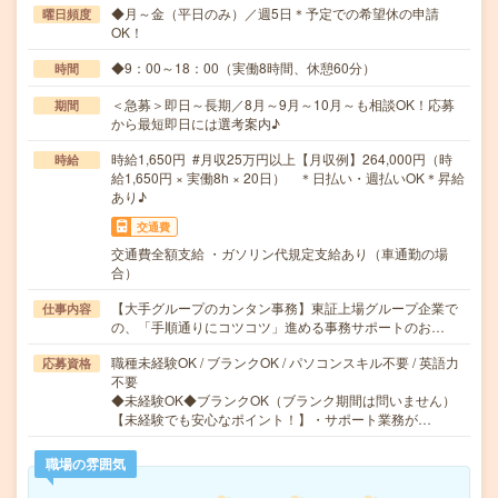
◆月～金（平日のみ）／週5日＊予定での希望休の申請
曜日頻度
OK！
◆9：00～18：00（実働8時間、休憩60分）
時間
＜急募＞即日～長期／8月～9月～10月～も相談OK！応募
期間
から最短即日には選考案内♪
時給1,650円 #月収25万円以上【月収例】264,000円（時
時給
給1,650円 × 実働8h × 20日） ＊日払い・週払いOK＊昇給
あり♪
交通費
交通費全額支給 ・ガソリン代規定支給あり（車通勤の場
合）
【大手グループのカンタン事務】東証上場グループ企業で
仕事内容
の、「手順通りにコツコツ」進める事務サポートのお…
職種未経験OK / ブランクOK / パソコンスキル不要 / 英語力
応募資格
不要
◆未経験OK◆ブランクOK（ブランク期間は問いません）
【未経験でも安心なポイント！】・サポート業務が…
職場の雰囲気