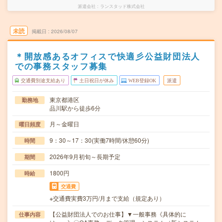
派遣会社
ランスタッド株式会社
未読
掲載日
2026/08/07
＊開放感あるオフィスで快適彡公益財団法人
での事務スタッフ募集
交通費別途支給あり
土日祝日が休み
WEB登録OK
派遣
東京都港区
勤務地
品川駅から徒歩6分
月～金曜日
曜日頻度
9：30～17：30(実働7時間/休憩60分)
時間
2026年9月初旬～長期予定
期間
1800円
時給
交通費
※交通費実費3万円/月まで支給（規定あり）
【公益財団法人でのお仕事】▼一般事務《具体的に
仕事内容