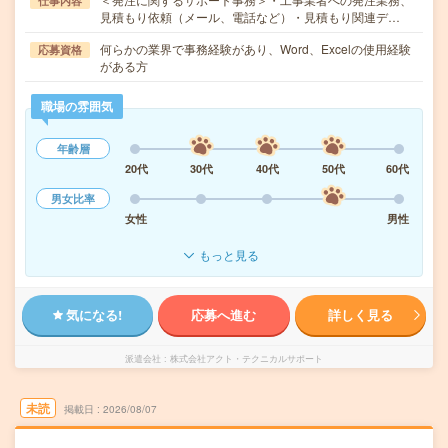
仕事内容
見積もり依頼（メール、電話など）・見積もり関連デ…
何らかの業界で事務経験があり、Word、Excelの使用経験
応募資格
がある方
職場の雰囲気
年齢層
20代
30代
40代
50代
60代
男女比率
女性
男性
もっと見る
気になる!
応募へ進む
詳しく見る
派遣会社
株式会社アクト・テクニカルサポート
未読
掲載日
2026/08/07