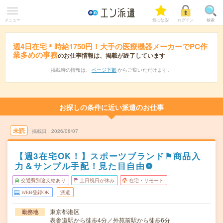
メニュー
気になる!
ログイン
検索
週4日在宅＊時給1750円！大手の医療機器メーカーでPC作
業多めの事務
のお仕事情報は、掲載が終了しています
掲載時の情報は、
ページ下部
からご覧いただけます。
お探しの条件に近い派遣のお仕事
未読
掲載日
2026/08/07
【週3在宅OK！】スポーツブランド⚑商品入
力＆サンプル手配！見た目自由❁
交通費別途支給あり
土日祝日が休み
在宅・リモート
WEB登録OK
派遣
東京都港区
勤務地
表参道駅から徒歩4分／外苑前駅から徒歩6分