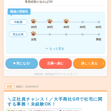
事務経験があればOK
職場の雰囲気
年齢層
20代
30代
40代
50代
60代
男女比率
女性
男性
もっと見る
気になる!
応募へ進む
詳しく見る
派遣会社
株式会社アヴァンティスタッフ
未読
掲載日
2026/08/07
＼正社員チャンス！／大手商社GRで社宅に関
する事務！未経験OK！