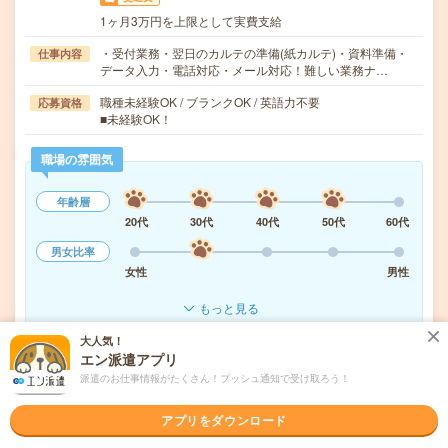
1ヶ月3万円を上限として実費支給
・受付業務・翌日のカルテの準備(紙カルテ)・資料準備・
仕事内容
データ入力・電話対応・メール対応！難しい業務ナ…
職種未経験OK / ブランクOK / 英語力不要
応募資格
■未経験OK！
職場の雰囲気
年齢層
20代
30代
40代
50代
60代
男女比率
女性
男性
もっと見る
大人気！
エン派遣アプリ
気になる!
応募へ進む
詳しく見る
派遣のお仕事情報がたくさん！プッシュ通知で受け取ろう！
派遣会社
株式会社リクルートスタッフィング
アプリをダウンロード