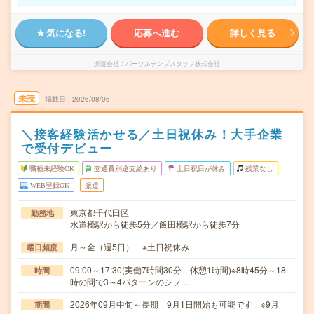
気になる!
応募へ進む
詳しく見る
派遣会社
パーソルテンプスタッフ株式会社
未読
掲載日
2026/08/06
＼接客経験活かせる／土日祝休み！大手企業
で受付デビュー
職種未経験OK
交通費別途支給あり
土日祝日が休み
残業なし
WEB登録OK
派遣
東京都千代田区
勤務地
水道橋駅から徒歩5分／飯田橋駅から徒歩7分
月～金（週5日） ※土日祝休み
曜日頻度
09:00～17:30(実働7時間30分 休憩1時間)※8時45分～18
時間
時の間で3～4パターンのシフ…
2026年09月中旬～長期 9月1日開始も可能です ※9月
期間