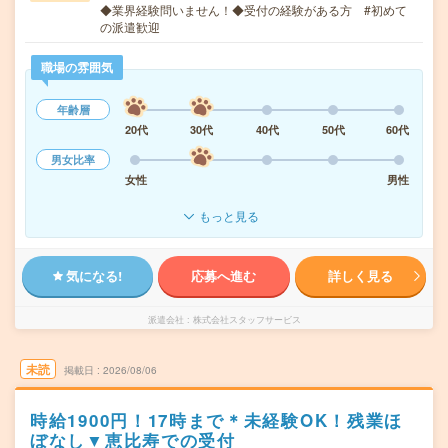
◆業界経験問いません！◆受付の経験がある方 #初めて
の派遣歓迎
職場の雰囲気
年齢層
20代
30代
40代
50代
60代
男女比率
女性
男性
もっと見る
気になる!
応募へ進む
詳しく見る
派遣会社
株式会社スタッフサービス
未読
掲載日
2026/08/06
時給1900円！17時まで＊未経験OK！残業ほ
ぼなし▼恵比寿での受付