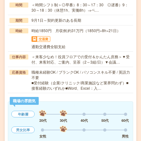
＜時間シフト制＞◎早番）8：30～17：30 ◎遅番）9：
時間
30～18：30（休憩1h、実働8h）→ペ…
9月1日～契約更新のある長期
期間
時給1850円 月収例:約31万円（1850円×8h×21日）
時給
交通費
通勤交通費全額支給
＜来客少なめ！役員フロアでの受付＆かんたん庶務＞▼受
仕事内容
付、来客対応、ご案内、呈茶（2～3組/日）▼会議…
職種未経験OK / ブランクOK / パソコンスキル不要 / 英語力
応募資格
不要
■受付経験（企業/クリニック/商業施設など業界問わず）■
接客経験のいずれか■Word、Excel：入…
職場の雰囲気
年齢層
20代
30代
40代
50代
60代
男女比率
女性
男性