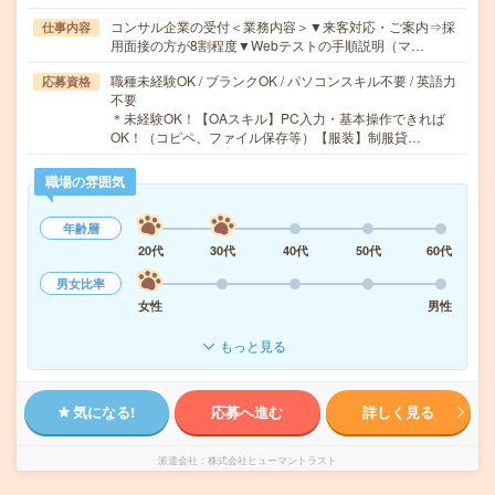
コンサル企業の受付＜業務内容＞▼来客対応・ご案内⇒採
仕事内容
用面接の方が8割程度▼Webテストの手順説明（マ…
職種未経験OK / ブランクOK / パソコンスキル不要 / 英語力
応募資格
不要
＊未経験OK！【OAスキル】PC入力・基本操作できれば
OK！（コピペ、ファイル保存等）【服装】制服貸…
職場の雰囲気
年齢層
20代
30代
40代
50代
60代
男女比率
女性
男性
もっと見る
気になる!
応募へ進む
詳しく見る
派遣会社
株式会社ヒューマントラスト