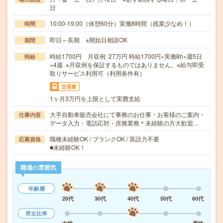
日
10:00-19:00（休憩60分）実働8時間（残業少なめ！）
時間
即日～長期 ※開始日相談OK
期間
時給1700円 月収例 27万円 時給1700円×実働8h×週5日
時給
×4週 ※月収例を保証するものではありません。※給与即受
取りサービス利用可（利用条件有）
交通費
1ヶ月3万円を上限として実費支給
大手自動車販売会社にて事務のお仕事・お客様のご案内・
仕事内容
データ入力・電話応対・庶務業務＊未経験の方大歓迎…
職種未経験OK / ブランクOK / 英語力不要
応募資格
■未経験OK！
職場の雰囲気
年齢層
20代
30代
40代
50代
60代
男女比率