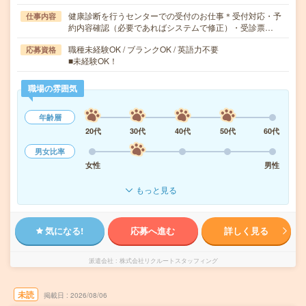
健康診断を行うセンターでの受付のお仕事＊受付対応・予
仕事内容
約内容確認（必要であればシステムで修正）・受診票…
職種未経験OK / ブランクOK / 英語力不要
応募資格
■未経験OK！
職場の雰囲気
年齢層
20代
30代
40代
50代
60代
男女比率
女性
男性
もっと見る
気になる!
応募へ進む
詳しく見る
派遣会社
株式会社リクルートスタッフィング
未読
掲載日
2026/08/06