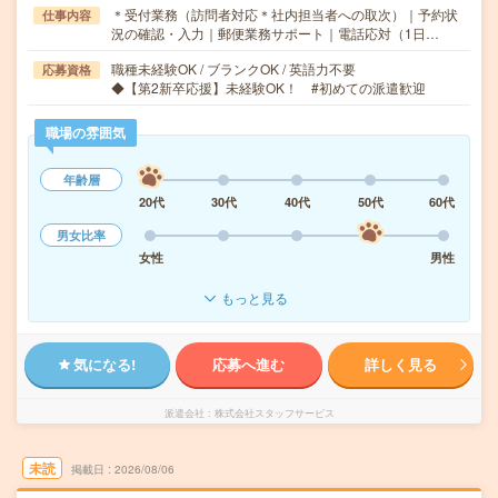
＊受付業務（訪問者対応＊社内担当者への取次）｜予約状
仕事内容
況の確認・入力｜郵便業務サポート｜電話応対（1日…
職種未経験OK / ブランクOK / 英語力不要
応募資格
◆【第2新卒応援】未経験OK！ #初めての派遣歓迎
職場の雰囲気
年齢層
20代
30代
40代
50代
60代
男女比率
女性
男性
もっと見る
気になる!
応募へ進む
詳しく見る
派遣会社
株式会社スタッフサービス
未読
掲載日
2026/08/06