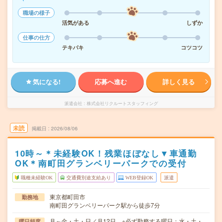
職場の様子
活気がある
しずか
仕事の仕方
テキパキ
コツコツ
気になる!
応募へ進む
詳しく見る
派遣会社
株式会社リクルートスタッフィング
未読
掲載日
2026/08/06
10時～＊未経験OK！残業ほぼなし▼車通勤
OK＊南町田グランベリーパークでの受付
職種未経験OK
交通費別途支給あり
WEB登録OK
派遣
東京都町田市
勤務地
南町田グランベリーパーク駅から徒歩7分
月～金・土・日／月12日 ※必ず勤務する曜日：水・土・
曜日頻度