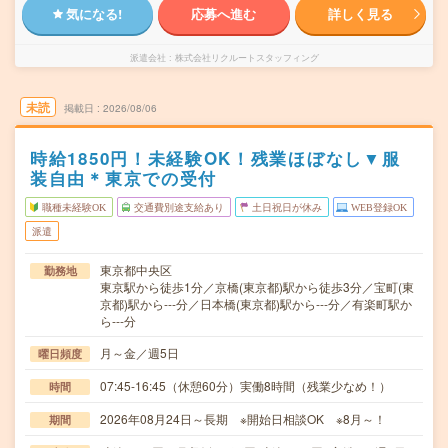
気になる!
応募へ進む
詳しく見る
派遣会社
株式会社リクルートスタッフィング
未読
掲載日
2026/08/06
時給1850円！未経験OK！残業ほぼなし▼服
装自由＊東京での受付
職種未経験OK
交通費別途支給あり
土日祝日が休み
WEB登録OK
派遣
東京都中央区
勤務地
東京駅から徒歩1分／京橋(東京都)駅から徒歩3分／宝町(東
京都)駅から---分／日本橋(東京都)駅から---分／有楽町駅か
ら---分
月～金／週5日
曜日頻度
07:45-16:45（休憩60分）実働8時間（残業少なめ！）
時間
2026年08月24日～長期 ※開始日相談OK ※8月～！
期間