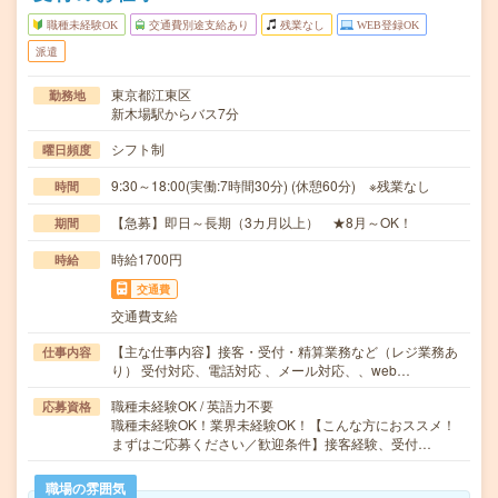
職種未経験OK
交通費別途支給あり
残業なし
WEB登録OK
派遣
東京都江東区
勤務地
新木場駅からバス7分
シフト制
曜日頻度
9:30～18:00(実働:7時間30分) (休憩60分) ※残業なし
時間
【急募】即日～長期（3カ月以上） ★8月～OK！
期間
時給1700円
時給
交通費
交通費支給
【主な仕事内容】接客・受付・精算業務など（レジ業務あ
仕事内容
り） 受付対応、電話対応 、メール対応、、web…
職種未経験OK / 英語力不要
応募資格
職種未経験OK！業界未経験OK！【こんな方におススメ！
まずはご応募ください／歓迎条件】接客経験、受付…
職場の雰囲気