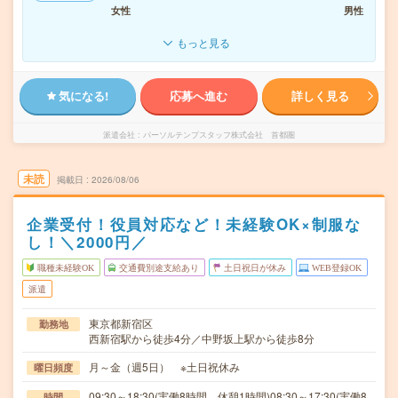
女性
男性
もっと見る
気になる!
応募へ進む
詳しく見る
派遣会社
パーソルテンプスタッフ株式会社 首都圏
未読
掲載日
2026/08/06
企業受付！役員対応など！未経験OK×制服な
し！＼2000円／
職種未経験OK
交通費別途支給あり
土日祝日が休み
WEB登録OK
派遣
東京都新宿区
勤務地
西新宿駅から徒歩4分／中野坂上駅から徒歩8分
月～金（週5日） ※土日祝休み
曜日頻度
09:30～18:30(実働8時間 休憩1時間)08:30～17:30(実働8
時間