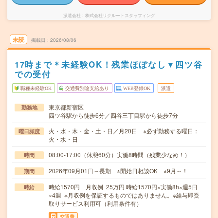
派遣会社
株式会社リクルートスタッフィング
未読
掲載日
2026/08/06
17時まで＊未経験OK！残業ほぼなし▼四ツ谷
での受付
職種未経験OK
交通費別途支給あり
WEB登録OK
派遣
東京都新宿区
勤務地
四ツ谷駅から徒歩6分／四谷三丁目駅から徒歩7分
火・水・木・金・土・日／月20日 ※必ず勤務する曜日：
曜日頻度
火・水・日
08:00-17:00（休憩60分）実働8時間（残業少なめ！）
時間
2026年09月01日～長期 ※開始日相談OK ※9月～！
期間
時給1570円 月収例 25万円 時給1570円×実働8h×週5日
時給
×4週 ※月収例を保証するものではありません。※給与即受
取りサービス利用可（利用条件有）
交通費