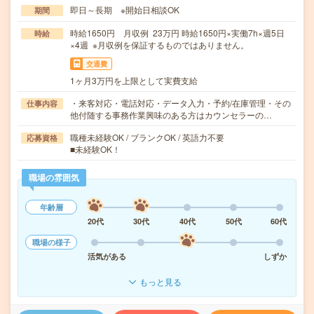
即日～長期 ※開始日相談OK
期間
時給1650円 月収例 23万円 時給1650円×実働7h×週5日
時給
×4週 ※月収例を保証するものではありません。
交通費
1ヶ月3万円を上限として実費支給
・来客対応・電話対応・データ入力・予約/在庫管理・その
仕事内容
他付随する事務作業興味のある方はカウンセラーの…
職種未経験OK / ブランクOK / 英語力不要
応募資格
■未経験OK！
職場の雰囲気
年齢層
20代
30代
40代
50代
60代
職場の様子
活気がある
しずか
もっと見る