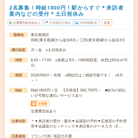
2名募集！時給1800円！駅からすぐ＊来訪者
案内などの受付＊土日祝休み
交通費別途支給あり
土日祝日が休み
WEB登録OK
派遣
東京都港区
勤務地
田町(東京都)駅から徒歩6分／三田(東京都)駅から徒歩3分
月～金 ※土日祝休み
曜日頻度
8:20～17:00 ※残業は月5～19時間程度。休憩は60分or70
時間
分。
2026/09/01～長期 ※開始日はご相談可能です！ ※9月
期間
～！
時給1800円＋交 【月収例】360,750円～ ■給与の前払
時給
いが可能な速払いサービスあり
交通費
交通費支給あり
＊▼来訪者の受付・案内▼会議室の予約▼応接室の予約管
仕事内容
理▼会議室のセッティング▼来訪客のデータ入力（E…
ブランクOK / 英語力不要
応募資格