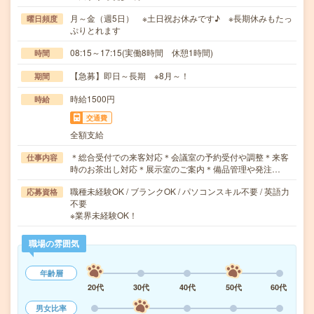
月～金（週5日） ※土日祝お休みです♪ ※長期休みもたっ
曜日頻度
ぷりとれます
08:15～17:15(実働8時間 休憩1時間)
時間
【急募】即日～長期 ※8月～！
期間
時給1500円
時給
交通費
全額支給
＊総合受付での来客対応＊会議室の予約受付や調整＊来客
仕事内容
時のお茶出し対応＊展示室のご案内＊備品管理や発注…
職種未経験OK / ブランクOK / パソコンスキル不要 / 英語力
応募資格
不要
※業界未経験OK！
職場の雰囲気
年齢層
20代
30代
40代
50代
60代
男女比率