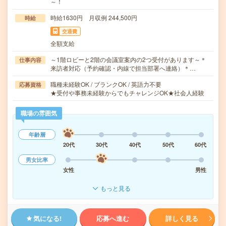
～！
時給1630円 月収例 244,500円
時給
交通費
全額支給
～1階ロビーと2階の会議室案内の2つ受付があります～＊
仕事内容
来訪者対応（予約確認・内線で担当部署へ連絡）＊…
職種未経験OK / ブランクOK / 英語力不要
応募資格
★受付や事務未経験からでもチャレンジOK★社会人経験
職場の雰囲気
年齢層
20代
30代
40代
50代
60代
男女比率
女性
男性
もっと見る
気になる!
応募へ進む
詳しく見る