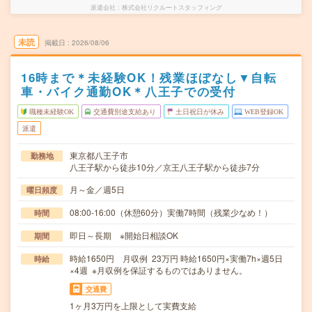
派遣会社
株式会社リクルートスタッフィング
未読
掲載日
2026/08/06
16時まで＊未経験OK！残業ほぼなし▼自転
車・バイク通勤OK＊八王子での受付
職種未経験OK
交通費別途支給あり
土日祝日が休み
WEB登録OK
派遣
東京都八王子市
勤務地
八王子駅から徒歩10分／京王八王子駅から徒歩7分
月～金／週5日
曜日頻度
08:00-16:00（休憩60分）実働7時間（残業少なめ！）
時間
即日～長期 ※開始日相談OK
期間
時給1650円 月収例 23万円 時給1650円×実働7h×週5日
時給
×4週 ※月収例を保証するものではありません。
交通費
1ヶ月3万円を上限として実費支給