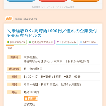
派遣会社
パーソルテンプスタッフ株式会社
未読
掲載日
2026/08/06
＼未経験OK×高時給1900円／憧れの企業受付
✨＠麻布台ヒルズ
職種未経験OK
交通費別途支給あり
土日祝日が休み
WEB登録OK
派遣
東京都港区
勤務地
神谷町駅から徒歩5分／六本木一丁目駅から徒歩7分
月～金の週5日
曜日頻度
8：30～17：30■実働：8時間 ■休憩：60分
時間
即日～長期（初回31日契約、以降3ヶ月更新）
期間
時給1900円
時給
交通費
全額支給