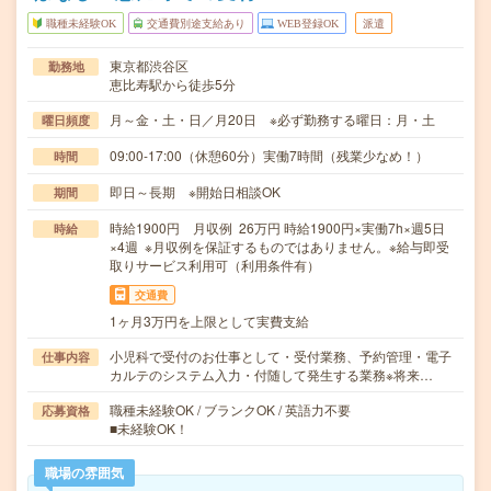
職種未経験OK
交通費別途支給あり
WEB登録OK
派遣
東京都渋谷区
勤務地
恵比寿駅から徒歩5分
月～金・土・日／月20日 ※必ず勤務する曜日：月・土
曜日頻度
09:00-17:00（休憩60分）実働7時間（残業少なめ！）
時間
即日～長期 ※開始日相談OK
期間
時給1900円 月収例 26万円 時給1900円×実働7h×週5日
時給
×4週 ※月収例を保証するものではありません。※給与即受
取りサービス利用可（利用条件有）
交通費
1ヶ月3万円を上限として実費支給
小児科で受付のお仕事として・受付業務、予約管理・電子
仕事内容
カルテのシステム入力・付随して発生する業務※将来…
職種未経験OK / ブランクOK / 英語力不要
応募資格
■未経験OK！
職場の雰囲気