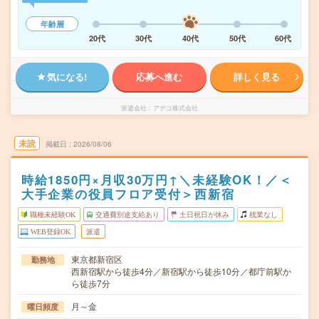
年齢層
20代
30代
40代
50代
60代
気になる!
応募へ進む
詳しく見る
派遣会社
アデコ株式会社
未読
掲載日
2026/08/06
時給1850円×月収30万円↑＼未経験OK！／＜
大手企業の役員フロア受付＞西新宿
職種未経験OK
交通費別途支給あり
土日祝日が休み
残業なし
WEB登録OK
派遣
東京都新宿区
勤務地
西新宿駅から徒歩4分／新宿駅から徒歩10分／都庁前駅か
ら徒歩7分
月～金
曜日頻度