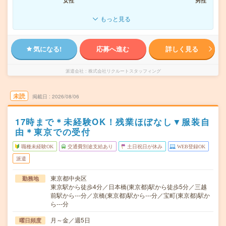
女性
男性
もっと見る
気になる!
応募へ進む
詳しく見る
派遣会社
株式会社リクルートスタッフィング
未読
掲載日
2026/08/06
17時まで＊未経験OK！残業ほぼなし▼服装自
由＊東京での受付
職種未経験OK
交通費別途支給あり
土日祝日が休み
WEB登録OK
派遣
東京都中央区
勤務地
東京駅から徒歩4分／日本橋(東京都)駅から徒歩5分／三越
前駅から---分／京橋(東京都)駅から---分／宝町(東京都)駅か
ら---分
月～金／週5日
曜日頻度