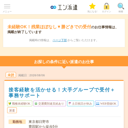
メニュー
気になる!
ログイン
検索
未経験OK！残業ほぼなし▼勝どきでの受付
のお仕事情報は、
掲載が終了しています
掲載時の情報は、
ページ下部
からご覧いただけます。
お探しの条件に近い派遣のお仕事
未読
掲載日
2026/08/06
接客経験を活かせる！大手グループで受付＋
事務サポート
職種未経験OK
交通費別途支給あり
土日祝日が休み
WEB登録OK
派遣
東京都日野市
勤務地
豊田駅から徒歩5分