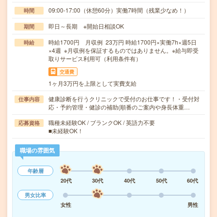
09:00-17:00（休憩60分）実働7時間（残業少なめ！）
時間
即日～長期 ※開始日相談OK
期間
時給1700円 月収例 23万円 時給1700円×実働7h×週5日
時給
×4週 ※月収例を保証するものではありません。※給与即受
取りサービス利用可（利用条件有）
交通費
1ヶ月3万円を上限として実費支給
健康診断を行うクリニックで受付のお仕事です！・受付対
仕事内容
応・予約管理・健診の補助(順番のご案内や身長体重…
職種未経験OK / ブランクOK / 英語力不要
応募資格
■未経験OK！
職場の雰囲気
年齢層
20代
30代
40代
50代
60代
男女比率
女性
男性