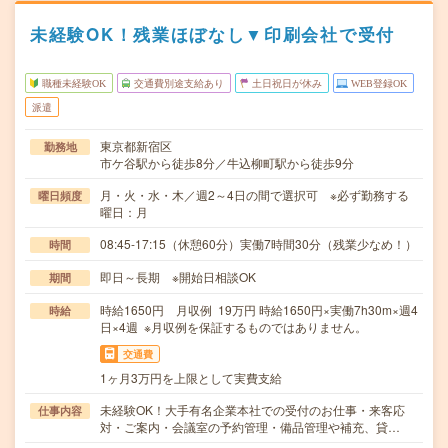
未経験OK！残業ほぼなし▼印刷会社で受付
職種未経験OK
交通費別途支給あり
土日祝日が休み
WEB登録OK
派遣
東京都新宿区
勤務地
市ケ谷駅から徒歩8分／牛込柳町駅から徒歩9分
月・火・水・木／週2～4日の間で選択可 ※必ず勤務する
曜日頻度
曜日：月
08:45-17:15（休憩60分）実働7時間30分（残業少なめ！）
時間
即日～長期 ※開始日相談OK
期間
時給1650円 月収例 19万円 時給1650円×実働7h30m×週4
時給
日×4週 ※月収例を保証するものではありません。
交通費
1ヶ月3万円を上限として実費支給
未経験OK！大手有名企業本社での受付のお仕事・来客応
仕事内容
対・ご案内・会議室の予約管理・備品管理や補充、貸…