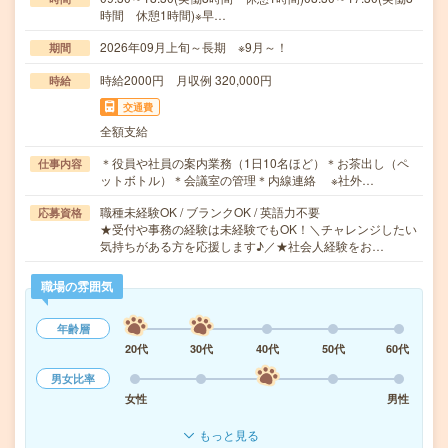
時間 休憩1時間)※早…
2026年09月上旬～長期 ※9月～！
期間
時給2000円 月収例 320,000円
時給
交通費
全額支給
＊役員や社員の案内業務（1日10名ほど）＊お茶出し（ペ
仕事内容
ットボトル）＊会議室の管理＊内線連絡 ※社外…
職種未経験OK / ブランクOK / 英語力不要
応募資格
★受付や事務の経験は未経験でもOK！＼チャレンジしたい
気持ちがある方を応援します♪／★社会人経験をお…
職場の雰囲気
年齢層
20代
30代
40代
50代
60代
男女比率
女性
男性
もっと見る