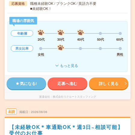
職種未経験OK / ブランクOK / 英語力不要
応募資格
■未経験OK！
職場の雰囲気
年齢層
20代
30代
40代
50代
60代
男女比率
女性
男性
もっと見る
気になる!
応募へ進む
詳しく見る
派遣会社
株式会社リクルートスタッフィング
未読
掲載日
2026/08/06
【未経験OK＊車通勤OK＊週3日~相談可能】
受付のお仕事