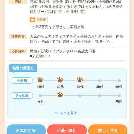
時給1850円 月収例 29万円 時給1850円×実働8h×週5日
時給
×4週 ※月収例を保証するものではありません。※給与即受
取りサービス利用可（利用条件有）
交通費
1ヶ月3万円を上限として実費支給
人気のシェアオフィスで事務＋受付のお仕事・受付、内覧
仕事内容
対応・iPadにて予約管理・入会手続き、管理・ド…
職種未経験OK / ブランクOK / 英語力不要
応募資格
■未経験OK！
職場の雰囲気
年齢層
20代
30代
40代
50代
60代
男女比率
女性
男性
もっと見る
気になる!
応募へ進む
詳しく見る