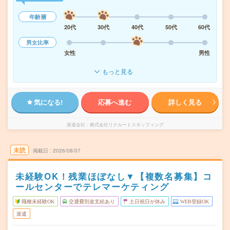
年齢層
20代
30代
40代
50代
60代
男女比率
女性
男性
もっと見る
気になる!
応募へ進む
詳しく見る
派遣会社
株式会社リクルートスタッフィング
未読
掲載日
2026/08/07
未経験OK！残業ほぼなし▼【複数名募集】コ
ールセンターでテレマーケティング
職種未経験OK
交通費別途支給あり
土日祝日が休み
WEB登録OK
派遣