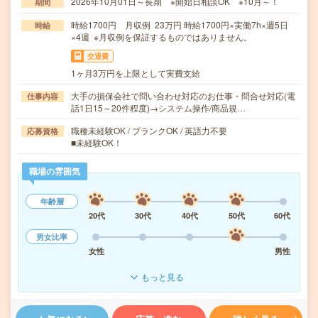
2026年10月01日～長期 ※開始日相談OK ※10月～！
期間
時給1700円 月収例 23万円 時給1700円×実働7h×週5日
時給
×4週 ※月収例を保証するものではありません。
交通費
1ヶ月3万円を上限として実費支給
大手の損保会社で問い合わせ対応のお仕事・問合せ対応(電
仕事内容
話1日15～20件程度)→システム操作/商品規…
職種未経験OK / ブランクOK / 英語力不要
応募資格
■未経験OK！
職場の雰囲気
年齢層
20代
30代
40代
50代
60代
男女比率
女性
男性
もっと見る