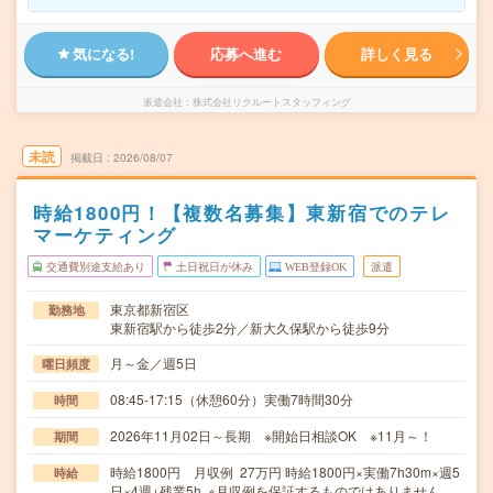
気になる!
応募へ進む
詳しく見る
派遣会社
株式会社リクルートスタッフィング
未読
掲載日
2026/08/07
時給1800円！【複数名募集】東新宿でのテレ
マーケティング
交通費別途支給あり
土日祝日が休み
WEB登録OK
派遣
東京都新宿区
勤務地
東新宿駅から徒歩2分／新大久保駅から徒歩9分
月～金／週5日
曜日頻度
08:45-17:15（休憩60分）実働7時間30分
時間
2026年11月02日～長期 ※開始日相談OK ※11月～！
期間
時給1800円 月収例 27万円 時給1800円×実働7h30m×週5
時給
日×4週+残業5h ※月収例を保証するものではありません。