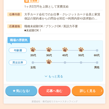
交通費
1ヶ月3万円を上限として実費支給
大手カード会社でのお仕事・クレジットカード会員と家賃
仕事内容
保証の契約者からの問合せ対応⇒利用内容や請求額の…
職種未経験OK / ブランクOK / 英語力不要
応募資格
■未経験OK！
職場の雰囲気
年齢層
20代
30代
40代
50代
60代
男女比率
女性
男性
もっと見る
気になる!
応募へ進む
詳しく見る
派遣会社
株式会社リクルートスタッフィング