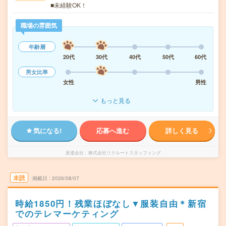
■未経験OK！
職場の雰囲気
年齢層
20代
30代
40代
50代
60代
男女比率
女性
男性
もっと見る
気になる!
応募へ進む
詳しく見る
派遣会社
株式会社リクルートスタッフィング
未読
掲載日
2026/08/07
時給1850円！残業ほぼなし▼服装自由＊新宿
でのテレマーケティング