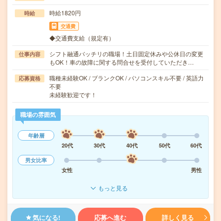
時給1820円
時給
交通費
◆交通費支給（規定有）
シフト融通バッチリの職場！土日固定休みや公休日の変更
仕事内容
もOK！車の故障に関する問合せを受付していただき…
職種未経験OK / ブランクOK / パソコンスキル不要 / 英語力
応募資格
不要
未経験歓迎です！
職場の雰囲気
年齢層
20代
30代
40代
50代
60代
男女比率
女性
男性
もっと見る
気になる!
応募へ進む
詳しく見る