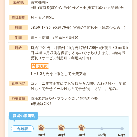
東京都港区
勤務地
田町(東京都)駅から徒歩1分／三田(東京都)駅から徒歩5分
月～金／週5日
曜日頻度
08:50-17:30（休憩70分）実働7時間30分（残業少なめ！）
時間
即日～長期 ※開始日相談OK
期間
時給1700円 月収例 25万円 時給1700円×実働7h30m×週5
時給
日×4週 ※月収例を保証するものではありません。※給与即
受取りサービス利用可（利用条件有）
交通費
1ヶ月3万円を上限として実費支給
コンビニ運営企業にてお客様からの問い合わせ対応・受電
仕事内容
対応・問合せメール対応＊問合せ/例：商品、店舗の…
職種未経験OK / ブランクOK / 英語力不要
応募資格
■未経験OK！
職場の雰囲気
年齢層
20代
30代
40代
50代
60代