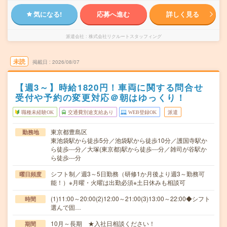
気になる!
応募へ進む
詳しく見る
派遣会社
株式会社リクルートスタッフィング
未読
掲載日
2026/08/07
【週3～】時給1820円！車両に関する問合せ
受付や予約の変更対応＠朝はゆっくり！
職種未経験OK
交通費別途支給あり
WEB登録OK
派遣
東京都豊島区
勤務地
東池袋駅から徒歩5分／池袋駅から徒歩10分／護国寺駅か
ら徒歩---分／大塚(東京都)駅から徒歩---分／雑司が谷駅か
ら徒歩---分
シフト制／週3～5日勤務（研修1か月後より週3～勤務可
曜日頻度
能！）※月曜・火曜は出勤必須※土日休みも相談可
(1)11:00～20:00(2)12:00～21:00(3)13:00～22:00◆シフト
時間
選んで固…
10月～長期 ★入社日相談ください！
期間