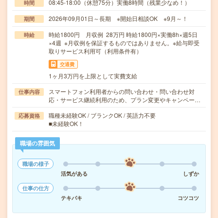
08:45-18:00（休憩75分）実働8時間（残業少なめ！）
時間
2026年09月01日～長期 ※開始日相談OK ※9月～！
期間
時給1800円 月収例 28万円 時給1800円×実働8h×週5日
時給
×4週 ※月収例を保証するものではありません。※給与即受
取りサービス利用可（利用条件有）
交通費
1ヶ月3万円を上限として実費支給
スマートフォン利用者からの問い合わせ・問い合わせ対
仕事内容
応・サービス継続利用のため、プラン変更やキャンペー…
職種未経験OK / ブランクOK / 英語力不要
応募資格
■未経験OK！
職場の雰囲気
職場の様子
活気がある
しずか
仕事の仕方
テキパキ
コツコツ