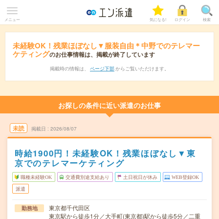
メニュー
気になる!
ログイン
検索
未経験OK！残業ほぼなし▼服装自由＊中野でのテレマー
ケティング
のお仕事情報は、掲載が終了しています
掲載時の情報は、
ページ下部
からご覧いただけます。
お探しの条件に近い派遣のお仕事
未読
掲載日
2026/08/07
時給1900円！未経験OK！残業ほぼなし▼東
京でのテレマーケティング
職種未経験OK
交通費別途支給あり
土日祝日が休み
WEB登録OK
派遣
東京都千代田区
勤務地
東京駅から徒歩1分／大手町(東京都)駅から徒歩5分／二重