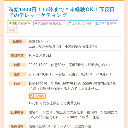
時給1900円！17時まで＊未経験OK！五反田
でのテレマーケティング
職種未経験OK
交通費別途支給あり
土日祝日が休み
WEB登録OK
派遣
東京都品川区
勤務地
五反田駅から徒歩7分／不動前駅から徒歩9分
月～金／週5日
曜日頻度
09:00-17:00（休憩60分）実働7時間（残業少なめ！）
時間
2026年10月01日～長期 ※開始日相談OK ※10月～！
期間
時給1900円 月収例 26万円 時給1900円×実働7h×週5日
時給
×4週 ※月収例を保証するものではありません。
交通費
1ヶ月3万円を上限として実費支給
住宅ローンに伴う電話受付のお仕事・住宅ローン契約につ
仕事内容
いての問い合わせ(1日20～30件)＊相手：住宅…
職種未経験OK / ブランクOK / 英語力不要
応募資格