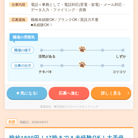
電話＋事務として・電話対応(受電・架電)・メール対応・
仕事内容
データ入力・ファイリング・庶務
職種未経験OK / ブランクOK / 英語力不要
応募資格
■未経験OK！
職場の雰囲気
職場の様子
活気がある
しずか
仕事の仕方
テキパキ
コツコツ
気になる!
応募へ進む
詳しく見る
派遣会社
株式会社リクルートスタッフィング
未読
掲載日
2026/08/07
時給1800円！17時まで＊未経験OK！大手保