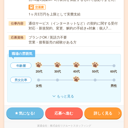
交通費
1ヶ月3万円を上限として実費支給
通信サービス（インターネットなど）の契約に関する受付
仕事内容
対応・新規契約、変更、解約の手続き※対象：個人7…
ブランクOK / 英語力不要
応募資格
営業・接客販売の経験がある方
職場の雰囲気
年齢層
20代
30代
40代
50代
60代
男女比率
女性
男性
もっと見る
気になる!
応募へ進む
詳しく見る
派遣会社
株式会社リクルートスタッフィング