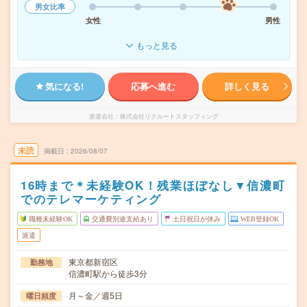
男女比率
女性
男性
もっと見る
気になる!
応募へ進む
詳しく見る
派遣会社
株式会社リクルートスタッフィング
未読
掲載日
2026/08/07
16時まで＊未経験OK！残業ほぼなし▼信濃町
でのテレマーケティング
職種未経験OK
交通費別途支給あり
土日祝日が休み
WEB登録OK
派遣
東京都新宿区
勤務地
信濃町駅から徒歩3分
月～金／週5日
曜日頻度