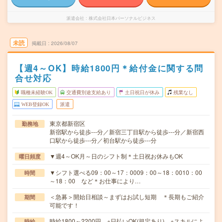
派遣会社
株式会社日本パーソナルビジネス
未読
掲載日
2026/08/07
【週4～OK】時給1800円＊給付金に関する問
合せ対応
職種未経験OK
交通費別途支給あり
土日祝日が休み
残業なし
WEB登録OK
派遣
東京都新宿区
勤務地
新宿駅から徒歩---分／新宿三丁目駅から徒歩---分／新宿西
口駅から徒歩---分／初台駅から徒歩---分
▼週4～OK月～日のシフト制＊土日祝お休みもOK
曜日頻度
▼シフト選べる09：00～17：0009：00～18：0010：00
時間
～18：00 など＊お仕事により…
＜急募＞開始日相談～まずはお試し短期 ＊長期もご紹介
期間
可能です！
時給1800～2200円 ※日払いOK(規定あり) ※スキルによ
時給