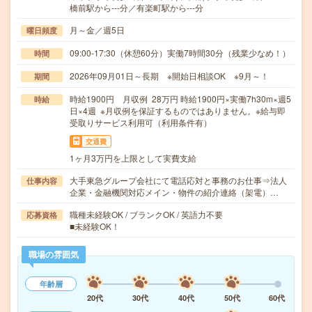
橋前駅から---分／有楽町駅から---分
月～金／週5日
曜日頻度
09:00-17:30（休憩60分）実働7時間30分（残業少なめ！）
時間
2026年09月01日～長期 ※開始日相談OK ※9月～！
期間
時給1900円 月収例 28万円 時給1900円×実働7h30m×週5
時給
日×4週 ※月収例を保証するものではありません。※給与即
受取りサービス利用可（利用条件有）
交通費
1ヶ月3万円を上限として実費支給
大手東急グループ会社にて電話応対と事務のお仕事⇒法人
仕事内容
企業・金融機関対応メイン・物件の紹介連絡（架電）…
職種未経験OK / ブランクOK / 英語力不要
応募資格
■未経験OK！
職場の雰囲気
年齢層
20代
30代
40代
50代
60代