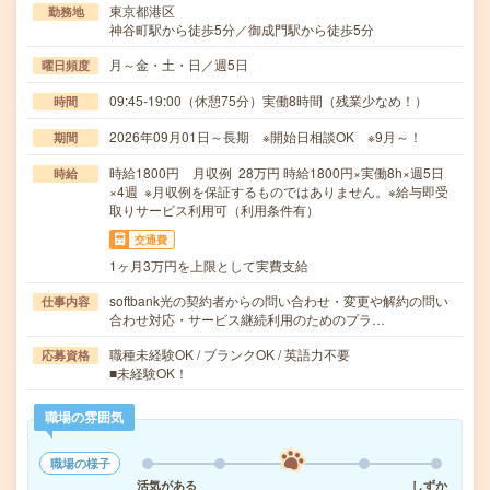
東京都港区
勤務地
神谷町駅から徒歩5分／御成門駅から徒歩5分
月～金・土・日／週5日
曜日頻度
09:45-19:00（休憩75分）実働8時間（残業少なめ！）
時間
2026年09月01日～長期 ※開始日相談OK ※9月～！
期間
時給1800円 月収例 28万円 時給1800円×実働8h×週5日
時給
×4週 ※月収例を保証するものではありません。※給与即受
取りサービス利用可（利用条件有）
交通費
1ヶ月3万円を上限として実費支給
softbank光の契約者からの問い合わせ・変更や解約の問い
仕事内容
合わせ対応・サービス継続利用のためのプラ…
職種未経験OK / ブランクOK / 英語力不要
応募資格
■未経験OK！
職場の雰囲気
職場の様子
活気がある
しずか