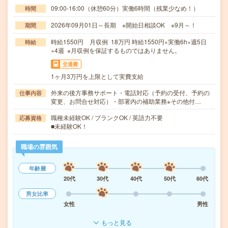
09:00-16:00（休憩60分）実働6時間（残業少なめ！）
時間
2026年09月01日～長期 ※開始日相談OK ※9月～！
期間
時給1550円 月収例 18万円 時給1550円×実働6h×週5日
時給
×4週 ※月収例を保証するものではありません。
交通費
1ヶ月3万円を上限として実費支給
外来の後方事務サポート・電話対応（予約の受付、予約の
仕事内容
変更、お問合せ対応）・部署内の補助業務※その他付…
職種未経験OK / ブランクOK / 英語力不要
応募資格
■未経験OK！
職場の雰囲気
年齢層
20代
30代
40代
50代
60代
男女比率
女性
男性
もっと見る