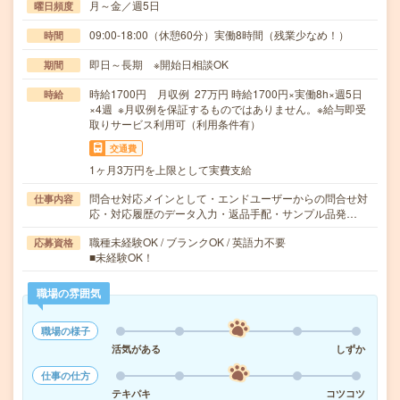
月～金／週5日
曜日頻度
09:00-18:00（休憩60分）実働8時間（残業少なめ！）
時間
即日～長期 ※開始日相談OK
期間
時給1700円 月収例 27万円 時給1700円×実働8h×週5日
時給
×4週 ※月収例を保証するものではありません。※給与即受
取りサービス利用可（利用条件有）
交通費
1ヶ月3万円を上限として実費支給
問合せ対応メインとして・エンドユーザーからの問合せ対
仕事内容
応・対応履歴のデータ入力・返品手配・サンプル品発…
職種未経験OK / ブランクOK / 英語力不要
応募資格
■未経験OK！
職場の雰囲気
職場の様子
活気がある
しずか
仕事の仕方
テキパキ
コツコツ