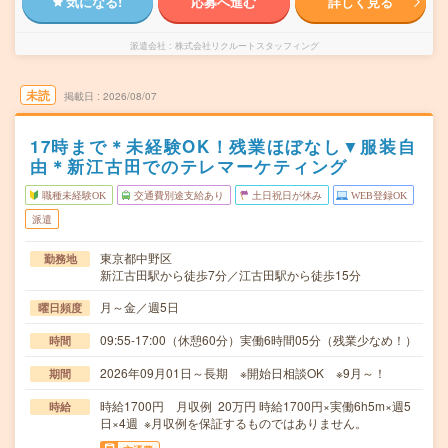
気になる!
応募へ進む
詳しく見る
派遣会社
株式会社リクルートスタッフィング
未読
掲載日
2026/08/07
17時まで＊未経験OK！残業ほぼなし▼服装自
由＊新江古田でのテレマーケティング
職種未経験OK
交通費別途支給あり
土日祝日が休み
WEB登録OK
派遣
東京都中野区
勤務地
新江古田駅から徒歩7分／江古田駅から徒歩15分
月～金／週5日
曜日頻度
09:55-17:00（休憩60分）実働6時間05分（残業少なめ！）
時間
2026年09月01日～長期 ※開始日相談OK ※9月～！
期間
時給1700円 月収例 20万円 時給1700円×実働6h5m×週5
時給
日×4週 ※月収例を保証するものではありません。