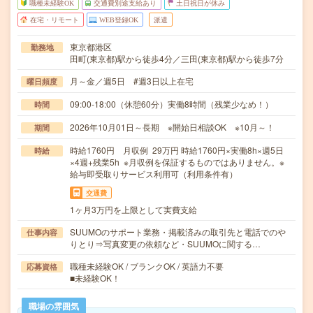
職種未経験OK
交通費別途支給あり
土日祝日が休み
在宅・リモート
WEB登録OK
派遣
東京都港区
勤務地
田町(東京都)駅から徒歩4分／三田(東京都)駅から徒歩7分
月～金／週5日 #週3日以上在宅
曜日頻度
09:00-18:00（休憩60分）実働8時間（残業少なめ！）
時間
2026年10月01日～長期 ※開始日相談OK ※10月～！
期間
時給1760円 月収例 29万円 時給1760円×実働8h×週5日
時給
×4週+残業5h ※月収例を保証するものではありません。※
給与即受取りサービス利用可（利用条件有）
交通費
1ヶ月3万円を上限として実費支給
SUUMOのサポート業務・掲載済みの取引先と電話でのや
仕事内容
りとり⇒写真変更の依頼など・SUUMOに関する…
職種未経験OK / ブランクOK / 英語力不要
応募資格
■未経験OK！
職場の雰囲気