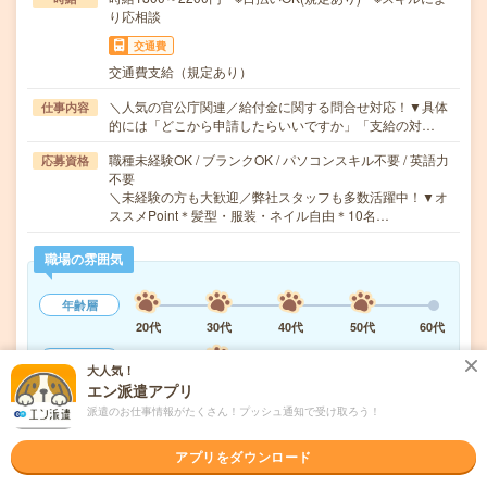
り応相談
交通費
交通費支給（規定あり）
＼人気の官公庁関連／給付金に関する問合せ対応！▼具体
仕事内容
的には「どこから申請したらいいですか」「支給の対…
職種未経験OK / ブランクOK / パソコンスキル不要 / 英語力
応募資格
不要
＼未経験の方も大歓迎／弊社スタッフも多数活躍中！▼オ
ススメPoint＊髪型・服装・ネイル自由＊10名…
職場の雰囲気
年齢層
20代
30代
40代
50代
60代
男女比率
大人気！
女性
男性
エン派遣アプリ
派遣のお仕事情報がたくさん！プッシュ通知で受け取ろう！
もっと見る
アプリをダウンロード
気になる!
応募へ進む
詳しく見る