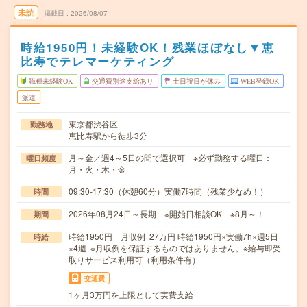
未読
掲載日
2026/08/07
時給1950円！未経験OK！残業ほぼなし▼恵
比寿でテレマーケティング
職種未経験OK
交通費別途支給あり
土日祝日が休み
WEB登録OK
派遣
東京都渋谷区
勤務地
恵比寿駅から徒歩3分
月～金／週4～5日の間で選択可 ※必ず勤務する曜日：
曜日頻度
月・火・木・金
09:30-17:30（休憩60分）実働7時間（残業少なめ！）
時間
2026年08月24日～長期 ※開始日相談OK ※8月～！
期間
時給1950円 月収例 27万円 時給1950円×実働7h×週5日
時給
×4週 ※月収例を保証するものではありません。※給与即受
取りサービス利用可（利用条件有）
交通費
1ヶ月3万円を上限として実費支給