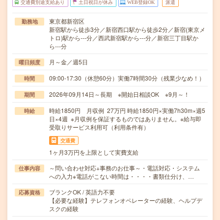
交通費別途支給あり
土日祝日が休み
WEB登録OK
派遣
東京都新宿区
勤務地
新宿駅から徒歩3分／新宿西口駅から徒歩2分／新宿(東京メ
トロ)駅から---分／西武新宿駅から---分／新宿三丁目駅か
ら---分
月～金／週5日
曜日頻度
09:00-17:30（休憩60分）実働7時間30分（残業少なめ！）
時間
2026年09月14日～長期 ※開始日相談OK ※9月～！
期間
時給1850円 月収例 27万円 時給1850円×実働7h30m×週5
時給
日×4週 ※月収例を保証するものではありません。※給与即
受取りサービス利用可（利用条件有）
交通費
1ヶ月3万円を上限として実費支給
～問い合わせ対応+事務のお仕事～・電話対応・システム
仕事内容
への入力※電話がこない時間は・・・・書類仕分け、…
ブランクOK / 英語力不要
応募資格
【必要な経験】テレフォンオペレーターの経験、ヘルプデ
スクの経験