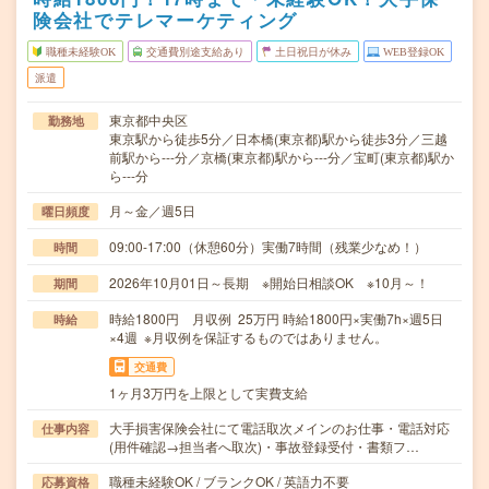
険会社でテレマーケティング
職種未経験OK
交通費別途支給あり
土日祝日が休み
WEB登録OK
派遣
東京都中央区
勤務地
東京駅から徒歩5分／日本橋(東京都)駅から徒歩3分／三越
前駅から---分／京橋(東京都)駅から---分／宝町(東京都)駅か
ら---分
月～金／週5日
曜日頻度
09:00-17:00（休憩60分）実働7時間（残業少なめ！）
時間
2026年10月01日～長期 ※開始日相談OK ※10月～！
期間
時給1800円 月収例 25万円 時給1800円×実働7h×週5日
時給
×4週 ※月収例を保証するものではありません。
交通費
1ヶ月3万円を上限として実費支給
大手損害保険会社にて電話取次メインのお仕事・電話対応
仕事内容
(用件確認→担当者へ取次)・事故登録受付・書類フ…
職種未経験OK / ブランクOK / 英語力不要
応募資格