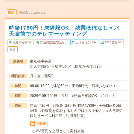
未読
掲載日
2026/08/07
時給1780円！未経験OK！残業ほぼなし▼水
天宮前でのテレマーケティング
職種未経験OK
交通費別途支給あり
土日祝日が休み
WEB登録OK
派遣
東京都中央区
勤務地
水天宮前駅から徒歩5分／浜町駅から徒歩2分
月～金／週5日
曜日頻度
09:00-18:00（休憩60分）実働8時間（残業少なめ！）
時間
2026年09月01日～長期 ※開始日相談OK ※9月～！
期間
時給1780円 月収例 28万円 時給1780円×実働8h×週5日
時給
×4週 ※月収例を保証するものではありません。※給与即受
取りサービス利用可（利用条件有）
交通費
1ヶ月3万円を上限として実費支給