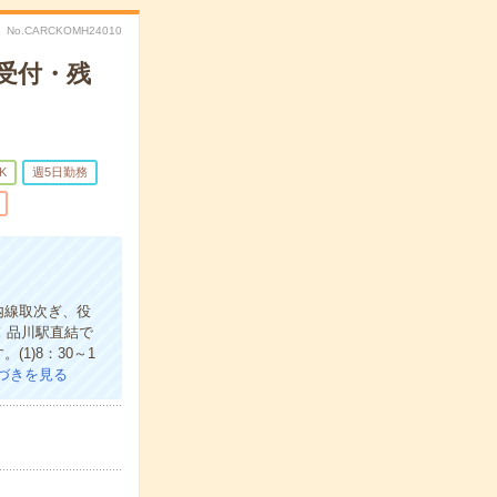
No.CARCKOMH24010
受付・残
K
週5日勤務
内線取次ぎ、役
！品川駅直結で
1)8：30～1
づきを見る