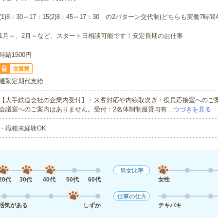
(1)8：30～17：15(2)8：45～17：30 の2パターン交代制(どちらも実働7時間
1月～、2月～など、スタート日相談可能です！安定長期のお仕事
時給1500円
交通費
通勤定期代支給
【大手鉄道会社の企業内受付】・来客対応や内線取次ぎ・役員応接室へのご
会議室へのご案内はありません。受付：2名体制制服貸与有…
つづきを見る
・職種未経験OK
男女比率
20代
30代
40代
50代
60代
女性
仕事の仕方
活気がある
しずか
テキパキ