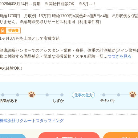
2026年08月24日～長期 ※開始日相談OK ※8月～！
時給1700円 月収例 13万円 時給1700円×実働4h×週5日×4週 ※月収例を
りません。※給与即受取りサービス利用可（利用条件有）
交通費
1ヶ月3万円を上限として実費支給
健康診断センターでのアシスタント業務・身長、体重の計測補助(メイン業務
務に付随する備品補充・簡単な清掃業務＊スキル経験一切…
つづきを見る
■未経験OK！
仕事の仕方
活気がある
しずか
テキパキ
株式会社リクルートスタッフィング