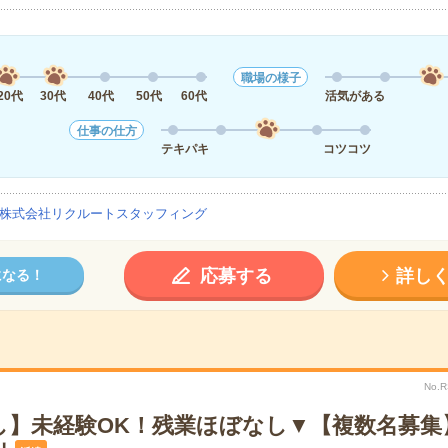
職場の様子
20代
30代
40代
50代
60代
活気がある
仕事の仕方
テキパキ
コツコツ
株式会社リクルートスタッフィング
応募する
詳し
になる！
No.
し】未経験OK！残業ほぼなし▼【複数名募集