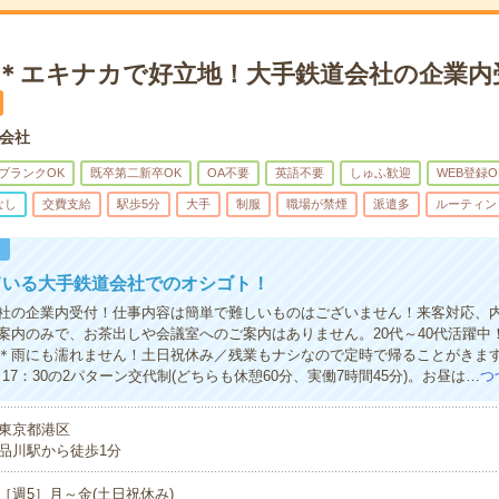
K＊エキナカで好立地！大手鉄道会社の企業内
会社
ブランクOK
既卒第二新卒OK
OA不要
英語不要
しゅふ歓迎
WEB登録O
なし
交費支給
駅歩5分
大手
制服
職場が禁煙
派遣多
ルーティン
！
ている大手鉄道会社でのオシゴト！
社の企業内受付！仕事内容は簡単で難しいものはございません！来客対応、
案内のみで、お茶出しや会議室へのご案内はありません。20代～40代活躍中
＊雨にも濡れません！土日祝休み／残業もナシなので定時で帰ることがきます。(
45～17：30の2パターン交代制(どちらも休憩60分、実働7時間45分)。お昼は…
つ
東京都港区
品川駅から徒歩1分
［週5］月～金(土日祝休み)