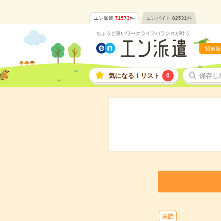
エン派遣
71573
件
エンバイト
82531
件
ちょうど良いワークライフバランスが叶う
関東版
気になる！リスト
0
保存し
未読