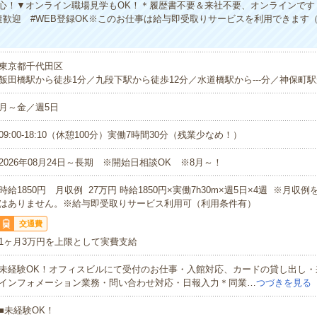
心！▼オンライン職場見学もOK！＊履歴書不要＆来社不要、オンラインですぐ
歓迎 #WEB登録OK※このお仕事は給与即受取りサービスを利用できます
東京都千代田区
飯田橋駅から徒歩1分／九段下駅から徒歩12分／水道橋駅から---分／神保町駅か
月～金／週5日
09:00-18:10（休憩100分）実働7時間30分（残業少なめ！）
2026年08月24日～長期 ※開始日相談OK ※8月～！
時給1850円 月収例 27万円 時給1850円×実働7h30m×週5日×4週 ※月収
はありません。※給与即受取りサービス利用可（利用条件有）
交通費
1ヶ月3万円を上限として実費支給
未経験OK！オフィスビルにて受付のお仕事・入館対応、カードの貸し出し・
インフォメーション業務・問い合わせ対応・日報入力＊同業…
つづきを見る
■未経験OK！