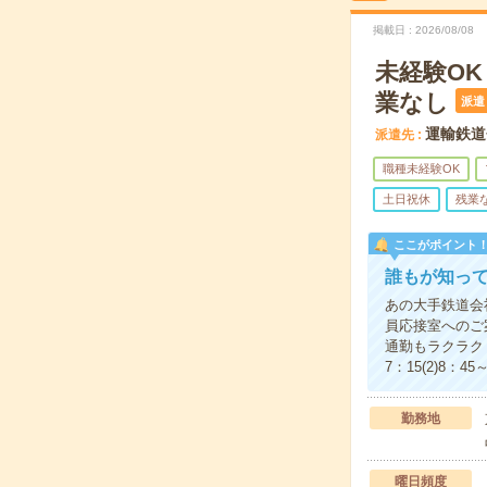
掲載日
2026/08/08
未経験O
業なし
派遣
運輸鉄道
派遣先
職種未経験OK
土日祝休
残業
ここがポイント
誰もが知っ
あの大手鉄道会
員応接室へのご
通勤もラクラク
7：15(2)8：
勤務地
曜日頻度