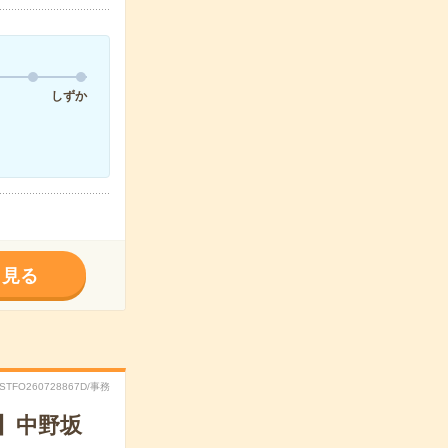
しずか
く見る
RSTFO260728867D/事務
】中野坂