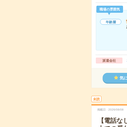
職場の雰囲気
年齢層
派遣会社
気
未読
掲載日
2026/08/08
【電話な