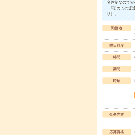
名体制なので安
#初めての派遣
り）。
勤務地
曜日頻度
時間
期間
時給
仕事内容
応募資格