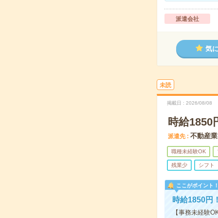
派遣会社
気
未読
掲載日
2026/08/08
時給185
不動産業
派遣先
職種未経験OK
残業少
シフト
ここがポイント
時給1850
【事務未経験O