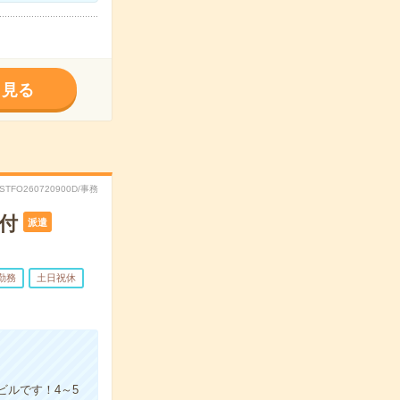
く見る
RSTFO260720900D/事務
付
派遣
勤務
土日祝休
ビルです！4～5