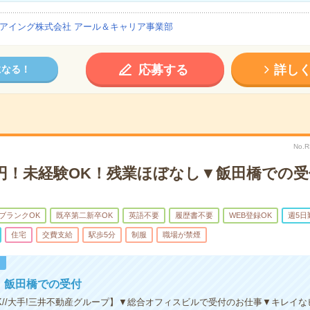
アイング株式会社 アール＆キャリア事業部
応募する
詳し
になる！
No.
0円！未経験OK！残業ほぼなし▼飯田橋での受
ブランクOK
既卒第二新卒OK
英語不要
履歴書不要
WEB登録OK
週5日
住宅
交費支給
駅歩5分
制服
職場が禁煙
！
円！飯田橋での受付
K//大手!三井不動産グループ】▼総合オフィスビルで受付のお仕事▼キレイな