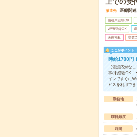
上での受
医療関連
派遣先
職種未経験OK
WEB登録OK
週
医療福祉
交費
ここがポイント
時給1700
【電話応対なし
事/未経験OK
インですぐにW
ビスを利用でき
勤務地
曜日頻度
時間