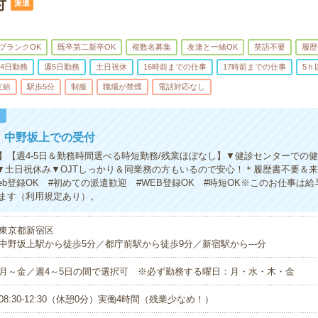
付
派遣
ブランクOK
既卒第二新卒OK
複数名募集
友達と一緒OK
英語不要
履歴
4日勤務
週5日勤務
土日祝休
16時前までの仕事
17時前までの仕事
5ｈ
支給
駅歩5分
制服
職場が禁煙
電話対応なし
！
円！中野坂上での受付
】【週4-5日＆勤務時間選べる時短勤務/残業ほぼなし】▼健診センターでの
！▼土日祝休み▼OJTしっかり＆同業務の方もいるので安心！＊履歴書不要＆
eb登録OK #初めての派遣歓迎 #WEB登録OK #時短OK※このお仕事は
ます（利用規定あり）。
東京都新宿区
中野坂上駅から徒歩5分／都庁前駅から徒歩9分／新宿駅から---分
月～金／週4～5日の間で選択可 ※必ず勤務する曜日：月・水・木・金
08:30-12:30（休憩0分）実働4時間（残業少なめ！）