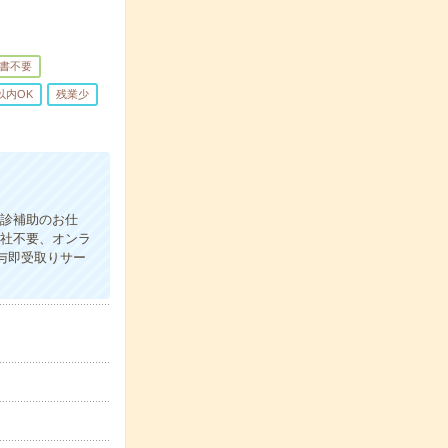
書不要
以内OK
残業少
健診補助のお仕
来社不要、オンラ
給与即受取りサー