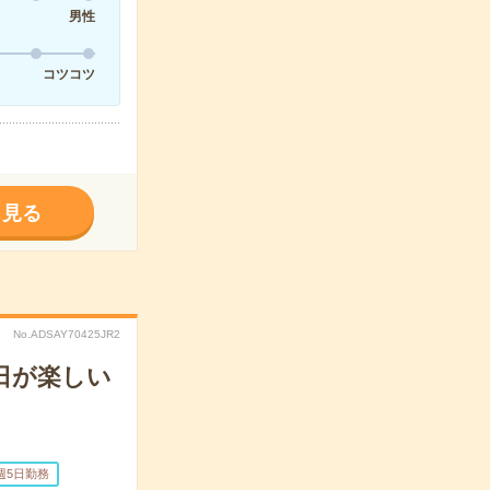
男性
コツコツ
く見る
No.ADSAY70425JR2
日が楽しい
週5日勤務