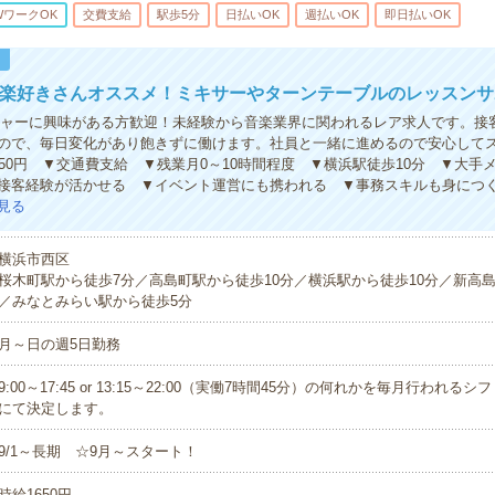
WワークOK
交費支給
駅歩5分
日払いOK
週払いOK
即日払いOK
！
音楽好きさんオススメ！ミキサーやターンテーブルのレッスンサ
チャーに興味がある方歓迎！未経験から音楽業界に関われるレア求人です。接
ので、毎日変化があり飽きずに働けます。社員と一緒に進めるので安心して
650円 ▼交通費支給 ▼残業月0～10時間程度 ▼横浜駅徒歩10分 ▼大手
接客経験が活かせる ▼イベント運営にも携われる ▼事務スキルも身につ
見る
横浜市西区
桜木町駅から徒歩7分／高島町駅から徒歩10分／横浜駅から徒歩10分／新高島
／みなとみらい駅から徒歩5分
月～日の週5日勤務
9:00～17:45 or 13:15～22:00（実働7時間45分）の何れかを毎月行われる
にて決定します。
9/1～長期 ☆9月～スタート！
時給1650円