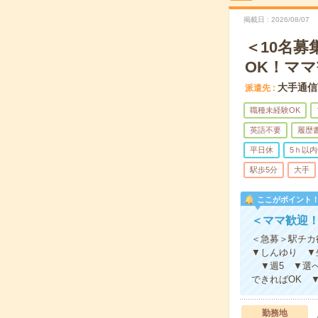
掲載日
2026/08/07
＜10名募
OK！マ
大手通信
派遣先
職種未経験OK
英語不要
履歴
平日休
5ｈ以内
駅歩5分
大手
ここがポイント
＜ママ歓迎！
＜急募＞駅チカ
▼しんゆり ▼
▼週5 ▼選べ
できればOK 
勤務地