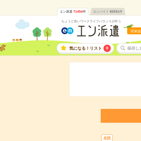
エン派遣
71454
件
エンバイト
82531
件
ちょうど良いワークライフバランスが叶う
関東版
気になる！リスト
0
保存し
未読