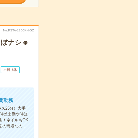
No.PSTA-1300KH-GZ
ほぼナシ☻
土日祝休
間勤務
ス25分）大手
）時差出勤や時短
由！ネイルもOK
期の現場なの…