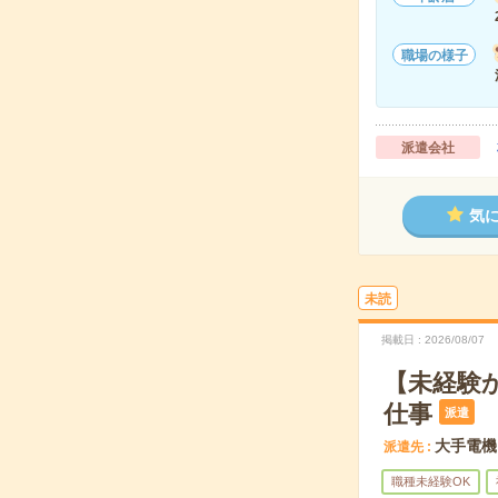
職場の様子
派遣会社
気
未読
掲載日
2026/08/07
【未経験
仕事
派遣
大手電機
派遣先
職種未経験OK