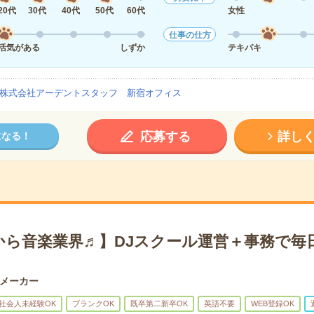
20代
30代
40代
50代
60代
女性
仕事の仕方
活気がある
しずか
テキパキ
株式会社アーデントスタッフ 新宿オフィス
応募する
詳し
になる！
から音楽業界♬】DJスクール運営＋事務で毎
メーカー
社会人未経験OK
ブランクOK
既卒第二新卒OK
英語不要
WEB登録OK