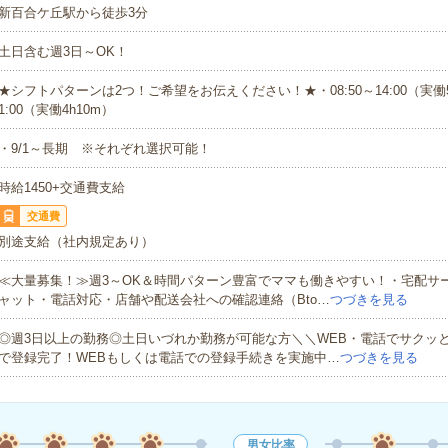
新百合ケ丘駅から徒歩3分
土日含む週3日～OK！
★シフトパターンは2つ！ご希望をお伝えください！★・08:50～14:00（実働5h
1:00（実働4h10m）
・9/1～長期 ※それぞれ選択可能！
時給1450+交通費支給
交通費
別途支給（社内規定あり）
≪大量募集！≫週3～OK＆時間パターン豊富でママも働きやすい！・宅配サ
ャット・電話対応・店舗や配送会社への確認連絡（Bto…
つづきを見る
◎週3日以上の勤務◎土日いづれか勤務が可能な方＼＼WEB・電話でサクッ
で登録完了！WEBもしくは電話での登録手続きを実施中…
つづきを見る
男女比率