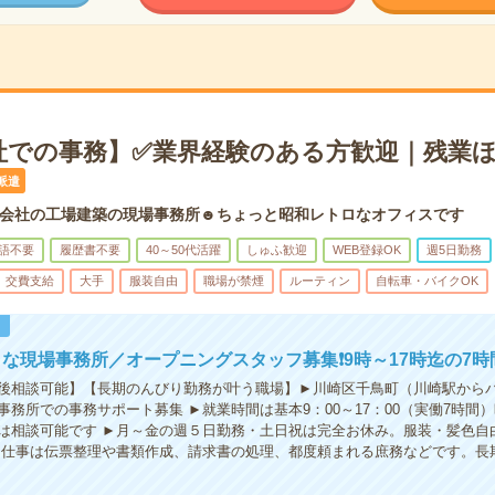
社での事務】✅業界経験のある方歓迎｜残業
派遣
会社の工場建築の現場事務所☻ちょっと昭和レトロなオフィスです
語不要
履歴書不要
40～50代活躍
しゅふ歓迎
WEB登録OK
週5日勤務
交費支給
大手
服装自由
職場が禁煙
ルーティン
自転車・バイクOK
！
な現場事務所／オープニングスタッフ募集❗️9時～17時迄の7時
後相談可能】【長期のんびり勤務が叶う職場】►川崎区千鳥町（川崎駅からバ
事務所での事務サポート募集 ►就業時間は基本9：00～17：00（実働7時間
は相談可能です ►月～金の週５日勤務・土日祝は完全お休み。服装・髪色自
►仕事は伝票整理や書類作成、請求書の処理、都度頼まれる庶務などです。長