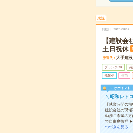
未読
掲載日
2026/08/07
【建設会
土日祝休
大手建設
派遣先
ブランクOK
英
残業少
住宅
ここがポイント
＼昭和レトロ
【就業時間の前
建設会社の現場
勤務ご希望の方
で自由度抜群 
つづきを見る