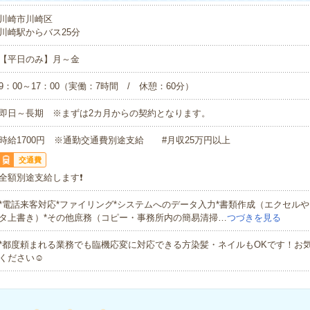
川崎市川崎区
川崎駅からバス25分
【平日のみ】月～金
9：00～17：00（実働：7時間 / 休憩：60分）
即日～長期 ※まずは2カ月からの契約となります。
時給1700円 ※通勤交通費別途支給 #月収25万円以上
交通費
全額別途支給します❗️
*電話来客対応*ファイリング*システムへのデータ入力*書類作成（エクセル
タ上書き）*その他庶務（コピー・事務所内の簡易清掃…
つづきを見る
*都度頼まれる業務でも臨機応変に対応できる方染髪・ネイルもOKです！お
ください☺︎