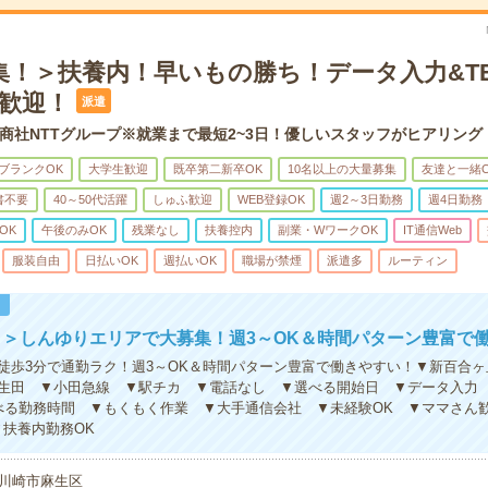
集！＞扶養内！早いもの勝ち！データ入力&TE
マ歓迎！
派遣
商社NTTグループ※就業まで最短2~3日！優しいスタッフがヒアリング
ブランクOK
大学生歓迎
既卒第二新卒OK
10名以上の大量募集
友達と一緒O
書不要
40～50代活躍
しゅふ歓迎
WEB登録OK
週2～3日勤務
週4日勤務
OK
午後のみOK
残業なし
扶養控内
副業・WワークOK
IT通信Web
服装自由
日払いOK
週払いOK
職場が禁煙
派遣多
ルーティン
！
＞しんゆりエリアで大募集！週3～OK＆時間パターン豊富で
徒歩3分で通勤ラク！週3～OK＆時間パターン豊富で働きやすい！▼新百合
生田 ▼小田急線 ▼駅チカ ▼電話なし ▼選べる開始日 ▼データ入力 
る勤務時間 ▼もくもく作業 ▼大手通信会社 ▼未経験OK ▼ママさん歓
▼扶養内勤務OK
川崎市麻生区