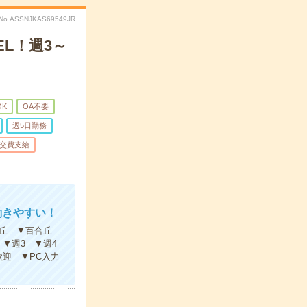
No.ASSNJKAS69549JR
L！週3～
K
OA不要
週5日勤務
交費支給
働きやすい！
ヶ丘 ▼百合丘
▼週3 ▼週4
迎 ▼PC入力