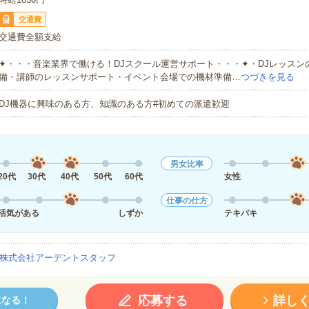
交通費
交通費全額支給
✦・・・音楽業界で働ける！DJスクール運営サポート・・・✦・DJレッスン
備・講師のレッスンサポート・イベント会場での機材準備…
つづきを見る
DJ機器に興味のある方、知識のある方#初めての派遣歓迎
男女比率
20代
30代
40代
50代
60代
女性
仕事の仕方
活気がある
しずか
テキパキ
株式会社アーデントスタッフ
応募する
詳し
になる！