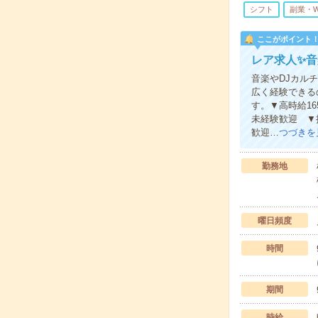
シフト
副業・
ここがポイント
レア求人✨
音楽やDJカル
広く経験できる
す。▼高時給1
未経験歓迎 ▼
歓迎…
つづきを
勤務地
曜日頻度
時間
期間
時給