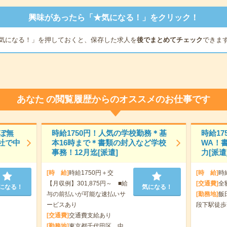
興味があったら「★気になる！」をクリック！
気になる！」を押しておくと、保存した求人を
後でまとめてチェック
できま
あなた
の閲覧履歴からのオススメのお仕事です
ほぼ無
時給1750円！人気の学校勤務＊基
時給17
社で中
本16時まで＊書類の封入など学校
WA！
事務！12月迄[派遣]
力[派遣
[時 給]
時給1750円＋交
[時 給]
時
【月収例】301,875円～ ■給
[交通費]
全
になる！
気になる！
与の前払いが可能な速払いサ
[勤務地]
飯
ービスあり
段下駅徒歩
[交通費]
交通費支給あり
[勤務地]
東京都千代田区 中