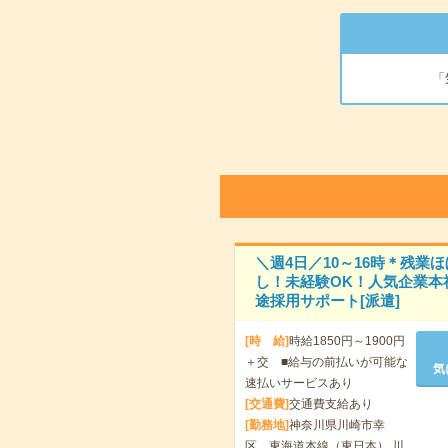
「
＼週4日／10～16時＊残業
し！未経験OK！人気企業本
途採用サポート[派遣]
[時 給]
時給1850円～1900円
＋交 ■給与の前払いが可能な
気
速払いサービスあり
[交通費]
交通費支給あり
[勤務地]
神奈川県川崎市幸
区 東海道本線（東日本） 川