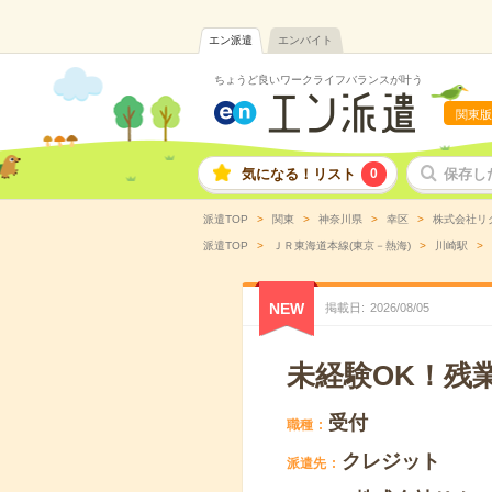
エン派遣
エンバイト
ちょうど良いワークライフバランスが叶う
関東版
気になる！リスト
0
保存し
派遣TOP
関東
神奈川県
幸区
株式会社リ
派遣TOP
ＪＲ東海道本線(東京－熱海)
川崎駅
NEW
掲載日
2026
/
08
/
05
未経験OK！残
受付
職種
クレジット
派遣先