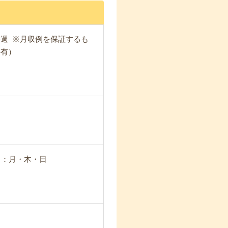
日×4週 ※月収例を保証するも
件有）
日：月・木・日