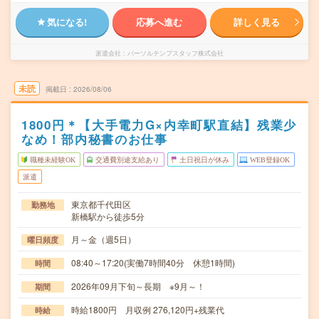
気になる!
応募へ進む
詳しく見る
派遣会社
パーソルテンプスタッフ株式会社
未読
掲載日
2026/08/06
1800円＊【大手電力G×内幸町駅直結】残業少
なめ！部内秘書のお仕事
職種未経験OK
交通費別途支給あり
土日祝日が休み
WEB登録OK
派遣
東京都千代田区
勤務地
新橋駅から徒歩5分
月～金（週5日）
曜日頻度
08:40～17:20(実働7時間40分 休憩1時間)
時間
2026年09月下旬～長期 ※9月～！
期間
時給1800円 月収例 276,120円+残業代
時給