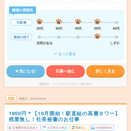
職場の雰囲気
年齢層
20代
30代
40代
50代
60代
職場の様子
活気がある
しずか
もっと見る
気になる!
応募へ進む
詳しく見る
派遣会社
パーソルテンプスタッフ株式会社
未読
掲載日
2026/08/06
1900円＊【10月開始！駅直結の高層タワー】
残業無し！社長秘書のお仕事
交通費別途支給あり
土日祝日が休み
残業なし
WEB登録OK