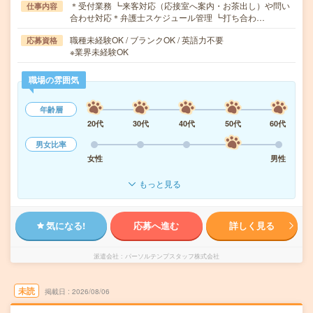
＊受付業務 ┗来客対応（応接室へ案内・お茶出し）や問い
仕事内容
合わせ対応＊弁護士スケジュール管理 ┗打ち合わ…
職種未経験OK / ブランクOK / 英語力不要
応募資格
※業界未経験OK
職場の雰囲気
年齢層
20代
30代
40代
50代
60代
男女比率
女性
男性
もっと見る
気になる!
応募へ進む
詳しく見る
派遣会社
パーソルテンプスタッフ株式会社
未読
掲載日
2026/08/06