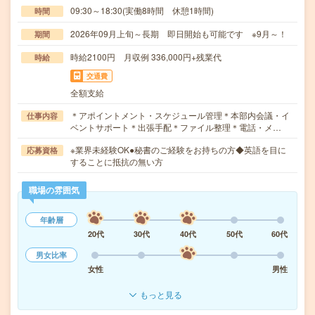
09:30～18:30(実働8時間 休憩1時間)
時間
2026年09月上旬～長期 即日開始も可能です ※9月～！
期間
時給2100円 月収例 336,000円+残業代
時給
交通費
全額支給
＊アポイントメント・スケジュール管理＊本部内会議・イ
仕事内容
ベントサポート＊出張手配＊ファイル整理＊電話・メ…
※業界未経験OK●秘書のご経験をお持ちの方◆英語を目に
応募資格
することに抵抗の無い方
職場の雰囲気
年齢層
20代
30代
40代
50代
60代
男女比率
女性
男性
もっと見る