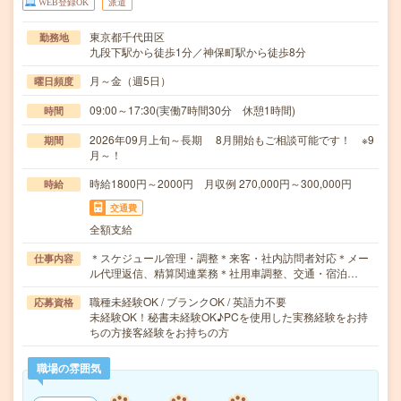
WEB登録OK
派遣
東京都千代田区
勤務地
九段下駅から徒歩1分／神保町駅から徒歩8分
月～金（週5日）
曜日頻度
09:00～17:30(実働7時間30分 休憩1時間)
時間
2026年09月上旬～長期 8月開始もご相談可能です！ ※9
期間
月～！
時給1800円～2000円 月収例 270,000円～300,000円
時給
交通費
全額支給
＊スケジュール管理・調整＊来客・社内訪問者対応＊メー
仕事内容
ル代理返信、精算関連業務＊社用車調整、交通・宿泊…
職種未経験OK / ブランクOK / 英語力不要
応募資格
未経験OK！秘書未経験OK♪PCを使用した実務経験をお持
ちの方接客経験をお持ちの方
職場の雰囲気