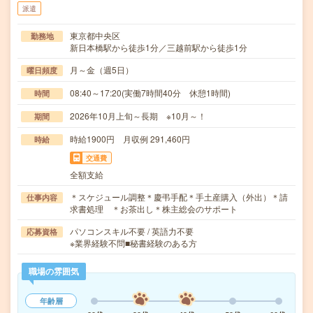
派遣
東京都中央区
勤務地
新日本橋駅から徒歩1分／三越前駅から徒歩1分
月～金（週5日）
曜日頻度
08:40～17:20(実働7時間40分 休憩1時間)
時間
2026年10月上旬～長期 ※10月～！
期間
時給1900円 月収例 291,460円
時給
交通費
全額支給
＊スケジュール調整＊慶弔手配＊手土産購入（外出）＊請
仕事内容
求書処理 ＊お茶出し＊株主総会のサポート
パソコンスキル不要 / 英語力不要
応募資格
※業界経験不問■秘書経験のある方
職場の雰囲気
年齢層