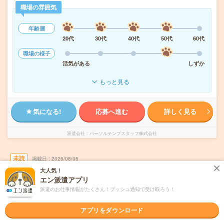
職場の雰囲気
年齢層
20代
30代
40代
50代
60代
職場の様子
活気がある
しずか
もっと見る
気になる!
応募へ進む
詳しく見る
派遣会社
パーソルテンプスタッフ株式会社
未読
掲載日
2026/08/06
大人気！
エン派遣アプリ
時給1850円＊＼秘書未経験OK／紹介予定派
派遣のお仕事情報がたくさん！プッシュ通知で受け取ろう！
遣×正社員が目指せる！＠六本木
職種未経験OK
交通費別途支給あり
アプリをダウンロード
土日祝日が休み
在宅・リモート
WEB登録OK
正社員への紹介予定派遣