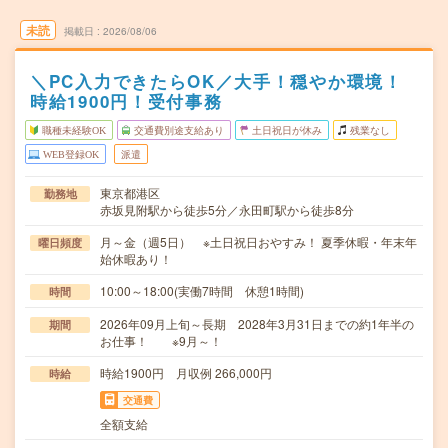
未読
掲載日
2026/08/06
＼PC入力できたらOK／大手！穏やか環境！
時給1900円！受付事務
職種未経験OK
交通費別途支給あり
土日祝日が休み
残業なし
WEB登録OK
派遣
東京都港区
勤務地
赤坂見附駅から徒歩5分／永田町駅から徒歩8分
月～金（週5日） ※土日祝日おやすみ！ 夏季休暇・年末年
曜日頻度
始休暇あり！
10:00～18:00(実働7時間 休憩1時間)
時間
2026年09月上旬～長期 2028年3月31日までの約1年半の
期間
お仕事！ ※9月～！
時給1900円 月収例 266,000円
時給
交通費
全額支給