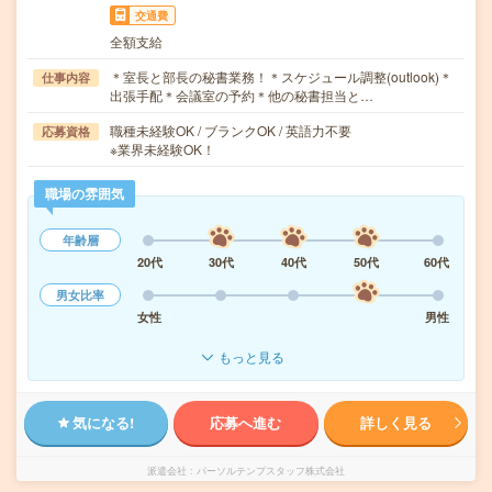
交通費
全額支給
＊室長と部長の秘書業務！＊スケジュール調整(outlook)＊
仕事内容
出張手配＊会議室の予約＊他の秘書担当と…
職種未経験OK / ブランクOK / 英語力不要
応募資格
※業界未経験OK！
職場の雰囲気
年齢層
20代
30代
40代
50代
60代
男女比率
女性
男性
もっと見る
気になる!
応募へ進む
詳しく見る
派遣会社
パーソルテンプスタッフ株式会社