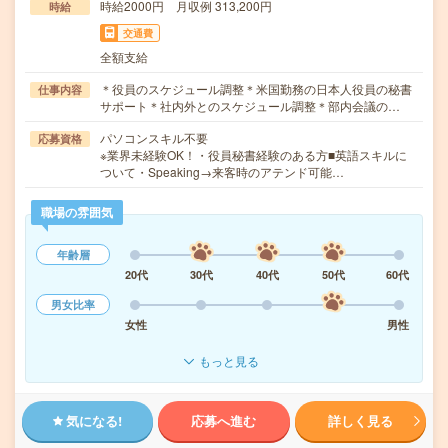
時給2000円 月収例 313,200円
時給
交通費
全額支給
＊役員のスケジュール調整＊米国勤務の日本人役員の秘書
仕事内容
サポート＊社内外とのスケジュール調整＊部内会議の…
パソコンスキル不要
応募資格
※業界未経験OK！・役員秘書経験のある方■英語スキルに
ついて・Speaking→来客時のアテンド可能…
職場の雰囲気
年齢層
20代
30代
40代
50代
60代
男女比率
女性
男性
もっと見る
気になる!
応募へ進む
詳しく見る