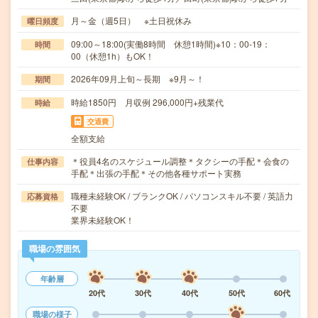
月～金（週5日） ※土日祝休み
曜日頻度
09:00～18:00(実働8時間 休憩1時間)※10：00‐19：
時間
00（休憩1h）もOK！
2026年09月上旬～長期 ※9月～！
期間
時給1850円 月収例 296,000円+残業代
時給
交通費
全額支給
＊役員4名のスケジュール調整＊タクシーの手配＊会食の
仕事内容
手配＊出張の手配＊その他各種サポート実務
職種未経験OK / ブランクOK / パソコンスキル不要 / 英語力
応募資格
不要
業界未経験OK！
職場の雰囲気
年齢層
20代
30代
40代
50代
60代
職場の様子