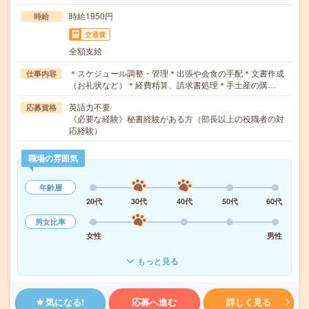
時給1950円
時給
交通費
全額支給
＊スケジュール調整・管理＊出張や会食の手配＊文書作成
仕事内容
（お礼状など）＊経費精算、請求書処理＊手土産の購…
英語力不要
応募資格
《必要な経験》秘書経験がある方（部長以上の役職者の対
応経験）
職場の雰囲気
年齢層
20代
30代
40代
50代
60代
男女比率
女性
男性
もっと見る
気になる!
応募へ進む
詳しく見る