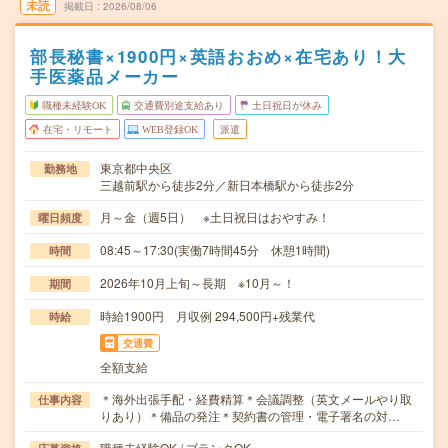
未読
掲載日
2026/08/06
部長秘書×1900円×英語おおめ×在宅あり！大
手医薬品メーカー
職種未経験OK
交通費別途支給あり
土日祝日が休み
在宅・リモート
WEB登録OK
派遣
東京都中央区
勤務地
三越前駅から徒歩2分／新日本橋駅から徒歩2分
月～金（週5日） ※土日祝日はおやすみ！
曜日頻度
08:45～17:30(実働7時間45分 休憩1時間)
時間
2026年10月上旬～長期 ※10月～！
期間
時給1900円 月収例 294,500円+残業代
時給
交通費
全額支給
＊海外出張手配・経費精算＊会議調整（英文メールやり取
仕事内容
りあり）＊備品の発注＊契約書の管理・電子署名の対…
職種未経験OK / ブランクOK