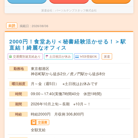
派遣会社
パーソルテンプスタッフ株式会社
未読
掲載日
2026/08/06
2000円！食堂あり＜秘書経験活かせる！＞駅
直結！綺麗なオフィス
交通費別途支給あり
土日祝日が休み
WEB登録OK
派遣
東京都港区
勤務地
神谷町駅から徒歩2分／虎ノ門駅から徒歩8分
月～金（週5日） ※土日祝はお休みです
曜日頻度
09:00～17:40(実働7時間40分 休憩1時間)
時間
2026年10月上旬～長期 ※10月～！
期間
時給2000円 月収例 306,800円
時給
交通費
全額支給