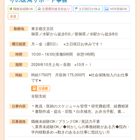
職種未経験OK
交通費別途支給あり
土日祝日が休み
WEB登録OK
派遣
東京都文京区
勤務地
御茶ノ水駅から徒歩5分／新御茶ノ水駅から徒歩8分
月～金（週5日） ※土日祝日お休みです！
曜日頻度
10:00～16:00(実働5時間 休憩1時間)
時間
2026年10月上旬～長期 ※10月～！
期間
時給1750円 月収例 175,000円 ●社会保険加入のお仕事
時給
です●
交通費
全額支給
＊教員・医師のスケジュール管理＊研究費処理、経費精算
仕事内容
＊書類作成・提出・回覧＊白衣補充、お弁当手配、書…
職種未経験OK / ブランクOK / 英語力不要
応募資格
＼業界未経験OK／◆何かしらの事務経験がある方◆院内・
学内移動多め→動きのあるお仕事に抵抗ない方