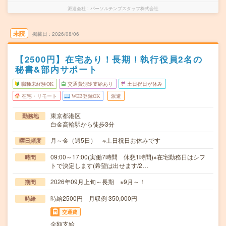
派遣会社
パーソルテンプスタッフ株式会社
未読
掲載日
2026/08/06
【2500円】在宅あり！長期！執行役員2名の
秘書&部内サポート
職種未経験OK
交通費別途支給あり
土日祝日が休み
在宅・リモート
WEB登録OK
派遣
東京都港区
勤務地
白金高輪駅から徒歩3分
月～金（週5日） ※土日祝日お休みです
曜日頻度
09:00～17:00(実働7時間 休憩1時間)※在宅勤務日はシフ
時間
トで決定します(希望は出せます/2…
2026年09月上旬～長期 ※9月～！
期間
時給2500円 月収例 350,000円
時給
交通費
全額支給