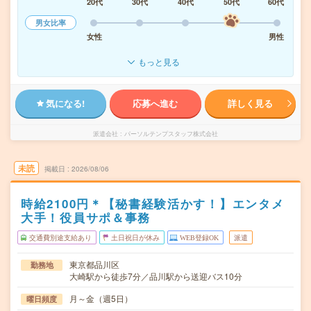
20代
30代
40代
50代
60代
男女比率
女性
男性
もっと見る
気になる!
応募へ進む
詳しく見る
派遣会社
パーソルテンプスタッフ株式会社
未読
掲載日
2026/08/06
時給2100円＊【秘書経験活かす！】エンタメ
大手！役員サポ＆事務
交通費別途支給あり
土日祝日が休み
WEB登録OK
派遣
東京都品川区
勤務地
大崎駅から徒歩7分／品川駅から送迎バス10分
月～金（週5日）
曜日頻度