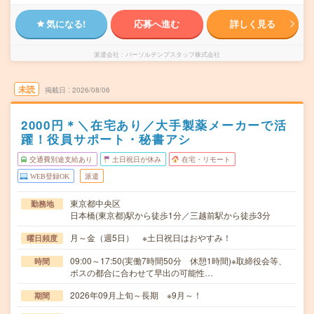
気になる!
応募へ進む
詳しく見る
派遣会社
パーソルテンプスタッフ株式会社
未読
掲載日
2026/08/06
2000円＊＼在宅あり／大手製薬メーカーで活
躍！役員サポート・秘書アシ
交通費別途支給あり
土日祝日が休み
在宅・リモート
WEB登録OK
派遣
東京都中央区
勤務地
日本橋(東京都)駅から徒歩1分／三越前駅から徒歩3分
月～金（週5日） ※土日祝日はおやすみ！
曜日頻度
09:00～17:50(実働7時間50分 休憩1時間)※取締役会等、
時間
ボスの都合に合わせて早出の可能性…
2026年09月上旬～長期 ※9月～！
期間