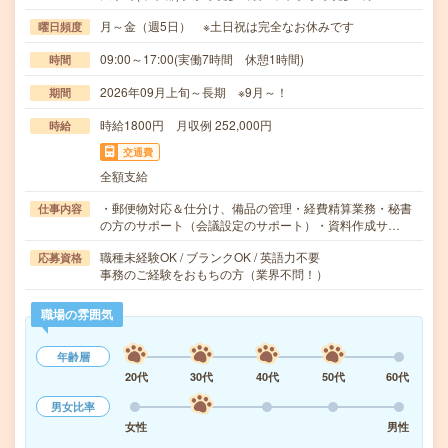
月～金（週5日） ※土日祝は完全なお休みです
曜日頻度
09:00～17:00(実働7時間 休憩1時間)
時間
2026年09月上旬～長期 ※9月～！
期間
時給1800円 月収例 252,000円
時給
交通費
全額支給
・郵便物対応＆仕分け、備品の管理・経費精算業務・秘書
仕事内容
の方のサポート（会議設定のサポート）・資料作成サ…
職種未経験OK / ブランクOK / 英語力不要
応募資格
事務のご経験をおもちの方（業界不問！）
職場の雰囲気
年齢層
20代
30代
40代
50代
60代
男女比率
女性
男性