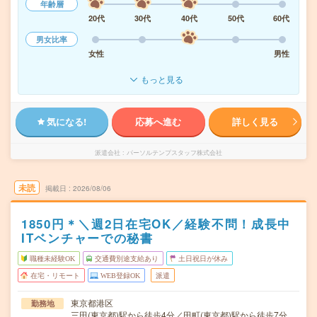
年齢層
20代
30代
40代
50代
60代
男女比率
女性
男性
もっと見る
気になる!
応募へ進む
詳しく見る
派遣会社
パーソルテンプスタッフ株式会社
未読
掲載日
2026/08/06
1850円＊＼週2日在宅OK／経験不問！成長中
ITベンチャーでの秘書
職種未経験OK
交通費別途支給あり
土日祝日が休み
在宅・リモート
WEB登録OK
派遣
東京都港区
勤務地
三田(東京都)駅から徒歩4分／田町(東京都)駅から徒歩7分