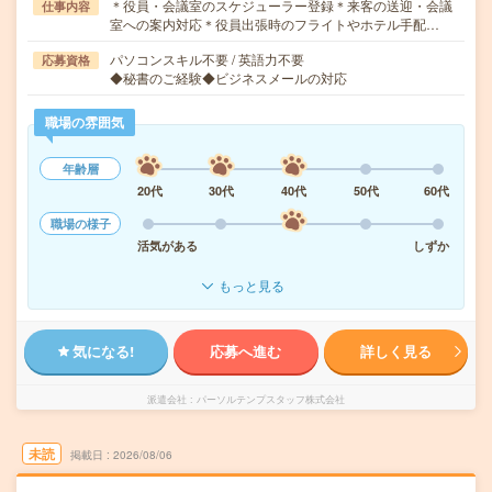
＊役員・会議室のスケジューラー登録＊来客の送迎・会議
仕事内容
室への案内対応＊役員出張時のフライトやホテル手配…
パソコンスキル不要 / 英語力不要
応募資格
◆秘書のご経験◆ビジネスメールの対応
職場の雰囲気
年齢層
20代
30代
40代
50代
60代
職場の様子
活気がある
しずか
もっと見る
気になる!
応募へ進む
詳しく見る
派遣会社
パーソルテンプスタッフ株式会社
未読
掲載日
2026/08/06