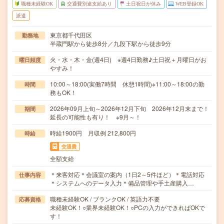
職種未経験OK
交通費別途支給あり
土日祝日が休み
WEB登録OK
派遣
東京都千代田区
勤務地
半蔵門駅から徒歩8分／九段下駅から徒歩9分
火・水・木・金(週4日) ※週4日勤務♪土日祝＋月曜日がお
曜日頻度
やすみ！
10:00～18:00(実働7時間 休憩1時間)※11:00～18:00の勤
時間
務もOK！
2026年09月上旬～2026年12月下旬 2026年12月末まで！
期間
延長の可能性も有り！ ※9月～！
時給1900円 月収例 212,800円
時給
交通費
全額支給
＊来客対応＊会議室の案内（1日2～5件ほど）＊電話対応
仕事内容
＊システムへのデータ入力＊備品管理や手土産購入…
職種未経験OK / ブランクOK / 英語力不要
応募資格
未経験OK！○業界未経験OK！○PCの入力ができればOKで
す！