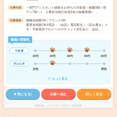
～部門アシスタント経験をお持ちの方歓迎～秘書3割＋部
仕事内容
アシ7割！○ 人事担当執行役員2名の秘書業務○ …
職種未経験OK / ブランクOK
応募資格
業界未経験OK♪英語：（会話）電話取次／（読み書き）メ
モ・手紙英語でのメールやチャット対応あり、会話…
職場の雰囲気
年齢層
20代
30代
40代
50代
60代
男女比率
女性
男性
もっと見る
気になる!
応募へ進む
詳しく見る
派遣会社
パーソルテンプスタッフ株式会社