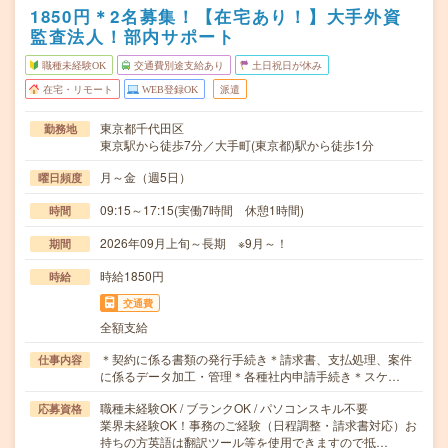
1850円＊2名募集！【在宅あり！】大手外資
監査法人！部内サポート
職種未経験OK
交通費別途支給あり
土日祝日が休み
在宅・リモート
WEB登録OK
派遣
東京都千代田区
勤務地
東京駅から徒歩7分／大手町(東京都)駅から徒歩1分
月～金（週5日）
曜日頻度
09:15～17:15(実働7時間 休憩1時間)
時間
2026年09月上旬～長期 ※9月～！
期間
時給1850円
時給
交通費
全額支給
＊契約に係る書類の発行手続き＊請求書、支払処理、案件
仕事内容
に係るデータ加工・管理＊各種社内申請手続き＊スケ…
職種未経験OK / ブランクOK / パソコンスキル不要
応募資格
業界未経験OK！事務のご経験（日程調整・請求書対応）お
持ちの方英語は翻訳ツール等を使用できますので抵…