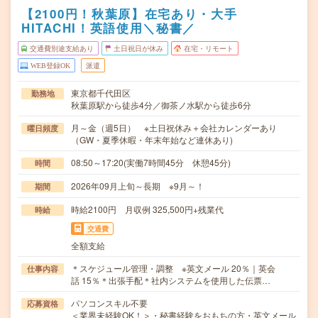
【2100円！秋葉原】在宅あり・大手
HITACHI！英語使用＼秘書／
交通費別途支給あり
土日祝日が休み
在宅・リモート
WEB登録OK
派遣
東京都千代田区
勤務地
秋葉原駅から徒歩4分／御茶ノ水駅から徒歩6分
月～金（週5日） ※土日祝休み＋会社カレンダーあり
曜日頻度
（GW・夏季休暇・年末年始など連休あり)
08:50～17:20(実働7時間45分 休憩45分)
時間
2026年09月上旬～長期 ※9月～！
期間
時給2100円 月収例 325,500円+残業代
時給
交通費
全額支給
＊スケジュール管理・調整 ※英文メール 20％｜英会
仕事内容
話 15％＊出張手配＊社内システムを使用した伝票…
パソコンスキル不要
応募資格
＜業界未経験OK！＞・秘書経験をおもちの方・英文メール