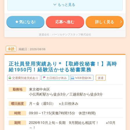
もっと見る
気になる!
応募へ進む
詳しく見る
派遣会社
パーソルテンプスタッフ株式会社
未読
掲載日
2026/08/06
正社員登用実績あり＊【取締役秘書！】高時
給1950円！経験活かせる秘書業務
交通費別途支給あり
土日祝日が休み
WEB登録OK
派遣
東京都中央区
勤務地
小伝馬町駅から徒歩3分／三越前駅から徒歩3分
月～金（週5日） ※土日祝休み
曜日頻度
09:00～17:15(実働7時間15分 休憩1時間)
時間
2026年10月上旬～長期 9月開始も相談可！ ※10月
期間
～！