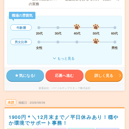
の実務
職場の雰囲気
年齢層
20代
30代
40代
50代
60代
男女比率
女性
男性
もっと見る
気になる!
応募へ進む
詳しく見る
派遣会社
パーソルテンプスタッフ株式会社
未読
掲載日
2026/08/06
1900円＊＼12月末まで／平日休みあり！穏や
か環境でサポート事務！