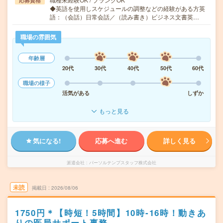
応募資格
◆英語を使用しスケジュールの調整などの経験がある方英
語：（会話）日常会話／（読み書き）ビジネス文書英…
職場の雰囲気
年齢層
20代
30代
40代
50代
60代
職場の様子
活気がある
しずか
もっと見る
気になる!
応募へ進む
詳しく見る
派遣会社
パーソルテンプスタッフ株式会社
未読
掲載日
2026/08/06
1750円＊【時短！5時間】10時‐16時！動きあ
りの医局サポート事務