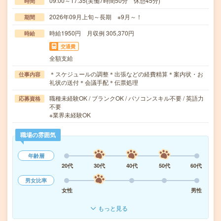
09:00～17:35(実働7時間50分 休憩45分)
時間
2026年09月上旬～長期 ※9月～！
期間
時給1950円 月収例 305,370円
時給
交通費
全額支給
＊スケジュールの調整＊出張などの経費精算＊案内状・お
仕事内容
礼状の送付＊会議手配＊伝票処理
職種未経験OK / ブランクOK / パソコンスキル不要 / 英語力
応募資格
不要
※業界未経験OK
職場の雰囲気
年齢層
20代
30代
40代
50代
60代
男女比率
女性
男性
もっと見る