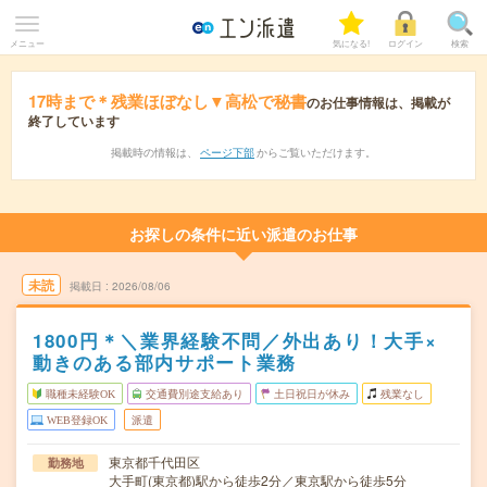
メニュー
気になる!
ログイン
検索
17時まで＊残業ほぼなし▼高松で秘書
のお仕事情報は、掲載が
終了しています
掲載時の情報は、
ページ下部
からご覧いただけます。
お探しの条件に近い派遣のお仕事
未読
掲載日
2026/08/06
1800円＊＼業界経験不問／外出あり！大手×
動きのある部内サポート業務
職種未経験OK
交通費別途支給あり
土日祝日が休み
残業なし
WEB登録OK
派遣
東京都千代田区
勤務地
大手町(東京都)駅から徒歩2分／東京駅から徒歩5分