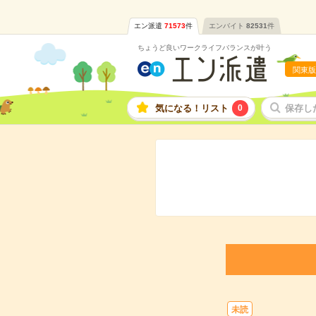
エン派遣
71573
件
エンバイト
82531
件
ちょうど良いワークライフバランスが叶う
関東版
気になる！リスト
0
保存し
未読