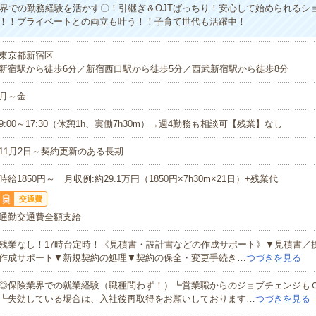
険業界での勤務経験を活かす〇！引継ぎ＆OJTばっちり！安心して始められるシ
が定時！！プライベートとの両立も叶う！！子育て世代も活躍中！
東京都新宿区
新宿駅から徒歩6分／新宿西口駅から徒歩5分／西武新宿駅から徒歩8分
月～金
9:00～17:30（休憩1h、実働7h30m）→週4勤務も相談可【残業】なし
11月2日～契約更新のある長期
時給1850円～ 月収例:約29.1万円（1850円×7h30m×21日）+残業代
交通費
通勤交通費全額支給
残業なし！17時台定時！《見積書・設計書などの作成サポート》▼見積書／
作成サポート▼新規契約の処理▼契約の保全・変更手続き…
つづきを見る
◎保険業界での就業経験（職種問わず！）┗営業職からのジョブチェンジも
┗失効している場合は、入社後再取得をお願いしております…
つづきを見る