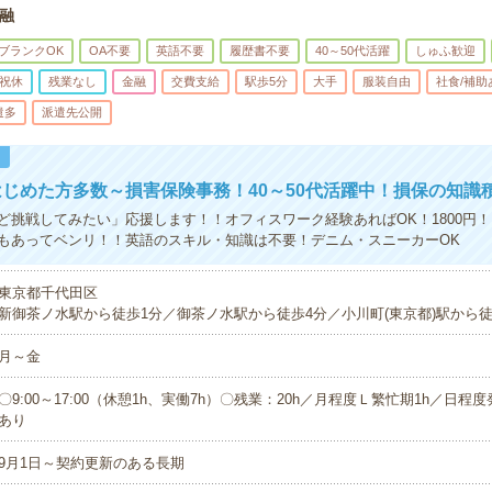
融
ブランクOK
OA不要
英語不要
履歴書不要
40～50代活躍
しゅふ歓迎
祝休
残業なし
金融
交費支給
駅歩5分
大手
服装自由
社食/補助
遣多
派遣先公開
！
じめた方多数～損害保険事務！40～50代活躍中！損保の知識
ど挑戦してみたい」応援します！！オフィスワーク経験あればOK！1800円
もあってベンリ！！英語のスキル・知識は不要！デニム・スニーカーOK
東京都千代田区
新御茶ノ水駅から徒歩1分／御茶ノ水駅から徒歩4分／小川町(東京都)駅から徒
月～金
〇9:00～17:00（休憩1h、実働7h）〇残業：20h／月程度Ｌ繁忙期1h／日
あり
9月1日～契約更新のある長期