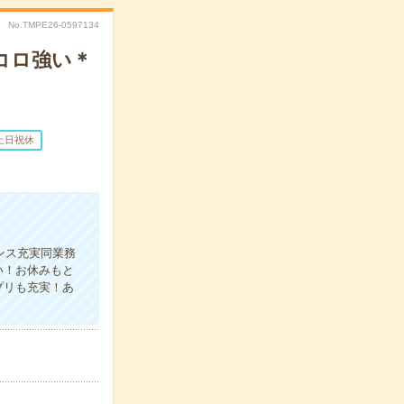
No.TMPE26-0597134
コロ強い＊
土日祝休
ンス充実同業務
い！お休みもと
プリも充実！あ