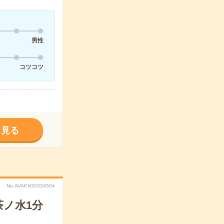
男性
コツコツ
く見る
No.AVAKN30334504
茶ノ水1分