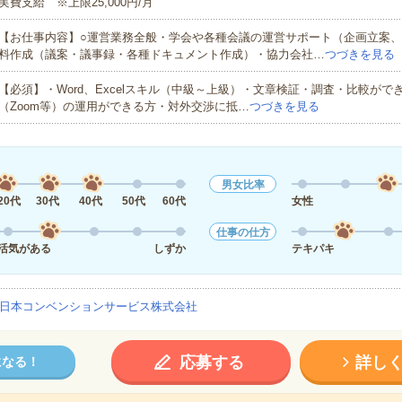
実費支給 ※上限25,000円/月
【お仕事内容】○運営業務全般・学会や各種会議の運営サポート（企画立案
料作成（議案・議事録・各種ドキュメント作成）・協力会社…
つづきを見る
【必須】・Word、Excelスキル（中級～上級）・文章検証・調査・比較がで
（Zoom等）の運用ができる方・対外交渉に抵…
つづきを見る
男女比率
20代
30代
40代
50代
60代
女性
仕事の仕方
活気がある
しずか
テキパキ
日本コンベンションサービス株式会社
応募する
詳し
になる！