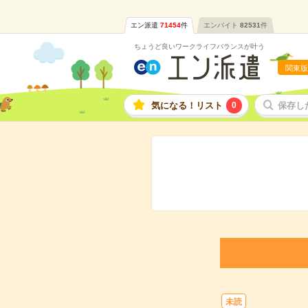
エン派遣
71454
件
エンバイト
82531
件
ちょうど良いワークライフバランスが叶う
関東版
気になる！リスト
0
保存し
未読