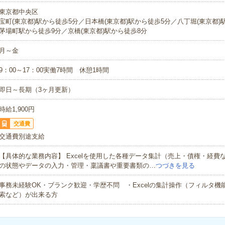
東京都中央区
宝町(東京都)駅から徒歩5分／日本橋(東京都)駅から徒歩5分／八丁堀(東京都)
茅場町駅から徒歩9分／京橋(東京都)駅から徒歩8分
月～金
9：00～17：00実働7時間 休憩1時間
即日～長期（3ヶ月更新）
時給1,900円
交通費
交通費別途支給
【具体的な業務内容】 Excelを使用した各種データ集計（売上・債権・経費
の状態やデータの入力・管理・稟議書や重要書類の…
つづきを見る
事務未経験OK・ブランク歓迎・学歴不問 ・Excelの集計操作（フィルタ機
索など）が出来る方