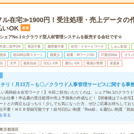
フル在宅≫1900円！受注処理・売上データの
払いOK
派遣
シェアNo.1☆クラウド型人材管理システムを販売する会社です☆
卒第二新卒OK
英語不要
履歴書不要
在宅・リモートワーク
しゅふ歓迎
祝休
朝10時以降スタート
残業少
副業・WワークOK
IT通信Web
マスコ
5分
大手
服装自由
日払いOK
週払いOK
職場が禁煙
派遣多
！
チリ！月33万～も〇／クラウド人事管理サービスに関する事
しい高時給＆在宅ワーク！】今回ご担当いただくのは、シェアNo.1のクラウ
のお仕事！申込書の受注処理や売上予測表の作成など！【研修後はフル在宅
ートとの両立もばっちり！少しでも気になった方、ぜひご応募お待ちしてお
社不要！ＷＥＢ登録可能です！給与日払い制度「Res給」＆週払い制度「前
を見る
東京都港区