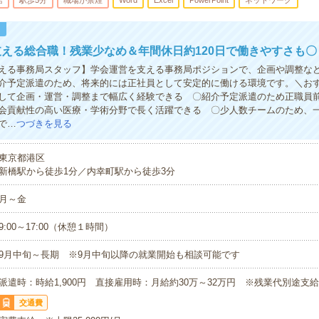
給
駅歩5分
職場が禁煙
Word
Excel
PowerPoint
ネットワーク
！
える総合職！残業少なめ＆年間休日約120日で働きやすさも〇
える事務局スタッフ】学会運営を支える事務局ポジションで、企画や調整な
介予定派遣のため、将来的には正社員として安定的に働ける環境です。＼お
して企画・運営・調整まで幅広く経験できる 〇紹介予定派遣のため正職員
会貢献性の高い医療・学術分野で長く活躍できる 〇少人数チームのため、
で…
つづきを見る
東京都港区
新橋駅から徒歩1分／内幸町駅から徒歩3分
月～金
9:00～17:00（休憩１時間）
9月中旬～長期 ※9月中旬以降の就業開始も相談可能です
派遣時：時給1,900円 直接雇用時：月給約30万～32万円 ※残業代別途支給
交通費