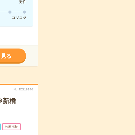
男性
コツコツ
く見る
No.JCS19146
＠新橋
医療福祉