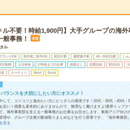
ル不要！時給1,900円】大手グループの海
一般事務！
派遣
タル
ブランクOK
既卒第二新卒OK
英語不要
履歴書不要
40～50代活躍
しゅ
5日勤務
土日祝休
17時前までの仕事
残業なし
交費支給
駅歩5分
大
遣多
ルーティン
Word
Excel
！
フバランスを大切にしたい方にオススメ！
中して、コツコツと進めたい方にピッタリの環境です！20代・30代・40代・
も近い！残業も基本的にありませんので、無理なく働けますよ!業界トップク
て、海外事業部を支える一般事務のお仕事をお任せします。東南アジア向け
管理や、グループ企業の数値取りまとめなどを行う部署です。「海外事業部
を見る