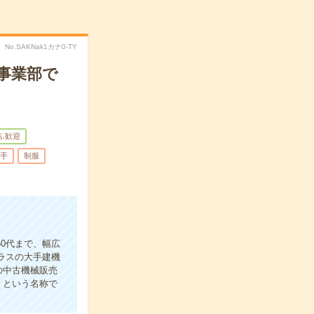
No.SAKNak1カナ0-TY
外事業部で
ふ歓迎
手
制服
50代まで、幅広
ラスの大手建機
の中古機械販売
」という名称で