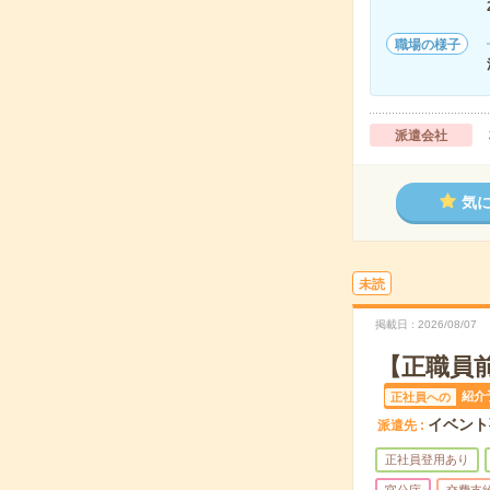
職場の様子
派遣会社
気
未読
掲載日
2026/08/07
【正職員前
紹介
正社員への
イベント
派遣先
正社員登用あり