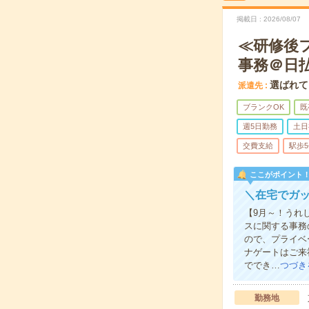
掲載日
2026/08/07
≪研修後
事務＠日
選ばれて
派遣先
ブランクOK
既
週5日勤務
土日
交費支給
駅歩
ここがポイント
＼在宅でガッ
【9月～！うれ
スに関する事務
ので、プライベ
ナゲートはご来
ででき…
つづき
勤務地