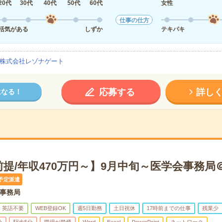
20代
30代
40代
50代
60代
女性
仕事の仕方
活気がある
しずか
テキパキ
株式会社レゾナゲート
応募する
詳し
になる！
提/年収470万円～】9月中旬～医学会事務局
予定派遣
事務局
英語不要
WEB登録OK
週5日勤務
土日祝休
17時前までの仕事
残業少