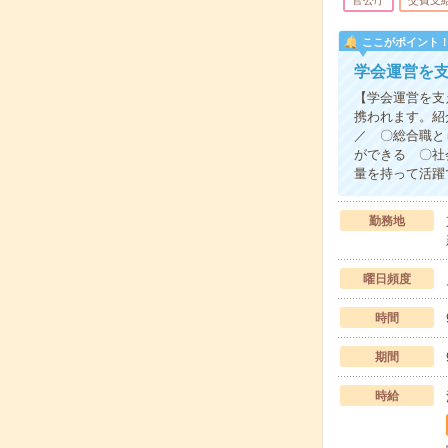
官公庁
交費支
ここがポイント
学会運営を支
【学会運営を支
携われます。紹
／ 〇総合職と
ができる 〇社
量を持って活躍
勤務地
曜日頻度
時間
期間
時給