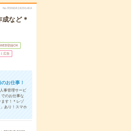
No.RSNGK19291riKA
作成など＊
WEB登録OK
ミ広告
務のお仕事！
ド人事管理サービ
】でのお仕事な
ります！＊レゾ
給」あり！スマホ