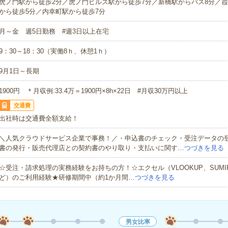
虎ノ門駅から徒歩2分／虎ノ門ヒルズ駅から徒歩7分／新橋駅からバス8分／霞
から徒歩5分／内幸町駅から徒歩7分
月～金 週5日勤務 #週3日以上在宅
9：30～18：30（実働8ｈ、休憩1ｈ）
9月1日～長期
1900円 ＊月収例:33.4万＝1900円×8h×22日 #月収30万円以上
交通費
出社時は交通費全額支給！
＼人気クラウドサービス企業で事務！／・申込書のチェック・受注データの
書の発行・販売代理店との契約書のやり取り・支払いに関す…
つづきを見る
☆受注・請求処理の実務経験をお持ちの方！☆エクセル（VLOOKUP、SUMIF、
ど）のご利用経験★研修期間中（約1か月間…
つづきを見る
男女比率