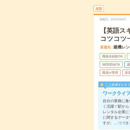
未読
掲載日
2026/08/07
【英語スキ
コツコツ
建機レン
派遣先
職種未経験OK
WEB登録OK
週
職場が禁煙
派
ここがポイント
ワークライ
自分の業務に集
く活躍！駅から
レンタル企業に
に関するデータ
すが、…
つづき