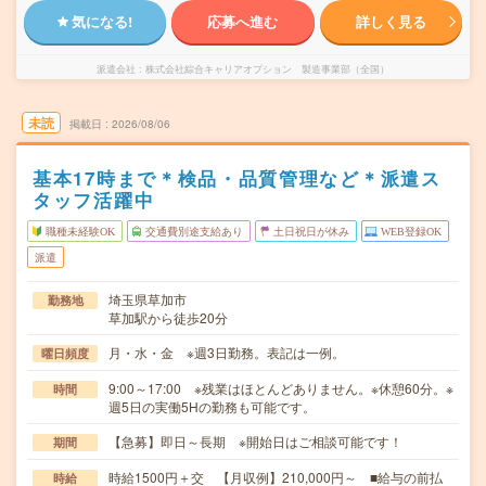
気になる!
応募へ進む
詳しく見る
派遣会社
株式会社綜合キャリアオプション 製造事業部（全国）
未読
掲載日
2026/08/06
基本17時まで＊検品・品質管理など＊派遣ス
タッフ活躍中
職種未経験OK
交通費別途支給あり
土日祝日が休み
WEB登録OK
派遣
埼玉県草加市
勤務地
草加駅から徒歩20分
月・水・金 ※週3日勤務。表記は一例。
曜日頻度
9:00～17:00 ※残業はほとんどありません。※休憩60分。※
時間
週5日の実働5Hの勤務も可能です。
【急募】即日～長期 ※開始日はご相談可能です！
期間
時給1500円＋交 【月収例】210,000円～ ■給与の前払
時給