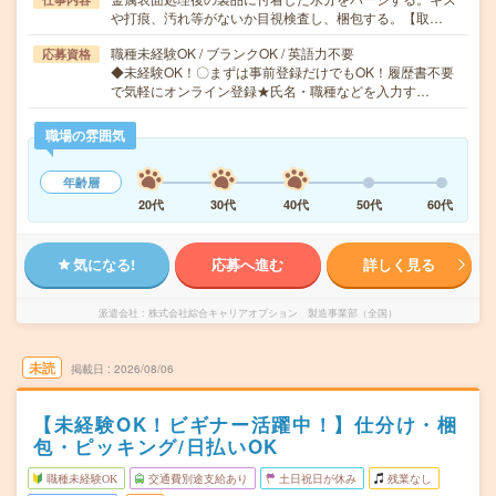
や打痕、汚れ等がないか目視検査し、梱包する。【取…
職種未経験OK / ブランクOK / 英語力不要
応募資格
◆未経験OK！〇まずは事前登録だけでもOK！履歴書不要
で気軽にオンライン登録★氏名・職種などを入力す…
職場の雰囲気
年齢層
20代
30代
40代
50代
60代
気になる!
応募へ進む
詳しく見る
派遣会社
株式会社綜合キャリアオプション 製造事業部（全国）
未読
掲載日
2026/08/06
【未経験OK！ビギナー活躍中！】仕分け・梱
包・ピッキング/日払いOK
職種未経験OK
交通費別途支給あり
土日祝日が休み
残業なし