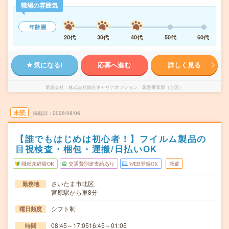
職場の雰囲気
年齢層
20代
30代
40代
50代
60代
気になる!
応募へ進む
詳しく見る
派遣会社
株式会社綜合キャリアオプション 製造事業部（全国）
未読
掲載日
2026/08/06
【誰でもはじめは初心者！】フイルム製品の
目視検査・梱包・運搬/日払いOK
職種未経験OK
交通費別途支給あり
WEB登録OK
派遣
さいたま市北区
勤務地
宮原駅から車8分
シフト制
曜日頻度
08:45～17:0516:45～01:05
時間