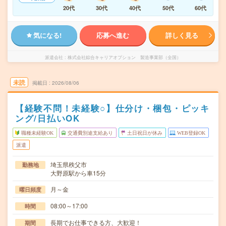
20代
30代
40代
50代
60代
気になる!
応募へ進む
詳しく見る
派遣会社
株式会社綜合キャリアオプション 製造事業部（全国）
未読
掲載日
2026/08/06
【経験不問！未経験○】仕分け・梱包・ピッキ
ング/日払いOK
職種未経験OK
交通費別途支給あり
土日祝日が休み
WEB登録OK
派遣
埼玉県秩父市
勤務地
大野原駅から車15分
月～金
曜日頻度
08:00～17:00
時間
長期でお仕事できる方、大歓迎！
期間