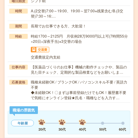
シフト制
曜日頻度
A.(2交替)7:00～19:00、19:00～翌7:00※残業含む/B.(3交
時間
替)7:30～16:…
長期でお仕事できる方、大歓迎！
期間
時給1700～2125円 月収例28万9000円以上可(7時間55分
時給
×20日+深夜手当)※3交替の場合
交通費
交通費規定内支給
【医薬品づくりのお仕事】機械の動作チェックや、製品の
仕事内容
見た目チェック、定期的な製品検査などをお願いしま…
職種未経験OK / ブランクOK / パソコンスキル不要 / 英語力
応募資格
不要
◆未経験OK！〇まずは事前登録だけでもOK！履歴書不要
で気軽にオンライン登録★氏名・職種などを入力す…
職場の雰囲気
年齢層
20代
30代
40代
50代
60代