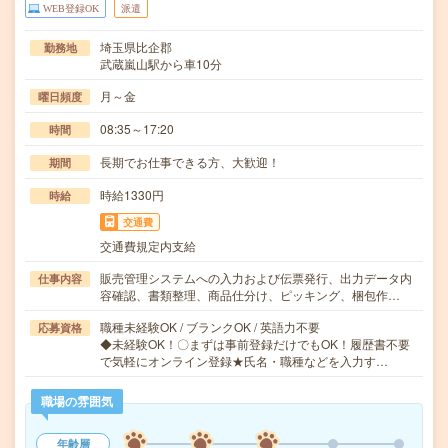
WEB登録OK
派遣
埼玉県比企郡
勤務地
武蔵嵐山駅から車10分
月～金
曜日頻度
08:35～17:20
時間
長期でお仕事できる方、大歓迎！
期間
時給1330円
時給
交通費
交通費規定内支給
販売管理システムへの入力および伝票発行、出力データ内
仕事内容
容確認、書類整理、商品仕分け、ピッキング、梱包作…
職種未経験OK / ブランクOK / 英語力不要
応募資格
◆未経験OK！〇まずは事前登録だけでもOK！履歴書不要
で気軽にオンライン登録★氏名・職種などを入力す…
職場の雰囲気
年齢層