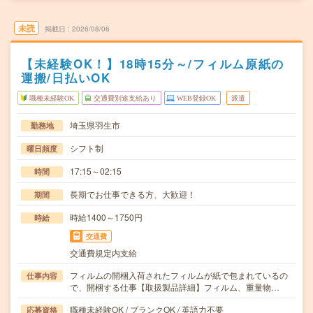
未読
掲載日
2026/08/06
【未経験OK！】18時15分～/フィルム原紙の
運搬/日払いOK
職種未経験OK
交通費別途支給あり
WEB登録OK
派遣
埼玉県羽生市
勤務地
シフト制
曜日頻度
17:15～02:15
時間
長期でお仕事できる方、大歓迎！
期間
時給1400～1750円
時給
交通費
交通費規定内支給
フィルムの開梱入荷されたフィルムが紙で包まれているの
仕事内容
で、開梱する仕事【取扱製品詳細】フィルム、重量物…
職種未経験OK / ブランクOK / 英語力不要
応募資格