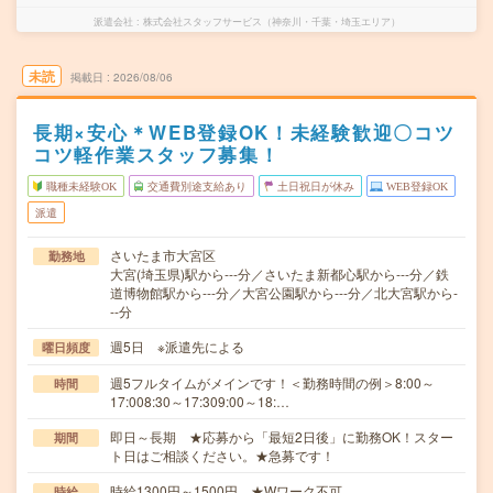
派遣会社
株式会社スタッフサービス（神奈川・千葉・埼玉エリア）
未読
掲載日
2026/08/06
長期×安心＊WEB登録OK！未経験歓迎〇コツ
コツ軽作業スタッフ募集！
職種未経験OK
交通費別途支給あり
土日祝日が休み
WEB登録OK
派遣
さいたま市大宮区
勤務地
大宮(埼玉県)駅から---分／さいたま新都心駅から---分／鉄
道博物館駅から---分／大宮公園駅から---分／北大宮駅から-
--分
週5日 ※派遣先による
曜日頻度
週5フルタイムがメインです！＜勤務時間の例＞8:00～
時間
17:008:30～17:309:00～18:…
即日～長期 ★応募から「最短2日後」に勤務OK！スター
期間
ト日はご相談ください。★急募です！
時給1300円～1500円 ★Wワーク不可
時給