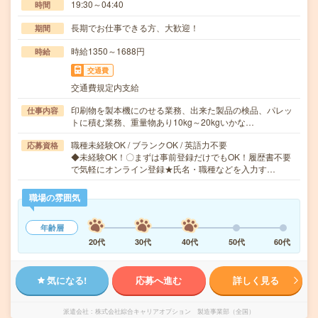
19:30～04:40
時間
長期でお仕事できる方、大歓迎！
期間
時給1350～1688円
時給
交通費
交通費規定内支給
印刷物を製本機にのせる業務、出来た製品の検品、パレッ
仕事内容
トに積む業務、重量物あり10kg～20kgいかな…
職種未経験OK / ブランクOK / 英語力不要
応募資格
◆未経験OK！〇まずは事前登録だけでもOK！履歴書不要
で気軽にオンライン登録★氏名・職種などを入力す…
職場の雰囲気
年齢層
20代
30代
40代
50代
60代
気になる!
応募へ進む
詳しく見る
派遣会社
株式会社綜合キャリアオプション 製造事業部（全国）