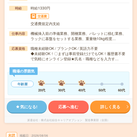
時給1330円
時給
交通費
交通費規定内支給
機械挿入前の準備業務、開梱業務、パレットに積む業務、
仕事内容
ラックに基盤をセットする業務、重量物10kg程度…
職種未経験OK / ブランクOK / 英語力不要
応募資格
◆未経験OK！〇まずは事前登録だけでもOK！履歴書不要
で気軽にオンライン登録★氏名・職種などを入力す…
職場の雰囲気
年齢層
20代
30代
40代
50代
60代
気になる!
応募へ進む
詳しく見る
派遣会社
株式会社綜合キャリアオプション 製造事業部（全国）
未読
掲載日
2026/08/06