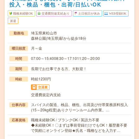
投入・検品・梱包・出荷/日払いOK
職種未経験OK
交通費別途支給あり
土日祝日が休み
WEB登録OK
派遣
埼玉県東松山市
勤務地
森林公園(埼玉県)駅から徒歩18分
月～金
曜日頻度
07:00～15:4008:30～17:1011:20～20:00
時間
長期でお仕事できる方、大歓迎！
期間
時給1230円
時給
交通費
交通費規定内支給
スパイスの製造、検品、梱包、出荷及び付帯業務原料投入
仕事内容
(15～20kg程度)ありクリーンルーム内作業。…
職種未経験OK / ブランクOK / 英語力不要
応募資格
◆未経験OK！〇まずは事前登録だけでもOK！履歴書不要
で気軽にオンライン登録★氏名・職種などを入力す…