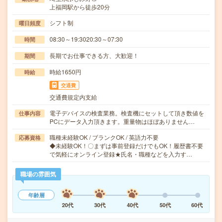
上福岡駅から徒歩20分
シフト制
曜日頻度
08:30～19:3020:30～07:30
時間
長期でお仕事できる方、大歓迎！
期間
時給1650円
時給
交通費
交通費規定内支給
電子デバイスの検査業務。検査機にセットして頂き数値を
仕事内容
PCにデータ入力頂きます。重量物はほぼありません…
職種未経験OK / ブランクOK / 英語力不要
応募資格
◆未経験OK！〇まずは事前登録だけでもOK！履歴書不要
で気軽にオンライン登録★氏名・職種などを入力す…
職場の雰囲気
年齢層
20代
30代
40代
50代
60代