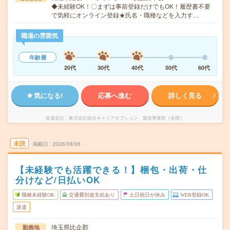
◆未経験OK！〇まずは事前登録だけでもOK！履歴書不要
で気軽にオンライン登録★氏名・職種などを入力す…
職場の雰囲気
年齢層
20代
30代
40代
50代
60代
気になる!
応募へ進む
詳しく見る
派遣会社
株式会社綜合キャリアオプション 製造事業部（全国）
未読
掲載日
2026/08/06
【未経験でも活躍できる！】梱包・出荷・仕
分けなど/日払いOK
職種未経験OK
交通費別途支給あり
土日祝日が休み
WEB登録OK
派遣
埼玉県比企郡
勤務地