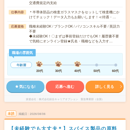
交通費規定内支給
＊半導体部品の検査ガラスマスクをセットして検査機にか
仕事内容
けてチェック！データ入力もお願いします！≪待遇・…
職種未経験OK / ブランクOK / パソコンスキル不要 / 英語力
応募資格
不要
◆未経験OK！〇まずは事前登録だけでもOK！履歴書不要
で気軽にオンライン登録★氏名・職種などを入力す…
職場の雰囲気
年齢層
20代
30代
40代
50代
60代
気になる!
応募へ進む
詳しく見る
派遣会社
株式会社綜合キャリアオプション 製造事業部（全国）
未読
掲載日
2026/08/06
【未経験でも大丈夫＊】スパイス製品の原料