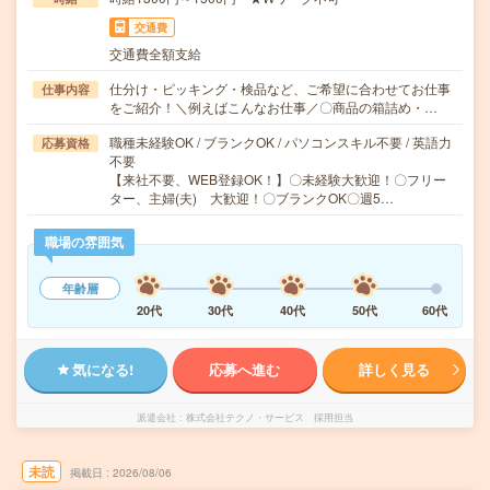
交通費
交通費全額支給
仕分け・ピッキング・検品など、ご希望に合わせてお仕事
仕事内容
をご紹介！＼例えばこんなお仕事／〇商品の箱詰め・…
職種未経験OK / ブランクOK / パソコンスキル不要 / 英語力
応募資格
不要
【来社不要、WEB登録OK！】〇未経験大歓迎！〇フリー
ター、主婦(夫) 大歓迎！〇ブランクOK〇週5…
職場の雰囲気
年齢層
20代
30代
40代
50代
60代
気になる!
応募へ進む
詳しく見る
派遣会社
株式会社テクノ・サービス 採用担当
未読
掲載日
2026/08/06