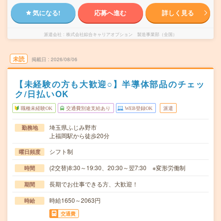
気になる!
応募へ進む
詳しく見る
派遣会社
株式会社綜合キャリアオプション 製造事業部（全国）
未読
掲載日
2026/08/06
【未経験の方も大歓迎○】半導体部品のチェッ
ク/日払いOK
職種未経験OK
交通費別途支給あり
WEB登録OK
派遣
埼玉県ふじみ野市
勤務地
上福岡駅から徒歩20分
シフト制
曜日頻度
(2交替)8:30～19:30、20:30～翌7:30 ※変形労働制
時間
長期でお仕事できる方、大歓迎！
期間
時給1650～2063円
時給
交通費