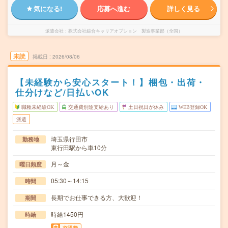
気になる!
応募へ進む
詳しく見る
派遣会社
株式会社綜合キャリアオプション 製造事業部（全国）
未読
掲載日
2026/08/06
【未経験から安心スタート！】梱包・出荷・
仕分けなど/日払いOK
職種未経験OK
交通費別途支給あり
土日祝日が休み
WEB登録OK
派遣
埼玉県行田市
勤務地
東行田駅から車10分
月～金
曜日頻度
05:30～14:15
時間
長期でお仕事できる方、大歓迎！
期間
時給1450円
時給