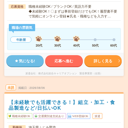
職種未経験OK / ブランクOK / 英語力不要
応募資格
◆未経験OK！〇まずは事前登録だけでもOK！履歴書不要
で気軽にオンライン登録★氏名・職種などを入力す…
職場の雰囲気
年齢層
20代
30代
40代
50代
60代
気になる!
応募へ進む
詳しく見る
派遣会社
株式会社綜合キャリアオプション 製造事業部（全国）
未読
掲載日
2026/08/06
【未経験でも活躍できる！】組立・加工・食
品製造など/日払いOK
職種未経験OK
交通費別途支給あり
WEB登録OK
派遣
埼玉県ふじみ野市
勤務地