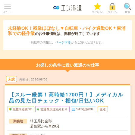
メニュー
気になる!
ログイン
検索
未経験OK！残業ほぼなし▼自転車・バイク通勤OK＊東浦
和での軽作業
のお仕事情報は、掲載が終了しています
掲載時の情報は、
ページ下部
からご覧いただけます。
お探しの条件に近い派遣のお仕事
未読
掲載日
2026/08/06
【スルー厳禁！高時給1700円！】メディカル
品の見た目チェック・梱包/日払いOK
職種未経験OK
交通費別途支給あり
WEB登録OK
派遣
埼玉県比企郡
勤務地
若葉駅から車20分