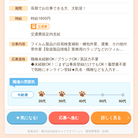
長期でお仕事できる方、大歓迎！
期間
時給1600円
時給
交通費
交通費規定内支給
フイルム製品の目視検査補助・梱包作業、運搬、その他付
仕事内容
帯作業【取扱製品情報】業務用のラップなどのフィル…
職種未経験OK / ブランクOK / 英語力不要
応募資格
◆未経験OK！〇まずは事前登録だけでもOK！履歴書不要
で気軽にオンライン登録★氏名・職種などを入力す…
職場の雰囲気
年齢層
20代
30代
40代
50代
60代
気になる!
応募へ進む
詳しく見る
派遣会社
株式会社綜合キャリアオプション 製造事業部（全国）