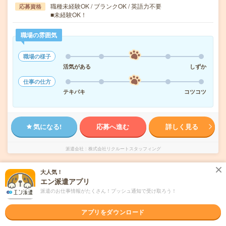
職種未経験OK / ブランクOK / 英語力不要
応募資格
■未経験OK！
職場の雰囲気
職場の様子
活気がある
しずか
仕事の仕方
テキパキ
コツコツ
気になる!
応募へ進む
詳しく見る
派遣会社
株式会社リクルートスタッフィング
大人気！
未読
掲載日
2026/08/06
エン派遣アプリ
派遣のお仕事情報がたくさん！プッシュ通知で受け取ろう！
《週1～OK》ペンやノートなどの文房具を扱
うモクモク軽作業！
アプリをダウンロード
職種未経験OK
交通費別途支給あり
土日祝日が休み
WEB登録OK