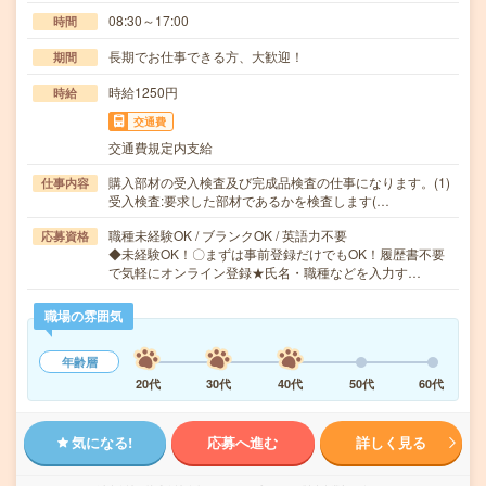
08:30～17:00
時間
長期でお仕事できる方、大歓迎！
期間
時給1250円
時給
交通費
交通費規定内支給
購入部材の受入検査及び完成品検査の仕事になります。(1)
仕事内容
受入検査:要求した部材であるかを検査します(…
職種未経験OK / ブランクOK / 英語力不要
応募資格
◆未経験OK！〇まずは事前登録だけでもOK！履歴書不要
で気軽にオンライン登録★氏名・職種などを入力す…
職場の雰囲気
年齢層
20代
30代
40代
50代
60代
気になる!
応募へ進む
詳しく見る