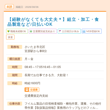
未読
掲載日
2026/08/06
【経験がなくても大丈夫＊】組立・加工・食
品製造など/日払いOK
職種未経験OK
交通費別途支給あり
土日祝日が休み
WEB登録OK
派遣
さいたま市北区
勤務地
宮原駅から車8分
月～金
曜日頻度
08:45～17:0516:45～01:05
時間
長期でお仕事できる方、大歓迎！
期間
時給1600円
時給
交通費
交通費規定内支給
フイルム製品の目視検査補助・梱包作業、運搬、その他付
仕事内容
帯作業【取扱製品情報】業務用のラップなどのフィル…