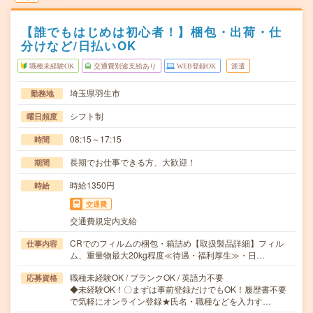
【誰でもはじめは初心者！】梱包・出荷・仕
分けなど/日払いOK
職種未経験OK
交通費別途支給あり
WEB登録OK
派遣
埼玉県羽生市
勤務地
シフト制
曜日頻度
08:15～17:15
時間
長期でお仕事できる方、大歓迎！
期間
時給1350円
時給
交通費
交通費規定内支給
CRでのフィルムの梱包・箱詰め【取扱製品詳細】フィル
仕事内容
ム、重量物最大20kg程度≪待遇・福利厚生≫・日…
職種未経験OK / ブランクOK / 英語力不要
応募資格
◆未経験OK！〇まずは事前登録だけでもOK！履歴書不要
で気軽にオンライン登録★氏名・職種などを入力す…