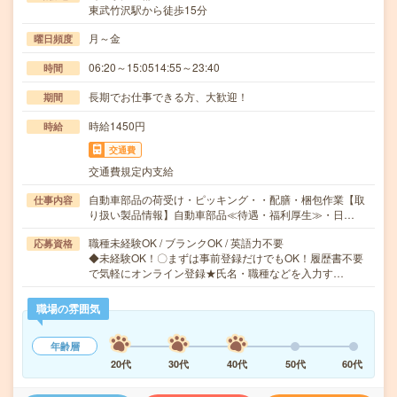
東武竹沢駅から徒歩15分
月～金
曜日頻度
06:20～15:0514:55～23:40
時間
長期でお仕事できる方、大歓迎！
期間
時給1450円
時給
交通費
交通費規定内支給
自動車部品の荷受け・ピッキング・・配膳・梱包作業【取
仕事内容
り扱い製品情報】自動車部品≪待遇・福利厚生≫・日…
職種未経験OK / ブランクOK / 英語力不要
応募資格
◆未経験OK！〇まずは事前登録だけでもOK！履歴書不要
で気軽にオンライン登録★氏名・職種などを入力す…
職場の雰囲気
年齢層
20代
30代
40代
50代
60代