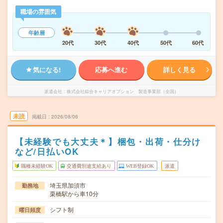
職場の雰囲気
年齢層
20代
30代
40代
50代
60代
気になる!
応募へ進む
詳しく見る
派遣会社
株式会社綜合キャリアオプション 製造事業部（全国）
未読
掲載日
2026/08/06
【未経験でも大丈夫＊】梱包・出荷・仕分け
など/日払いOK
職種未経験OK
交通費別途支給あり
WEB登録OK
派遣
埼玉県加須市
勤務地
栗橋駅から車10分
シフト制
曜日頻度