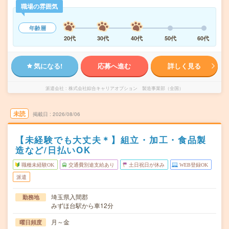
職場の雰囲気
年齢層
20代
30代
40代
50代
60代
気になる!
応募へ進む
詳しく見る
派遣会社
株式会社綜合キャリアオプション 製造事業部（全国）
未読
掲載日
2026/08/06
【未経験でも大丈夫＊】組立・加工・食品製
造など/日払いOK
職種未経験OK
交通費別途支給あり
土日祝日が休み
WEB登録OK
派遣
埼玉県入間郡
勤務地
みずほ台駅から車12分
月～金
曜日頻度