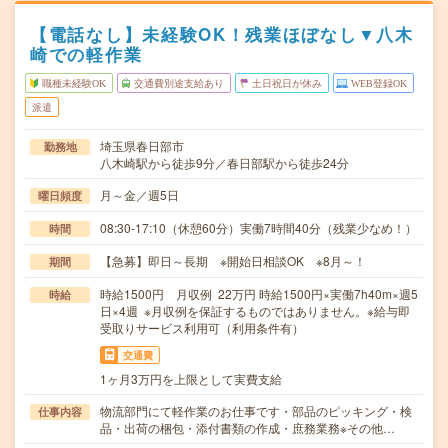
【電話なし】未経験OK！残業ほぼなし▼八木
崎での軽作業
職種未経験OK
交通費別途支給あり
土日祝日が休み
WEB登録OK
派遣
埼玉県春日部市
勤務地
八木崎駅から徒歩9分／春日部駅から徒歩24分
月～金／週5日
曜日頻度
08:30-17:10（休憩60分）実働7時間40分（残業少なめ！）
時間
【急募】即日～長期 ※開始日相談OK ※8月～！
期間
時給1500円 月収例 22万円 時給1500円×実働7h40m×週5
時給
日×4週 ※月収例を保証するものではありません。※給与即
受取りサービス利用可（利用条件有）
交通費
1ヶ月3万円を上限として実費支給
物流部門にて軽作業のお仕事です・部品のピッキング・検
仕事内容
品・出荷の梱包・添付書類の作成・庶務業務※その他…