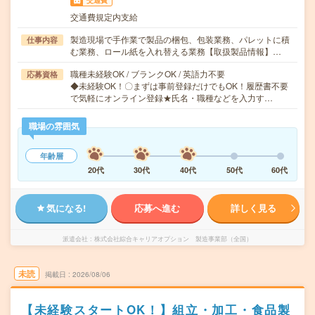
交通費
交通費規定内支給
製造現場で手作業で製品の梱包、包装業務、パレットに積
仕事内容
む業務、ロール紙を入れ替える業務【取扱製品情報】…
職種未経験OK / ブランクOK / 英語力不要
応募資格
◆未経験OK！〇まずは事前登録だけでもOK！履歴書不要
で気軽にオンライン登録★氏名・職種などを入力す…
職場の雰囲気
年齢層
20代
30代
40代
50代
60代
気になる!
応募へ進む
詳しく見る
派遣会社
株式会社綜合キャリアオプション 製造事業部（全国）
未読
掲載日
2026/08/06
【未経験スタートOK！】組立・加工・食品製