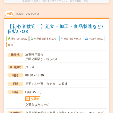
派遣会社
株式会社綜合キャリアオプション 製造事業部（全国）
未読
掲載日
2026/08/06
【初心者歓迎！】組立・加工・食品製造など/
日払いOK
職種未経験OK
交通費別途支給あり
土日祝日が休み
WEB登録OK
派遣
埼玉県戸田市
勤務地
戸田公園駅から徒歩8分
月～金
曜日頻度
08:30～17:30
時間
長期でお仕事できる方、大歓迎！
期間
時給1270円
時給
交通費
交通費規定内支給
金属表面処理後の製品に付着した水分をパージする。キズ
仕事内容