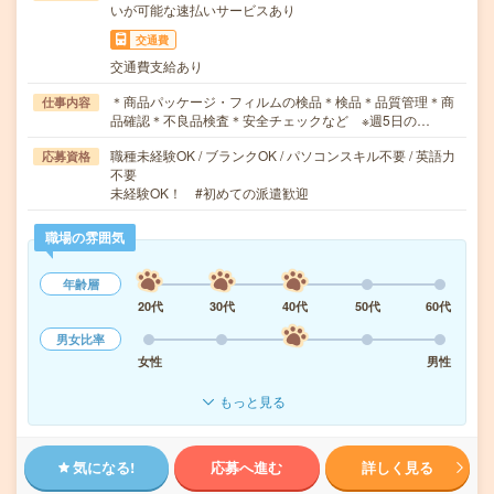
いが可能な速払いサービスあり
交通費
交通費支給あり
＊商品パッケージ・フィルムの検品＊検品＊品質管理＊商
仕事内容
品確認＊不良品検査＊安全チェックなど ※週5日の…
職種未経験OK / ブランクOK / パソコンスキル不要 / 英語力
応募資格
不要
未経験OK！ #初めての派遣歓迎
職場の雰囲気
年齢層
20代
30代
40代
50代
60代
男女比率
女性
男性
もっと見る
気になる!
応募へ進む
詳しく見る