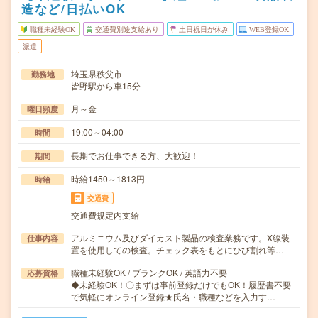
造など/日払いOK
職種未経験OK
交通費別途支給あり
土日祝日が休み
WEB登録OK
派遣
埼玉県秩父市
勤務地
皆野駅から車15分
月～金
曜日頻度
19:00～04:00
時間
長期でお仕事できる方、大歓迎！
期間
時給1450～1813円
時給
交通費
交通費規定内支給
アルミニウム及びダイカスト製品の検査業務です。X線装
仕事内容
置を使用しての検査。チェック表をもとにひび割れ等…
職種未経験OK / ブランクOK / 英語力不要
応募資格
◆未経験OK！〇まずは事前登録だけでもOK！履歴書不要
で気軽にオンライン登録★氏名・職種などを入力す…