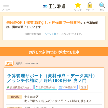
メニュー
気になる!
ログイン
検索
未経験OK！残業ほぼなし▼神保町で一般事務
のお仕事情報
は、掲載が終了しています
掲載時の情報は、
ページ下部
からご覧いただけます。
お探しの条件に近い派遣のお仕事
未読
掲載日
2026/08/09
予算管理サポート（資料作成・データ集計）
／ランチ代補助／時給1900円＠ 虎ノ門
交通費別途支給あり
土日祝日が休み
WEB登録OK
派遣
東京都港区
勤務地
虎ノ門駅から徒歩4分／虎ノ門ヒルズ駅から徒歩4分