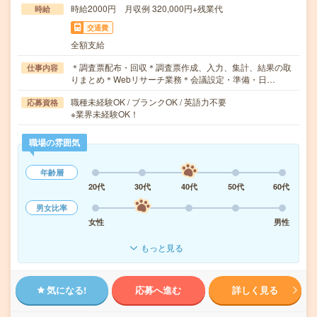
時給2000円 月収例 320,000円+残業代
時給
交通費
全額支給
＊調査票配布・回収＊調査票作成、入力、集計、結果の取
仕事内容
りまとめ＊Webリサーチ業務＊会議設定・準備・日…
職種未経験OK / ブランクOK / 英語力不要
応募資格
※業界未経験OK！
職場の雰囲気
年齢層
20代
30代
40代
50代
60代
男女比率
女性
男性
もっと見る
気になる!
応募へ進む
詳しく見る