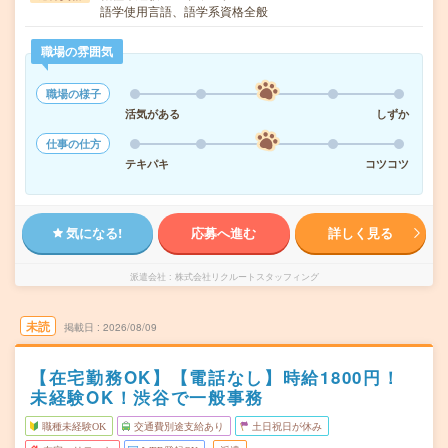
語学使用言語、語学系資格全般
職場の雰囲気
職場の様子
活気がある
しずか
仕事の仕方
テキパキ
コツコツ
気になる!
応募へ進む
詳しく見る
派遣会社
株式会社リクルートスタッフィング
未読
掲載日
2026/08/09
【在宅勤務OK】【電話なし】時給1800円！
未経験OK！渋谷で一般事務
職種未経験OK
交通費別途支給あり
土日祝日が休み