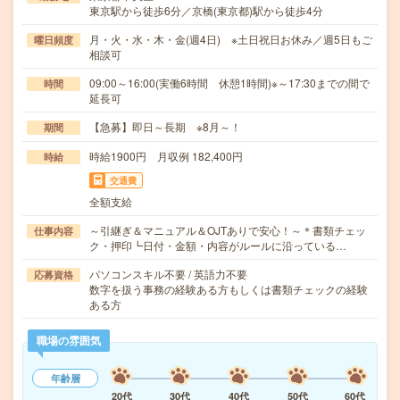
東京駅から徒歩6分／京橋(東京都)駅から徒歩4分
月・火・水・木・金(週4日) ※土日祝日お休み／週5日もご
曜日頻度
相談可
09:00～16:00(実働6時間 休憩1時間)※～17:30までの間で
時間
延長可
【急募】即日～長期 ※8月～！
期間
時給1900円 月収例 182,400円
時給
交通費
全額支給
～引継ぎ＆マニュアル＆OJTありで安心！～＊書類チェッ
仕事内容
ク・押印┗日付・金額・内容がルールに沿っている…
パソコンスキル不要 / 英語力不要
応募資格
数字を扱う事務の経験ある方もしくは書類チェックの経験
ある方
職場の雰囲気
年齢層
20代
30代
40代
50代
60代