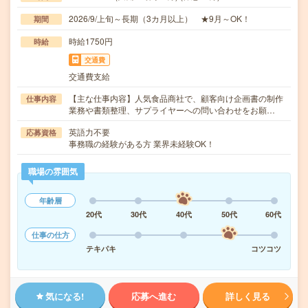
2026/9/上旬～長期（3カ月以上） ★9月～OK！
期間
時給1750円
時給
交通費
交通費支給
【主な仕事内容】人気食品商社で、顧客向け企画書の制作
仕事内容
業務や書類整理、サプライヤーへの問い合わせをお願…
英語力不要
応募資格
事務職の経験がある方 業界未経験OK！
職場の雰囲気
年齢層
20代
30代
40代
50代
60代
仕事の仕方
テキパキ
コツコツ
気になる!
応募へ進む
詳しく見る