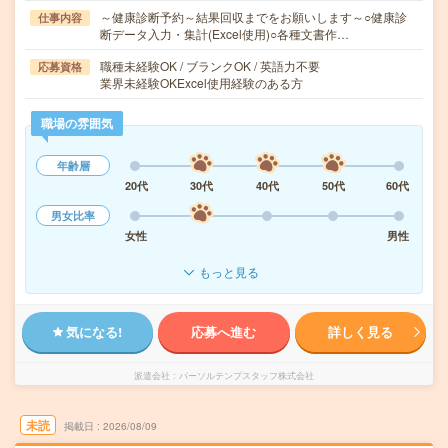
～健康診断予約～結果回収までをお願いします～○健康診
仕事内容
断データ入力・集計(Excel使用)○各種文書作…
職種未経験OK / ブランクOK / 英語力不要
応募資格
業界未経験OKExcel使用経験のある方
職場の雰囲気
年齢層
20代
30代
40代
50代
60代
男女比率
女性
男性
もっと見る
気になる!
応募へ進む
詳しく見る
派遣会社
パーソルテンプスタッフ株式会社
未読
掲載日
2026/08/09