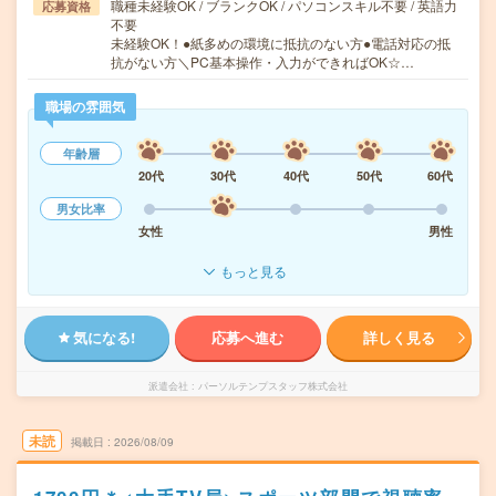
職種未経験OK / ブランクOK / パソコンスキル不要 / 英語力
応募資格
不要
未経験OK！●紙多めの環境に抵抗のない方●電話対応の抵
抗がない方＼PC基本操作・入力ができればOK☆…
職場の雰囲気
年齢層
20代
30代
40代
50代
60代
男女比率
女性
男性
もっと見る
気になる!
応募へ進む
詳しく見る
派遣会社
パーソルテンプスタッフ株式会社
未読
掲載日
2026/08/09