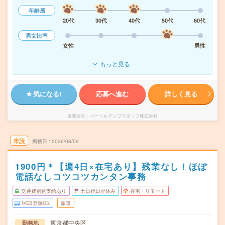
年齢層
20代
30代
40代
50代
60代
男女比率
女性
男性
もっと見る
気になる!
応募へ進む
詳しく見る
派遣会社
パーソルテンプスタッフ株式会社
未読
掲載日
2026/08/09
1900円＊【週4日×在宅あり】残業なし！ほぼ
電話なしコツコツカンタン事務
交通費別途支給あり
土日祝日が休み
在宅・リモート
WEB登録OK
派遣
東京都中央区
勤務地