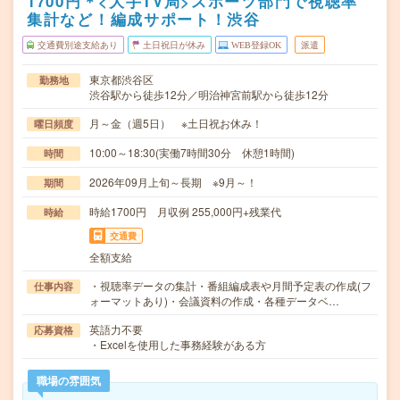
1700円＊<大手TV局>スポーツ部門で視聴率
集計など！編成サポート！渋谷
交通費別途支給あり
土日祝日が休み
WEB登録OK
派遣
東京都渋谷区
勤務地
渋谷駅から徒歩12分／明治神宮前駅から徒歩12分
月～金（週5日） ※土日祝お休み！
曜日頻度
10:00～18:30(実働7時間30分 休憩1時間)
時間
2026年09月上旬～長期 ※9月～！
期間
時給1700円 月収例 255,000円+残業代
時給
交通費
全額支給
・視聴率データの集計・番組編成表や月間予定表の作成(フ
仕事内容
ォーマットあり)・会議資料の作成・各種データベ…
英語力不要
応募資格
・Excelを使用した事務経験がある方
職場の雰囲気