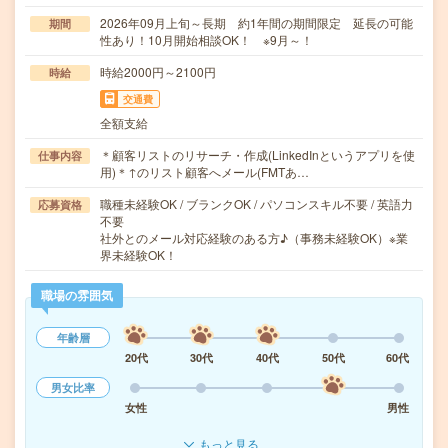
2026年09月上旬～長期 約1年間の期間限定 延長の可能
期間
性あり！10月開始相談OK！ ※9月～！
時給2000円～2100円
時給
交通費
全額支給
＊顧客リストのリサーチ・作成(LinkedInというアプリを使
仕事内容
用)＊↑のリスト顧客へメール(FMTあ…
職種未経験OK / ブランクOK / パソコンスキル不要 / 英語力
応募資格
不要
社外とのメール対応経験のある方♪（事務未経験OK）※業
界未経験OK！
職場の雰囲気
年齢層
20代
30代
40代
50代
60代
男女比率
女性
男性
もっと見る