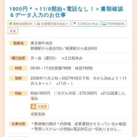
1900円＊＜11/9開始×電話なし！＞書類確認
＆データ入力のお仕事
職種未経験OK
交通費別途支給あり
土日祝日が休み
WEB登録OK
派遣
東京都中央区
勤務地
新橋駅から徒歩3分／銀座駅から徒歩6分
月～金（週5日） ※土日祝休み
曜日頻度
09:00～17:00(実働7時間 休憩1時間)
時間
2026年11月上旬～2027年03月下旬 今から決めよう！11
期間
月スタート！ ※11月～！
時給1900円 〇モデル月収：279,300円 ※21日就業した
時給
場合
交通費
全額支給
＊郵便物の開封＊内容物、必要書類がそろっているか確認
仕事内容
＊専用システムへの登録※電話対応は一切ありません…