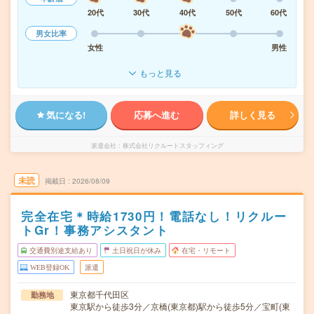
20代
30代
40代
50代
60代
男女比率
女性
男性
もっと見る
気になる!
応募へ進む
詳しく見る
派遣会社
株式会社リクルートスタッフィング
未読
掲載日
2026/08/09
完全在宅＊時給1730円！電話なし！リクルー
トGr！事務アシスタント
交通費別途支給あり
土日祝日が休み
在宅・リモート
WEB登録OK
派遣
東京都千代田区
勤務地
東京駅から徒歩3分／京橋(東京都)駅から徒歩5分／宝町(東