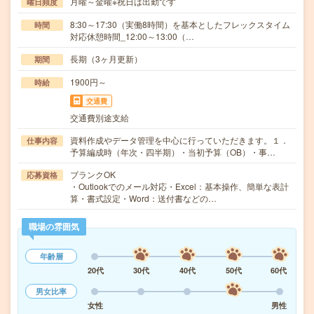
月曜～金曜※祝日は出勤です
曜日頻度
8:30～17:30（実働8時間）を基本としたフレックスタイム
時間
対応休憩時間_12:00～13:00（…
長期（3ヶ月更新）
期間
1900円～
時給
交通費
交通費別途支給
資料作成やデータ管理を中心に行っていただきます。１．
仕事内容
予算編成時（年次・四半期）・当初予算（OB）・事…
ブランクOK
応募資格
・Outlookでのメール対応・Excel：基本操作、簡単な表計
算・書式設定・Word：送付書などの…
職場の雰囲気
年齢層
20代
30代
40代
50代
60代
男女比率
女性
男性