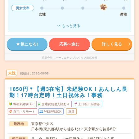
男女比率
女性
男性
もっと見る
気になる!
応募へ進む
詳しく見る
派遣会社
パーソルテンプスタッフ株式会社
未読
掲載日
2026/08/09
1850円＊【週3在宅】未経験OK！あんしん長
期！17時台定時！土日祝休み！事務
職種未経験OK
交通費別途支給あり
土日祝日が休み
在宅・リモート
WEB登録OK
派遣
東京都中央区
勤務地
日本橋(東京都)駅から徒歩1分／東京駅から徒歩8分
月～金（週5日） ※土日祝休み #週3日以上在宅
曜日頻度