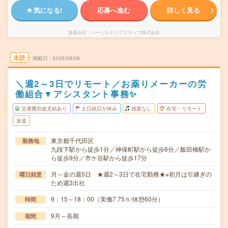
気になる!
応募へ進む
詳しく見る
派遣会社
パーソルテンプスタッフ株式会社
未読
掲載日
2026/08/09
＼週2～3日でリモート／お薬りメーカーの労
働組合▼アシスタント事務✨
交通費別途支給あり
土日祝日が休み
残業なし
在宅・リモート
派遣
東京都千代田区
勤務地
九段下駅から徒歩1分／神保町駅から徒歩6分／飯田橋駅か
ら徒歩9分／市ケ谷駅から徒歩17分
月～金の週5日 ★週2～3日で在宅勤務★※初月は引継ぎの
曜日頻度
ため週3出社
9：15～18：00（実働7.75ｈ/休憩60分）
時間
9月～長期
期間