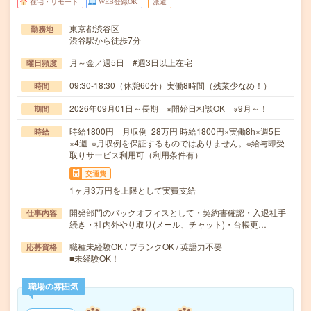
在宅・リモート
WEB登録OK
派遣
東京都渋谷区
勤務地
渋谷駅から徒歩7分
月～金／週5日 #週3日以上在宅
曜日頻度
09:30-18:30（休憩60分）実働8時間（残業少なめ！）
時間
2026年09月01日～長期 ※開始日相談OK ※9月～！
期間
時給1800円 月収例 28万円 時給1800円×実働8h×週5日
時給
×4週 ※月収例を保証するものではありません。※給与即受
取りサービス利用可（利用条件有）
交通費
1ヶ月3万円を上限として実費支給
開発部門のバックオフィスとして・契約書確認・入退社手
仕事内容
続き・社内外やり取り(メール、チャット)・台帳更…
職種未経験OK / ブランクOK / 英語力不要
応募資格
■未経験OK！
職場の雰囲気