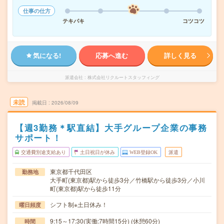
仕事の仕方
テキパキ
コツコツ
気になる!
応募へ進む
詳しく見る
派遣会社
株式会社リクルートスタッフィング
未読
掲載日
2026/08/09
【週3勤務＊駅直結】大手グループ企業の事務
サポート！
交通費別途支給あり
土日祝日が休み
WEB登録OK
派遣
東京都千代田区
勤務地
大手町(東京都)駅から徒歩3分／竹橋駅から徒歩3分／小川
町(東京都)駅から徒歩11分
シフト制※土日休み！
曜日頻度
9:15～17:30(実働:7時間15分) (休憩60分)
時間