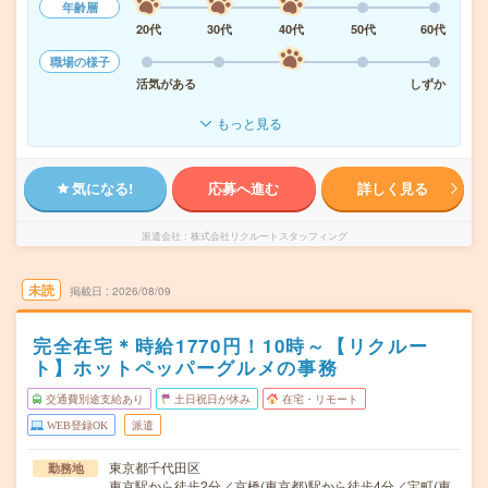
年齢層
20代
30代
40代
50代
60代
職場の様子
活気がある
しずか
もっと見る
気になる!
応募へ進む
詳しく見る
派遣会社
株式会社リクルートスタッフィング
未読
掲載日
2026/08/09
完全在宅＊時給1770円！10時～【リクルー
ト】ホットペッパーグルメの事務
交通費別途支給あり
土日祝日が休み
在宅・リモート
WEB登録OK
派遣
東京都千代田区
勤務地
東京駅から徒歩2分／京橋(東京都)駅から徒歩4分／宝町(東