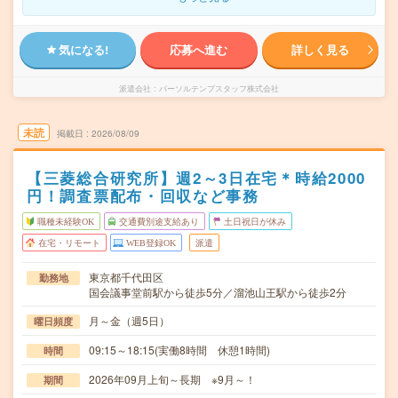
気になる!
応募へ進む
詳しく見る
派遣会社
パーソルテンプスタッフ株式会社
未読
掲載日
2026/08/09
【三菱総合研究所】週2～3日在宅＊時給2000
円！調査票配布・回収など事務
職種未経験OK
交通費別途支給あり
土日祝日が休み
在宅・リモート
WEB登録OK
派遣
東京都千代田区
勤務地
国会議事堂前駅から徒歩5分／溜池山王駅から徒歩2分
月～金（週5日）
曜日頻度
09:15～18:15(実働8時間 休憩1時間)
時間
2026年09月上旬～長期 ※9月～！
期間