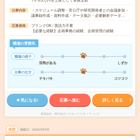
・スケジュール調整・官公庁や研究開発者との会議参加・
仕事内容
議事録作成・資料作成・データ集計・必要解析データ…
ブランクOK / 英語力不要
応募資格
【必要な経験】企画事務の経験、企画管理の経験
職場の雰囲気
職場の様子
活気がある
しずか
仕事の仕方
テキパキ
コツコツ
気になる!
応募へ進む
詳しく見る
派遣会社
株式会社リクルートスタッフィング
未読
掲載日
2026/08/09