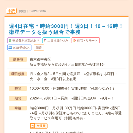
未読
掲載日
2026/08/09
週4日在宅＊時給3000円！週3日！10～16時！
衛星データを扱う組合で事務
交通費別途支給あり
土日祝日が休み
在宅・リモート
WEB登録OK
派遣
東京都中央区
勤務地
新日本橋駅から徒歩3分／三越前駅から徒歩1分
月～金／週3～5日の間で選択可 ※必ず勤務する曜日：
曜日頻度
火・水・金 #週3日以上在宅
10:00-16:00（休憩60分）実働5時間（残業少なめ！）
時間
2026年09月01日～長期 ※開始日相談OK ※9月～！
期間
時給3000円 月収例 30万円 時給3000円×実働5h×週5日
時給
×4週 ※月収例を保証するものではありません。※給与即受
取りサービス利用可（利用条件有）
交通費
1ヶ月3万円を上限として実費支給