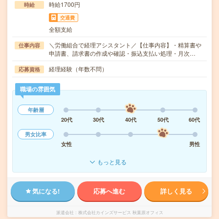
時給1700円
時給
交通費
全額支給
＼労働組合で経理アシスタント／【仕事内容】・精算書や
仕事内容
申請書、請求書の作成や確認・振込支払い処理・月次…
経理経験（年数不問）
応募資格
職場の雰囲気
年齢層
20代
30代
40代
50代
60代
男女比率
女性
男性
もっと見る
気になる!
応募へ進む
詳しく見る
派遣会社
株式会社カインズサービス 秋葉原オフィス