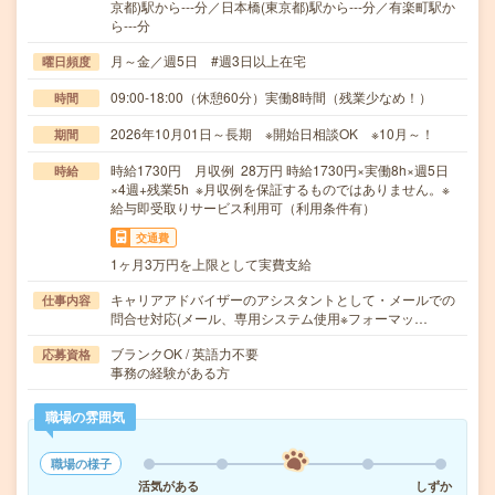
京都)駅から---分／日本橋(東京都)駅から---分／有楽町駅か
ら---分
月～金／週5日 #週3日以上在宅
曜日頻度
09:00-18:00（休憩60分）実働8時間（残業少なめ！）
時間
2026年10月01日～長期 ※開始日相談OK ※10月～！
期間
時給1730円 月収例 28万円 時給1730円×実働8h×週5日
時給
×4週+残業5h ※月収例を保証するものではありません。※
給与即受取りサービス利用可（利用条件有）
交通費
1ヶ月3万円を上限として実費支給
キャリアアドバイザーのアシスタントとして・メールでの
仕事内容
問合せ対応(メール、専用システム使用※フォーマッ…
ブランクOK / 英語力不要
応募資格
事務の経験がある方
職場の雰囲気
職場の様子
活気がある
しずか