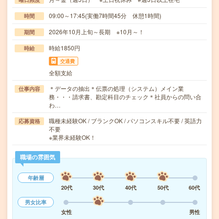
09:00～17:45(実働7時間45分 休憩1時間)
時間
2026年10月上旬～長期 ※10月～！
期間
時給1850円
時給
交通費
全額支給
＊データの抽出＊伝票の処理（システム）メイン業
仕事内容
務・・・請求書、勘定科目のチェック＊社員からの問い合
わ…
職種未経験OK / ブランクOK / パソコンスキル不要 / 英語力
応募資格
不要
※業界未経験OK！
職場の雰囲気
年齢層
20代
30代
40代
50代
60代
男女比率
女性
男性