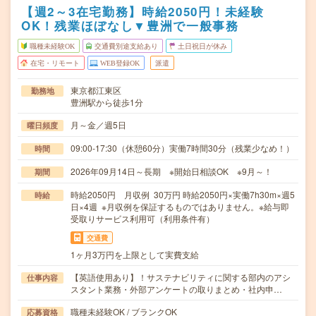
【週2～3在宅勤務】時給2050円！未経験
OK！残業ほぼなし▼豊洲で一般事務
職種未経験OK
交通費別途支給あり
土日祝日が休み
在宅・リモート
WEB登録OK
派遣
東京都江東区
勤務地
豊洲駅から徒歩1分
月～金／週5日
曜日頻度
09:00-17:30（休憩60分）実働7時間30分（残業少なめ！）
時間
2026年09月14日～長期 ※開始日相談OK ※9月～！
期間
時給2050円 月収例 30万円 時給2050円×実働7h30m×週5
時給
日×4週 ※月収例を保証するものではありません。※給与即
受取りサービス利用可（利用条件有）
交通費
1ヶ月3万円を上限として実費支給
【英語使用あり】！サステナビリティに関する部内のアシ
仕事内容
スタント業務・外部アンケートの取りまとめ・社内申…
職種未経験OK / ブランクOK
応募資格