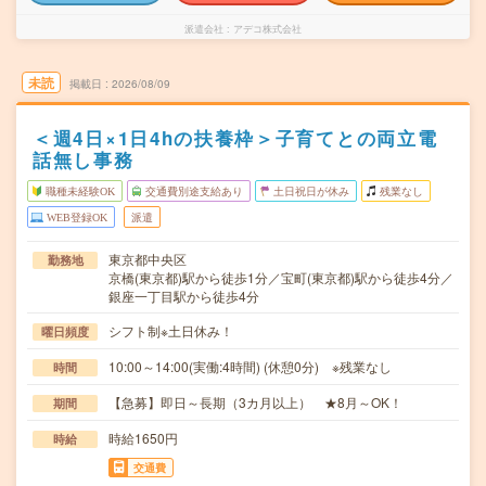
派遣会社
アデコ株式会社
未読
掲載日
2026/08/09
＜週4日×1日4hの扶養枠＞子育てとの両立電
話無し事務
職種未経験OK
交通費別途支給あり
土日祝日が休み
残業なし
WEB登録OK
派遣
東京都中央区
勤務地
京橋(東京都)駅から徒歩1分／宝町(東京都)駅から徒歩4分／
銀座一丁目駅から徒歩4分
シフト制※土日休み！
曜日頻度
10:00～14:00(実働:4時間) (休憩0分) ※残業なし
時間
【急募】即日～長期（3カ月以上） ★8月～OK！
期間
時給1650円
時給
交通費