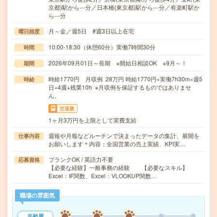
京都)駅から---分／日本橋(東京都)駅から---分／有楽町駅か
ら---分
月～金／週5日 #週3日以上在宅
曜日頻度
10:00-18:30（休憩60分）実働7時間30分
時間
2026年09月01日～長期 ※開始日相談OK ※9月～！
期間
時給1770円 月収例 28万円 時給1770円×実働7h30m×週5
時給
日×4週+残業10h ※月収例を保証するものではありませ
ん。
交通費
1ヶ月3万円を上限として実費支給
週報や月報などルーチンで決まったデータの集計、展開を
仕事内容
お願いします＊内容：全国営業の売上実績、KPI実…
ブランクOK / 英語力不要
応募資格
【必要な経験】一般事務の経験 【必要なスキル】
Excel：IF関数、Excel：VLOOKUP関数…
職場の雰囲気
年齢層