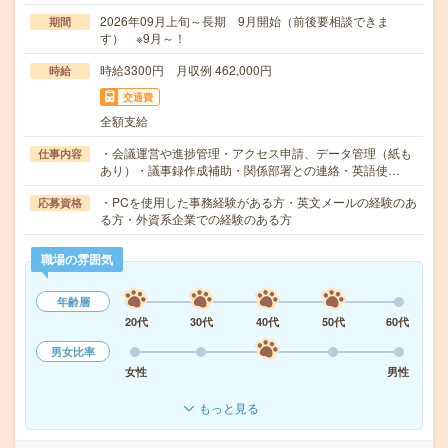
2026年09月上旬～長期 9月開始（前後要相談できま
期間
す） ※9月～！
時給3300円 月収例 462,000円
時給
交通費
全額支給
・会議運営や進捗管理・アクセス申請、データ管理（紙も
仕事内容
あり）・議事録作成補助・関係部署との連絡・英語使…
・PCを使用した事務経験がある方・英文メールの経験のあ
応募資格
る方・外資系企業での経験のある方
職場の雰囲気
年齢層
20代
30代
40代
50代
60代
男女比率
女性
男性
もっと見る