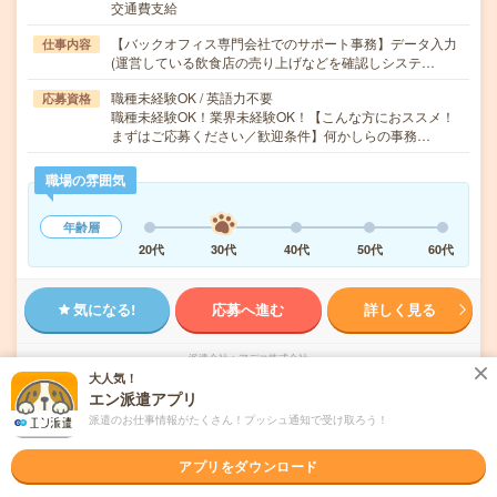
交通費支給
【バックオフィス専門会社でのサポート事務】データ入力
仕事内容
(運営している飲食店の売り上げなどを確認しシステ…
職種未経験OK / 英語力不要
応募資格
職種未経験OK！業界未経験OK！【こんな方におススメ！
まずはご応募ください／歓迎条件】何かしらの事務…
職場の雰囲気
年齢層
20代
30代
40代
50代
60代
気になる!
応募へ進む
詳しく見る
派遣会社
アデコ株式会社
大人気！
エン派遣アプリ
未読
掲載日
2026/08/09
派遣のお仕事情報がたくさん！プッシュ通知で受け取ろう！
【扶養枠歓迎！週3×5h＆高時給】穏やか社団
アプリをダウンロード
法人で事務サポ