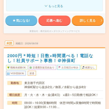
もっと見る
気になる!
応募へ進む
詳しく見る
派遣会社
株式会社ホンダスタッフィングサービス
未読
掲載日
2026/08/09
2000円＊時短！日数×時間選べる！電話な
し！社員サポート事務！＠神保町
職種未経験OK
交通費別途支給あり
土日祝日が休み
残業なし
WEB登録OK
派遣
東京都千代田区
勤務地
神保町駅から徒歩2分／御茶ノ水駅から徒歩8分
月・火・水・木・金(週4日) ※週3～5日勤務で相談OK！
曜日頻度
09:00～16:00(実働6時間 休憩1時間)※実働6時間で時間相
時間
談OK！始業9:00～11:00…