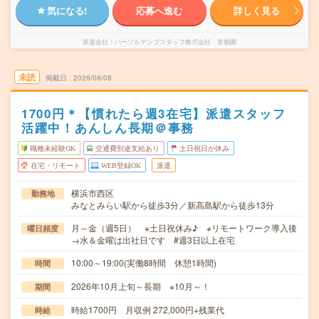
気になる!
応募へ進む
詳しく見る
派遣会社
パーソルテンプスタッフ株式会社 首都圏
未読
掲載日
2026/08/08
1700円＊【慣れたら週3在宅】派遣スタッフ
活躍中！あんしん長期＠事務
職種未経験OK
交通費別途支給あり
土日祝日が休み
在宅・リモート
WEB登録OK
派遣
横浜市西区
勤務地
みなとみらい駅から徒歩3分／新高島駅から徒歩13分
月～金（週5日） ※土日祝休み♪ ※リモートワーク導入後
曜日頻度
→水＆金曜は出社日です #週3日以上在宅
10:00～19:00(実働8時間 休憩1時間)
時間
2026年10月上旬～長期 ※10月～！
期間
時給1700円 月収例 272,000円+残業代
時給