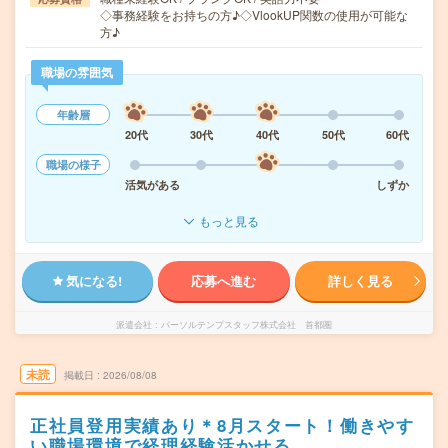
◇事務経験をお持ちの方♪◇VlookUP関数の使用が可能な
方♪
職場の雰囲気
年齢層
20代
30代
40代
50代
60代
職場の様子
活気がある
しずか
もっと見る
気になる!
応募へ進む
詳しく見る
派遣会社
パーソルテンプスタッフ株式会社 首都圏
未読
掲載日
2026/08/08
正社員登用実績あり＊8月スタート！働きやす
い職場環境で経理経験活かせる