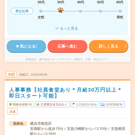
20代
30代
40代
50代
60代
男女比率
女性
男性
もっと見る
気になる!
応募へ進む
詳しく見る
派遣会社
株式会社スタッフサービス（神奈川・千葉・埼玉エリア）
未読
掲載日
2026/08/08
人事事務【社員食堂あり＊月給30万円以上＊
即日スタート可能】
職種未経験OK
交通費別途支給あり
土日祝日が休み
WEB登録OK
派遣
横浜市鶴見区
勤務地
安善駅から徒歩15分／京急川崎駅からバス10分／京急鶴見
駅からバス15分