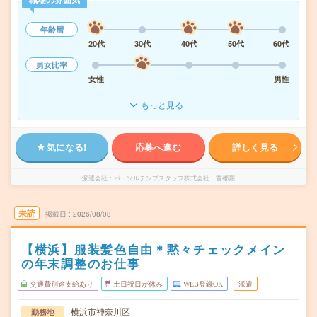
年齢層
20代
30代
40代
50代
60代
男女比率
女性
男性
もっと見る
気になる!
応募へ進む
詳しく見る
派遣会社
パーソルテンプスタッフ株式会社 首都圏
未読
掲載日
2026/08/08
【横浜】服装髪色自由＊黙々チェックメイン
の年末調整のお仕事
交通費別途支給あり
土日祝日が休み
WEB登録OK
派遣
横浜市神奈川区
勤務地