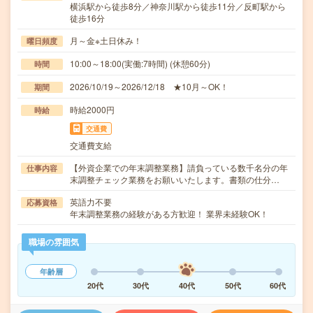
横浜駅から徒歩8分／神奈川駅から徒歩11分／反町駅から
徒歩16分
月～金※土日休み！
曜日頻度
10:00～18:00(実働:7時間) (休憩60分)
時間
2026/10/19～2026/12/18 ★10月～OK！
期間
時給2000円
時給
交通費
交通費支給
【外資企業での年末調整業務】請負っている数千名分の年
仕事内容
末調整チェック業務をお願いいたします。書類の仕分…
英語力不要
応募資格
年末調整業務の経験がある方歓迎！ 業界未経験OK！
職場の雰囲気
年齢層
20代
30代
40代
50代
60代