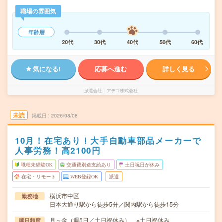
職場の雰囲気
年齢層
20代
30代
40代
50代
60代
気になる!
応募へ進む
詳しく見る
派遣会社
アデコ株式会社
未読
掲載日
2026/08/08
10月！在宅あり！大手自動車部品メーカーで
人事労務！高2100円
職種未経験OK
交通費別途支給あり
土日祝日が休み
在宅・リモート
WEB登録OK
派遣
横浜市中区
勤務地
日本大通り駅から徒歩5分／関内駅から徒歩15分
月～金（週5日／土日祝休み） ※土日祝休み
曜日頻度