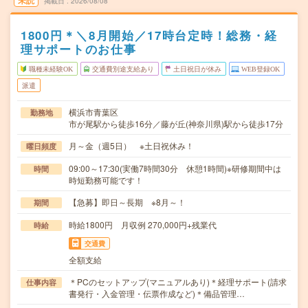
未読
掲載日
2026/08/08
1800円＊＼8月開始／17時台定時！総務・経
理サポートのお仕事
職種未経験OK
交通費別途支給あり
土日祝日が休み
WEB登録OK
派遣
横浜市青葉区
勤務地
市が尾駅から徒歩16分／藤が丘(神奈川県)駅から徒歩17分
月～金（週5日） ※土日祝休み！
曜日頻度
09:00～17:30(実働7時間30分 休憩1時間)※研修期間中は
時間
時短勤務可能です！
【急募】即日～長期 ※8月～！
期間
時給1800円 月収例 270,000円+残業代
時給
交通費
全額支給
＊PCのセットアップ(マニュアルあり)＊経理サポート(請求
仕事内容
書発行・入金管理・伝票作成など)＊備品管理…