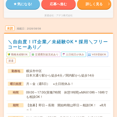
気になる!
応募へ進む
詳しく見る
派遣会社
アデコ株式会社
未読
掲載日
2026/08/08
＼自由度！IT企業／未経験OK＊採用＼フリー
コーヒーあり／
職種未経験OK
交通費別途支給あり
土日祝日が休み
WEB登録OK
派遣
横浜市中区
勤務地
日本大通り駅から徒歩4分／関内駅から徒歩14分
月～金（週5日） ※土日祝休み！
曜日頻度
09:00～17:00(実働7時間 休憩1時間)※MAX10時～16時で
時間
も相談OK！
【急募】即日～長期 開始時期は即日～相談OK！ ※8月
期間
～！