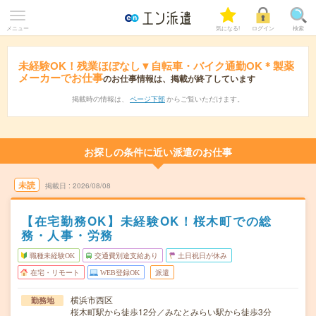
メニュー
気になる!
ログイン
検索
未経験OK！残業ほぼなし▼自転車・バイク通勤OK＊製薬
メーカーでお仕事
のお仕事情報は、掲載が終了しています
掲載時の情報は、
ページ下部
からご覧いただけます。
お探しの条件に近い派遣のお仕事
未読
掲載日
2026/08/08
【在宅勤務OK】未経験OK！桜木町での総
務・人事・労務
職種未経験OK
交通費別途支給あり
土日祝日が休み
在宅・リモート
WEB登録OK
派遣
横浜市西区
勤務地
桜木町駅から徒歩12分／みなとみらい駅から徒歩3分