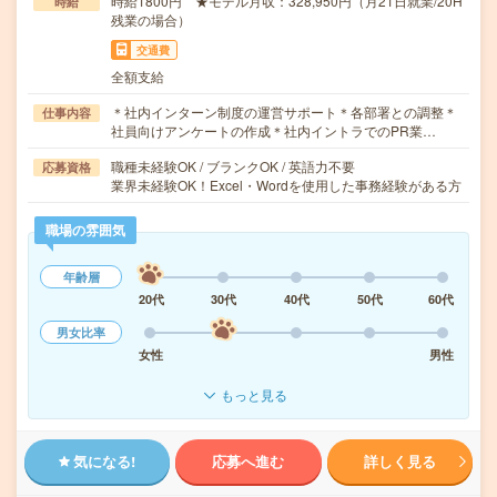
時給1800円 ★モデル月収：328,950円（月21日就業/20H
時給
残業の場合）
交通費
全額支給
＊社内インターン制度の運営サポート＊各部署との調整＊
仕事内容
社員向けアンケートの作成＊社内イントラでのPR業…
職種未経験OK / ブランクOK / 英語力不要
応募資格
業界未経験OK！Excel・Wordを使用した事務経験がある方
職場の雰囲気
年齢層
20代
30代
40代
50代
60代
男女比率
女性
男性
もっと見る
気になる!
応募へ進む
詳しく見る