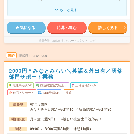
もっと見る
気になる!
応募へ進む
詳しく見る
派遣会社
株式会社リクルートスタッフィング
未読
掲載日
2026/08/08
2000円＊みなとみらい＼英語＆外出有／研修
部門サポート業務
職種未経験OK
交通費別途支給あり
土日祝日が休み
在宅・リモート
WEB登録OK
派遣
横浜市西区
勤務地
みなとみらい駅から徒歩1分／新高島駅から徒歩9分
月～金（週5日） ※嬉しい完全土日祝休み！
曜日頻度
09:00～18:00(実働8時間 休憩1時間)
時間