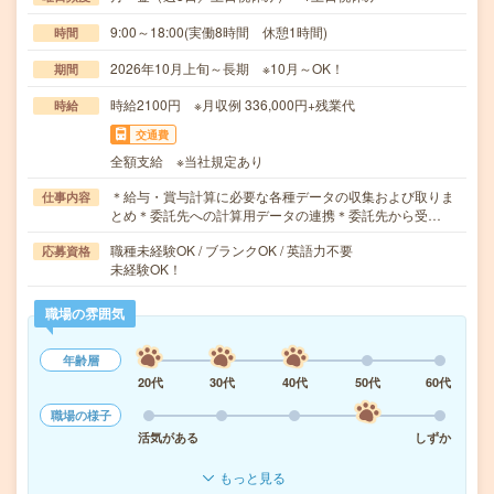
9:00～18:00(実働8時間 休憩1時間)
時間
2026年10月上旬～長期 ※10月～OK！
期間
時給2100円 ※月収例 336,000円+残業代
時給
交通費
全額支給 ※当社規定あり
＊給与・賞与計算に必要な各種データの収集および取りま
仕事内容
とめ＊委託先への計算用データの連携＊委託先から受…
職種未経験OK / ブランクOK / 英語力不要
応募資格
未経験OK！
職場の雰囲気
年齢層
20代
30代
40代
50代
60代
職場の様子
活気がある
しずか
もっと見る