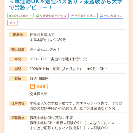
＜車通勤OK＆送迎バスあり＞未経験から大学
で労務デビュー！
職種未経験OK
交通費別途支給あり
土日祝日が休み
WEB登録OK
派遣
神奈川県厚木市
勤務地
本厚木駅からバス20分
月～金※土日休み！
曜日頻度
9:00～17:00(実働:7時間) (休憩60分)
時間
2026/9/上旬～長期（3カ月以上） ★9月～OK！
期間
時給1550円
時給
交通費
交通費支給
学校法人での労務事務です。大学キャンパス内で、非常勤
仕事内容
講師の契約手続きや勤怠管理、給与関連業務などをお…
職種未経験OK / 英語力不要
応募資格
職種未経験OK！業界未経験OK！【こんな方におススメ！
まずはご応募ください／歓迎条件】＜未経験OK！…