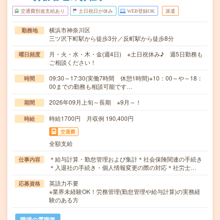
交通費別途支給あり
土日祝日が休み
WEB登録OK
派遣
横浜市神奈川区
勤務地
三ツ沢下町駅から徒歩3分／反町駅から徒歩8分
月・火・水・木・金(週4日) ※土日祝休み♪ 週5日勤務も
曜日頻度
ご相談ください！
09:30～17:30(実働7時間 休憩1時間)※10：00～や～18：
時間
00までの勤務も相談可能です…
2026年09月上旬～長期 ※9月～！
期間
時給1700円 月収例 190,400円
時給
交通費
全額支給
＊給与計算・勤怠管理および集計＊社会保険関連の手続き
仕事内容
＊入退社の手続き・個人情報変更の際の対応＊社労士…
英語力不要
応募資格
※業界未経験OK！労務管理(勤怠管理や給与計算)の実務経
験のある方
職場の雰囲気