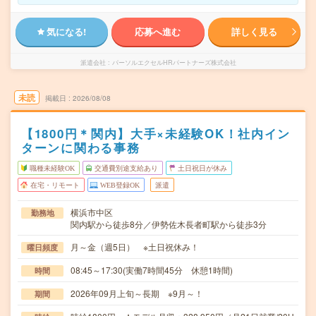
気になる!
応募へ進む
詳しく見る
派遣会社
パーソルエクセルHRパートナーズ株式会社
未読
掲載日
2026/08/08
【1800円＊関内】大手×未経験OK！社内イン
ターンに関わる事務
職種未経験OK
交通費別途支給あり
土日祝日が休み
在宅・リモート
WEB登録OK
派遣
横浜市中区
勤務地
関内駅から徒歩8分／伊勢佐木長者町駅から徒歩3分
月～金（週5日） ※土日祝休み！
曜日頻度
08:45～17:30(実働7時間45分 休憩1時間)
時間
2026年09月上旬～長期 ※9月～！
期間