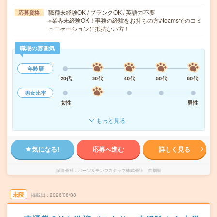
職種未経験OK / ブランクOK / 英語力不要
応募資格
※業界未経験OK！事務の経験をお持ちの方♪teamsでのコミ
ュニケーションに抵抗ない方！
職場の雰囲気
年齢層
20代
30代
40代
50代
60代
男女比率
女性
男性
もっと見る
気になる!
応募へ進む
詳しく見る
派遣会社
パーソルテンプスタッフ株式会社 首都圏
未読
掲載日
2026/08/08