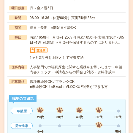
月～金／週5日
曜日頻度
08:00-16:36（休憩60分）実働7時間36分
時間
即日～長期 ※開始日相談OK
期間
時給1650円 月収例 25万円 時給1650円×実働7h36m×週5
時給
日×4週+残業5h ※月収例を保証するものではありません。
交通費
1ヶ月3万円を上限として実費支給
人事部門での福利厚生に関する業務をお願いします・申請
仕事内容
内容チェック・申請者からの問合せ対応・資料作成⇒…
職種未経験OK / ブランクOK
応募資格
■未経験OK！※Excel：VLOOKUP関数ができる方
職場の雰囲気
年齢層
20代
30代
40代
50代
60代
男女比率
女性
男性