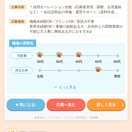
＊採用オペレーション全般（応募者管理、調整、合否連絡
仕事内容
など）＊会社説明会の準備・運営サポート（資料作成…
職種未経験OK / ブランクOK / 英語力不要
応募資格
業界未経験OK！事務の経験ある方・社内外との調整業務が
可能な方人事に興味ある方におすすめ♪
職場の雰囲気
年齢層
20代
30代
40代
50代
60代
男女比率
女性
男性
もっと見る
気になる!
応募へ進む
詳しく見る
派遣会社
パーソルテンプスタッフ株式会社 首都圏