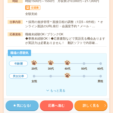
時給1500円～1550円 月収例 210,000円～217,000円
時給
交通費
全額支給
＊採用の進捗管理＊面接日程の調整（1日5～6件程）＊オ
仕事内容
ンライン面談のURL発行・会議室予約＊メール・…
職種未経験OK / ブランクOK
応募資格
◆事務未経験OK！◆応募書類などで英語見る機会あります
が英語力は必要ありません！ 翻訳ソフトで内容確…
職場の雰囲気
年齢層
20代
30代
40代
50代
60代
男女比率
女性
男性
もっと見る
気になる!
応募へ進む
詳しく見る