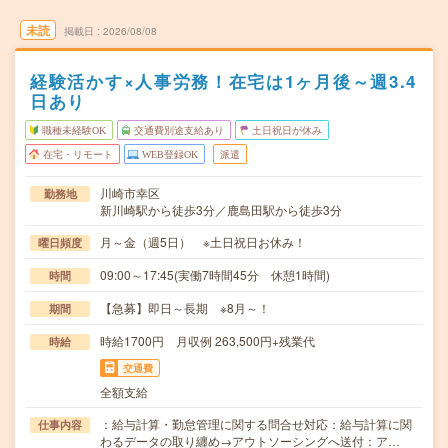
未読
掲載日
2026/08/08
経験活かす×人事労務！在宅は1ヶ月後～週3.4
日あり
職種未経験OK
交通費別途支給あり
土日祝日が休み
在宅・リモート
WEB登録OK
派遣
川崎市幸区
勤務地
新川崎駅から徒歩3分／鹿島田駅から徒歩3分
月～金（週5日） ※土日祝日お休み！
曜日頻度
09:00～17:45(実働7時間45分 休憩1時間)
時間
【急募】即日～長期 ※8月～！
期間
時給1700円 月収例 263,500円+残業代
時給
交通費
全額支給
：給与計算・勤怠管理に関する問合せ対応：給与計算に関
仕事内容
わるデータの取り纏め→アウトソーシングへ送付：ア…