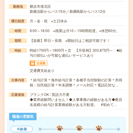
横浜市港北区
勤務地
新横浜駅からバス15分／新綱島駅からバス12分
月～金・祝 ※土日休み
曜日頻度
9:00～18:00 ※残業は月10～15時間程度。※休憩60分。
時間
【急募】即日～長期 ※開始日はご相談可能です！
期間
時給1700円～1800円＋交 【月収例】303,875円～ ■給
時給
与の前払いが可能な速払いサービスあり
交通費
交通費支給あり
＊給与計算＊海外給与計算＊各種手当控除額の計算＊所得
仕事内容
税・住民税計算＊年末調整＊メール対応＊電話応対な…
ブランクOK / 英語力不要
応募資格
◆業界経験問いません！◆人事事務の経験がある方◆数百
名規模の給与計算業務経験がある方歓迎。 #初めて…
職場の雰囲気
年齢層