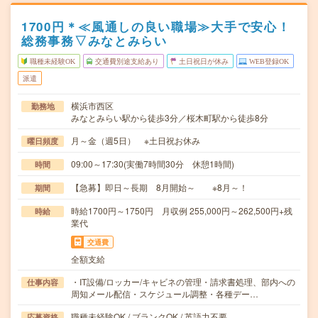
1700円＊≪風通しの良い職場≫大手で安心！
総務事務▽みなとみらい
職種未経験OK
交通費別途支給あり
土日祝日が休み
WEB登録OK
派遣
横浜市西区
勤務地
みなとみらい駅から徒歩3分／桜木町駅から徒歩8分
月～金（週5日） ※土日祝お休み
曜日頻度
09:00～17:30(実働7時間30分 休憩1時間)
時間
【急募】即日～長期 8月開始～ ※8月～！
期間
時給1700円～1750円 月収例 255,000円～262,500円+残
時給
業代
交通費
全額支給
・IT設備/ロッカー/キャビネの管理・請求書処理、部内への
仕事内容
周知メール配信・スケジュール調整・各種デー…
職種未経験OK / ブランクOK / 英語力不要
応募資格