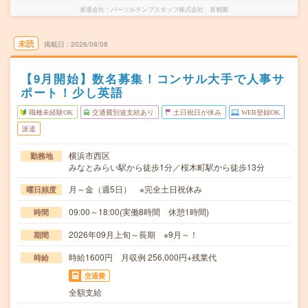
派遣会社
パーソルテンプスタッフ株式会社 首都圏
未読
掲載日
2026/08/08
【9月開始】数名募集！コンサル大手で人事サ
ポート！少し英語
職種未経験OK
交通費別途支給あり
土日祝日が休み
WEB登録OK
派遣
横浜市西区
勤務地
みなとみらい駅から徒歩1分／桜木町駅から徒歩13分
月～金（週5日） ※完全土日祝休み
曜日頻度
09:00～18:00(実働8時間 休憩1時間)
時間
2026年09月上旬～長期 ※9月～！
期間
時給1600円 月収例 256,000円+残業代
時給
交通費
全額支給