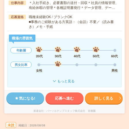
＊入社手続き、必要書類の送付・回収＊社員の情報管理、
仕事内容
有給休暇の管理＊各種証明書発行＊データ管理、デー…
職種未経験OK / ブランクOK
応募資格
■事務のご経験がある方英語：（会話）不要／（読み書
き）メモ・手紙
職場の雰囲気
年齢層
20代
30代
40代
50代
60代
男女比率
女性
男性
もっと見る
気になる!
応募へ進む
詳しく見る
派遣会社
パーソルテンプスタッフ株式会社 首都圏
未読
掲載日
2026/08/08