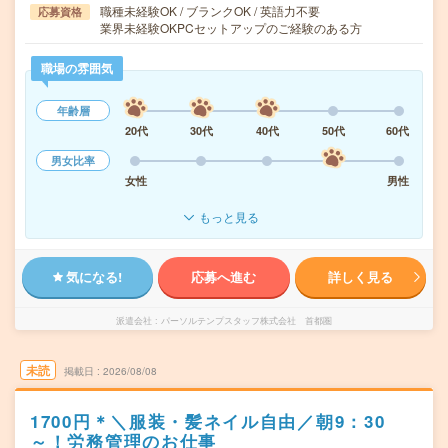
職種未経験OK / ブランクOK / 英語力不要
応募資格
業界未経験OKPCセットアップのご経験のある方
職場の雰囲気
年齢層
20代
30代
40代
50代
60代
男女比率
女性
男性
もっと見る
気になる!
応募へ進む
詳しく見る
派遣会社
パーソルテンプスタッフ株式会社 首都圏
未読
掲載日
2026/08/08
1700円＊＼服装・髪ネイル自由／朝9：30
～！労務管理のお仕事