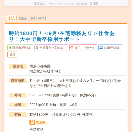
派遣会社
パーソルテンプスタッフ株式会社 首都圏
未読
掲載日
2026/08/08
時給1800円＊＜9月/在宅勤務あり＞社食あ
り！大手で新卒採用サポート
職種未経験OK
交通費別途支給あり
在宅・リモート
WEB登録OK
派遣
横浜市都筑区
勤務地
鴨居駅から徒歩14分
月～金（週5日） ※土日祝おやすみ♪月に一回ほど説明会
曜日頻度
などで土日出社の場合あり
09:00～17:30(実働7時間45分 休憩45分)
時間
2026年09月上旬～長期 ※9月～！
期間
時給1800円 月収例 279,000円+残業代
時給
交通費
全額支給