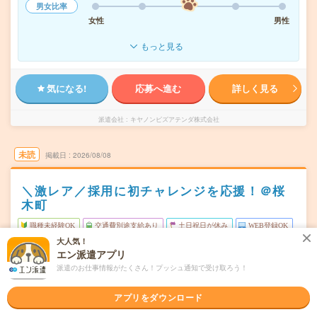
男女比率
女性
男性
もっと見る
気になる!
応募へ進む
詳しく見る
派遣会社
キヤノンビズアテンダ株式会社
未読
掲載日
2026/08/08
＼激レア／採用に初チャレンジを応援！＠桜
木町
職種未経験OK
交通費別途支給あり
土日祝日が休み
WEB登録OK
大人気！
派遣
エン派遣アプリ
派遣のお仕事情報がたくさん！プッシュ通知で受け取ろう！
横浜市中区
勤務地
桜木町駅から徒歩6分／みなとみらい駅から徒歩7分
アプリをダウンロード
月～金（週5日） ※土日祝休み
曜日頻度