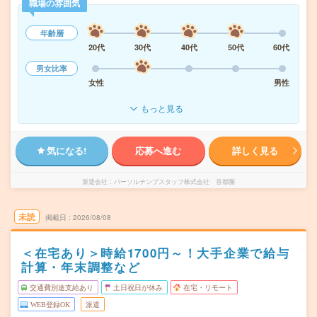
職場の雰囲気
年齢層
20代
30代
40代
50代
60代
男女比率
女性
男性
もっと見る
気になる!
応募へ進む
詳しく見る
派遣会社
パーソルテンプスタッフ株式会社 首都圏
未読
掲載日
2026/08/08
＜在宅あり＞時給1700円～！大手企業で給与
計算・年末調整など
交通費別途支給あり
土日祝日が休み
在宅・リモート
WEB登録OK
派遣