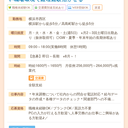
職種未経験OK
交通費別途支給あり
WEB登録OK
派遣
横浜市西区
勤務地
横浜駅から徒歩5分／高島町駅から徒歩5分
月・火・水・木・金・土(週5日) ※月2～3回土曜日出勤あ
曜日頻度
り（振休取得可）◎GW・夏季・年末年始の長期休暇あり
09:00～18:00(実働8時間 休憩1時間)
時間
【急募】即日～長期 ※8月～！
期間
時給1600円～1650円 月収例 256,000円～264,000円+残
時給
業代
交通費
全額支給
＊年末調整について社内からの問合せ電話対応＊給与デー
仕事内容
タの作成＊各種データのチェック＊関連部門への不備…
職種未経験OK / ブランクOK / 英語力不要
応募資格
PCの入力が行える方歓迎＼人事労務のお仕事にご興味があ
る方歓迎♪／