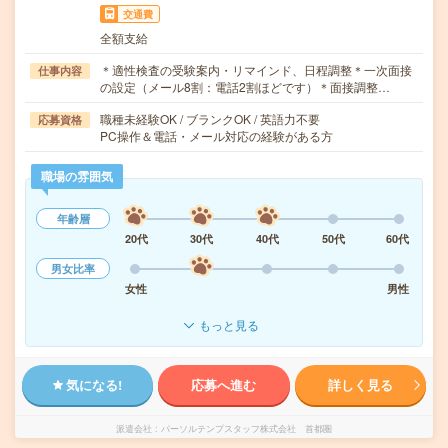
交通費
全額支給
＊適性検査の受験案内・リマインド、日程調整＊一次面接
仕事内容
の設定（メール8割：電話2割ほどです）＊面接調整…
職種未経験OK / ブランクOK / 英語力不要
応募資格
PC操作＆電話・メール対応の経験がある方
職場の雰囲気
年齢層
20代
30代
40代
50代
60代
男女比率
女性
男性
もっと見る
気になる!
応募へ進む
詳しく見る
派遣会社
パーソルテンプスタッフ株式会社 首都圏