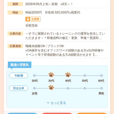
2026年09月上旬～長期 ※9月～！
期間
時給2000円 月収例 320,000円+残業代
時給
交通費
全額支給
～すでに展開されているトレーニングの運用を担当してい
仕事内容
ただきます～＊研修資料の修正・更新、準備＊受講対…
職種未経験OK / ブランクOK
応募資格
※OA操作を含むオフィスワーク経験のある方※社内研修や
イベント等で登壇経験のある方♪経験活かせます【…
職場の雰囲気
年齢層
20代
30代
40代
50代
60代
男女比率
女性
男性
もっと見る