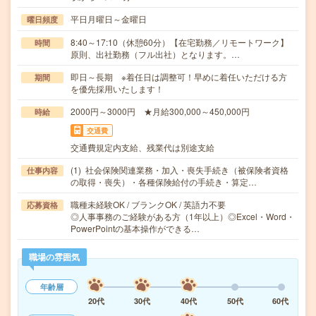
平日月曜日～金曜日
曜日頻度
8:40～17:10（休憩60分）【在宅勤務／リモートワーク】
時間
原則、出社勤務（フル出社）となります。…
即日～長期 ※着任日は調整可！早めに着任いただける方
期間
を優先採用いたします！
2000円～3000円 ★月給300,000～450,000円
時給
交通費
交通費規定内支給、残業代は別途支給
(1) 社会保険関連業務・加入・喪失手続き（被保険者資格
仕事内容
の取得・喪失）・各種保険給付の手続き・算定…
職種未経験OK / ブランクOK / 英語力不要
応募資格
◎人事事務のご経験がある方（1年以上）◎Excel・Word・
PowerPointの基本操作ができる…
職場の雰囲気
年齢層
20代
30代
40代
50代
60代