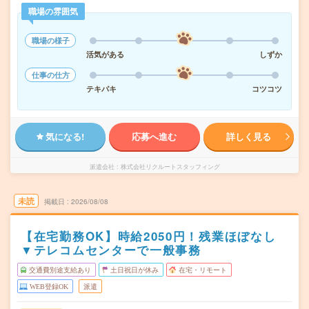
職場の雰囲気
職場の様子
活気がある
しずか
仕事の仕方
テキパキ
コツコツ
気になる!
応募へ進む
詳しく見る
派遣会社
株式会社リクルートスタッフィング
未読
掲載日
2026/08/08
【在宅勤務OK】時給2050円！残業ほぼなし
▼テレコムセンターで一般事務
交通費別途支給あり
土日祝日が休み
在宅・リモート
WEB登録OK
派遣