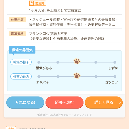
交通費
1ヶ月3万円を上限として実費支給
・スケジュール調整・官公庁や研究開発者との会議参加・
仕事内容
議事録作成・資料作成・データ集計・必要解析データ…
ブランクOK / 英語力不要
応募資格
【必要な経験】企画事務の経験、企画管理の経験
職場の雰囲気
職場の様子
活気がある
しずか
仕事の仕方
テキパキ
コツコツ
気になる!
応募へ進む
詳しく見る
派遣会社
株式会社リクルートスタッフィング