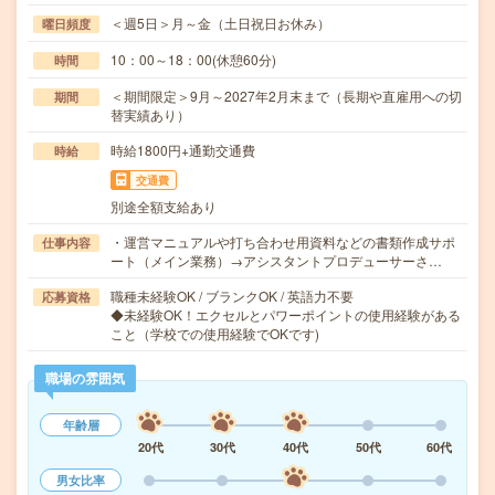
＜週5日＞月～金（土日祝日お休み）
曜日頻度
10：00～18：00(休憩60分)
時間
＜期間限定＞9月～2027年2月末まで（長期や直雇用への切
期間
替実績あり）
時給1800円+通勤交通費
時給
交通費
別途全額支給あり
・運営マニュアルや打ち合わせ用資料などの書類作成サポ
仕事内容
ート（メイン業務）→アシスタントプロデューサーさ…
職種未経験OK / ブランクOK / 英語力不要
応募資格
◆未経験OK！エクセルとパワーポイントの使用経験がある
こと（学校での使用経験でOKです)
職場の雰囲気
年齢層
20代
30代
40代
50代
60代
男女比率