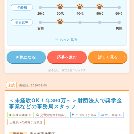
年齢層
20代
30代
40代
50代
60代
男女比率
女性
男性
もっと見る
気になる!
応募へ進む
詳しく見る
派遣会社
株式会社ユビキタス
未読
掲載日
2026/08/08
＜未経験OK！年390万～＞財団法人で奨学金
事業などの事務局スタッフ
職種未経験OK
交通費別途支給あり
土日祝日が休み
WEB登録OK
正社員への紹介予定派遣
東京都千代田区
勤務地