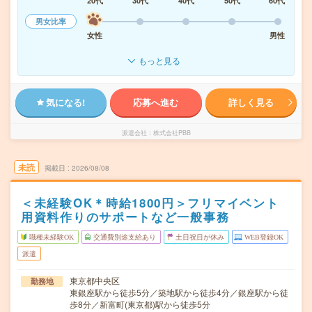
20代
30代
40代
50代
60代
男女比率
女性
男性
もっと見る
気になる!
応募へ進む
詳しく見る
派遣会社
株式会社PBB
未読
掲載日
2026/08/08
＜未経験OK＊時給1800円＞フリマイベント
用資料作りのサポートなど一般事務
職種未経験OK
交通費別途支給あり
土日祝日が休み
WEB登録OK
派遣
東京都中央区
勤務地
東銀座駅から徒歩5分／築地駅から徒歩4分／銀座駅から徒
歩8分／新富町(東京都)駅から徒歩5分