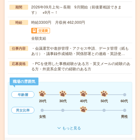
2026年09月上旬～長期 9月開始（前後要相談できま
期間
す） ※9月～！
時給3300円 月収例 462,000円
時給
交通費
全額支給
・会議運営や進捗管理・アクセス申請、データ管理（紙も
仕事内容
あり）・議事録作成補助・関係部署との連絡・英語使…
・PCを使用した事務経験がある方・英文メールの経験のあ
応募資格
る方・外資系企業での経験のある方
職場の雰囲気
年齢層
20代
30代
40代
50代
60代
男女比率
女性
男性
もっと見る