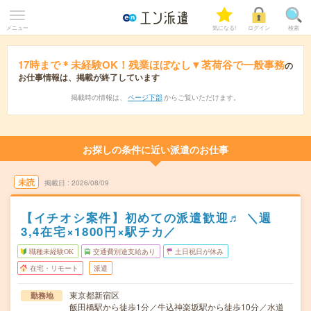
メニュー
気になる!
ログイン
検索
17時まで＊未経験OK！残業ほぼなし▼茗荷谷で一般事務
の
お仕事情報は、掲載が終了しています
掲載時の情報は、
ページ下部
からご覧いただけます。
お探しの条件に近い派遣のお仕事
未読
掲載日
2026/08/09
【イチオシ案件】初めての派遣歓迎♬ ＼週
3,4在宅×1800円×駅チカ／
職種未経験OK
交通費別途支給あり
土日祝日が休み
在宅・リモート
派遣
東京都新宿区
勤務地
飯田橋駅から徒歩1分／牛込神楽坂駅から徒歩10分／水道