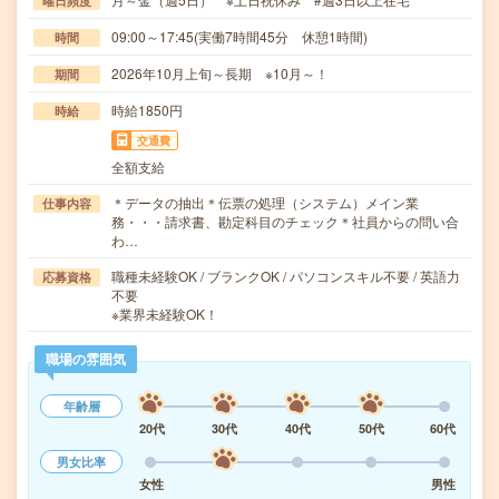
曜日頻度
09:00～17:45(実働7時間45分 休憩1時間)
時間
2026年10月上旬～長期 ※10月～！
期間
時給1850円
時給
交通費
全額支給
＊データの抽出＊伝票の処理（システム）メイン業
仕事内容
務・・・請求書、勘定科目のチェック＊社員からの問い合
わ…
職種未経験OK / ブランクOK / パソコンスキル不要 / 英語力
応募資格
不要
※業界未経験OK！
職場の雰囲気
年齢層
20代
30代
40代
50代
60代
男女比率
女性
男性