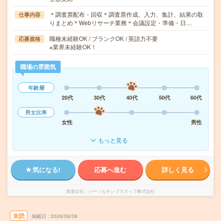
＊調査票配布・回収＊調査票作成、入力、集計、結果の取
仕事内容
りまとめ＊Webリサーチ業務＊会議設定・準備・日…
職種未経験OK / ブランクOK / 英語力不要
応募資格
※業界未経験OK！
職場の雰囲気
年齢層
20代
30代
40代
50代
60代
男女比率
女性
男性
もっと見る
気になる!
応募へ進む
詳しく見る
派遣会社
パーソルテンプスタッフ株式会社
未読
掲載日
2026/08/08