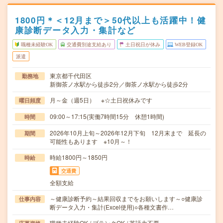
1800円＊＜12月まで＞50代以上も活躍中！健
康診断データ入力・集計など
職種未経験OK
交通費別途支給あり
土日祝日が休み
WEB登録OK
派遣
東京都千代田区
勤務地
新御茶ノ水駅から徒歩2分／御茶ノ水駅から徒歩2分
月～金（週5日） ※☆土日祝休みです
曜日頻度
09:00～17:15(実働7時間15分 休憩1時間)
時間
2026年10月上旬～2026年12月下旬 12月末まで 延長の
期間
可能性もあります ※10月～！
時給1800円～1850円
時給
交通費
全額支給
～健康診断予約～結果回収までをお願いします～○健康診
仕事内容
断データ入力・集計(Excel使用)○各種文書作…
職種未経験OK / ブランクOK / 英語力不要