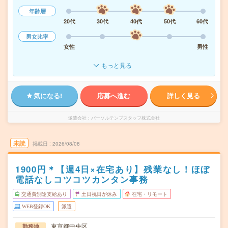
年齢層
20代
30代
40代
50代
60代
男女比率
女性
男性
もっと見る
気になる!
応募へ進む
詳しく見る
派遣会社
パーソルテンプスタッフ株式会社
未読
掲載日
2026/08/08
1900円＊【週4日×在宅あり】残業なし！ほぼ
電話なしコツコツカンタン事務
交通費別途支給あり
土日祝日が休み
在宅・リモート
WEB登録OK
派遣
東京都中央区
勤務地