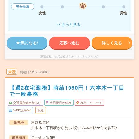
男女比率
女性
男性
もっと見る
気になる!
応募へ進む
詳しく見る
派遣会社
株式会社リクルートスタッフィング
未読
掲載日
2026/08/08
【週2在宅勤務】時給1950円！六本木一丁目
で一般事務
交通費別途支給あり
土日祝日が休み
在宅・リモート
WEB登録OK
派遣
東京都港区
勤務地
六本木一丁目駅から徒歩1分／六本木駅から徒歩7分
月～金／週5日
曜日頻度