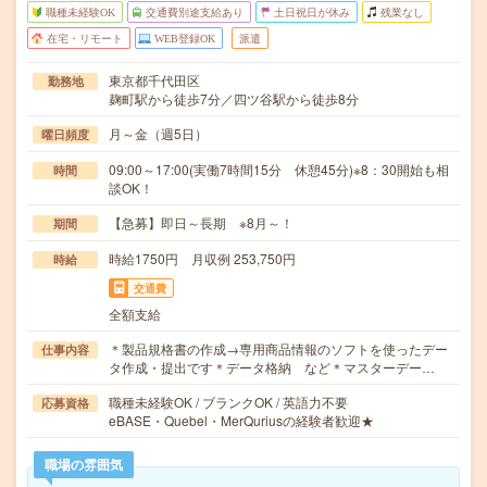
職種未経験OK
交通費別途支給あり
土日祝日が休み
残業なし
在宅・リモート
WEB登録OK
派遣
東京都千代田区
勤務地
麹町駅から徒歩7分／四ツ谷駅から徒歩8分
月～金（週5日）
曜日頻度
09:00～17:00(実働7時間15分 休憩45分)※8：30開始も相
時間
談OK！
【急募】即日～長期 ※8月～！
期間
時給1750円 月収例 253,750円
時給
交通費
全額支給
＊製品規格書の作成→専用商品情報のソフトを使ったデー
仕事内容
タ作成・提出です＊データ格納 など＊マスターデー…
職種未経験OK / ブランクOK / 英語力不要
応募資格
eBASE・Quebel・MerQuriusの経験者歓迎★
職場の雰囲気