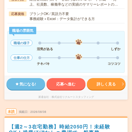
上、社員数、稼働率などの実績のサマリーレポートの…
ブランクOK / 英語力不要
応募資格
事務経験＋Excel：データ集計ができる方
職場の雰囲気
職場の様子
活気がある
しずか
仕事の仕方
テキパキ
コツコツ
気になる!
応募へ進む
詳しく見る
派遣会社
株式会社リクルートスタッフィング
未読
掲載日
2026/08/08
【週2～3在宅勤務】時給2050円！未経験