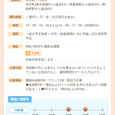
末広町(東京都)駅から徒歩2分／秋葉原駅から徒歩5分／御
徒町駅から徒歩6分
＜週5日＞月～金（土日祝日お休み）
曜日頻度
10：00～16：00または10：00～17：00（休憩60分）
時間
＜紹介予定派遣＞10月～派遣期間3～6か月後に正社員登用
期間
予定
時給1800円+通勤交通費
時給
交通費
別途全額支給します
未経験の方にも安心してお仕事をはじめていただけるよう
仕事内容
ていねいな指示のもと、書類整理やデータ入力などカ…
職種未経験OK / ブランクOK / 英語力不要
応募資格
◆未経験OK！電話およびメール対応を含む社会人のご経験
があること◆PCスキル：WordおよびExce…
職場の雰囲気
年齢層