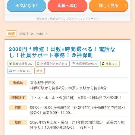
気になる!
応募へ進む
詳しく見る
派遣会社
株式会社ホンダスタッフィングサービス
未読
掲載日
2026/08/08
2000円＊時短！日数×時間選べる！電話な
し！社員サポート事務！＠神保町
職種未経験OK
交通費別途支給あり
土日祝日が休み
残業なし
WEB登録OK
派遣
東京都千代田区
勤務地
神保町駅から徒歩2分／御茶ノ水駅から徒歩8分
月・火・水・木・金(週4日) ※週3～5日勤務で相談OK！
曜日頻度
09:00～16:00(実働6時間 休憩1時間)※実働6時間で時間相
時間
談OK！始業9:00～11:00…
2026年09月上旬～長期 約1年間の期間限定 延長の可能
期間
性あり！10月開始相談OK！ ※9月～！