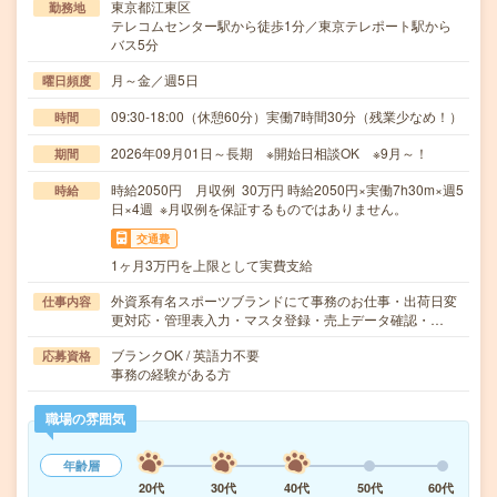
東京都江東区
勤務地
テレコムセンター駅から徒歩1分／東京テレポート駅から
バス5分
月～金／週5日
曜日頻度
09:30-18:00（休憩60分）実働7時間30分（残業少なめ！）
時間
2026年09月01日～長期 ※開始日相談OK ※9月～！
期間
時給2050円 月収例 30万円 時給2050円×実働7h30m×週5
時給
日×4週 ※月収例を保証するものではありません。
交通費
1ヶ月3万円を上限として実費支給
外資系有名スポーツブランドにて事務のお仕事・出荷日変
仕事内容
更対応・管理表入力・マスタ登録・売上データ確認・…
ブランクOK / 英語力不要
応募資格
事務の経験がある方
職場の雰囲気
年齢層
20代
30代
40代
50代
60代