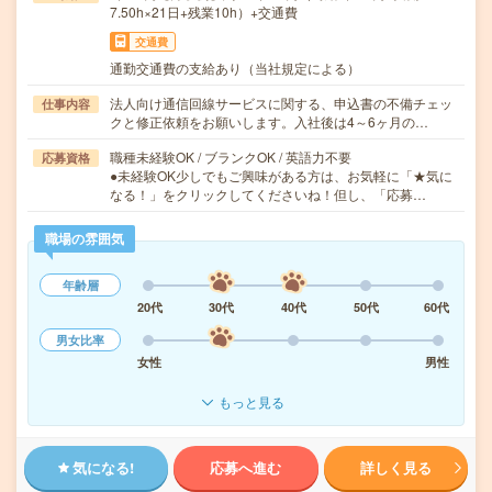
7.50h×21日+残業10h）+交通費
交通費
通勤交通費の支給あり（当社規定による）
法人向け通信回線サービスに関する、申込書の不備チェッ
仕事内容
クと修正依頼をお願いします。入社後は4～6ヶ月の…
職種未経験OK / ブランクOK / 英語力不要
応募資格
●未経験OK少しでもご興味がある方は、お気軽に「★気に
なる！」をクリックしてくださいね！但し、「応募…
職場の雰囲気
年齢層
20代
30代
40代
50代
60代
男女比率
女性
男性
もっと見る
気になる!
応募へ進む
詳しく見る