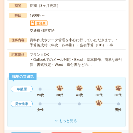
長期（3ヶ月更新）
期間
1900円～
時給
交通費
交通費別途支給
資料作成やデータ管理を中心に行っていただきます。１．
仕事内容
予算編成時（年次・四半期）・当初予算（OB）・事…
ブランクOK
応募資格
・Outlookでのメール対応・Excel：基本操作、簡単な表計
算・書式設定・Word：送付書などの…
職場の雰囲気
年齢層
20代
30代
40代
50代
60代
男女比率
女性
男性
もっと見る