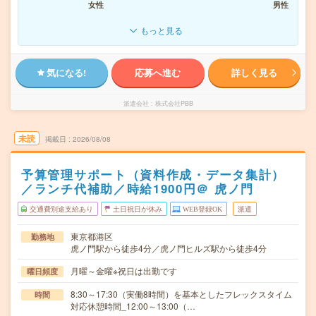
女性
男性
もっと見る
気になる!
応募へ進む
詳しく見る
派遣会社
株式会社PBB
未読
掲載日
2026/08/08
予算管理サポート（資料作成・データ集計）
／ランチ代補助／時給1900円＠ 虎ノ門
交通費別途支給あり
土日祝日が休み
WEB登録OK
派遣
東京都港区
勤務地
虎ノ門駅から徒歩4分／虎ノ門ヒルズ駅から徒歩4分
月曜～金曜※祝日は出勤です
曜日頻度
8:30～17:30（実働8時間）を基本としたフレックスタイム
時間
対応休憩時間_12:00～13:00（…