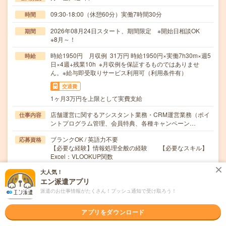
09:30-18:00（休憩60分）実働7時間30分
時間
2026年08月24日スタート、期間限定 ※開始日相談OK
期間
※8月～！
時給1950円 月収例 31万円 時給1950円×実働7h30m×週5
時給
日×4週+残業10h ※月収例を保証するものではありませ
ん。※給与即受取りサービス利用可（利用条件有）
交通費
1ヶ月3万円を上限として実費支給
店舗運営に関するアシスタント業務・CRM運営業務（ポイ
仕事内容
ントプログラム管理、会員特典、各種キャンペーン…
ブランクOK / 英語力不要
応募資格
【必要な経験】情報処理全般の経験 【必要なスキル】
Excel：VLOOKUP関数
大人気！
職場の雰囲気
エン派遣アプリ
派遣のお仕事情報がたくさん！プッシュ通知で受け取ろう！
職場の様子
活気がある
しずか
アプリをダウンロード
仕事の仕方