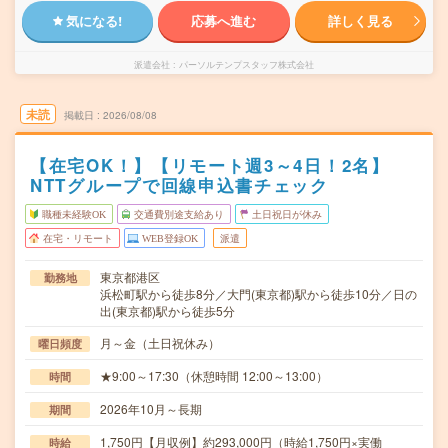
気になる!
応募へ進む
詳しく見る
派遣会社
パーソルテンプスタッフ株式会社
未読
掲載日
2026/08/08
【在宅OK！】【リモート週3～4日！2名】
NTTグループで回線申込書チェック
職種未経験OK
交通費別途支給あり
土日祝日が休み
在宅・リモート
WEB登録OK
派遣
東京都港区
勤務地
浜松町駅から徒歩8分／大門(東京都)駅から徒歩10分／日の
出(東京都)駅から徒歩5分
月～金（土日祝休み）
曜日頻度
★9:00～17:30（休憩時間 12:00～13:00）
時間
2026年10月～長期
期間
1,750円【月収例】約293,000円（時給1,750円×実働
時給