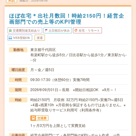
未読
掲載日
2026/08/08
ほぼ在宅＊出社月数回！時給2150円！経営企
画部門での売上等のKPI管理
交通費別途支給あり
土日祝日が休み
在宅・リモート
WEB登録OK
派遣
東京都千代田区
勤務地
有楽町駅から徒歩5分／日比谷駅から徒歩1分／東京駅から-
--分
月～金／週5日
曜日頻度
09:30-17:30（休憩60分）実働7時間
時間
2026年09月01日～長期 ※開始日相談OK ※9月～！
期間
時給2150円 月収例 32万円 時給2150円×実働7h×週5日
時給
×4週+残業10h ※月収例を保証するものではありません。※
給与即受取りサービス利用可（利用条件有）
交通費
1ヶ月3万円を上限として実費支給
経営企画部門にて・各部門毎のKPIレポート作成 ⇒売
仕事内容