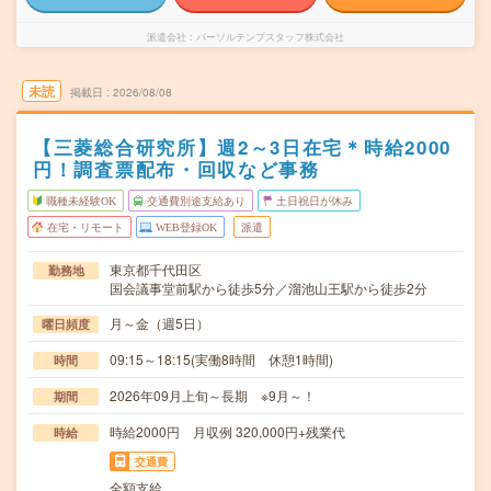
派遣会社
パーソルテンプスタッフ株式会社
未読
掲載日
2026/08/08
【三菱総合研究所】週2～3日在宅＊時給2000
円！調査票配布・回収など事務
職種未経験OK
交通費別途支給あり
土日祝日が休み
在宅・リモート
WEB登録OK
派遣
東京都千代田区
勤務地
国会議事堂前駅から徒歩5分／溜池山王駅から徒歩2分
月～金（週5日）
曜日頻度
09:15～18:15(実働8時間 休憩1時間)
時間
2026年09月上旬～長期 ※9月～！
期間
時給2000円 月収例 320,000円+残業代
時給
交通費
全額支給