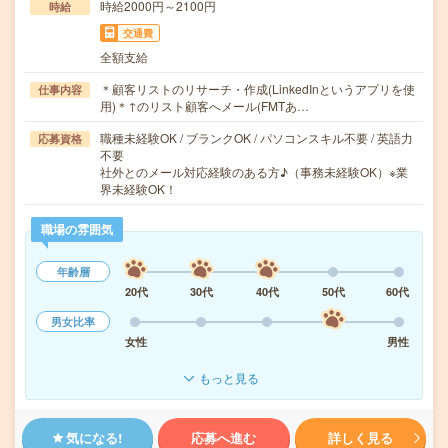
時給2000円～2100円
時給
交通費
全額支給
＊顧客リストのリサーチ・作成(LinkedInというアプリを使
仕事内容
用)＊↑のリスト顧客へメール(FMTあ…
職種未経験OK / ブランクOK / パソコンスキル不要 / 英語力
応募資格
不要
社外とのメール対応経験のある方♪（事務未経験OK）※業
界未経験OK！
職場の雰囲気
年齢層
20代
30代
40代
50代
60代
男女比率
女性
男性
もっと見る
気になる!
応募へ進む
詳しく見る