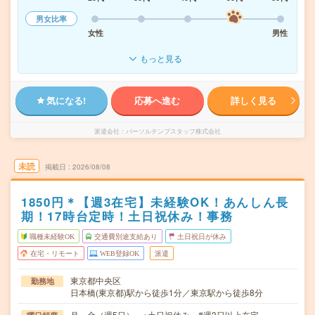
男女比率
女性
男性
もっと見る
気になる!
応募へ進む
詳しく見る
派遣会社
パーソルテンプスタッフ株式会社
未読
掲載日
2026/08/08
1850円＊【週3在宅】未経験OK！あんしん長
期！17時台定時！土日祝休み！事務
職種未経験OK
交通費別途支給あり
土日祝日が休み
在宅・リモート
WEB登録OK
派遣
東京都中央区
勤務地
日本橋(東京都)駅から徒歩1分／東京駅から徒歩8分
月～金（週5日） ※土日祝休み #週3日以上在宅