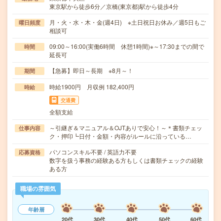
東京駅から徒歩6分／京橋(東京都)駅から徒歩4分
月・火・水・木・金(週4日) ※土日祝日お休み／週5日もご
曜日頻度
相談可
09:00～16:00(実働6時間 休憩1時間)※～17:30までの間で
時間
延長可
【急募】即日～長期 ※8月～！
期間
時給1900円 月収例 182,400円
時給
交通費
全額支給
～引継ぎ＆マニュアル＆OJTありで安心！～＊書類チェッ
仕事内容
ク・押印┗日付・金額・内容がルールに沿っている…
パソコンスキル不要 / 英語力不要
応募資格
数字を扱う事務の経験ある方もしくは書類チェックの経験
ある方
職場の雰囲気
年齢層
20代
30代
40代
50代
60代