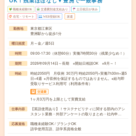
OK！残業ほぼなし▼豊洲で一般事務
職種未経験OK
交通費別途支給あり
土日祝日が休み
在宅・リモート
WEB登録OK
派遣
東京都江東区
勤務地
豊洲駅から徒歩1分
月～金／週5日
曜日頻度
09:00-17:30（休憩60分）実働7時間30分（残業少なめ！）
時間
2026年09月14日～長期 ※開始日相談OK ※9月～！
期間
時給2050円 月収例 30万円 時給2050円×実働7h30m×週5
時給
日×4週 ※月収例を保証するものではありません。※給与即
受取りサービス利用可（利用条件有）
交通費
1ヶ月3万円を上限として実費支給
【英語使用あり】！サステナビリティに関する部内のアシ
仕事内容
スタント業務・外部アンケートの取りまとめ・社内申…
職種未経験OK / ブランクOK
応募資格
語学使用言語、語学系資格全般