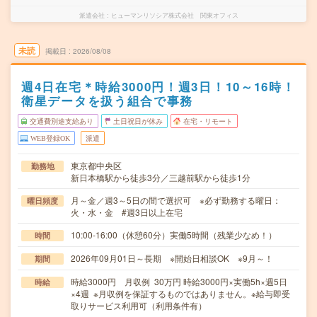
派遣会社
ヒューマンリソシア株式会社 関東オフィス
未読
掲載日
2026/08/08
週4日在宅＊時給3000円！週3日！10～16時！
衛星データを扱う組合で事務
交通費別途支給あり
土日祝日が休み
在宅・リモート
WEB登録OK
派遣
東京都中央区
勤務地
新日本橋駅から徒歩3分／三越前駅から徒歩1分
月～金／週3～5日の間で選択可 ※必ず勤務する曜日：
曜日頻度
火・水・金 #週3日以上在宅
10:00-16:00（休憩60分）実働5時間（残業少なめ！）
時間
2026年09月01日～長期 ※開始日相談OK ※9月～！
期間
時給3000円 月収例 30万円 時給3000円×実働5h×週5日
時給
×4週 ※月収例を保証するものではありません。※給与即受
取りサービス利用可（利用条件有）