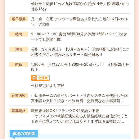
橋駅から徒歩12分／九段下駅から徒歩14分／後楽園駅から
徒歩16分
月～金 在宅,テレワーク勤務あり慣れたら週3～4日のテレ
曜日頻度
ワーク勤務
9：00～17：30(実働7時間30分／休憩1時間)＊9：30スタ
時間
ートでも調整可能
長期（3ヶ月以上） 【8月～/9月～】開始時期はお気軽にご
期間
相談ください 慣れたらリモート勤務日あり
1,800円 月額27万円(1,800円×20日×7.5ｈ) #月収25万円
時給
以上
交通費
当社規定により支給
〇採用チームの事務サポート・社内システムを使用した購
仕事内容
買申請や支払手続き・出張旅費・交通費などの精算処…
職種未経験OK / ブランクOK / 英語力不要
応募資格
・オフィスでの就業経験のある方業務経験に自信がなくと
も徐々に覚えていただければＯＫ！まずはお気軽にご…
職場の雰囲気