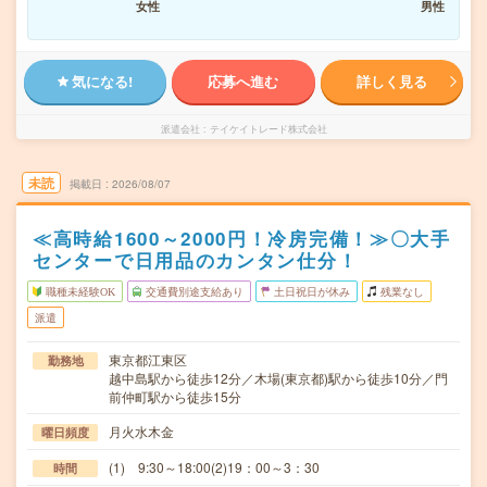
女性
男性
気になる!
応募へ進む
詳しく見る
派遣会社
テイケイトレード株式会社
未読
掲載日
2026/08/07
≪高時給1600～2000円！冷房完備！≫〇大手
センターで日用品のカンタン仕分！
職種未経験OK
交通費別途支給あり
土日祝日が休み
残業なし
派遣
東京都江東区
勤務地
越中島駅から徒歩12分／木場(東京都)駅から徒歩10分／門
前仲町駅から徒歩15分
月火水木金
曜日頻度
(1) 9:30～18:00(2)19：00～3：30
時間