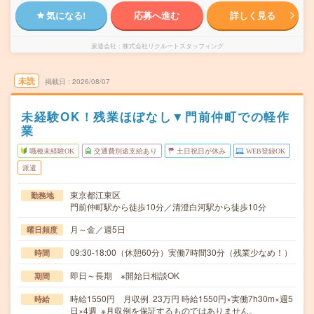
気になる!
応募へ進む
詳しく見る
派遣会社
株式会社リクルートスタッフィング
未読
掲載日
2026/08/07
未経験OK！残業ほぼなし▼門前仲町での軽作
業
職種未経験OK
交通費別途支給あり
土日祝日が休み
WEB登録OK
派遣
東京都江東区
勤務地
門前仲町駅から徒歩10分／清澄白河駅から徒歩10分
月～金／週5日
曜日頻度
09:30-18:00（休憩60分）実働7時間30分（残業少なめ！）
時間
即日～長期 ※開始日相談OK
期間
時給1550円 月収例 23万円 時給1550円×実働7h30m×週5
時給
日×4週 ※月収例を保証するものではありません。