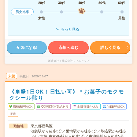
20代
30代
40代
50代
60代
男女比率
女性
男性
もっと見る
気になる!
応募へ進む
詳しく見る
派遣会社
株式会社フィルアップ
未読
掲載日
2026/08/07
《単発1日OK！日払い可》＊お菓子のモクモ
クシール貼り
職種未経験OK
交通費別途支給あり
土日祝日が休み
WEB登録OK
派遣
東京都豊島区
勤務地
池袋駅から徒歩5分／巣鴨駅から徒歩5分／駒込駅から徒歩
5分／大塚(東京都)駅から徒歩5分／東池袋駅から徒歩5分