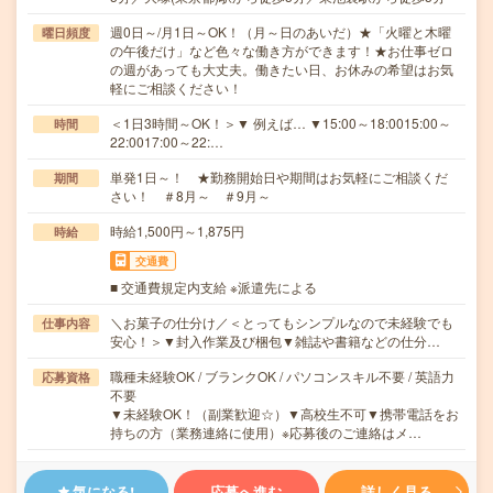
週0日～/月1日～OK！（月～日のあいだ）★「火曜と木曜
曜日頻度
の午後だけ」など色々な働き方ができます！★お仕事ゼロ
の週があっても大丈夫。働きたい日、お休みの希望はお気
軽にご相談ください！
＜1日3時間～OK！＞▼ 例えば… ▼15:00～18:0015:00～
時間
22:0017:00～22:…
単発1日～！ ★勤務開始日や期間はお気軽にご相談くだ
期間
さい！ ＃8月～ ＃9月～
時給1,500円～1,875円
時給
交通費
■ 交通費規定内支給 ※派遣先による
＼お菓子の仕分け／＜とってもシンプルなので未経験でも
仕事内容
安心！＞▼封入作業及び梱包▼雑誌や書籍などの仕分…
職種未経験OK / ブランクOK / パソコンスキル不要 / 英語力
応募資格
不要
▼未経験OK！（副業歓迎☆）▼高校生不可▼携帯電話をお
持ちの方（業務連絡に使用）※応募後のご連絡はメ…
気になる!
応募へ進む
詳しく見る