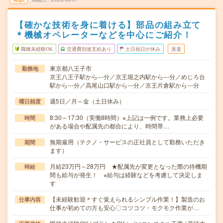
【確かな技術を身に着ける】部品の組み立て
＊機械オペレーターなどを中心にご紹介！
職種未経験OK
交通費別途支給あり
土日祝日が休み
派遣
東京都八王子市
勤務地
京王八王子駅から---分／京王堀之内駅から---分／めじろ台
駅から---分／高尾山口駅から---分／京王片倉駅から---分
週5日／月～金（土日休み）
曜日頻度
8:30～17:30（実働8時間）※上記は一例です。業務上必要
時間
がある場合や配属先の都合により、時間帯…
無期雇用（テクノ・サービスの正社員として勤務いただき
期間
ます）
月給23万円～28万円 ★配属先が変更となった際の待機期
時給
間も給与が発生！ ※給与は経験などを考慮して決定しま
す
【未経験歓迎＊すぐ覚えられるシンプル作業！】製造のお
仕事内容
仕事が初めての方も安心〇コツコツ・モクモク作業が…