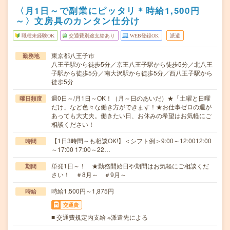
〈月1日～で副業にピッタリ＊時給1,500円
～〉文房具のカンタン仕分け
職種未経験OK
交通費別途支給あり
WEB登録OK
派遣
東京都八王子市
勤務地
八王子駅から徒歩5分／京王八王子駅から徒歩5分／北八王
子駅から徒歩5分／南大沢駅から徒歩5分／西八王子駅から
徒歩5分
週0日～/月1日～OK！（月～日のあいだ）★「土曜と日曜
曜日頻度
だけ」など色々な働き方ができます！★お仕事ゼロの週が
あっても大丈夫。働きたい日、お休みの希望はお気軽にご
相談ください！
【1日3時間～も相談OK!】＜シフト例＞9:00～12:0012:00
時間
～17:00 17:00～22…
単発1日～！ ★勤務開始日や期間はお気軽にご相談くだ
期間
さい！ ＃8月～ ＃9月～
時給1,500円～1,875円
時給
交通費
■ 交通費規定内支給 ※派遣先による