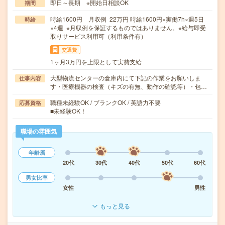
即日～長期 ※開始日相談OK
期間
時給1600円 月収例 22万円 時給1600円×実働7h×週5日
時給
×4週 ※月収例を保証するものではありません。※給与即受
取りサービス利用可（利用条件有）
交通費
1ヶ月3万円を上限として実費支給
大型物流センターの倉庫内にて下記の作業をお願いしま
仕事内容
す・医療機器の検査（キズの有無、動作の確認等）・包…
職種未経験OK / ブランクOK / 英語力不要
応募資格
■未経験OK！
職場の雰囲気
年齢層
20代
30代
40代
50代
60代
男女比率
女性
男性
もっと見る