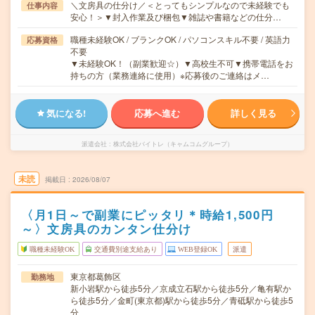
＼文房具の仕分け／＜とってもシンプルなので未経験でも
仕事内容
安心！＞▼封入作業及び梱包▼雑誌や書籍などの仕分…
職種未経験OK / ブランクOK / パソコンスキル不要 / 英語力
応募資格
不要
▼未経験OK！（副業歓迎☆）▼高校生不可▼携帯電話をお
持ちの方（業務連絡に使用）※応募後のご連絡はメ…
気になる!
応募へ進む
詳しく見る
派遣会社
株式会社バイトレ（キャムコムグループ）
未読
掲載日
2026/08/07
〈月1日～で副業にピッタリ＊時給1,500円
～〉文房具のカンタン仕分け
職種未経験OK
交通費別途支給あり
WEB登録OK
派遣
東京都葛飾区
勤務地
新小岩駅から徒歩5分／京成立石駅から徒歩5分／亀有駅か
ら徒歩5分／金町(東京都)駅から徒歩5分／青砥駅から徒歩5
分