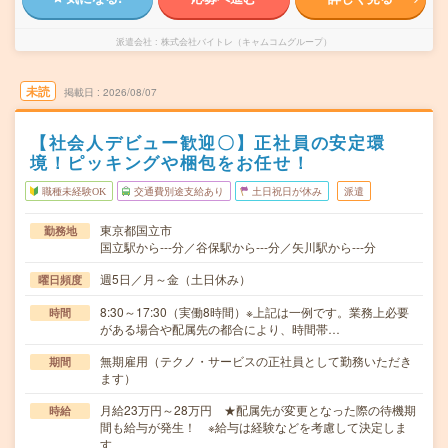
派遣会社
株式会社バイトレ（キャムコムグループ）
未読
掲載日
2026/08/07
【社会人デビュー歓迎〇】正社員の安定環
境！ピッキングや梱包をお任せ！
職種未経験OK
交通費別途支給あり
土日祝日が休み
派遣
東京都国立市
勤務地
国立駅から---分／谷保駅から---分／矢川駅から---分
週5日／月～金（土日休み）
曜日頻度
8:30～17:30（実働8時間）※上記は一例です。業務上必要
時間
がある場合や配属先の都合により、時間帯…
無期雇用（テクノ・サービスの正社員として勤務いただき
期間
ます）
月給23万円～28万円 ★配属先が変更となった際の待機期
時給
間も給与が発生！ ※給与は経験などを考慮して決定しま
す