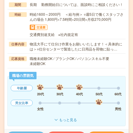
長期 勤務開始日については、面談時にご相談ください！
期間
時給1600～2000円 ＜給与例＞ ○週5日で働くスタッフさ
時給
んの場合 1,800円×7.5時間×20日間=月収270,000円
交通費
交通費別途支給 ※社内規定有
物流大手にて仕分け作業をお願いいたします！＜具体的に
仕事内容
は＞○仕分センターで製造したに日用品を荷物に貼っ…
職種未経験OK / ブランクOK / パソコンスキル不要
応募資格
未経験OK
職場の雰囲気
年齢層
20代
30代
40代
50代
60代
男女比率
女性
男性
もっと見る