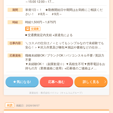
～15:00 12:00～17…
単発1日～！ ★勤務開始日や期間はお気軽にご相談くだ
期間
さい！ ＃8月～ ＃9月～
時給1,500円～1,875円
時給
交通費
■ 交通費規定内支給 ※派遣先による
＼コスメの仕分け／＜とってもシンプルなので未経験でも
仕事内容
安心！＞▼封入作業及び梱包▼雑誌や書籍などの仕分…
職種未経験OK / ブランクOK / パソコンスキル不要 / 英語力
応募資格
不要
▼未経験OK！（副業歓迎☆）▼高校生不可▼携帯電話をお
持ちの方（業務連絡に使用）※応募後のご連絡はメ…
気になる!
応募へ進む
詳しく見る
派遣会社
株式会社バイトレ（キャムコムグループ）
未読
掲載日
2026/08/07