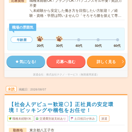
職種未経験OK / ブランクOK / パソコンスキル不要 / 英語力
応募資格
不要
＼未経験から安定した働き方を目指したい方歓迎！／経
験・資格・学歴は問いません◎「そろそろ腰を据えて専…
職場の雰囲気
年齢層
20代
30代
40代
50代
60代
気になる!
応募へ進む
詳しく見る
派遣会社
株式会社テクノ・サービス（無期雇用派遣）
未読
掲載日
2026/08/07
【社会人デビュー歓迎〇】正社員の安定環
境！ピッキングや梱包をお任せ！
職種未経験OK
交通費別途支給あり
土日祝日が休み
派遣
東京都八王子市
勤務地