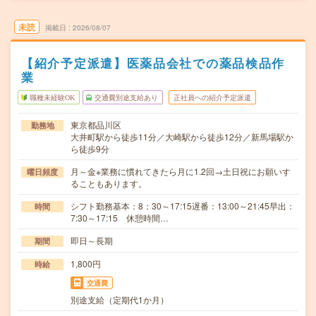
未読
掲載日
2026/08/07
【紹介予定派遣】医薬品会社での薬品検品作
業
職種未経験OK
交通費別途支給あり
正社員への紹介予定派遣
東京都品川区
勤務地
大井町駅から徒歩11分／大崎駅から徒歩12分／新馬場駅か
ら徒歩9分
月～金※業務に慣れてきたら月に1.2回→土日祝にお願いす
曜日頻度
ることもあります。
シフト勤務基本：8：30～17:15遅番：13:00～21:45早出：
時間
7:30～17:15 休憩時間…
即日～長期
期間
1,800円
時給
交通費
別途支給（定期代1か月）