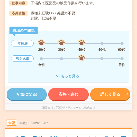
工場内で医薬品の検品作業を行います。
仕事内容
職種未経験OK / 英語力不要
応募資格
経験、知識不要
職場の雰囲気
年齢層
20代
30代
40代
50代
60代
男女比率
女性
男性
もっと見る
気になる!
応募へ進む
詳しく見る
派遣会社
TGCゼネラルサービス株式会社
未読
掲載日
2026/08/07