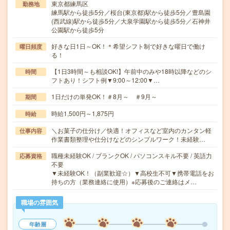
東京都練馬区
勤務地
練馬駅から徒歩5分／桜台(東京都)駅から徒歩5分／豊島園
(西武線)駅から徒歩5分／大泉学園駅から徒歩5分／石神井
公園駅から徒歩5分
好きな日1日～OK！＊希望シフト制で好きな曜日で働け
曜日頻度
る！
【1日3時間～も相談OK!】午前中のみや18時以降などのシ
時間
フトあり！シフト例▼9:00～12:00▼…
1日だけの単発OK！＃8月～ ＃9月～
期間
時給1,500円～1,875円
時給
＼お菓子の仕分け／快適！オフィスなど室内のカンタン軽
仕事内容
作業書類整理や仕分けなどのシンプルワーク！未経験…
職種未経験OK / ブランクOK / パソコンスキル不要 / 英語力
応募資格
不要
▼未経験OK！（副業歓迎☆）▼高校生不可▼携帯電話をお
持ちの方（業務連絡に使用）※応募後のご連絡はメ…
職場の雰囲気
年齢層