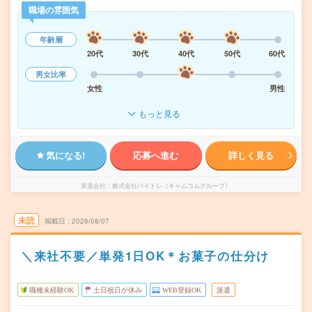
職場の雰囲気
年齢層
20代
30代
40代
50代
60代
男女比率
女性
男性
もっと見る
気になる!
応募へ進む
詳しく見る
派遣会社
株式会社バイトレ（キャムコムグループ）
未読
掲載日
2026/08/07
＼来社不要／単発1日OK＊お菓子の仕分け
職種未経験OK
土日祝日が休み
WEB登録OK
派遣