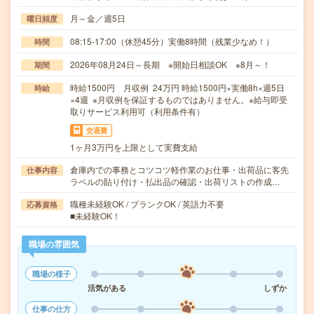
月～金／週5日
曜日頻度
08:15-17:00（休憩45分）実働8時間（残業少なめ！）
時間
2026年08月24日～長期 ※開始日相談OK ※8月～！
期間
時給1500円 月収例 24万円 時給1500円×実働8h×週5日
時給
×4週 ※月収例を保証するものではありません。※給与即受
取りサービス利用可（利用条件有）
交通費
1ヶ月3万円を上限として実費支給
倉庫内での事務とコツコツ軽作業のお仕事・出荷品に客先
仕事内容
ラベルの貼り付け・払出品の確認・出荷リストの作成…
職種未経験OK / ブランクOK / 英語力不要
応募資格
■未経験OK！
職場の雰囲気
職場の様子
活気がある
しずか
仕事の仕方