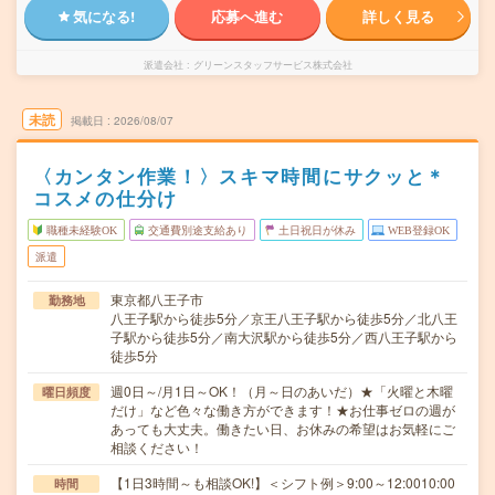
気になる!
応募へ進む
詳しく見る
派遣会社
グリーンスタッフサービス株式会社
未読
掲載日
2026/08/07
〈カンタン作業！〉スキマ時間にサクッと＊
コスメの仕分け
職種未経験OK
交通費別途支給あり
土日祝日が休み
WEB登録OK
派遣
東京都八王子市
勤務地
八王子駅から徒歩5分／京王八王子駅から徒歩5分／北八王
子駅から徒歩5分／南大沢駅から徒歩5分／西八王子駅から
徒歩5分
週0日～/月1日～OK！（月～日のあいだ）★「火曜と木曜
曜日頻度
だけ」など色々な働き方ができます！★お仕事ゼロの週が
あっても大丈夫。働きたい日、お休みの希望はお気軽にご
相談ください！
【1日3時間～も相談OK!】＜シフト例＞9:00～12:0010:00
時間