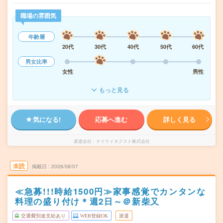
職場の雰囲気
年齢層
20代
30代
40代
50代
60代
男女比率
女性
男性
もっと見る
気になる!
応募へ進む
詳しく見る
派遣会社
テイケイネクスト株式会社
未読
掲載日
2026/08/07
≪急募!!!時給1500円≫家事感覚でカンタンな
料理の盛り付け＊週2日～＠新柴又
交通費別途支給あり
WEB登録OK
派遣