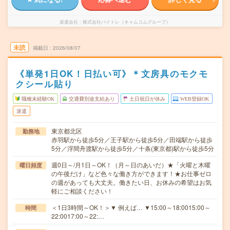
派遣会社
株式会社バイトレ（キャムコムグループ）
未読
掲載日
2026/08/07
《単発1日OK！日払い可》＊文房具のモクモ
クシール貼り
職種未経験OK
交通費別途支給あり
土日祝日が休み
WEB登録OK
派遣
東京都北区
勤務地
赤羽駅から徒歩5分／王子駅から徒歩5分／田端駅から徒歩
5分／浮間舟渡駅から徒歩5分／十条(東京都)駅から徒歩5分
週0日～/月1日～OK！（月～日のあいだ）★「火曜と木曜
曜日頻度
の午後だけ」など色々な働き方ができます！★お仕事ゼロ
の週があっても大丈夫。働きたい日、お休みの希望はお気
軽にご相談ください！
＜1日3時間～OK！＞▼ 例えば… ▼15:00～18:0015:00～
時間
22:0017:00～22:…