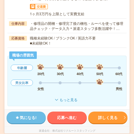
交通費
1ヶ月3万円を上限として実費支給
・修理品の開梱・修理完了後の梱包・ルーペを使って修理
仕事内容
品チェック・データ入力＊派遣スタッフ多数活躍中！…
職種未経験OK / ブランクOK / 英語力不要
応募資格
■未経験OK！
職場の雰囲気
年齢層
20代
30代
40代
50代
60代
男女比率
女性
男性
もっと見る
気になる!
応募へ進む
詳しく見る
派遣会社
株式会社リクルートスタッフィング