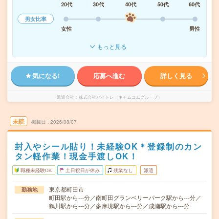
20代
30代
40代
50代
60代
男女比率
女性
男性
もっと見る
気になる!
応募へ進む
詳しく見る
派遣会社
株式会社バイトレ（キャムコムグループ）
未読
掲載日
2026/08/07
封入やシール貼り！未経験OK＊登録制のカン
タン軽作業！現金手渡しOK！
職種未経験OK
土日祝日が休み
残業なし
派遣
東京都町田市
勤務地
町田駅から---分／南町田グランベリーパーク駅から---分／
鶴川駅から---分／多摩境駅から---分／成瀬駅から---分