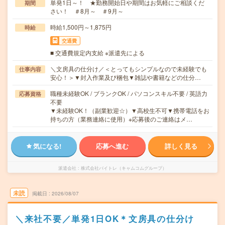
単発1日～！ ★勤務開始日や期間はお気軽にご相談くだ
期間
さい！ ＃8月～ ＃9月～
時給1,500円～1,875円
時給
交通費
■ 交通費規定内支給 ※派遣先による
＼文房具の仕分け／＜とってもシンプルなので未経験でも
仕事内容
安心！＞▼封入作業及び梱包▼雑誌や書籍などの仕分…
職種未経験OK / ブランクOK / パソコンスキル不要 / 英語力
応募資格
不要
▼未経験OK！（副業歓迎☆）▼高校生不可▼携帯電話をお
持ちの方（業務連絡に使用）※応募後のご連絡はメ…
気になる!
応募へ進む
詳しく見る
派遣会社
株式会社バイトレ（キャムコムグループ）
未読
掲載日
2026/08/07
＼来社不要／単発1日OK＊文房具の仕分け