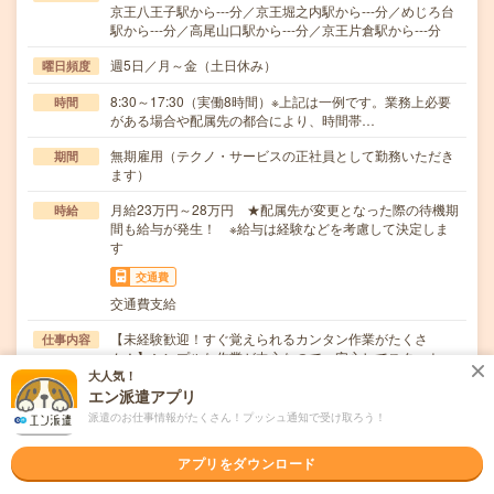
京王八王子駅から---分／京王堀之内駅から---分／めじろ台
駅から---分／高尾山口駅から---分／京王片倉駅から---分
週5日／月～金（土日休み）
曜日頻度
8:30～17:30（実働8時間）※上記は一例です。業務上必要
時間
がある場合や配属先の都合により、時間帯…
無期雇用（テクノ・サービスの正社員として勤務いただき
期間
ます）
月給23万円～28万円 ★配属先が変更となった際の待機期
時給
間も給与が発生！ ※給与は経験などを考慮して決定しま
す
交通費
交通費支給
【未経験歓迎！すぐ覚えられるカンタン作業がたくさ
仕事内容
ん！】シンプルな作業が中心なので、安心してスタート
で…
大人気！
エン派遣アプリ
職種未経験OK / ブランクOK / パソコンスキル不要 / 英語力
応募資格
派遣のお仕事情報がたくさん！プッシュ通知で受け取ろう！
不要
＼未経験から安定した働き方を目指したい方歓迎！／経
アプリをダウンロード
験・資格・学歴は問いません◎「そろそろ腰を据えて働…