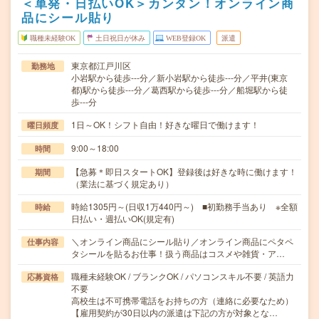
＜単発・日払いOK＞カンタン！オンライン商
品にシール貼り
職種未経験OK
土日祝日が休み
WEB登録OK
派遣
東京都江戸川区
勤務地
小岩駅から徒歩---分／新小岩駅から徒歩---分／平井(東京
都)駅から徒歩---分／葛西駅から徒歩---分／船堀駅から徒
歩---分
1日～OK！シフト自由！好きな曜日で働けます！
曜日頻度
9:00～18:00
時間
【急募＊即日スタートOK】登録後は好きな時に働けます！
期間
（業法に基づく規定あり）
時給1305円～(日収1万440円～) ■初勤務手当あり ※全額
時給
日払い・週払いOK(規定有)
＼オンライン商品にシール貼り／オンライン商品にペタペ
仕事内容
タシールを貼るお仕事！扱う商品はコスメや雑貨・ア…
職種未経験OK / ブランクOK / パソコンスキル不要 / 英語力
応募資格
不要
高校生は不可携帯電話をお持ちの方（連絡に必要なため）
【雇用契約が30日以内の派遣は下記の方が対象とな…