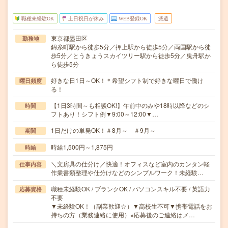
職種未経験OK
土日祝日が休み
WEB登録OK
派遣
東京都墨田区
勤務地
錦糸町駅から徒歩5分／押上駅から徒歩5分／両国駅から徒
歩5分／とうきょうスカイツリー駅から徒歩5分／曳舟駅か
ら徒歩5分
好きな日1日～OK！＊希望シフト制で好きな曜日で働け
曜日頻度
る！
【1日3時間～も相談OK!】午前中のみや18時以降などのシ
時間
フトあり！シフト例▼9:00～12:00▼…
1日だけの単発OK！＃8月～ ＃9月～
期間
時給1,500円～1,875円
時給
＼文房具の仕分け／快適！オフィスなど室内のカンタン軽
仕事内容
作業書類整理や仕分けなどのシンプルワーク！未経験…
職種未経験OK / ブランクOK / パソコンスキル不要 / 英語力
応募資格
不要
▼未経験OK！（副業歓迎☆）▼高校生不可▼携帯電話をお
持ちの方（業務連絡に使用）※応募後のご連絡はメ…