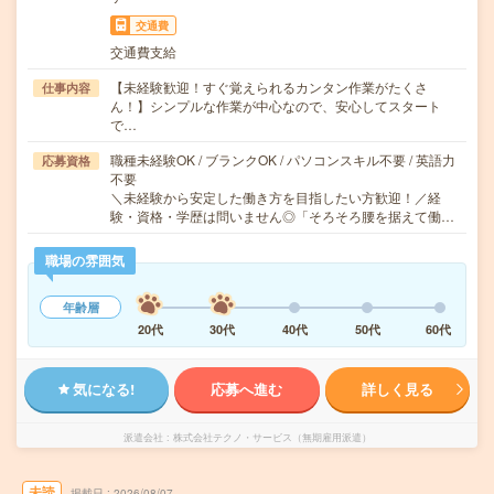
交通費
交通費支給
【未経験歓迎！すぐ覚えられるカンタン作業がたくさ
仕事内容
ん！】シンプルな作業が中心なので、安心してスタート
で…
職種未経験OK / ブランクOK / パソコンスキル不要 / 英語力
応募資格
不要
＼未経験から安定した働き方を目指したい方歓迎！／経
験・資格・学歴は問いません◎「そろそろ腰を据えて働…
職場の雰囲気
年齢層
20代
30代
40代
50代
60代
気になる!
応募へ進む
詳しく見る
派遣会社
株式会社テクノ・サービス（無期雇用派遣）
未読
掲載日
2026/08/07