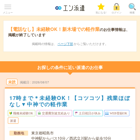
メニュー
気になる!
ログイン
検索
【電話なし】未経験OK！新木場での軽作業
のお仕事情報は、
掲載が終了しています
掲載時の情報は、
ページ下部
からご覧いただけます。
お探しの条件に近い派遣のお仕事
未読
掲載日
2026/08/07
17時まで＊未経験OK！【コツコツ】残業ほぼ
なし▼中神での軽作業
職種未経験OK
交通費別途支給あり
土日祝日が休み
WEB登録OK
派遣
東京都昭島市
勤務地
中神駅からバス10分／西武立川駅から徒歩10分