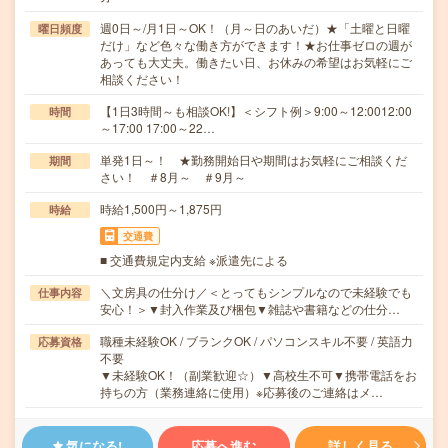
週0日～/月1日～OK！（月～日のあいだ）★「土曜と日曜
曜日頻度
だけ」など色々な働き方ができます！★お仕事ゼロの週が
あっても大丈夫。働きたい日、お休みの希望はお気軽にご
相談ください！
【1日3時間～も相談OK!】＜シフト例＞9:00～12:0012:00
時間
～17:00 17:00～22…
単発1日～！ ★勤務開始日や期間はお気軽にご相談くだ
期間
さい！ ＃8月～ ＃9月～
時給1,500円～1,875円
時給
交通費
■ 交通費規定内支給 ※派遣先による
＼文房具の仕分け／＜とってもシンプルなので未経験でも
仕事内容
安心！＞▼封入作業及び梱包▼雑誌や書籍などの仕分…
職種未経験OK / ブランクOK / パソコンスキル不要 / 英語力
応募資格
不要
▼未経験OK！（副業歓迎☆）▼高校生不可▼携帯電話をお
持ちの方（業務連絡に使用）※応募後のご連絡はメ…
気になる!
応募へ進む
詳しく見る