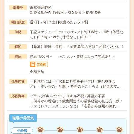
東京都葛飾区
勤務地
新柴又駅から徒歩2分／柴又駅から徒歩10分
週2日～5日＊土日祝含めたシフト制
曜日頻度
下記スケジュールの中でのシフト制(1)6時～11時（休憩な
時間
し）(2)6時～12時（休憩なし）(3)1…
【急募】即日～長期！ ＊短期希望の方はご相談ください！
期間
時給1500円～ （※スキル・資格によって昇給あり）
時給
交通費
全額支給
ー具体的にはー・お皿に料理を盛り付け（約100食ほ
仕事内容
ど）・洗いもの・配膳 ・料理の下ごしらえ（野菜の皮…
ブランクOK / パソコンスキル不要 / 英語力不要
応募資格
・何等かの現場にて飲食関連での業務経験のある方（例：
ファミレス、レストランなど）『応募から採用の流れ…
職場の雰囲気
年齢層