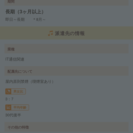
期間
長期（3ヶ月以上）
即日～長期 ＊8月～
派遣先の情報
業種
IT通信関連
配属先について
屋内原則禁煙（喫煙室あり）
男女比
3：7
平均年齢
30代後半
その他の特徴