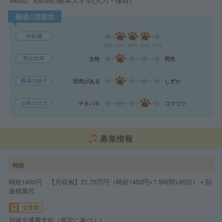
Word、Excelの基本スキル(入力・保存)
職場の雰囲気
年齢層
20代
30代
40代
50代
60代
男女比率
女性
男性
職場の様子
活気がある
しずか
仕事の仕方
テキパキ
コツコツ
募集情報
時給
時給1450円 【月収例】21.75万円（時給1450円×7.5時間×20日）＋別
途残業代
交通費
別途交通費支給（規定に基づく）