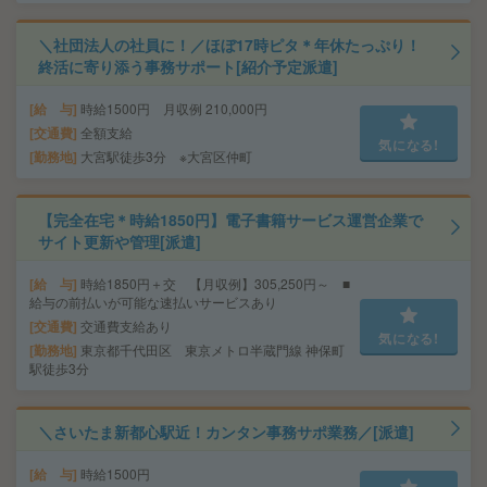
＼社団法人の社員に！／ほぼ17時ピタ＊年休たっぷり！
終活に寄り添う事務サポート[紹介予定派遣]
給 与
時給1500円 月収例 210,000円
交通費
全額支給
気になる!
勤務地
大宮駅徒歩3分 ※大宮区仲町
【完全在宅＊時給1850円】電子書籍サービス運営企業で
サイト更新や管理[派遣]
給 与
時給1850円＋交 【月収例】305,250円～ ■
給与の前払いが可能な速払いサービスあり
交通費
交通費支給あり
気になる!
勤務地
東京都千代田区 東京メトロ半蔵門線 神保町
駅徒歩3分
＼さいたま新都心駅近！カンタン事務サポ業務／[派遣]
給 与
時給1500円