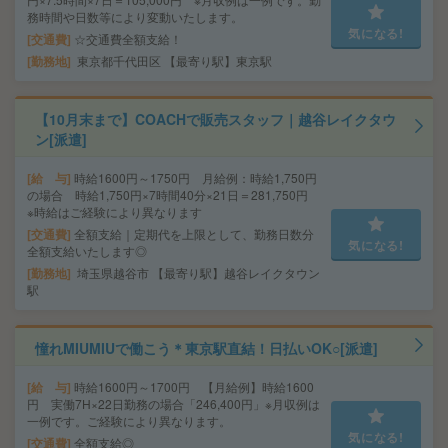
務時間や日数等により変動いたします。
気になる!
交通費
☆交通費全額支給！
勤務地
東京都千代田区 【最寄り駅】東京駅
【10月末まで】COACHで販売スタッフ｜越谷レイクタウ
ン[派遣]
給 与
時給1600円～1750円 月給例：時給1,750円
の場合 時給1,750円×7時間40分×21日＝281,750円
※時給はご経験により異なります
交通費
全額支給｜定期代を上限として、勤務日数分
気になる!
全額支給いたします◎
勤務地
埼玉県越谷市 【最寄り駅】越谷レイクタウン
駅
憧れMIUMIUで働こう＊東京駅直結！日払いOK○[派遣]
給 与
時給1600円～1700円 【月給例】時給1600
円 実働7H×22日勤務の場合「246,400円」※月収例は
一例です。ご経験により異なります。
気になる!
交通費
全額支給◎