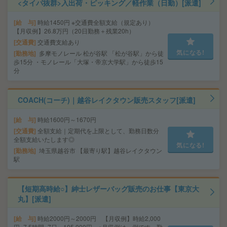
<タイパ抜群>入出荷・ピッキング／軽作業（日勤）[派遣]
給 与
時給1450円 ※交通費全額支給（規定あり）
【月収例】26.8万円（20日勤務＋残業20h）
交通費
交通費支給あり
気になる!
勤務地
多摩モノレール 松が谷駅 「松が谷駅」から徒
歩15分 ・モノレール「大塚・帝京大学駅」から徒歩15
分
COACH(コーチ)｜越谷レイクタウン販売スタッフ[派遣]
給 与
時給1600円～1670円
交通費
全額支給｜定期代を上限として、勤務日数分
全額支給いたします◎
気になる!
勤務地
埼玉県越谷市 【最寄り駅】越谷レイクタウン
駅
【短期高時給○】紳士レザーバッグ販売のお仕事【東京大
丸】[派遣]
給 与
時給2000円～2000円 【月収例】時給2,000
円×7.5時間×7日＝105,000円 ※月収例は一例です。勤