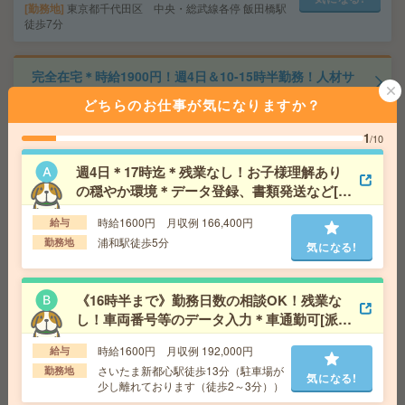
勤務地
東京都千代田区 中央・総武線各停 飯田橋駅
徒歩7分
完全在宅＊時給1900円！週4日＆10-15時半勤務！人材サ
ービス企業で営業事務[派遣]
どちらのお仕事が気になりますか？
給 与
時給1900円～2100円＋交 ■給与の前払いが
1
/10
可能な速払いサービスあり
交通費
交通費支給あり
週4日＊17時迄＊残業なし！お子様理解あり
気になる!
勤務地
東京都千代田区 東京メトロ有楽町線 麹町駅
の穏やか環境＊データ登録、書類発送など[派
徒歩1分、東京メトロ半蔵門線 半蔵門駅徒歩5分
遣]
時給1600円 月収例 166,400円
給与
浦和駅徒歩5分
勤務地
気になる!
【週2日＊10～17時】時給1700円＊残業なし＊カンタン
事務！[派遣]
《16時半まで》勤務日数の相談OK！残業な
給 与
時給1700円 月収例 81,600円
し！車両番号等のデータ入力＊車通勤可[派
交通費
全額支給
気になる!
遣]
勤務地
西新宿駅徒歩2分、新宿西口駅徒歩5分
時給1600円 月収例 192,000円
給与
さいたま新都心駅徒歩13分（駐車場が
勤務地
気になる!
少し離れております（徒歩2～3分））
1750円【用賀駅直結！時短もOK！】大手グループ会社で