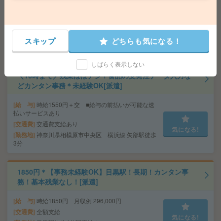
直接雇用目指せる＠10月[紹介予定派遣]
給 与
時給1750円 月収例 280,000円+残業代
交通費
全額支給
スキップ
どちらも気になる！
気になる!
勤務地
用賀駅徒歩1分
しばらく表示しない
＼16時まで／残業ほぼナシ！食品の受発注データ入力な
どカンタン事務＊未経験OK[派遣]
給 与
時給1550円＋交 ■給与の前払いが可能な速
払いサービスあり
交通費
交通費支給あり
気になる!
勤務地
神奈川県相模原市中央区 横浜線 矢部駅徒歩
3分
1850円＊【事務未経験OK】目黒駅！長期！カンタン事
務！基本残業なし！[派遣]
給 与
時給1850円 月収例 296,000円
交通費
全額支給
気になる!