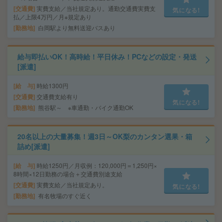
交通費
実費支給／当社規定あり。通勤交通費実費支
気になる!
払／上限4万円／月※規定あり
勤務地
白岡駅より無料送迎バスあり
給与即払いOK！高時給！平日休み！PCなどの設定・発送
[派遣]
給 与
時給1300円
交通費
交通費支給有り
気になる!
勤務地
熊谷駅～ ※車通勤・バイク通勤OK
20名以上の大量募集！週3日～OK梨のカンタン選果・箱
詰め[派遣]
給 与
時給1250円／月収例：120,000円＝1,250円×
8時間×12日勤務の場合＋交通費別途支給
交通費
実費支給／当社規定あり。
気になる!
勤務地
有名牧場のすぐ近く