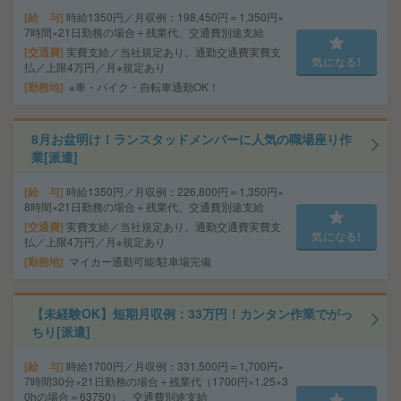
給 与
時給1350円／月収例：198,450円＝1,350円×
7時間×21日勤務の場合＋残業代、交通費別途支給
交通費
実費支給／当社規定あり。通勤交通費実費支
気になる!
払／上限4万円／月※規定あり
勤務地
※車・バイク・自転車通勤OK！
8月お盆明け！ランスタッドメンバーに人気の職場座り作
業[派遣]
給 与
時給1350円／月収例：226,800円＝1,350円×
8時間×21日勤務の場合＋残業代、交通費別途支給
交通費
実費支給／当社規定あり。通勤交通費実費支
気になる!
払／上限4万円／月※規定あり
勤務地
マイカー通勤可能/駐車場完備
【未経験OK】短期月収例：33万円！カンタン作業でがっ
ちり[派遣]
給 与
時給1700円／月収例：331,500円＝1,700円×
7時間30分×21日勤務の場合＋残業代（1700円×1.25×3
0hの場合＝63750）、交通費別途支給