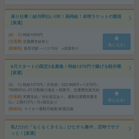
座り仕事！給与即払いOK！高時給！卓球ラケットの製造
[派遣]
給 与
時給1600円
交通費
交通費支給有り
気になる!
勤務地
新所沢駅～バス15分 ※送迎有り
8月スタートの限定3名募集！時給1370円で稼げる軽作業
[派遣]
給 与
時給1370円／月収例：222,968円＝1,370円×
7時間45分×21日勤務の場合＋残業代、交通費別途支給
交通費
実費支給／当社規定あり。通勤交通費実費支
気になる!
払／上限4万円／月※規定あり
勤務地
マイカー通勤可能/駐車場完備
私だけの「もくもくタイム」ひたすら集中、定時でサク
ッと！[派遣]