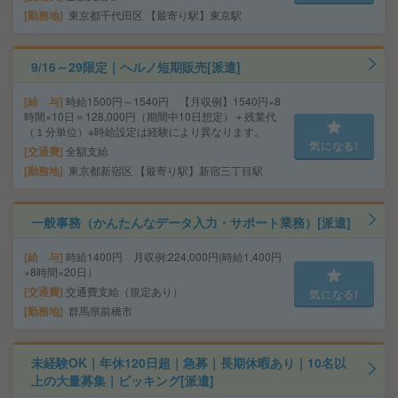
勤務地
東京都千代田区 【最寄り駅】東京駅
9/16～29限定｜ヘルノ短期販売[派遣]
給 与
時給1500円～1540円 【月収例】1540円×8
時間×10日＝128,000円（期間中10日想定）＋残業代
（１分単位）※時給設定は経験により異なります。
気になる!
交通費
全額支給
勤務地
東京都新宿区 【最寄り駅】新宿三丁目駅
一般事務（かんたんなデータ入力・サポート業務）[派遣]
給 与
時給1400円 月収例:224,000円(時給1,400円
×8時間×20日）
交通費
交通費支給（規定あり）
気になる!
勤務地
群馬県前橋市
未経験OK｜年休120日超｜急募｜長期休暇あり｜10名以
上の大量募集｜ピッキング[派遣]