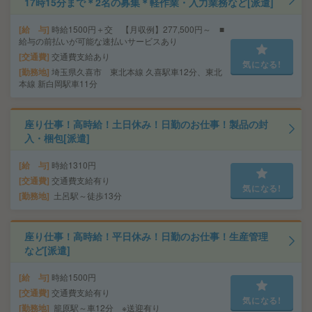
17時15分まで＊2名の募集＊軽作業・入力業務など[派遣]
給 与
時給1500円＋交 【月収例】277,500円～ ■
給与の前払いが可能な速払いサービスあり
交通費
交通費支給あり
気になる!
勤務地
埼玉県久喜市 東北本線 久喜駅車12分、東北
本線 新白岡駅車11分
座り仕事！高時給！土日休み！日勤のお仕事！製品の封
入・梱包[派遣]
給 与
時給1310円
交通費
交通費支給有り
気になる!
勤務地
土呂駅～徒歩13分
座り仕事！高時給！平日休み！日勤のお仕事！生産管理
など[派遣]
給 与
時給1500円
交通費
交通費支給有り
気になる!
勤務地
籠原駅～車12分 ※送迎有り