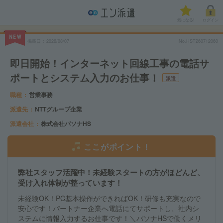
気になる!
ログイン
NEW
掲載日
2026/08/07
No.HST260712060
即日開始！インターネット回線工事の電話サ
ポートとシステム入力のお仕事！
派遣
職種
営業事務
派遣先
NTTグループ企業
派遣会社
株式会社パソナHS
ここがポイント！
弊社スタッフ活躍中！未経験スタートの方がほどんど、
受け入れ体制が整っています！
未経験OK！PC基本操作ができればOK！研修も充実なので
安心です！パートナー企業へ電話にてサポートし、社内シ
ステムに情報入力するお仕事です！＼パソナHSで働くメリ