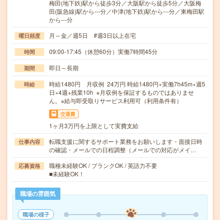
梅田(地下鉄)駅から徒歩3分／大阪駅から徒歩5分／大阪梅
田(阪急線)駅から---分／中津(地下鉄)駅から---分／東梅田駅
から---分
月～金／週5日 #週3日以上在宅
曜日頻度
09:00-17:45（休憩60分）実働7時間45分
時間
即日～長期
期間
時給1480円 月収例 24万円 時給1480円×実働7h45m×週5
時給
日×4週+残業10h ※月収例を保証するものではありませ
ん。※給与即受取りサービス利用可（利用条件有）
交通費
1ヶ月3万円を上限として実費支給
転職支援に関するサポート業務をお願いします・面接日時
仕事内容
の確認・メールでの日程調整（メールでの対応がメイ…
職種未経験OK / ブランクOK / 英語力不要
応募資格
■未経験OK！
職場の雰囲気
職場の様子