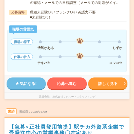
の確認・メールでの日程調整（メールでの対応がメイ…
職種未経験OK / ブランクOK / 英語力不要
応募資格
■未経験OK！
職場の雰囲気
職場の様子
活気がある
しずか
仕事の仕方
テキパキ
コツコツ
気になる!
応募へ進む
詳しく見る
派遣会社
株式会社リクルートスタッフィング
未読
掲載日
2026/08/09
【急募×正社員登用前提】駅チカ外資系企業で
受発注中心の営業事務〇在宅あり