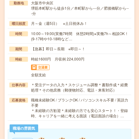
大阪市中央区
勤務地
堺筋本町駅から徒歩1分／本町駅から---分／肥後橋駅から--
-分
月～金（週5日） ※土日祝休み！
曜日頻度
10:00～19:00(実働7時間 休憩2時間)※実働7h～相談OK！
時間
(9‐17時や10‐18時など…
【急募】即日～長期 ※即日～！
期間
時給1600円 月収例 224,000円
時給
交通費
全額支給
＊受注データの入力＊スケジュール調整＊書類作成＊経費
仕事内容
処理＊その他庶務（郵便物対応、電話・来客対応）
職種未経験OK / ブランクOK / パソコンスキル不要 / 英語力
応募資格
不要
＊未経験の方歓迎＊未経験の方でも安心スタート！・登録
時、キャリアを一緒に考える面談（電話面談の場合）…
職場の雰囲気