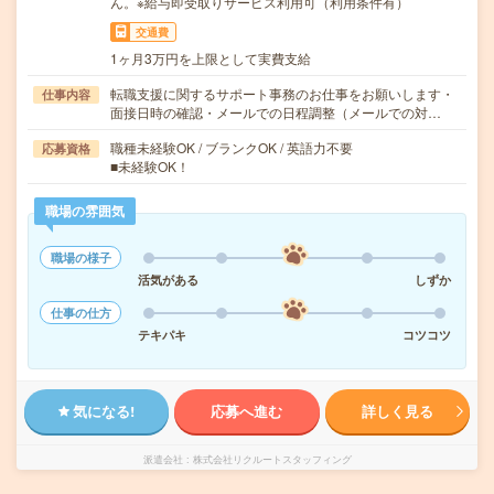
ん。※給与即受取りサービス利用可（利用条件有）
交通費
1ヶ月3万円を上限として実費支給
転職支援に関するサポート事務のお仕事をお願いします・
仕事内容
面接日時の確認・メールでの日程調整（メールでの対…
職種未経験OK / ブランクOK / 英語力不要
応募資格
■未経験OK！
職場の雰囲気
職場の様子
活気がある
しずか
仕事の仕方
テキパキ
コツコツ
気になる!
応募へ進む
詳しく見る
派遣会社
株式会社リクルートスタッフィング