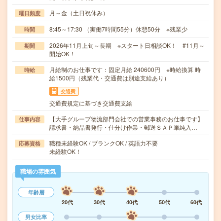
月～金（土日祝休み）
曜日頻度
8:45～17:30 （実働7時間55分）休憩50分 ※残業少
時間
2026年11月上旬～長期 ※スタート日相談OK！ #11月～
期間
開始OK！
月給制のお仕事です：固定月給 240600円 ※時給換算 時
時給
給1500円（残業代・交通費は別途支給あり）
交通費
交通費規定に基づき交通費支給
【大手グループ物流部門会社での営業事務のお仕事です】
仕事内容
請求書・納品書発行・仕分け作業・郵送ＳＡＰ単純入…
職種未経験OK / ブランクOK / 英語力不要
応募資格
未経験OK！
職場の雰囲気
年齢層
20代
30代
40代
50代
60代
男女比率