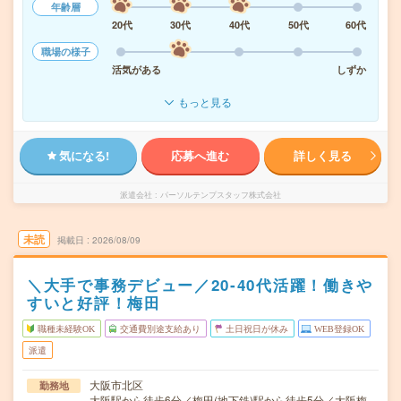
年齢層
20代
30代
40代
50代
60代
職場の様子
活気がある
しずか
もっと見る
気になる!
応募へ進む
詳しく見る
派遣会社
パーソルテンプスタッフ株式会社
未読
掲載日
2026/08/09
＼大手で事務デビュー／20‐40代活躍！働きや
すいと好評！梅田
職種未経験OK
交通費別途支給あり
土日祝日が休み
WEB登録OK
派遣
大阪市北区
勤務地
大阪駅から徒歩6分／梅田(地下鉄)駅から徒歩5分／大阪梅