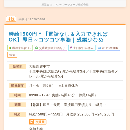
派遣会社
マンパワーグループ株式会社
未読
掲載日
2026/08/09
時給1500円＊【電話なし＆入力できれば
OK】即日～コツコツ事務｜残業少なめ
職種未経験OK
交通費別途支給あり
土日祝日が休み
WEB登録OK
派遣
大阪府豊中市
勤務地
千里中央(北大阪急行)駅から徒歩3分／千里中央(大阪モノ
レール)駅から徒歩5分
月～金（週5日） ※土日祝休み
曜日頻度
09:00～17:45(実働7時間45分 休憩1時間)
時間
【急募】即日～長期 直接雇用実績あり ※8月～！
期間
時給1500円～1550円 月収例 232,500円～240,250円
時給
交通費
全額支給