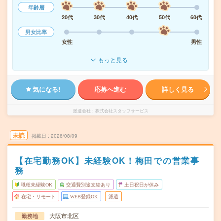
年齢層
20代
30代
40代
50代
60代
男女比率
女性
男性
もっと見る
気になる!
応募へ進む
詳しく見る
派遣会社
株式会社スタッフサービス
未読
掲載日
2026/08/09
【在宅勤務OK】未経験OK！梅田での営業事
務
職種未経験OK
交通費別途支給あり
土日祝日が休み
在宅・リモート
WEB登録OK
派遣
大阪市北区
勤務地