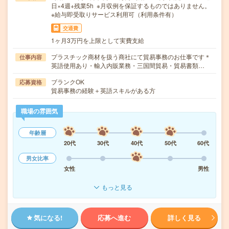
日×4週+残業5h ※月収例を保証するものではありません。
※給与即受取りサービス利用可（利用条件有）
交通費
1ヶ月3万円を上限として実費支給
プラスチック商材を扱う商社にて貿易事務のお仕事です＊
仕事内容
英語使用あり・輸入内販業務・三国間貿易・貿易書類…
ブランクOK
応募資格
貿易事務の経験＋英語スキルがある方
職場の雰囲気
年齢層
20代
30代
40代
50代
60代
男女比率
女性
男性
もっと見る
気になる!
応募へ進む
詳しく見る