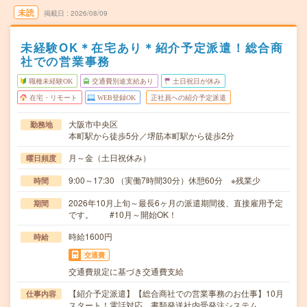
未読
掲載日
2026/08/09
未経験OK＊在宅あり＊紹介予定派遣！総合商
社での営業事務
職種未経験OK
交通費別途支給あり
土日祝日が休み
在宅・リモート
WEB登録OK
正社員への紹介予定派遣
大阪市中央区
勤務地
本町駅から徒歩5分／堺筋本町駅から徒歩2分
月～金（土日祝休み）
曜日頻度
9:00～17:30 （実働7時間30分）休憩60分 ※残業少
時間
2026年10月上旬～最長6ヶ月の派遣期間後、直接雇用予定
期間
です。 #10月～開始OK！
時給1600円
時給
交通費
交通費規定に基づき交通費支給
【紹介予定派遣】【総合商社での営業事務のお仕事】10月
仕事内容
スタート！電話対応、書類発送社内受発注システム…