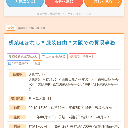
気になる!
応募へ進む
詳しく見る
派遣会社
株式会社リクルートスタッフィング
未読
掲載日
2026/08/09
残業ほぼなし▼服装自由＊大阪での貿易事務
交通費別途支給あり
土日祝日が休み
在宅・リモート
WEB登録OK
派遣
大阪市北区
勤務地
大阪駅から徒歩5分／西梅田駅から徒歩4分／東梅田駅から-
--分／大阪梅田(阪急線)駅から---分／梅田(地下鉄)駅から---
分
月～金／週5日
曜日頻度
09:15-17:30（休憩60分）実働7時間15分（残業少なめ！）
時間
2026年08月20日～長期 ※開始日相談OK ※8月～！
期間
時給1700円 月収例 25万円 時給1700円×実働7h15m×週5
時給