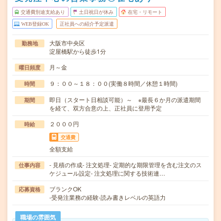
交通費別途支給あり
土日祝日が休み
在宅・リモート
WEB登録OK
正社員への紹介予定派遣
大阪市中央区
勤務地
淀屋橋駅から徒歩1分
月～金
曜日頻度
９：００～１８：００(実働８時間／休憩１時間)
時間
即日（スタート日相談可能）～ ※最長６か月の派遣期間
期間
を経て、双方合意の上、正社員に登用予定
２０００円
時給
交通費
全額支給
- 見積の作成- 注文処理- 定期的な期限管理を含む注文のス
仕事内容
ケジュール設定- 注文処理に関する技術連…
ブランクOK
応募資格
‐受発注業務の経験‐読み書きレベルの英語力
職場の雰囲気