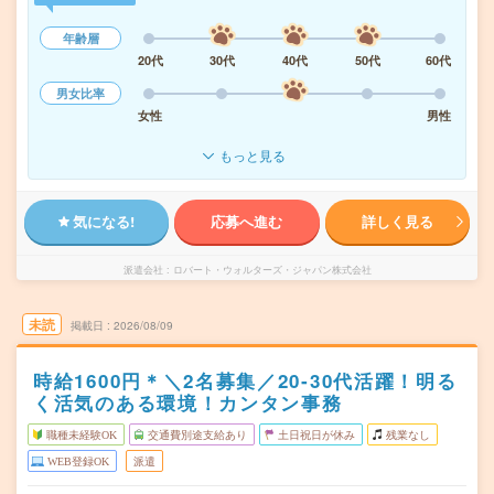
年齢層
20代
30代
40代
50代
60代
男女比率
女性
男性
もっと見る
気になる!
応募へ進む
詳しく見る
派遣会社
ロバート・ウォルターズ・ジャパン株式会社
未読
掲載日
2026/08/09
時給1600円＊＼2名募集／20‐30代活躍！明る
く活気のある環境！カンタン事務
職種未経験OK
交通費別途支給あり
土日祝日が休み
残業なし
WEB登録OK
派遣