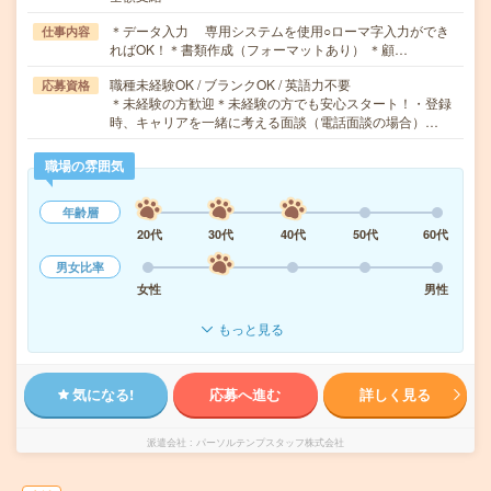
＊データ入力 専用システムを使用○ローマ字入力ができ
仕事内容
ればOK！＊書類作成（フォーマットあり） ＊顧…
職種未経験OK / ブランクOK / 英語力不要
応募資格
＊未経験の方歓迎＊未経験の方でも安心スタート！・登録
時、キャリアを一緒に考える面談（電話面談の場合）…
職場の雰囲気
年齢層
20代
30代
40代
50代
60代
男女比率
女性
男性
もっと見る
気になる!
応募へ進む
詳しく見る
派遣会社
パーソルテンプスタッフ株式会社