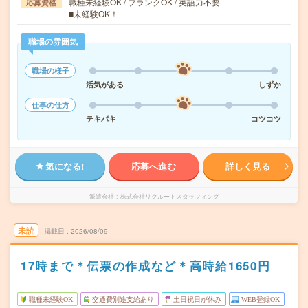
職種未経験OK / ブランクOK / 英語力不要
応募資格
■未経験OK！
職場の雰囲気
職場の様子
活気がある
しずか
仕事の仕方
テキパキ
コツコツ
気になる!
応募へ進む
詳しく見る
派遣会社
株式会社リクルートスタッフィング
未読
掲載日
2026/08/09
17時まで＊伝票の作成など＊高時給1650円
職種未経験OK
交通費別途支給あり
土日祝日が休み
WEB登録OK