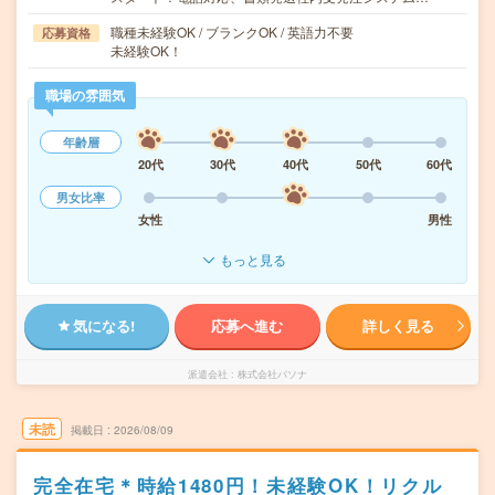
職種未経験OK / ブランクOK / 英語力不要
応募資格
未経験OK！
職場の雰囲気
年齢層
20代
30代
40代
50代
60代
男女比率
女性
男性
もっと見る
気になる!
応募へ進む
詳しく見る
派遣会社
株式会社パソナ
未読
掲載日
2026/08/09
完全在宅＊時給1480円！未経験OK！リクル