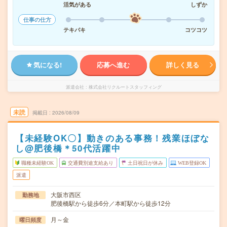
活気がある
しずか
仕事の仕方
テキパキ
コツコツ
気になる!
応募へ進む
詳しく見る
派遣会社
株式会社リクルートスタッフィング
未読
掲載日
2026/08/09
【未経験OK〇】動きのある事務！残業ほぼな
し@肥後橋＊50代活躍中
職種未経験OK
交通費別途支給あり
土日祝日が休み
WEB登録OK
派遣
大阪市西区
勤務地
肥後橋駅から徒歩6分／本町駅から徒歩12分
月～金
曜日頻度