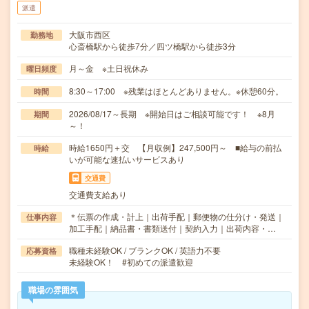
派遣
大阪市西区
勤務地
心斎橋駅から徒歩7分／四ツ橋駅から徒歩3分
月～金 ※土日祝休み
曜日頻度
8:30～17:00 ※残業はほとんどありません。※休憩60分。
時間
2026/08/17～長期 ※開始日はご相談可能です！ ※8月
期間
～！
時給1650円＋交 【月収例】247,500円～ ■給与の前払
時給
いが可能な速払いサービスあり
交通費
交通費支給あり
＊伝票の作成・計上｜出荷手配｜郵便物の仕分け・発送｜
仕事内容
加工手配｜納品書・書類送付｜契約入力｜出荷内容・…
職種未経験OK / ブランクOK / 英語力不要
応募資格
未経験OK！ #初めての派遣歓迎
職場の雰囲気