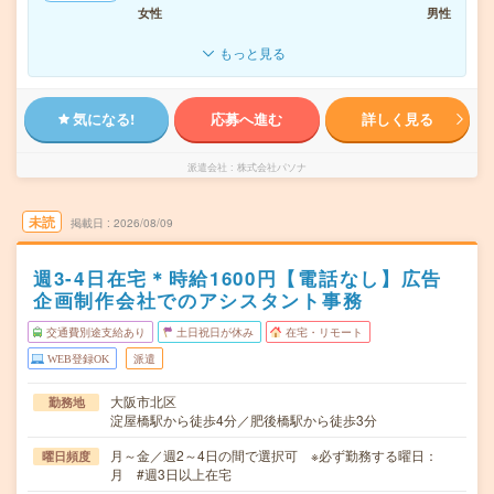
女性
男性
もっと見る
気になる!
応募へ進む
詳しく見る
派遣会社
株式会社パソナ
未読
掲載日
2026/08/09
週3-4日在宅＊時給1600円【電話なし】広告
企画制作会社でのアシスタント事務
交通費別途支給あり
土日祝日が休み
在宅・リモート
WEB登録OK
派遣
大阪市北区
勤務地
淀屋橋駅から徒歩4分／肥後橋駅から徒歩3分
月～金／週2～4日の間で選択可 ※必ず勤務する曜日：
曜日頻度
月 #週3日以上在宅