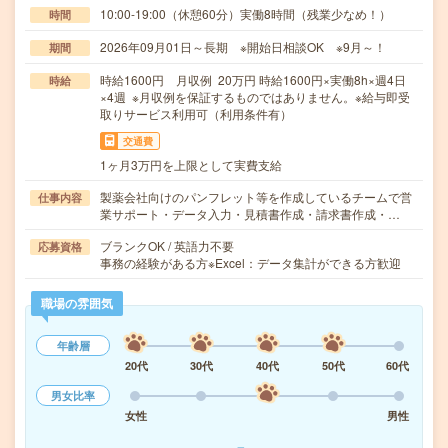
10:00-19:00（休憩60分）実働8時間（残業少なめ！）
時間
2026年09月01日～長期 ※開始日相談OK ※9月～！
期間
時給1600円 月収例 20万円 時給1600円×実働8h×週4日
時給
×4週 ※月収例を保証するものではありません。※給与即受
取りサービス利用可（利用条件有）
交通費
1ヶ月3万円を上限として実費支給
製薬会社向けのパンフレット等を作成しているチームで営
仕事内容
業サポート・データ入力・見積書作成・請求書作成・…
ブランクOK / 英語力不要
応募資格
事務の経験がある方※Excel：データ集計ができる方歓迎
職場の雰囲気
年齢層
20代
30代
40代
50代
60代
男女比率
女性
男性