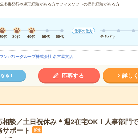
請求書発行や処理経験がある方オフィスソフトの操作経験がある方
仕事の仕方
20代
30代
40代
50代
60代
テキパキ
マンパワーグループ株式会社 名古屋支店
応募する
詳し
になる！
応相談／土日祝休み＊週2在宅OK！人事部門
務サポート
派遣