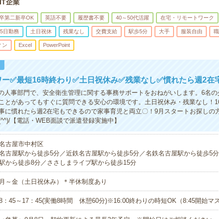
IT企業
卒第二新卒OK
英語不要
履歴書不要
40～50代活躍
在宅・リモートワーク
5日勤務
土日祝休
残業なし
交費支給
駅歩5分
大手
服装自由
職
ィン
Excel
PowerPoint
！
ワー✅最短16時終わり✅土日祝休み✅残業なし✅慣れたら週2在
業の人事部門で、安全衛生管理に関する事務サポートをおねがいします。6名の
ことがあってもすぐに質問できる安心の環境です。土日祝休み・残業なし！1
事に慣れたら週2在宅もできるので家事育児と両立〇！9月スタートお探しの
^^)/【電話・WEB面談で派遣登録実施中】
名古屋市中村区
名古屋駅から徒歩5分／近鉄名古屋駅から徒歩5分／名鉄名古屋駅から徒歩5
駅から徒歩8分／ささしまライブ駅から徒歩15分
月～金（土日祝休み）＊半休制度あり
8：45～17：45(実働8時間 休憩60分)※16:00終わりの時短OK（8:45開始マ