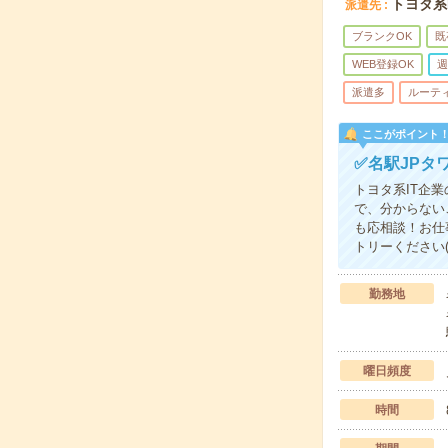
トヨタ系
派遣先
ブランクOK
既
WEB登録OK
週
派遣多
ルーテ
ここがポイント
✅名駅JPタ
トヨタ系IT企
で、分からない
も応相談！お仕
トリーください(
勤務地
曜日頻度
時間