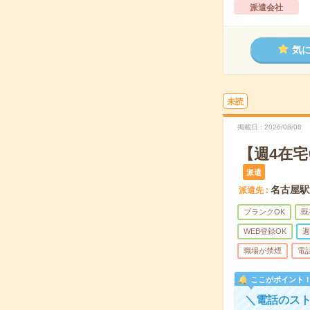
派遣会社
気
未読
掲載日
2026/08/08
【週4在
派遣
名古屋駅
派遣先
ブランクOK
既
WEB登録OK
週
職場が禁煙
電
ここがポイント
＼電話のス