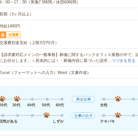
9：00～17：30（実働7.5時間／休憩60時間）
長期（3ヶ月以上）
時給1400円
交通費
交通費別途支給（上限3万円/月）
【請求書対応メインの一般事務】葬儀に関するバックオフィス業務の中で、
にお任せします。＜具体的には＞・葬儀内容に基づいた請求…
つづきを見る
Excel（フォーマットへの入力）Word（文書作成）
男女比率
20代
30代
40代
50代
60代
女性
仕事の仕方
活気がある
しずか
テキパキ