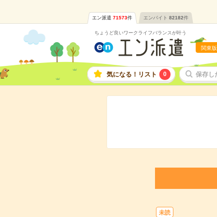
エン派遣
71573
件
エンバイト
82182
件
ちょうど良いワークライフバランスが叶う
関東版
気になる！リスト
0
保存し
未読