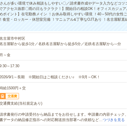
遣さんが多い環境で休み相談もしやすい〇／請求書作成やデータ入力などコツ
でアクセス抜群〇雨の日もラクラク！】開始日の相談OK！オフィスカジュア
めポイント】在宅勤務メイン ！お休み取得しやすい環境 ！40～50代の女性ご
t ！食堂・ロッカー・休憩室完備 ！マニュアル&丁寧なOJTあり ！名古屋駅直
名古屋市中村区
名古屋駅から徒歩1分／名鉄名古屋駅から徒歩5分／近鉄名古屋駅から---分
月～金
9:30～17:30
2026/9/1～長期 ※開始日はご相談ください♪ ※9月～OK！
時給1500円＋交
交通費
交通費支給(当社規定あり)
請求書発行の申請受付から納品までをお任せします。申請書の内容チェック
書データの納品修正指示への対応郵送担当部署への依頼など…
つづきを見る