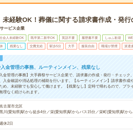
！未経験OK！葬儀に関する請求書作成・発行
サービス企業
社会人未経験OK
既卒第二新卒OK
英語不要
履歴書不要
しゅふ歓迎
W
休
残業なし
交費支給
駅歩5分
大手
服装自由
職場が禁煙
派遣
！
や入金管理の事務、ルーティンメイン、残業なし
入金管理の事務】大手葬祭サービス企業で、請求書の作成・発行・チェック
、入金確認や消込処理の補助を行います。【ルーティンメイン】請求書作成
ため、未経験でも安心して働けます。【残業なし】定時で帰れるので、プラ
無理なく続けられます。
名古屋市北区
黒川(愛知県)駅から徒歩4分／栄(愛知県)駅からバス15分／栄町(愛知県)駅から
週休2日