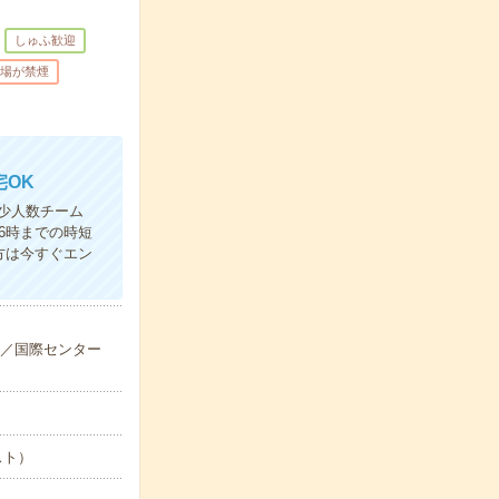
しゅふ歓迎
場が禁煙
宅OK
少人数チーム
6時までの時短
方は今すぐエン
分／国際センター
スト）