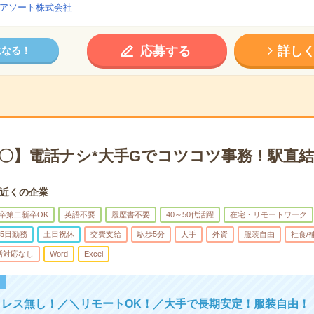
アソート株式会社
応募する
詳し
になる！
宅〇】電話ナシ*大手Gでコツコツ事務！駅直
近くの企業
卒第二新卒OK
英語不要
履歴書不要
40～50代活躍
在宅・リモートワーク
5日勤務
土日祝休
交費支給
駅歩5分
大手
外資
服装自由
社食/
話対応なし
Word
Excel
！
トレス無し！／＼リモートOK！／大手で長期安定！服装自由！