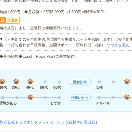
＜急募＞9月8日～契約更新による最長3年予定 ※開始日はご相談ください
時給1,600円 ◆月収例：25万6,000円（1,600円×8時間×20日）
交通費
当社規定により、交通費は全額支給いたします。
▼《人事部での安全衛生管理に関する事務サポートをお願します》〇安全衛
務 ┗打ち合わせ日程調整、企画サポート、資料作成、社内…
つづきを見る
◆事務経験◆Excel、PowerPointの基本操作
男女比率
20代
30代
40代
50代
60代
女性
仕事の仕方
活気がある
しずか
テキパキ
株式会社トヨタエンタプライズ（トヨタ自動車出資会社）