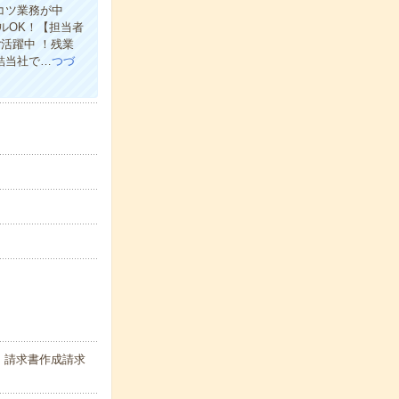
コツ業務が中
ルOK！【担当者
活躍中 ！残業
結当社で…
つづ
、請求書作成請求