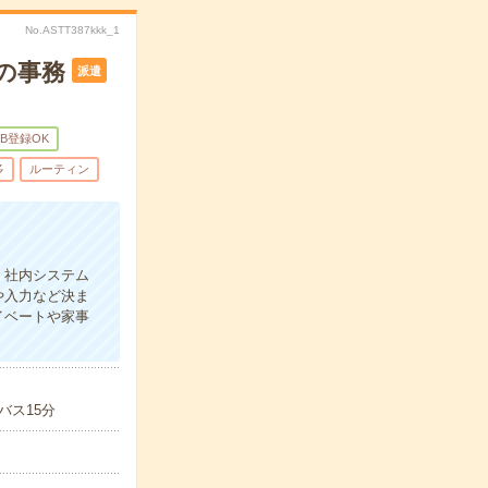
No.ASTT387kkk_1
の事務
派遣
EB登録OK
多
ルーティン
、社内システム
や入力など決ま
イベートや家事
バス15分