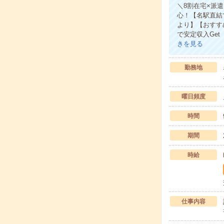
＼8割在宅×派
心！【名駅直結
より】【おすす
で安定収入Ge
きを見る
勤務地
曜日頻度
時間
期間
時給
仕事内容