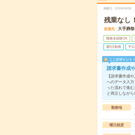
掲載日
2026/08/08
残業なし
大手葬祭
派遣先
職種未経験OK
週5日勤務
平日
ここがポイント
請求書作成
【請求書作成や
へのデータ入力
った流れで進む
と両立しながら
勤務地
曜日頻度