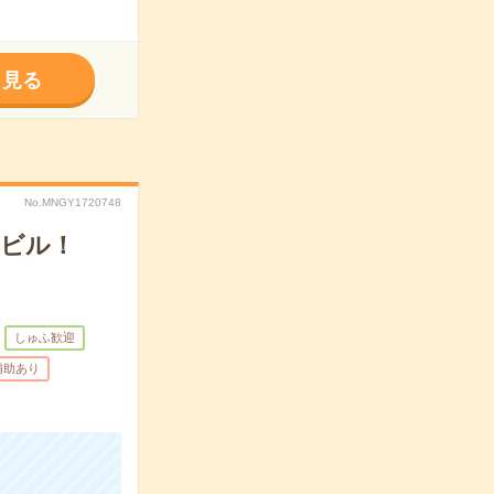
く見る
No.MNGY1720748
結ビル！
しゅふ歓迎
補助あり