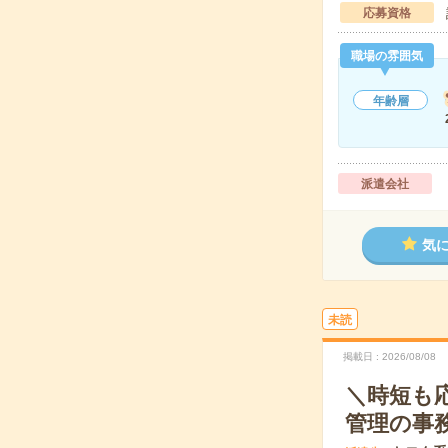
応募資格
職場の雰囲気
年齢層
派遣会社
気
未読
掲載日
2026/08/08
＼時短も
管理の事