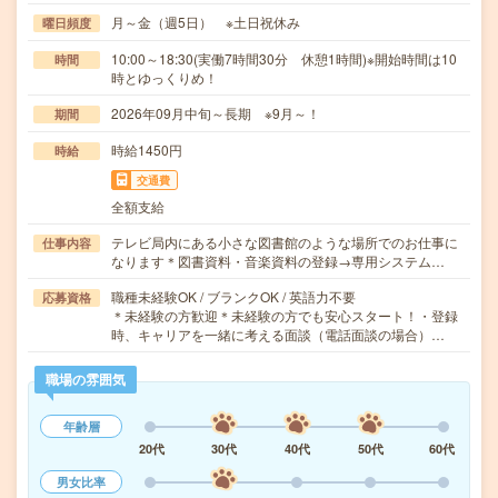
月～金（週5日） ※土日祝休み
曜日頻度
10:00～18:30(実働7時間30分 休憩1時間)※開始時間は10
時間
時とゆっくりめ！
2026年09月中旬～長期 ※9月～！
期間
時給1450円
時給
交通費
全額支給
テレビ局内にある小さな図書館のような場所でのお仕事に
仕事内容
なります＊図書資料・音楽資料の登録→専用システム…
職種未経験OK / ブランクOK / 英語力不要
応募資格
＊未経験の方歓迎＊未経験の方でも安心スタート！・登録
時、キャリアを一緒に考える面談（電話面談の場合）…
職場の雰囲気
年齢層
20代
30代
40代
50代
60代
男女比率