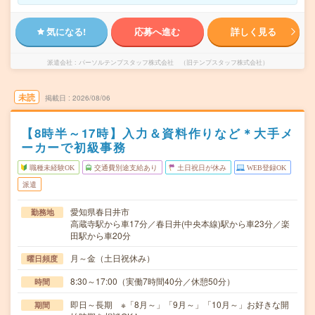
気になる!
応募へ進む
詳しく見る
派遣会社
パーソルテンプスタッフ株式会社 （旧テンプスタッフ株式会社）
未読
掲載日
2026/08/06
【8時半～17時】入力＆資料作りなど＊大手メ
ーカーで初級事務
職種未経験OK
交通費別途支給あり
土日祝日が休み
WEB登録OK
派遣
愛知県春日井市
勤務地
高蔵寺駅から車17分／春日井(中央本線)駅から車23分／楽
田駅から車20分
月～金（土日祝休み）
曜日頻度
8:30～17:00（実働7時間40分／休憩50分）
時間
即日～長期 ※「8月～」「9月～」「10月～」お好きな開
期間