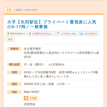
未読
掲載日
2026/08/06
大手【矢田駅近】プライベート重視派に人気
の9-17時／一般事務
職種未経験OK
交通費別途支給あり
土日祝日が休み
WEB登録OK
派遣
名古屋市東区
勤務地
矢田(愛知県)駅から徒歩3分／ナゴヤドーム前矢田駅から徒
歩5分
月～金（週5日） ※土日祝休み
曜日頻度
09:00～17:00(実働7時間 休憩1時間)※ちょうどいい7H勤
時間
務♪もう少し長く働きたいという方…
2026年10月上旬～長期 ※10月～！
期間
時給1440円
時給
交通費
全額支給