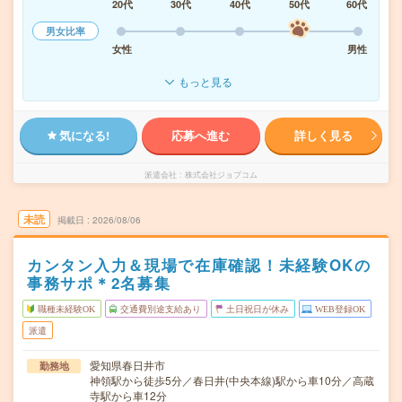
20代
30代
40代
50代
60代
男女比率
女性
男性
もっと見る
気になる!
応募へ進む
詳しく見る
派遣会社
株式会社ジョブコム
未読
掲載日
2026/08/06
カンタン入力＆現場で在庫確認！未経験OKの
事務サポ＊2名募集
職種未経験OK
交通費別途支給あり
土日祝日が休み
WEB登録OK
派遣
愛知県春日井市
勤務地
神領駅から徒歩5分／春日井(中央本線)駅から車10分／高蔵
寺駅から車12分