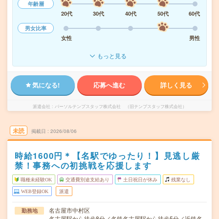
年齢層
20代
30代
40代
50代
60代
男女比率
女性
男性
もっと見る
気になる!
応募へ進む
詳しく見る
派遣会社
パーソルテンプスタッフ株式会社 （旧テンプスタッフ株式会社）
未読
掲載日
2026/08/06
時給1600円＊【名駅でゆったり！】見逃し厳
禁！事務への初挑戦を応援します
職種未経験OK
交通費別途支給あり
土日祝日が休み
残業なし
WEB登録OK
派遣
名古屋市中村区
勤務地
名古屋駅から徒歩8分／名鉄名古屋駅から徒歩5分／近鉄名