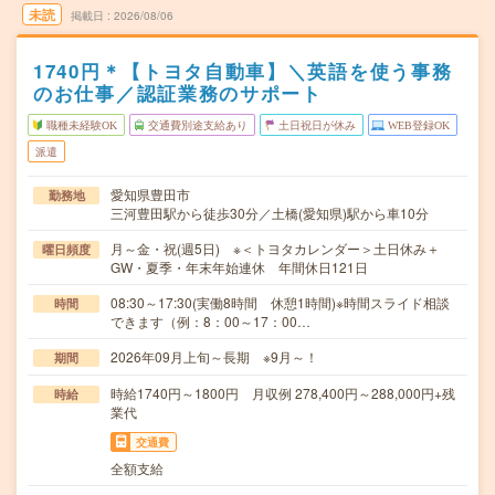
未読
掲載日
2026/08/06
1740円＊【トヨタ自動車】＼英語を使う事務
のお仕事／認証業務のサポート
職種未経験OK
交通費別途支給あり
土日祝日が休み
WEB登録OK
派遣
愛知県豊田市
勤務地
三河豊田駅から徒歩30分／土橋(愛知県)駅から車10分
月～金・祝(週5日) ※＜トヨタカレンダー＞土日休み＋
曜日頻度
GW・夏季・年末年始連休 年間休日121日
08:30～17:30(実働8時間 休憩1時間)※時間スライド相談
時間
できます（例：8：00～17：00…
2026年09月上旬～長期 ※9月～！
期間
時給1740円～1800円 月収例 278,400円～288,000円+残
時給
業代
交通費
全額支給