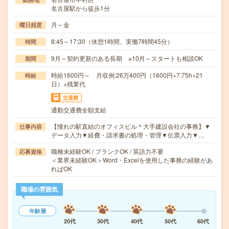
名古屋駅から徒歩1分
月～金
曜日頻度
8:45～17:30（休憩1時間、実働7時間45分）
時間
9月～契約更新のある長期 ※10月～スタートも相談OK
期間
時給1600円～ 月収例:26万400円（1600円×7.75h×21
時給
日）+残業代
交通費
通勤交通費全額支給
【憧れの駅直結のオフィスビル＊大手建設会社の事務】▼
仕事内容
データ入力▼経費・請求書の処理・管理▼伝票入力▼…
職種未経験OK / ブランクOK / 英語力不要
応募資格
＜業界未経験OK＞Word・Excelを使用した事務の経験があ
ればOK
職場の雰囲気
年齢層
20代
30代
40代
50代
60代