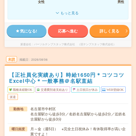
女性
男性
もっと見る
気になる!
応募へ進む
詳しく見る
派遣会社
パーソルテンプスタッフ株式会社 （旧テンプスタッフ株式会社）
未読
掲載日
2026/08/06
【正社員化実績あり】時給1650円＊コツコツ
Excel中心＊一般事務＠名駅直結
職種未経験OK
交通費別途支給あり
土日祝日が休み
WEB登録OK
派遣
名古屋市中村区
勤務地
名古屋駅から徒歩3分／名鉄名古屋駅から徒歩2分／近鉄名
古屋駅から徒歩3分
月～金（週5日） ※完全土日祝休み！有休取得率が高い企
曜日頻度
業ですよ！