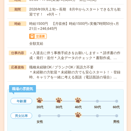
2026年09月上旬～長期 8月中からスタートできる方も歓
期間
迎です！ ※9月～！
時給1500円 【月収例】時給1500円×実働7時間50分×月
時給
21日＝246,645円
交通費
全額支給
＜入退去に伴う事務手続きをお願いします＞＊請求書の作
仕事内容
成・発行・送付＊入金データのチェック＊書類作成、…
職種未経験OK / ブランクOK / 英語力不要
応募資格
＊未経験の方歓迎＊未経験の方でも安心スタート！・登録
時、キャリアを一緒に考える面談（電話面談の場合）…
職場の雰囲気
年齢層
20代
30代
40代
50代
60代
男女比率
女性
男性