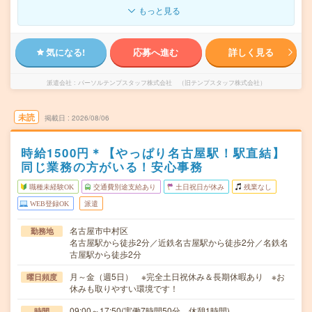
もっと見る
気になる!
応募へ進む
詳しく見る
派遣会社
パーソルテンプスタッフ株式会社 （旧テンプスタッフ株式会社）
未読
掲載日
2026/08/06
時給1500円＊【やっぱり名古屋駅！駅直結】
同じ業務の方がいる！安心事務
職種未経験OK
交通費別途支給あり
土日祝日が休み
残業なし
WEB登録OK
派遣
名古屋市中村区
勤務地
名古屋駅から徒歩2分／近鉄名古屋駅から徒歩2分／名鉄名
古屋駅から徒歩2分
月～金（週5日） ※完全土日祝休み＆長期休暇あり ※お
曜日頻度
休みも取りやすい環境です！
09:00～17:50(実働7時間50分 休憩1時間)
時間