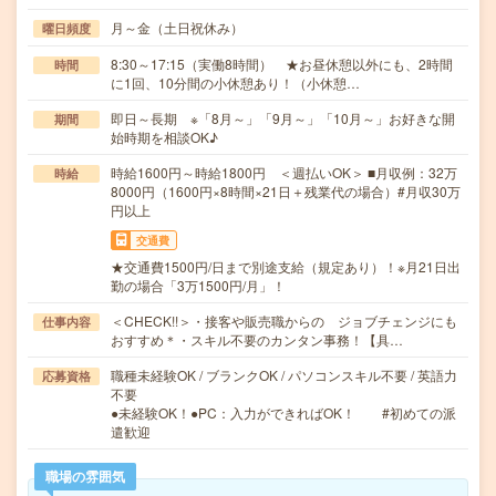
月～金（土日祝休み）
曜日頻度
8:30～17:15（実働8時間） ★お昼休憩以外にも、2時間
時間
に1回、10分間の小休憩あり！（小休憩…
即日～長期 ※「8月～」「9月～」「10月～」お好きな開
期間
始時期を相談OK♪
時給1600円～時給1800円 ＜週払いOK＞ ■月収例：32万
時給
8000円（1600円×8時間×21日＋残業代の場合）#月収30万
円以上
交通費
★交通費1500円/日まで別途支給（規定あり）！※月21日出
勤の場合「3万1500円/月」！
＜CHECK!!＞・接客や販売職からの ジョブチェンジにも
仕事内容
おすすめ＊・スキル不要のカンタン事務！【具…
職種未経験OK / ブランクOK / パソコンスキル不要 / 英語力
応募資格
不要
●未経験OK！●PC：入力ができればOK！ #初めての派
遣歓迎
職場の雰囲気