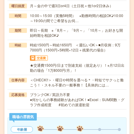
月～金の中で週3日or4日（土日祝＋他1or2日休み）
曜日頻度
10:00～15:00（実働5時間） ※勤務時間の相談OK♪10:00
時間
～19:00の間でご希望をお伺…
即日～長期 ※「8月～」「9月～」「10月～」お好きな開
期間
始時期を相談OK♪
時給1500円～時給1650円 ＜週払いOK＞■月収例：9万
時給
7000円（1500円×5時間×12日＋残業代の場合）
交通費
★交通費1500円/日まで別途支給（規定あり）！※月12日出
勤の場合「1万8000円/月」！
＜CHECK!!＞・曜日や時間を選べる＊・時短でサクっと働
仕事内容
こう！・スキル不要の一般事務！【具体的には…
ブランクOK / 英語力不要
応募資格
●何かしらの事務経験があればOK！●Excel：SUM関数・グ
ラフ作成程度 #初めての派遣歓迎
職場の雰囲気
年齢層