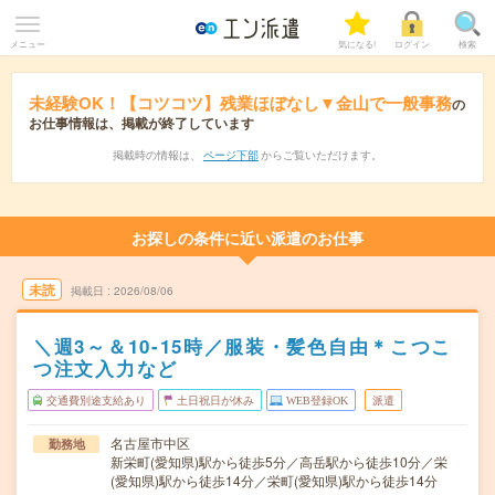
メニュー
気になる!
ログイン
検索
未経験OK！【コツコツ】残業ほぼなし▼金山で一般事務
の
お仕事情報は、掲載が終了しています
掲載時の情報は、
ページ下部
からご覧いただけます。
お探しの条件に近い派遣のお仕事
未読
掲載日
2026/08/06
＼週3～＆10-15時／服装・髪色自由＊こつこ
つ注文入力など
交通費別途支給あり
土日祝日が休み
WEB登録OK
派遣
名古屋市中区
勤務地
新栄町(愛知県)駅から徒歩5分／高岳駅から徒歩10分／栄
(愛知県)駅から徒歩14分／栄町(愛知県)駅から徒歩14分