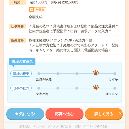
時給1500円 月収例 232,500円
時給
交通費
全額支給
＊見積の依頼＊見積書作成および提出＊部品の注文受付＊
仕事内容
社内の担当者に手配指示＊出荷・請求データの入力＊…
職種未経験OK / ブランクOK / 英語力不要
応募資格
＊未経験の方歓迎＊未経験の方でも安心スタート！・登録
時、キャリアを一緒に考える面談（電話面談の場合）…
職場の雰囲気
職場の様子
活気がある
しずか
仕事の仕方
テキパキ
コツコツ
気になる!
応募へ進む
詳しく見る
派遣会社
パーソルテンプスタッフ株式会社 （旧テンプスタッフ株式会社）