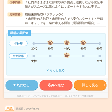
＊社内のさまざまな部署や海外拠点と連携しながら認証手
仕事内容
続きがスムーズに進むようにサポートをするお仕事で…
職種未経験OK / ブランクOK
応募資格
＊未経験の方歓迎＊未経験の方でも安心スタート！・登録
時、キャリアを一緒に考える面談（電話面談の場合）…
職場の雰囲気
年齢層
20代
30代
40代
50代
60代
男女比率
女性
男性
もっと見る
気になる!
応募へ進む
詳しく見る
派遣会社
パーソルテンプスタッフ株式会社 （旧テンプスタッフ株式会社）
未読
掲載日
2026/08/06