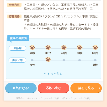
＊工事日・住所などの入力、工事完了後の情報入力＊工事
仕事内容
場所の地図添付、う回路の作成＊道路使用許可証（工…
職種未経験OK / ブランクOK / パソコンスキル不要 / 英語力
応募資格
不要
＊未経験の方歓迎＊未経験の方でも安心スタート！・登録
時、キャリアを一緒に考える面談（電話面談の場合）…
職場の雰囲気
年齢層
20代
30代
40代
50代
60代
男女比率
女性
男性
もっと見る
気になる!
応募へ進む
詳しく見る
派遣会社
パーソルテンプスタッフ株式会社 （旧テンプスタッフ株式会社）