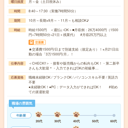
月～金（土日祝休み）
曜日頻度
8:40～17:30（実働7時間50分）
時間
10月～長期※9月～・11月～も相談OK♪
期間
時給1500円 ＜週払いOK＞■月収例：26万4000円（1500
時給
円×7時間50分×21日＋残業代） #月収25万円以上
交通費
★交通費1500円/日まで別途支給（規定あり）！※月21日出
勤の場合「3万1500円/月」！
＜CHECK!!＞・接客や販売職からの転向もOK！・第二新卒
仕事内容
さんも大歓迎＊・入力できればOKの初級事…
職種未経験OK / ブランクOK / パソコンスキル不要 / 英語力
応募資格
不要
●未経験OK！●PC：データ入力ができればOK！ #初め
ての派遣歓迎
職場の雰囲気
年齢層
20代
30代
40代
50代
60代