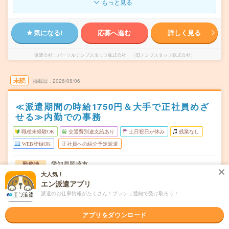
もっと見る
気になる!
応募へ進む
詳しく見る
派遣会社
パーソルテンプスタッフ株式会社 （旧テンプスタッフ株式会社）
未読
掲載日
2026/08/06
≪派遣期間の時給1750円＆大手で正社員めざ
せる≫内勤での事務
職種未経験OK
交通費別途支給あり
土日祝日が休み
残業なし
WEB登録OK
正社員への紹介予定派遣
愛知県岡崎市
勤務地
東岡崎駅から徒歩8分／岡崎駅から民間バス24分
大人気！
エン派遣アプリ
月～金（週5日） ※完全土日祝休み！
曜日頻度
派遣のお仕事情報がたくさん！プッシュ通知で受け取ろう！
09:00～17:00(実働7時間 休憩1時間)
時間
アプリをダウンロード
2026年10月上旬～長期 ※10月～！
期間