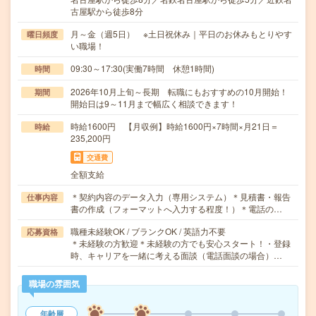
古屋駅から徒歩8分
月～金（週5日） ※土日祝休み｜平日のお休みもとりやす
曜日頻度
い職場！
09:30～17:30(実働7時間 休憩1時間)
時間
2026年10月上旬～長期 転職にもおすすめの10月開始！
期間
開始日は9～11月まで幅広く相談できます！
時給1600円 【月収例】時給1600円×7時間×月21日＝
時給
235,200円
交通費
全額支給
＊契約内容のデータ入力（専用システム）＊見積書・報告
仕事内容
書の作成（フォーマットへ入力する程度！）＊電話の…
職種未経験OK / ブランクOK / 英語力不要
応募資格
＊未経験の方歓迎＊未経験の方でも安心スタート！・登録
時、キャリアを一緒に考える面談（電話面談の場合）…
職場の雰囲気
年齢層