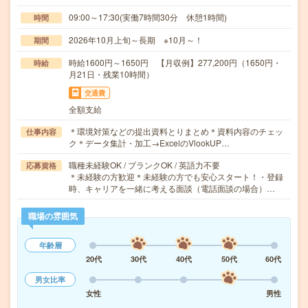
09:00～17:30(実働7時間30分 休憩1時間)
時間
2026年10月上旬～長期 ※10月～！
期間
時給1600円～1650円 【月収例】277,200円（1650円・
時給
月21日・残業10時間）
交通費
全額支給
＊環境対策などの提出資料とりまとめ＊資料内容のチェッ
仕事内容
ク＊データ集計・加工→ExcelのVlookUP…
職種未経験OK / ブランクOK / 英語力不要
応募資格
＊未経験の方歓迎＊未経験の方でも安心スタート！・登録
時、キャリアを一緒に考える面談（電話面談の場合）…
職場の雰囲気
年齢層
20代
30代
40代
50代
60代
男女比率
女性
男性