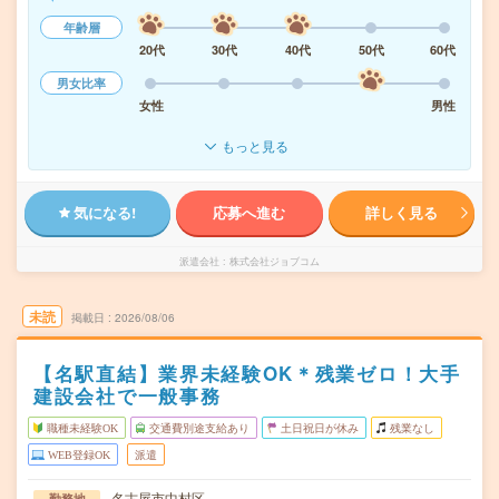
年齢層
20代
30代
40代
50代
60代
男女比率
女性
男性
もっと見る
気になる!
応募へ進む
詳しく見る
派遣会社
株式会社ジョブコム
未読
掲載日
2026/08/06
【名駅直結】業界未経験OK＊残業ゼロ！大手
建設会社で一般事務
職種未経験OK
交通費別途支給あり
土日祝日が休み
残業なし
WEB登録OK
派遣
名古屋市中村区
勤務地