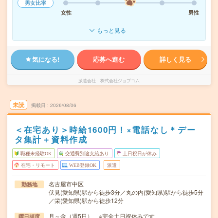
男女比率
女性
男性
もっと見る
気になる!
応募へ進む
詳しく見る
派遣会社
株式会社ジョブコム
未読
掲載日
2026/08/06
＜在宅あり＞時給1600円！×電話なし＊デー
タ集計＋資料作成
職種未経験OK
交通費別途支給あり
土日祝日が休み
在宅・リモート
WEB登録OK
派遣
名古屋市中区
勤務地
伏見(愛知県)駅から徒歩3分／丸の内(愛知県)駅から徒歩5分
／栄(愛知県)駅から徒歩12分
月～金（週5日） ※完全土日祝休みです
曜日頻度