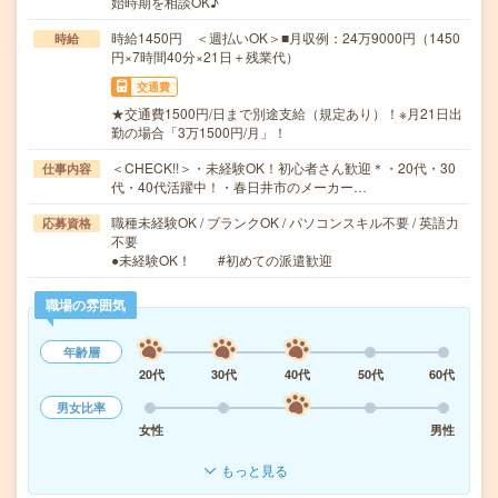
始時期を相談OK♪
時給1450円 ＜週払いOK＞■月収例：24万9000円（1450
時給
円×7時間40分×21日＋残業代）
交通費
★交通費1500円/日まで別途支給（規定あり）！※月21日出
勤の場合「3万1500円/月」！
＜CHECK!!＞・未経験OK！初心者さん歓迎＊・20代・30
仕事内容
代・40代活躍中！・春日井市のメーカー…
職種未経験OK / ブランクOK / パソコンスキル不要 / 英語力
応募資格
不要
●未経験OK！ #初めての派遣歓迎
職場の雰囲気
年齢層
20代
30代
40代
50代
60代
男女比率
女性
男性
もっと見る