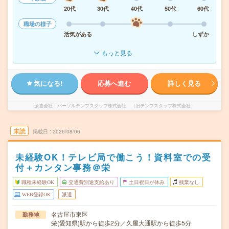
20代
30代
40代
50代
60代
職場の様子
活気がある
しずか
もっと見る
気になる!
応募へ進む
詳しく見る
派遣会社
パーソルテンプスタッフ株式会社 （旧テンプスタッフ株式会社）
未読
掲載日
2026/08/06
未経験OK！テレビ局で働こう！資料室での受
付＋カンタン事務＠栄
職種未経験OK
交通費別途支給あり
土日祝日が休み
残業なし
WEB登録OK
派遣
名古屋市東区
勤務地
栄(愛知県)駅から徒歩2分／久屋大通駅から徒歩5分