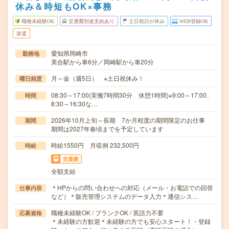
休み＆時短もOK×事務
職種未経験OK
交通費別途支給あり
土日祝日が休み
WEB登録OK
派遣
愛知県岡崎市
勤務地
美合駅から車6分／岡崎駅から車20分
月～金（週5日） ※土日祝休み！
曜日頻度
08:30～17:00(実働7時間30分 休憩1時間)※9:00～17:00、
時間
8:30～16:30な…
2026年10月上旬～長期 7か月程度の期間限定のお仕事
期間
期間は2027年春頃までを予定しています
時給1550円 月収例 232,500円
時給
交通費
全額支給
＊HPからの問い合わせへの対応（メール・お電話での回答
仕事内容
など）＊販売管理システムのデータ入力＊通信シス…
職種未経験OK / ブランクOK / 英語力不要
応募資格
＊未経験の方歓迎＊未経験の方でも安心スタート！・登録