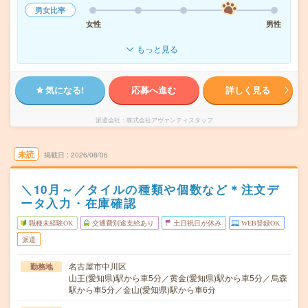
男女比率
女性
男性
もっと見る
気になる!
応募へ進む
詳しく見る
派遣会社
株式会社アヴァンティスタッフ
未読
掲載日
2026/08/06
＼10月～／タイルの種類や個数など＊注文デ
ータ入力・在庫確認
職種未経験OK
交通費別途支給あり
土日祝日が休み
WEB登録OK
派遣
名古屋市中川区
勤務地
山王(愛知県)駅から車5分／黄金(愛知県)駅から車5分／烏森
駅から車5分／金山(愛知県)駅から車6分