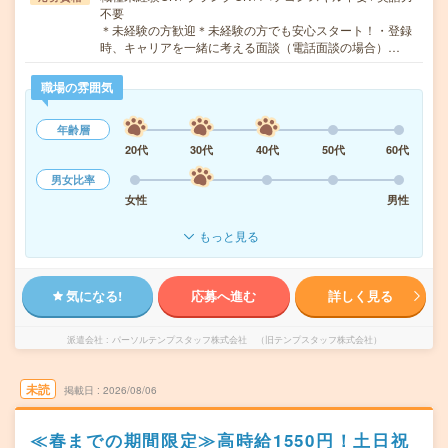
不要
＊未経験の方歓迎＊未経験の方でも安心スタート！・登録
時、キャリアを一緒に考える面談（電話面談の場合）…
職場の雰囲気
年齢層
20代
30代
40代
50代
60代
男女比率
女性
男性
もっと見る
気になる!
応募へ進む
詳しく見る
派遣会社
パーソルテンプスタッフ株式会社 （旧テンプスタッフ株式会社）
未読
掲載日
2026/08/06
≪春までの期間限定≫高時給1550円！土日祝