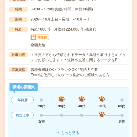
09:00～17:00(実働7時間 休憩1時間)
時間
2026年10月上旬～長期 ※10月～！
期間
時給1600円 月収例 224,000円+残業代
時給
交通費
全額支給
＜社員の方から依頼されるデータの集計や取りまとめメイ
仕事内容
ンでお願いします＞＊道路や交通に関するデータをE…
職種未経験OK / ブランクOK / 英語力不要
応募資格
Excelを使用してのデータ集計のご経験のある方
職場の雰囲気
年齢層
20代
30代
40代
50代
60代
男女比率
女性
男性
もっと見る