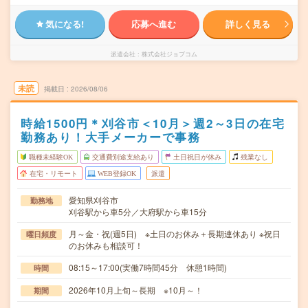
気になる!
応募へ進む
詳しく見る
派遣会社
株式会社ジョブコム
未読
掲載日
2026/08/06
時給1500円＊刈谷市＜10月＞週2～3日の在宅
勤務あり！大手メーカーで事務
職種未経験OK
交通費別途支給あり
土日祝日が休み
残業なし
在宅・リモート
WEB登録OK
派遣
愛知県刈谷市
勤務地
刈谷駅から車5分／大府駅から車15分
月～金・祝(週5日) ※土日のお休み＋長期連休あり ※祝日
曜日頻度
のお休みも相談可！
08:15～17:00(実働7時間45分 休憩1時間)
時間
2026年10月上旬～長期 ※10月～！
期間