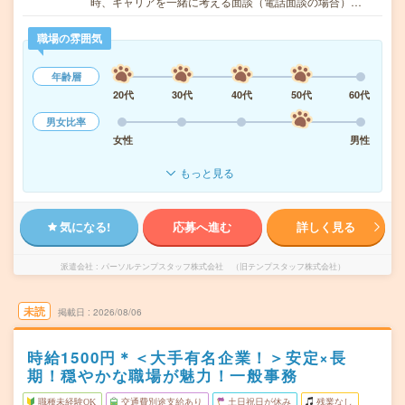
時、キャリアを一緒に考える面談（電話面談の場合）…
職場の雰囲気
年齢層
20代
30代
40代
50代
60代
男女比率
女性
男性
もっと見る
気になる!
応募へ進む
詳しく見る
派遣会社
パーソルテンプスタッフ株式会社 （旧テンプスタッフ株式会社）
未読
掲載日
2026/08/06
時給1500円＊＜大手有名企業！＞安定×長
期！穏やかな職場が魅力！一般事務
職種未経験OK
交通費別途支給あり
土日祝日が休み
残業なし