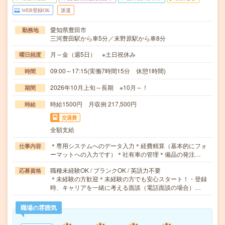
WEB登録OK
派遣
愛知県豊田市
勤務地
三河豊田駅から車5分／末野原駅から車8分
月～金（週5日） ※土日祝休み
曜日頻度
09:00～17:15(実働7時間15分 休憩1時間)
時間
2026年10月上旬～長期 ※10月～！
期間
時給1500円 月収例 217,500円
時給
交通費
全額支給
＊専用システムへのデータ入力＊経費精算（基本的にフォ
仕事内容
ーマットへの入力です）＊社有車の管理＊備品の発注…
職種未経験OK / ブランクOK / 英語力不要
応募資格
＊未経験の方歓迎＊未経験の方でも安心スタート！・登録
時、キャリアを一緒に考える面談（電話面談の場合）…
職場の雰囲気