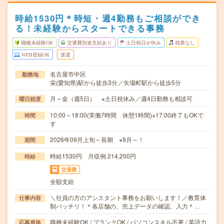
時給1530円＊時短・週4勤務もご相談ができ
る！未経験からスタートできる事務
職種未経験OK
交通費別途支給あり
土日祝日が休み
残業なし
WEB登録OK
派遣
名古屋市中区
勤務地
栄(愛知県)駅から徒歩3分／矢場町駅から徒歩5分
月～金（週5日） ※土日祝休み／週4日勤務も相談可
曜日頻度
10:00～18:00(実働7時間 休憩1時間)※17:00終了もOKで
時間
す
2026年09月上旬～長期 ※9月～！
期間
時給1530円 月収例 214,200円
時給
交通費
全額支給
＼社員の方のアシスタント事務をお願いします！／教育体
仕事内容
制バッチリ！＊各店舗の、売上データの確認、入力＊…
職種未経験OK / ブランクOK / パソコンスキル不要 / 英語力
応募資格