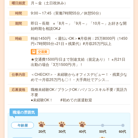
月～金（土日祝休み）
曜日頻度
9:00～17:45（実働7時間55分／休憩50分）
時間
即日～長期 ※「8月～」「9月～」「10月～」お好きな開
期間
始時期を相談OK♪
時給1450円 ＜週払いOK＞■月収例：25万8000円（1450
時給
円×7時間55分×21日＋残業代）#月収25万円以上
交通費
★交通費1500円/日まで別途支給（規定あり）！ ※月21日
出勤の場合「3万1500円/月」！
＜CHECK!!＞・未経験からオフィスデビュー！・残業少な
仕事内容
めで⇒月収25万円も〇！・大手商社でアシス…
職種未経験OK / ブランクOK / パソコンスキル不要 / 英語力
応募資格
不要
●未経験OK！ #初めての派遣歓迎
職場の雰囲気
年齢層
20代
30代
40代
50代
60代