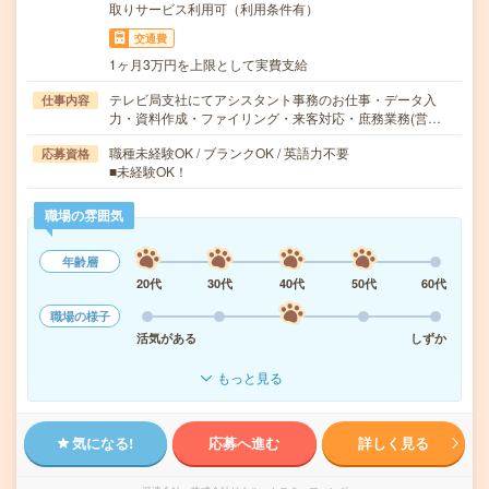
取りサービス利用可（利用条件有）
交通費
1ヶ月3万円を上限として実費支給
テレビ局支社にてアシスタント事務のお仕事・データ入
仕事内容
力・資料作成・ファイリング・来客対応・庶務業務(営…
職種未経験OK / ブランクOK / 英語力不要
応募資格
■未経験OK！
職場の雰囲気
年齢層
20代
30代
40代
50代
60代
職場の様子
活気がある
しずか
もっと見る
気になる!
応募へ進む
詳しく見る