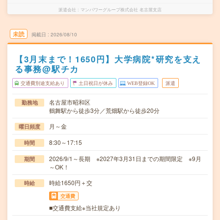
派遣会社
マンパワーグループ株式会社 名古屋支店
未読
掲載日
2026/08/10
【3月末まで！1650円】大学病院*研究を支え
る事務@駅チカ
交通費別途支給あり
土日祝日が休み
WEB登録OK
派遣
名古屋市昭和区
勤務地
鶴舞駅から徒歩3分／荒畑駅から徒歩20分
月～金
曜日頻度
8:30～17:15
時間
2026/9/1～長期 ※2027年3月31日までの期間限定 ※9月
期間
～OK！
時給1650円＋交
時給
交通費
■交通費支給※当社規定あり