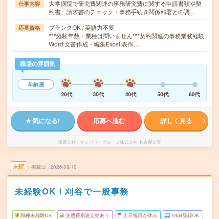
大学病院で研究費関連の事務研究費に関する申請書類や契
仕事内容
約書、請求書のチェック・事務手続き関係部署との調…
ブランクOK / 英語力不要
応募資格
***経験年数・業種は問いません***契約関連の事務業務経験
Word:文書作成・編集Excel:表作…
職場の雰囲気
年齢層
20代
30代
40代
50代
60代
気になる!
応募へ進む
詳しく見る
派遣会社
マンパワーグループ株式会社 名古屋支店
未読
掲載日
2026/08/10
未経験OK！刈谷で一般事務
職種未経験OK
交通費別途支給あり
土日祝日が休み
WEB登録OK