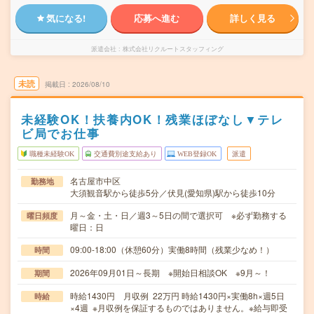
気になる!
応募へ進む
詳しく見る
派遣会社
株式会社リクルートスタッフィング
未読
掲載日
2026/08/10
未経験OK！扶養内OK！残業ほぼなし▼テレ
ビ局でお仕事
職種未経験OK
交通費別途支給あり
WEB登録OK
派遣
名古屋市中区
勤務地
大須観音駅から徒歩5分／伏見(愛知県)駅から徒歩10分
月～金・土・日／週3～5日の間で選択可 ※必ず勤務する
曜日頻度
曜日：日
09:00-18:00（休憩60分）実働8時間（残業少なめ！）
時間
2026年09月01日～長期 ※開始日相談OK ※9月～！
期間
時給1430円 月収例 22万円 時給1430円×実働8h×週5日
時給
×4週 ※月収例を保証するものではありません。※給与即受