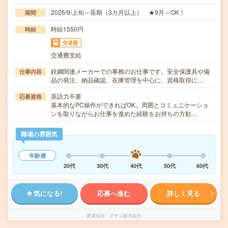
2026/9/上旬～長期（3カ月以上） ★9月～OK！
期間
時給1550円
時給
交通費
交通費支給
鉄鋼関連メーカーでの事務のお仕事です。安全保護具や備
仕事内容
品の発注、納品確認、在庫管理を中心に、資格取得に…
英語力不要
応募資格
基本的なPC操作ができればOK。周囲とコミュニケーショ
ンを取りながらお仕事を進めた経験をお持ちの方歓…
職場の雰囲気
年齢層
20代
30代
40代
50代
60代
気になる!
応募へ進む
詳しく見る
派遣会社
アデコ株式会社