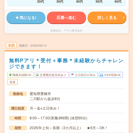
20代
30代
40代
50代
60代
気になる!
応募へ進む
詳しく見る
派遣会社
アデコ株式会社
未読
掲載日
2026/08/10
無料Pアリ＊受付＋事務＊未経験からチャレン
ジできます！
職種未経験OK
交通費別途支給あり
土日祝日が休み
WEB登録OK
派遣
愛知県豊橋市
勤務地
二川駅から徒歩8分
月～金※土日休み！
曜日頻度
8:00～17:30(実働:8時間) (休憩90分)
時間
2026/9/上旬～長期（3カ月以上） ★9月～OK！
期間