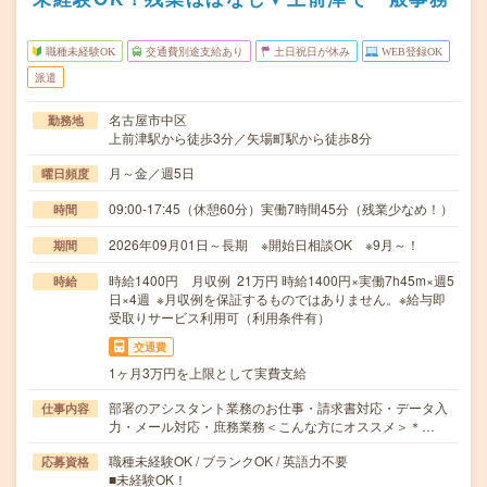
職種未経験OK
交通費別途支給あり
土日祝日が休み
WEB登録OK
派遣
名古屋市中区
勤務地
上前津駅から徒歩3分／矢場町駅から徒歩8分
月～金／週5日
曜日頻度
09:00-17:45（休憩60分）実働7時間45分（残業少なめ！）
時間
2026年09月01日～長期 ※開始日相談OK ※9月～！
期間
時給1400円 月収例 21万円 時給1400円×実働7h45m×週5
時給
日×4週 ※月収例を保証するものではありません。※給与即
受取りサービス利用可（利用条件有）
交通費
1ヶ月3万円を上限として実費支給
部署のアシスタント業務のお仕事・請求書対応・データ入
仕事内容
力・メール対応・庶務業務＜こんな方にオススメ＞＊…
職種未経験OK / ブランクOK / 英語力不要
応募資格
■未経験OK！