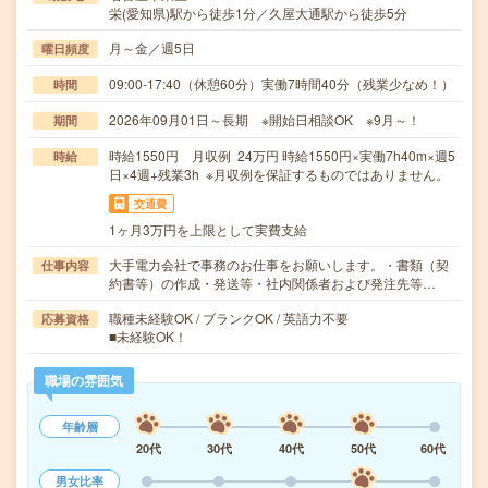
栄(愛知県)駅から徒歩1分／久屋大通駅から徒歩5分
月～金／週5日
曜日頻度
09:00-17:40（休憩60分）実働7時間40分（残業少なめ！）
時間
2026年09月01日～長期 ※開始日相談OK ※9月～！
期間
時給1550円 月収例 24万円 時給1550円×実働7h40m×週5
時給
日×4週+残業3h ※月収例を保証するものではありません。
交通費
1ヶ月3万円を上限として実費支給
大手電力会社で事務のお仕事をお願いします。・書類（契
仕事内容
約書等）の作成・発送等・社内関係者および発注先等…
職種未経験OK / ブランクOK / 英語力不要
応募資格
■未経験OK！
職場の雰囲気
年齢層
20代
30代
40代
50代
60代
男女比率