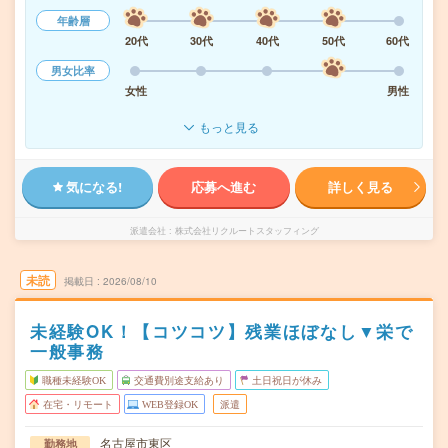
年齢層
20代
30代
40代
50代
60代
男女比率
女性
男性
もっと見る
気になる!
応募へ進む
詳しく見る
派遣会社
株式会社リクルートスタッフィング
未読
掲載日
2026/08/10
未経験OK！【コツコツ】残業ほぼなし▼栄で
一般事務
職種未経験OK
交通費別途支給あり
土日祝日が休み
在宅・リモート
WEB登録OK
派遣
名古屋市東区
勤務地