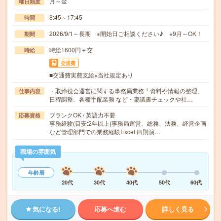
月～金
曜日頻度
8:45～17:45
時間
2026/9/1～長期 ※開始日ご相談ください♪ ※9月～OK！
期間
時給1600円＋交
時給
交通費
■交通費実費支給※当社規定あり
・取締役会運営に関する事務局業務┗資料や情報の整理、
仕事内容
日程調整、各種手配業務 など・稟議書チェックや社…
ブランクOK / 英語力不要
応募資格
事務経験(目安:2年以上)事務局運営、総務、法務、経営企画
など管理部門での業務経験Excel:四則演…
職場の雰囲気
年齢層
20代
30代
40代
50代
60代
気になる!
応募へ進む
詳しく見る