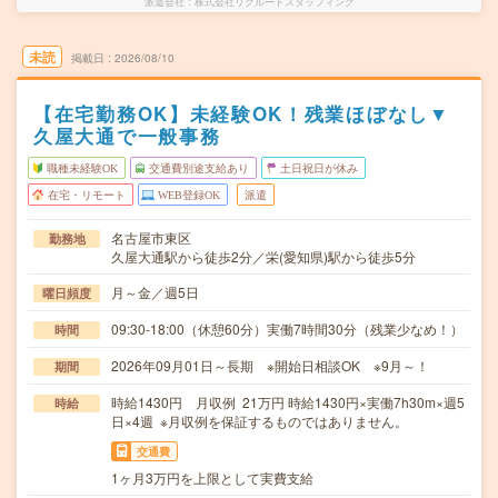
派遣会社
株式会社リクルートスタッフィング
未読
掲載日
2026/08/10
【在宅勤務OK】未経験OK！残業ほぼなし▼
久屋大通で一般事務
職種未経験OK
交通費別途支給あり
土日祝日が休み
在宅・リモート
WEB登録OK
派遣
名古屋市東区
勤務地
久屋大通駅から徒歩2分／栄(愛知県)駅から徒歩5分
月～金／週5日
曜日頻度
09:30-18:00（休憩60分）実働7時間30分（残業少なめ！）
時間
2026年09月01日～長期 ※開始日相談OK ※9月～！
期間
時給1430円 月収例 21万円 時給1430円×実働7h30m×週5
時給
日×4週 ※月収例を保証するものではありません。
交通費
1ヶ月3万円を上限として実費支給