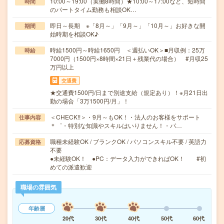
10:00～19:00（実働8時間）★10:00～17:00など、短時間
時間
のパートタイム勤務も相談OK…
即日～長期 ※「8月～」「9月～」「10月～」お好きな開
期間
始時期を相談OK♪
時給1500円～時給1650円 ＜週払いOK＞■月収例：25万
時給
7000円（1500円×8時間×21日＋残業代の場合） #月収25
万円以上
交通費
★交通費1500円/日まで別途支給（規定あり）！※月21日出
勤の場合「3万1500円/月」！
＜CHECK!!＞・9月～もOK！・法人のお客様をサポート
仕事内容
＊゜・特別な知識やスキルはいりません！・パ…
職種未経験OK / ブランクOK / パソコンスキル不要 / 英語力
応募資格
不要
●未経験OK！ ●PC：データ入力ができればOK！ #初
めての派遣歓迎
職場の雰囲気
年齢層
20代
30代
40代
50代
60代