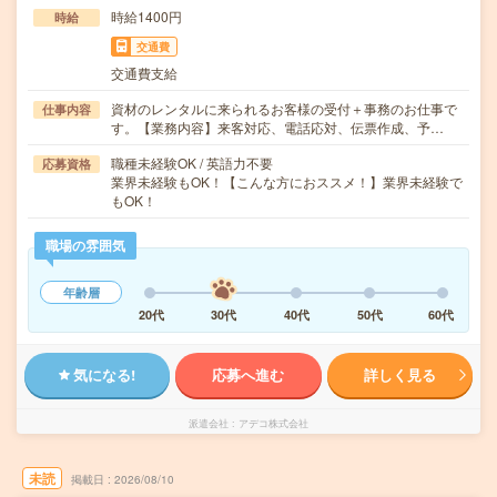
時給1400円
時給
交通費
交通費支給
資材のレンタルに来られるお客様の受付＋事務のお仕事で
仕事内容
す。【業務内容】来客対応、電話応対、伝票作成、予…
職種未経験OK / 英語力不要
応募資格
業界未経験もOK！【こんな方におススメ！】業界未経験で
もOK！
職場の雰囲気
年齢層
20代
30代
40代
50代
60代
気になる!
応募へ進む
詳しく見る
派遣会社
アデコ株式会社
未読
掲載日
2026/08/10