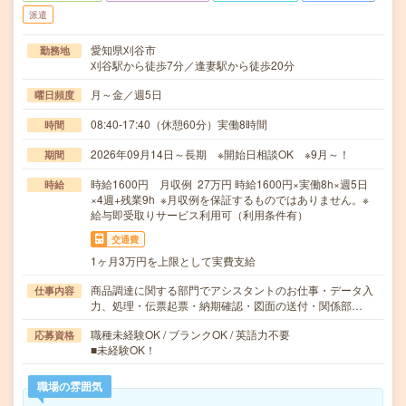
派遣
愛知県刈谷市
勤務地
刈谷駅から徒歩7分／逢妻駅から徒歩20分
月～金／週5日
曜日頻度
08:40-17:40（休憩60分）実働8時間
時間
2026年09月14日～長期 ※開始日相談OK ※9月～！
期間
時給1600円 月収例 27万円 時給1600円×実働8h×週5日
時給
×4週+残業9h ※月収例を保証するものではありません。※
給与即受取りサービス利用可（利用条件有）
交通費
1ヶ月3万円を上限として実費支給
商品調達に関する部門でアシスタントのお仕事・データ入
仕事内容
力、処理・伝票起票・納期確認・図面の送付・関係部…
職種未経験OK / ブランクOK / 英語力不要
応募資格
■未経験OK！
職場の雰囲気