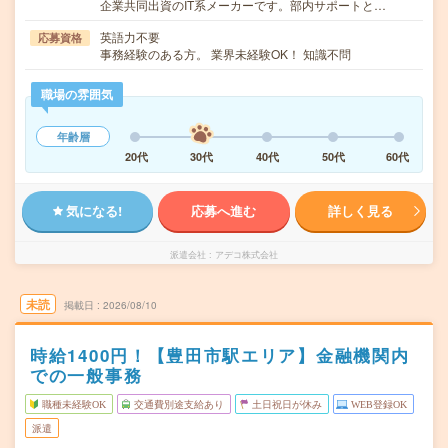
企業共同出資のIT系メーカーです。部内サポートと…
英語力不要
応募資格
事務経験のある方。 業界未経験OK！ 知識不問
職場の雰囲気
年齢層
20代
30代
40代
50代
60代
気になる!
応募へ進む
詳しく見る
派遣会社
アデコ株式会社
未読
掲載日
2026/08/10
時給1400円！【豊田市駅エリア】金融機関内
での一般事務
職種未経験OK
交通費別途支給あり
土日祝日が休み
WEB登録OK
派遣