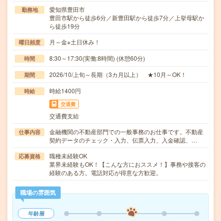
愛知県豊田市
勤務地
豊田市駅から徒歩6分／新豊田駅から徒歩7分／上挙母駅か
ら徒歩19分
月～金※土日休み！
曜日頻度
8:30～17:30(実働:8時間) (休憩60分)
時間
2026/10/上旬～長期（3カ月以上） ★10月～OK！
期間
時給1400円
時給
交通費
交通費支給
金融機関の不動産部門での一般事務のお仕事です。不動産
仕事内容
契約データのチェック・入力、伝票入力、入金確認、…
職種未経験OK
応募資格
業界未経験もOK！【こんな方におススメ！】事務や接客の
経験のある方。電話対応が得意な方歓迎。
職場の雰囲気
年齢層