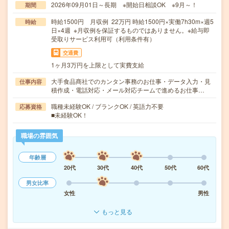
2026年09月01日～長期 ※開始日相談OK ※9月～！
期間
時給1500円 月収例 22万円 時給1500円×実働7h30m×週5
時給
日×4週 ※月収例を保証するものではありません。※給与即
受取りサービス利用可（利用条件有）
交通費
1ヶ月3万円を上限として実費支給
大手食品商社でのカンタン事務のお仕事・データ入力・見
仕事内容
積作成・電話対応・メール対応チームで進めるお仕事…
職種未経験OK / ブランクOK / 英語力不要
応募資格
■未経験OK！
職場の雰囲気
年齢層
20代
30代
40代
50代
60代
男女比率
女性
男性
もっと見る