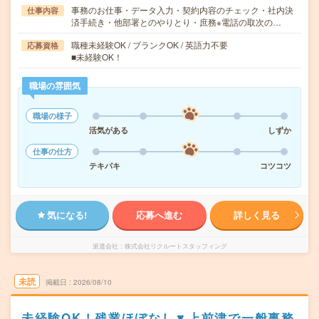
事務のお仕事・データ入力・契約内容のチェック・社内決
仕事内容
済手続き・他部署とのやりとり・庶務※電話の取次の…
職種未経験OK / ブランクOK / 英語力不要
応募資格
■未経験OK！
職場の雰囲気
職場の様子
活気がある
しずか
仕事の仕方
テキパキ
コツコツ
気になる!
応募へ進む
詳しく見る
派遣会社
株式会社リクルートスタッフィング
未読
掲載日
2026/08/10
未経験OK！残業ほぼなし▼上前津で一般事務