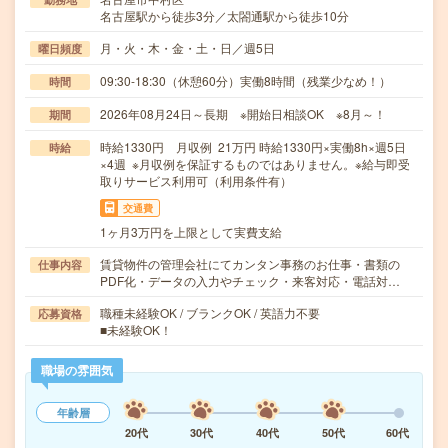
名古屋駅から徒歩3分／太閤通駅から徒歩10分
月・火・木・金・土・日／週5日
曜日頻度
09:30-18:30（休憩60分）実働8時間（残業少なめ！）
時間
2026年08月24日～長期 ※開始日相談OK ※8月～！
期間
時給1330円 月収例 21万円 時給1330円×実働8h×週5日
時給
×4週 ※月収例を保証するものではありません。※給与即受
取りサービス利用可（利用条件有）
交通費
1ヶ月3万円を上限として実費支給
賃貸物件の管理会社にてカンタン事務のお仕事・書類の
仕事内容
PDF化・データの入力やチェック・来客対応・電話対…
職種未経験OK / ブランクOK / 英語力不要
応募資格
■未経験OK！
職場の雰囲気
年齢層
20代
30代
40代
50代
60代