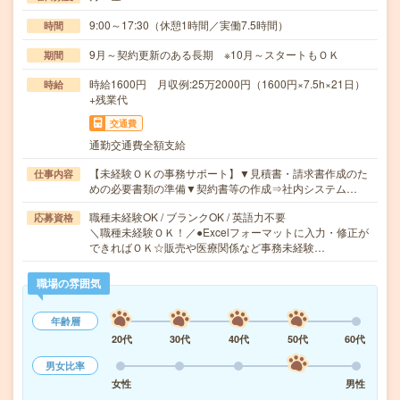
9:00～17:30（休憩1時間／実働7.5時間）
時間
9月～契約更新のある長期 ※10月～スタートもＯＫ
期間
時給1600円 月収例:25万2000円（1600円×7.5h×21日）
時給
+残業代
交通費
通勤交通費全額支給
【未経験ＯＫの事務サポート】▼見積書・請求書作成のた
仕事内容
めの必要書類の準備▼契約書等の作成⇒社内システム…
職種未経験OK / ブランクOK / 英語力不要
応募資格
＼職種未経験ＯＫ！／●Excelフォーマットに入力・修正が
できればＯＫ☆販売や医療関係など事務未経験…
職場の雰囲気
年齢層
20代
30代
40代
50代
60代
男女比率
女性
男性