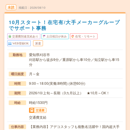
未読
掲載日
2026/08/10
10月スタート！在宅有/大手メーカーグループ
でサポート事務
交通費別途支給あり
土日祝日が休み
在宅・リモート
WEB登録OK
派遣
愛知県刈谷市
勤務地
刈谷駅から徒歩9分／重原駅から車10分／知立駅から車15
分
月～金
曜日頻度
9:00～18:00(実働:8時間) (休憩60分)
時間
2026/10/上旬～長期（3カ月以上） ★10月～OK！
期間
時給1530円
時給
交通費
交通費支給
【業務内容】アデコスタッフも複数名活躍中！国内超大手
仕事内容