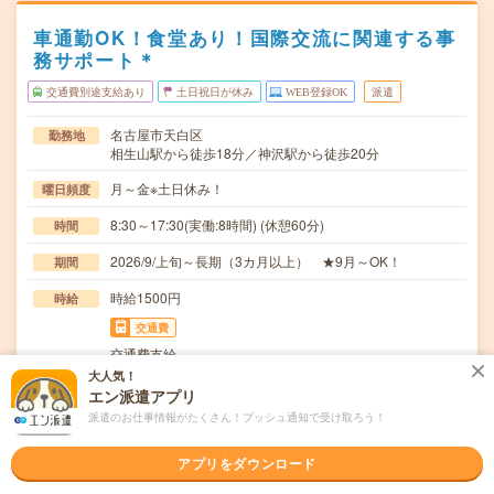
車通勤OK！食堂あり！国際交流に関連する事
務サポート＊
交通費別途支給あり
土日祝日が休み
WEB登録OK
派遣
名古屋市天白区
勤務地
相生山駅から徒歩18分／神沢駅から徒歩20分
月～金※土日休み！
曜日頻度
8:30～17:30(実働:8時間) (休憩60分)
時間
2026/9/上旬～長期（3カ月以上） ★9月～OK！
期間
時給1500円
時給
交通費
交通費支給
大人気！
【大学の国際化推進グループでの事務】国際交流施設や留
仕事内容
エン派遣アプリ
学生寮の運営サポート、国際交流イベントの運営補助…
派遣のお仕事情報がたくさん！プッシュ通知で受け取ろう！
事務経験ある方、海外からの来学者や留学生とのコミュニ
応募資格
ケーションが苦手でない方 業界未経験OK！ OA…
アプリをダウンロード