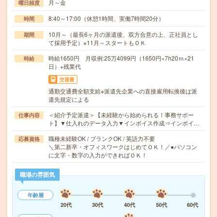
月～金
曜日頻度
8:40～17:00（休憩1時間、実働7時間20分）
時間
10月～（最長6ヶ月の派遣後、双方合意の上、正社員とし
期間
て採用予定）※11月～スタートもＯＫ
時給1650円 月収例:25万4099円（1650円×7h20ｍ×21
時給
日）+残業代
交通費
通勤交通費全額支給※派遣先企業への直接雇用転換後は派
遣先規定による
＜紹介予定派遣＞【未経験から始められる！事務サポー
仕事内容
ト】▼仕入れのデータ入力▼インボイス作成⇒インボイ…
職種未経験OK / ブランクOK / 英語力不要
応募資格
＼第二新卒・オフィスワークはじめてＯＫ！／●パソコン
に文字・数字の入力ができればＯＫ！
職場の雰囲気
年齢層
20代
30代
40代
50代
60代