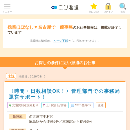
メニュー
気になる!
ログイン
検索
残業ほぼなし▼名古屋で一般事務
のお仕事情報は、掲載が終了し
ています
掲載時の情報は、
ページ下部
からご覧いただけます。
お探しの条件に近い派遣のお仕事
未読
掲載日
2026/08/10
〈時間・日数相談OK！〉管理部門での事務局
運営サポート！
交通費別途支給あり
土日祝日が休み
WEB登録OK
派遣
名古屋市中村区
勤務地
亀島駅から徒歩5分／本陣駅から徒歩6分