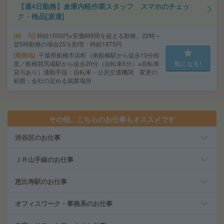
【週4日勤務】倉庫内軽作業スタッフ スマホのチェッ
ク・検品[派遣]
給 与
時給1500円※実働8時間を超える勤務、22時～
翌5時勤務の場合25％割増：時給1875円
勤務地
千葉県船橋市浜町（南船橋駅から徒歩10分程
度／船橋競馬場駅から徒歩20分（自転車5分）※自転車
気になる!
貸与あり）通勤手段：自転車・公共交通機関 変更の
範囲：会社の定める就業場所
その他、こちらのお仕事もオススメです
渋谷区のお仕事
ＪＲ山手線のお仕事
恵比寿駅のお仕事
オフィスワーク・事務系のお仕事