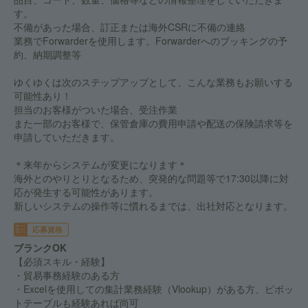
す。
不備があった場合、訂正または海外CSRに不備の連絡
業務でForwarderを使用します。Forwarderへのブッキングの予
約、納期調整等
ゆくゆくは次のステップアップとして、こんな業務もお願いする
可能性あり！
担当のお客様がついた場合、受注作業
また一部のお客様で、保管倉庫の費用申請や配送の保険請求等を
申請していただきます。
＊来年からシステムが変更になります＊
海外とのやりとりとなるため、突発的な問題等で17:30以降に対
応が発生する可能性があります。
新しいシステムの操作等に慣れるまでは、出社対応となります。
応募資格
ブランクOK
【必須スキル・経験】
・貿易事務経験のある方
・Excelを使用しての集計業務経験（Vlookup）がある方、ピボッ
トテーブルも経験あれば尚可