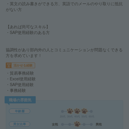
・英文の読み書きができる方、英語でのメールのやり取りに抵抗
がない方
【あれば尚可なスキル】
・SAP使用経験のある方
協調性があり部内外の人とコミュニケーションが問題なくできる
方を求めています！
活かせる経験
・貿易事務経験
・Excel使用経験
・SAP使用経験
・事務経験
職場の雰囲気
年齢層
20代
30代
40代
50代
60代
男女比率
女性
男性