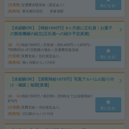
交通費
交通費全額支給（規定あり）
気になる!
勤務地
東京都渋谷区 表参道駅
【未経験OK】【時給1600円】6ヶ月後に正社員！お菓子
の製造機械の組立[正社員への紹介予定派遣]
給 与
時給1600円／月収例：260,400円＝1,600円×
7時間45分×21日勤務の場合＋交通費別途支給
交通費
実費支給／当社規定あり。
気になる!
勤務地
鳩ヶ谷駅からバス6分
【未経験OK】【深夜時給1875円】写真アルバムの貼り付
け・確認｜短期[派遣]
給 与
時給1500円／夜22時～翌5時までは深夜時給1
875円
交通費
実費支給／当社規定あり。
気になる!
勤務地
川口駅からバス10分