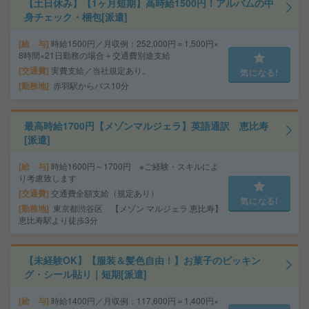
【土日休み】【1ヶ月短期】高時給1500円！アルバムの中
身チェック・梱包[派遣]
給 与
時給1500円／月収例：252,000円＝1,500円×
8時間×21日勤務の場合＋交通費別途支給
交通費
実費支給／当社規定あり。
気になる!
勤務地
赤羽駅からバス10分
最高時給1700円【メゾンマルジェラ】英語通訳 恵比寿
[派遣]
給 与
時給1600円～1700円 ※ご経験・スキルによ
り考慮致します
交通費
交通費全額支給（規定あり）
気になる!
勤務地
東京都渋谷区 【メゾン マルジェラ 恵比寿】
恵比寿駅より徒歩3分
【未経験OK】【服装＆髪色自由！】お菓子のピッキン
グ・シール貼り｜短期[派遣]
給 与
時給1400円／月収例：117,600円＝1,400円×