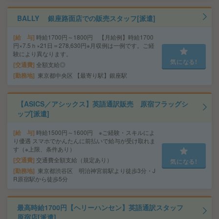
BALLY 銀座路面店での販売スタッフ[派遣]
給 与
時給1700円～1800円 【月給例】時給1700
円×7.5ｈ×21日＝278,630円※月収例は一例です。ご経
験により異なります。
気になる!
交通費
全額支給◎
勤務地
東京都中央区 【最寄り駅】銀座駅
【ASICS／アシックス】英語通訳販売 原宿フラッグシ
ップ[派遣]
給 与
時給1500円～1600円 ※ご経験・スキルによ
り優遇 スマホでかんたんに前払いで給与が受け取れま
す（※上限、条件あり）
交通費
交通費全額支給（規定あり）
気になる!
勤務地
東京都渋谷区 明治神宮前駅より徒歩3分・J
R原宿駅から徒歩5分
最高時給1700円【ヘリーハンセン】英語通訳スタッフ
原宿店[派遣]