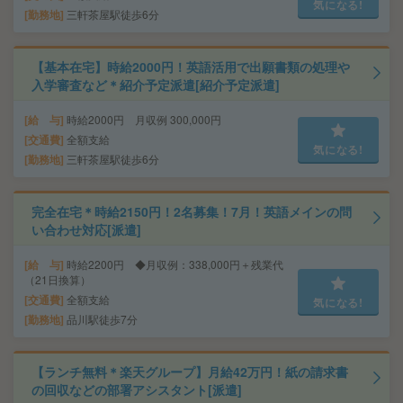
気になる!
勤務地
三軒茶屋駅徒歩6分
【基本在宅】時給2000円！英語活用で出願書類の処理や
入学審査など＊紹介予定派遣[紹介予定派遣]
給 与
時給2000円 月収例 300,000円
交通費
全額支給
気になる!
勤務地
三軒茶屋駅徒歩6分
完全在宅＊時給2150円！2名募集！7月！英語メインの問
い合わせ対応[派遣]
給 与
時給2200円 ◆月収例：338,000円＋残業代
（21日換算）
交通費
全額支給
気になる!
勤務地
品川駅徒歩7分
【ランチ無料＊楽天グループ】月給42万円！紙の請求書
の回収などの部署アシスタント[派遣]