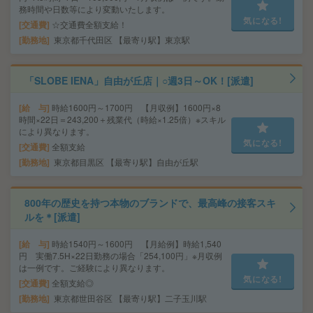
務時間や日数等により変動いたします。
気になる!
交通費
☆交通費全額支給！
勤務地
東京都千代田区 【最寄り駅】東京駅
「SLOBE IENA」自由が丘店｜○週3日～OK！[派遣]
給 与
時給1600円～1700円 【月収例】1600円×8
時間×22日＝243,200＋残業代（時給×1.25倍）※スキル
により異なります。
気になる!
交通費
全額支給
勤務地
東京都目黒区 【最寄り駅】自由が丘駅
800年の歴史を持つ本物のブランドで、最高峰の接客スキ
ルを＊[派遣]
給 与
時給1540円～1600円 【月給例】時給1,540
円 実働7.5H×22日勤務の場合「254,100円」※月収例
は一例です。ご経験により異なります。
気になる!
交通費
全額支給◎
勤務地
東京都世田谷区 【最寄り駅】二子玉川駅