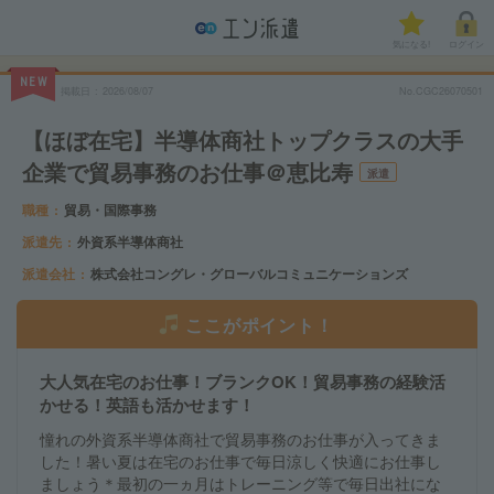
気になる!
ログイン
NEW
掲載日
2026/08/07
No.CGC26070501
【ほぼ在宅】半導体商社トップクラスの大手
企業で貿易事務のお仕事＠恵比寿
派遣
職種
貿易・国際事務
派遣先
外資系半導体商社
派遣会社
株式会社コングレ・グローバルコミュニケーションズ
ここがポイント！
大人気在宅のお仕事！ブランクOK！貿易事務の経験活
かせる！英語も活かせます！
憧れの外資系半導体商社で貿易事務のお仕事が入ってきま
した！暑い夏は在宅のお仕事で毎日涼しく快適にお仕事し
ましょう＊最初の一ヵ月はトレーニング等で毎日出社にな