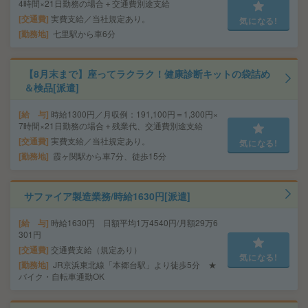
4時間×21日勤務の場合＋交通費別途支給
交通費
実費支給／当社規定あり。
気になる!
勤務地
七里駅から車6分
【8月末まで】座ってラクラク！健康診断キットの袋詰め
＆検品[派遣]
給 与
時給1300円／月収例：191,100円＝1,300円×
7時間×21日勤務の場合＋残業代、交通費別途支給
交通費
実費支給／当社規定あり。
気になる!
勤務地
霞ヶ関駅から車7分、徒歩15分
サファイア製造業務/時給1630円[派遣]
給 与
時給1630円 日額平均1万4540円/月額29万6
301円
交通費
交通費支給（規定あり）
気になる!
勤務地
JR京浜東北線「本郷台駅」より徒歩5分 ★
バイク・自転車通勤OK