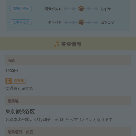
職場の様子
活気がある
しずか
仕事の仕方
テキパキ
コツコツ
募集情報
時給
1900円
交通費
交通費別途支給
勤務地
東京都渋谷区
各線恵比寿駅より徒歩8分 ※慣れたら在宅メインとなります
勤務曜日・頻度