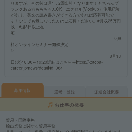
りますが、その後は月1，2回出社となります！もちろんブ
ランクある方ももちろんOK！エクセル(Vlookup）使用経験
があり、英文の読み書きができる方であれば応募可能で
す！少しでも気になった方はご応募ください。#月収25万円
以 #週3日以上在
宅
✨無
料オンラインセミナー開催決定
✨
8月18
日(火)18:30～19:20詳細はこちら→https://kotoba-
career.jp/news/detail/id=984
募集情報
選考・登録
派遣会社概要
お仕事の概要
貿易・国際事務
輸出業務に関する貿易事務
品目、コード、数量、価格等などの情報整理をしていただきま