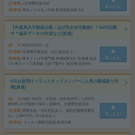
交通費
※交通費別途支給
気になる!
勤務地
東京メトロ丸ノ内線 新宿御苑前駅 5分
【外資系大手製薬企業／ほぼ完全在宅勤務】＊50代活躍
中＊臨床データの作成など[派遣]
給 与
時給3000円＋交
交通費
交通費実費支給（当社規定あり）
気になる!
勤務地
東京メトロ半蔵門線 神保町駅4分 /水道橋 徒歩
7分/東京メトロ東西線 九段下駅4分 /飯田橋 徒歩8分
8月お盆明け！ランスタッドメンバーに人気の職場座り作
業[派遣]
給 与
時給1350円／月収例：226,800円＝1,350円×
8時間×21日勤務の場合＋残業代、交通費別途支給
交通費
実費支給／当社規定あり。通勤交通費実費支
気になる!
払／上限4万円／月※規定あり
勤務地
マイカー通勤可能/駐車場完備