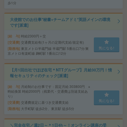
歩1分
大使館でのお仕事*秘書+チームアドミ*英語メインの環境
です[派遣]
給 与
時給2300円＋交
交通費
交通費支給有(1ヶ月の定期代支給/規定有)
気になる!
勤務地
東京メトロ半蔵門線 半蔵門駅 5番出口7分/東
京メトロ有楽町線 麹町駅 1番出口12分
【月1回出社でほぼ在宅＊NTTグループ】月給30万円！情
報セキュリティのチェック[派遣]
給 与
月給制のお仕事です：固定月給 303800円 ※
時給換算 時給2000円（残業代・交通費は別途支給あ
り）
気になる!
交通費
交通費規定に基づき交通費支給
勤務地
大手町駅 徒歩2分、東京駅 徒歩5分
＼完全在宅／週2日～＊1日4h～！オンライン講座の受