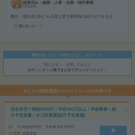
就業済み：総務・人事・法務・特許事務
50代女性
翻訳・通訳者以外にも高度な英文事務職の紹介ができる点
役に立った！
4
興味があったら「★気になる！」をタップ！
「気になる！」を押しておくと、
保存した求人を
後でまとめてチェック
できます！
あなたの閲覧履歴からのオススメのお仕事です
完全在宅＊時給2000円！年収400万以上！学校事務＼紹
介予定派遣／＠三軒茶屋[紹介予定派遣]
給 与
時給2000円 月収例 300,000円
交通費
全額支給