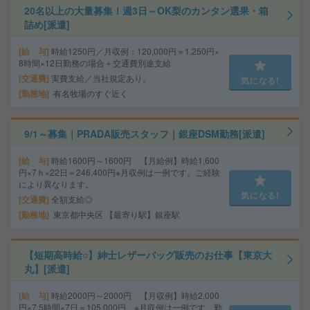
20名以上の大量募集！週3日～OK梨のカンタン選果・箱
詰め[派遣]
給 与
時給1250円／月収例：120,000円＝1,250円×
8時間×12日勤務の場合＋交通費別途支給
交通費
実費支給／当社規定あり。
気になる!
勤務地
有名牧場のすぐ近く
9/1～募集｜PRADA販売スタッフ｜銀座DSM勤務[派遣]
給 与
時給1600円～1600円 【月給例】時給1,600
円×7ｈ×22日＝246,400円※月収例は一例です。ご経験
により異なります。
気になる!
交通費
全額支給◎
勤務地
東京都中央区 【最寄り駅】銀座駅
【短期高時給○】紳士レザーバッグ販売のお仕事【東京大
丸】[派遣]
給 与
時給2000円～2000円 【月収例】時給2,000
円×7.5時間×7日＝105,000円 ※月収例は一例です。勤