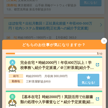
気になる!
勤務地
東京都港区 山手線 高輪ゲートウェイ駅徒歩
1分、都営浅草線 泉岳寺駅徒歩3分
ほぼ在宅＊出社月数回！正社員化前提＊年収400-500万
円！社内システム登録処理[正社員への紹介予定派遣]
給 与
時給1850円～1900円＋交 【月収例】363,0
62円～ ■給与の前払いが可能な速払いサービスあり
どちらのお仕事が気になりますか？
交通費
交通費支給あり
気になる!
勤務地
東京都港区 山手線 田町（東京）駅徒歩6
1
/10
分、都営三田線 三田（東京）駅徒歩10分
完全在宅＊時給2000円！年収400万以上！学
校事務＼紹介予定派遣／＠三軒茶屋[紹介予定
週3日＆10-16時の時短勤務！時給2000円！宿泊施設運営
派遣]
企業で問い合わせ対応[派遣]
時給2000円 月収例 300,000円
給与
三軒茶屋駅徒歩6分
勤務地
気になる!
給 与
時給2000円＋交 ■給与の前払いが可能な速
払いサービスあり
交通費
交通費支給あり
気になる!
【基本在宅】時給2000円！英語活用で出願書
勤務地
東京都港区 山手線 品川駅徒歩5分
類の処理や入学審査など＊紹介予定派遣[紹介
予定派遣]