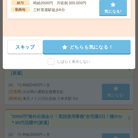
時給2000円 月収例 300,000円
給与
時給1750円！人気の学校勤務＊基本16時まで＊書類の封
三軒茶屋駅徒歩6分
勤務地
気になる!
入など学校事務！12月迄[派遣]
給 与
時給1750円＋交 【月収例】301,875円～ ■
給与の前払いが可能な速払いサービスあり
交通費
交通費支給あり
気になる!
勤務地
東京都千代田区 中央・総武線各停 飯田橋駅
スキップ
どちらも気になる！
徒歩7分
しばらく表示しない
完全在宅で16時まで！英語&日本語＼EC運営サポート／
[派遣]
給 与
時給2450円＋交
交通費
出社時の通勤交通費支給
気になる!
勤務地
東京メトロ日比谷線 六本木駅 3分
*2000円*海外出張あり！英語使用事務*在宅週3日！穏やか
＊50代活躍中[派遣]
給 与
時給2000円＋交