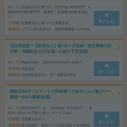
給 与
月給制のお仕事です：固定月給 425300円 ※
時給換算 時給2800円（残業代・交通費は別途支給あ
り）
気になる!
交通費
交通費規定に基づき交通費支給
勤務地
二子玉川駅 徒歩4分、成城学園前駅 バス30分
正社員前提＊【財団法人】賞与5ヶ月実績！英文事務のお
仕事！通翻訳あり[正社員への紹介予定派遣]
給 与
時給2000円 月収例 290,000円+残業代
交通費
全額支給
気になる!
勤務地
北参道駅徒歩2分、代々木駅徒歩8分
時給2050円！ピタッと17時終業＊六本木ヒルズ森タワー
勤務＊2名の募集[派遣]
給 与
時給2050円＋交 【月収例】353,625円～ ■
給与の前払いが可能な速払いサービスあり
交通費
交通費支給あり
気になる!
勤務地
東京都港区 東京メトロ日比谷線 六本木駅徒