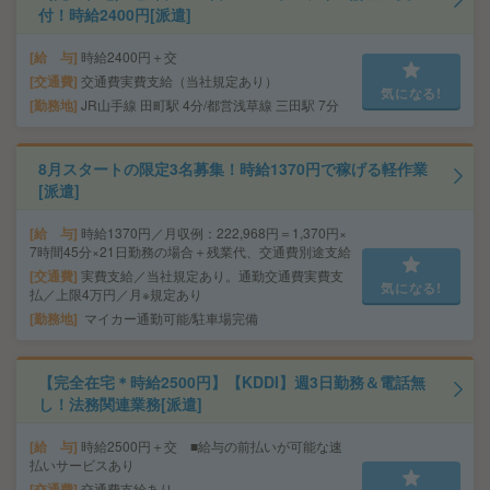
付！時給2400円[派遣]
給 与
時給2400円＋交
交通費
交通費実費支給（当社規定あり）
気になる!
勤務地
JR山手線 田町駅 4分/都営浅草線 三田駅 7分
8月スタートの限定3名募集！時給1370円で稼げる軽作業
[派遣]
給 与
時給1370円／月収例：222,968円＝1,370円×
7時間45分×21日勤務の場合＋残業代、交通費別途支給
交通費
実費支給／当社規定あり。通勤交通費実費支
気になる!
払／上限4万円／月※規定あり
勤務地
マイカー通勤可能/駐車場完備
【完全在宅＊時給2500円】【KDDI】週3日勤務＆電話無
し！法務関連業務[派遣]
給 与
時給2500円＋交 ■給与の前払いが可能な速
払いサービスあり
交通費
交通費支給あり