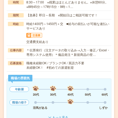
8:30～17:00 ※残業はほとんどありません。※休憩60分。
時間
※8時45分～17時15分・9時～1…
【急募】即日～長期 ※開始日はご相談可能です！
期間
時給1400円～1450円＋交 ■給与の前払いが可能な速払い
時給
サービスあり
交通費
交通費支給あり
＊伝票発行（注文データの取り込み→入力・修正／Excel・
仕事内容
専用システム使用）＊備品発注＊新規商品の登…
職種未経験OK / ブランクOK / 英語力不要
応募資格
未経験OK！ #初めての派遣歓迎
職場の雰囲気
年齢層
20代
30代
40代
50代
60代
職場の様子
活気がある
しずか
もっと見る