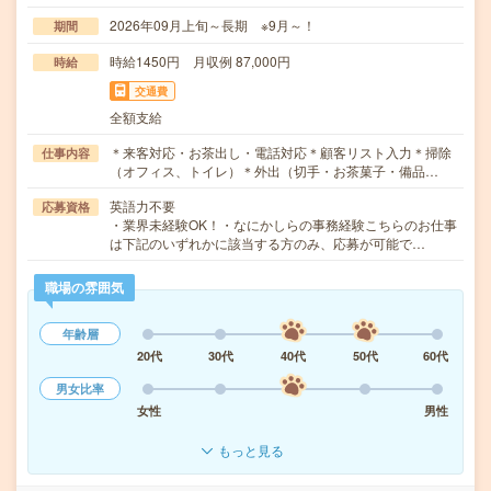
2026年09月上旬～長期 ※9月～！
期間
時給1450円 月収例 87,000円
時給
交通費
全額支給
＊来客対応・お茶出し・電話対応＊顧客リスト入力＊掃除
仕事内容
（オフィス、トイレ）＊外出（切手・お茶菓子・備品…
英語力不要
応募資格
・業界未経験OK！・なにかしらの事務経験こちらのお仕事
は下記のいずれかに該当する方のみ、応募が可能で…
職場の雰囲気
年齢層
20代
30代
40代
50代
60代
男女比率
女性
男性
もっと見る