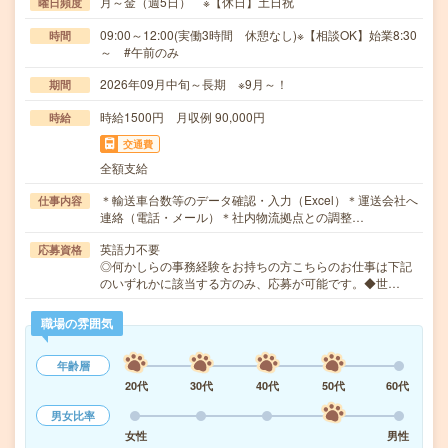
月～金（週5日） ※【休日】土日祝
曜日頻度
09:00～12:00(実働3時間 休憩なし)※【相談OK】始業8:30
時間
～ #午前のみ
2026年09月中旬～長期 ※9月～！
期間
時給1500円 月収例 90,000円
時給
交通費
全額支給
＊輸送車台数等のデータ確認・入力（Excel）＊運送会社へ
仕事内容
連絡（電話・メール）＊社内物流拠点との調整…
英語力不要
応募資格
◎何かしらの事務経験をお持ちの方こちらのお仕事は下記
のいずれかに該当する方のみ、応募が可能です。◆世…
職場の雰囲気
年齢層
20代
30代
40代
50代
60代
男女比率
女性
男性