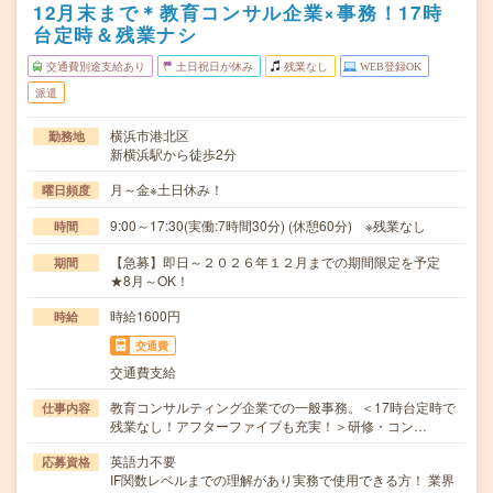
12月末まで＊教育コンサル企業×事務！17時
台定時＆残業ナシ
交通費別途支給あり
土日祝日が休み
残業なし
WEB登録OK
派遣
横浜市港北区
勤務地
新横浜駅から徒歩2分
月～金※土日休み！
曜日頻度
9:00～17:30(実働:7時間30分) (休憩60分) ※残業なし
時間
【急募】即日～２０２６年１２月までの期間限定を予定
期間
★8月～OK！
時給1600円
時給
交通費
交通費支給
教育コンサルティング企業での一般事務。＜17時台定時で
仕事内容
残業なし！アフターファイブも充実！＞研修・コン…
英語力不要
応募資格
IF関数レベルまでの理解があり実務で使用できる方！ 業界