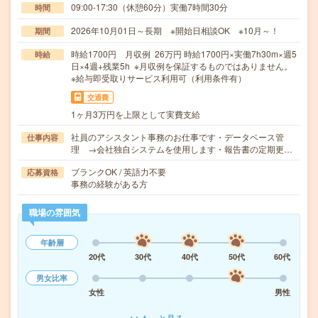
09:00-17:30（休憩60分）実働7時間30分
時間
2026年10月01日～長期 ※開始日相談OK ※10月～！
期間
時給1700円 月収例 26万円 時給1700円×実働7h30m×週5
時給
日×4週+残業5h ※月収例を保証するものではありません。
※給与即受取りサービス利用可（利用条件有）
交通費
1ヶ月3万円を上限として実費支給
社員のアシスタント事務のお仕事です・データベース管
仕事内容
理 →会社独自システムを使用します・報告書の定期更…
ブランクOK / 英語力不要
応募資格
事務の経験がある方
職場の雰囲気
年齢層
20代
30代
40代
50代
60代
男女比率
女性
男性
もっと見る