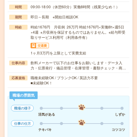
09:00-18:00（休憩60分）実働8時間（残業少なめ！）
時間
即日～長期 ※開始日相談OK
期間
時給1676円 月収例 26万円 時給1676円×実働8h×週5日
時給
×4週 ※月収例を保証するものではありません。※給与即受
取りサービス利用可（利用条件有）
交通費
1ヶ月3万円を上限として実費支給
飲料メーカーで以下のお仕事をお願いします・データ入
仕事内容
力・伝票発行・備品管理・在庫管理・書類チェック・商…
職種未経験OK / ブランクOK / 英語力不要
応募資格
■未経験OK！
職場の雰囲気
職場の様子
活気がある
しずか
仕事の仕方
テキパキ
コツコツ