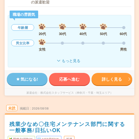
の派遣歓迎
職場の雰囲気
年齢層
20代
30代
40代
50代
60代
男女比率
女性
男性
もっと見る
気になる!
応募へ進む
詳しく見る
派遣会社
株式会社スタッフサービス（神奈川・千葉・埼玉エリア）
未読
掲載日
2026/08/08
残業少なめ〇住宅メンテナンス部門に関する
一般事務/日払いOK