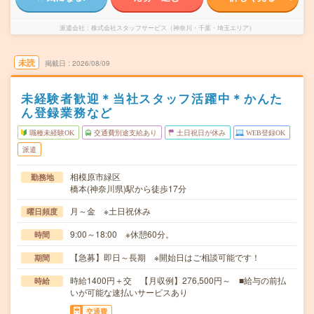
派遣会社
株式会社スタッフサービス（神奈川・千葉・埼玉エリア）
未読
掲載日
2026/08/09
未経験者歓迎＊当社スタッフ活躍中＊かんた
ん登録業務など
職種未経験OK
交通費別途支給あり
土日祝日が休み
WEB登録OK
派遣
相模原市緑区
勤務地
橋本(神奈川県)駅から徒歩17分
月～金 ※土日祝休み
曜日頻度
9:00～18:00 ※休憩60分。
時間
【急募】即日～長期 ※開始日はご相談可能です！
期間
時給1400円＋交 【月収例】276,500円～ ■給与の前払
時給
いが可能な速払いサービスあり
交通費