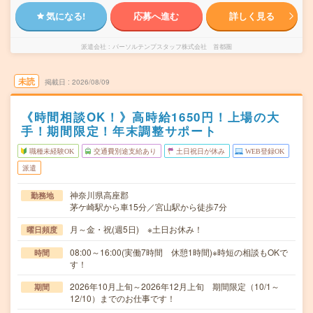
気になる!
応募へ進む
詳しく見る
派遣会社
パーソルテンプスタッフ株式会社 首都圏
未読
掲載日
2026/08/09
《時間相談OK！》高時給1650円！上場の大
手！期間限定！年末調整サポート
職種未経験OK
交通費別途支給あり
土日祝日が休み
WEB登録OK
派遣
神奈川県高座郡
勤務地
茅ケ崎駅から車15分／宮山駅から徒歩7分
月～金・祝(週5日) ※土日お休み！
曜日頻度
08:00～16:00(実働7時間 休憩1時間)※時短の相談もOKで
時間
す！
2026年10月上旬～2026年12月上旬 期間限定（10/1～
期間
12/10）までのお仕事です！