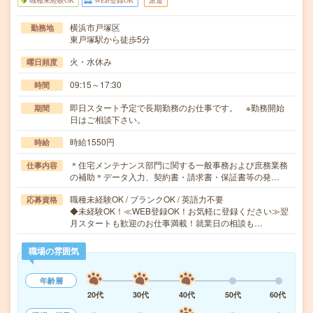
職種未経験OK
WEB登録OK
派遣
横浜市戸塚区
勤務地
東戸塚駅から徒歩5分
火・水休み
曜日頻度
09:15～17:30
時間
即日スタート予定で長期勤務のお仕事です。 ※勤務開始
期間
日はご相談下さい。
時給1550円
時給
＊住宅メンテナンス部門に関する一般事務および庶務業務
仕事内容
の補助＊データ入力、契約書・請求書・保証書等の発…
職種未経験OK / ブランクOK / 英語力不要
応募資格
◆未経験OK！≪WEB登録OK！お気軽に登録ください≫翌
月スタートも歓迎のお仕事満載！就業日の相談も…
職場の雰囲気
年齢層
20代
30代
40代
50代
60代