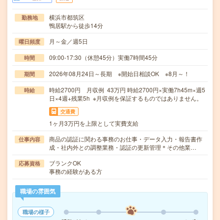
横浜市都筑区
勤務地
鴨居駅から徒歩14分
月～金／週5日
曜日頻度
09:00-17:30（休憩45分）実働7時間45分
時間
2026年08月24日～長期 ※開始日相談OK ※8月～！
期間
時給2700円 月収例 43万円 時給2700円×実働7h45m×週5
時給
日×4週+残業5h ※月収例を保証するものではありません。
交通費
1ヶ月3万円を上限として実費支給
商品の認証に関わる事務のお仕事・データ入力・報告書作
仕事内容
成・社内外との調整業務・認証の更新管理＊その他業…
ブランクOK
応募資格
事務の経験がある方
職場の雰囲気
職場の様子