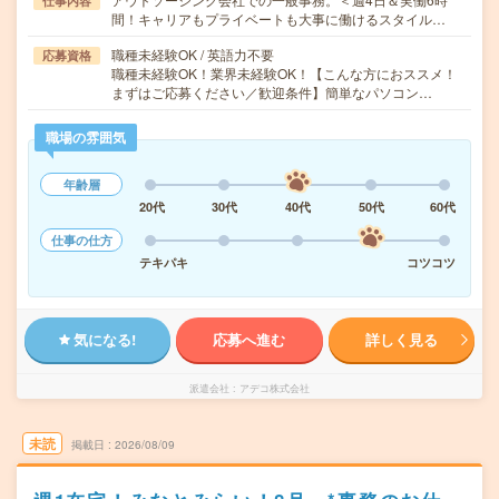
仕事内容
間！キャリアもプライベートも大事に働けるスタイル…
職種未経験OK / 英語力不要
応募資格
職種未経験OK！業界未経験OK！【こんな方におススメ！
まずはご応募ください／歓迎条件】簡単なパソコン…
職場の雰囲気
年齢層
20代
30代
40代
50代
60代
仕事の仕方
テキパキ
コツコツ
気になる!
応募へ進む
詳しく見る
派遣会社
アデコ株式会社
未読
掲載日
2026/08/09