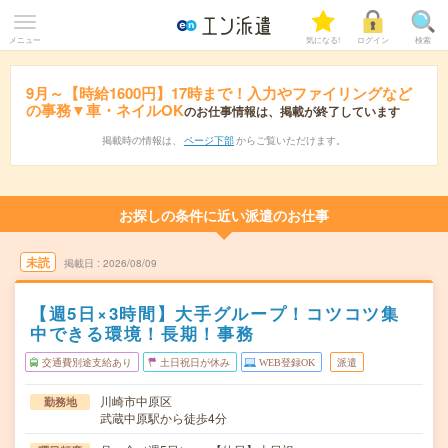
メニュー
気になる!
ログイン
検索
9月～【時給1600円】17時まで！入力やファイリングなど
の事務▼車・ネイルOK
のお仕事情報は、掲載が終了しています
掲載時の情報は、
ページ下部
からご覧いただけます。
お探しの条件に近い派遣のお仕事
未読
掲載日
2026/08/09
【週5日×3時間】大手グループ！コツコツ集
中できる環境！長期！事務
交通費別途支給あり
土日祝日が休み
WEB登録OK
派遣
川崎市中原区
勤務地
武蔵中原駅から徒歩4分