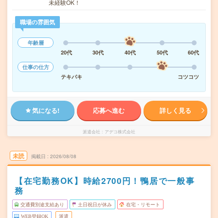
未経験OK！
職場の雰囲気
年齢層
20代
30代
40代
50代
60代
仕事の仕方
テキパキ
コツコツ
気になる!
応募へ進む
詳しく見る
派遣会社
アデコ株式会社
未読
掲載日
2026/08/08
【在宅勤務OK】時給2700円！鴨居で一般事
務
交通費別途支給あり
土日祝日が休み
在宅・リモート
WEB登録OK
派遣