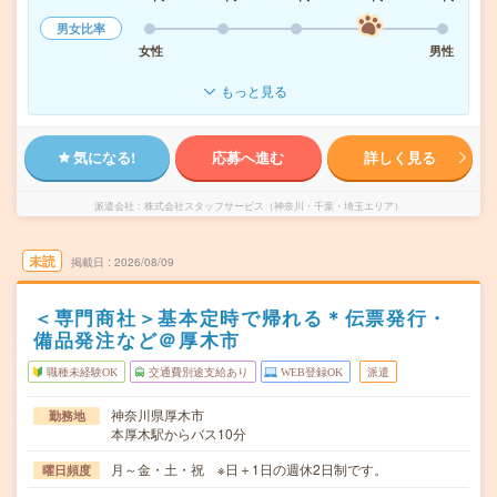
男女比率
女性
男性
もっと見る
気になる!
応募へ進む
詳しく見る
派遣会社
株式会社スタッフサービス（神奈川・千葉・埼玉エリア）
未読
掲載日
2026/08/09
＜専門商社＞基本定時で帰れる＊伝票発行・
備品発注など＠厚木市
職種未経験OK
交通費別途支給あり
WEB登録OK
派遣
神奈川県厚木市
勤務地
本厚木駅からバス10分
月～金・土・祝 ※日＋1日の週休2日制です。
曜日頻度