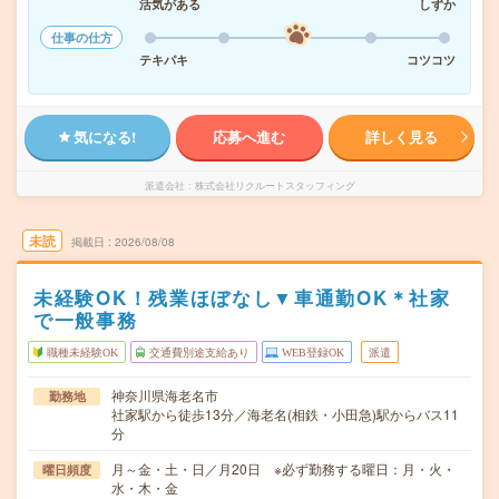
活気がある
しずか
仕事の仕方
テキパキ
コツコツ
気になる!
応募へ進む
詳しく見る
派遣会社
株式会社リクルートスタッフィング
未読
掲載日
2026/08/08
未経験OK！残業ほぼなし▼車通勤OK＊社家
で一般事務
職種未経験OK
交通費別途支給あり
WEB登録OK
派遣
神奈川県海老名市
勤務地
社家駅から徒歩13分／海老名(相鉄・小田急)駅からバス11
分
月～金・土・日／月20日 ※必ず勤務する曜日：月・火・
曜日頻度
水・木・金