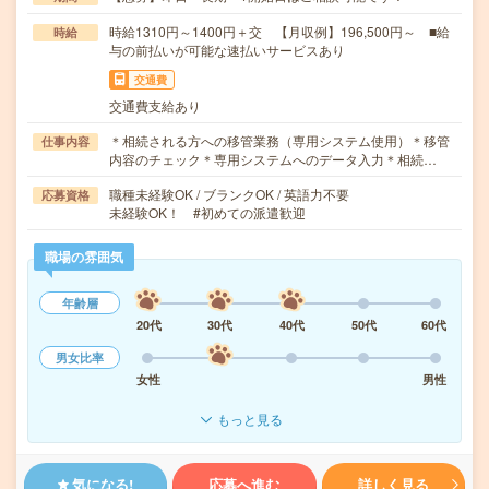
時給1310円～1400円＋交 【月収例】196,500円～ ■給
時給
与の前払いが可能な速払いサービスあり
交通費
交通費支給あり
＊相続される方への移管業務（専用システム使用）＊移管
仕事内容
内容のチェック＊専用システムへのデータ入力＊相続…
職種未経験OK / ブランクOK / 英語力不要
応募資格
未経験OK！ #初めての派遣歓迎
職場の雰囲気
年齢層
20代
30代
40代
50代
60代
男女比率
女性
男性
もっと見る
気になる!
応募へ進む
詳しく見る