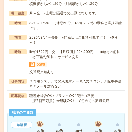
横浜駅からバス30分／川崎駅からバス30分
月～金 ※土曜は隔週での出勤になります。
曜日頻度
8:30～17:30 （休憩60分）※8時～17時の勤務と選択可能
時間
です。
2026/09/01～長期 ※開始日はご相談可能です！ ※9月
期間
～！
時給1600円＋交 【月収例】294,000円～ ■給与の前払
時給
いが可能な速払いサービスあり
交通費
交通費支給あり
＊専用システムでの入出庫データ入力＊コンテナ配車手続
仕事内容
き＊メール対応など
職種未経験OK / ブランクOK / 英語力不要
応募資格
【第2新卒応援】未経験OK！ #初めての派遣歓迎
職場の雰囲気
年齢層
20代
30代
40代
50代
60代