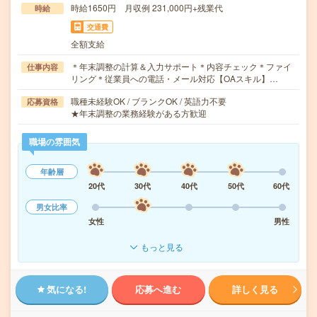
時給1650円 月収例 231,000円+残業代
時給
交通費
全額支給
＊年末調整の計算＆入力サポート＊内容チェック＊ファイ
仕事内容
リング＊従業員への電話・メール対応【OAスキル】…
職種未経験OK / ブランクOK / 英語力不要
応募資格
★年末調整の業務経験がある方歓迎
職場の雰囲気
年齢層
20代
30代
40代
50代
60代
男女比率
女性
男性
もっと見る
気になる!
応募へ進む
詳しく見る