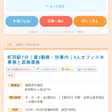
もっと見る
気になる!
応募へ進む
詳しく見る
派遣会社
パーソルテンプスタッフ株式会社 首都圏
未読
掲載日
2026/08/09
町田駅7分｜週3勤務・扶養内｜3人オフィス＠
事務と庶務業務
交通費別途支給あり
土日祝日が休み
残業なし
WEB登録OK
派遣
相模原市南区
勤務地
町田駅から徒歩7分
月・火・木・金(週3日) ※【週3日】月曜・金曜は基本固定
曜日頻度
＋火曜or木曜
10:00～16:00(実働5時間 休憩1時間)
時間