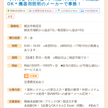
OK＊機器用照明のメーカーで事務！
職種未経験OK
交通費別途支給あり
土日祝日が休み
WEB登録OK
派遣
横浜市鶴見区
勤務地
鶴見市場駅から徒歩7分／鶴見駅から徒歩15分
月～金
曜日頻度
9:00～16:00 ※休憩50分。※8時20分～17時10分の勤務も
時間
あります。
【急募】即日～長期 ※開始日はご相談可能です！
期間
時給1500円～1550円＋交 ■給与の前払いが可能な速払い
時給
サービスあり
交通費
交通費支給あり
＊基幹システムへの受注入力＊書類の整理＊外部システム
仕事内容
へのデータ処理＊部内MTGへの参加＊メール応対＊…
職種未経験OK / ブランクOK / 英語力不要
応募資格
未経験OK！【必要なOAスキル】Excel（関数） #初めて