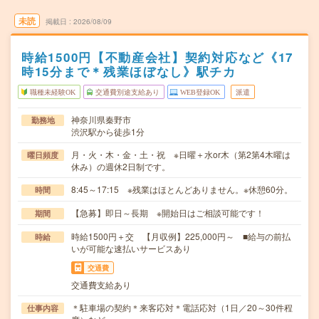
未読
掲載日
2026/08/09
時給1500円【不動産会社】契約対応など《17
時15分まで＊残業ほぼなし》駅チカ
職種未経験OK
交通費別途支給あり
WEB登録OK
派遣
神奈川県秦野市
勤務地
渋沢駅から徒歩1分
月・火・木・金・土・祝 ※日曜＋水or木（第2第4木曜は
曜日頻度
休み）の週休2日制です。
8:45～17:15 ※残業はほとんどありません。※休憩60分。
時間
【急募】即日～長期 ※開始日はご相談可能です！
期間
時給1500円＋交 【月収例】225,000円～ ■給与の前払
時給
いが可能な速払いサービスあり
交通費
交通費支給あり
＊駐車場の契約＊来客応対＊電話応対（1日／20～30件程
仕事内容