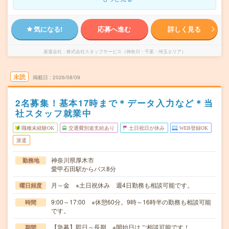
気になる!
応募へ進む
詳しく見る
派遣会社
株式会社スタッフサービス（神奈川・千葉・埼玉エリア）
未読
掲載日
2026/08/09
2名募集！基本17時まで＊データ入力など＊当
社スタッフ就業中
職種未経験OK
交通費別途支給あり
土日祝日が休み
WEB登録OK
派遣
神奈川県厚木市
勤務地
愛甲石田駅からバス8分
月～金 ※土日祝休み 週4日勤務も相談可能です。
曜日頻度
9:00～17:00 ※休憩60分。9時～16時半の勤務も相談可能
時間
です。
【急募】即日～長期 ※開始日はご相談可能です！
期間