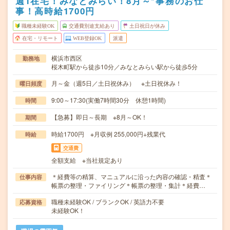
週1在宅！みなとみらい！8月～*事務のお仕
事！高時給1700円
職種未経験OK
交通費別途支給あり
土日祝日が休み
在宅・リモート
WEB登録OK
派遣
横浜市西区
勤務地
桜木町駅から徒歩10分／みなとみらい駅から徒歩5分
月～金（週5日／土日祝休み） ※土日祝休み！
曜日頻度
9:00～17:30(実働7時間30分 休憩1時間)
時間
【急募】即日～長期 ※8月～OK！
期間
時給1700円 ※月収例 255,000円+残業代
時給
交通費
全額支給 ※当社規定あり
＊経費等の精算、マニュアルに沿った内容の確認・精査＊
仕事内容
帳票の整理・ファイリング＊帳票の整理・集計＊経費…
職種未経験OK / ブランクOK / 英語力不要
応募資格
未経験OK！