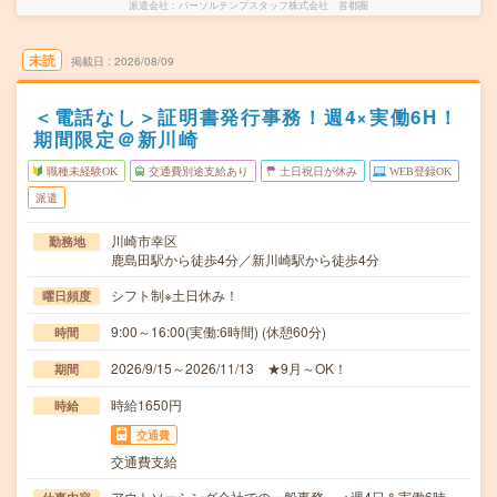
派遣会社
パーソルテンプスタッフ株式会社 首都圏
未読
掲載日
2026/08/09
＜電話なし＞証明書発行事務！週4×実働6H！
期間限定＠新川崎
職種未経験OK
交通費別途支給あり
土日祝日が休み
WEB登録OK
派遣
川崎市幸区
勤務地
鹿島田駅から徒歩4分／新川崎駅から徒歩4分
シフト制※土日休み！
曜日頻度
9:00～16:00(実働:6時間) (休憩60分)
時間
2026/9/15～2026/11/13 ★9月～OK！
期間
時給1650円
時給
交通費
交通費支給
アウトソーシング会社での一般事務。＜週4日＆実働6時