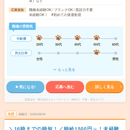
度）など
職種未経験OK / ブランクOK / 英語力不要
応募資格
未経験OK！ #初めての派遣歓迎
職場の雰囲気
年齢層
20代
30代
40代
50代
60代
男女比率
女性
男性
もっと見る
気になる!
応募へ進む
詳しく見る
派遣会社
株式会社スタッフサービス（神奈川・千葉・埼玉エリア）
未読
掲載日
2026/08/09
＼16時までの時短！／時給1500円～！未経験