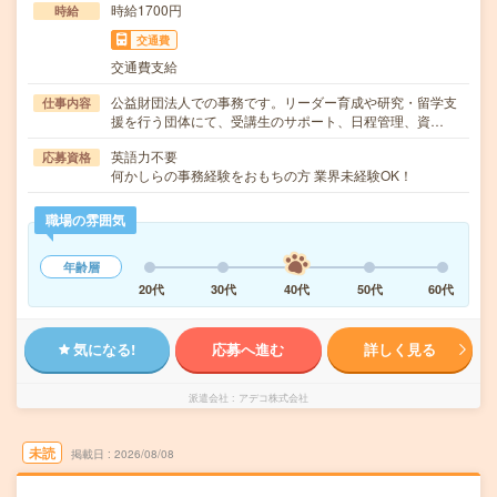
時給1700円
時給
交通費
交通費支給
公益財団法人での事務です。リーダー育成や研究・留学支
仕事内容
援を行う団体にて、受講生のサポート、日程管理、資…
英語力不要
応募資格
何かしらの事務経験をおもちの方 業界未経験OK！
職場の雰囲気
年齢層
20代
30代
40代
50代
60代
気になる!
応募へ進む
詳しく見る
派遣会社
アデコ株式会社
未読
掲載日
2026/08/08