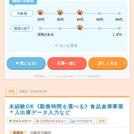
職場の雰囲気
年齢層
20代
30代
40代
50代
60代
職場の様子
活気がある
しずか
もっと見る
気になる!
応募へ進む
詳しく見る
派遣会社
パーソルエクセルHRパートナーズ株式会社
未読
掲載日
2026/08/09
未経験OK《勤務時間を選べる》食品倉庫事業
＊入出庫データ入力など
職種未経験OK
交通費別途支給あり
WEB登録OK
派遣
川崎市川崎区
勤務地