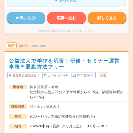
気になる!
応募へ進む
詳しく見る
派遣会社
株式会社リクルートスタッフィング
未読
掲載日
2026/08/08
公益法人で学びを応援！研修・セミナー運営
事務＊通勤方法フリー
交通費別途支給あり
土日祝日が休み
WEB登録OK
派遣
神奈川県茅ヶ崎市
勤務地
辻堂駅から徒歩22分／茅ケ崎駅から車15分／鵠沼海岸駅か
ら車15分
月～金※土日休み！
曜日頻度
9:00～17:30(実働:7時間45分) (休憩45分)
時間
2026/9/中旬～長期（3カ月以上） ★9月～OK！
期間