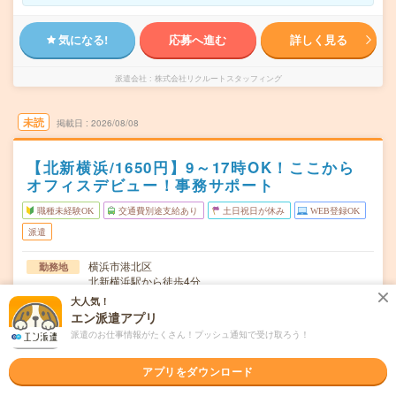
気になる!
応募へ進む
詳しく見る
派遣会社
株式会社リクルートスタッフィング
未読
掲載日
2026/08/08
【北新横浜/1650円】9～17時OK！ここから
オフィスデビュー！事務サポート
職種未経験OK
交通費別途支給あり
土日祝日が休み
WEB登録OK
派遣
横浜市港北区
勤務地
北新横浜駅から徒歩4分
大人気！
月～金（週5日） ※土日祝やすみ！
曜日頻度
エン派遣アプリ
派遣のお仕事情報がたくさん！プッシュ通知で受け取ろう！
08:30～17:10(実働7時間40分 休憩1時間)※時短9-17時も
時間
OK！（休憩 12:00～1…
アプリをダウンロード
【急募】即日～長期 9月～も可 ※8月～！
期間