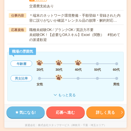
交通費支給あり
＊端末のネットワーク環境整備・手順登録＊登録された内
仕事内容
容に誤りがないか確認＊レンタル品の故障・解約対応…
職種未経験OK / ブランクOK / 英語力不要
応募資格
未経験OK！【必要なOAスキル】Excel（関数） #初めて
の派遣歓迎
職場の雰囲気
年齢層
20代
30代
40代
50代
60代
男女比率
女性
男性
もっと見る
気になる!
応募へ進む
詳しく見る
派遣会社
株式会社スタッフサービス（神奈川・千葉・埼玉エリア）