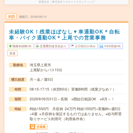
派遣会社
株式会社リクルートスタッフィング
未読
掲載日
2026/08/10
未経験OK！残業ほぼなし▼車通勤OK＊自転
車・バイク通勤OK＊上尾での営業事務
職種未経験OK
交通費別途支給あり
土日祝日が休み
WEB登録OK
派遣
埼玉県上尾市
勤務地
上尾駅からバス10分
月～金／週5日
曜日頻度
08:15-17:15（休憩60分）実働8時間（残業少なめ！）
時間
2026年09月01日～長期 ※開始日相談OK ※9月～！
期間
時給1550円 月収例 24万円 時給1550円×実働8h×週5日
時給
×4週 ※月収例を保証するものではありません。※給与即受
取りサービス利用可（利用条件有）
交通費