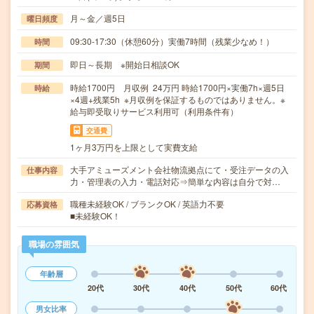
月～金／週5日
曜日頻度
09:30-17:30（休憩60分）実働7時間（残業少なめ！）
時間
即日～長期 ※開始日相談OK
期間
時給1700円 月収例 24万円 時給1700円×実働7h×週5日
時給
×4週+残業5h ※月収例を保証するものではありません。※
給与即受取りサービス利用可（利用条件有）
交通費
1ヶ月3万円を上限として実費支給
大手アミューズメント会社物流拠点にて・受注データの入
仕事内容
力・管理表の入力・電話対応⇒簡単な内容は自分で対…
職種未経験OK / ブランクOK / 英語力不要
応募資格
■未経験OK！
職場の雰囲気
年齢層
20代
30代
40代
50代
60代
男女比率