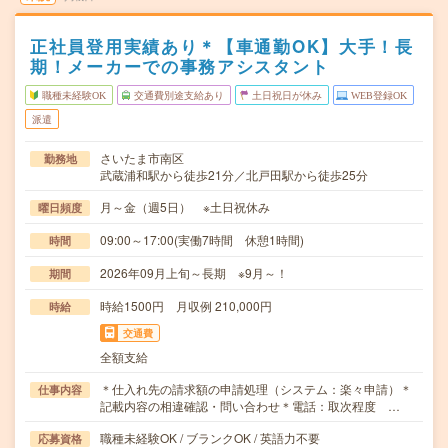
正社員登用実績あり＊【車通勤OK】大手！長
期！メーカーでの事務アシスタント
職種未経験OK
交通費別途支給あり
土日祝日が休み
WEB登録OK
派遣
さいたま市南区
勤務地
武蔵浦和駅から徒歩21分／北戸田駅から徒歩25分
月～金（週5日） ※土日祝休み
曜日頻度
09:00～17:00(実働7時間 休憩1時間)
時間
2026年09月上旬～長期 ※9月～！
期間
時給1500円 月収例 210,000円
時給
交通費
全額支給
＊仕入れ先の請求額の申請処理（システム：楽々申請）＊
仕事内容
記載内容の相違確認・問い合わせ＊電話：取次程度 …
職種未経験OK / ブランクOK / 英語力不要
応募資格