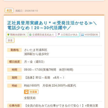
未読
掲載日
2026/08/10
正社員登用実績あり＊≪受発注活かせる≫＼
電話少なめ！20～30代活躍中／
職種未経験OK
交通費別途支給あり
土日祝日が休み
WEB登録OK
派遣
さいたま市浦和区
勤務地
浦和駅から徒歩9分
月～金（週5日）
曜日頻度
09:00～17:00(実働7時間 休憩1時間)
時間
【急募】即日～長期 ※8月～！
期間
時給1600円 月収例 224,000円+残業代
時給
交通費
全額支給
【全員の顔をみてお仕事ができるので安心！】○受発注業
仕事内容