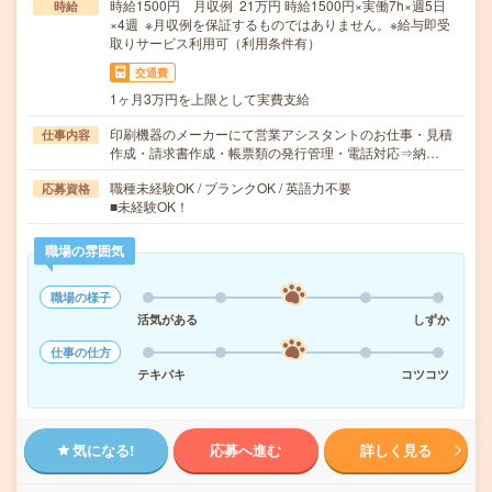
時給1500円 月収例 21万円 時給1500円×実働7h×週5日
時給
×4週 ※月収例を保証するものではありません。※給与即受
取りサービス利用可（利用条件有）
交通費
1ヶ月3万円を上限として実費支給
印刷機器のメーカーにて営業アシスタントのお仕事・見積
仕事内容
作成・請求書作成・帳票類の発行管理・電話対応⇒納…
職種未経験OK / ブランクOK / 英語力不要
応募資格
■未経験OK！
職場の雰囲気
職場の様子
活気がある
しずか
仕事の仕方
テキパキ
コツコツ
気になる!
応募へ進む
詳しく見る