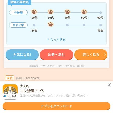
職場の雰囲気
年齢層
20代
30代
40代
50代
60代
男女比率
女性
男性
もっと見る
気になる!
応募へ進む
詳しく見る
派遣会社
パーソルテンプスタッフ株式会社 首都圏
未読
掲載日
2026/08/09
大人気！
【時給1650円】長期！社員サポート！残業な
エン派遣アプリ
し！時短OK
派遣のお仕事情報がたくさん！プッシュ通知で受け取ろう！
職種未経験OK
交通費別途支給あり
土日祝日が休み
残業なし
アプリをダウンロード
WEB登録OK
派遣