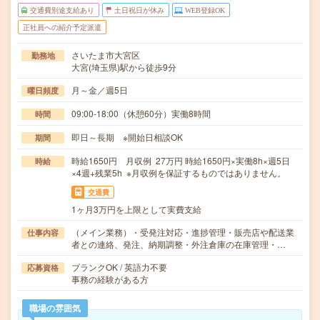
交通費別途支給あり
土日祝日が休み
WEB登録OK
正社員への紹介予定派遣
さいたま市大宮区
勤務地
大宮(埼玉県)駅から徒歩9分
月～金／週5日
曜日頻度
09:00-18:00（休憩60分）実働8時間
時間
即日～長期 ※開始日相談OK
期間
時給1650円 月収例 27万円 時給1650円×実働8h×週5日
時給
×4週+残業5h ※月収例を保証するものではありません。
交通費
1ヶ月3万円を上限として実費支給
（メイン業務）・受発注対応・進捗管理・販売店や配送業
仕事内容
者との連絡、発注、納期調整・外注倉庫の在庫管理・…
ブランクOK / 英語力不要
応募資格
事務の経験がある方
職場の雰囲気