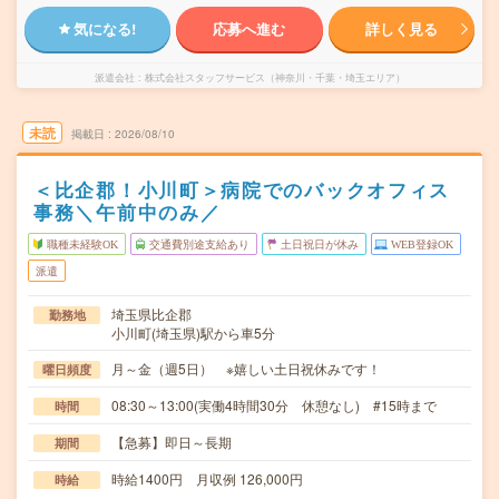
気になる!
応募へ進む
詳しく見る
派遣会社
株式会社スタッフサービス（神奈川・千葉・埼玉エリア）
未読
掲載日
2026/08/10
＜比企郡！小川町＞病院でのバックオフィス
事務＼午前中のみ／
職種未経験OK
交通費別途支給あり
土日祝日が休み
WEB登録OK
派遣
埼玉県比企郡
勤務地
小川町(埼玉県)駅から車5分
月～金（週5日） ※嬉しい土日祝休みです！
曜日頻度
08:30～13:00(実働4時間30分 休憩なし) #15時まで
時間
【急募】即日～長期
期間
時給1400円 月収例 126,000円
時給