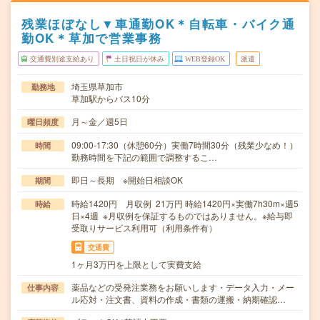
残業ほぼなし▼車通勤OK＊自転車・バイク通
勤OK＊草加で営業事務
交通費別途支給あり
土日祝日が休み
WEB登録OK
派遣
埼玉県草加市
勤務地
草加駅からバス10分
月～金／週5日
曜日頻度
09:00-17:30（休憩60分）実働7時間30分（残業少なめ！）
時間
勤務時間を下記の範囲で調整するこ…
即日～長期 ※開始日相談OK
期間
時給1420円 月収例 21万円 時給1420円×実働7h30m×週5
時給
日×4週 ※月収例を保証するものではありません。※給与即
受取りサービス利用可（利用条件有）
交通費
1ヶ月3万円を上限として実費支給
薬品などの受発注業務をお願いします・データ入力・メー
仕事内容
ル応対・注文書、資料の作成・書類の運搬・納期確認…