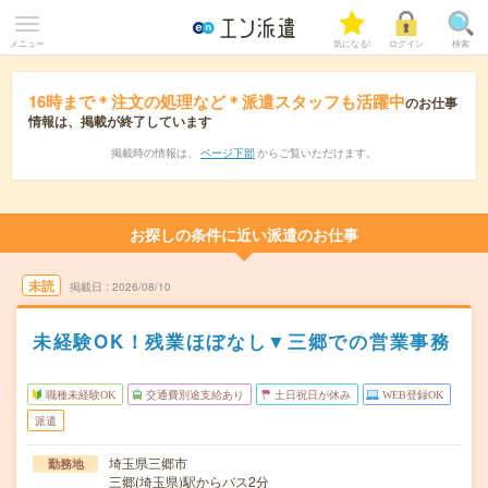
メニュー
気になる!
ログイン
検索
16時まで＊注文の処理など＊派遣スタッフも活躍中
のお仕事
情報は、掲載が終了しています
掲載時の情報は、
ページ下部
からご覧いただけます。
お探しの条件に近い派遣のお仕事
未読
掲載日
2026/08/10
未経験OK！残業ほぼなし▼三郷での営業事務
職種未経験OK
交通費別途支給あり
土日祝日が休み
WEB登録OK
派遣
埼玉県三郷市
勤務地
三郷(埼玉県)駅からバス2分