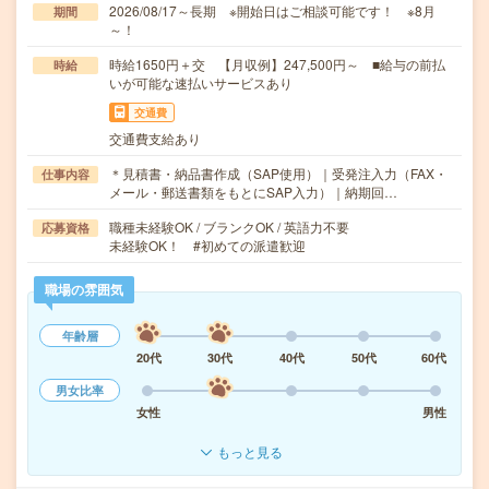
2026/08/17～長期 ※開始日はご相談可能です！ ※8月
期間
～！
時給1650円＋交 【月収例】247,500円～ ■給与の前払
時給
いが可能な速払いサービスあり
交通費
交通費支給あり
＊見積書・納品書作成（SAP使用）｜受発注入力（FAX・
仕事内容
メール・郵送書類をもとにSAP入力）｜納期回…
職種未経験OK / ブランクOK / 英語力不要
応募資格
未経験OK！ #初めての派遣歓迎
職場の雰囲気
年齢層
20代
30代
40代
50代
60代
男女比率
女性
男性
もっと見る