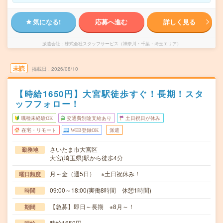
気になる!
応募へ進む
詳しく見る
派遣会社
株式会社スタッフサービス（神奈川・千葉・埼玉エリア）
未読
掲載日
2026/08/10
【時給1650円】大宮駅徒歩すぐ！長期！スタ
ッフフォロー！
職種未経験OK
交通費別途支給あり
土日祝日が休み
在宅・リモート
WEB登録OK
派遣
さいたま市大宮区
勤務地
大宮(埼玉県)駅から徒歩4分
月～金（週5日） ※土日祝休み！
曜日頻度
09:00～18:00(実働8時間 休憩1時間)
時間
【急募】即日～長期 ※8月～！
期間
時給1650円