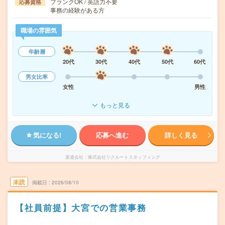
ブランクOK / 英語力不要
応募資格
事務の経験がある方
職場の雰囲気
年齢層
20代
30代
40代
50代
60代
男女比率
女性
男性
もっと見る
気になる!
応募へ進む
詳しく見る
派遣会社
株式会社リクルートスタッフィング
未読
掲載日
2026/08/10
【社員前提】大宮での営業事務