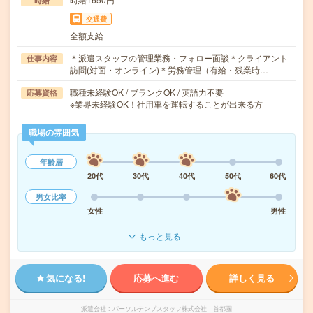
時給
交通費
全額支給
＊派遣スタッフの管理業務・フォロー面談＊クライアント
仕事内容
訪問(対面・オンライン)＊労務管理（有給・残業時…
職種未経験OK / ブランクOK / 英語力不要
応募資格
※業界未経験OK！社用車を運転することが出来る方
職場の雰囲気
年齢層
20代
30代
40代
50代
60代
男女比率
女性
男性
もっと見る
気になる!
応募へ進む
詳しく見る
派遣会社
パーソルテンプスタッフ株式会社 首都圏