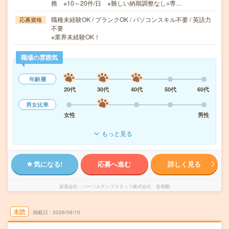
務 ※10～20件/日 ※難しい納期調整なし○専…
職種未経験OK / ブランクOK / パソコンスキル不要 / 英語力
応募資格
不要
※業界未経験OK！
職場の雰囲気
年齢層
20代
30代
40代
50代
60代
男女比率
女性
男性
もっと見る
気になる!
応募へ進む
詳しく見る
派遣会社
パーソルテンプスタッフ株式会社 首都圏
未読
掲載日
2026/08/10