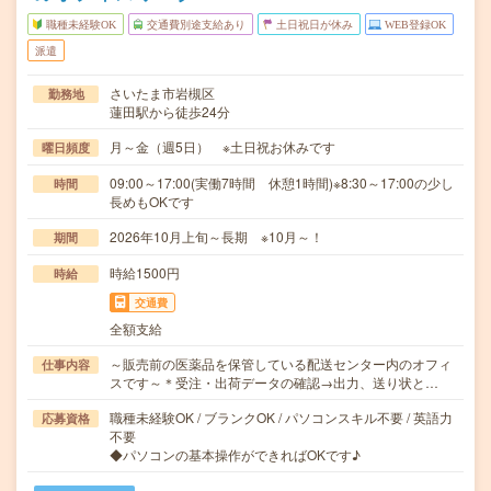
職種未経験OK
交通費別途支給あり
土日祝日が休み
WEB登録OK
派遣
さいたま市岩槻区
勤務地
蓮田駅から徒歩24分
月～金（週5日） ※土日祝お休みです
曜日頻度
09:00～17:00(実働7時間 休憩1時間)※8:30～17:00の少し
時間
長めもOKです
2026年10月上旬～長期 ※10月～！
期間
時給1500円
時給
交通費
全額支給
～販売前の医薬品を保管している配送センター内のオフィ
仕事内容
スです～＊受注・出荷データの確認→出力、送り状と…
職種未経験OK / ブランクOK / パソコンスキル不要 / 英語力
応募資格
不要
◆パソコンの基本操作ができればOKです♪