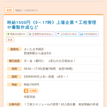
未読
掲載日
2026/08/10
時給1500円《9～17時》上場企業＊工程管理
や書類作成など
職種未経験OK
交通費別途支給あり
土日祝日が休み
WEB登録OK
派遣
さいたま市桜区
勤務地
西浦和駅から徒歩5分
月～金（週5日） ※安心の土日祝休み！
曜日頻度
09:00～17:00(実働7時間 休憩1時間)
時間
2026年09月上旬～長期 ※9月～！
期間
時給1500円
時給
交通費
全額支給
＊工程スケジュールの管理＊封入指示書、発送明細の作成
仕事内容