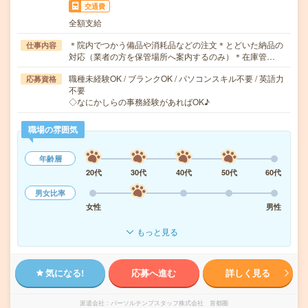
交通費
全額支給
＊院内でつかう備品や消耗品などの注文＊とどいた納品の
仕事内容
対応（業者の方を保管場所へ案内するのみ）＊在庫管…
職種未経験OK / ブランクOK / パソコンスキル不要 / 英語力
応募資格
不要
◇なにかしらの事務経験があればOK♪
職場の雰囲気
年齢層
20代
30代
40代
50代
60代
男女比率
女性
男性
もっと見る
気になる!
応募へ進む
詳しく見る
派遣会社
パーソルテンプスタッフ株式会社 首都圏