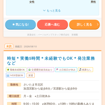
女性
男性
もっと見る
気になる!
応募へ進む
詳しく見る
派遣会社
パーソルテンプスタッフ株式会社 首都圏
未読
掲載日
2026/08/10
時短＊実働5時間＊未経験でもOK＊発注業務
など
職種未経験OK
交通費別途支給あり
土日祝日が休み
残業なし
WEB登録OK
派遣
さいたま市北区
勤務地
加茂宮駅から徒歩6分／宮原駅から徒歩9分
月～金 ※土日祝休み
曜日頻度
9:00～15:00 ※休憩60分。※10時～16時の勤務もありま
時間