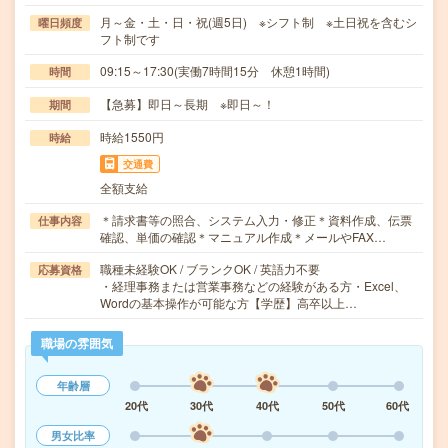
月～金・土・日・祝(週5日) ※シフト制 ※土日祝を含むシ
曜日頻度
フト制です
09:15～17:30(実働7時間15分 休憩1時間)
時間
【急募】即日～長期 ※即日～！
期間
時給1550円
時給
交通費
全額支給
＊請求書等の照合、システム入力・修正＊資料作成、伝票
仕事内容
確認、単価の確認＊マニュアル作成＊メールやFAX…
職種未経験OK / ブランクOK / 英語力不要
応募資格
・経理事務または営業事務などの経験がある方・Excel、
Wordの基本操作が可能な方【学歴】高卒以上…
職場の雰囲気
年齢層
20代
30代
40代
50代
60代
男女比率