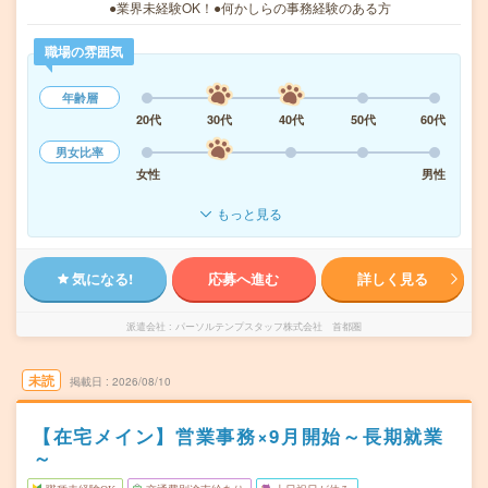
●業界未経験OK！●何かしらの事務経験のある方
職場の雰囲気
年齢層
20代
30代
40代
50代
60代
男女比率
女性
男性
もっと見る
気になる!
応募へ進む
詳しく見る
派遣会社
パーソルテンプスタッフ株式会社 首都圏
未読
掲載日
2026/08/10
【在宅メイン】営業事務×9月開始～長期就業
～