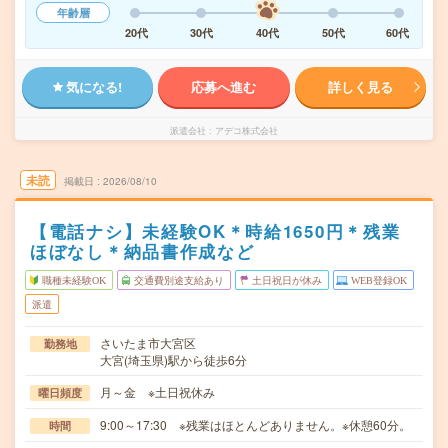
年齢層
20代
30代
40代
50代
60代
気になる!
応募へ進む
詳しく見る
派遣会社
アデコ株式会社
未読
掲載日
2026/08/10
【電話ナシ】未経験OK＊時給1650円＊残業
ほぼなし＊納品書作成など
職種未経験OK
交通費別途支給あり
土日祝日が休み
WEB登録OK
派遣
さいたま市大宮区
勤務地
大宮(埼玉県)駅から徒歩6分
月～金 ※土日祝休み
曜日頻度
9:00～17:30 ※残業はほとんどありません。※休憩60分。
時間