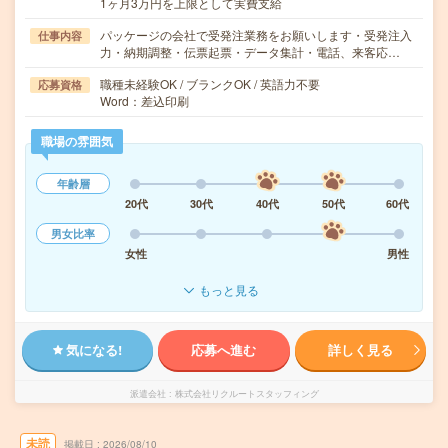
1ヶ月3万円を上限として実費支給
パッケージの会社で受発注業務をお願いします・受発注入
仕事内容
力・納期調整・伝票起票・データ集計・電話、来客応…
職種未経験OK / ブランクOK / 英語力不要
応募資格
Word：差込印刷
職場の雰囲気
年齢層
20代
30代
40代
50代
60代
男女比率
女性
男性
もっと見る
気になる!
応募へ進む
詳しく見る
派遣会社
株式会社リクルートスタッフィング
未読
掲載日
2026/08/10