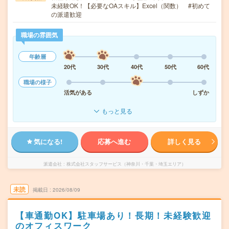
未経験OK！【必要なOAスキル】Excel（関数） #初めて
の派遣歓迎
職場の雰囲気
年齢層
20代
30代
40代
50代
60代
職場の様子
活気がある
しずか
もっと見る
気になる!
応募へ進む
詳しく見る
派遣会社
株式会社スタッフサービス（神奈川・千葉・埼玉エリア）
未読
掲載日
2026/08/09
【車通勤OK】駐車場あり！長期！未経験歓迎
のオフィスワーク