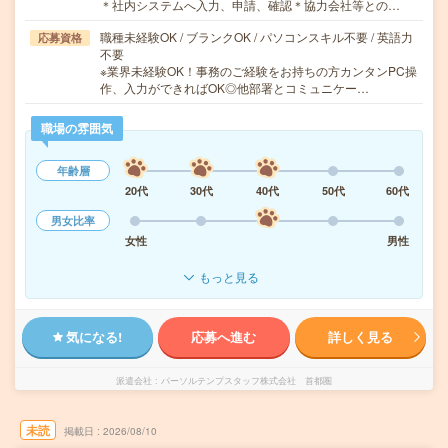
＊社内システムへ入力、申請、確認＊協力会社等との…
職種未経験OK / ブランクOK / パソコンスキル不要 / 英語力
応募資格
不要
※業界未経験OK！事務のご経験をお持ちの方カンタンPC操
作、入力ができればOK◎他部署とコミュニケー…
職場の雰囲気
年齢層
20代
30代
40代
50代
60代
男女比率
女性
男性
もっと見る
気になる!
応募へ進む
詳しく見る
派遣会社
パーソルテンプスタッフ株式会社 首都圏
未読
掲載日
2026/08/10