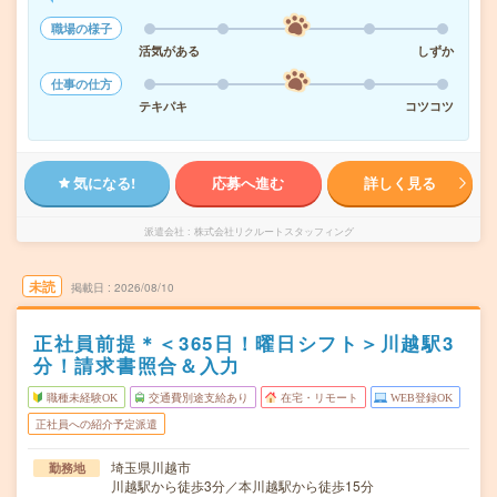
職場の様子
活気がある
しずか
仕事の仕方
テキパキ
コツコツ
気になる!
応募へ進む
詳しく見る
派遣会社
株式会社リクルートスタッフィング
未読
掲載日
2026/08/10
正社員前提＊＜365日！曜日シフト＞川越駅3
分！請求書照合＆入力
職種未経験OK
交通費別途支給あり
在宅・リモート
WEB登録OK
正社員への紹介予定派遣
埼玉県川越市
勤務地
川越駅から徒歩3分／本川越駅から徒歩15分