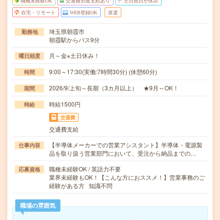
職種未経験OK
交通費別途支給あり
土日祝日が休み
在宅・リモート
WEB登録OK
派遣
埼玉県朝霞市
勤務地
朝霞駅からバス9分
月～金※土日休み！
曜日頻度
9:00～17:30(実働:7時間30分) (休憩60分)
時間
2026/9/上旬～長期（3カ月以上） ★9月～OK！
期間
時給1500円
時給
交通費
交通費支給
【半導体メーカーでの営業アシスタント】半導体・電源製
仕事内容
品を取り扱う営業部門において、受注から納品までの…
職種未経験OK / 英語力不要
応募資格
業界未経験もOK！【こんな方におススメ！】営業事務のご
経験がある方 知識不問
職場の雰囲気