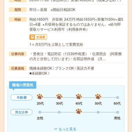
即日～長期 ※開始日相談OK
期間
時給1650円 月収例 24万円 時給1650円×実働7h30m×週5
時給
日×4週 ※月収例を保証するものではありません。※給与即
受取りサービス利用可（利用条件有）
交通費
1ヶ月3万円を上限として実費支給
・受発注・電話対応（1日30件程度）・伝票照合 (同業務
仕事内容
の方と分担して行います)・出荷証明作成 (月…
職種未経験OK / ブランクOK / 英語力不要
応募資格
■未経験OK！
職場の雰囲気
年齢層
20代
30代
40代
50代
60代
男女比率
女性
男性
もっと見る