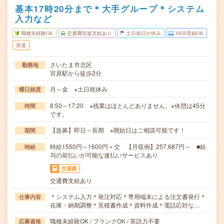
基本17時20分まで＊大手グループ＊システム
入力など
職種未経験OK
交通費別途支給あり
土日祝日が休み
WEB登録OK
派遣
さいたま市北区
勤務地
宮原駅から徒歩2分
月～金 ※土日祝休み
曜日頻度
8:50～17:20 ※残業はほとんどありません。※休憩は45分
時間
です。
【急募】即日～長期 ※開始日はご相談可能です！
期間
時給1550円～1600円＋交 【月収例】257,687円～ ■給
時給
与の前払いが可能な速払いサービスあり
交通費
交通費支給あり
＊システム入力＊発注対応＊専用端末による注文書発行＊
仕事内容
在庫・納期調整＊見積書作成＊資料作成＊電話応対な…
職種未経験OK / ブランクOK / 英語力不要
応募資格