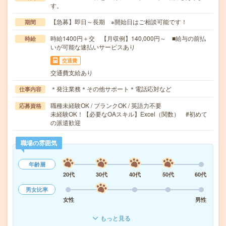
す。
【急募】即日～長期 ※開始日はご相談可能です！
期間
時給1400円＋交 【月収例】140,000円～ ■給与の前払
時給
いが可能な速払いサービスあり
交通費
交通費支給あり
＊発注業務＊その他サポート＊電話応対など
仕事内容
職種未経験OK / ブランクOK / 英語力不要
応募資格
未経験OK！【必要なOAスキル】Excel（関数） #初めて
の派遣歓迎
職場の雰囲気
年齢層
20代
30代
40代
50代
60代
男女比率
女性
男性
もっと見る