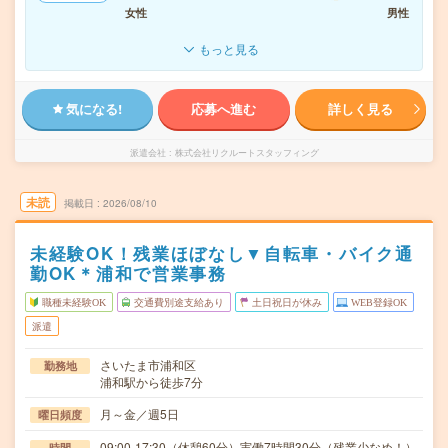
女性
男性
もっと見る
気になる!
応募へ進む
詳しく見る
派遣会社
株式会社リクルートスタッフィング
未読
掲載日
2026/08/10
未経験OK！残業ほぼなし▼自転車・バイク通
勤OK＊浦和で営業事務
職種未経験OK
交通費別途支給あり
土日祝日が休み
WEB登録OK
派遣
さいたま市浦和区
勤務地
浦和駅から徒歩7分
月～金／週5日
曜日頻度
09:00-17:30（休憩60分）実働7時間30分（残業少なめ！）
時間