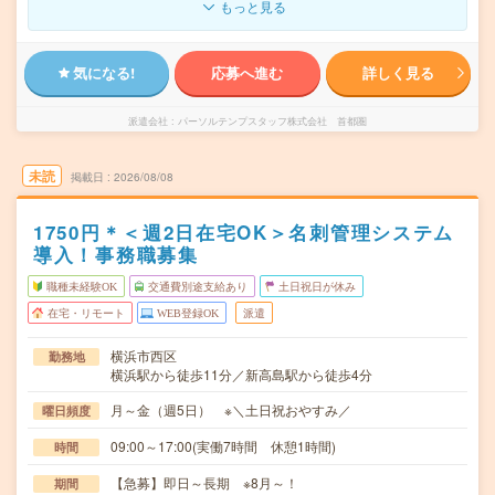
もっと見る
気になる!
応募へ進む
詳しく見る
派遣会社
パーソルテンプスタッフ株式会社 首都圏
未読
掲載日
2026/08/08
1750円＊＜週2日在宅OK＞名刺管理システム
導入！事務職募集
職種未経験OK
交通費別途支給あり
土日祝日が休み
在宅・リモート
WEB登録OK
派遣
横浜市西区
勤務地
横浜駅から徒歩11分／新高島駅から徒歩4分
月～金（週5日） ※＼土日祝おやすみ／
曜日頻度
09:00～17:00(実働7時間 休憩1時間)
時間
【急募】即日～長期 ※8月～！
期間