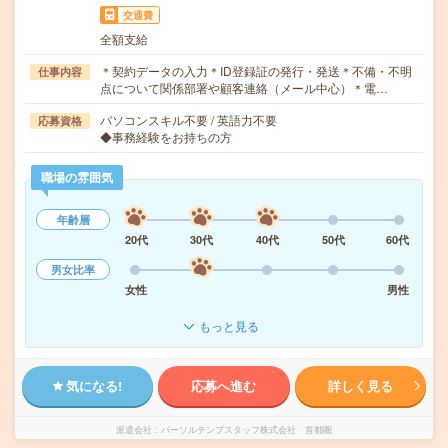
交通費
全額支給
＊契約データの入力＊ID登録証の発行・発送＊不備・不明
仕事内容
点について関係部署や顧客連絡（メール中心）＊電…
パソコンスキル不要 / 英語力不要
応募資格
◆事務経験をお持ちの方
職場の雰囲気
年齢層
20代
30代
40代
50代
60代
男女比率
女性
男性
もっと見る
気になる!
応募へ進む
詳しく見る
派遣会社
パーソルテンプスタッフ株式会社 首都圏