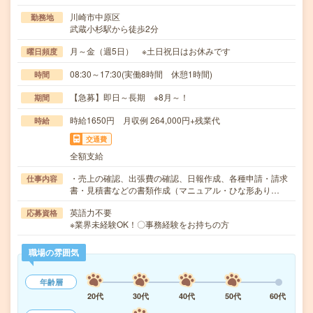
川崎市中原区
勤務地
武蔵小杉駅から徒歩2分
月～金（週5日） ※土日祝日はお休みです
曜日頻度
08:30～17:30(実働8時間 休憩1時間)
時間
【急募】即日～長期 ※8月～！
期間
時給1650円 月収例 264,000円+残業代
時給
交通費
全額支給
・売上の確認、出張費の確認、日報作成、各種申請・請求
仕事内容
書・見積書などの書類作成（マニュアル・ひな形あり…
英語力不要
応募資格
※業界未経験OK！〇事務経験をお持ちの方
職場の雰囲気
年齢層
20代
30代
40代
50代
60代