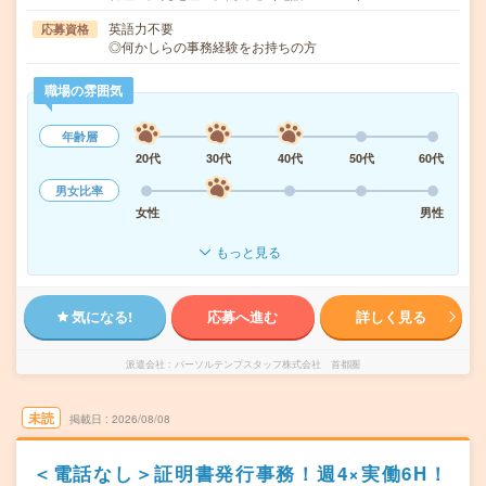
英語力不要
応募資格
◎何かしらの事務経験をお持ちの方
職場の雰囲気
年齢層
20代
30代
40代
50代
60代
男女比率
女性
男性
もっと見る
気になる!
応募へ進む
詳しく見る
派遣会社
パーソルテンプスタッフ株式会社 首都圏
未読
掲載日
2026/08/08
＜電話なし＞証明書発行事務！週4×実働6H！