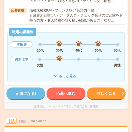
チェック＊メール対応＊書類のファイリング、梱包…
職種未経験OK / ブランクOK / 英語力不要
応募資格
☆業界未経験OK・データ入力・チェック業務のご経験をお
持ちの方・個人情報の取り扱い経験がある方 など…
職場の雰囲気
年齢層
20代
30代
40代
50代
60代
男女比率
女性
男性
もっと見る
気になる!
応募へ進む
詳しく見る
派遣会社
パーソルテンプスタッフ株式会社 首都圏
未読
掲載日
2026/08/08