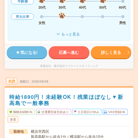
年齢層
20代
30代
40代
50代
60代
男女比率
女性
男性
もっと見る
気になる!
応募へ進む
詳しく見る
派遣会社
株式会社リクルートスタッフィング
未読
掲載日
2026/08/08
時給1890円！未経験OK！残業ほぼなし▼新
高島で一般事務
職種未経験OK
交通費別途支給あり
土日祝日が休み
WEB登録OK
派遣
横浜市西区
勤務地
新高島駅から徒歩1分／横浜駅から徒歩10分