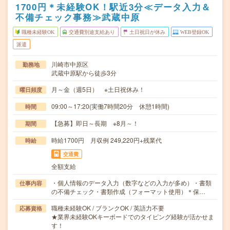
1700円＊未経験OK！駅近3分≪データ入力＆
不備チェック事務≫武蔵中原
職種未経験OK
交通費別途支給あり
土日祝日が休み
WEB登録OK
派遣
川崎市中原区
勤務地
武蔵中原駅から徒歩3分
月～金（週5日） ※土日祝休み！
曜日頻度
09:00～17:20(実働7時間20分 休憩1時間)
時間
【急募】即日～長期 ※8月～！
期間
時給1700円 月収例 249,220円+残業代
時給
交通費
全額支給
・個人情報のデータ入力（数字などの入力が多め）・書類
仕事内容
の不備チェック・書類作成（フォーマット使用）＊保…
職種未経験OK / ブランクOK / 英語力不要
応募資格
★業界未経験OKキーボードでのタイピング経験が活かせま
す！