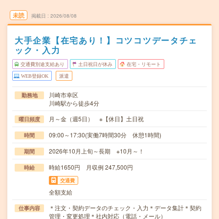
未読
掲載日
2026/08/08
大手企業【在宅あり！】コツコツデータチェ
ック・入力
交通費別途支給あり
土日祝日が休み
在宅・リモート
WEB登録OK
派遣
川崎市幸区
勤務地
川崎駅から徒歩4分
月～金（週5日） ※【休日】土日祝
曜日頻度
09:00～17:30(実働7時間30分 休憩1時間)
時間
2026年10月上旬～長期 ※10月～！
期間
時給1650円 月収例 247,500円
時給
交通費
全額支給
＊注文・契約データのチェック・入力＊データ集計＊契約
仕事内容
管理・変更処理＊社内対応（電話・メール）