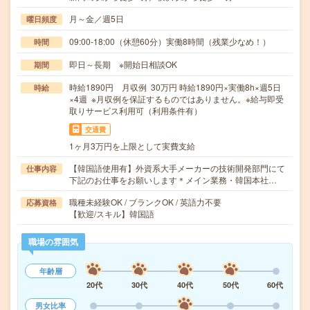
月～金／週5日
曜日頻度
09:00-18:00（休憩60分）実働8時間（残業少なめ！）
時間
即日～長期 ※開始日相談OK
期間
時給1890円 月収例 30万円 時給1890円×実働8h×週5日
時給
×4週 ※月収例を保証するものではありません。※給与即受
取りサービス利用可（利用条件有）
交通費
1ヶ月3万円を上限として実費支給
【韓国語使用有】外資系大手メーカーの技術開発部門にて
仕事内容
下記のお仕事をお願いします＊メイン業務・韓国本社…
職種未経験OK / ブランクOK / 英語力不要
応募資格
【歓迎/スキル】韓国語
職場の雰囲気
年齢層
20代
30代
40代
50代
60代
男女比率