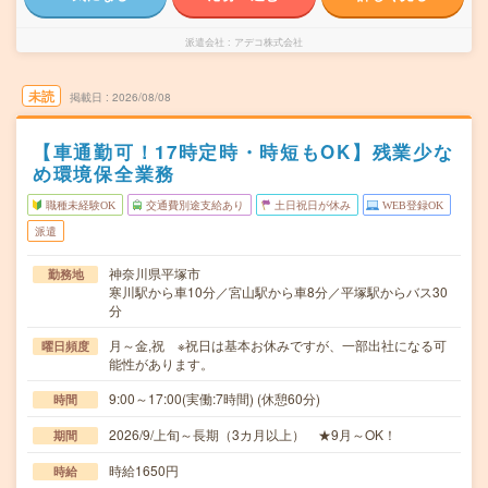
派遣会社
アデコ株式会社
未読
掲載日
2026/08/08
【車通勤可！17時定時・時短もOK】残業少な
め環境保全業務
職種未経験OK
交通費別途支給あり
土日祝日が休み
WEB登録OK
派遣
神奈川県平塚市
勤務地
寒川駅から車10分／宮山駅から車8分／平塚駅からバス30
分
月～金,祝 ※祝日は基本お休みですが、一部出社になる可
曜日頻度
能性があります。
9:00～17:00(実働:7時間) (休憩60分)
時間
2026/9/上旬～長期（3カ月以上） ★9月～OK！
期間
時給1650円
時給