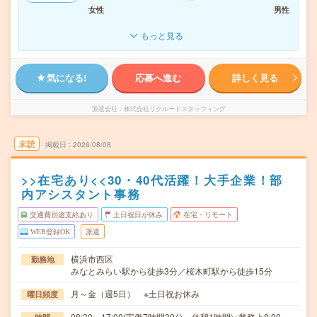
女性
男性
もっと見る
気になる!
応募へ進む
詳しく見る
派遣会社
株式会社リクルートスタッフィング
未読
掲載日
2026/08/08
>>在宅あり<<30・40代活躍！大手企業！部
内アシスタント事務
交通費別途支給あり
土日祝日が休み
在宅・リモート
WEB登録OK
派遣
横浜市西区
勤務地
みなとみらい駅から徒歩3分／桜木町駅から徒歩15分
月～金（週5日） ※土日祝お休み
曜日頻度
08:30～17:00(実働7時間30分 休憩1時間)※業務上8:00～