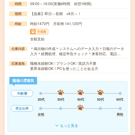
09:00～16:00(実働6時間 休憩1時間)
時間
【急募】即日～長期 ※8月～！
期間
時給1470円 月収例 141,120円
時給
交通費
全額支給
＊掲示物の作成＊システムへのデータ入力＊日報のデータ
仕事内容
入力＊経費処理、確定申告チェック＊来客対応、電話…
職種未経験OK / ブランクOK / 英語力不要
応募資格
業界未経験OK！PCを使ったことがある方
職場の雰囲気
年齢層
20代
30代
40代
50代
60代
男女比率
女性
男性
もっと見る