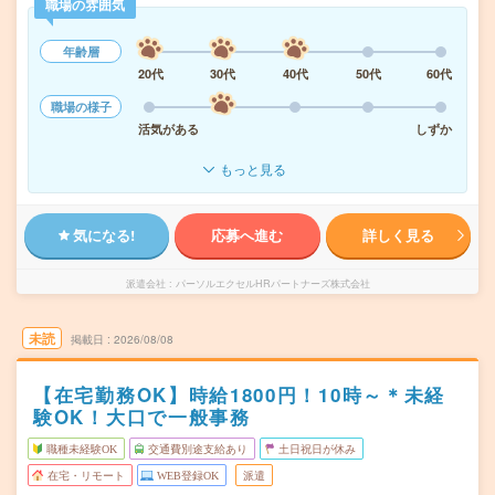
職場の雰囲気
年齢層
20代
30代
40代
50代
60代
職場の様子
活気がある
しずか
もっと見る
気になる!
応募へ進む
詳しく見る
派遣会社
パーソルエクセルHRパートナーズ株式会社
未読
掲載日
2026/08/08
【在宅勤務OK】時給1800円！10時～＊未経
験OK！大口で一般事務
職種未経験OK
交通費別途支給あり
土日祝日が休み
在宅・リモート
WEB登録OK
派遣