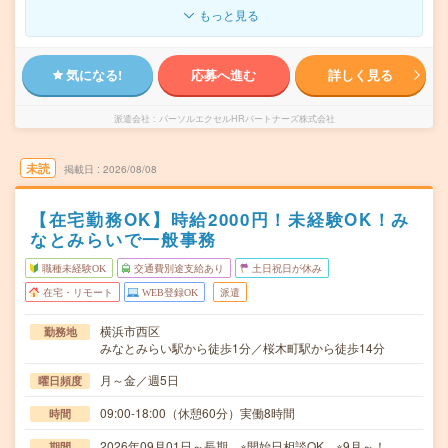
もっと見る
気になる!
応募へ進む
詳しく見る
派遣会社
パーソルエクセルHRパートナーズ株式会社
未読
掲載日
2026/08/08
【在宅勤務OK】時給2000円！未経験OK！み
なとみらいで一般事務
職種未経験OK
交通費別途支給あり
土日祝日が休み
在宅・リモート
WEB登録OK
派遣
横浜市西区
勤務地
みなとみらい駅から徒歩1分／桜木町駅から徒歩14分
月～金／週5日
曜日頻度
09:00-18:00（休憩60分）実働8時間
時間
2026年09月01日～長期 ※開始日相談OK ※9月～！
期間