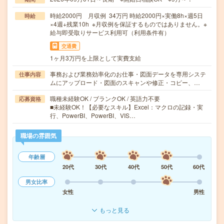
時給2000円 月収例 34万円 時給2000円×実働8h×週5日
時給
×4週+残業10h ※月収例を保証するものではありません。※
給与即受取りサービス利用可（利用条件有）
交通費
1ヶ月3万円を上限として実費支給
事務および業務効率化のお仕事・図面データを専用システ
仕事内容
ムにアップロード・図面のスキャンや修正・コピー、…
職種未経験OK / ブランクOK / 英語力不要
応募資格
■未経験OK！【必要なスキル】Excel：マクロの記録・実
行、PowerBI、PowerBI、VIS…
職場の雰囲気
年齢層
20代
30代
40代
50代
60代
男女比率
女性
男性
もっと見る