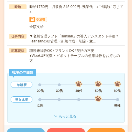
時給1750円 月収例 245,000円+残業代 ※ご経験に応じて
時給
※
交通費
全額支給
▼名刺管理ソフト「sansan」の導入アシスタント事務＊
仕事内容
○sansanのID管理（新規作成・削除・変…
職種未経験OK / ブランクOK / 英語力不要
応募資格
●VlookUP関数・ピボットテーブルの使用経験をお持ちの
方
職場の雰囲気
年齢層
20代
30代
40代
50代
60代
男女比率
女性
男性
もっと見る