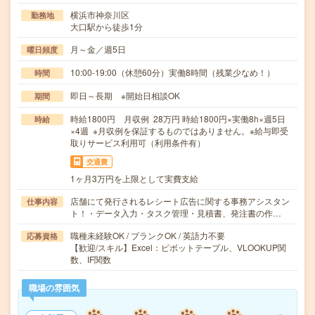
横浜市神奈川区
勤務地
大口駅から徒歩1分
月～金／週5日
曜日頻度
10:00-19:00（休憩60分）実働8時間（残業少なめ！）
時間
即日～長期 ※開始日相談OK
期間
時給1800円 月収例 28万円 時給1800円×実働8h×週5日
時給
×4週 ※月収例を保証するものではありません。※給与即受
取りサービス利用可（利用条件有）
交通費
1ヶ月3万円を上限として実費支給
店舗にて発行されるレシート広告に関する事務アシスタン
仕事内容
ト！・データ入力・タスク管理・見積書、発注書の作…
職種未経験OK / ブランクOK / 英語力不要
応募資格
【歓迎/スキル】Excel：ピボットテーブル、VLOOKUP関
数、IF関数
職場の雰囲気