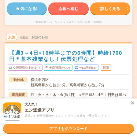
気になる!
応募へ進む
詳しく見る
派遣会社
パーソルテンプスタッフ株式会社 首都圏
未読
掲載日
2026/08/08
【週3～4日×16時半までの6時間】時給1700
円＊基本残業なし！伝票処理など
交通費別途支給あり
土日祝日が休み
WEB登録OK
派遣
横浜市西区
勤務地
新高島駅から徒歩1分／高島町駅から徒歩7分
月・火・水・木・金(週4日) ※平日週3～4日！日数は選べ
曜日頻度
ます。
大人気！
エン派遣アプリ
09:30～16:30(実働6時間 休憩1時間)※定時は9：00～17：
時間
00！定時勤務もOK！
派遣のお仕事情報がたくさん！プッシュ通知で受け取ろう！
2026年09月上旬～長期 ※9月～！
期間
アプリをダウンロード
時給1700円 月収例 163,200円
時給