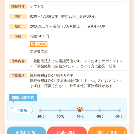
シフト制
曜日頻度
8:30～17:00(実働:7時間30分) (休憩60分)
時間
2026/9/上旬～長期（3カ月以上） ★9月～OK！
期間
時給1450円
時給
交通費
交通費支給
一般財団法人での電話受信です。＜＜おすすめポイント＞
仕事内容
＞「事務経験に自信がない…」という方に必見！研修…
職種未経験OK / 英語力不要
応募資格
職種未経験OK！業界未経験OK！【こんな方におススメ！
まずはご応募ください／歓迎条件】事務経験がある…
職場の雰囲気
年齢層
20代
30代
40代
50代
60代
気になる!
応募へ進む
詳しく見る