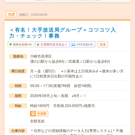
未読
掲載日
2026/08/08
＜有名！大手放送局グループ＞コツコツ入
力・チェック！事務
職種未経験OK
交通費別途支給あり
WEB登録OK
派遣
川崎市高津区
勤務地
溝の口駅から徒歩8分／武蔵溝ノ口駅から徒歩8分
月～金（週5日） ※☆基本は土日祝休み♪→連休が多い月
曜日頻度
に1日程度休日出勤の可能性あり
09:30～17:30(実働7時間 休憩1時間)
時間
2026年09月上旬～長期 ※9月～！
期間
時給1600円 月収例 224,000円+残業代
時給
交通費
全額支給
＊住所などの登録情報のデータ入力(専用システム)＊不備
仕事内容