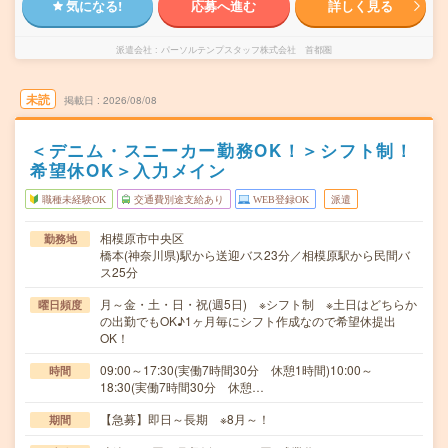
気になる!
応募へ進む
詳しく見る
派遣会社
パーソルテンプスタッフ株式会社 首都圏
未読
掲載日
2026/08/08
＜デニム・スニーカー勤務OK！＞シフト制！
希望休OK＞入力メイン
職種未経験OK
交通費別途支給あり
WEB登録OK
派遣
相模原市中央区
勤務地
橋本(神奈川県)駅から送迎バス23分／相模原駅から民間バ
ス25分
月～金・土・日・祝(週5日) ※シフト制 ※土日はどちらか
曜日頻度
の出勤でもOK♪1ヶ月毎にシフト作成なので希望休提出
OK！
09:00～17:30(実働7時間30分 休憩1時間)10:00～
時間
18:30(実働7時間30分 休憩…
【急募】即日～長期 ※8月～！
期間