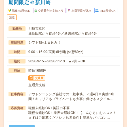
期間限定＠新川崎
職種未経験OK
交通費別途支給あり
土日祝日が休み
WEB登録OK
派遣
川崎市幸区
勤務地
鹿島田駅から徒歩4分／新川崎駅から徒歩4分
シフト制※土日休み！
曜日頻度
9:00～16:00(実働:6時間) (休憩60分)
時間
2026/9/15～2026/11/13 ★9月～OK！
期間
時給1650円
時給
交通費
交通費支給
アウトソーシング会社での一般事務。＜週4日＆実働6時
仕事内容
間！キャリアもプライベートも大事に働けるスタイル…
職種未経験OK / 英語力不要
応募資格
職種未経験OK！業界未経験OK！【こんな方におススメ！
まずはご応募ください／歓迎条件】簡単なパソコン…