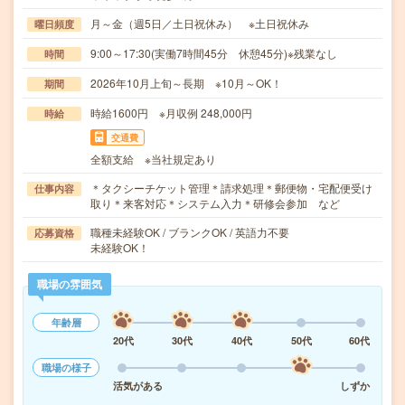
月～金（週5日／土日祝休み） ※土日祝休み
曜日頻度
9:00～17:30(実働7時間45分 休憩45分)※残業なし
時間
2026年10月上旬～長期 ※10月～OK！
期間
時給1600円 ※月収例 248,000円
時給
交通費
全額支給 ※当社規定あり
＊タクシーチケット管理＊請求処理＊郵便物・宅配便受け
仕事内容
取り＊来客対応＊システム入力＊研修会参加 など
職種未経験OK / ブランクOK / 英語力不要
応募資格
未経験OK！
職場の雰囲気
年齢層
20代
30代
40代
50代
60代
職場の様子
活気がある
しずか