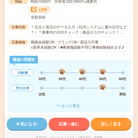
時給1550円 月収例 232,500円+残業代
時給
交通費
全額支給
＊注文と発注のデータ入力（社内システムに量や日付など
仕事内容
＊）＊倉庫内の日付チェック（食品ロスのチェック！…
職種未経験OK / ブランクOK / 英語力不要
応募資格
※業界未経験OK！■事務職経験不問◎事務経験積めます♪
職場の雰囲気
年齢層
20代
30代
40代
50代
60代
男女比率
女性
男性
もっと見る
気になる!
応募へ進む
詳しく見る
派遣会社
パーソルテンプスタッフ株式会社 首都圏