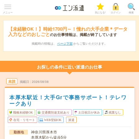
メニュー
気になる!
ログイン
検索
【未経験OK！】時給1700円～！憧れの大手企業＊データ
入力などのおしごと
のお仕事情報は、掲載が終了しています
掲載時の情報は、
ページ下部
からご覧いただけます。
お探しの条件に近い派遣のお仕事
未読
掲載日
2026/08/08
本厚木駅近！大手Grで事務サポート！テレワ
ークあり
職種未経験OK
交通費別途支給あり
土日祝日が休み
残業なし
在宅・リモート
WEB登録OK
派遣
神奈川県厚木市
勤務地
本厚木駅から徒歩5分