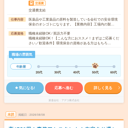
交通費
交通費支給
医薬品や工業薬品の原料を製造している会社での安全環境
仕事内容
保全のオシゴトになります。【業務内容】工場内の製…
職種未経験OK / 英語力不要
応募資格
職種未経験OK！【こんな方におススメ！まずはご応募くだ
さい／歓迎条件】環境保全の資格がある方はもちろ…
職場の雰囲気
年齢層
20代
30代
40代
50代
60代
気になる!
応募へ進む
詳しく見る
派遣会社
アデコ株式会社
未読
掲載日
2026/08/08