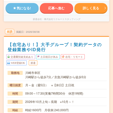
気になる!
応募へ進む
詳しく見る
派遣会社
株式会社リクルートスタッフィング
未読
掲載日
2026/08/08
【在宅あり！】大手グループ！契約データの
登録業務やID発行
交通費別途支給あり
土日祝日が休み
在宅・リモート
WEB登録OK
派遣
川崎市幸区
勤務地
川崎駅から徒歩7分／京急川崎駅から徒歩5分
月～金（週5日） ※【休日】土日祝
曜日頻度
09:00～17:30(実働7時間30分 休憩1時間)
時間
2026年10月上旬～長期 ※10月～！
期間
時給1600円 月収例 240,000円
時給