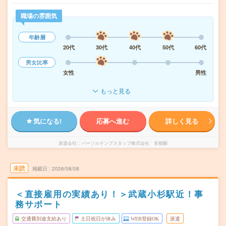
職場の雰囲気
年齢層
20代
30代
40代
50代
60代
男女比率
女性
男性
もっと見る
気になる!
応募へ進む
詳しく見る
派遣会社
パーソルテンプスタッフ株式会社 首都圏
未読
掲載日
2026/08/08
＜直接雇用の実績あり！＞武蔵小杉駅近！事
務サポート
交通費別途支給あり
土日祝日が休み
WEB登録OK
派遣