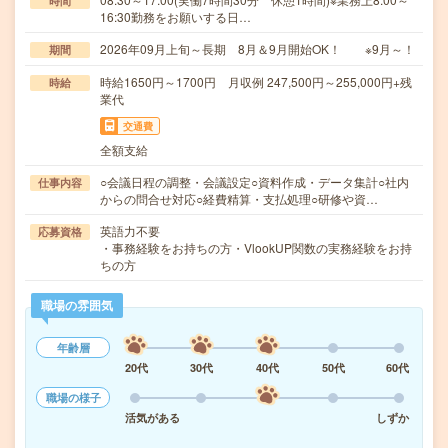
時間
16:30勤務をお願いする日…
2026年09月上旬～長期 8月＆9月開始OK！ ※9月～！
期間
時給1650円～1700円 月収例 247,500円～255,000円+残
時給
業代
交通費
全額支給
○会議日程の調整・会議設定○資料作成・データ集計○社内
仕事内容
からの問合せ対応○経費精算・支払処理○研修や資…
英語力不要
応募資格
・事務経験をお持ちの方・VlookUP関数の実務経験をお持
ちの方
職場の雰囲気
年齢層
20代
30代
40代
50代
60代
職場の様子
活気がある
しずか