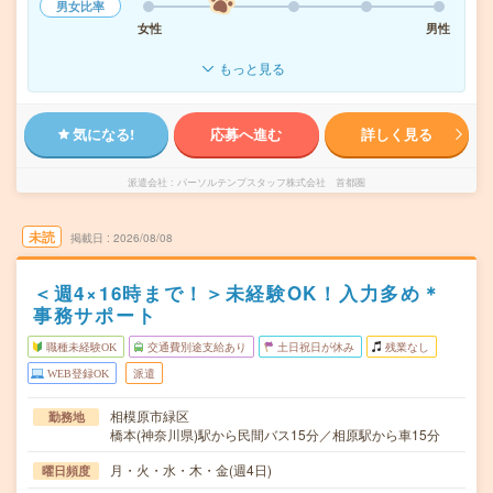
男女比率
女性
男性
もっと見る
気になる!
応募へ進む
詳しく見る
派遣会社
パーソルテンプスタッフ株式会社 首都圏
未読
掲載日
2026/08/08
＜週4×16時まで！＞未経験OK！入力多め＊
事務サポート
職種未経験OK
交通費別途支給あり
土日祝日が休み
残業なし
WEB登録OK
派遣
相模原市緑区
勤務地
橋本(神奈川県)駅から民間バス15分／相原駅から車15分
月・火・水・木・金(週4日)
曜日頻度