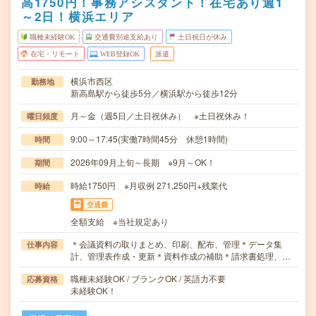
高1750円！事務アシスタント！在宅あり週1
～2日！横浜エリア
職種未経験OK
交通費別途支給あり
土日祝日が休み
在宅・リモート
WEB登録OK
派遣
横浜市西区
勤務地
新高島駅から徒歩5分／横浜駅から徒歩12分
月～金（週5日／土日祝休み） ※土日祝休み！
曜日頻度
9:00～17:45(実働7時間45分 休憩1時間)
時間
2026年09月上旬～長期 ※9月～OK！
期間
時給1750円 ※月収例 271,250円+残業代
時給
交通費
全額支給 ※当社規定あり
＊会議資料の取りまとめ、印刷、配布、管理＊データ集
仕事内容
計、管理表作成・更新＊資料作成の補助＊請求書処理、…
職種未経験OK / ブランクOK / 英語力不要
応募資格
未経験OK！