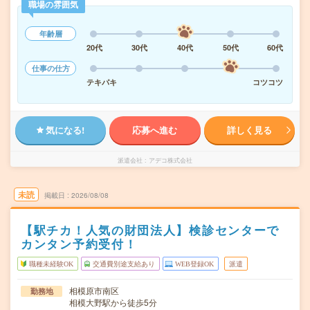
職場の雰囲気
年齢層
20代
30代
40代
50代
60代
仕事の仕方
テキパキ
コツコツ
気になる!
応募へ進む
詳しく見る
派遣会社
アデコ株式会社
未読
掲載日
2026/08/08
【駅チカ！人気の財団法人】検診センターで
カンタン予約受付！
職種未経験OK
交通費別途支給あり
WEB登録OK
派遣
相模原市南区
勤務地
相模大野駅から徒歩5分