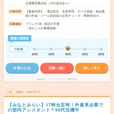
交通費実費支給（当社規定あり）
【業務内容】・電話対応・名刺管理、データ登録・納品書
仕事内容
類の作成・メール送信前の文章チェック・事務所内の…
ブランクOK / 英語力不要
応募資格
・何かしらの事務経験
職場の雰囲気
年齢層
20代
30代
40代
50代
60代
気になる!
応募へ進む
詳しく見る
派遣会社
マンパワーグループ株式会社
未読
掲載日
2026/08/10
【みなとみらい】17時台定時！外資系企業で
の部内アシスタント＊50代活躍中