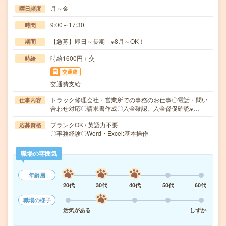
月～金
曜日頻度
9:00～17:30
時間
【急募】即日～長期 ※8月～OK！
期間
時給1600円＋交
時給
交通費
交通費支給
トラック修理会社・営業所での事務のお仕事〇電話・問い
仕事内容
合わせ対応〇請求書作成〇入金確認、入金督促確認※…
ブランクOK / 英語力不要
応募資格
〇事務経験〇Word・Excel:基本操作
職場の雰囲気
年齢層
20代
30代
40代
50代
60代
職場の様子
活気がある
しずか