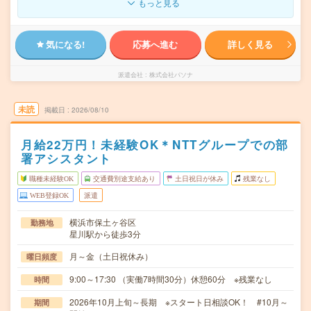
もっと見る
気になる!
応募へ進む
詳しく見る
派遣会社
株式会社パソナ
未読
掲載日
2026/08/10
月給22万円！未経験OK＊NTTグループでの部
署アシスタント
職種未経験OK
交通費別途支給あり
土日祝日が休み
残業なし
WEB登録OK
派遣
横浜市保土ヶ谷区
勤務地
星川駅から徒歩3分
月～金（土日祝休み）
曜日頻度
9:00～17:30 （実働7時間30分）休憩60分 ※残業なし
時間
2026年10月上旬～長期 ※スタート日相談OK！ #10月～
期間