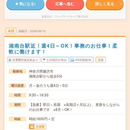
気になる!
応募へ進む
詳しく見る
派遣会社
マンパワーグループ株式会社
未読
掲載日
2026/08/10
湘南台駅近！週4日～OK！事務のお仕事！柔
軟に働けます！
交通費別途支給あり
土日祝日が休み
WEB登録OK
派遣
神奈川県藤沢市
勤務地
湘南台駅から徒歩5分
月～金のうち週4日～5日
曜日頻度
9:30～16:30
時間
【急募】即日～長期 ※長期(2ヶ月以上) 、更新をしながら
期間
のお仕事です ※8月～OK！
時給1600円＋交
時給
交通費