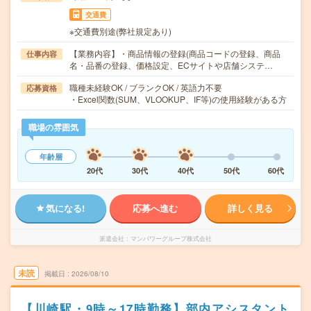
交通費
※交通費別途(弊社規定あり)
【業務内容】・商品情報の登録(商品コードの登録、商品
仕事内容
名・品番の登録、価格設定、ECサイトや店舗システ…
職種未経験OK / ブランクOK / 英語力不要
応募資格
・Excel関数(SUM、VLOOKUP、IF等)の使用経験がある方
職場の雰囲気
年齢層
20代
30代
40代
50代
60代
気になる!
応募へ進む
詳しく見る
派遣会社
マンパワーグループ株式会社
未読
掲載日
2026/08/10
【川崎駅・9時～17時勤務】部内アシスタント