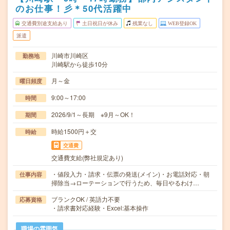
のお仕事！彡＊50代活躍中
交通費別途支給あり
土日祝日が休み
残業なし
WEB登録OK
派遣
川崎市川崎区
勤務地
川崎駅から徒歩10分
月～金
曜日頻度
9:00～17:00
時間
2026/9/1～長期 ※9月～OK！
期間
時給1500円＋交
時給
交通費
交通費支給(弊社規定あり)
・値段入力・請求・伝票の発送(メイン)・お電話対応・朝
仕事内容
掃除当→ローテーションで行うため、毎日やるわけ…
ブランクOK / 英語力不要
応募資格
・請求書対応経験・Excel:基本操作
職場の雰囲気