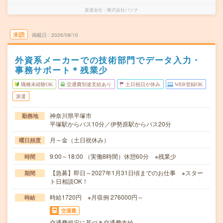
派遣会社
株式会社パソナ
未読
掲載日
2026/08/10
外資系メーカーでの技術部門でデータ入力・
事務サポート＊残業少
職種未経験OK
交通費別途支給あり
土日祝日が休み
WEB登録OK
派遣
神奈川県平塚市
勤務地
平塚駅からバス10分／伊勢原駅からバス20分
月～金（土日祝休み）
曜日頻度
9:00～18:00 （実働8時間）休憩60分 ※残業少
時間
【急募】即日～2027年1月31日頃までのお仕事 ※スター
期間
ト日相談OK！
時給1720円 ※月収例 276000円～
時給
交通費
交通費規定に基づき交通費支給