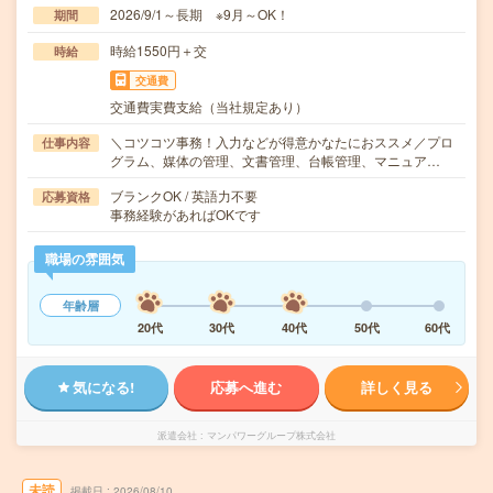
2026/9/1～長期 ※9月～OK！
期間
時給1550円＋交
時給
交通費
交通費実費支給（当社規定あり）
＼コツコツ事務！入力などが得意かなたにおススメ／プロ
仕事内容
グラム、媒体の管理、文書管理、台帳管理、マニュア…
ブランクOK / 英語力不要
応募資格
事務経験があればOKです
職場の雰囲気
年齢層
20代
30代
40代
50代
60代
気になる!
応募へ進む
詳しく見る
派遣会社
マンパワーグループ株式会社
未読
掲載日
2026/08/10