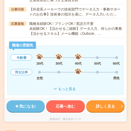
【外資系メーカーでの技術部門でデータ入力・事務サポー
仕事内容
トのお仕事】技術者の指示を基に、データ入力いただ…
職種未経験OK / ブランクOK / 英語力不要
応募資格
未経験OK！【活かせるご経験】データ入力、何らかの事務
【活かせるスキル】メール機能（Outlook、…
職場の雰囲気
年齢層
20代
30代
40代
50代
60代
男女比率
女性
男性
もっと見る
気になる!
応募へ進む
詳しく見る
派遣会社
株式会社パソナ