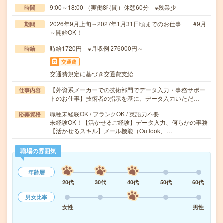
9:00～18:00 （実働8時間）休憩60分 ※残業少
時間
2026年9月上旬～2027年1月31日頃までのお仕事 #9月
期間
～開始OK！
時給1720円 ※月収例 276000円～
時給
交通費
交通費規定に基づき交通費支給
【外資系メーカーでの技術部門でデータ入力・事務サポー
仕事内容
トのお仕事】技術者の指示を基に、データ入力いただ…
職種未経験OK / ブランクOK / 英語力不要
応募資格
未経験OK！【活かせるご経験】データ入力、何らかの事務
【活かせるスキル】メール機能（Outlook、…
職場の雰囲気
年齢層
20代
30代
40代
50代
60代
男女比率
女性
男性