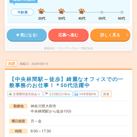
年齢層
20代
30代
40代
50代
60代
気になる!
応募へ進む
詳しく見る
派遣会社
マンパワーグループ株式会社
未読
掲載日
2026/08/10
【中央林間駅～徒歩】綺麗なオフィスでの一
般事務のお仕事！＊50代活躍中
交通費別途支給あり
土日祝日が休み
WEB登録OK
派遣
神奈川県大和市
勤務地
中央林間駅から徒歩10分
月～金
曜日頻度
9:00～17:30
時間