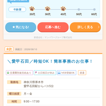
年齢層
20代
30代
40代
50代
60代
気になる!
応募へ進む
詳しく見る
派遣会社
マンパワーグループ株式会社
未読
掲載日
2026/08/10
＼愛甲石田／時短OK！簡単事務のお仕事！
交通費別途支給あり
土日祝日が休み
WEB登録OK
派遣
神奈川県厚木市
勤務地
愛甲石田駅からバス5分
月～金
曜日頻度
9:00～17:00
時間