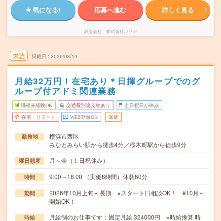
気になる!
応募へ進む
詳しく見る
派遣会社
株式会社パソナ
未読
掲載日
2026/08/10
月給32万円！在宅あり＊日揮グループでのグ
ループ付アドミ関連業務
職種未経験OK
交通費別途支給あり
土日祝日が休み
在宅・リモート
WEB登録OK
派遣
横浜市西区
勤務地
みなとみらい駅から徒歩4分／桜木町駅から徒歩9分
月～金（土日祝休み）
曜日頻度
9:00～18:00 （実働8時間）休憩60分
時間
2026年10月上旬～長期 ※スタート日相談OK！ #10月～
期間
開始OK！
月給制のお仕事です：固定月給 324000円 ※時給換算 時
時給