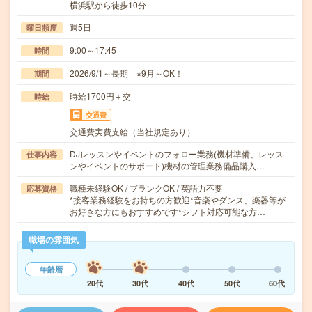
横浜駅から徒歩10分
週5日
曜日頻度
9:00～17:45
時間
2026/9/1～長期 ※9月～OK！
期間
時給1700円＋交
時給
交通費
交通費実費支給（当社規定あり）
DJレッスンやイベントのフォロー業務(機材準備、レッス
仕事内容
ンやイベントのサポート)機材の管理業務備品購入…
職種未経験OK / ブランクOK / 英語力不要
応募資格
*接客業務経験をお持ちの方歓迎*音楽やダンス、楽器等が
お好きな方にもおすすめです*シフト対応可能な方…
職場の雰囲気
年齢層
20代
30代
40代
50代
60代