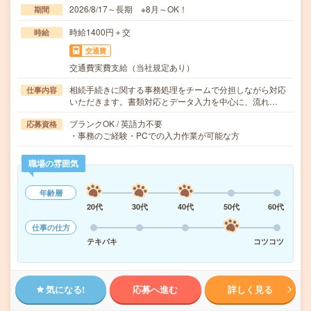
2026/8/17～長期 ※8月～OK！
期間
時給1400円＋交
時給
交通費
交通費実費支給（当社規定あり）
相続手続きに関する事務処理をチームで分担しながら対応
仕事内容
いただきます。書類対応とデータ入力を中心に、流れ…
ブランクOK / 英語力不要
応募資格
・事務のご経験・PCでの入力作業が可能な方
職場の雰囲気
年齢層
20代
30代
40代
50代
60代
仕事の仕方
テキパキ
コツコツ
気になる!
応募へ進む
詳しく見る