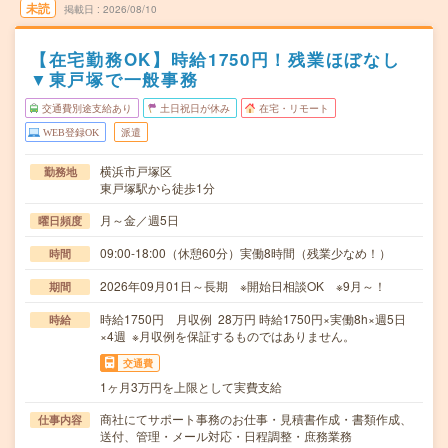
未読
掲載日
2026/08/10
【在宅勤務OK】時給1750円！残業ほぼなし
▼東戸塚で一般事務
交通費別途支給あり
土日祝日が休み
在宅・リモート
WEB登録OK
派遣
横浜市戸塚区
勤務地
東戸塚駅から徒歩1分
月～金／週5日
曜日頻度
09:00-18:00（休憩60分）実働8時間（残業少なめ！）
時間
2026年09月01日～長期 ※開始日相談OK ※9月～！
期間
時給1750円 月収例 28万円 時給1750円×実働8h×週5日
時給
×4週 ※月収例を保証するものではありません。
交通費
1ヶ月3万円を上限として実費支給
商社にてサポート事務のお仕事・見積書作成・書類作成、
仕事内容
送付、管理・メール対応・日程調整・庶務業務