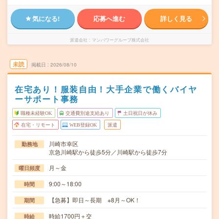
気になる!
応募へ進む
詳しく見る
派遣会社
マンパワーグループ株式会社
未読
掲載日
2026/08/10
在宅あり！服装自由！大手企業で働くバイヤ
ーサポート事務
職種未経験OK
交通費別途支給あり
土日祝日が休み
在宅・リモート
WEB登録OK
派遣
川崎市幸区
勤務地
京急川崎駅から徒歩5分／川崎駅から徒歩7分
月～金
曜日頻度
9:00～18:00
時間
【急募】即日～長期 ※8月～OK！
期間
時給1700円＋交
時給