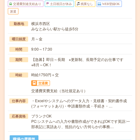
交通費別途支給あり
土日祝日が休み
残業なし
WEB登録OK
派遣
横浜市西区
勤務地
みなとみらい駅から徒歩5分
月～金
曜日頻度
9:00～17:30
時間
【急募】即日～長期 ※更新制、長期予定のお仕事です
期間
※8月～OK！
時給1750円＋交
時給
交通費
交通費実費支給（当社規定あり）
・Excelやシステムへのデータ入力・見積書・契約書作成
仕事内容
(フォーマットあり)・申請書類作成・手続き・…
ブランクOK
応募資格
PC:システムへの入力や書類作成ができればOKです英語:一
部表記に英語あり、抵抗のない方何らかの事務…
職場の雰囲気