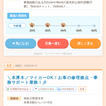
事務経験のある方ExcelやWordの基本的な操作(関数不
要)、Teamsチャット、Outlookメ…
職場の雰囲気
年齢層
20代
30代
40代
50代
60代
気になる!
応募へ進む
詳しく見る
派遣会社
マンパワーグループ株式会社
未読
掲載日
2026/08/10
＼本厚木／マイカーOK！お車の修理拠点・事
務サポート業務！彡
交通費別途支給あり
土日祝日が休み
WEB登録OK
派遣
神奈川県厚木市
勤務地
本厚木駅からバス15分