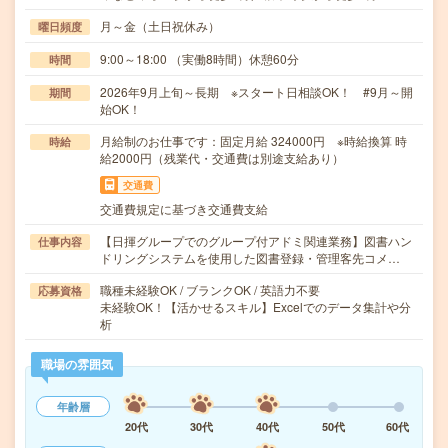
月～金（土日祝休み）
曜日頻度
9:00～18:00 （実働8時間）休憩60分
時間
2026年9月上旬～長期 ※スタート日相談OK！ #9月～開
期間
始OK！
月給制のお仕事です：固定月給 324000円 ※時給換算 時
時給
給2000円（残業代・交通費は別途支給あり）
交通費
交通費規定に基づき交通費支給
【日揮グループでのグループ付アドミ関連業務】図書ハン
仕事内容
ドリングシステムを使用した図書登録・管理客先コメ…
職種未経験OK / ブランクOK / 英語力不要
応募資格
未経験OK！【活かせるスキル】Excelでのデータ集計や分
析
職場の雰囲気
年齢層
20代
30代
40代
50代
60代