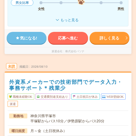
男女比率
女性
男性
もっと見る
気になる!
応募へ進む
詳しく見る
派遣会社
株式会社パソナ
未読
掲載日
2026/08/10
外資系メーカーでの技術部門でデータ入力・
事務サポート＊残業少
職種未経験OK
交通費別途支給あり
土日祝日が休み
WEB登録OK
派遣
神奈川県平塚市
勤務地
平塚駅からバス10分／伊勢原駅からバス20分
月～金（土日祝休み）
曜日頻度