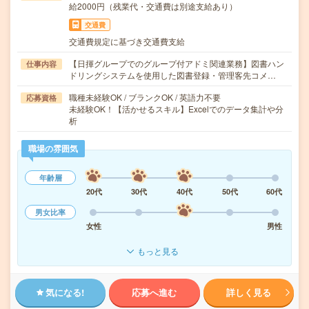
給2000円（残業代・交通費は別途支給あり）
交通費
交通費規定に基づき交通費支給
【日揮グループでのグループ付アドミ関連業務】図書ハン
仕事内容
ドリングシステムを使用した図書登録・管理客先コメ…
職種未経験OK / ブランクOK / 英語力不要
応募資格
未経験OK！【活かせるスキル】Excelでのデータ集計や分
析
職場の雰囲気
年齢層
20代
30代
40代
50代
60代
男女比率
女性
男性
もっと見る
気になる!
応募へ進む
詳しく見る