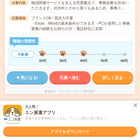
物流関連サービスを支える営業拠点で、事務全般を担当い
仕事内容
ただきます。社内外とのやり取りもあるため、事務ス…
ブランクOK / 英語力不要
応募資格
・Excel、Wordの基本操作ができる方・PCを使用した事務
業務の経験をお持ちの方・電話対応に支障…
職場の雰囲気
年齢層
20代
30代
40代
50代
60代
気になる!
応募へ進む
詳しく見る
派遣会社
マンパワーグループ株式会社
未読
大人気！
掲載日
2026/08/10
エン派遣アプリ
派遣のお仕事情報がたくさん！プッシュ通知で受け取ろう！
≫人気の外資系企業≪17時まで＊請求書の作
成など
アプリをダウンロード
職種未経験OK
交通費別途支給あり
土日祝日が休み
WEB登録OK