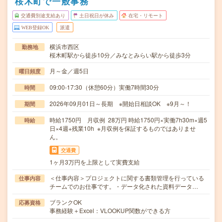
桜木町で一般事務
交通費別途支給あり
土日祝日が休み
在宅・リモート
WEB登録OK
派遣
横浜市西区
勤務地
桜木町駅から徒歩10分／みなとみらい駅から徒歩3分
月～金／週5日
曜日頻度
09:00-17:30（休憩60分）実働7時間30分
時間
2026年09月01日～長期 ※開始日相談OK ※9月～！
期間
時給1750円 月収例 28万円 時給1750円×実働7h30m×週5
時給
日×4週+残業10h ※月収例を保証するものではありませ
ん。
交通費
1ヶ月3万円を上限として実費支給
＜仕事内容＞プロジェクトに関する書類管理を行っている
仕事内容
チームでのお仕事です。・データ化された資料データ…
ブランクOK
応募資格
事務経験＋Excel：VLOOKUP関数ができる方