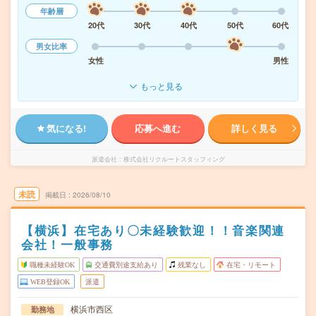
年齢層
20代
30代
40代
50代
60代
男女比率
女性
男性
もっと見る
気になる!
応募へ進む
詳しく見る
派遣会社
株式会社リクルートスタッフィング
未読
掲載日
2026/08/10
【横浜】在宅あり〇未経験歓迎！！音楽関連
会社！一般事務
職種未経験OK
交通費別途支給あり
残業なし
在宅・リモート
WEB登録OK
派遣
横浜市西区
勤務地