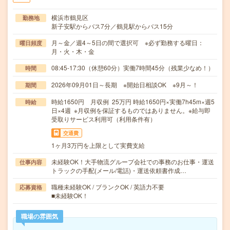
横浜市鶴見区
勤務地
新子安駅からバス7分／鶴見駅からバス15分
月～金／週4～5日の間で選択可 ※必ず勤務する曜日：
曜日頻度
月・火・木・金
08:45-17:30（休憩60分）実働7時間45分（残業少なめ！）
時間
2026年09月01日～長期 ※開始日相談OK ※9月～！
期間
時給1650円 月収例 25万円 時給1650円×実働7h45m×週5
時給
日×4週 ※月収例を保証するものではありません。※給与即
受取りサービス利用可（利用条件有）
交通費
1ヶ月3万円を上限として実費支給
未経験OK！大手物流グループ会社での事務のお仕事・運送
仕事内容
トラックの手配(メール/電話)・運送依頼書作成…
職種未経験OK / ブランクOK / 英語力不要
応募資格
■未経験OK！
職場の雰囲気