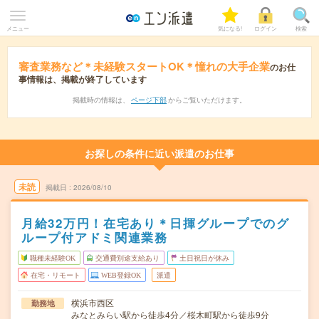
メニュー
気になる!
ログイン
検索
審査業務など＊未経験スタートOK＊憧れの大手企業
のお仕
事情報は、掲載が終了しています
掲載時の情報は、
ページ下部
からご覧いただけます。
お探しの条件に近い派遣のお仕事
未読
掲載日
2026/08/10
月給32万円！在宅あり＊日揮グループでのグ
ループ付アドミ関連業務
職種未経験OK
交通費別途支給あり
土日祝日が休み
在宅・リモート
WEB登録OK
派遣
横浜市西区
勤務地
みなとみらい駅から徒歩4分／桜木町駅から徒歩9分