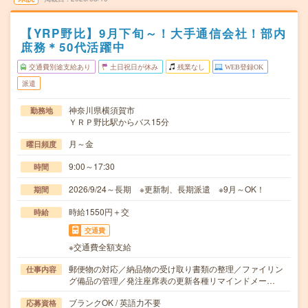
【YRP野比】9月下旬～！大手通信会社！部内
庶務＊50代活躍中
交通費別途支給あり
土日祝日が休み
残業なし
WEB登録OK
派遣
神奈川県横須賀市
勤務地
ＹＲＰ野比駅からバス15分
月～金
曜日頻度
9:00～17:30
時間
2026/9/24～長期 ※更新制、長期派遣 ※9月～OK！
期間
時給1550円＋交
時給
交通費
※交通費全額支給
郵便物の対応／納品物の受け取り書類の整理／ファイリン
仕事内容
グ備品の管理／発注座席表の更新各種リマインドメー…
ブランクOK / 英語力不要
応募資格