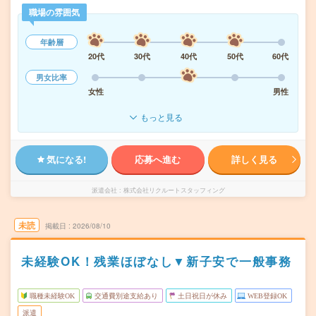
職場の雰囲気
年齢層
20代
30代
40代
50代
60代
男女比率
女性
男性
もっと見る
気になる!
応募へ進む
詳しく見る
派遣会社
株式会社リクルートスタッフィング
未読
掲載日
2026/08/10
未経験OK！残業ほぼなし▼新子安で一般事務
職種未経験OK
交通費別途支給あり
土日祝日が休み
WEB登録OK
派遣