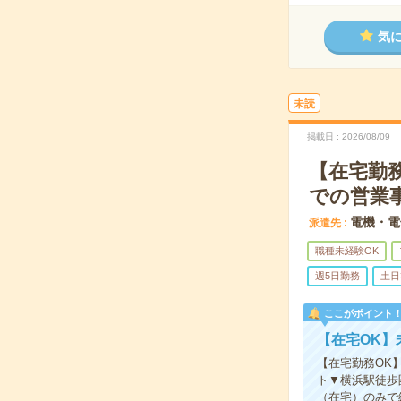
気
未読
掲載日
2026/08/09
【在宅勤
での営業
電機・電
派遣先
職種未経験OK
週5日勤務
土日
ここがポイント
【在宅OK】
【在宅勤務OK
ト▼横浜駅徒歩
（在宅）のみで