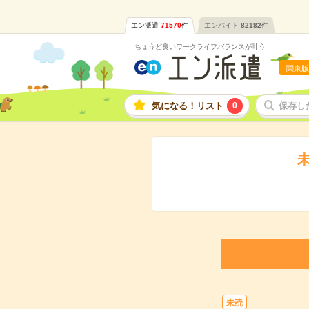
エン派遣
71570
件
エンバイト
82182
件
ちょうど良いワークライフバランスが叶う
関東版
気になる！リスト
0
保存し
未読