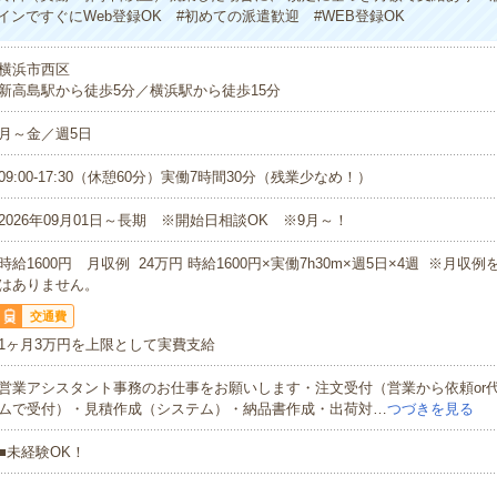
インですぐにWeb登録OK #初めての派遣歓迎 #WEB登録OK
横浜市西区
新高島駅から徒歩5分／横浜駅から徒歩15分
月～金／週5日
09:00-17:30（休憩60分）実働7時間30分（残業少なめ！）
2026年09月01日～長期 ※開始日相談OK ※9月～！
時給1600円 月収例 24万円 時給1600円×実働7h30m×週5日×4週 ※月収
はありません。
交通費
1ヶ月3万円を上限として実費支給
営業アシスタント事務のお仕事をお願いします・注文受付（営業から依頼or
ムで受付）・見積作成（システム）・納品書作成・出荷対…
つづきを見る
■未経験OK！