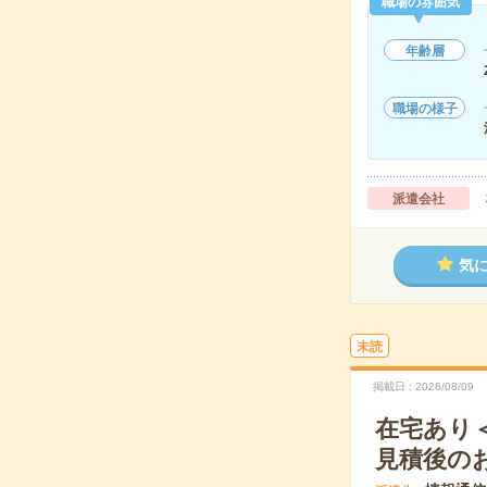
職場の雰囲気
年齢層
職場の様子
派遣会社
気
未読
掲載日
2026/08/09
在宅あり
見積後の