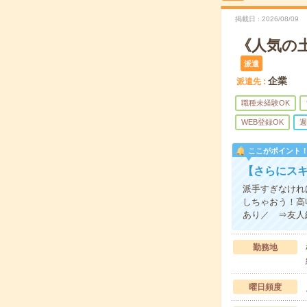
掲載日
2026/08/09
《人気の
派遣
企業
派遣先
職種未経験OK
WEB登録OK
週
ここがポイント
【さらにスキ
派手すぎなけれ
しちゃおう！高
あり／ ⇒友人
勤務地
曜日頻度