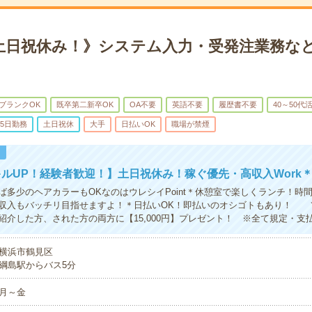
土日祝休み！》システム入力・受発注業務な
ブランクOK
既卒第二新卒OK
OA不要
英語不要
履歴書不要
40～50代
5日勤務
土日祝休
大手
日払いOK
職場が禁煙
！
ルUP！経験者歓迎！】土日祝休み！稼ぐ優先・高収入Work
ば多少のヘアカラーもOKなのはウレシイPoint＊休憩室で楽しくランチ！時
収入もバッチリ目指せますよ！＊日払いOK！即払いのオシゴトもあり！ 
紹介した方、された方の両方に【15,000円】プレゼント！ ※全て規定・支
横浜市鶴見区
綱島駅からバス5分
月～金