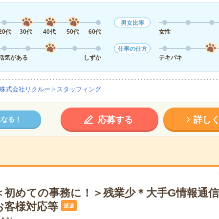
男女比率
20代
30代
40代
50代
60代
女性
仕事の仕方
活気がある
しずか
テキパキ
株式会社リクルートスタッフィング
応募する
詳し
になる！
＜初めての事務に！＞残業少＊大手G情報通
お客様対応等
派遣