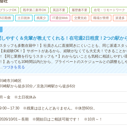
会社
ブランクOK
既卒第二新卒OK
英語不要
履歴書不要
在宅・リモートワーク
5日勤務
土日祝休
残業少
IT通信Web
交費支給
職場が禁煙
派遣多
！
問しやすく＆先輩が教えてくれる！在宅週2日程度！2つの駅か
スタッフも多数在籍中！】社員さんに直接聞きにくいことも、同じ派遣スタ
【未経験OK！】サポートがあるから、経験がなくても大丈夫！できることか
！【同じ業務を行なうスタッフも＊】わからないことも気軽に相談しやすい
！】あっても10時間以内だから、プライベートのスケジュールとの調整もし
…
つづきを見る
川崎市川崎区
川崎駅から徒歩10分／京急川崎駅から徒歩6分
月～金 ※土日祝休み
9:00～17:30 ※残業はほとんどありません。※休憩60分。
2026/10/01～長期 ※開始日はご相談可能です！ ※10月～！