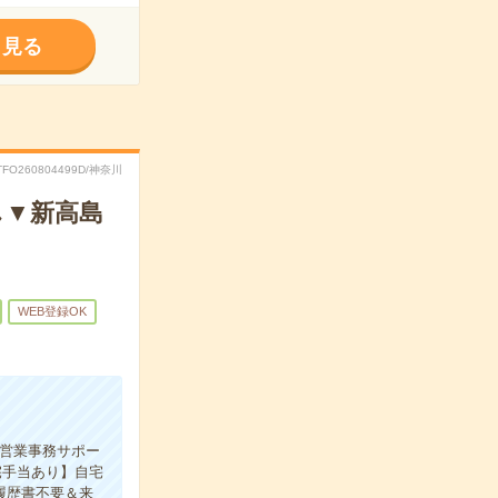
く見る
TFO260804499D/神奈川
し▼新高島
WEB登録OK
の営業事務サポー
宅手当あり】自宅
履歴書不要＆来