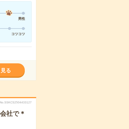
男性
コツコツ
く見る
No.SSKCS2504433127
信会社で＊