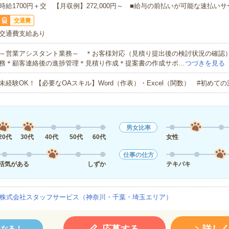
時給1700円＋交 【月収例】272,000円～ ■給与の前払いが可能な速払い
交通費
交通費支給あり
～営業アシスタント業務～ ＊お客様対応（見積り提出後の検討状況の確認
務＊顧客連絡後の進捗管理＊見積り作成＊提案書の作成サポ…
つづきを見る
未経験OK！【必要なOAスキル】Word（作表）・Excel（関数） #初めて
男女比率
20代
30代
40代
50代
60代
女性
仕事の仕方
活気がある
しずか
テキパキ
株式会社スタッフサービス（神奈川・千葉・埼玉エリア）
になる！