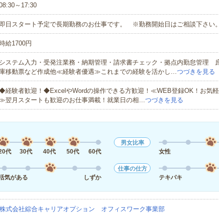
08:30～17:30
即日スタート予定で長期勤務のお仕事です。 ※勤務開始日はご相談下さい
時給1700円
システム入力・受発注業務・納期管理・請求書チェック・拠点内勤怠管理 
庫移動票など作成他≪経験者優遇≫これまでの経験を活かし…
つづきを見る
◆経験者歓迎！◆ExcelやWordの操作できる方歓迎！≪WEB登録OK！お気
≫翌月スタートも歓迎のお仕事満載！就業日の相…
つづきを見る
男女比率
20代
30代
40代
50代
60代
女性
仕事の仕方
活気がある
しずか
テキパキ
株式会社綜合キャリアオプション オフィスワーク事業部