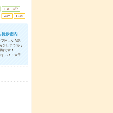
しゅふ歓迎
Word
Excel
ら徒歩圏内
ッフ同士なら話
ら少しずつ慣れ
環境です！・
やすい！・大手