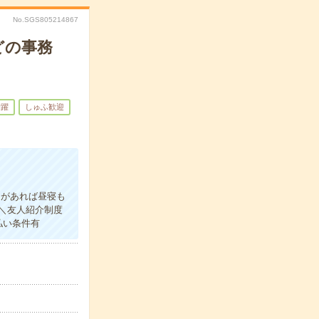
No.SGS805214867
どの事務
活躍
しゅふ歓迎
＊
間があれば昼寝も
＼友人紹介制度
払い条件有