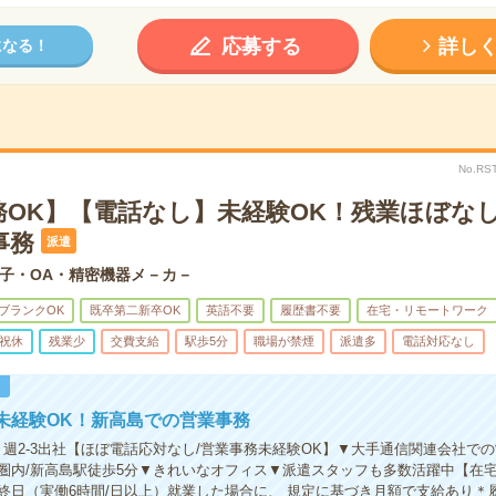
応募する
詳し
になる！
No.RS
務OK】【電話なし】未経験OK！残業ほぼな
事務
派遣
子・OA・精密機器メ－カ－
ブランクOK
既卒第二新卒OK
英語不要
履歴書不要
在宅・リモートワーク
祝休
残業少
交費支給
駅歩5分
職場が禁煙
派遣多
電話対応なし
！
未経験OK！新高島での営業事務
】週2-3出社【ほぼ電話応対なし/営業事務未経験OK】▼大手通信関連会社で
圏内/新高島駅徒歩5分▼きれいなオフィス▼派遣スタッフも多数活躍中【在
終日（実働6時間/日以上）就業した場合に、 規定に基づき月額で支給あり＊