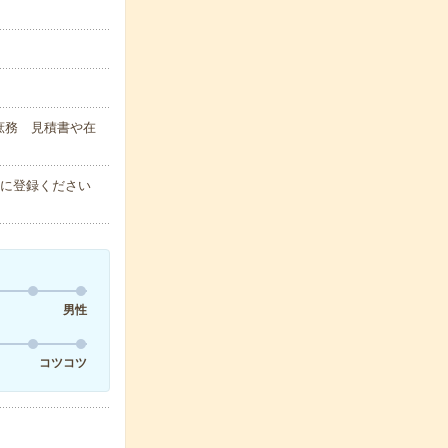
。
庶務 見積書や在
軽に登録ください
男性
コツコツ