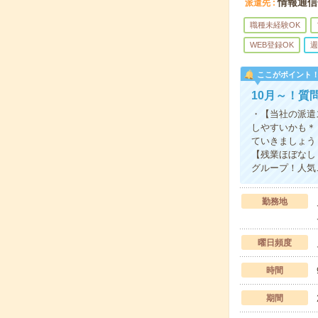
情報通信
派遣先
職種未経験OK
WEB登録OK
週
ここがポイント
10月～！質
・【当社の派遣
しやすいかも＊
ていきましょう
【残業ほぼなし
グループ！人気
勤務地
曜日頻度
時間
期間