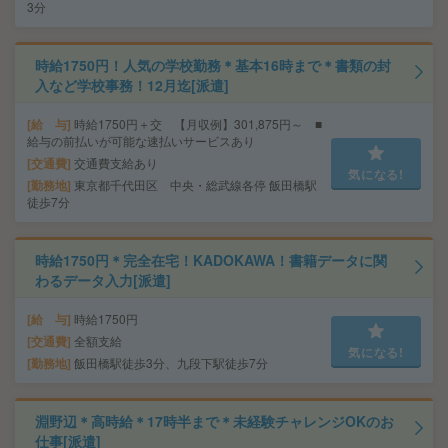
3分
時給1750円！人気の学校勤務＊基本16時まで＊書類の封
入など学校事務！12月迄[派遣]
給 与
時給1750円＋交 【月収例】301,875円～ ■
給与の前払いが可能な速払いサービスあり
交通費
交通費支給あり
気になる!
勤務地
東京都千代田区 中央・総武線各停 飯田橋駅
徒歩7分
時給1750円＊完全在宅！KADOKAWA！書籍データに関
わるデータ入力[派遣]
給 与
時給1750円
交通費
全額支給
気になる!
勤務地
飯田橋駅徒歩3分、九段下駅徒歩7分
淵野辺＊高時給＊17時半まで＊未経験チャレンジOKのお
仕事[派遣]