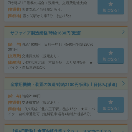
7時間×21日勤務の場合＋残業代、交通費別途支給
交通費
実費支給／当社規定あり。
気になる!
勤務地
霞ヶ関駅から車7分、徒歩15分
サファイア製造業務/時給1630円[派遣]
給 与
時給1630円 日額平均1万4540円/月額29万6
301円
交通費
交通費支給（規定あり）
気になる!
勤務地
JR京浜東北線「本郷台駅」より徒歩5分 ★
バイク・自転車通勤OK
産業用機械・装置の製造/時給2100円/日勤/土日休み[派遣]
給 与
時給2100円
交通費
交通費支給（規定あり）
気になる!
勤務地
JR八高線「北八王子駅」徒歩15分 ★車・バ
イク・自転車通勤可（無料駐車場有※敷地外徒歩5分）
【週4日勤務】倉庫内軽作業スタッフ スマホのチェッ