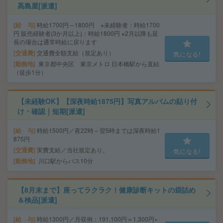
高島屋[派遣]
給 与
時給1700円～1800円 ※未経験者：時給1700
円 販売経験者(3か月以上)：時給1800円 ※2月以降も延
長の場合は通常時給に戻ります
交通費
交通費全額支給（規定あり）
気になる!
勤務地
東京都中央区 東京メトロ 日本橋駅から直結
（徒歩1分）
【未経験OK】【深夜時給1875円】写真アルバムの貼り付
け・確認｜短期[派遣]
給 与
時給1500円／夜22時～翌5時までは深夜時給1
875円
交通費
実費支給／当社規定あり。
気になる!
勤務地
川口駅からバス10分
【8月末まで】座ってラクラク！健康診断キットの袋詰め
＆検品[派遣]
給 与
時給1300円／月収例：191,100円＝1,300円×