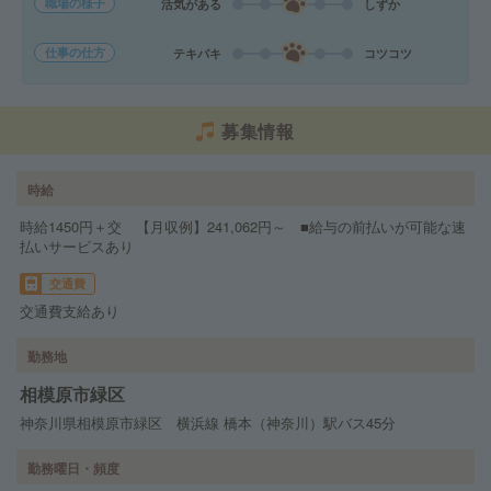
職場の様子
活気がある
しずか
仕事の仕方
テキパキ
コツコツ
募集情報
時給
時給1450円＋交 【月収例】241,062円～ ■給与の前払いが可能な速
払いサービスあり
交通費
交通費支給あり
勤務地
相模原市緑区
神奈川県相模原市緑区 横浜線 橋本（神奈川）駅バス45分
勤務曜日・頻度