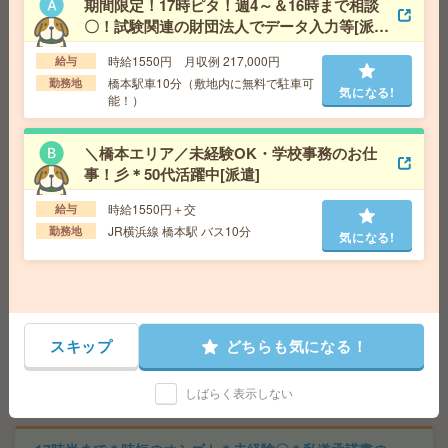
勤務地
神奈川県相模原市中央区 横浜線 相模原駅徒
期間限定！17時ピタ！週4～＆16時まで相談
歩6分
〇！試験関連の財団法人でデータ入力等[派
遣]
時給1550円 月収例 217,000円
給与
【町田駅】無理なく週3日＼10-16時／オフィス庶務＋ち
橋本駅車10分（敷地内に無料で駐車可
勤務地
気になる!
ょっと事務[派遣]
能！）
給 与
時給1450円 月収例 87,000円
＼橋本エリア／未経験OK・学校事務のお仕
交通費
全額支給
事！彡＊50代活躍中[派遣]
気になる!
勤務地
町田駅徒歩7分 ※・相模原市南区上鶴間本町
／自転車通勤できます
時給1550円＋交
給与
JR横浜線 橋本駅 バス10分
勤務地
気になる!
1700円＊《時間相談OK！》藤沢駅からバス10分！長期！
見学ツアーアテンド[派遣]
給 与
時給1700円～1750円 月収例 142,800円～1
47,000円
スキップ
どちらも気になる！
交通費
全額支給
気になる!
勤務地
藤沢駅民間バス10分、辻堂駅民間バス9分 ※
本鵠沼駅からも徒歩19分程度！ 自転車通勤可能！
しばらく表示しない