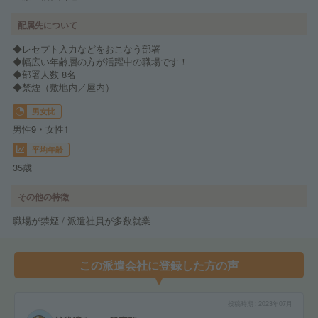
配属先について
◆レセプト入力などをおこなう部署
◆幅広い年齢層の方が活躍中の職場です！
◆部署人数 8名
◆禁煙（敷地内／屋内）
男女比
男性9・女性1
平均年齢
35歳
その他の特徴
職場が禁煙 / 派遣社員が多数就業
この派遣会社に登録した方の声
投稿時期
2023年07月