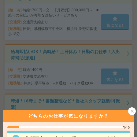
給 与
時給1700円＋交 【月収例】300,333円～ ■
給与の前払いが可能な速払いサービスあり
交通費
交通費支給あり
気になる!
勤務地
神奈川県相模原市中央区 横浜線 淵野辺駅徒
歩12分
給与即払いOK！高時給！土日休み！日勤のお仕事！入出
荷補助[派遣]
給 与
時給1400円
交通費
交通費支給有り
気になる!
勤務地
神奈川県平塚市 ※車通勤・バイク通勤OK
時短＊16時まで＊書類整理など＊当社スタッフ就業中[派
遣]
どちらのお仕事が気になりますか？
給 与
時給1500円＋交 【月収例】180,000円～ ■
給与の前払いが可能な速払いサービスあり
1
/10
交通費
交通費支給あり
気になる!