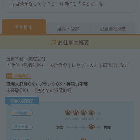
ほぼ残業なしで心にも、時間にも「ゆとり」を。
募集情報
選考・登録
派遣会社概要
お仕事の概要
医療事務・病院受付
＊受付（患者対応）・会計業務｜レセプト入力｜電話応対など
応募資格
職種未経験OK / ブランクOK / 英語力不要
未経験OK！ #初めての派遣歓迎
職場の雰囲気
年齢層
20代
30代
40代
50代
60代
男女比率
女性
男性