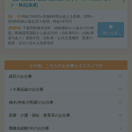
ク・検品[派遣]
給 与
時給1500円※実働8時間を超える勤務、22時～
翌5時勤務の場合25％割増：時給1875円
勤務地
千葉県船橋市浜町（南船橋駅から徒歩10分程
度／船橋競馬場駅から徒歩20分（自転車5分）※自転車
気になる!
貸与あり）通勤手段：自転車・公共交通機関 変更の
範囲：会社の定める就業場所
その他、こちらのお仕事もオススメです
緑区のお仕事
ＪＲ横浜線のお仕事
橋本(神奈川県)駅のお仕事
医療・介護・福祉・教育系のお仕事
職種未経験OKのお仕事