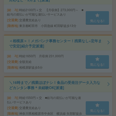
給 与
時給2100円＋交 【月収例】273,000円～ ■
給与の前払いが可能な速払いサービスあり
交通費
交通費支給あり
気になる!
勤務地
東京都町田市 小田急線 町田駅徒歩13分
＜相模原＞！メガバンク事務センター！残業なし×定年ま
で安定[紹介予定派遣]
給 与
時給1650円 月収例 231,000円
交通費
全額支給
気になる!
勤務地
相模原駅徒歩5分
＼16時まで／残業ほぼナシ！食品の受発注データ入力な
どカンタン事務＊未経験OK[派遣]
給 与
時給1550円＋交 ■給与の前払いが可能な速
払いサービスあり
交通費
交通費支給あり
気になる!
勤務地
神奈川県相模原市中央区 横浜線 矢部駅徒歩