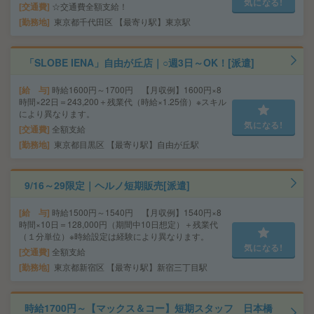
気になる!
交通費
☆交通費全額支給！
勤務地
東京都千代田区 【最寄り駅】東京駅
「SLOBE IENA」自由が丘店｜○週3日～OK！[派遣]
給 与
時給1600円～1700円 【月収例】1600円×8
時間×22日＝243,200＋残業代（時給×1.25倍）※スキル
により異なります。
気になる!
交通費
全額支給
勤務地
東京都目黒区 【最寄り駅】自由が丘駅
9/16～29限定｜ヘルノ短期販売[派遣]
給 与
時給1500円～1540円 【月収例】1540円×8
時間×10日＝128,000円（期間中10日想定）＋残業代
（１分単位）※時給設定は経験により異なります。
気になる!
交通費
全額支給
勤務地
東京都新宿区 【最寄り駅】新宿三丁目駅
時給1700円～【マックス＆コー】短期スタッフ 日本橋