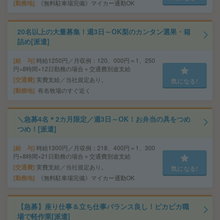
勤務地
《無料駐車場完備》マイカー通勤OK
20名以上の大量募集！週3日～OK梨のカンタン選果・箱
詰め[派遣]
給 与
時給1250円／月収例：120、000円＝1、250
円×8時間×12日勤務の場合＋交通費別途支給
交通費
実費支給／当社規定あり。
気になる!
勤務地
有名牧場のすぐ近く
＼急募4名＊2カ月限定／週3日～OK！お弁当の具をつめ
つめ！[派遣]
給 与
時給1300円／月収例：218、400円＝1、300
円×8時間×21日勤務の場合＋交通費別途支給
交通費
実費支給／当社規定あり。
気になる!
勤務地
《無料駐車場完備》マイカー通勤OK
【急募】座り仕事＆立ち仕事バランス良し！ピカピカ職
場で軽作業[派遣]