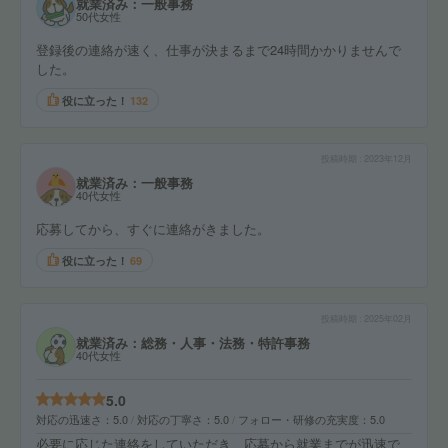
就業済み：一般事務
50代女性
登録後の連絡が速く、仕事が決まるまで24時間かかりませんで
した。
役に立った！
132
投稿時期
2023年12月
就業済み：一般事務
40代女性
応募してから、すぐに連絡がきました。
役に立った！
69
投稿時期
2025年02月
就業済み：総務・人事・法務・特許事務
40代女性
5.0
対応の迅速さ
5.0
対応の丁寧さ
5.0
フォロー・研修の充実度
5.0
必要に応じた連絡をしていただき、応募から就業までが迅速で