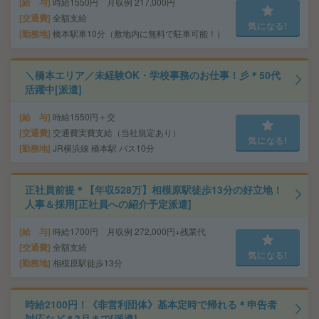
給 与
時給1550円 月収例 217,000円
交通費
全額支給
気になる!
勤務地
橋本駅車10分（敷地内に無料で駐車可能！）
＼橋本エリア／未経験OK・学校事務のお仕事！彡＊50代
活躍中[派遣]
給 与
時給1550円＋交
交通費
交通費実費支給（当社規定あり）
気になる!
勤務地
JR横浜線 橋本駅 バス10分
正社員前提＊【年収528万】相模原駅徒歩13分の好立地！
人事＆採用[正社員への紹介予定派遣]
給 与
時給1700円 月収例 272,000円+残業代
交通費
全額支給
気になる!
勤務地
相模原駅徒歩13分
時給2100円！《非営利団体》基本定時で帰れる＊申告者
対応など＊3月まで[派遣]