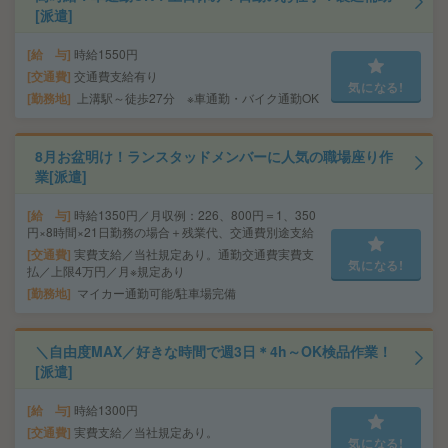
[派遣]
給 与
時給1550円
交通費
交通費支給有り
気になる!
勤務地
上溝駅～徒歩27分 ※車通勤・バイク通勤OK
8月お盆明け！ランスタッドメンバーに人気の職場座り作
業[派遣]
給 与
時給1350円／月収例：226、800円＝1、350
円×8時間×21日勤務の場合＋残業代、交通費別途支給
交通費
実費支給／当社規定あり。通勤交通費実費支
気になる!
払／上限4万円／月※規定あり
勤務地
マイカー通勤可能/駐車場完備
＼自由度MAX／好きな時間で週3日＊4h～OK検品作業！
[派遣]
給 与
時給1300円
交通費
実費支給／当社規定あり。
気になる!