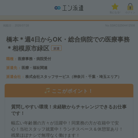
気になる!
ログイン
掲載日
2026/07/28
No.SSKCS2504412508
橋本＊週4日からOK・総合病院での医療事務
＊相模原市緑区
派遣
職種
医療事務・病院受付
派遣先
医療・福祉関連
派遣会社
株式会社スタッフサービス（神奈川・千葉・埼玉エリア）
ここがポイント！
質問しやすい環境！未経験からチャレンジできるお仕事
です！
幅広い年齢層の方々が活躍中！同業務の方が在籍中で安
心！当社スタッフ就業中！ランチスペース＆休憩室あり！
残業ほぼナシで無理なく働けます！