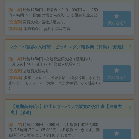
給 与
時給1250円／月収例：210、000円＝1、250
円×8時間×21日勤務の場合＋残業代、交通費別途支給
交通費
実費支給／当社規定あり。
気になる!
勤務地
車通勤OK（無料駐車場完備）
<タイパ抜群>入出荷・ピッキング／軽作業（日勤）[派遣]
給 与
時給1450円 ※交通費全額支給（規定あり）
【月収例】26.8万円（20日勤務＋残業20h）
交通費
交通費支給あり
気になる!
勤務地
多摩モノレール 松が谷駅 「松が谷駅」から徒
歩15分 ・モノレール「大塚・帝京大学駅」から徒歩15
分
【短期高時給○】紳士レザーバッグ販売のお仕事【東京大
丸】[派遣]
給 与
時給2000円～2000円 【月収例】時給2,000
円×7.5時間×7日＝105,000円 ※月収例は一例です。勤
務時間や日数等により変動いたします。