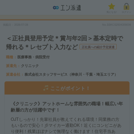
気になる!
ログイン
掲載日
2026/07/28
No.SSKCS2504359006
＜正社員登用予定＊賞与年2回＞基本定時で
帰れる＊レセプト入力など
正社員への紹介予定派遣
職種
医療事務・病院受付
派遣先
クリニック
派遣会社
株式会社スタッフサービス（神奈川・千葉・埼玉エリア）
ここがポイント！
《クリニック》アットホームな雰囲気の職場！幅広い年
齢層の方が活躍中です！
OJTしっかり！先輩社員が教えてくれる環境！同業務の方
もいるので安心！彡マイカー通勤OK！近くにコンビニがあ
り便利！残業ほぼナシで無理なく働けます！住宅手当あ