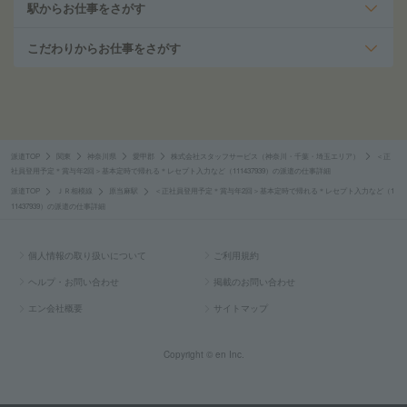
駅からお仕事をさがす
こだわりからお仕事をさがす
派遣TOP
関東
神奈川県
愛甲郡
株式会社スタッフサービス（神奈川・千葉・埼玉エリア）
＜正
社員登用予定＊賞与年2回＞基本定時で帰れる＊レセプト入力など（111437939）の派遣の仕事詳細
派遣TOP
ＪＲ相模線
原当麻駅
＜正社員登用予定＊賞与年2回＞基本定時で帰れる＊レセプト入力など（1
11437939）の派遣の仕事詳細
個人情報の取り扱いについて
ご利用規約
ヘルプ・お問い合わせ
掲載のお問い合わせ
エン会社概要
サイトマップ
Copyright © en Inc.