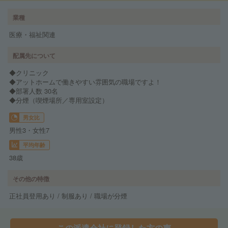
業種
医療・福祉関連
配属先について
◆クリニック
◆アットホームで働きやすい雰囲気の職場ですよ！
◆部署人数 30名
◆分煙（喫煙場所／専用室設定）
男女比
男性3・女性7
平均年齢
38歳
その他の特徴
正社員登用あり / 制服あり / 職場が分煙
この派遣会社に登録した方の声