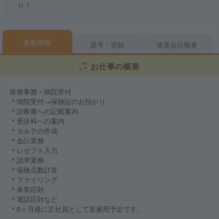
り！
募集情報
選考・登録
派遣会社概要
お仕事の概要
医療事務・病院受付
＊病院受付→保険証のお預かり
＊診断書への記載案内
＊受診科への案内
＊カルテの作成
＊会計業務
＊レセプト入力
＊請求業務
＊保険点数計算
＊ファイリング
＊来客応対
＊電話応対など
＊6ヶ月後に正社員として直雇用予定です。