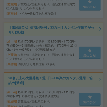
交通費
実費支給／当社規定あり。通勤交通費実費支
気になる!
払／上限4万円／月※規定あり
勤務地
マイカー通勤可能/駐車場完備
【未経験OK】短期月収例：33万円！カンタン作業でがっ
ちり[派遣]
給 与
時給1700円／月収例：331,500円＝1,700円×
7時間30分×21日勤務の場合＋残業代（1700円×1.25×3
0hの場合＝63750）、交通費別途支給
交通費
実費支給／当社規定あり。通勤交通費実費支
気になる!
払／上限4万円／月※規定あり
勤務地
白岡駅より無料送迎バスあり
20名以上の大量募集！週3日～OK梨のカンタン選果・箱
詰め[派遣]
給 与
時給1250円／月収例：120,000円＝1,250円×
8時間×12日勤務の場合＋交通費別途支給
交通費
実費支給／当社規定あり。
気になる!
勤務地
有名牧場のすぐ近く