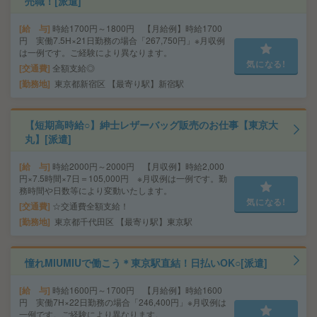
売職！[派遣]
給 与
時給1700円～1800円 【月給例】時給1700
円 実働7.5H×21日勤務の場合「267,750円」※月収例
は一例です。ご経験により異なります。
気になる!
交通費
全額支給◎
勤務地
東京都新宿区 【最寄り駅】新宿駅
【短期高時給○】紳士レザーバッグ販売のお仕事【東京大
丸】[派遣]
給 与
時給2000円～2000円 【月収例】時給2,000
円×7.5時間×7日＝105,000円 ※月収例は一例です。勤
務時間や日数等により変動いたします。
気になる!
交通費
☆交通費全額支給！
勤務地
東京都千代田区 【最寄り駅】東京駅
憧れMIUMIUで働こう＊東京駅直結！日払いOK○[派遣]
給 与
時給1600円～1700円 【月給例】時給1600
円 実働7H×22日勤務の場合「246,400円」※月収例は
一例です。ご経験により異なります。