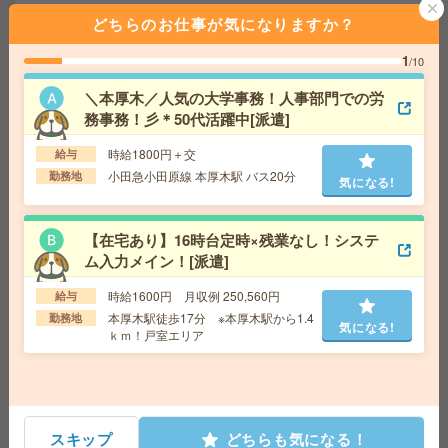
給 与
時給1750円
どちらのお仕事が気になりますか？
交通費
全額支給
気になる!
勤務地
飯田橋駅徒歩3分、九段下駅徒歩7分
1
/10
＼本厚木／人気の大学事務！人事部門での労
正社員予定＊年収700万から800万円＊週1から2日在宅！
務事務！彡＊50代活躍中[派遣]
救命胴衣メーカーで事務[正社員への紹介予定派遣]
時給1800円＋交
給与
給 与
時給2300円～2500円＋交 【月収例】356,5
小田急小田原線 本厚木駅 バス20分
勤務地
気になる!
00円～ ■給与の前払いが可能な速払いサービスあり
交通費
交通費支給あり
気になる!
勤務地
神奈川県横浜市中区 みなとみらい線 元町・
【在宅あり】16時台定時×残業なし！システ
中華街駅バス16分
ム入力メイン！[派遣]
時給1600円 月収例 250,560円
給与
2名募集！正社員前提＊年収450万円以上＊週2日程度在宅
本厚木駅徒歩17分 ※本厚木駅から1.4
勤務地
気になる!
勤務OK[正社員への紹介予定派遣]
ｋｍ！戸室エリア
給 与
時給2100円＋交 【月収例】385,875円～ ■
給与の前払いが可能な速払いサービスあり
交通費
交通費支給あり
気になる!
勤務地
神奈川県横浜市中区 みなとみらい線 馬車道
スキップ
どちらも気になる！
駅徒歩5分、京浜東北線 関内駅徒歩10分