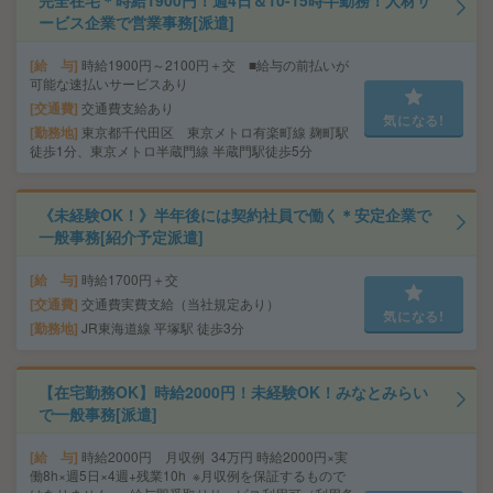
完全在宅＊時給1900円！週4日＆10-15時半勤務！人材サ
ービス企業で営業事務[派遣]
給 与
時給1900円～2100円＋交 ■給与の前払いが
可能な速払いサービスあり
交通費
交通費支給あり
気になる!
勤務地
東京都千代田区 東京メトロ有楽町線 麹町駅
徒歩1分、東京メトロ半蔵門線 半蔵門駅徒歩5分
《未経験OK！》半年後には契約社員で働く＊安定企業で
一般事務[紹介予定派遣]
給 与
時給1700円＋交
交通費
交通費実費支給（当社規定あり）
気になる!
勤務地
JR東海道線 平塚駅 徒歩3分
【在宅勤務OK】時給2000円！未経験OK！みなとみらい
で一般事務[派遣]
給 与
時給2000円 月収例 34万円 時給2000円×実
働8h×週5日×4週+残業10h ※月収例を保証するもので