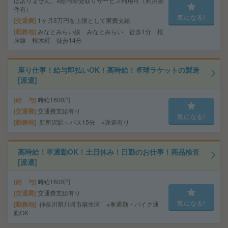
はありません。※給与即受取りサービス利用可（利用条
件有）
気になる!
交通費
1ヶ月3万円を上限として実費支給
勤務地
みなとみらい線 みなとみらい 徒歩1分 根
岸線 桜木町 徒歩14分
座り仕事！給与即払いOK！高時給！卓球ラケットの製造
[派遣]
給 与
時給1600円
交通費
交通費支給有り
気になる!
勤務地
新所沢駅～バス15分 ※送迎有り
高時給！車通勤OK！土日休み！日勤のお仕事！商品検査
[派遣]
給 与
時給1600円
交通費
交通費支給有り
気になる!
勤務地
神奈川県川崎市麻生区 ※車通勤・バイク通
勤OK