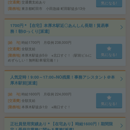
交通費
交通費支給あり
気になる!
勤務地
東京都町田市 小田急線 町田駅徒歩13分
1700円＊【在宅】本厚木駅近〇あんしん長期！貿易事
務！朝ゆっくり[派遣]
給 与
時給1700円 月収例 238,000円
交通費
全額支給
気になる!
勤務地
本厚木駅徒歩5分 ※北口すぐ！（駅前ビルに
めずらしい！無料駐車場完備！）
人気定時！9:00～17:00×NO残業！事務アシスタント＠本
厚木駅前[派遣]
給 与
時給1600円 月収例 224,000円
交通費
全額支給
気になる!
勤務地
本厚木駅徒歩1分 ※南口すぐ！
正社員登用実績あり＊【在宅あり】時給1600円！期間限
定！受発注業務に関わる事務[派遣]