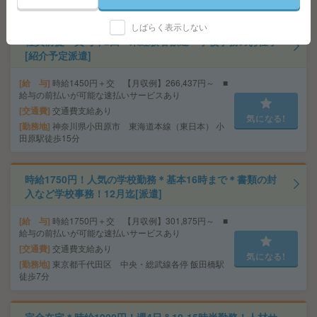
しばらく表示しない
社員前提＊賞与年2回＊未経験者歓迎＊学校事務のお仕事
[紹介予定派遣]
給 与
時給1450円＋交 【月収例】266,437円～ ■
給与の前払いが可能な速払いサービスあり
交通費
交通費支給あり
気になる!
勤務地
神奈川県小田原市 東海道本線（東日本） 小
田原駅徒歩15分
時給1750円！人気の学校勤務＊基本16時まで＊書類の封
入など学校事務！12月迄[派遣]
給 与
時給1750円＋交 【月収例】301,875円～ ■
給与の前払いが可能な速払いサービスあり
交通費
交通費支給あり
気になる!
勤務地
東京都千代田区 中央・総武線各停 飯田橋駅
徒歩7分