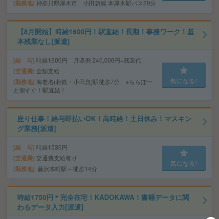
勤務地
神奈川県厚木市 小田急線 本厚木駅バス20分
【8月開始】時給1600円！駅直結！長期！事務ワーク！基
本残業なし[派遣]
給 与
時給1600円 月収例 240,000円+残業代
交通費
全額支給
気になる!
勤務地
海老名(相鉄・小田急)駅徒歩7分 ※ららぽー
と側すぐ！駅直結！
座り仕事！給与即払いOK！高時給！土日休み！マスキン
グ業務[派遣]
給 与
時給1530円
交通費
交通費支給有り
気になる!
勤務地
藤沢本町駅～徒歩14分
時給1750円＊完全在宅！KADOKAWA！書籍データに関
わるデータ入力[派遣]