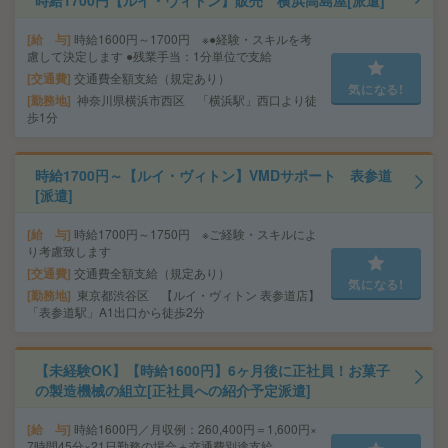
時給1700円【ルイ・ヴィトン】販売 横浜高島屋[派遣]
給 与
時給1600円～1700円 ※●経験・スキルを考
慮して決定します ●残業手当：1分単位で支給
交通費
交通費全額支給（規定あり）
気になる!
勤務地
神奈川県横浜市西区 「横浜駅」西口より徒
歩1分
時給1700円～【ルイ・ヴィトン】VMDサポート 表参道
[派遣]
給 与
時給1700円～1750円 ※ご経験・スキルによ
り考慮致します
交通費
交通費全額支給（規定あり）
気になる!
勤務地
東京都渋谷区 【ルイ・ヴィトン 表参道店】
「表参道駅」A1出口から徒歩2分
【未経験OK】【時給1600円】6ヶ月後に正社員！お菓子
の製造機械の組立[正社員への紹介予定派遣]
給 与
時給1600円／月収例：260,400円＝1,600円×
7時間45分×21日勤務の場合＋交通費別途支給