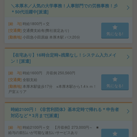
＼本厚木／人気の大学事務！人事部門での労務事務！彡
＊50代活躍中[派遣]
給 与
時給1800円＋交
交通費
交通費支給有(弊社規定あり)
気になる!
勤務地
小田急小田原線 本厚木駅 バス20分
【在宅あり】16時台定時×残業なし！システム入力メイ
ン！[派遣]
給 与
時給1600円 月収例 250,560円
交通費
全額支給
気になる!
勤務地
本厚木駅徒歩17分 ※本厚木駅から1.4ｋｍ！
戸室エリア
時給2100円！《非営利団体》基本定時で帰れる＊申告者
対応など＊3月まで[派遣]
給 与
時給2100円＋交 【月収例】273,000円～ ■
給与の前払いが可能な速払いサービスあり