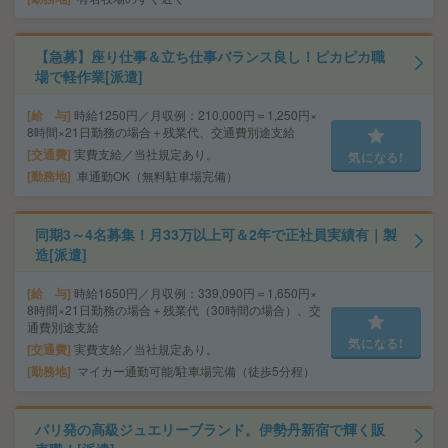
【急募】座り仕事＆立ち仕事バランス良し！ピカピカ職
場で軽作業[派遣]
給 与
時給1250円／月収例：210,000円＝1,250円×
8時間×21日勤務の場合＋残業代、交通費別途支給
交通費
実費支給／当社規定あり。
気になる!
勤務地
車通勤OK（無料駐車場完備）
同期3～4名募集！月33万以上可＆2年で正社員実績有｜製
造[派遣]
給 与
時給1650円／月収例：339,090円＝1,650円×
8時間×21日勤務の場合＋残業代（30時間の場合）、交
通費別途支給
気になる!
交通費
実費支給／当社規定あり。
勤務地
マイカー通勤可能/駐車場完備（徒歩5分程）
パリ発の高級ジュエリーブランド。伊勢丹新宿で輝く販