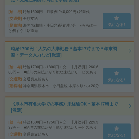
給 与
時給1600円 月収例 240,000円+残業代
交通費
全額支給
気になる!
勤務地
海老名(相鉄・小田急)駅徒歩7分 ※ららぽー
と側すぐ！駅直結！
時給1700円！人気の大学勤務＊基本17時まで＊年末調
整・データ入力など[派遣]
給 与
時給1700円～1800円＋交 【月収例】260,6
66円～ ■給与の前払いが可能な速払いサービスあり
交通費
交通費支給あり
気になる!
勤務地
神奈川県厚木市 小田急線 本厚木駅バス20分
《厚木市有名大学での事務》未経験OK＊基本17時まで
[派遣]
給 与
時給1600円～1750円＋交 【月収例】229,3
33円～ ■給与の前払いが可能な速払いサービスあり
交通費
交通費支給あり
気になる!