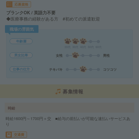
応募資格
ブランクOK / 英語力不要
◆医療事務の経験がある方 #初めての派遣歓迎
職場の雰囲気
年齢層
20代
30代
40代
50代
60代
男女比率
女性
男性
仕事の仕方
テキパキ
コツコツ
募集情報
時給
時給1600円～1700円＋交 ■給与の前払いが可能な速払いサービスあ
り
交通費