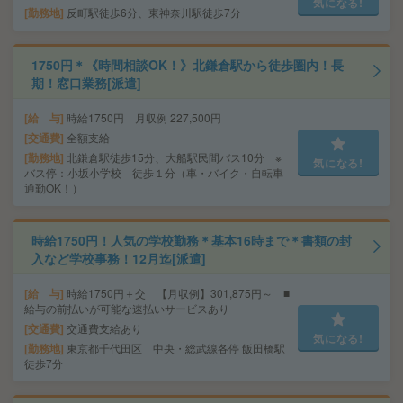
気になる!
勤務地
反町駅徒歩6分、東神奈川駅徒歩7分
1750円＊《時間相談OK！》北鎌倉駅から徒歩圏内！長
期！窓口業務[派遣]
給 与
時給1750円 月収例 227,500円
交通費
全額支給
勤務地
北鎌倉駅徒歩15分、大船駅民間バス10分 ※
気になる!
バス停：小坂小学校 徒歩１分（車・バイク・自転車
通勤OK！）
時給1750円！人気の学校勤務＊基本16時まで＊書類の封
入など学校事務！12月迄[派遣]
給 与
時給1750円＋交 【月収例】301,875円～ ■
給与の前払いが可能な速払いサービスあり
交通費
交通費支給あり
気になる!
勤務地
東京都千代田区 中央・総武線各停 飯田橋駅
徒歩7分