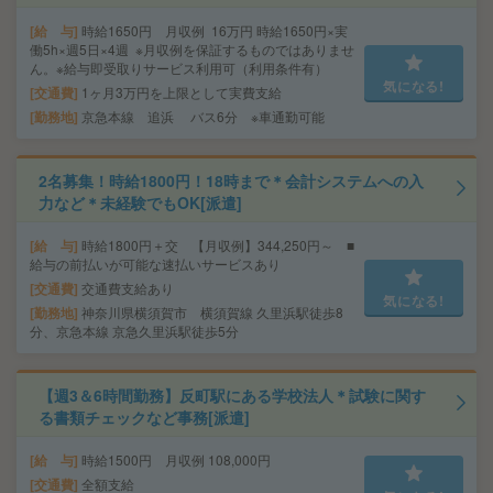
給 与
時給1650円 月収例 16万円 時給1650円×実
働5h×週5日×4週 ※月収例を保証するものではありませ
ん。※給与即受取りサービス利用可（利用条件有）
気になる!
交通費
1ヶ月3万円を上限として実費支給
勤務地
京急本線 追浜 バス6分 ※車通勤可能
2名募集！時給1800円！18時まで＊会計システムへの入
力など＊未経験でもOK[派遣]
給 与
時給1800円＋交 【月収例】344,250円～ ■
給与の前払いが可能な速払いサービスあり
交通費
交通費支給あり
気になる!
勤務地
神奈川県横須賀市 横須賀線 久里浜駅徒歩8
分、京急本線 京急久里浜駅徒歩5分
【週3＆6時間勤務】反町駅にある学校法人＊試験に関す
る書類チェックなど事務[派遣]
給 与
時給1500円 月収例 108,000円
交通費
全額支給