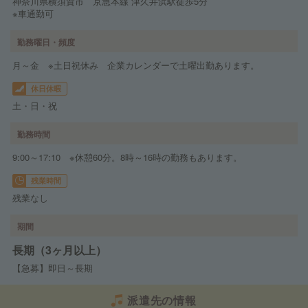
神奈川県横須賀市 京急本線 津久井浜駅徒歩5分
※車通勤可
勤務曜日・頻度
月～金 ※土日祝休み 企業カレンダーで土曜出勤あります。
休日休暇
土・日・祝
勤務時間
9:00～17:10 ※休憩60分。8時～16時の勤務もあります。
残業時間
残業なし
期間
長期（3ヶ月以上）
【急募】即日～長期
派遣先の情報