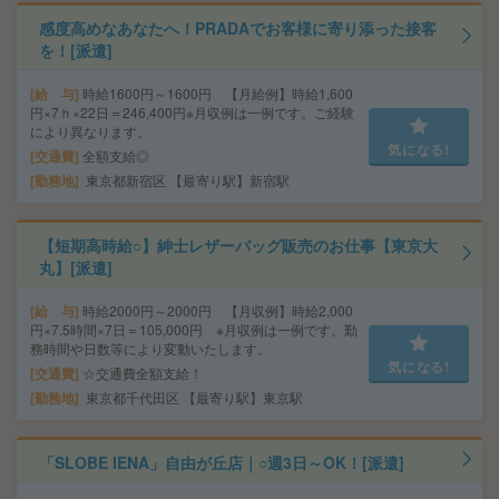
感度高めなあなたへ！PRADAでお客様に寄り添った接客
を！[派遣]
給 与
時給1600円～1600円 【月給例】時給1,600
円×7ｈ×22日＝246,400円※月収例は一例です。ご経験
により異なります。
気になる!
交通費
全額支給◎
勤務地
東京都新宿区 【最寄り駅】新宿駅
【短期高時給○】紳士レザーバッグ販売のお仕事【東京大
丸】[派遣]
給 与
時給2000円～2000円 【月収例】時給2,000
円×7.5時間×7日＝105,000円 ※月収例は一例です。勤
務時間や日数等により変動いたします。
気になる!
交通費
☆交通費全額支給！
勤務地
東京都千代田区 【最寄り駅】東京駅
「SLOBE IENA」自由が丘店｜○週3日～OK！[派遣]