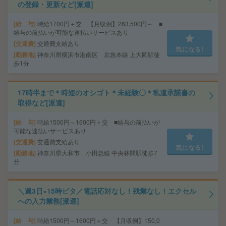
の登録・更新など[派遣]
給 与
時給1700円＋交 【月収例】263,500円～ ■
給与の前払いが可能な速払いサービスあり
交通費
交通費支給あり
気になる!
勤務地
神奈川県横浜市港南区 京急本線 上大岡駅徒
歩1分
17時半まで＊時短のオシゴト＊未経験〇＊私道承諾書の
取得など[派遣]
給 与
時給1500円～1600円＋交 ■給与の前払いが
可能な速払いサービスあり
交通費
交通費支給あり
気になる!
勤務地
神奈川県大和市 小田急線 中央林間駅徒歩7
分
＼週3日×15時ピタ／電話応対なし！残業なし！エクセル
への入力業務[派遣]
給 与
時給1500円～1600円＋交 【月収例】150,0