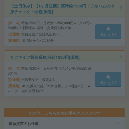
【土日休み】【1ヶ月短期】高時給1500円！アルバムの中
身チェック・梱包[派遣]
給 与
時給1500円／月収例：252,000円＝1,500円×
8時間×21日勤務の場合＋交通費別途支給
交通費
実費支給／当社規定あり。
気になる!
勤務地
赤羽駅からバス10分
サファイア製造業務/時給1630円[派遣]
給 与
時給1630円 日額平均1万4540円/月額29万6
301円
交通費
交通費支給（規定あり）
気になる!
勤務地
JR京浜東北線「本郷台駅」より徒歩5分 ★
バイク・自転車通勤OK
その他、こちらのお仕事もオススメです
横須賀市のお仕事