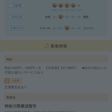
年齢層
20代
30代
40代
50代
60代
男女比率
女性
男性
仕事の仕方
テキパキ
コツコツ
募集情報
時給
時給1400円～1450円＋交 【月収例】207,666円～ ■給与の前払いが
可能な速払いサービスあり
交通費
交通費支給あり
勤務地
神奈川県横須賀市