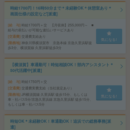
時給1700円！16時50分まで＊未経験OK＊休憩室あり＊
画面仕様の設定など[派遣]
給 与
時給1700円＋交 【月収例】255,000円～ ■
給与の前払いが可能な速払いサービスあり
交通費
交通費支給あり
気になる!
勤務地
神奈川県横須賀市 京急本線 京急久里浜駅徒
歩3分、横須賀線 久里浜駅徒歩3分
【横須賀】車通勤可！時短相談OK！部内アシスタント＊
50代活躍中[派遣]
給 与
時給1750円＋交
交通費
交通費実費支給（当社規定あり）
勤務地
JR横須賀線 久里浜駅 徒歩15分、もしくは
気になる!
車・社バス5分/京急久里浜線 京急久里浜駅 徒歩15分、
もしくは車・社バス5分
時短OK＊未経験OK！車通勤OK！追浜での総務事務[派
遣]