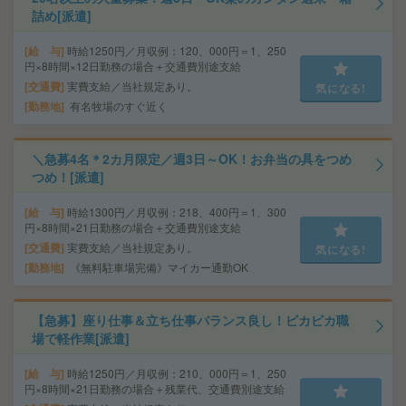
詰め[派遣]
給 与
時給1250円／月収例：120、000円＝1、250
円×8時間×12日勤務の場合＋交通費別途支給
交通費
実費支給／当社規定あり。
気になる!
勤務地
有名牧場のすぐ近く
＼急募4名＊2カ月限定／週3日～OK！お弁当の具をつめ
つめ！[派遣]
給 与
時給1300円／月収例：218、400円＝1、300
円×8時間×21日勤務の場合＋交通費別途支給
交通費
実費支給／当社規定あり。
気になる!
勤務地
《無料駐車場完備》マイカー通勤OK
【急募】座り仕事＆立ち仕事バランス良し！ピカピカ職
場で軽作業[派遣]
給 与
時給1250円／月収例：210、000円＝1、250
円×8時間×21日勤務の場合＋残業代、交通費別途支給