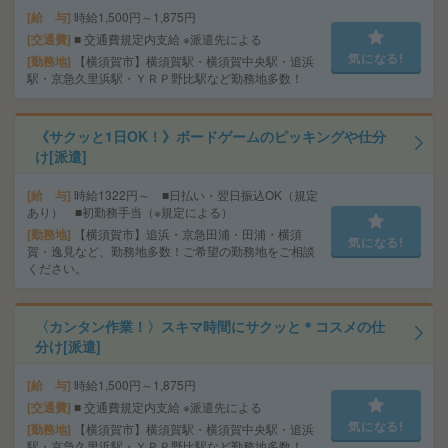
給 与
時給1,500円～1,875円
交通費
■ 交通費規定内支給 ※派遣先による
気になる!
勤務地
【横須賀市】横須賀駅・横須賀中央駅・追浜
駅・京急久里浜駅・ＹＲＰ野比駅など勤務地多数！
《サクッと1日OK！》ボードゲームのピッキングや仕分
け[派遣]
給 与
時給1322円～ ■日払い・翌日振込OK（規定
あり） ■初勤務手当（※規定による）
勤務地
【横須賀市】追浜・京急田浦・田浦・横須
気になる!
賀・逸見など、勤務地多数！ご希望の勤務地をご相談
ください。
〈カンタン作業！〉スキマ時間にサクッと＊コスメの仕
分け[派遣]
給 与
時給1,500円～1,875円
交通費
■ 交通費規定内支給 ※派遣先による
気になる!
勤務地
【横須賀市】横須賀駅・横須賀中央駅・追浜
駅・京急久里浜駅・ＹＲＰ野比駅など勤務地多数！