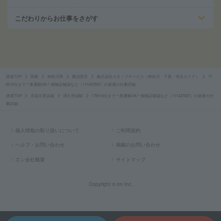
こだわりからお仕事をさがす
派遣TOP
関東
神奈川県
横須賀市
株式会社スタッフサービス（神奈川・千葉・埼玉エリア）
17
時10分まで＊車通勤OK＊保険証確認など（111437937）の派遣の仕事詳細
派遣TOP
京急久里浜線
津久井浜駅
17時10分まで＊車通勤OK＊保険証確認など（111437937）の派遣の仕
事詳細
個人情報の取り扱いについて
ご利用規約
ヘルプ・お問い合わせ
掲載のお問い合わせ
エン会社概要
サイトマップ
Copyright © en Inc.