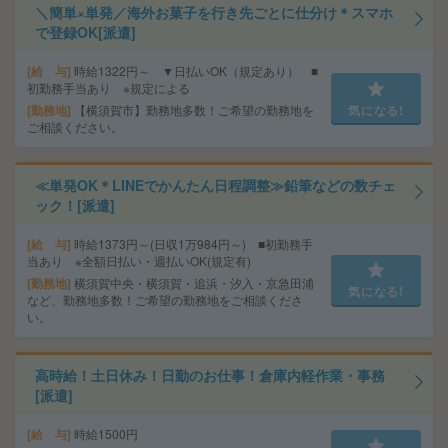
＼簡単×単発／海外お菓子を行き先ごとに仕分け＊スマホ
で登録OK[派遣]
給 与
時給1322円～ ▼日払いOK（規定あり） ■
初勤務手当あり ※規定による
勤務地
【横須賀市】勤務地多数！ご希望の勤務地を
気になる!
ご相談ください。
≪単発OK＊LINEでかんたん日程調整≫鉛筆などの数チェ
ック！[派遣]
給 与
時給1373円～(日収1万984円～) ■初勤務手
当あり ※全額日払い・週払いOK(規定有)
勤務地
横須賀中央・横須賀・追浜・汐入・京急田浦
気になる!
など、勤務地多数！ご希望の勤務地をご相談くださ
い。
高時給！土日休み！日勤のお仕事！倉庫内軽作業・事務
[派遣]
給 与
時給1500円