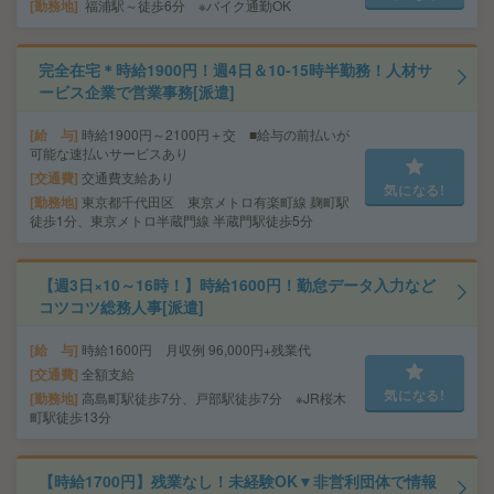
勤務地
福浦駅～徒歩6分 ※バイク通勤OK
完全在宅＊時給1900円！週4日＆10-15時半勤務！人材サ
ービス企業で営業事務[派遣]
給 与
時給1900円～2100円＋交 ■給与の前払いが
可能な速払いサービスあり
交通費
交通費支給あり
気になる!
勤務地
東京都千代田区 東京メトロ有楽町線 麹町駅
徒歩1分、東京メトロ半蔵門線 半蔵門駅徒歩5分
【週3日×10～16時！】時給1600円！勤怠データ入力など
コツコツ総務人事[派遣]
給 与
時給1600円 月収例 96,000円+残業代
交通費
全額支給
気になる!
勤務地
高島町駅徒歩7分、戸部駅徒歩7分 ※JR桜木
町駅徒歩13分
【時給1700円】残業なし！未経験OK▼非営利団体で情報