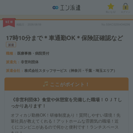
気になる!
ログイン
NEW
掲載日
2026/08/06
No.SSKCS2504346299
17時10分まで＊車通勤OK＊保険証確認など
派遣
職種
医療事務・病院受付
派遣先
非営利団体
派遣会社
株式会社スタッフサービス（神奈川・千葉・埼玉エリア）
ここがポイント！
《非営利団体》食堂や休憩室を完備した職場！ＯＪＴし
っかりあります！
オフィカジ勤務OK！研修制度あり！質問しやすい環境！先
輩社員が教えてくれる！アットホームな雰囲気の職場！近
くにコンビニがあるので何かと便利です！ランチスペース
あり！