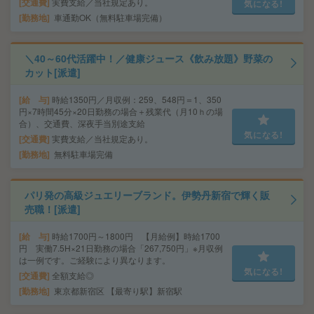
交通費
実費支給／当社規定あり。
気になる!
勤務地
車通勤OK（無料駐車場完備）
＼40～60代活躍中！／健康ジュース《飲み放題》野菜の
カット[派遣]
給 与
時給1350円／月収例：259、548円＝1、350
円×7時間45分×20日勤務の場合＋残業代（月10ｈの場
合）、交通費、深夜手当別途支給
気になる!
交通費
実費支給／当社規定あり。
勤務地
無料駐車場完備
パリ発の高級ジュエリーブランド。伊勢丹新宿で輝く販
売職！[派遣]
給 与
時給1700円～1800円 【月給例】時給1700
円 実働7.5H×21日勤務の場合「267,750円」※月収例
は一例です。ご経験により異なります。
気になる!
交通費
全額支給◎
勤務地
東京都新宿区 【最寄り駅】新宿駅