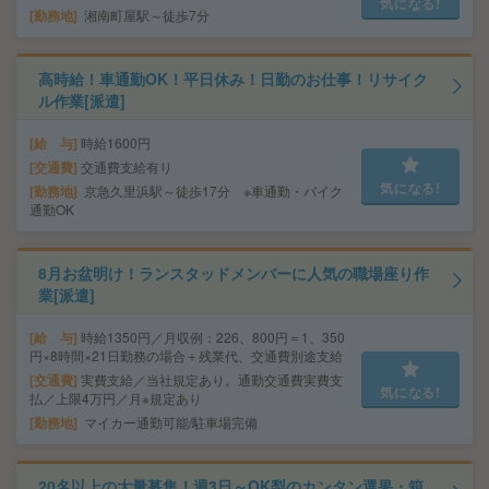
気になる!
勤務地
湘南町屋駅～徒歩7分
高時給！車通勤OK！平日休み！日勤のお仕事！リサイク
ル作業[派遣]
給 与
時給1600円
交通費
交通費支給有り
気になる!
勤務地
京急久里浜駅～徒歩17分 ※車通勤・バイク
通勤OK
8月お盆明け！ランスタッドメンバーに人気の職場座り作
業[派遣]
給 与
時給1350円／月収例：226、800円＝1、350
円×8時間×21日勤務の場合＋残業代、交通費別途支給
交通費
実費支給／当社規定あり。通勤交通費実費支
気になる!
払／上限4万円／月※規定あり
勤務地
マイカー通勤可能/駐車場完備
20名以上の大量募集！週3日～OK梨のカンタン選果・箱