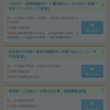
1700円＊《時間相談OK！》藤沢駅からバス10分！長期！
見学ツアーアテンド[派遣]
給 与
時給1700円～1750円 月収例 142,800円～1
47,000円
交通費
全額支給
気になる!
勤務地
藤沢駅民間バス10分、辻堂駅民間バス9分 ※
本鵠沼駅からも徒歩19分程度！ 自転車通勤可能！
有名私立中学校！業界未経験OK！学校ではたらこう！＠
日吉[派遣]
給 与
時給1500円 月収例 210,000円
交通費
全額支給
気になる!
勤務地
日吉駅徒歩10分
高時給！土日休み！日勤のお仕事！包装業務[派遣]
給 与
時給1500円
交通費
交通費支給有り
気になる!