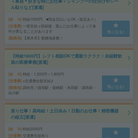
＜単発＊好きな時にお仕事＞シャンプーの仕分けやシー
ル貼りなど[派遣]
給 与
時給1500円 ■現金日払いもOK（規定あり）
交通費
一部支給 ※登録後、選んだお仕事によって条
件が異なることがあります
気になる!
勤務地
【厚木市】勤務地多数！
【時給1800円】シフト相談OKで通勤ラクラク！未経験歓
迎の医療事務[派遣]
給 与
時給：1,500円～1,800円
交通費
※交通費全額支給♪
気になる!
勤務地
調布市／国領駅・柴崎駅・布田駅・調布駅・
仙川駅
座り仕事！高時給！土日休み！日勤のお仕事！精密機器
の組立[派遣]
給 与
時給2000円
交通費
交通費支給有り