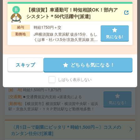
【横須賀】車通勤可！時短相談OK！部内ア
シスタント＊50代活躍中[派遣]
＼1日～OKの簡単作業／輸入お菓子の仕分けやラベル貼
り[派遣]
時給1750円＋交
給与
JR横須賀線 久里浜駅 徒歩15分、もし
勤務地
給 与
時給1322円～ ▼日払いOK（規定あり） ■
気になる!
くは車・社バス5分/京急久里浜線 京急
初勤務手当あり ※規定による
久里浜駅 徒歩15分、もしくは車・社
勤務地
横須賀・逸見・京急田浦・田浦・追浜など、
気になる!
バス5分
勤務地多数！ご希望の勤務地をご相談ください。
スキップ
どちらも気になる！
＜時給1,500円～＊好きな時にお仕事＞コスメのモクモク
仕分け[派遣]
しばらく表示しない
給 与
時給1,500円～1,875円
交通費
■ 交通費規定内支給 ※派遣先による
気になる!
勤務地
【横須賀市】横須賀駅・横須賀中央駅・追浜
駅・京急久里浜駅・ＹＲＰ野比駅など勤務地多数！
〈月1日～で副業にピッタリ＊時給1,500円～〉コスメの
カンタン仕分け[派遣]