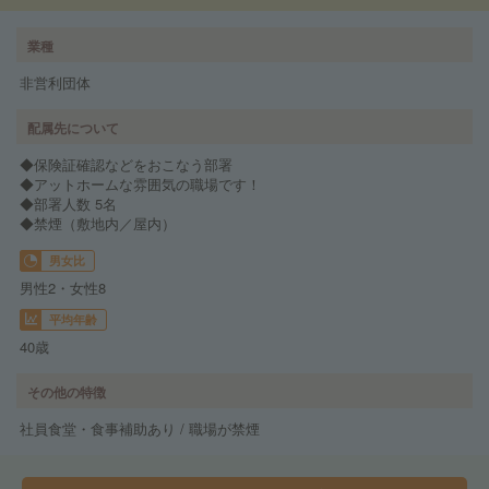
業種
非営利団体
配属先について
◆保険証確認などをおこなう部署
◆アットホームな雰囲気の職場です！
◆部署人数 5名
◆禁煙（敷地内／屋内）
男女比
男性2・女性8
平均年齢
40歳
その他の特徴
社員食堂・食事補助あり / 職場が禁煙