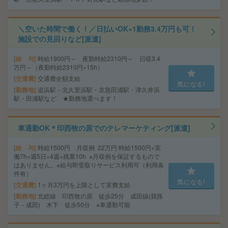
＼空いた時間で働く！／日払いOK×1勤務3.4万円も可！
施設での見回りなど[派遣]
給 与
時給1900円～ 夜勤時給2310円～ 日収3.4
万円～（夜勤時給2310円×15h）
交通費
交通費全額支給
気になる!
勤務地
追浜駅・北久里浜駅・京急田浦駅・津久井浜
駅・田浦駅など ★勤務地選べます！
車通勤OK＊印西牧の原でのテレマーケティング[派遣]
給 与
時給1500円 月収例 22万円 時給1500円×実
働7h×週5日×4週+残業10h ※月収例を保証するもので
はありません。※給与即受取りサービス利用可（利用条
件有）
気になる!
交通費
1ヶ月3万円を上限として実費支給
勤務地
北総線 印西牧の原 徒歩25分 成田線(我孫
子－成田) 木下 徒歩50分 ※車通勤可能