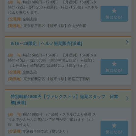
給 与
時給1600円～1700円 【月収例】1600円×8
時間×22日＝243,200＋残業代（時給×1.25倍）※スキル
により異なります。
気になる!
交通費
全額支給
勤務地
東京都目黒区 【最寄り駅】自由が丘駅
9/16～29限定｜ヘルノ短期販売[派遣]
給 与
時給1500円～1540円 【月収例】1540円×8
時間×10日＝128,000円（期間中10日想定）＋残業代
（１分単位）※時給設定は経験により異なります。
気になる!
交通費
全額支給
勤務地
東京都新宿区 【最寄り駅】新宿三丁目駅
特別時給1800円【ヴァレクストラ】短期スタッフ 日本
橋[派遣]
給 与
時給1800円 ※ご経験・スキルにより優遇 ス
マホでかんたんに前払いで給与が受け取れます（※上
限、条件あり）
交通費
交通費全額支給（規定あり）
気になる!