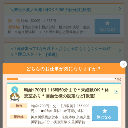
＼来社不要／単発1日OK＊DMの仕分け[派遣]
給 与
時給1,500円～1,875円
勤務地
【横須賀市】横須賀駅・横須賀中央駅・追浜
気になる!
駅・京急久里浜駅・ＹＲＰ野比駅など勤務地多数！
＜1日頑張って1万円以上＞おもちゃにもくもくシール貼
り＊即日スタート！[派遣]
給 与
時給1339円＋初勤務手当（※規定による）★
どちらのお仕事が気になりますか？
翌日払い・週払いOK！
勤務地
【横須賀市】に勤務地多数！【その他のエリ
気になる!
1
/10
アでもお仕事多数あり！】
時給1700円！16時50分まで＊未経験OK＊休
憩室あり＊画面仕様の設定など[派遣]
座り仕事！給与即払いOK！高時給！土日休み！マスキン
グ業務[派遣]
時給1700円＋交 【月収例】255,000
給与
円～ ■給与の前払いが可能な速払い
給 与
時給1530円
サービスあり
神奈川県横須賀市 京急本線 京急久里
気になる!
勤務地
交通費
交通費支給有り
浜駅徒歩3分、横須賀線 久里浜駅徒歩
気になる!
3分
勤務地
藤沢本町駅～徒歩14分