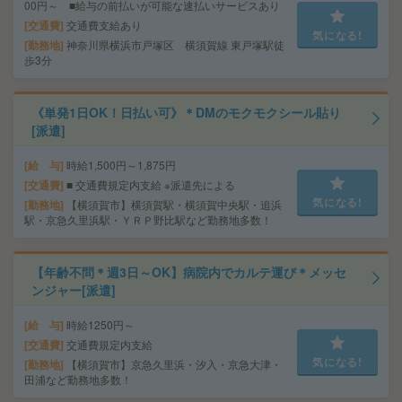
00円～ ■給与の前払いが可能な速払いサービスあり
交通費
交通費支給あり
気になる!
勤務地
神奈川県横浜市戸塚区 横須賀線 東戸塚駅徒
歩3分
《単発1日OK！日払い可》＊DMのモクモクシール貼り
[派遣]
給 与
時給1,500円～1,875円
交通費
■ 交通費規定内支給 ※派遣先による
気になる!
勤務地
【横須賀市】横須賀駅・横須賀中央駅・追浜
駅・京急久里浜駅・ＹＲＰ野比駅など勤務地多数！
【年齢不問＊週3日～OK】病院内でカルテ運び＊メッセ
ンジャー[派遣]
給 与
時給1250円～
交通費
交通費規定内支給
気になる!
勤務地
【横須賀市】京急久里浜・汐入・京急大津・
田浦など勤務地多数！