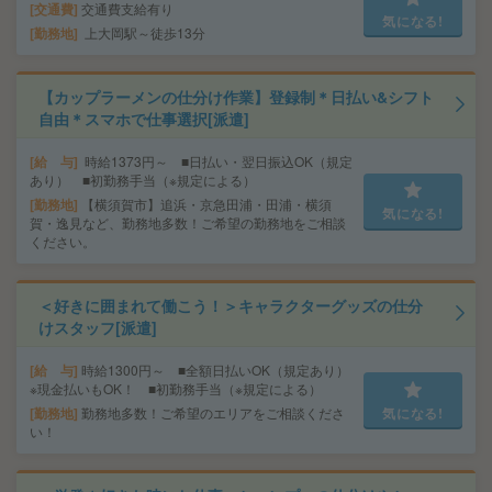
交通費
交通費支給有り
気になる!
勤務地
上大岡駅～徒歩13分
【カップラーメンの仕分け作業】登録制＊日払い&シフト
自由＊スマホで仕事選択[派遣]
給 与
時給1373円～ ■日払い・翌日振込OK（規定
あり） ■初勤務手当（※規定による）
勤務地
【横須賀市】追浜・京急田浦・田浦・横須
気になる!
賀・逸見など、勤務地多数！ご希望の勤務地をご相談
ください。
＜好きに囲まれて働こう！＞キャラクターグッズの仕分
けスタッフ[派遣]
給 与
時給1300円～ ■全額日払いOK（規定あり）
※現金払いもOK！ ■初勤務手当（※規定による）
勤務地
勤務地多数！ご希望のエリアをご相談くださ
気になる!
い！