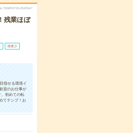
No.TEMPGT26-0545647
！残業ほぼ
休
残業少
を目指せる環境イ
歓迎のお仕事が
す。初めての転
めてテンプ！お