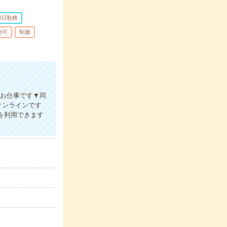
3日勤務
勤可
制服
のお仕事です▼同
オンラインです
スを利用できます