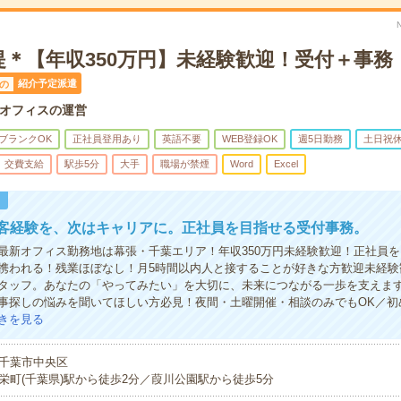
提＊【年収350万円】未経験歓迎！受付＋事務
紹介予定派遣
の
オフィスの運営
ブランクOK
正社員登用あり
英語不要
WEB登録OK
週5日勤務
土日祝
交費支給
駅歩5分
大手
職場が禁煙
Word
Excel
！
接客経験を、次はキャリアに。正社員を目指せる受付事務。
最新オフィス勤務地は幕張・千葉エリア！年収350万円未経験歓迎！正社員
携われる！残業ほぼなし！月5時間以内人と接することが好きな方歓迎未経験
タッフ。あなたの「やってみたい」を大切に、未来につながる一歩を支えま
事探しの悩みを聞いてほしい方必見！夜間・土曜開催・相談のみでもOK／初
きを見る
千葉市中央区
栄町(千葉県)駅から徒歩2分／葭川公園駅から徒歩5分