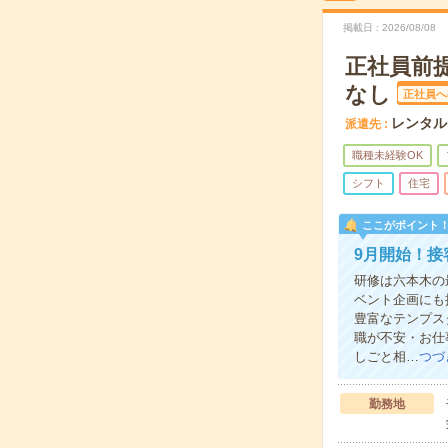
掲載日
2026/08/08
正社員前
なし
正社員へ
レンタル
派遣先
職種未経験OK
シフト
住宅
ここがポイント
9月開始！
研修は六本木の
ベント企画にも
豊富なテンプス
職が不安・お仕
しごと相…
つづ
勤務地