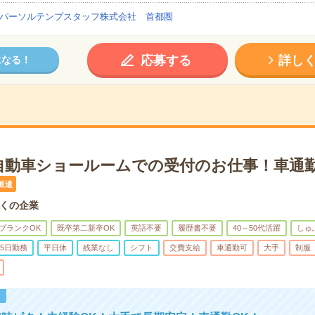
パーソルテンプスタッフ株式会社 首都圏
応募する
詳し
になる！
自動車ショールームでの受付のお仕事！車通勤
派遣
くの企業
ブランクOK
既卒第二新卒OK
英語不要
履歴書不要
40～50代活躍
しゅ
5日勤務
平日休
残業なし
シフト
交費支給
車通勤可
大手
制服
！