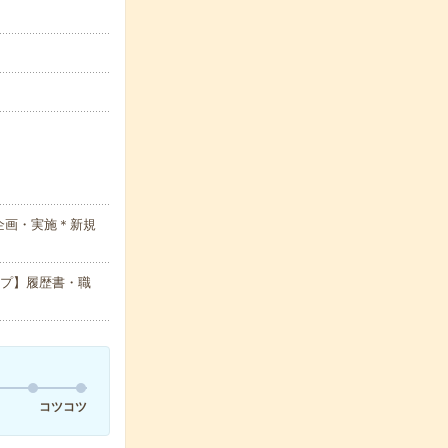
企画・実施＊新規
ップ】履歴書・職
コツコツ