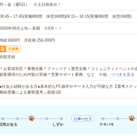
月～金（週5日） ※土日祝休み！
08:45～17:45(実働8時間 休憩1時間)09:15～18:15(実働8時間 休憩1時間)
2026年09月上旬～長期 ※9月～！
時給1600円 月収例 256,000円
交通費
全額支給
＊お客様対応＊事務全般＊ファシリティ運営全般＊コミュニティイベントの
顧客獲得のため内覧の実施＊営業サポート業務 など ※他…
つづきを見る
●社会人経験がある方●基本的なPC操作やデータ入力が可能な方【選考ステ
務経歴書による書類選考→面接1回
仕事の仕方
活気がある
しずか
テキパキ