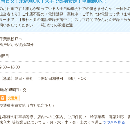
時ピタ！未経験OK！大手で長期安定！車通勤OK！
のお仕事です！誰もが知っている大手自動車会社での働きませんか！平日休
担当者より】ご来店不要の！電話登録！実施中！ご予約はお電話にて承りま
ターまで！【来社不要の電話登録実施中！】スキマ時間でかんたん登録＊分
伺いさせてください！ #初めての派遣歓迎
千葉県松戸市
松戸駅から徒歩20分
週5日
9:30～18:00
【急募】即日～長期 ※開始日相談可 ※8月～OK！
時給1650円＋交
交通費
交通費実費支給（当社規定あり）
お客様の駐車場誘導、店内へのご案内、ご用件伺い、給茶業務、電話対応、
末入力 等就業日について日・月・水・木・金・土のうち週…
つづきを見る