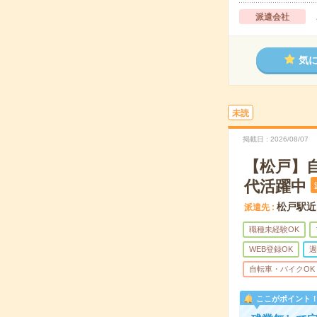
派遣会社
気
未読
掲載日
2026/08/07
【松戸】
代活躍中
松戸駅近
派遣先
職種未経験OK
WEB登録OK
週
自転車・バイクOK
ここがポイント