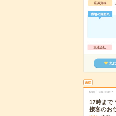
応募資格
職場の雰囲気
派遣会社
気
未読
掲載日
2026/08/07
17時まで
接客のお