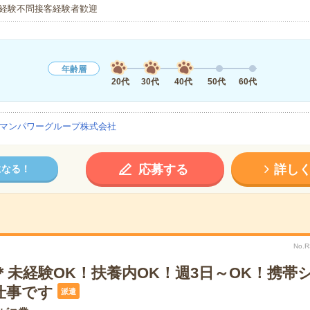
経験不問接客経験者歓迎
年齢層
20代
30代
40代
50代
60代
マンパワーグループ株式会社
応募する
詳し
になる！
No.
＊未経験OK！扶養内OK！週3日～OK！携帯
仕事です
派遣