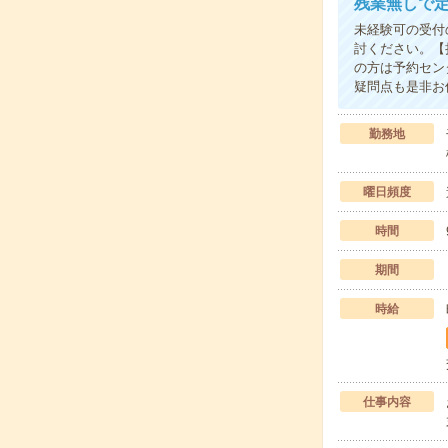
残業無しで定
未経験可の受付
討ください。【
の方は予約セン
疑問点も是非お
勤務地
曜日頻度
時間
期間
時給
仕事内容