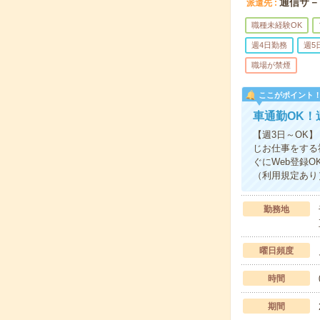
通信サ－
派遣先
職種未経験OK
週4日勤務
週5
職場が禁煙
ここがポイント
車通勤OK！
【週3日～OK
じお仕事をする
ぐにWeb登録
（利用規定あり
勤務地
曜日頻度
時間
期間