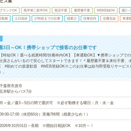
ビス業
ブランクOK
既卒第二新卒OK
英語不要
履歴書不要
WEB登録OK
週2～
日勤務
土日祝休
17時前までの仕事
残業少
扶養控内
交費支給
車通
！
週3日～OK！携帯ショップで接客のお仕事です
】【時短OK！選べる就業時間/扶養枠内OK】【車通勤OK】▼携帯ショップで
社員さんがいるので安心してスタートできます！＊履歴書不要＆来社不要、
OK #初めての派遣歓迎 #WEB登録OK※このお仕事は給与即受取りサービ
）。
千葉県市原市
五井駅からバス7分
月～金／週3～5日の間で選択可 ※必ず勤務する曜日：月・水・金
09:00-17:00（休憩60分）実働7時間（残業少なめ！）
2026年10月01日～長期 ※開始日相談OK ※10月～！