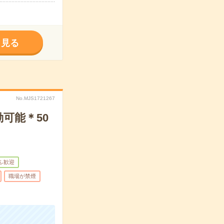
く見る
No.MJS1721267
可能＊50
ふ歓迎
職場が禁煙