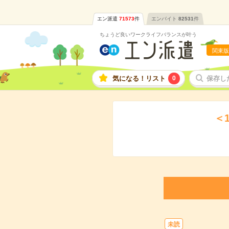
エン派遣
71573
件
エンバイト
82531
件
ちょうど良いワークライフバランスが叶う
関東版
気になる！リスト
0
保存し
＜
未読