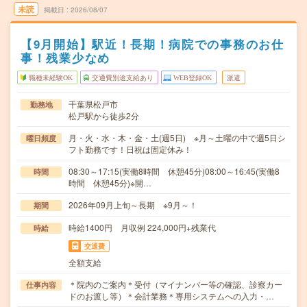
未読
掲載日
2026/08/07
【9月開始】駅近！長期！病院での事務のお仕
事！残業少なめ
職種未経験OK
交通費別途支給あり
WEB登録OK
派遣
千葉県松戸市
勤務地
松戸駅から徒歩2分
月・火・水・木・金・土(週5日) ※月～土曜の中で週5日シ
曜日頻度
フト勤務です！日祝は固定休み！
08:30～17:15(実働8時間 休憩45分)08:00～16:45(実働8
時間
時間 休憩45分)※開…
2026年09月上旬～長期 ※9月～！
期間
時給1400円 月収例 224,000円+残業代
時給
交通費
全額支給
＊院内のご案内＊受付（マイナンバー等の確認、診察カー
仕事内容
ドのお渡し等）＊会計業務＊専用システムへの入力・…