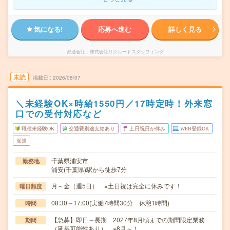
気になる!
応募へ進む
詳しく見る
派遣会社
株式会社リクルートスタッフィング
未読
掲載日
2026/08/07
＼未経験OK×時給1550円／17時定時！外来窓
口での受付対応など
職種未経験OK
交通費別途支給あり
土日祝日が休み
WEB登録OK
派遣
千葉県浦安市
勤務地
浦安(千葉県)駅から徒歩7分
月～金（週5日） ※土日祝は完全に休みです！
曜日頻度
08:30～17:00(実働7時間30分 休憩1時間)
時間
【急募】即日～長期 2027年8月頃までの期間限定業務
期間
（延長可能性あり） ※8月～！