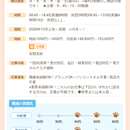
月・火・水・木・金・土(週3日) ※週4日勤務のご相談可能
曜日頻度
です！ ★土曜：8：45～13：00勤務
08:45～18:45(実働8時間 休憩2時間)08:45～13:00(実働4
時間
時間15分 休憩なし)…
2026年10月上旬～長期 ※10月～！
期間
時給1550円～1600円 月収例 148,800円～153,600円
時給
交通費
全額支給
＊院内清掃＊受付対応、会計・精算対応＊電話対応＊電子
仕事内容
カルテ入力補助
職種未経験OK / ブランクOK / パソコンスキル不要 / 英語力
応募資格
不要
※業界未経験OK！こちらのお仕事は下記のいずれかに該当
する方のみ、応募が可能です。◆世帯または本人収…
職場の雰囲気
年齢層
20代
30代
40代
50代
60代