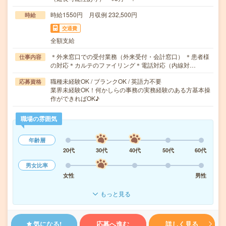
時給1550円 月収例 232,500円
時給
交通費
全額支給
＊外来窓口での受付業務（外来受付・会計窓口） ＊患者様
仕事内容
の対応＊カルテのファイリング＊電話対応（内線対…
職種未経験OK / ブランクOK / 英語力不要
応募資格
業界未経験OK！何かしらの事務の実務経験のある方基本操
作ができればOK♪
職場の雰囲気
年齢層
20代
30代
40代
50代
60代
男女比率
女性
男性
もっと見る
気になる!
応募へ進む
詳しく見る