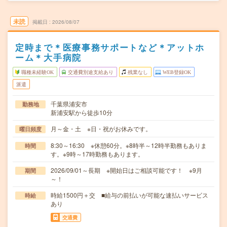
未読
掲載日
2026/08/07
定時まで＊医療事務サポートなど＊アットホ
ーム＊大手病院
職種未経験OK
交通費別途支給あり
残業なし
WEB登録OK
派遣
千葉県浦安市
勤務地
新浦安駅から徒歩10分
月～金・土 ※日・祝がお休みです。
曜日頻度
8:30～16:30 ※休憩60分。※8時半～12時半勤務もありま
時間
す。※9時～17時勤務もあります。
2026/09/01～長期 ※開始日はご相談可能です！ ※9月
期間
～！
時給1500円＋交 ■給与の前払いが可能な速払いサービス
時給
あり
交通費