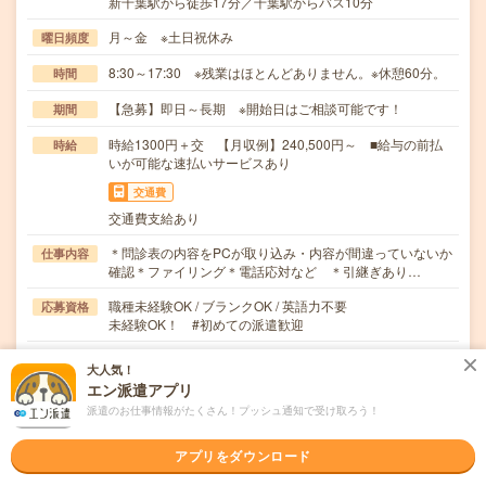
新千葉駅から徒歩17分／千葉駅からバス10分
月～金 ※土日祝休み
曜日頻度
8:30～17:30 ※残業はほとんどありません。※休憩60分。
時間
【急募】即日～長期 ※開始日はご相談可能です！
期間
時給1300円＋交 【月収例】240,500円～ ■給与の前払
時給
いが可能な速払いサービスあり
交通費
交通費支給あり
＊問診表の内容をPCが取り込み・内容が間違っていないか
仕事内容
確認＊ファイリング＊電話応対など ＊引継ぎあり…
職種未経験OK / ブランクOK / 英語力不要
応募資格
未経験OK！ #初めての派遣歓迎
職場の雰囲気
大人気！
エン派遣アプリ
派遣のお仕事情報がたくさん！プッシュ通知で受け取ろう！
年齢層
20代
30代
40代
50代
60代
アプリをダウンロード
男女比率