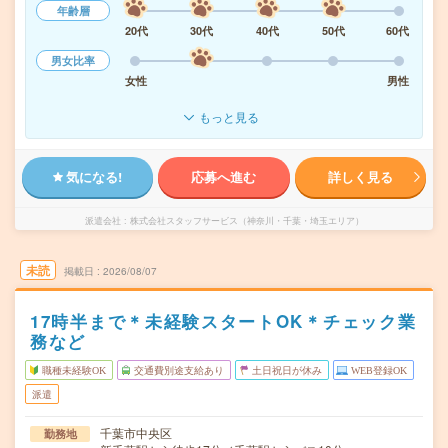
年齢層
20代
30代
40代
50代
60代
男女比率
女性
男性
もっと見る
気になる!
応募へ進む
詳しく見る
派遣会社
株式会社スタッフサービス（神奈川・千葉・埼玉エリア）
未読
掲載日
2026/08/07
17時半まで＊未経験スタートOK＊チェック業
務など
職種未経験OK
交通費別途支給あり
土日祝日が休み
WEB登録OK
派遣
千葉市中央区
勤務地