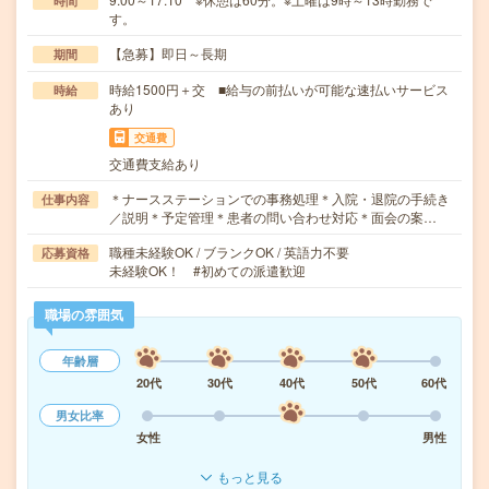
時間
す。
【急募】即日～長期
期間
時給1500円＋交 ■給与の前払いが可能な速払いサービス
時給
あり
交通費
交通費支給あり
＊ナースステーションでの事務処理＊入院・退院の手続き
仕事内容
／説明＊予定管理＊患者の問い合わせ対応＊面会の案…
職種未経験OK / ブランクOK / 英語力不要
応募資格
未経験OK！ #初めての派遣歓迎
職場の雰囲気
年齢層
20代
30代
40代
50代
60代
男女比率
女性
男性
もっと見る