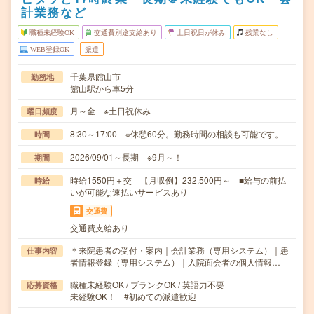
計業務など
職種未経験OK
交通費別途支給あり
土日祝日が休み
残業なし
WEB登録OK
派遣
千葉県館山市
勤務地
館山駅から車5分
月～金 ※土日祝休み
曜日頻度
8:30～17:00 ※休憩60分。勤務時間の相談も可能です。
時間
2026/09/01～長期 ※9月～！
期間
時給1550円＋交 【月収例】232,500円～ ■給与の前払
時給
いが可能な速払いサービスあり
交通費
交通費支給あり
＊来院患者の受付・案内｜会計業務（専用システム）｜患
仕事内容
者情報登録（専用システム）｜入院面会者の個人情報…
職種未経験OK / ブランクOK / 英語力不要
応募資格
未経験OK！ #初めての派遣歓迎