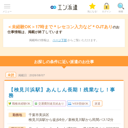
メニュー
気になる!
ログイン
検索
＜未経験OK＞17時まで＊レセコン入力など＊OJTあり
のお
仕事情報は、掲載が終了しています
掲載時の情報は、
ページ下部
からご覧いただけます。
お探しの条件に近い派遣のお仕事
未読
掲載日
2026/08/07
【検見川浜駅】あんしん長期！残業なし！事
務
職種未経験OK
交通費別途支給あり
WEB登録OK
派遣
千葉市美浜区
勤務地
検見川浜駅から徒歩6分／新検見川駅から民間バス12分