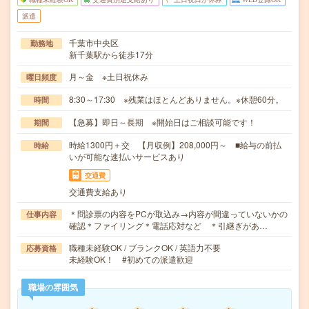
派遣
千葉市中央区
勤務地
新千葉駅から徒歩17分
月～金 ※土日祝休み
曜日頻度
8:30～17:30 ※残業はほとんどありません。※休憩60分。
時間
【急募】即日～長期 ※開始日はご相談可能です！
期間
時給1300円＋交 【月収例】208,000円～ ■給与の前払
時給
いが可能な速払いサービスあり
交通費
交通費支給あり
＊問診票の内容をPCが取込み→内容が間違っていないかの
仕事内容
確認＊ファイリング＊電話応対など ＊引継ぎがあ…
職種未経験OK / ブランクOK / 英語力不要
応募資格
未経験OK！ #初めての派遣歓迎
職場の雰囲気