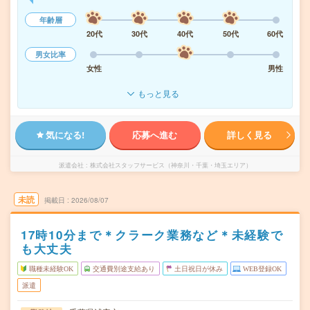
年齢層
20代
30代
40代
50代
60代
男女比率
女性
男性
もっと見る
気になる!
応募へ進む
詳しく見る
派遣会社
株式会社スタッフサービス（神奈川・千葉・埼玉エリア）
未読
掲載日
2026/08/07
17時10分まで＊クラーク業務など＊未経験で
も大丈夫
職種未経験OK
交通費別途支給あり
土日祝日が休み
WEB登録OK
派遣