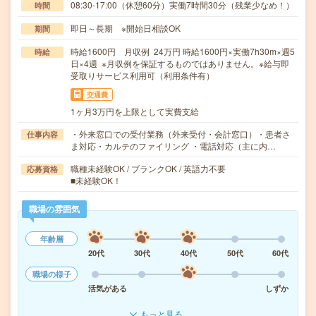
08:30-17:00（休憩60分）実働7時間30分（残業少なめ！）
時間
即日～長期 ※開始日相談OK
期間
時給1600円 月収例 24万円 時給1600円×実働7h30m×週5
時給
日×4週 ※月収例を保証するものではありません。※給与即
受取りサービス利用可（利用条件有）
交通費
1ヶ月3万円を上限として実費支給
・外来窓口での受付業務（外来受付・会計窓口）・患者さ
仕事内容
ま対応・カルテのファイリング ・電話対応（主に内…
職種未経験OK / ブランクOK / 英語力不要
応募資格
■未経験OK！
職場の雰囲気
年齢層
20代
30代
40代
50代
60代
職場の様子
活気がある
しずか
もっと見る