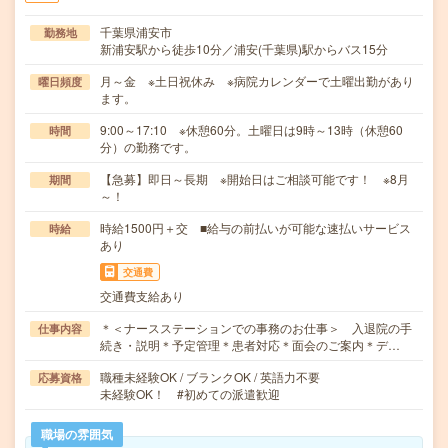
千葉県浦安市
勤務地
新浦安駅から徒歩10分／浦安(千葉県)駅からバス15分
月～金 ※土日祝休み ※病院カレンダーで土曜出勤があり
曜日頻度
ます。
9:00～17:10 ※休憩60分。土曜日は9時～13時（休憩60
時間
分）の勤務です。
【急募】即日～長期 ※開始日はご相談可能です！ ※8月
期間
～！
時給1500円＋交 ■給与の前払いが可能な速払いサービス
時給
あり
交通費
交通費支給あり
＊＜ナースステーションでの事務のお仕事＞ 入退院の手
仕事内容
続き・説明＊予定管理＊患者対応＊面会のご案内＊デ…
職種未経験OK / ブランクOK / 英語力不要
応募資格
未経験OK！ #初めての派遣歓迎
職場の雰囲気