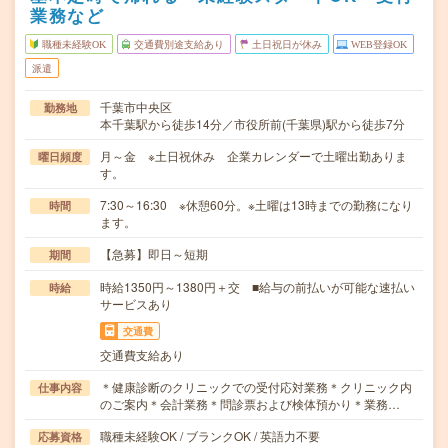
業務など
職種未経験OK
交通費別途支給あり
土日祝日が休み
WEB登録OK
派遣
千葉市中央区
勤務地
本千葉駅から徒歩14分／市役所前(千葉県)駅から徒歩7分
月～金 ※土日祝休み 企業カレンダーで土曜出勤ありま
曜日頻度
す。
7:30～16:30 ※休憩60分。※土曜は13時までの勤務になり
時間
ます。
【急募】即日～短期
期間
時給1350円～1380円＋交 ■給与の前払いが可能な速払い
時給
サービスあり
交通費
交通費支給あり
＊健康診断のクリニックでの受付応対業務＊クリニック内
仕事内容
のご案内＊会計業務＊問診票および検体預かり＊業務…
職種未経験OK / ブランクOK / 英語力不要
応募資格