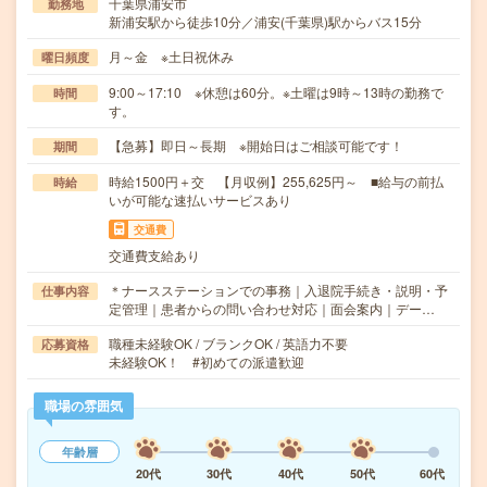
千葉県浦安市
勤務地
新浦安駅から徒歩10分／浦安(千葉県)駅からバス15分
月～金 ※土日祝休み
曜日頻度
9:00～17:10 ※休憩は60分。※土曜は9時～13時の勤務で
時間
す。
【急募】即日～長期 ※開始日はご相談可能です！
期間
時給1500円＋交 【月収例】255,625円～ ■給与の前払
時給
いが可能な速払いサービスあり
交通費
交通費支給あり
＊ナースステーションでの事務｜入退院手続き・説明・予
仕事内容
定管理｜患者からの問い合わせ対応｜面会案内｜デー…
職種未経験OK / ブランクOK / 英語力不要
応募資格
未経験OK！ #初めての派遣歓迎
職場の雰囲気
年齢層
20代
30代
40代
50代
60代