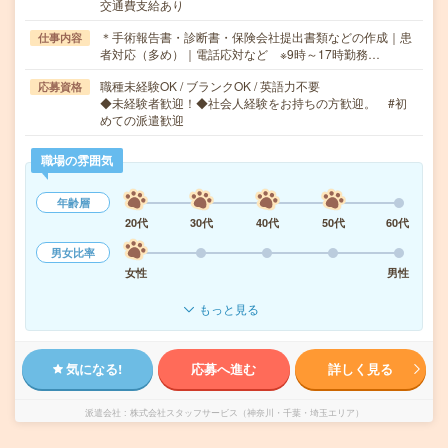
交通費支給あり
＊手術報告書・診断書・保険会社提出書類などの作成｜患
仕事内容
者対応（多め）｜電話応対など ※9時～17時勤務…
職種未経験OK / ブランクOK / 英語力不要
応募資格
◆未経験者歓迎！◆社会人経験をお持ちの方歓迎。 #初
めての派遣歓迎
職場の雰囲気
年齢層
20代
30代
40代
50代
60代
男女比率
女性
男性
もっと見る
気になる!
応募へ進む
詳しく見る
派遣会社
株式会社スタッフサービス（神奈川・千葉・埼玉エリア）