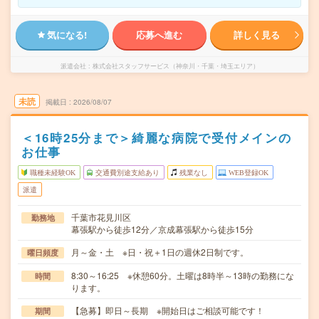
気になる!
応募へ進む
詳しく見る
派遣会社
株式会社スタッフサービス（神奈川・千葉・埼玉エリア）
未読
掲載日
2026/08/07
＜16時25分まで＞綺麗な病院で受付メインの
お仕事
職種未経験OK
交通費別途支給あり
残業なし
WEB登録OK
派遣
千葉市花見川区
勤務地
幕張駅から徒歩12分／京成幕張駅から徒歩15分
月～金・土 ※日・祝＋1日の週休2日制です。
曜日頻度
8:30～16:25 ※休憩60分。土曜は8時半～13時の勤務にな
時間
ります。
【急募】即日～長期 ※開始日はご相談可能です！
期間