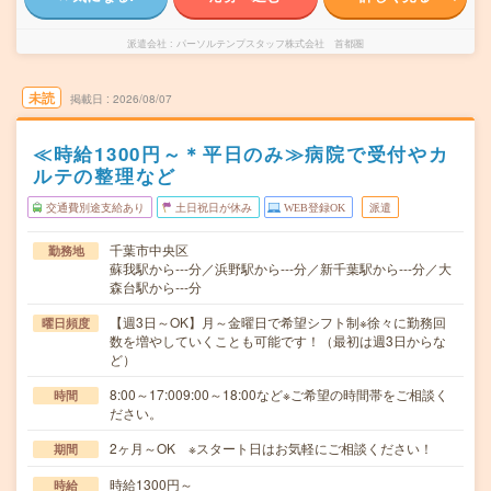
派遣会社
パーソルテンプスタッフ株式会社 首都圏
未読
掲載日
2026/08/07
≪時給1300円～＊平日のみ≫病院で受付やカ
ルテの整理など
交通費別途支給あり
土日祝日が休み
WEB登録OK
派遣
千葉市中央区
勤務地
蘇我駅から---分／浜野駅から---分／新千葉駅から---分／大
森台駅から---分
【週3日～OK】月～金曜日で希望シフト制※徐々に勤務回
曜日頻度
数を増やしていくことも可能です！（最初は週3日からな
ど）
8:00～17:009:00～18:00など※ご希望の時間帯をご相談く
時間
ださい。
2ヶ月～OK ※スタート日はお気軽にご相談ください！
期間
時給1300円～
時給