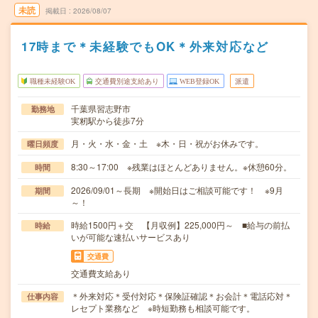
未読
掲載日
2026/08/07
17時まで＊未経験でもOK＊外来対応など
職種未経験OK
交通費別途支給あり
WEB登録OK
派遣
千葉県習志野市
勤務地
実籾駅から徒歩7分
月・火・水・金・土 ※木・日・祝がお休みです。
曜日頻度
8:30～17:00 ※残業はほとんどありません。※休憩60分。
時間
2026/09/01～長期 ※開始日はご相談可能です！ ※9月
期間
～！
時給1500円＋交 【月収例】225,000円～ ■給与の前払
時給
いが可能な速払いサービスあり
交通費
交通費支給あり
＊外来対応＊受付対応＊保険証確認＊お会計＊電話応対＊
仕事内容
レセプト業務など ※時短勤務も相談可能です。