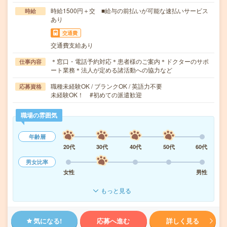
時給1500円＋交 ■給与の前払いが可能な速払いサービス
時給
あり
交通費
交通費支給あり
＊窓口・電話予約対応＊患者様のご案内＊ドクターのサポ
仕事内容
ート業務＊法人が定める諸活動への協力など
職種未経験OK / ブランクOK / 英語力不要
応募資格
未経験OK！ #初めての派遣歓迎
職場の雰囲気
年齢層
20代
30代
40代
50代
60代
男女比率
女性
男性
もっと見る
気になる!
応募へ進む
詳しく見る