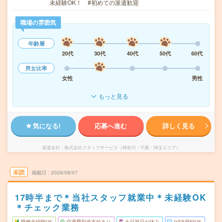
未経験OK！ #初めての派遣歓迎
職場の雰囲気
年齢層
20代
30代
40代
50代
60代
男女比率
女性
男性
もっと見る
気になる!
応募へ進む
詳しく見る
派遣会社
株式会社スタッフサービス（神奈川・千葉・埼玉エリア）
未読
掲載日
2026/08/07
17時半まで＊当社スタッフ就業中＊未経験OK
＊チェック業務
職種未経験OK
交通費別途支給あり
土日祝日が休み
WEB登録OK