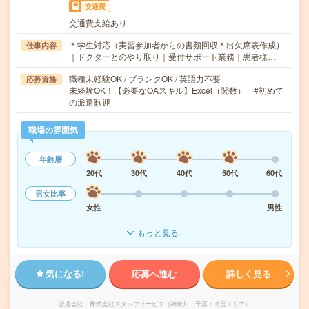
交通費
交通費支給あり
＊学生対応（実習参加者からの書類回収＊出欠席表作成）
仕事内容
｜ドクターとのやり取り｜受付サポート業務｜患者様…
職種未経験OK / ブランクOK / 英語力不要
応募資格
未経験OK！【必要なOAスキル】Excel（関数） #初めて
の派遣歓迎
職場の雰囲気
年齢層
20代
30代
40代
50代
60代
男女比率
女性
男性
もっと見る
気になる!
応募へ進む
詳しく見る
派遣会社
株式会社スタッフサービス（神奈川・千葉・埼玉エリア）