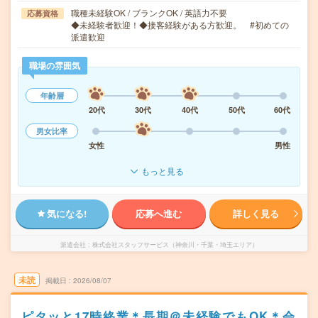
職種未経験OK / ブランクOK / 英語力不要
応募資格
◆未経験者歓迎！◆接客経験がある方歓迎。 #初めての
派遣歓迎
職場の雰囲気
年齢層
20代
30代
40代
50代
60代
男女比率
女性
男性
もっと見る
気になる!
応募へ進む
詳しく見る
派遣会社
株式会社スタッフサービス（神奈川・千葉・埼玉エリア）
未読
掲載日
2026/08/07
ピタッと17時終業＊長期＠未経験でもOK＊会