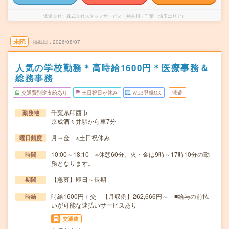
派遣会社
株式会社スタッフサービス（神奈川・千葉・埼玉エリア）
未読
掲載日
2026/08/07
人気の学校勤務＊高時給1600円＊医療事務＆
総務事務
交通費別途支給あり
土日祝日が休み
WEB登録OK
派遣
千葉県印西市
勤務地
京成酒々井駅から車7分
月～金 ※土日祝休み
曜日頻度
10:00～18:10 ※休憩60分。火・金は9時～17時10分の勤
時間
務となります。
【急募】即日～長期
期間
時給1600円＋交 【月収例】262,666円～ ■給与の前払
時給
いが可能な速払いサービスあり
交通費