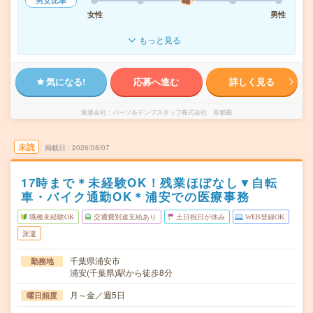
男女比率
女性
男性
もっと見る
気になる!
応募へ進む
詳しく見る
派遣会社
パーソルテンプスタッフ株式会社 首都圏
未読
掲載日
2026/08/07
17時まで＊未経験OK！残業ほぼなし▼自転
車・バイク通勤OK＊浦安での医療事務
職種未経験OK
交通費別途支給あり
土日祝日が休み
WEB登録OK
派遣
千葉県浦安市
勤務地
浦安(千葉県)駅から徒歩8分
月～金／週5日
曜日頻度