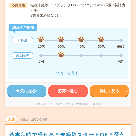
職種未経験OK / ブランクOK / パソコンスキル不要 / 英語力
応募資格
不要
※業界未経験OK！
職場の雰囲気
年齢層
20代
30代
40代
50代
60代
男女比率
女性
男性
もっと見る
気になる!
応募へ進む
詳しく見る
派遣会社
パーソルテンプスタッフ株式会社 首都圏
未読
掲載日
2026/08/07
基本定時で帰れる＊未経験スタートOK＊受付