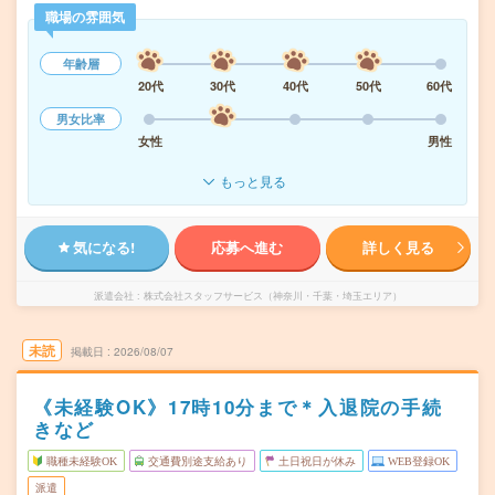
職場の雰囲気
年齢層
20代
30代
40代
50代
60代
男女比率
女性
男性
もっと見る
気になる!
応募へ進む
詳しく見る
派遣会社
株式会社スタッフサービス（神奈川・千葉・埼玉エリア）
未読
掲載日
2026/08/07
《未経験OK》17時10分まで＊入退院の手続
きなど
職種未経験OK
交通費別途支給あり
土日祝日が休み
WEB登録OK
派遣