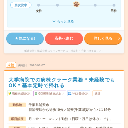
男女比率
女性
男性
もっと見る
気になる!
応募へ進む
詳しく見る
派遣会社
株式会社スタッフサービス（神奈川・千葉・埼玉エリア）
未読
掲載日
2026/08/07
大学病院での病棟クラーク業務＊未経験でも
OK＊基本定時で帰れる
職種未経験OK
交通費別途支給あり
WEB登録OK
派遣
千葉県浦安市
勤務地
新浦安駅から徒歩10分／浦安(千葉県)駅からバス15分
月～金・土 ※シフト勤務（日曜・祝日は休み）です。
曜日頻度
9:00～17:10 ※休憩は60分。※土曜は9時～13時勤務で