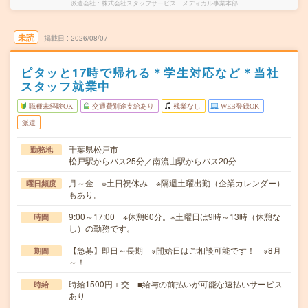
派遣会社
株式会社スタッフサービス メディカル事業本部
未読
掲載日
2026/08/07
ピタッと17時で帰れる＊学生対応など＊当社
スタッフ就業中
職種未経験OK
交通費別途支給あり
残業なし
WEB登録OK
派遣
千葉県松戸市
勤務地
松戸駅からバス25分／南流山駅からバス20分
月～金 ※土日祝休み ※隔週土曜出勤（企業カレンダー）
曜日頻度
もあり。
9:00～17:00 ※休憩60分。※土曜日は9時～13時（休憩な
時間
し）の勤務です。
【急募】即日～長期 ※開始日はご相談可能です！ ※8月
期間
～！
時給1500円＋交 ■給与の前払いが可能な速払いサービス
時給
あり