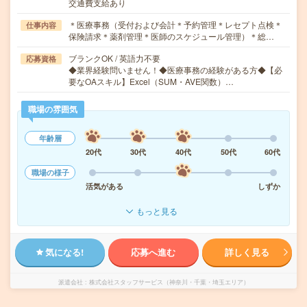
交通費支給あり
＊医療事務（受付および会計＊予約管理＊レセプト点検＊
仕事内容
保険請求＊薬剤管理＊医師のスケジュール管理）＊総…
ブランクOK / 英語力不要
応募資格
◆業界経験問いません！◆医療事務の経験がある方◆【必
要なOAスキル】Excel（SUM・AVE関数）…
職場の雰囲気
年齢層
20代
30代
40代
50代
60代
職場の様子
活気がある
しずか
もっと見る
気になる!
応募へ進む
詳しく見る
派遣会社
株式会社スタッフサービス（神奈川・千葉・埼玉エリア）