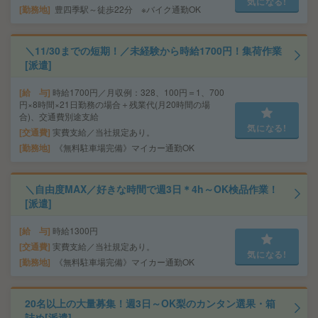
気になる!
勤務地
豊四季駅～徒歩22分 ※バイク通勤OK
＼11/30までの短期！／未経験から時給1700円！集荷作業
[派遣]
給 与
時給1700円／月収例：328、100円＝1、700
円×8時間×21日勤務の場合＋残業代(月20時間の場
合)、交通費別途支給
気になる!
交通費
実費支給／当社規定あり。
勤務地
《無料駐車場完備》マイカー通勤OK
＼自由度MAX／好きな時間で週3日＊4h～OK検品作業！
[派遣]
給 与
時給1300円
交通費
実費支給／当社規定あり。
気になる!
勤務地
《無料駐車場完備》マイカー通勤OK
20名以上の大量募集！週3日～OK梨のカンタン選果・箱
詰め[派遣]