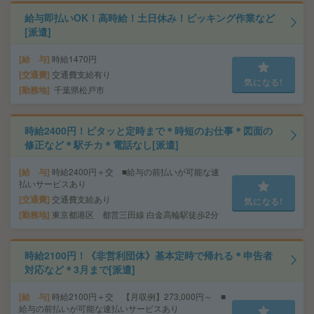
給与即払いOK！高時給！土日休み！ピッキング作業など
[派遣]
給 与
時給1470円
交通費
交通費支給有り
気になる!
勤務地
千葉県松戸市
時給2400円！ピタッと定時まで＊時短のお仕事＊図面の
修正など＊駅チカ＊電話なし[派遣]
給 与
時給2400円＋交 ■給与の前払いが可能な速
払いサービスあり
交通費
交通費支給あり
気になる!
勤務地
東京都港区 都営三田線 白金高輪駅徒歩2分
時給2100円！《非営利団体》基本定時で帰れる＊申告者
対応など＊3月まで[派遣]
給 与
時給2100円＋交 【月収例】273,000円～ ■
給与の前払いが可能な速払いサービスあり