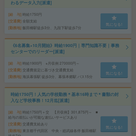
わるデータ入力[派遣]
給 与
時給1750円
交通費
全額支給
気になる!
勤務地
飯田橋駅徒歩3分、九段下駅徒歩7分
《6名募集×10月開始》時給1900円｜専門知識不要｜事務
センターでのリーダー[派遣]
給 与
時給1900円 ※月収例 270000円～
交通費
交通費規定に基づき交通費支給
気になる!
勤務地
海浜幕張駅 徒歩3分、幕張本郷駅 バス15分
時給1750円！人気の学校勤務＊基本16時まで＊書類の封
入など学校事務！12月迄[派遣]
給 与
時給1750円＋交 【月収例】301,875円～ ■
給与の前払いが可能な速払いサービスあり
交通費
交通費支給あり
気になる!
勤務地
東京都千代田区 中央・総武線各停 飯田橋駅
徒歩7分