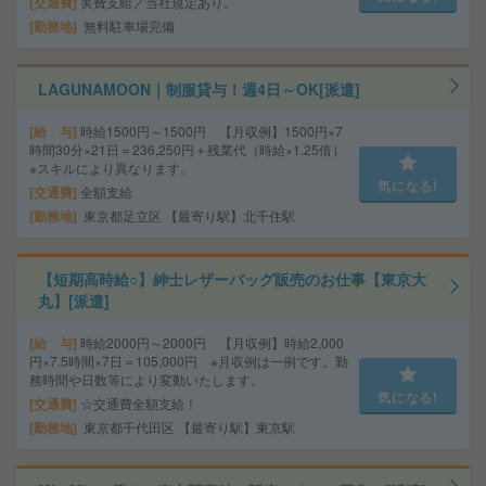
交通費
実費支給／当社規定あり。
勤務地
無料駐車場完備
LAGUNAMOON｜制服貸与！週4日～OK[派遣]
給 与
時給1500円～1500円 【月収例】1500円×7
時間30分×21日＝236,250円＋残業代（時給×1.25倍）
※スキルにより異なります。
気になる!
交通費
全額支給
勤務地
東京都足立区 【最寄り駅】北千住駅
【短期高時給○】紳士レザーバッグ販売のお仕事【東京大
丸】[派遣]
給 与
時給2000円～2000円 【月収例】時給2,000
円×7.5時間×7日＝105,000円 ※月収例は一例です。勤
務時間や日数等により変動いたします。
気になる!
交通費
☆交通費全額支給！
勤務地
東京都千代田区 【最寄り駅】東京駅