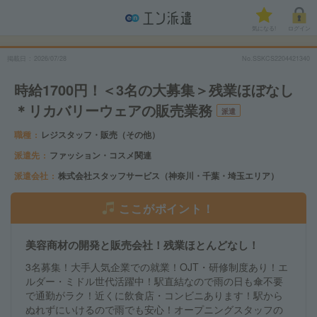
気になる!
ログイン
掲載日
2026/07/28
No.SSKCS2204421340
時給1700円！＜3名の大募集＞残業ほぼなし
＊リカバリーウェアの販売業務
派遣
職種
レジスタッフ・販売（その他）
派遣先
ファッション・コスメ関連
派遣会社
株式会社スタッフサービス（神奈川・千葉・埼玉エリア）
ここがポイント！
美容商材の開発と販売会社！残業ほとんどなし！
3名募集！大手人気企業での就業！OJT・研修制度あり！エ
ルダー・ミドル世代活躍中！駅直結なので雨の日も傘不要
で通勤がラク！近くに飲食店・コンビニあります！駅から
ぬれずにいけるので雨でも安心！オープニングスタッフの