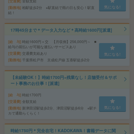
交通費
全額支給
気になる!
勤務地
柏駅徒歩2分 ※駅直結で雨の日も安心！駅直
結！
17時45分まで＊データ入力など＊高時給1600円[派遣]
給 与
時給1600円＋交 【月収例】256,000円～ ■
給与の前払いが可能な速払いサービスあり
交通費
交通費支給あり
気になる!
勤務地
千葉県松戸市 京成松戸線 五香駅徒歩2分
【未経験OK！】時給1700円×残業なし！店舗受付＆サポ
ート事務のお仕事！[派遣]
給 与
時給1700円
交通費
全額支給
気になる!
勤務地
新津田沼駅徒歩2分、津田沼駅徒歩6分 ※駅チ
カで通勤らくらく！
時給1750円＊完全在宅！KADOKAWA！書籍データに関