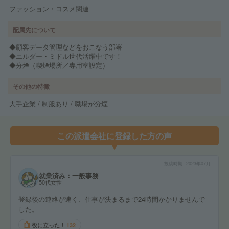
ファッション・コスメ関連
配属先について
◆顧客データ管理などをおこなう部署
◆エルダー・ミドル世代活躍中です！
◆分煙（喫煙場所／専用室設定）
その他の特徴
大手企業 / 制服あり / 職場が分煙
この派遣会社に登録した方の声
投稿時期
2023年07月
就業済み：一般事務
50代女性
登録後の連絡が速く、仕事が決まるまで24時間かかりませんで
した。
役に立った！
132