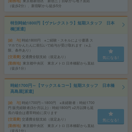
勤務地
東京都新宿区 新宿三丁目駅から地下直結
（徒歩2分）、新宿駅から徒歩5分
特別時給1800円【ヴァレクストラ】短期スタッフ 日本
橋[派遣]
給 与
時給1800円 ※ご経験・スキルにより優遇 ス
マホでかんたんに前払いで給与が受け取れます（※上
限、条件あり）
交通費
交通費全額支給（規定あり）
気になる!
勤務地
東京都中央区 東京メトロ 日本橋駅から直結
（徒歩1分）
時給1700円～【マックス＆コー】短期スタッフ 日本橋
高島屋[派遣]
給 与
時給1700円～1800円 ※未経験者：時給1700
円 販売経験者(3か月以上)：時給1800円 ※2月以降も延
長の場合は通常時給に戻ります
交通費
交通費全額支給（規定あり）
気になる!
勤務地
東京都中央区 東京メトロ 日本橋駅から直結
（徒歩1分）