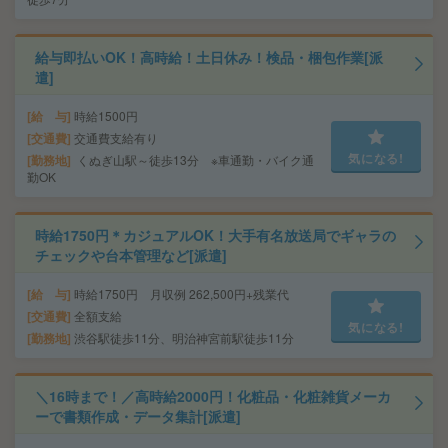
給与即払いOK！高時給！土日休み！検品・梱包作業[派
遣]
給 与
時給1500円
交通費
交通費支給有り
気になる!
勤務地
くぬぎ山駅～徒歩13分 ※車通勤・バイク通
勤OK
時給1750円＊カジュアルOK！大手有名放送局でギャラの
チェックや台本管理など[派遣]
給 与
時給1750円 月収例 262,500円+残業代
交通費
全額支給
気になる!
勤務地
渋谷駅徒歩11分、明治神宮前駅徒歩11分
＼16時まで！／高時給2000円！化粧品・化粧雑貨メーカ
ーで書類作成・データ集計[派遣]