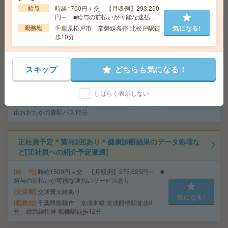
50円～ ■給与の前払いが可能な速払いサービスあり
時給1700円＋交 【月収例】293,250
給与
交通費
交通費支給あり
気になる!
円～ ■給与の前払いが可能な速払い
勤務地
東京都千代田区 中央線 御茶ノ水駅徒歩6分
サービスあり
千葉県松戸市 常磐線各停 北松戸駅徒
気になる!
勤務地
歩10分
時給1600円＊事務のお仕事＊同業務の方も在籍[派遣]
スキップ
どちらも気になる！
給 与
時給1600円＋交 【月収例】243,200円～ ■
給与の前払いが可能な速払いサービスあり
交通費
交通費支給あり
しばらく表示しない
気になる!
勤務地
千葉県流山市 東武アーバンパークライン 流
山おおたかの森駅バス15分
正社員予定＊賞与2回あり＊健康診断結果のデータ処理な
ど[正社員への紹介予定派遣]
給 与
時給1500円＋交 【月収例】275,625円～ ■
給与の前払いが可能な速払いサービスあり
交通費
交通費支給あり
気になる!
勤務地
千葉県船橋市 京成本線 京成船橋駅徒歩9
分、総武線快速 船橋駅徒歩12分