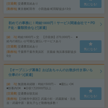
交通費
交通費支給あり
気になる!
勤務地
東京都町田市 小田急線 町田駅徒歩13分
初めての事務に！時給1800円！サービス関連会社で＊PD
F化・書類照合など[派遣]
給 与
時給1800円＋交 【月収例】270,000円～ ■
給与の前払いが可能な速払いサービスあり
交通費
交通費支給あり
気になる!
勤務地
千葉県千葉市美浜区 京葉線 海浜幕張駅徒歩
5分
【オープニング募集】おばあちゃんのお散歩付き添いも
仕事の1つ[派遣]
給 与
無資格未経験：時給1500円～ ■週払いOK
■扶養内OK ■日収1万2000円以上
交通費
交通費全額支給
気になる!
勤務地
【川崎市中原区】武蔵小杉・武蔵新城・元住
吉・武蔵中原・新丸子など勤務地多数！