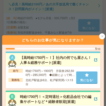
＼必見！高時給2100円／あの大手放送局で働くチャン
ス！訪問案内がメイン！[派遣]
給 与
時給2100円 ●モデル月収：330,750円（月2
1日勤務の場合）
交通費
全額支給
気になる!
勤務地
市役所前駅徒歩4分、千葉みなと駅徒歩7分
どちらのお仕事が気になりますか？
9月！区役所！下北沢！データ入力多め！カンタン事務の
1
/10
お仕事[派遣]
【高時給1750円～！】社内の何でも屋さん！
給 与
時給1650円 月収例 255,750円
人事＆総務サポート[派遣]
交通費
全額支給
気になる!
勤務地
下北沢駅徒歩4分 ※小田原線 東北沢駅 徒歩
時給1750円～1900円 月収例 262,50
給与
８分
0円～285,000円 ◆経験によって時給
UPあり↑
北松戸駅徒歩6分、松戸駅民間バス13
気になる!
勤務地
分
2名募集！在宅あり＊基本定時で帰れる＊時給2100円＊設
計サポート＊電話なし[派遣]
時給1700円！＜定時退社＞化粧品会社での編
集サポートなど＊経験者歓迎[派遣]
給 与
時給2100円～2500円＋交 【月収例】362,2