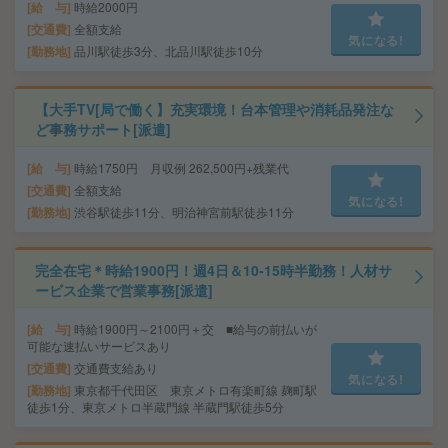
給 与
時給2000円
交通費
全額支給
気になる!
勤務地
品川駅徒歩3分、北品川駅徒歩10分
【大手TV[局で働く】充実環境！台本管理や消耗品発注な
ど事務サポート[派遣]
給 与
時給1750円 月収例 262,500円+残業代
交通費
全額支給
気になる!
勤務地
渋谷駅徒歩11分、明治神宮前駅徒歩11分
完全在宅＊時給1900円！週4日＆10-15時半勤務！人材サ
ービス企業で営業事務[派遣]
給 与
時給1900円～2100円＋交 ■給与の前払いが
可能な速払いサービスあり
交通費
交通費支給あり
気になる!
勤務地
東京都千代田区 東京メトロ有楽町線 麹町駅
徒歩1分、東京メトロ半蔵門線 半蔵門駅徒歩5分