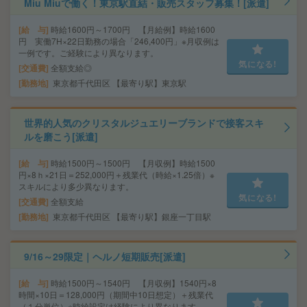
Miu Miuで働く！東京駅直結・販売スタッフ募集！[派遣]
給 与
時給1600円～1700円 【月給例】時給1600
円 実働7H×22日勤務の場合「246,400円」※月収例は
一例です。ご経験により異なります。
気になる!
交通費
全額支給◎
勤務地
東京都千代田区 【最寄り駅】東京駅
世界的人気のクリスタルジュエリーブランドで接客スキ
ルを磨こう[派遣]
給 与
時給1500円～1500円 【月収例】時給1500
円×8ｈ×21日＝252,000円＋残業代（時給×1.25倍）※
スキルにより多少異なります。
気になる!
交通費
全額支給
勤務地
東京都千代田区 【最寄り駅】銀座一丁目駅
9/16～29限定｜ヘルノ短期販売[派遣]
給 与
時給1500円～1540円 【月収例】1540円×8
時間×10日＝128,000円（期間中10日想定）＋残業代
（１分単位）※時給設定は経験により異なります。