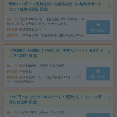
時給1700円！＜定時退社＞化粧品会社での編集サポート
など＊経験者歓迎[派遣]
給 与
時給1700円＋交 【月収例】293,250円～ ■
給与の前払いが可能な速払いサービスあり
交通費
交通費支給あり
気になる!
勤務地
千葉県松戸市 常磐線各停 北松戸駅徒歩10分
【馬橋駅】9月開始！17時定時！事務サポート！派遣スタ
ッフ活躍中[派遣]
給 与
時給1450円 月収例 210,250円
交通費
全額支給
気になる!
勤務地
馬橋駅徒歩10分、北松戸駅徒歩14分 ※バイ
ク・自転車通勤OK！
1750円＊ゆったり9:30スタート！電話なし！コツコツ事
務のお仕事[派遣]
給 与
時給1750円 月収例 275,625円