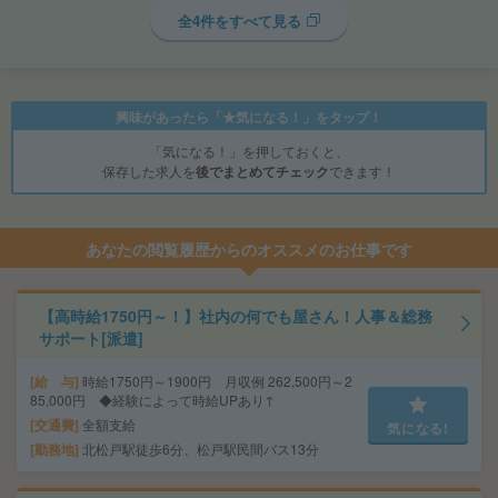
全4件をすべて見る
興味があったら「★気になる！」をタップ！
「気になる！」を押しておくと、
保存した求人を
後でまとめてチェック
できます！
あなたの閲覧履歴からのオススメのお仕事です
【高時給1750円～！】社内の何でも屋さん！人事＆総務
サポート[派遣]
給 与
時給1750円～1900円 月収例 262,500円～2
85,000円 ◆経験によって時給UPあり↑
交通費
全額支給
気になる!
勤務地
北松戸駅徒歩6分、松戸駅民間バス13分