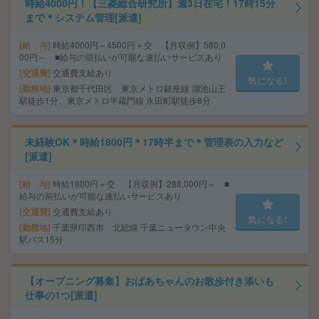
時給4000円！【三菱総合研究所】週3日在宅！17時15分
まで＊システム管理[派遣]
給 与
時給4000円～4500円＋交 【月収例】580,0
00円～ ■給与の前払いが可能な速払いサービスあり
交通費
交通費支給あり
気になる!
勤務地
東京都千代田区 東京メトロ銀座線 溜池山王
駅徒歩1分、東京メトロ半蔵門線 永田町駅徒歩8分
未経験OK＊時給1800円＊17時半まで＊管理表の入力など
[派遣]
給 与
時給1800円＋交 【月収例】288,000円～ ■
給与の前払いが可能な速払いサービスあり
交通費
交通費支給あり
気になる!
勤務地
千葉県印西市 北総線 千葉ニュータウン中央
駅バス15分
【オープニング募集】おばあちゃんのお散歩付き添いも
仕事の1つ[派遣]