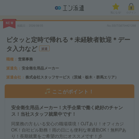
気になる!
ログイン
NEW
掲載日
2026/08/05
No.SSITG8704421268
ピタッと定時で帰れる＊未経験者歓迎＊デー
タ入力など
派遣
職種
営業事務
派遣先
安全衛生用品メーカー
派遣会社
株式会社スタッフサービス（茨城・栃木・群馬エリア）
ここがポイント！
安全衛生用品メーカー！大手企業で働く絶好のチャン
ス！当社スタッフ就業中です！
同業務の方もいる安心の職場環境！OJTあり！オフィカジ
OK！自社ビル勤務！雨の日にも便利な車通勤OK！無料Pあ
り！長期就業をご希望の方にオススメです！彡