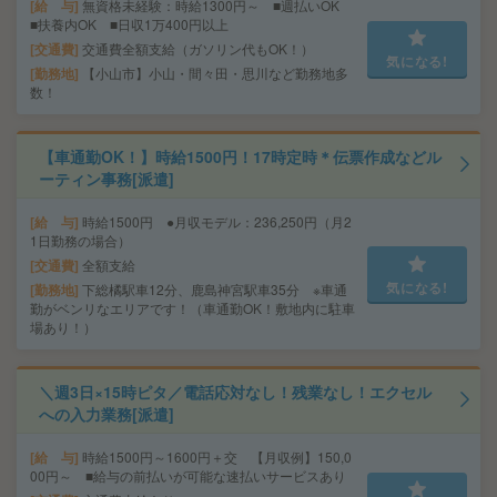
給 与
無資格未経験：時給1300円～ ■週払いOK
■扶養内OK ■日収1万400円以上
交通費
交通費全額支給（ガソリン代もOK！）
気になる!
勤務地
【小山市】小山・間々田・思川など勤務地多
数！
【車通勤OK！】時給1500円！17時定時＊伝票作成などル
ーティン事務[派遣]
給 与
時給1500円 ●月収モデル：236,250円（月2
1日勤務の場合）
交通費
全額支給
気になる!
勤務地
下総橘駅車12分、鹿島神宮駅車35分 ※車通
勤がベンリなエリアです！（車通勤OK！敷地内に駐車
場あり！）
＼週3日×15時ピタ／電話応対なし！残業なし！エクセル
への入力業務[派遣]
給 与
時給1500円～1600円＋交 【月収例】150,0
00円～ ■給与の前払いが可能な速払いサービスあり