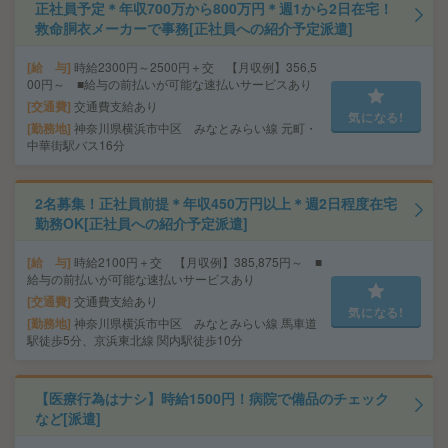
正社員予定＊年収700万から800万円＊週1から2日在宅！
救命胴衣メーカーで事務[正社員への紹介予定派遣]
給 与
時給2300円～2500円＋交 【月収例】356,5
00円～ ■給与の前払いが可能な速払いサービスあり
交通費
交通費支給あり
気になる!
勤務地
神奈川県横浜市中区 みなとみらい線 元町・
中華街駅バス16分
2名募集！正社員前提＊年収450万円以上＊週2日程度在宅
勤務OK[正社員への紹介予定派遣]
給 与
時給2100円＋交 【月収例】385,875円～ ■
給与の前払いが可能な速払いサービスあり
交通費
交通費支給あり
気になる!
勤務地
神奈川県横浜市中区 みなとみらい線 馬車道
駅徒歩5分、京浜東北線 関内駅徒歩10分
【医療行為はナシ】時給1500円！病院で備品のチェック
など[派遣]