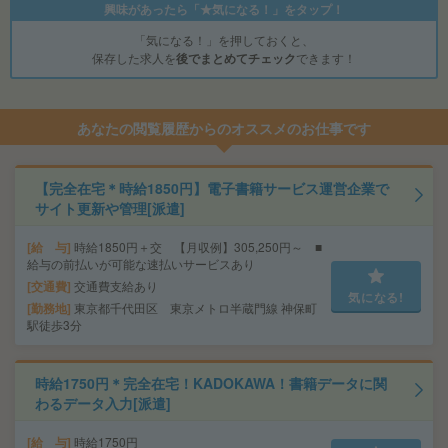
興味があったら「★気になる！」をタップ！
「気になる！」を押しておくと、
保存した求人を
後でまとめてチェック
できます！
あなたの閲覧履歴からのオススメのお仕事です
【完全在宅＊時給1850円】電子書籍サービス運営企業で
サイト更新や管理[派遣]
給 与
時給1850円＋交 【月収例】305,250円～ ■
給与の前払いが可能な速払いサービスあり
交通費
交通費支給あり
気になる!
勤務地
東京都千代田区 東京メトロ半蔵門線 神保町
駅徒歩3分
時給1750円＊完全在宅！KADOKAWA！書籍データに関
わるデータ入力[派遣]
給 与
時給1750円