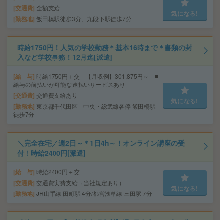
交通費
全額支給
気になる!
勤務地
飯田橋駅徒歩3分、九段下駅徒歩7分
時給1750円！人気の学校勤務＊基本16時まで＊書類の封
入など学校事務！12月迄[派遣]
給 与
時給1750円＋交 【月収例】301,875円～ ■
給与の前払いが可能な速払いサービスあり
交通費
交通費支給あり
気になる!
勤務地
東京都千代田区 中央・総武線各停 飯田橋駅
徒歩7分
＼完全在宅／週2日～＊1日4h～！オンライン講座の受
付！時給2400円[派遣]
給 与
時給2400円＋交
交通費
交通費実費支給（当社規定あり）
気になる!
勤務地
JR山手線 田町駅 4分/都営浅草線 三田駅 7分