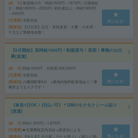
給 与
無資格の方：時給1500円～1875円 / 介護福祉
士：時給1800円～2250円 / 初任者以上：時給1600円
～2000円
交通費
全額支給
気になる!
勤務地
【日立市】日立・常陸多賀・大甕・小木津・
十王など勤務地多数！
【8月開始】高時給1600円！制服貸与！長期！事務のお仕
事[派遣]
給 与
時給1600円 月収例 256,000円
交通費
全額支給
気になる!
勤務地
八幡宿駅車6分 ※敷地内無料駐車場あり！事
務所までもスグです！
《単発1日OK！日払い可》＊DMのモクモクシール貼り
[派遣]
給 与
時給1,500円～1,875円
交通費
■ 交通費規定内支給 ※派遣先による
気になる!
勤務地
【牛久市】牛久駅・ひたち野うしく駅など勤