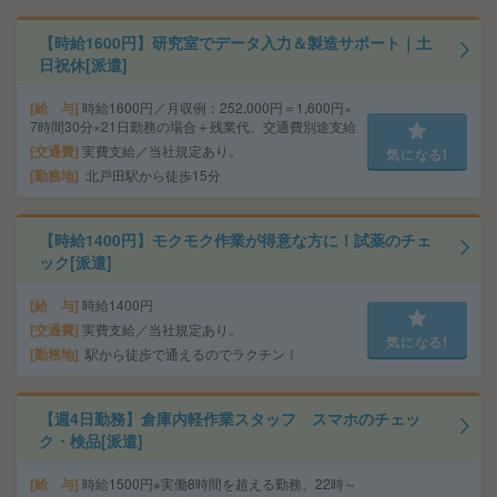
【時給1600円】研究室でデータ入力＆製造サポート｜土
日祝休[派遣]
給 与
時給1600円／月収例：252,000円＝1,600円×
7時間30分×21日勤務の場合＋残業代、交通費別途支給
交通費
実費支給／当社規定あり。
気になる!
勤務地
北戸田駅から徒歩15分
【時給1400円】モクモク作業が得意な方に！試薬のチェ
ック[派遣]
給 与
時給1400円
交通費
実費支給／当社規定あり。
気になる!
勤務地
駅から徒歩で通えるのでラクチン！
【週4日勤務】倉庫内軽作業スタッフ スマホのチェッ
ク・検品[派遣]
給 与
時給1500円※実働8時間を超える勤務、22時～