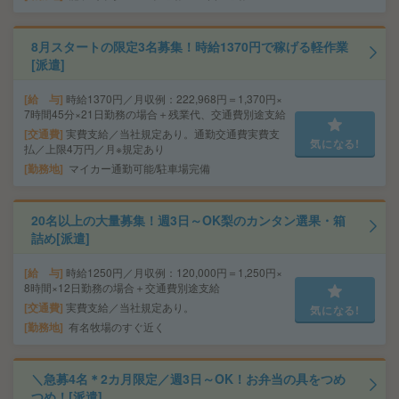
8月スタートの限定3名募集！時給1370円で稼げる軽作業
[派遣]
給 与
時給1370円／月収例：222,968円＝1,370円×
7時間45分×21日勤務の場合＋残業代、交通費別途支給
交通費
実費支給／当社規定あり。通勤交通費実費支
気になる!
払／上限4万円／月※規定あり
勤務地
マイカー通勤可能/駐車場完備
20名以上の大量募集！週3日～OK梨のカンタン選果・箱
詰め[派遣]
給 与
時給1250円／月収例：120,000円＝1,250円×
8時間×12日勤務の場合＋交通費別途支給
交通費
実費支給／当社規定あり。
気になる!
勤務地
有名牧場のすぐ近く
＼急募4名＊2カ月限定／週3日～OK！お弁当の具をつめ
つめ！[派遣]