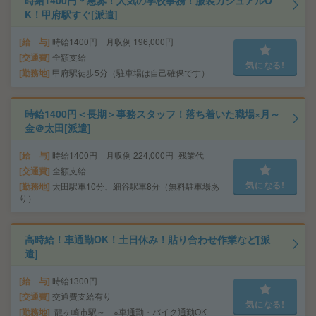
時給1400円＊急募！人気の学校事務！服装カジュアルO
K！甲府駅すぐ[派遣]
給 与
時給1400円 月収例 196,000円
交通費
全額支給
気になる!
勤務地
甲府駅徒歩5分（駐車場は自己確保です）
時給1400円＜長期＞事務スタッフ！落ち着いた職場×月～
金＠太田[派遣]
給 与
時給1400円 月収例 224,000円+残業代
交通費
全額支給
気になる!
勤務地
太田駅車10分、細谷駅車8分（無料駐車場あ
り）
高時給！車通勤OK！土日休み！貼り合わせ作業など[派
遣]
給 与
時給1300円
交通費
交通費支給有り
気になる!
勤務地
龍ヶ崎市駅～ ※車通勤・バイク通勤OK