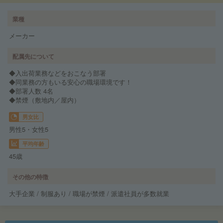
業種
メーカー
配属先について
◆入出荷業務などをおこなう部署
◆同業務の方もいる安心の職場環境です！
◆部署人数 4名
◆禁煙（敷地内／屋内）
男女比
男性5・女性5
平均年齢
45歳
その他の特徴
大手企業 / 制服あり / 職場が禁煙 / 派遣社員が多数就業