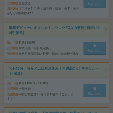
交通費
全額支給
気になる!
勤務地
【甲府市】甲府・南甲府・酒折・金手・善光
寺など勤務地多数！
事務デビューにオススメ！コツコツPC入力事務│時給148
0円[派遣]
給 与
時給1480円
交通費
実費支給／当社規定あり
気になる!
勤務地
無料駐車場完備／最寄り駅から徒歩5分圏内
＼9-16時！時短／土日祝お休み！車通勤OK！事務サポー
ト[派遣]
給 与
時給1400円～1450円
交通費
全額支給
気になる!
勤務地
宇都宮駅徒歩20分（無料駐車場ございま
す！）