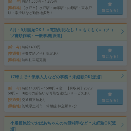
給 与
時給1,500円～1,875円
勤務地
【水戸市】水戸駅・赤塚駅・内原駅・東水戸
気になる!
駅・常澄駅など勤務地多数！
8月・9月開始OK！＜電話対応なし！＞もくもく×コツコ
ツ書類作成・一般事務[派遣]
給 与
時給1400円
交通費
実費支給／当社規定あり
気になる!
勤務地
無料駐車場完備
17時まで＊伝票入力などの事務＊未経験OK[派遣]
給 与
時給1400円～1500円＋交 【月収例】267,7
50円～ ■給与の前払いが可能な速払いサービスあり
交通費
交通費支給あり
気になる!
勤務地
茨城県土浦市 常磐線 神立駅車7分
小規模施設でおばあちゃんのお話相手など＊未経験OK[派
遣]