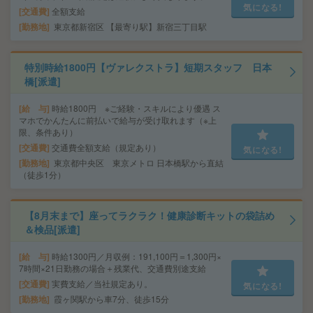
気になる!
交通費
全額支給
勤務地
東京都新宿区 【最寄り駅】新宿三丁目駅
特別時給1800円【ヴァレクストラ】短期スタッフ 日本
橋[派遣]
給 与
時給1800円 ※ご経験・スキルにより優遇 ス
マホでかんたんに前払いで給与が受け取れます（※上
限、条件あり）
交通費
交通費全額支給（規定あり）
気になる!
勤務地
東京都中央区 東京メトロ 日本橋駅から直結
（徒歩1分）
【8月末まで】座ってラクラク！健康診断キットの袋詰め
＆検品[派遣]
給 与
時給1300円／月収例：191,100円＝1,300円×
7時間×21日勤務の場合＋残業代、交通費別途支給
交通費
実費支給／当社規定あり。
気になる!
勤務地
霞ヶ関駅から車7分、徒歩15分