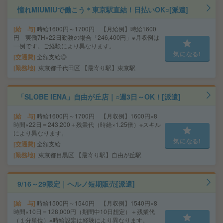
憧れMIUMIUで働こう＊東京駅直結！日払いOK○[派遣]
給 与
時給1600円～1700円 【月給例】時給1600
円 実働7H×22日勤務の場合「246,400円」※月収例は
一例です。ご経験により異なります。
気になる!
交通費
全額支給◎
勤務地
東京都千代田区 【最寄り駅】東京駅
「SLOBE IENA」自由が丘店｜○週3日～OK！[派遣]
給 与
時給1600円～1700円 【月収例】1600円×8
時間×22日＝243,200＋残業代（時給×1.25倍）※スキル
により異なります。
気になる!
交通費
全額支給
勤務地
東京都目黒区 【最寄り駅】自由が丘駅
9/16～29限定｜ヘルノ短期販売[派遣]
給 与
時給1500円～1540円 【月収例】1540円×8
時間×10日＝128,000円（期間中10日想定）＋残業代
（１分単位）※時給設定は経験により異なります。