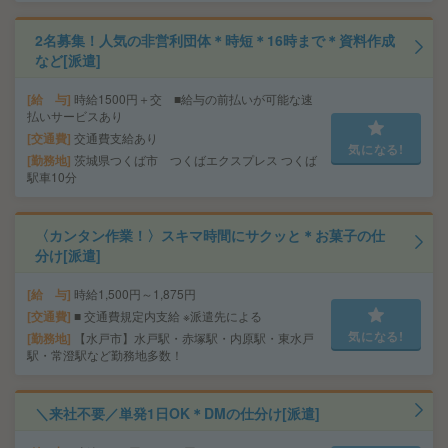
2名募集！人気の非営利団体＊時短＊16時まで＊資料作成
など[派遣]
給 与
時給1500円＋交 ■給与の前払いが可能な速
払いサービスあり
交通費
交通費支給あり
気になる!
勤務地
茨城県つくば市 つくばエクスプレス つくば
駅車10分
〈カンタン作業！〉スキマ時間にサクッと＊お菓子の仕
分け[派遣]
給 与
時給1,500円～1,875円
交通費
■ 交通費規定内支給 ※派遣先による
気になる!
勤務地
【水戸市】水戸駅・赤塚駅・内原駅・東水戸
駅・常澄駅など勤務地多数！
＼来社不要／単発1日OK＊DMの仕分け[派遣]