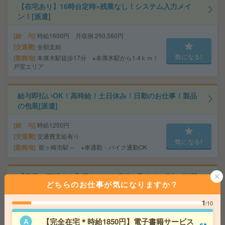
【在宅あり】16時台定時×残業なし！システム入力メイ
ン！[派遣]
給 与
時給1600円 月収例 250,560円
交通費
全額支給
気になる!
勤務地
本厚木駅徒歩17分 ※本厚木駅から1.4ｋｍ！
戸室エリア
給与即払いOK！高時給！土日休み！日勤のお仕事！製品
の包装[派遣]
給 与
時給1250円
交通費
交通費支給有り
気になる!
勤務地
龍ヶ崎市駅～ ※車通勤・バイク通勤OK
【月収23万越え！】働きながら資格が取れる！PCで診断
どちらのお仕事が気になりますか？
書作成＊土日祝休み[派遣]
1
/10
給 与
時給1450円 〈月給〉23万2000円 11600円
×20日
【完全在宅＊時給1850円】電子書籍サービス