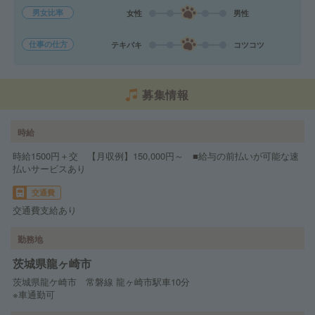
男女比率
女性
男性
仕事の仕方
テキパキ
コツコツ
募集情報
時給
時給1500円＋交 【月収例】150,000円～ ■給与の前払いが可能な速
払いサービスあり
交通費
交通費支給あり
勤務地
茨城県龍ヶ崎市
茨城県龍ケ崎市 常磐線 龍ヶ崎市駅車10分
※車通勤可