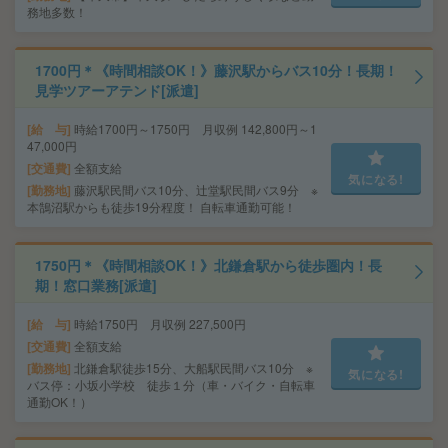
務地多数！
1700円＊《時間相談OK！》藤沢駅からバス10分！長期！
見学ツアーアテンド[派遣]
給 与
時給1700円～1750円 月収例 142,800円～1
47,000円
交通費
全額支給
気になる!
勤務地
藤沢駅民間バス10分、辻堂駅民間バス9分 ※
本鵠沼駅からも徒歩19分程度！ 自転車通勤可能！
1750円＊《時間相談OK！》北鎌倉駅から徒歩圏内！長
期！窓口業務[派遣]
給 与
時給1750円 月収例 227,500円
交通費
全額支給
勤務地
北鎌倉駅徒歩15分、大船駅民間バス10分 ※
気になる!
バス停：小坂小学校 徒歩１分（車・バイク・自転車
通勤OK！）