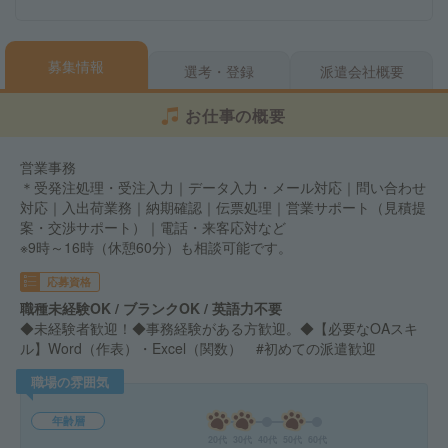
募集情報
選考・登録
派遣会社概要
お仕事の概要
営業事務
＊受発注処理・受注入力｜データ入力・メール対応｜問い合わせ
対応｜入出荷業務｜納期確認｜伝票処理｜営業サポート（見積提
案・交渉サポート）｜電話・来客応対など
※9時～16時（休憩60分）も相談可能です。
応募資格
職種未経験OK / ブランクOK / 英語力不要
◆未経験者歓迎！◆事務経験がある方歓迎。◆【必要なOAスキ
ル】Word（作表）・Excel（関数） #初めての派遣歓迎
職場の雰囲気
年齢層
20代
30代
40代
50代
60代