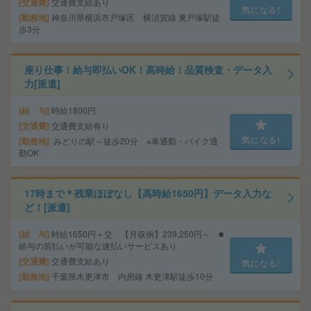
交通費
交通費支給あり
気になる!
勤務地
神奈川県横浜市戸塚区 横須賀線 東戸塚駅徒
歩3分
座り仕事！給与即払いOK！高時給！品質検査・データ入
力[派遣]
給 与
時給1800円
交通費
交通費支給有り
気になる!
勤務地
みどりの駅～徒歩20分 ※車通勤・バイク通
勤OK
17時まで＊残業ほぼなし【高時給1650円】データ入力な
ど！[派遣]
給 与
時給1650円＋交 【月収例】239,250円～ ■
給与の前払いが可能な速払いサービスあり
交通費
交通費支給あり
気になる!
勤務地
千葉県木更津市 内房線 木更津駅徒歩10分