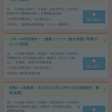
給 与
時給1300円／月収例：218,400円＝1,300円×
8時間×21日勤務の場合＋交通費別途支給
交通費
実費支給／当社規定あり。
気になる!
勤務地
《無料駐車場完備》マイカー通勤OK
＼40～60代活躍中！／健康ジュース《飲み放題》野菜の
カット[派遣]
給 与
時給1350円／月収例：259,548円＝1,350円×
7時間45分×20日勤務の場合＋残業代（月10ｈの場
合）、交通費、深夜手当別途支給
気になる!
交通費
実費支給／当社規定あり。
勤務地
無料駐車場完備
同期3～4名募集！月33万以上可＆2年で正社員実績有｜製
造[派遣]
給 与
時給1650円／月収例：339,090円＝1,650円×
8時間×21日勤務の場合＋残業代（30時間の場合）、交
通費別途支給