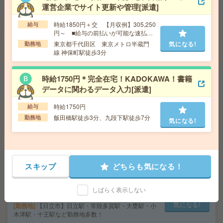
交通費
交通費支給（規定有）
運営企業でサイト更新や管理[派遣]
気になる!
勤務地
つくば駅から車で10分 ★車・バイク・自転
車で通勤OK！
時給1850円＋交 【月収例】305,250
給与
円～ ■給与の前払いが可能な速払い
サービスあり
東京都千代田区 東京メトロ半蔵門
気になる!
勤務地
【医療行為はナシ】時給1400円！病院で備品のチェック
線 神保町駅徒歩3分
など＊[派遣]
時給1750円＊完全在宅！KADOKAWA！書籍
給 与
無資格の方：時給1400円～1750円 / 介護福祉
士：時給1700円～2125円 / 初任者以上：時給1500円
データに関わるデータ入力[派遣]
～1875円
交通費
全額支給
時給1750円
給与
気になる!
勤務地
【宇都宮市】宇都宮・雀宮・岡本・西川田な
飯田橋駅徒歩3分、九段下駅徒歩7分
勤務地
気になる!
ど勤務地多数！
〈カンタン作業！〉スキマ時間にサクッと＊DMの仕分け
[派遣]
スキップ
どちらも気になる！
給 与
時給1,500円～1,875円
しばらく表示しない
交通費
■ 交通費規定内支給 ※派遣先による
気になる!
勤務地
【日立市】日立駅・常陸多賀駅・大甕駅・小
木津駅・十王駅など勤務地多数！