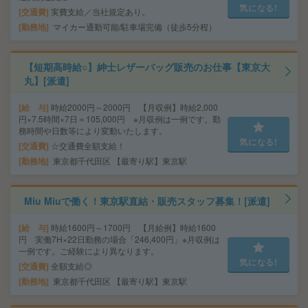
気になる!
交通費
実費支給／当社規定あり。
勤務地
マイカー通勤可能/駐車場完備（徒歩5分程）
【短期高時給○】紳士レザーバッグ販売のお仕事【東京大
丸】[派遣]
給 与
時給2000円～2000円 【月収例】時給2,000
円×7.5時間×7日＝105,000円 ※月収例は一例です。勤
務時間や日数等により変動いたします。
気になる!
交通費
☆交通費全額支給！
勤務地
東京都千代田区 【最寄り駅】東京駅
Miu Miuで働く！東京駅直結・販売スタッフ募集！[派遣]
給 与
時給1600円～1700円 【月給例】時給1600
円 実働7H×22日勤務の場合「246,400円」※月収例は
一例です。ご経験により異なります。
気になる!
交通費
全額支給◎
勤務地
東京都千代田区 【最寄り駅】東京駅