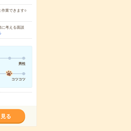
ま作業できます○
緒に考える面談
る
男性
コツコツ
く見る