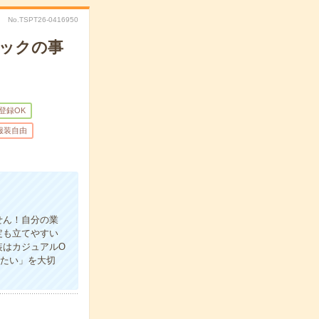
No.TSPT26-0416950
ェックの事
B登録OK
服装自由
せん！自分の業
定も立てやすい
装はカジュアルO
みたい」を大切