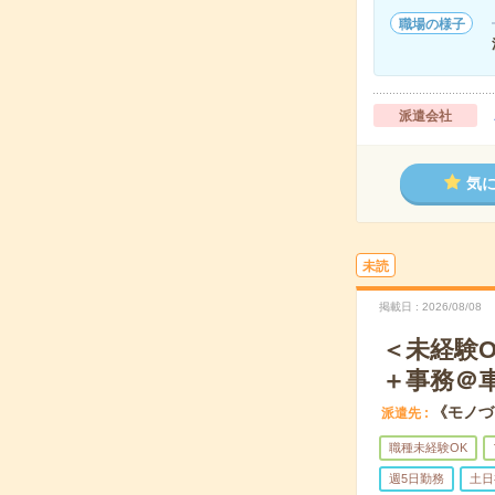
職場の様子
派遣会社
気
未読
掲載日
2026/08/08
＜未経験
＋事務＠車
《モノづ
派遣先
職種未経験OK
週5日勤務
土日