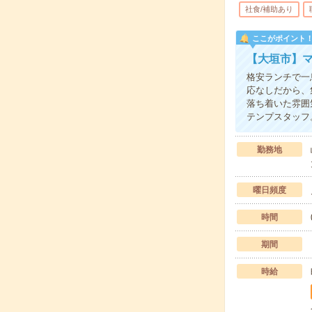
社食/補助あり
ここがポイント
【大垣市】
格安ランチで一
応なしだから、
落ち着いた雰囲
テンプスタッフ
勤務地
曜日頻度
時間
期間
時給