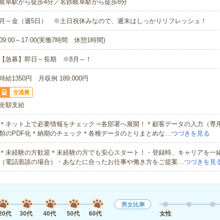
岐阜駅から徒歩4分／名鉄岐阜駅から徒歩8分
月～金（週5日） ※土日祝休みなので、週末はしっかりリフレッシュ！
09:00～17:00(実働7時間 休憩1時間)
【急募】即日～長期 ※8月～！
時給1350円 月収例 189,000円
交通費
全額支給
＊ネット上で必要情報をチェック⇒各部署へ展開！＊顧客データの入力（専
類のPDF化＊納期のチェック＊各種データのとりまとめな…
つづきを見る
＊未経験の方歓迎＊未経験の方でも安心スタート！・登録時、キャリアを一
（電話面談の場合）・あなたに合ったお仕事や働き方をご提案…
つづきを見
男女比率
20代
30代
40代
50代
60代
女性