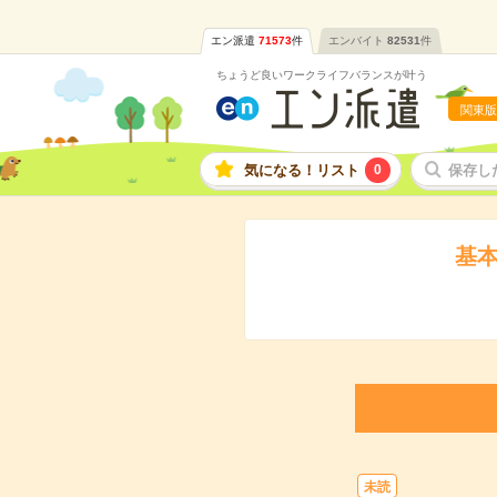
エン派遣
71573
件
エンバイト
82531
件
ちょうど良いワークライフバランスが叶う
関東版
気になる！リスト
0
保存し
基
未読