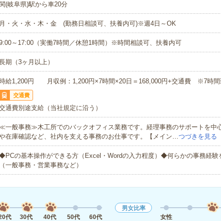
関(岐阜県)駅から車20分
月・火・水・木・金 (勤務日相談可、扶養内可)※週4日～OK
9:00～17:00（実働7時間／休憩1時間）※時間相談可、扶養内可
長期（3ヶ月以上）
時給1,200円 月収例：1,200円×7時間×20日＝168,000円+交通費 ※7
交通費
交通費別途支給（当社規定に沿う）
≪一般事務≫木工所でのバックオフィス業務です。経理事務のサポートを中
や在庫確認など、社内を支える事務のお仕事です。【メイン…
つづきを見る
◆PCの基本操作ができる方（Excel・Wordの入力程度）◆何らかの事務経
（一般事務・営業事務など）
男女比率
20代
30代
40代
50代
60代
女性