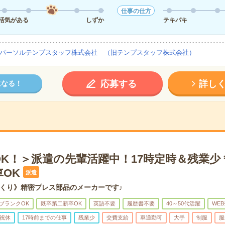
仕事の仕方
活気がある
しずか
テキパキ
パーソルテンプスタッフ株式会社 （旧テンプスタッフ株式会社）
応募する
詳し
になる！
OK！＞派遣の先輩活躍中！17時定時＆残業少
OK
派遣
くり》精密プレス部品のメーカーです♪
ブランクOK
既卒第二新卒OK
英語不要
履歴書不要
40～50代活躍
WE
祝休
17時前までの仕事
残業少
交費支給
車通勤可
大手
制服
服