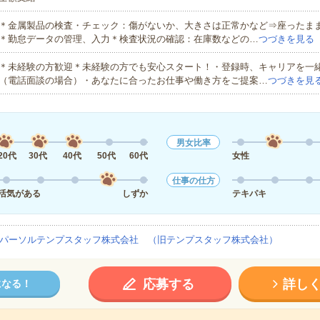
＊金属製品の検査・チェック：傷がないか、大きさは正常かなど⇒座ったま
＊勤怠データの管理、入力＊検査状況の確認：在庫数などの…
つづきを見る
＊未経験の方歓迎＊未経験の方でも安心スタート！・登録時、キャリアを一
（電話面談の場合）・あなたに合ったお仕事や働き方をご提案…
つづきを見
男女比率
20代
30代
40代
50代
60代
女性
仕事の仕方
活気がある
しずか
テキパキ
パーソルテンプスタッフ株式会社 （旧テンプスタッフ株式会社）
応募する
詳し
になる！