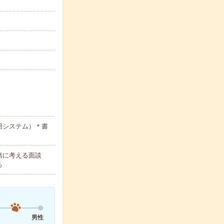
用システム）＊書
緒に考える面談
る
男性