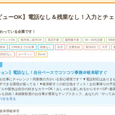
ビューOK】電話なし＆残業なし！入力とチ
わっている企業です！
ブランクOK
既卒第二新卒OK
英語不要
履歴書不要
40～50代活躍
WE
祝休
17時前までの仕事
残業なし
住宅
交費支給
駅歩5分
大手
話対応なし
ルーティン
Excel
！
ション】電話なし！自分ペースでコツコツ事務＠岐阜駅すぐ
お仕事にチャレンジ！同業務の方がいる安心環境です＊▼電話対応はありま
中できる環境が揃ってる！▼岐阜駅すぐの好立地オフィス！お仕事帰りの予
イルや髪色は自分の好きなカラーOK！おしゃれも楽しめるからモチベUP↑服
ルも自由！未経験歓迎のお仕事が豊富なテンプスタッフ。あなたの「やって
づきを見る
岐阜県岐阜市