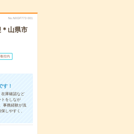
No.NXGF773 001
迎＊山県市
養控内
です！
、在庫確認など
ートをしなが
、事務経験が浅
確保しやすく、