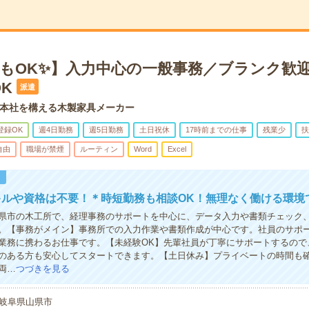
5時もOK✨】入力中心の一般事務／ブランク歓
K
派遣
本社を構える木製家具メーカー
登録OK
週4日勤務
週5日勤務
土日祝休
17時前までの仕事
残業少
扶
自由
職場が禁煙
ルーティン
Word
Excel
！
キルや資格は不要！＊時短勤務も相談OK！無理なく働ける環境
県市の木工所で、経理事務のサポートを中心に、データ入力や書類チェック
。【事務がメイン】事務所での入力作業や書類作成が中心です。社員のサポ
業務に携わるお仕事です。【未経験OK】先輩社員が丁寧にサポートするので
のある方も安心してスタートできます。【土日休み】プライベートの時間も
両…
つづきを見る
岐阜県山県市