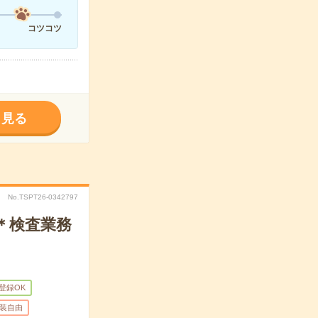
コツコツ
く見る
No.TSPT26-0342797
＊検査業務
B登録OK
装自由