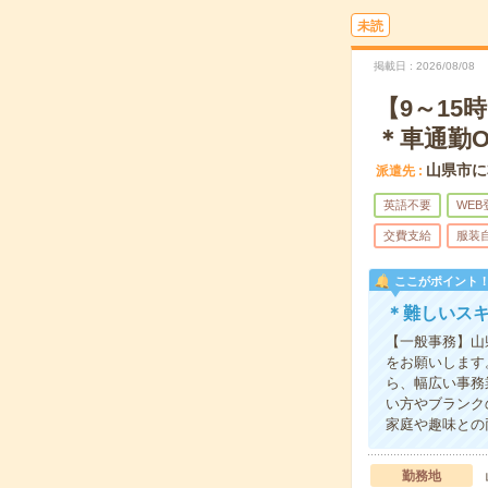
未読
掲載日
2026/08/08
【9～1
＊車通勤O
山県市に
派遣先
英語不要
WEB
交費支給
服装
ここがポイント
＊難しいス
【一般事務】山
をお願いします
ら、幅広い事務
い方やブランク
家庭や趣味との
勤務地