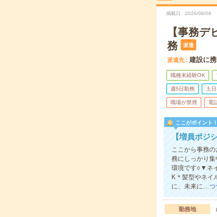
掲載日
2026/08/08
【事務デ
務
派遣
建設に携
派遣先
職種未経験OK
週5日勤務
土日
職場が禁煙
電
ここがポイント
【増員ポジ
ここから事務の
務にしっかり集
環境です○▼ネ
K＊髪型やネイ
に、未来に…
つ
勤務地