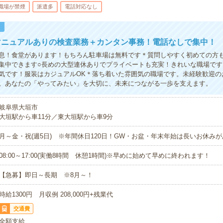
職場が禁煙
派遣多
電話対応なし
！
マニュアルありの検査業務＋カンタン事務！電話なしで集中！
息！食堂があります！もちろん駐車場は無料です＊質問しやすく初めての方
集中できます○長めの大型連休ありでプライベートも充実！きれいな職場です
気です！服装はカジュアルOK＊落ち着いた雰囲気の職場です。未経験歓迎の
。あなたの「やってみたい」を大切に、未来につながる一歩を支えます。
岐阜県大垣市
大垣駅から車11分／東大垣駅から車9分
月～金・祝(週5日) ※年間休日120日！GW・お盆・年末年始は長いお休み
08:00～17:00(実働8時間 休憩1時間)※早めに始めて早めに終われます！
【急募】即日～長期 ※8月～！
時給1300円 月収例 208,000円+残業代
交通費
全額支給