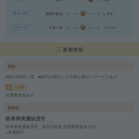
職場の様子
活気がある
しずか
仕事の仕方
テキパキ
コツコツ
募集情報
時給
時給1450円＋交 ■給与の前払いが可能な速払いサービスあり
交通費
交通費支給あり
勤務地
岐阜県美濃加茂市
岐阜県美濃加茂市 長良川鉄道 加茂野駅徒歩12分
※車通勤可