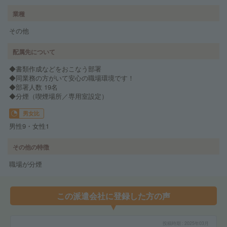
業種
その他
配属先について
◆書類作成などをおこなう部署
◆同業務の方がいて安心の職場環境です！
◆部署人数 19名
◆分煙（喫煙場所／専用室設定）
男女比
男性9・女性1
その他の特徴
職場が分煙
この派遣会社に登録した方の声
投稿時期
2025年03月