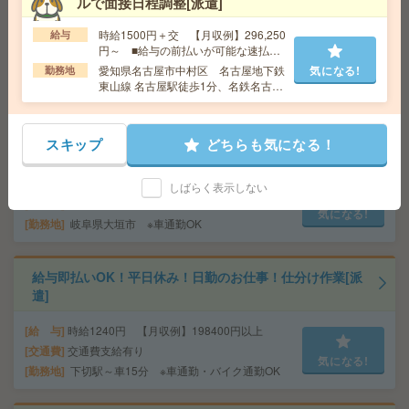
ルで面接日程調整[派遣]
給 与
時給1500円 【月収例】240000円以上
時給1500円＋交 【月収例】296,250
給与
交通費
交通費支給有り
円～ ■給与の前払いが可能な速払い
気になる!
勤務地
関下有知駅～徒歩30分 ※車通勤・バイク通
サービスあり
愛知県名古屋市中村区 名古屋地下鉄
気になる!
勤務地
勤OK
東山線 名古屋駅徒歩1分、名鉄名古屋
本線 名鉄名古屋駅徒歩1分
座り仕事！給与即払いOK！高時給！平日休み！顕微鏡検
スキップ
どちらも気になる！
査[派遣]
給 与
時給1550円 【月収例】229400円以上
しばらく表示しない
交通費
交通費支給有り
気になる!
勤務地
岐阜県大垣市 ※車通勤OK
給与即払いOK！平日休み！日勤のお仕事！仕分け作業[派
遣]
給 与
時給1240円 【月収例】198400円以上
交通費
交通費支給有り
気になる!
勤務地
下切駅～車15分 ※車通勤・バイク通勤OK