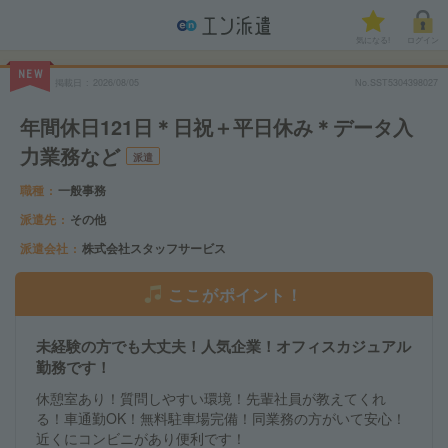
気になる!
ログイン
NEW
掲載日
2026/08/05
No.SST5304398027
年間休日121日＊日祝＋平日休み＊データ入
力業務など
派遣
職種
一般事務
派遣先
その他
派遣会社
株式会社スタッフサービス
ここがポイント！
未経験の方でも大丈夫！人気企業！オフィスカジュアル
勤務です！
休憩室あり！質問しやすい環境！先輩社員が教えてくれ
る！車通勤OK！無料駐車場完備！同業務の方がいて安心！
近くにコンビニがあり便利です！