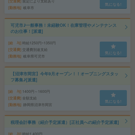
交通費
規定により支給あり
気になる!
勤務地
岐阜市
可児市♪一般事務！未経験OK！在庫管理やメンテナンス
のお仕事！[派遣]
給 与
時給1250円~1350円
交通費
交通費別途支給
気になる!
勤務地
岐阜県可児市
【沼津市岡宮】今年9月オープン！！オープニングスタッ
フ募集♪[派遣]
給 与
1400円～1600円
交通費
全額支給
気になる!
勤務地
静岡県沼津市岡宮
税理会計事務（紹介予定派遣）[正社員への紹介予定派遣]
給 与
時給1,400円