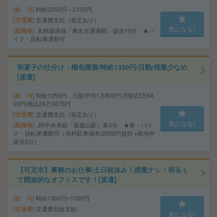
給 与
時給2050円～2100円
交通費
交通費支給（規定あり）
気になる!
勤務地
名鉄築港線「東名古屋港駅」徒歩10分 ★バ
イク・自転車通勤可
和菓子の仕分け・梱包業務/時給1350円/日勤/残業少なめ
[派遣]
給 与
時給1350円 日額平均1万800円/月額22万68
00円/残込24万3675円
交通費
交通費支給（規定あり）
気になる!
勤務地
JR中央本線「新森山駅」車3分 ★車・バイ
ク・自転車通勤可（有料駐車場有/2000円負担 ※敷地外
徒歩3分）
【可児市】事務のお仕事/土日祝休み！残業ナシ！明るく
て開放的なオフィスです！[派遣]
給 与
時給1300円~1350円
交通費
交通費別途支給
気になる!