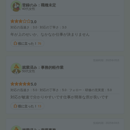
登録のみ：職種未定
40代女性
3.0
対応の迅速さ
3.0
対応の丁寧さ
3.0
年が上のせいか、なかなか仕事が決まりません
役に立った！
76
投稿時期
2025年05月
就業済み：事務的軽作業
50代女性
5.0
対応の迅速さ
5.0
対応の丁寧さ
5.0
フォロー・研修の充実度
5.0
対応が敏速で分かりやすいです仕事が簡単な所が良いです
役に立った！
13
投稿時期
2025年04月
就業済み：営業事務