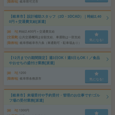
勤務地
岐阜県可児市
【岐阜市】設計補助スタッフ（2D・3DCAD）｜時給2,40
0円＋交通費支給[派遣]
給 与
時給2,400円＋交通費支給
交通費
公共交通機関は全額支給、車通勤は一部支給
気になる!
勤務地
岐阜県岐阜市六条（車通勤可・駐車場あり）
【12月までの期間限定】週3日OK！週5日もOK！／食品
やおせちの盛付け業務[派遣]
給 与
1200
勤務地
岐阜県各務原市
気になる!
【岐阜市】来場受付や予約受付・管理のお仕事です/ゴル
フ場の受付業務[派遣]
給 与
1300円