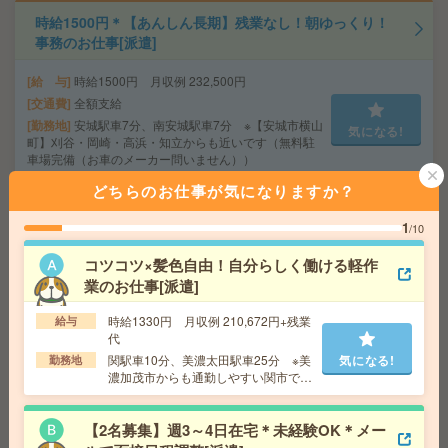
時給1500円＊【あんしん長期】残業なし！朝ゆっくり！
事務のお仕事[派遣]
給 与
時給1500円 月収例 232,500円
交通費
全額支給
勤務地
安城駅車7分、南安城駅車7分 ※【安城市横山
気になる!
町】刈谷・岡崎・高浜・知立からも近いです（無料駐
車場完備（お車のメーカー問いません））
どちらのお仕事が気になりますか？
1800円＊＜蒲郡市！英語に抵抗がなければOK！庶務メイ
1
/10
ンの事務スタッフ＞[派遣]
コツコツ×髪色自由！自分らしく働ける軽作
給 与
時給1800円～1900円 月収例 288,000円～3
業のお仕事[派遣]
04,000円+残業代
交通費
全額支給
時給1330円 月収例 210,672円+残業
給与
気になる!
勤務地
蒲郡競艇場前駅車5分（無料駐車場ありま
代
す！）
関駅車10分、美濃太田駅車25分 ※美
気になる!
勤務地
濃加茂市からも通勤しやすい関市で
す！（無料駐車場あります！制服通勤
もOK）
給与即払いOK！高時給！土日休み！目視検査業務など[派
【2名募集】週3～4日在宅＊未経験OK＊メー
遣]