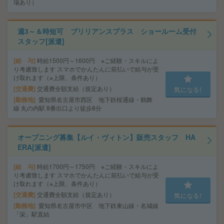
場あり）
週3～＆時短可 ブリリアンスプラス ショールーム受付
スタッフ[派遣]
給 与
時給1500円～1600円 ※ご経験・スキルによ
り考慮致します スマホでかんたんに前払いで給与が受
け取れます（※上限、条件あり）
交通費
交通費全額支給（規定あり）
気になる!
勤務地
愛知県名古屋市西区 地下鉄桜通線・鶴舞
線 丸の内駅 8番出口より徒歩8分
オープニング募集【ルイ・ヴィトン】販売スタッフ HA
ERA[派遣]
給 与
時給1700円～1750円 ※ご経験・スキルによ
り考慮致します スマホでかんたんに前払いで給与が受
け取れます（※上限、条件あり）
交通費
交通費全額支給（規定あり）
気になる!
勤務地
愛知県名古屋市中区 地下鉄東山線・名城線
「栄」駅直結