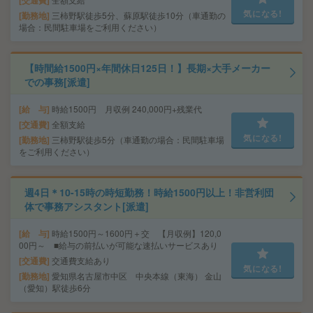
気になる!
勤務地
三柿野駅徒歩5分、蘇原駅徒歩10分（車通勤の
場合：民間駐車場をご利用ください）
【時間給1500円×年間休日125日！】長期×大手メーカー
での事務[派遣]
給 与
時給1500円 月収例 240,000円+残業代
交通費
全額支給
気になる!
勤務地
三柿野駅徒歩5分（車通勤の場合：民間駐車場
をご利用ください）
週4日＊10-15時の時短勤務！時給1500円以上！非営利団
体で事務アシスタント[派遣]
給 与
時給1500円～1600円＋交 【月収例】120,0
00円～ ■給与の前払いが可能な速払いサービスあり
交通費
交通費支給あり
気になる!
勤務地
愛知県名古屋市中区 中央本線（東海） 金山
（愛知）駅徒歩6分