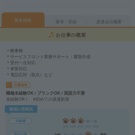
募集情報
選考・登録
派遣会社概要
お仕事の概要
一般事務
＊サービスフロント業務サポート：書類作成
＊受付一次対応
＊来客対応
＊電話応対（取次）など
応募資格
職種未経験OK / ブランクOK / 英語力不要
未経験OK！ #初めての派遣歓迎
職場の雰囲気
年齢層
20代
30代
40代
50代
60代
男女比率
女性
男性