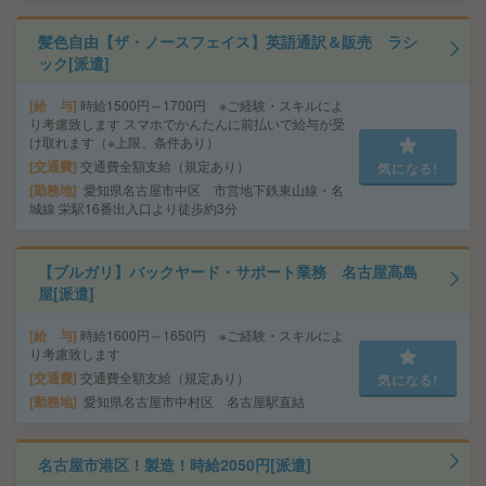
髪色自由【ザ・ノースフェイス】英語通訳＆販売 ラシ
ック[派遣]
給 与
時給1500円～1700円 ※ご経験・スキルによ
り考慮致します スマホでかんたんに前払いで給与が受
け取れます（※上限、条件あり）
交通費
交通費全額支給（規定あり）
気になる!
勤務地
愛知県名古屋市中区 市営地下鉄東山線・名
城線 栄駅16番出入口より徒歩約3分
【ブルガリ】バックヤード・サポート業務 名古屋高島
屋[派遣]
給 与
時給1600円～1650円 ※ご経験・スキルによ
り考慮致します
交通費
交通費全額支給（規定あり）
気になる!
勤務地
愛知県名古屋市中村区 名古屋駅直結
名古屋市港区！製造！時給2050円[派遣]