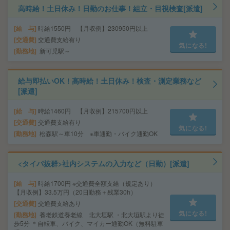
高時給！土日休み！日勤のお仕事！組立・目視検査[派遣]
給 与
時給1550円 【月収例】230950円以上
交通費
交通費支給有り
気になる!
勤務地
新可児駅～
給与即払いOK！高時給！土日休み！検査・測定業務など
[派遣]
給 与
時給1460円 【月収例】215700円以上
交通費
交通費支給有り
気になる!
勤務地
松森駅～車10分 ※車通勤・バイク通勤OK
<タイパ抜群>社内システムの入力など（日勤）[派遣]
給 与
時給1700円 ※交通費全額支給（規定あり）
【月収例】33.5万円（20日勤務＋残業30h）
交通費
交通費支給あり
気になる!
勤務地
養老鉄道養老線 北大垣駅 ・北大垣駅より徒
歩5分 ＊自転車、バイク、マイカー通勤OK（無料駐車