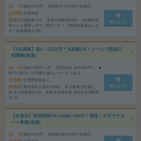
給 与
時給1330円 月収例 210,672円+残業代
交通費
全額支給
勤務地
関駅車10分、美濃太田駅車25分 ※美濃加茂
気になる!
市からも通勤しやすい関市です！（無料駐車場ありま
す！制服通勤もOK）
【2名募集】週3～4日在宅＊未経験OK＊メールで面接日
程調整[派遣]
給 与
時給1500円＋交 【月収例】296,250円～ ■
給与の前払いが可能な速払いサービスあり
交通費
交通費支給あり
気になる!
勤務地
愛知県名古屋市中村区 名古屋地下鉄東山
線 名古屋駅徒歩1分、名鉄名古屋本線 名鉄名古屋駅徒
歩1分
【各務原】時間相談OK＆時給1500円！環境！大手でサポ
ート事務[派遣]
給 与
時給1500円 月収例 240,000円+残業代
交通費
全額支給