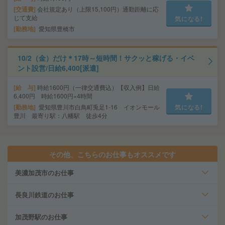
交通費
会社規定あり（上限15,100円）通勤距離に応
じて支給
気になる!
勤務地
愛知県豊橋市
10/2（金）だけ＊17時～短時間！サクッと稼げる・イベ
ント設営/日給6,400[派遣]
給 与
時給1600円（一律交通費込）【収入例】日給
6,400円 時給1600円×4時間
勤務地
愛知県豊川市白鳥町兎足1-16 イオンモール
気になる!
豊川 最寄り駅：八幡駅 徒歩4分
その他、こちらのお仕事もオススメです
美濃加茂市のお仕事
長良川鉄道のお仕事
加茂野駅のお仕事