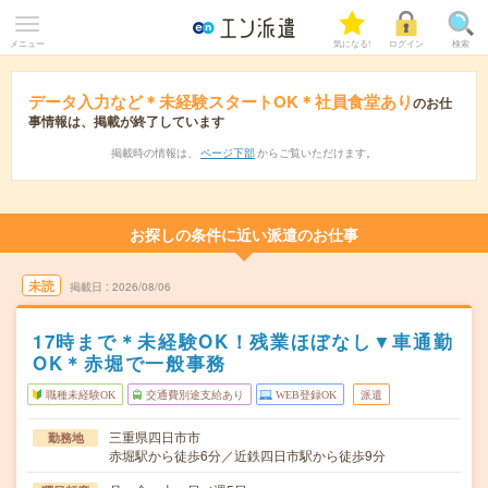
メニュー
気になる!
ログイン
検索
データ入力など＊未経験スタートOK＊社員食堂あり
のお仕
事情報は、掲載が終了しています
掲載時の情報は、
ページ下部
からご覧いただけます。
お探しの条件に近い派遣のお仕事
未読
掲載日
2026/08/06
17時まで＊未経験OK！残業ほぼなし▼車通勤
OK＊赤堀で一般事務
職種未経験OK
交通費別途支給あり
WEB登録OK
派遣
三重県四日市市
勤務地
赤堀駅から徒歩6分／近鉄四日市駅から徒歩9分