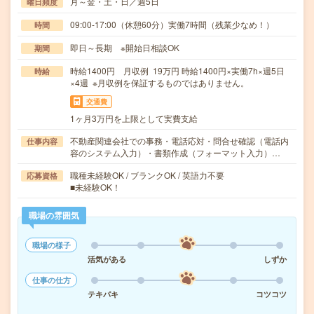
月～金・土・日／週5日
曜日頻度
09:00-17:00（休憩60分）実働7時間（残業少なめ！）
時間
即日～長期 ※開始日相談OK
期間
時給1400円 月収例 19万円 時給1400円×実働7h×週5日
時給
×4週 ※月収例を保証するものではありません。
交通費
1ヶ月3万円を上限として実費支給
不動産関連会社での事務・電話応対・問合せ確認（電話内
仕事内容
容のシステム入力）・書類作成（フォーマット入力）…
職種未経験OK / ブランクOK / 英語力不要
応募資格
■未経験OK！
職場の雰囲気
職場の様子
活気がある
しずか
仕事の仕方
テキパキ
コツコツ