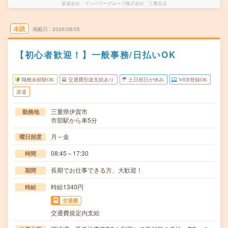
派遣会社
マンパワーグループ株式会社 三重支店
未読
掲載日
2026/08/05
【初心者歓迎！】一般事務/日払いOK
職種未経験OK
交通費別途支給あり
土日祝日が休み
WEB登録OK
派遣
三重県伊賀市
勤務地
市部駅から車5分
月～金
曜日頻度
08:45～17:30
時間
長期でお仕事できる方、大歓迎！
期間
時給1340円
時給
交通費
交通費規定内支給