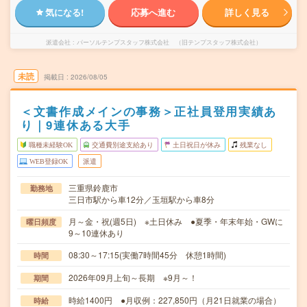
気になる!
応募へ進む
詳しく見る
派遣会社
パーソルテンプスタッフ株式会社 （旧テンプスタッフ株式会社）
未読
掲載日
2026/08/05
＜文書作成メインの事務＞正社員登用実績あ
り｜9連休ある大手
職種未経験OK
交通費別途支給あり
土日祝日が休み
残業なし
WEB登録OK
派遣
三重県鈴鹿市
勤務地
三日市駅から車12分／玉垣駅から車8分
月～金・祝(週5日) ※土日休み ●夏季・年末年始・GWに
曜日頻度
9～10連休あり
08:30～17:15(実働7時間45分 休憩1時間)
時間
2026年09月上旬～長期 ※9月～！
期間
時給1400円 ●月収例：227,850円（月21日就業の場合）
時給