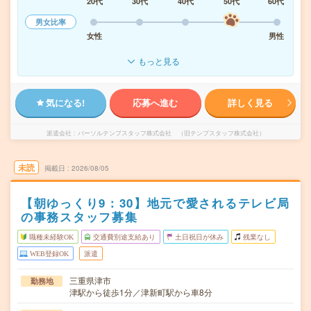
20代
30代
40代
50代
60代
男女比率
女性
男性
もっと見る
気になる!
応募へ進む
詳しく見る
派遣会社
パーソルテンプスタッフ株式会社 （旧テンプスタッフ株式会社）
未読
掲載日
2026/08/05
【朝ゆっくり9：30】地元で愛されるテレビ局
の事務スタッフ募集
職種未経験OK
交通費別途支給あり
土日祝日が休み
残業なし
WEB登録OK
派遣
三重県津市
勤務地
津駅から徒歩1分／津新町駅から車8分