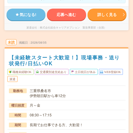
気になる!
応募へ進む
詳しく見る
派遣会社
株式会社綜合キャリアオプション 製造事業部（全国）
未読
掲載日
2026/08/05
【未経験スタート大歓迎！】現場事務・送り
状発行/日払いOK
職種未経験OK
交通費別途支給あり
土日祝日が休み
WEB登録OK
派遣
三重県桑名市
勤務地
伊勢朝日駅から車12分
月～金
曜日頻度
08:30～17:15
時間
長期でお仕事できる方、大歓迎！
期間