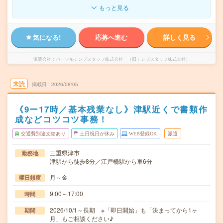
もっと見る
気になる!
応募へ進む
詳しく見る
派遣会社
パーソルテンプスタッフ株式会社 （旧テンプスタッフ株式会社）
未読
掲載日
2026/08/05
《9ー17時／基本残業なし》津駅近くで書類作
成などコツコツ事務！
交通費別途支給あり
土日祝日が休み
WEB登録OK
派遣
三重県津市
勤務地
津駅から徒歩8分／江戸橋駅から車6分
月～金
曜日頻度
9:00～17:00
時間
2026/10/1～長期 ※「即日開始」も「決まってから1ヶ
期間
月」もご相談ください♪