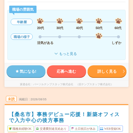
職場の雰囲気
年齢層
20代
30代
40代
50代
60代
職場の様子
活気がある
しずか
もっと見る
気になる!
応募へ進む
詳しく見る
派遣会社
パーソルテンプスタッフ株式会社 （旧テンプスタッフ株式会社）
未読
掲載日
2026/08/05
【桑名市】事務デビュー応援！新築オフィス
で入力中心の後方事務
職種未経験OK
交通費別途支給あり
土日祝日が休み
WEB登録OK