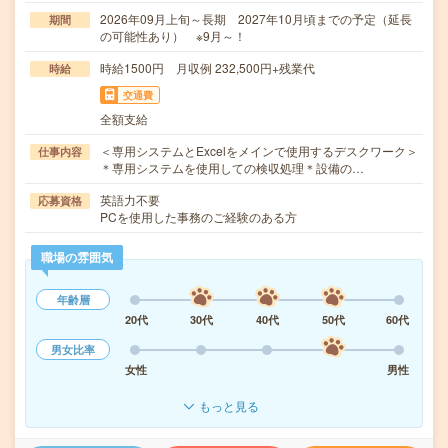
2026年09月上旬～長期 2027年10月頃までの予定（延長
期間
の可能性あり） ※9月～！
時給1500円 月収例 232,500円+残業代
時給
交通費
全額支給
＜専用システムとExcelをメインで使用するデスクワーク＞
仕事内容
＊専用システムを使用しての検収処理＊設備の…
英語力不要
応募資格
PCを使用した事務のご経験のある方
職場の雰囲気
年齢層
20代
30代
40代
50代
60代
男女比率
女性
男性
もっと見る