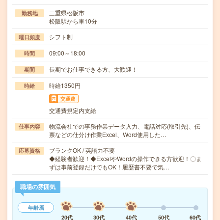
三重県松阪市
勤務地
松阪駅から車10分
シフト制
曜日頻度
09:00～18:00
時間
長期でお仕事できる方、大歓迎！
期間
時給1350円
時給
交通費
交通費規定内支給
物流会社での事務作業データ入力、電話対応(取引先)、伝
仕事内容
票などの仕分け作業Excel、Word使用した…
ブランクOK / 英語力不要
応募資格
◆経験者歓迎！◆ExcelやWordの操作できる方歓迎！〇ま
ずは事前登録だけでもOK！履歴書不要で気…
職場の雰囲気
年齢層
20代
30代
40代
50代
60代