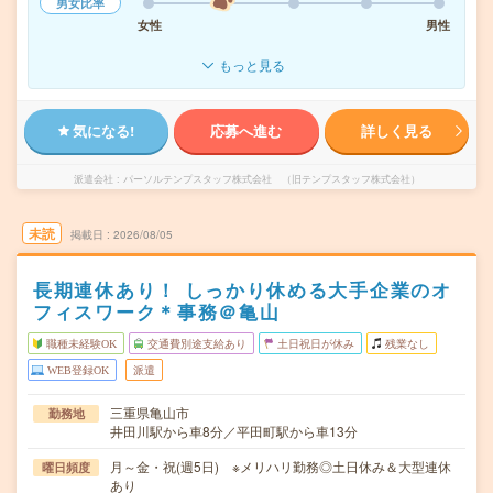
男女比率
女性
男性
もっと見る
気になる!
応募へ進む
詳しく見る
派遣会社
パーソルテンプスタッフ株式会社 （旧テンプスタッフ株式会社）
未読
掲載日
2026/08/05
長期連休あり！ しっかり休める大手企業のオ
フィスワーク＊事務＠亀山
職種未経験OK
交通費別途支給あり
土日祝日が休み
残業なし
WEB登録OK
派遣
三重県亀山市
勤務地
井田川駅から車8分／平田町駅から車13分
月～金・祝(週5日) ※メリハリ勤務◎土日休み＆大型連休
曜日頻度
あり