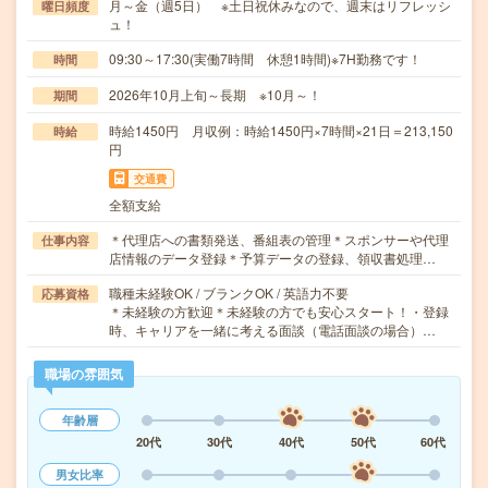
月～金（週5日） ※土日祝休みなので、週末はリフレッシ
曜日頻度
ュ！
09:30～17:30(実働7時間 休憩1時間)※7H勤務です！
時間
2026年10月上旬～長期 ※10月～！
期間
時給1450円 月収例：時給1450円×7時間×21日＝213,150
時給
円
交通費
全額支給
＊代理店への書類発送、番組表の管理＊スポンサーや代理
仕事内容
店情報のデータ登録＊予算データの登録、領収書処理…
職種未経験OK / ブランクOK / 英語力不要
応募資格
＊未経験の方歓迎＊未経験の方でも安心スタート！・登録
時、キャリアを一緒に考える面談（電話面談の場合）…
職場の雰囲気
年齢層
20代
30代
40代
50代
60代
男女比率