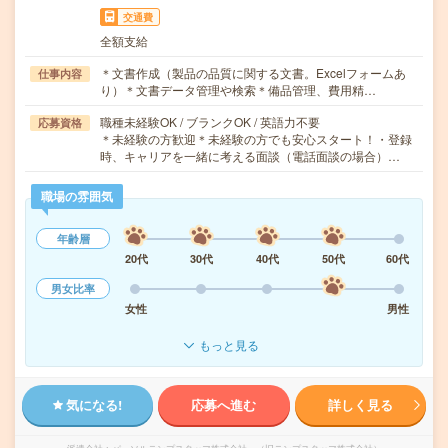
交通費
全額支給
＊文書作成（製品の品質に関する文書。Excelフォームあ
仕事内容
り）＊文書データ管理や検索＊備品管理、費用精…
職種未経験OK / ブランクOK / 英語力不要
応募資格
＊未経験の方歓迎＊未経験の方でも安心スタート！・登録
時、キャリアを一緒に考える面談（電話面談の場合）…
職場の雰囲気
年齢層
20代
30代
40代
50代
60代
男女比率
女性
男性
もっと見る
気になる!
応募へ進む
詳しく見る