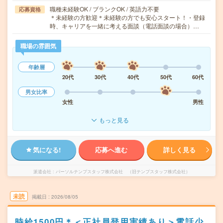
職種未経験OK / ブランクOK / 英語力不要
応募資格
＊未経験の方歓迎＊未経験の方でも安心スタート！・登録
時、キャリアを一緒に考える面談（電話面談の場合）…
職場の雰囲気
年齢層
20代
30代
40代
50代
60代
男女比率
女性
男性
もっと見る
気になる!
応募へ進む
詳しく見る
派遣会社
パーソルテンプスタッフ株式会社 （旧テンプスタッフ株式会社）
未読
掲載日
2026/08/05
時給1500円＊＜正社員登用実績あり＞電話少