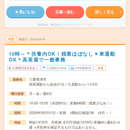
気になる!
応募へ進む
詳しく見る
派遣会社
株式会社リクルートスタッフィング
未読
掲載日
2026/08/06
10時～＊扶養内OK！残業ほぼなし▼車通勤
OK＊高茶屋で一般事務
交通費別途支給あり
土日祝日が休み
WEB登録OK
派遣
三重県津市
勤務地
高茶屋駅から徒歩21分／久居駅からバス5分
月～金／週4日
曜日頻度
10:00-15:00（休憩60分）実働4時間（残業少なめ！）
時間
2026年09月01日～長期 ※開始日相談OK ※9月～！
期間
時給1370円 月収例 8万円 時給1370円×実働4h×週4日×4
時給
週 ※月収例を保証するものではありません。