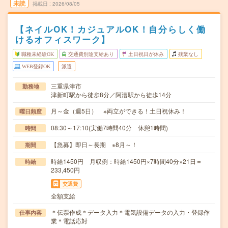
未読
掲載日
2026/08/05
【ネイルOK！カジュアルOK！自分らしく働
けるオフィスワーク】
職種未経験OK
交通費別途支給あり
土日祝日が休み
残業なし
WEB登録OK
派遣
三重県津市
勤務地
津新町駅から徒歩8分／阿漕駅から徒歩14分
月～金（週5日） ※両立ができる！土日祝休み！
曜日頻度
08:30～17:10(実働7時間40分 休憩1時間)
時間
【急募】即日～長期 ※8月～！
期間
時給1450円 月収例：時給1450円×7時間40分×21日＝
時給
233,450円
交通費
全額支給
＊伝票作成＊データ入力＊電気設備データの入力・登録作
仕事内容
業＊電話応対