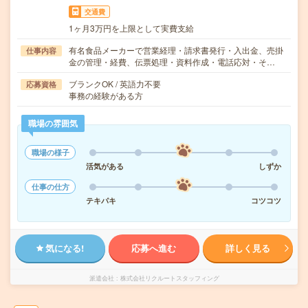
交通費
1ヶ月3万円を上限として実費支給
有名食品メーカーで営業経理・請求書発行・入出金、売掛
仕事内容
金の管理・経費、伝票処理・資料作成・電話応対・そ…
ブランクOK / 英語力不要
応募資格
事務の経験がある方
職場の雰囲気
職場の様子
活気がある
しずか
仕事の仕方
テキパキ
コツコツ
気になる!
応募へ進む
詳しく見る
派遣会社
株式会社リクルートスタッフィング