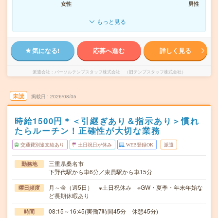
女性
男性
もっと見る
気になる!
応募へ進む
詳しく見る
派遣会社
パーソルテンプスタッフ株式会社 （旧テンプスタッフ株式会社）
未読
掲載日
2026/08/05
時給1500円＊＜引継ぎあり＆指示あり＞慣れ
たらルーチン！正確性が大切な業務
交通費別途支給あり
土日祝日が休み
WEB登録OK
派遣
三重県桑名市
勤務地
下野代駅から車6分／東員駅から車15分
月～金（週5日） ※土日祝休み ※GW・夏季・年末年始な
曜日頻度
ど長期休暇あり
08:15～16:45(実働7時間45分 休憩45分)
時間