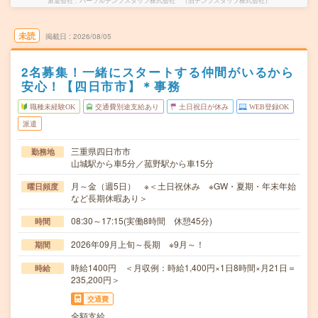
派遣会社
パーソルテンプスタッフ株式会社 （旧テンプスタッフ株式会社）
未読
掲載日
2026/08/05
2名募集！一緒にスタートする仲間がいるから
安心！【四日市市】＊事務
職種未経験OK
交通費別途支給あり
土日祝日が休み
WEB登録OK
派遣
三重県四日市市
勤務地
山城駅から車5分／菰野駅から車15分
月～金（週5日） ※＜土日祝休み ※GW・夏期・年末年始
曜日頻度
など長期休暇あり＞
08:30～17:15(実働8時間 休憩45分)
時間
2026年09月上旬～長期 ※9月～！
期間
時給1400円 ＜月収例：時給1,400円×1日8時間×月21日＝
時給
235,200円＞
交通費
全額支給