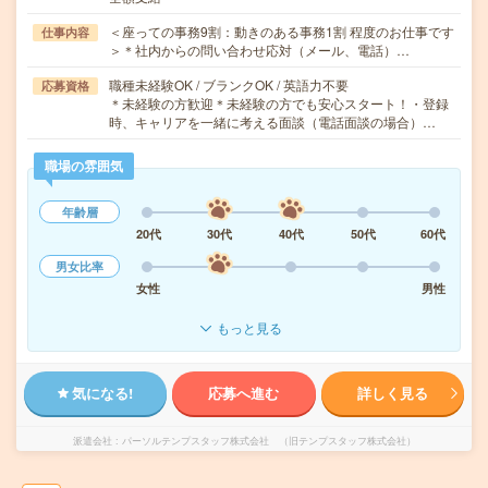
＜座っての事務9割：動きのある事務1割 程度のお仕事です
仕事内容
＞＊社内からの問い合わせ応対（メール、電話）…
職種未経験OK / ブランクOK / 英語力不要
応募資格
＊未経験の方歓迎＊未経験の方でも安心スタート！・登録
時、キャリアを一緒に考える面談（電話面談の場合）…
職場の雰囲気
年齢層
20代
30代
40代
50代
60代
男女比率
女性
男性
もっと見る
気になる!
応募へ進む
詳しく見る
派遣会社
パーソルテンプスタッフ株式会社 （旧テンプスタッフ株式会社）