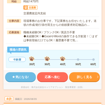
時給1470円
時給
交通費
交通費規定内支給
現場事務のお仕事です。下記業務をお任せいたします。送
仕事内容
状の作成/発行/添付荷主からの依頼要求対応物品の…
職種未経験OK / ブランクOK / 英語力不要
応募資格
◆未経験OK！◆ExcelやWordの操作できる方歓迎！〇まず
は事前登録だけでもOK！履歴書不要で気…
職場の雰囲気
年齢層
20代
30代
40代
50代
60代
気になる!
応募へ進む
詳しく見る
派遣会社
株式会社綜合キャリアオプション 製造事業部（全国）
未読
掲載日
2026/08/05