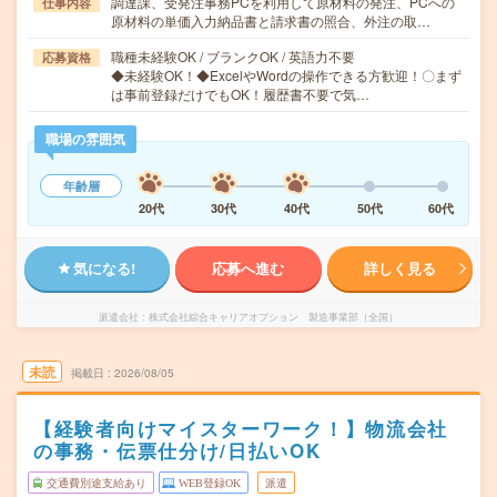
調達課、受発注事務PCを利用して原材料の発注、PCへの
仕事内容
原材料の単価入力納品書と請求書の照合、外注の取…
職種未経験OK / ブランクOK / 英語力不要
応募資格
◆未経験OK！◆ExcelやWordの操作できる方歓迎！〇まず
は事前登録だけでもOK！履歴書不要で気…
職場の雰囲気
年齢層
20代
30代
40代
50代
60代
気になる!
応募へ進む
詳しく見る
派遣会社
株式会社綜合キャリアオプション 製造事業部（全国）
未読
掲載日
2026/08/05
【経験者向けマイスターワーク！】物流会社
の事務・伝票仕分け/日払いOK
交通費別途支給あり
WEB登録OK
派遣