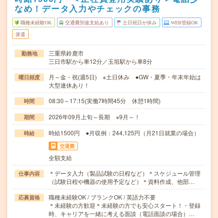
なめ！データ入力やチェックの事務
職種未経験OK
交通費別途支給あり
土日祝日が休み
WEB登録OK
派遣
三重県鈴鹿市
勤務地
三日市駅から車12分／玉垣駅から車8分
月～金・祝(週5日) ※土日休み ●GW・夏季・年末年始は
曜日頻度
大型連休あり！
08:30～17:15(実働7時間45分 休憩1時間)
時間
2026年09月上旬～長期 ※9月～！
期間
時給1500円 ●月収例：244,125円（月21日就業の場合）
時給
交通費
全額支給
＊データ入力（製品試験の日程など）＊スケジュール管理
仕事内容
（試験日程や機器の使用予定など）＊資料作成、他部…
職種未経験OK / ブランクOK / 英語力不要
応募資格
＊未経験の方歓迎＊未経験の方でも安心スタート！・登録
時、キャリアを一緒に考える面談（電話面談の場合）…