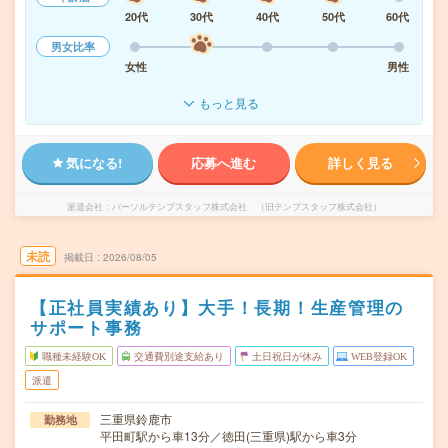
20代
30代
40代
50代
60代
男女比率
女性
男性
もっと見る
気になる!
応募へ進む
詳しく見る
派遣会社
パーソルテンプスタッフ株式会社 （旧テンプスタッフ株式会社）
未読
掲載日
2026/08/05
【正社員実績あり】大手！長期！生産管理の
サポート事務
職種未経験OK
交通費別途支給あり
土日祝日が休み
WEB登録OK
派遣
三重県鈴鹿市
勤務地
平田町駅から車13分／徳田(三重県)駅から車3分