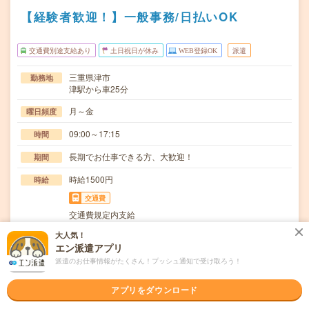
【経験者歓迎！】一般事務/日払いOK
交通費別途支給あり
土日祝日が休み
WEB登録OK
派遣
三重県津市
勤務地
津駅から車25分
月～金
曜日頻度
09:00～17:15
時間
長期でお仕事できる方、大歓迎！
期間
時給1500円
時給
交通費
交通費規定内支給
大人気！
内部調整補助、記録文書作成サポート、物品発注、ウェ
仕事内容
エン派遣アプリ
ハ・パッド在庫管理、ISO記録などの各種事務をお任…
派遣のお仕事情報がたくさん！プッシュ通知で受け取ろう！
ブランクOK / 英語力不要
応募資格
◆経験者歓迎！〇まずは事前登録だけでもOK！履歴書不要
アプリをダウンロード
で気軽にオンライン登録★氏名・職種などを入力す…