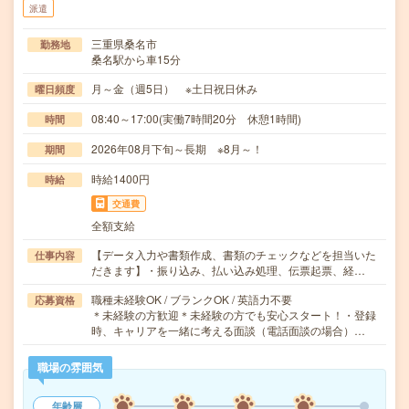
派遣
三重県桑名市
勤務地
桑名駅から車15分
月～金（週5日） ※土日祝日休み
曜日頻度
08:40～17:00(実働7時間20分 休憩1時間)
時間
2026年08月下旬～長期 ※8月～！
期間
時給1400円
時給
交通費
全額支給
【データ入力や書類作成、書類のチェックなどを担当いた
仕事内容
だきます】・振り込み、払い込み処理、伝票起票、経…
職種未経験OK / ブランクOK / 英語力不要
応募資格
＊未経験の方歓迎＊未経験の方でも安心スタート！・登録
時、キャリアを一緒に考える面談（電話面談の場合）…
職場の雰囲気
年齢層