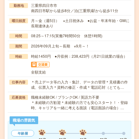
三重県四日市市
勤務地
南四日市駅から徒歩8分／泊(三重県)駅から徒歩11分
月～金（週5日） ※土日祝休み ●お盆・年末年始・GWに
曜日頻度
長期連休あり
08:25～17:15(実働7時間50分 休憩1時間)
時間
2026年09月上旬～長期 ※9月～！
期間
時給1450円 ●月収例：238,423円（月21日就業の場合）
時給
交通費
全額支給
＊売上データ等の入力・集計、データの管理＊見積書の作
仕事内容
成、伝票入力＊資料の修正・作成＊電話応対（とても…
職種未経験OK / ブランクOK / 英語力不要
応募資格
＊未経験の方歓迎＊未経験の方でも安心スタート！・登録
時、キャリアを一緒に考える面談（電話面談の場合）…
職場の雰囲気
年齢層