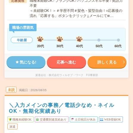
職種未経験OK / ブランクOK / パソコンスキル不要 / 英語力
応募資格
不要
＜未経験OK！＞＃学歴不問＃髪色・髪型自由！○応募後の
流れ「応募する」ボタンをクリック↓メールにてw…
職場の雰囲気
年齢層
20代
30代
40代
50代
60代
気になる!
応募へ進む
詳しく見る
派遣会社
株式会社ウィルオブ・ワーク FO事業部
未読
掲載日
2026/08/05
＼入力メインの事務／電話少なめ・ネイル
OK・無期化実績あり
職種未経験OK
交通費別途支給あり
土日祝日が休み
WEB登録OK
派遣