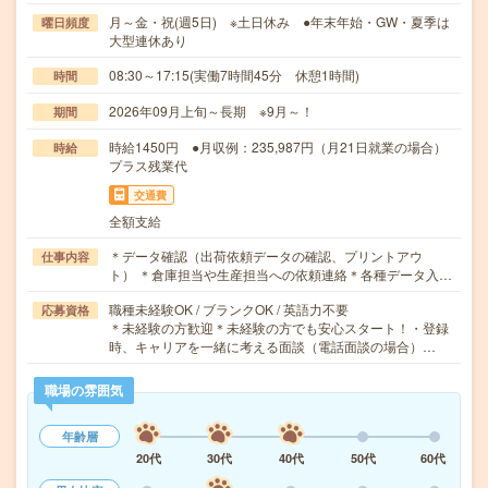
月～金・祝(週5日) ※土日休み ●年末年始・GW・夏季は
曜日頻度
大型連休あり
08:30～17:15(実働7時間45分 休憩1時間)
時間
2026年09月上旬～長期 ※9月～！
期間
時給1450円 ●月収例：235,987円（月21日就業の場合）
時給
プラス残業代
交通費
全額支給
＊データ確認（出荷依頼データの確認、プリントアウ
仕事内容
ト） ＊倉庫担当や生産担当への依頼連絡＊各種データ入…
職種未経験OK / ブランクOK / 英語力不要
応募資格
＊未経験の方歓迎＊未経験の方でも安心スタート！・登録
時、キャリアを一緒に考える面談（電話面談の場合）…
職場の雰囲気
年齢層
20代
30代
40代
50代
60代