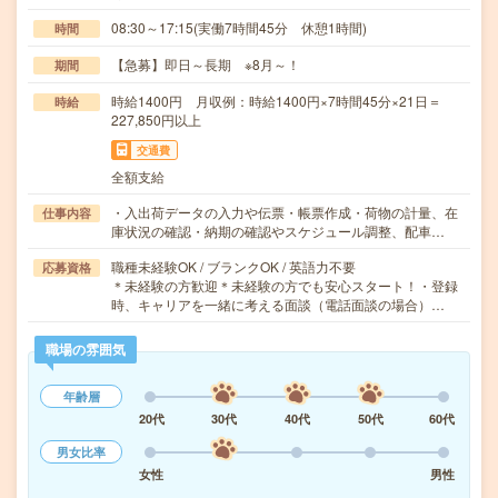
08:30～17:15(実働7時間45分 休憩1時間)
時間
【急募】即日～長期 ※8月～！
期間
時給1400円 月収例：時給1400円×7時間45分×21日＝
時給
227,850円以上
交通費
全額支給
・入出荷データの入力や伝票・帳票作成・荷物の計量、在
仕事内容
庫状況の確認・納期の確認やスケジュール調整、配車…
職種未経験OK / ブランクOK / 英語力不要
応募資格
＊未経験の方歓迎＊未経験の方でも安心スタート！・登録
時、キャリアを一緒に考える面談（電話面談の場合）…
職場の雰囲気
年齢層
20代
30代
40代
50代
60代
男女比率
女性
男性