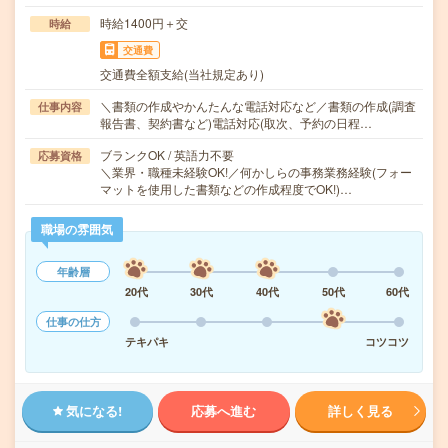
時給1400円＋交
時給
交通費
交通費全額支給(当社規定あり)
＼書類の作成やかんたんな電話対応など／書類の作成(調査
仕事内容
報告書、契約書など)電話対応(取次、予約の日程…
ブランクOK / 英語力不要
応募資格
＼業界・職種未経験OK!／何かしらの事務業務経験(フォー
マットを使用した書類などの作成程度でOK!)…
職場の雰囲気
年齢層
20代
30代
40代
50代
60代
仕事の仕方
テキパキ
コツコツ
気になる!
応募へ進む
詳しく見る