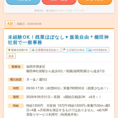
派遣会社
株式会社リクルートスタッフィング
未読
掲載日
2026/08/08
未経験OK！残業ほぼなし▼服装自由＊櫛田神
社前で一般事務
職種未経験OK
交通費別途支給あり
土日祝日が休み
WEB登録OK
派遣
福岡市博多区
勤務地
櫛田神社前駅から徒歩3分／祇園(福岡県)駅から徒歩7分
月～金／週5日
曜日頻度
09:00-17:30（休憩60分）実働7時間30分（残業少なめ！）
時間
2026年09月01日～長期 ※開始日相談OK ※9月～！
期間
時給1300円 月収例 19万円 時給1300円×実働7h30m×週5
時給
日×4週 ※月収例を保証するものではありません。※給与即
受取りサービス利用可（利用条件有）