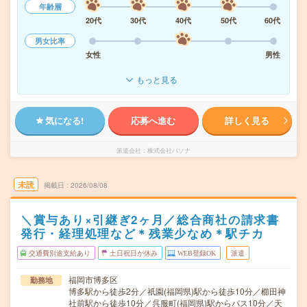
年齢層
20代
30代
40代
50代
60代
男女比率
女性
男性
もっと見る
気になる!
応募へ進む
詳しく見る
派遣会社
株式会社パソナ
未読
掲載日
2026/08/08
＼賞与あり×引継ぎ2ヶ月／総合商社の請求書
発行・経理処理など＊残業少なめ＊駅チカ
交通費別途支給あり
土日祝日が休み
WEB登録OK
派遣
福岡市博多区
勤務地
博多駅から徒歩2分／祇園(福岡県)駅から徒歩10分／櫛田神
社前駅から徒歩10分／呉服町(福岡県)駅からバス10分／天