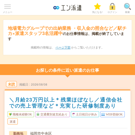
メニュー
気になる!
ログイン
検索
地場電力グループでの出納業務 ・収入金の照合など／駅チ
カ×派遣スタッフ3名活躍中
のお仕事情報は、掲載が終了していま
す
掲載時の情報は、
ページ下部
からご覧いただけます。
お探しの条件に近い派遣のお仕事
未読
掲載日
2026/08/08
＼月給23万円以上＊残業ほぼなし／通信会社
での売上管理など＊充実した研修制度あり
職種未経験OK
交通費別途支給あり
土日祝日が休み
WEB登録OK
派遣
福岡市中央区
勤務地