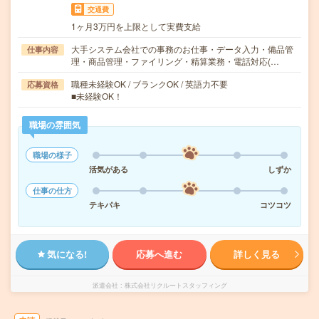
交通費
1ヶ月3万円を上限として実費支給
大手システム会社での事務のお仕事・データ入力・備品管
仕事内容
理・商品管理・ファイリング・精算業務・電話対応(…
職種未経験OK / ブランクOK / 英語力不要
応募資格
■未経験OK！
職場の雰囲気
職場の様子
活気がある
しずか
仕事の仕方
テキパキ
コツコツ
気になる!
応募へ進む
詳しく見る
派遣会社
株式会社リクルートスタッフィング