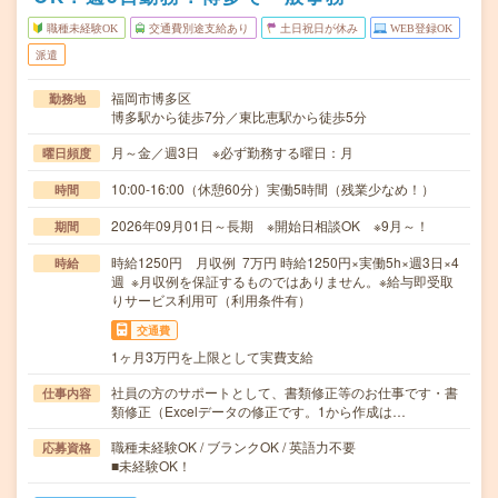
職種未経験OK
交通費別途支給あり
土日祝日が休み
WEB登録OK
派遣
福岡市博多区
勤務地
博多駅から徒歩7分／東比恵駅から徒歩5分
月～金／週3日 ※必ず勤務する曜日：月
曜日頻度
10:00-16:00（休憩60分）実働5時間（残業少なめ！）
時間
2026年09月01日～長期 ※開始日相談OK ※9月～！
期間
時給1250円 月収例 7万円 時給1250円×実働5h×週3日×4
時給
週 ※月収例を保証するものではありません。※給与即受取
りサービス利用可（利用条件有）
交通費
1ヶ月3万円を上限として実費支給
社員の方のサポートとして、書類修正等のお仕事です・書
仕事内容
類修正（Excelデータの修正です。1から作成は…
職種未経験OK / ブランクOK / 英語力不要
応募資格
■未経験OK！