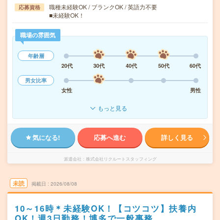
職種未経験OK / ブランクOK / 英語力不要
応募資格
■未経験OK！
職場の雰囲気
年齢層
20代
30代
40代
50代
60代
男女比率
女性
男性
もっと見る
気になる!
応募へ進む
詳しく見る
派遣会社
株式会社リクルートスタッフィング
未読
掲載日
2026/08/08
10～16時＊未経験OK！【コツコツ】扶養内
OK！週3日勤務！博多で一般事務