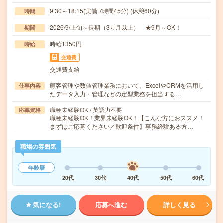
9:30～18:15(実働:7時間45分) (休憩60分)
時間
2026/9/上旬～長期（3カ月以上） ★9月～OK！
期間
時給1350円
時給
交通費
交通費支給
顧客管理や数値管理業務において、ExcelやCRMを活用し
仕事内容
たデータ入力・管理などの定型業務を担当する…
職種未経験OK / 英語力不要
応募資格
職種未経験OK！業界未経験OK！【こんな方におススメ！
まずはご応募ください／歓迎条件】事務経験ある方…
職場の雰囲気
年齢層
20代
30代
40代
50代
60代
気になる!
応募へ進む
詳しく見る