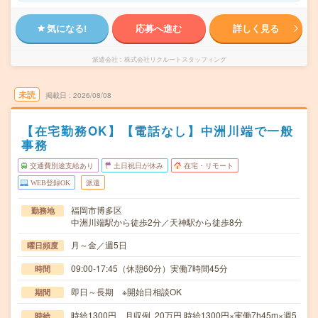
気になる!
応募へ進む
詳しく見る
派遣会社
株式会社リクルートスタッフィング
未読
掲載日
2026/08/08
【在宅勤務OK】【電話なし】中洲川端で一般
事務
交通費別途支給あり
土日祝日が休み
在宅・リモート
WEB登録OK
派遣
福岡市博多区
勤務地
中洲川端駅から徒歩2分／天神駅から徒歩8分
月～金／週5日
曜日頻度
09:00-17:45（休憩60分）実働7時間45分
時間
即日～長期 ※開始日相談OK
期間
時給1300円 月収例 20万円 時給1300円×実働7h45m×週5
時給