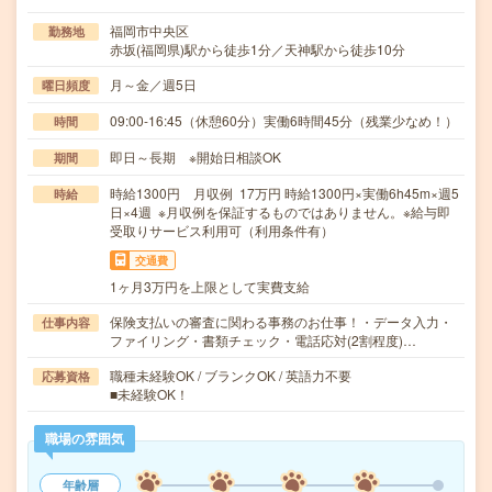
福岡市中央区
勤務地
赤坂(福岡県)駅から徒歩1分／天神駅から徒歩10分
月～金／週5日
曜日頻度
09:00-16:45（休憩60分）実働6時間45分（残業少なめ！）
時間
即日～長期 ※開始日相談OK
期間
時給1300円 月収例 17万円 時給1300円×実働6h45m×週5
時給
日×4週 ※月収例を保証するものではありません。※給与即
受取りサービス利用可（利用条件有）
交通費
1ヶ月3万円を上限として実費支給
保険支払いの審査に関わる事務のお仕事！・データ入力・
仕事内容
ファイリング・書類チェック・電話応対(2割程度)…
職種未経験OK / ブランクOK / 英語力不要
応募資格
■未経験OK！
職場の雰囲気
年齢層