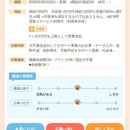
2026年08月24日～長期 ※開始日相談OK ※8月～！
期間
時給1300円 月収例 20万円 時給1300円×実働7h50m×週5
時給
日×4週 ※月収例を保証するものではありません。※給与即
受取りサービス利用可（利用条件有）
交通費
1ヶ月3万円を上限として実費支給
大手通信会社にてサポート事務のお仕事・データ入力・資
仕事内容
料作成・福利厚生、労務手続きサポート業務・社会保…
職種未経験OK / ブランクOK / 英語力不要
応募資格
■未経験OK！
職場の雰囲気
職場の様子
活気がある
しずか
仕事の仕方
テキパキ
コツコツ
気になる!
応募へ進む
詳しく見る