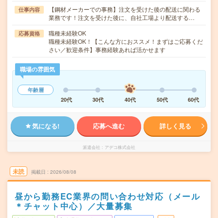
【鋼材メーカーでの事務】注文を受けた後の配送に関わる
仕事内容
業務です！注文を受けた後に、自社工場より配送する…
職種未経験OK
応募資格
職種未経験OK！【こんな方におススメ！まずはご応募くだ
さい／歓迎条件】事務経験あれば活かせます
職場の雰囲気
年齢層
20代
30代
40代
50代
60代
気になる!
応募へ進む
詳しく見る
派遣会社
アデコ株式会社
未読
掲載日
2026/08/08
昼から勤務EC業界の問い合わせ対応（メール
＊チャット中心）／大量募集