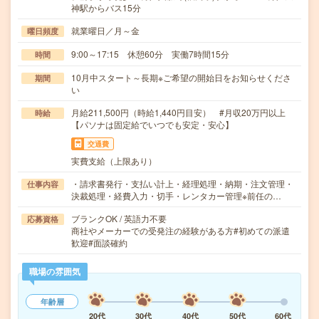
神駅からバス15分
就業曜日／月～金
曜日頻度
9:00～17:15 休憩60分 実働7時間15分
時間
10月中スタート～長期※ご希望の開始日をお知らせくださ
期間
い
月給211,500円（時給1,440円目安） #月収20万円以上
時給
【パソナは固定給でいつでも安定・安心】
交通費
実費支給（上限あり）
・請求書発行・支払い計上・経理処理・納期・注文管理・
仕事内容
決裁処理・経費入力・切手・レンタカー管理※前任の…
ブランクOK / 英語力不要
応募資格
商社やメーカーでの受発注の経験がある方#初めての派遣
歓迎#面談確約
職場の雰囲気
年齢層
20代
30代
40代
50代
60代