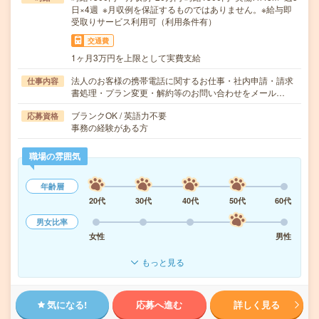
日×4週 ※月収例を保証するものではありません。※給与即
受取りサービス利用可（利用条件有）
交通費
1ヶ月3万円を上限として実費支給
法人のお客様の携帯電話に関するお仕事・社内申請・請求
仕事内容
書処理・プラン変更・解約等のお問い合わせをメール…
ブランクOK / 英語力不要
応募資格
事務の経験がある方
職場の雰囲気
年齢層
20代
30代
40代
50代
60代
男女比率
女性
男性
もっと見る
気になる!
応募へ進む
詳しく見る