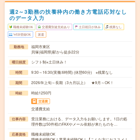
週2～3勤務の扶養枠内の働き方電話応対なし
のデータ入力
職種未経験OK
交通費別途支給あり
土日祝日が休み
残業なし
WEB登録OK
派遣
福岡市東区
勤務地
貝塚(福岡県)駅から徒歩22分
シフト制※土日休み！
曜日頻度
9:30～16:30(実働:6時間) (休憩60分) ※残業なし
時間
2026/9/上旬～長期（3カ月以上） ★9月～OK！
期間
時給1250円
時給
交通費
交通費支給
受注業務における、データ入力をお願いします。1日の処
仕事内容
理件数は50件程のFAXやメール依頼が来たものを…
職種未経験OK
応募資格
職種未経験OK！業界未経験OK！【こんな方におススメ！