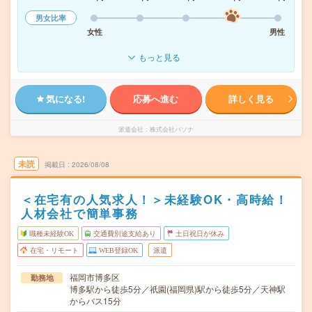
男女比率
女性
男性
もっと見る
気になる!
応募へ進む
詳しく見る
派遣会社
株式会社パソナ
未読
掲載日
2026/08/08
＜在宅有の人気求人！＞未経験OK・高時給！
人材会社で簡単事務
職種未経験OK
交通費別途支給あり
土日祝日が休み
在宅・リモート
WEB登録OK
派遣
福岡市博多区
勤務地
博多駅から徒歩5分／祇園(福岡県)駅から徒歩5分／天神駅
からバス15分