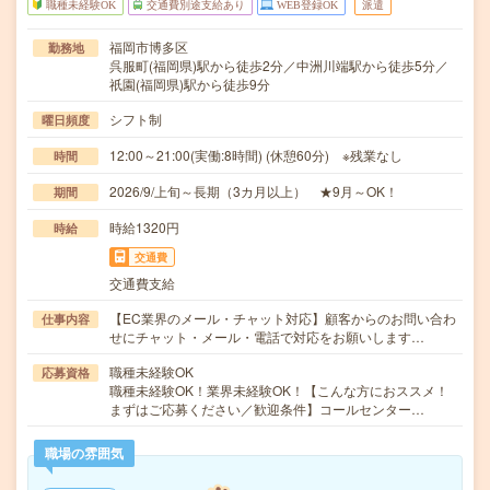
職種未経験OK
交通費別途支給あり
WEB登録OK
派遣
福岡市博多区
勤務地
呉服町(福岡県)駅から徒歩2分／中洲川端駅から徒歩5分／
祇園(福岡県)駅から徒歩9分
シフト制
曜日頻度
12:00～21:00(実働:8時間) (休憩60分) ※残業なし
時間
2026/9/上旬～長期（3カ月以上） ★9月～OK！
期間
時給1320円
時給
交通費
交通費支給
【EC業界のメール・チャット対応】顧客からのお問い合わ
仕事内容
せにチャット・メール・電話で対応をお願いします…
職種未経験OK
応募資格
職種未経験OK！業界未経験OK！【こんな方におススメ！
まずはご応募ください／歓迎条件】コールセンター…
職場の雰囲気