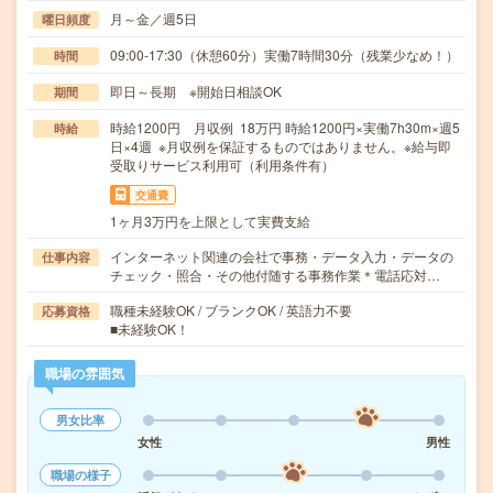
月～金／週5日
曜日頻度
09:00-17:30（休憩60分）実働7時間30分（残業少なめ！）
時間
即日～長期 ※開始日相談OK
期間
時給1200円 月収例 18万円 時給1200円×実働7h30m×週5
時給
日×4週 ※月収例を保証するものではありません。※給与即
受取りサービス利用可（利用条件有）
交通費
1ヶ月3万円を上限として実費支給
インターネット関連の会社で事務・データ入力・データの
仕事内容
チェック・照合・その他付随する事務作業＊電話応対…
職種未経験OK / ブランクOK / 英語力不要
応募資格
■未経験OK！
職場の雰囲気
男女比率
女性
男性
職場の様子