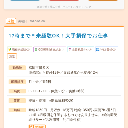
派遣会社
株式会社リクルートスタッフィング
未読
掲載日
2026/08/08
17時まで＊未経験OK！大手損保でお仕事
職種未経験OK
交通費別途支給あり
土日祝日が休み
WEB登録OK
派遣
福岡市博多区
勤務地
博多駅から徒歩12分／渡辺通駅から徒歩12分
月～金／週5日
曜日頻度
09:00-17:00（休憩60分）実働7時間
時間
即日～長期 ※開始日相談OK
期間
時給1350円 月収例 18万円 時給1350円×実働7h×週5日
時給
×4週 ※月収例を保証するものではありません。※給与即受
取りサービス利用可（利用条件有）
交通費