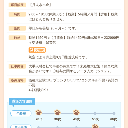
【月火水木金】
曜日頻度
9:00～18:00(休憩60分)【残業】5時間／月間【詳細】残業
時間
はほとんどありません。
即日から長期（6ヶ月～）です。
期間
時給1450円 ※【月収例】時給1450円×8h×20日＝232000円
時給
＋交通費・残業代
交通費
規定により月上限3万円別途支給です。
大手人材会社で事務の募集です！未経験大歓迎！簡単な業
仕事内容
務が多いです！〇給与に関するデータ入力（システム…
職種未経験OK / ブランクOK / パソコンスキル不要 / 英語力
応募資格
不要
※未経験OK！
職場の雰囲気
年齢層
20代
30代
40代
50代
60代
男女比率