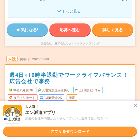
もっと見る
気になる!
応募へ進む
詳しく見る
派遣会社
株式会社リクルートスタッフィング
未読
掲載日
2026/08/08
週4日×16時半退勤でワークライフバランス！
広告会社で事務
職種未経験OK
交通費別途支給あり
土日祝日が休み
在宅・リモート
WEB登録OK
派遣
大人気！
福岡市中央区
勤務地
エン派遣アプリ
天神駅から徒歩1分／西鉄福岡駅から徒歩4分
派遣のお仕事情報がたくさん！プッシュ通知で受け取ろう！
月・火・水・木・金(週4日) ※【勤務日数の調整可能】週4
曜日頻度
日～5日勤務が可能なお仕事です。
アプリをダウンロード