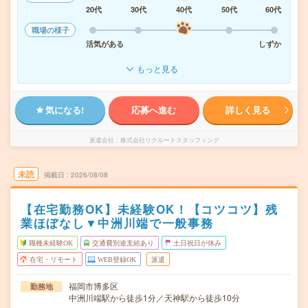
20代
30代
40代
50代
60代
職場の様子
活気がある
しずか
もっと見る
気になる!
応募へ進む
詳しく見る
派遣会社
株式会社リクルートスタッフィング
未読
掲載日
2026/08/08
【在宅勤務OK】未経験OK！【コツコツ】残
業ほぼなし▼中洲川端で一般事務
職種未経験OK
交通費別途支給あり
土日祝日が休み
在宅・リモート
WEB登録OK
派遣
福岡市博多区
勤務地
中洲川端駅から徒歩1分／天神駅から徒歩10分