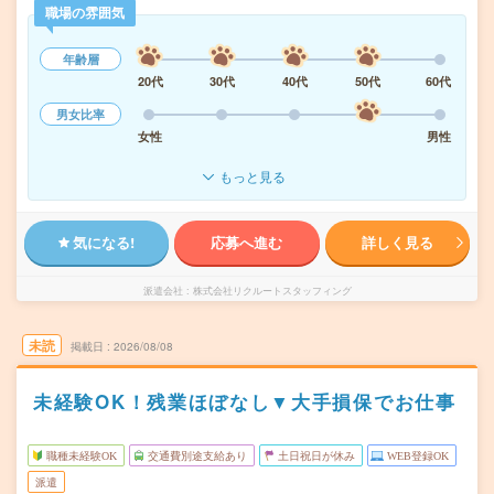
職場の雰囲気
年齢層
20代
30代
40代
50代
60代
男女比率
女性
男性
もっと見る
気になる!
応募へ進む
詳しく見る
派遣会社
株式会社リクルートスタッフィング
未読
掲載日
2026/08/08
未経験OK！残業ほぼなし▼大手損保でお仕事
職種未経験OK
交通費別途支給あり
土日祝日が休み
WEB登録OK
派遣