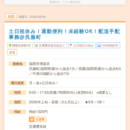
派遣会社
アデコ株式会社
未読
掲載日
2026/08/08
土日祝休み！通勤便利！未経験OK！配送手配
事務@呉服町
職種未経験OK
交通費別途支給あり
土日祝日が休み
WEB登録OK
派遣
福岡市博多区
勤務地
呉服町(福岡県)駅から徒歩1分／祇園(福岡県)駅から徒歩6分
／中洲川端駅から徒歩7分
月～金※土日休み！
曜日頻度
9:00～17:30(実働:7時間30分) (休憩60分) ※残業なし
時間
2026/9/上旬～長期（3カ月以上） ★9月～OK！
期間
時給1320円
時給
交通費
交通費支給