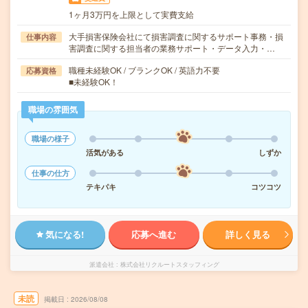
1ヶ月3万円を上限として実費支給
大手損害保険会社にて損害調査に関するサポート事務・損
仕事内容
害調査に関する担当者の業務サポート・データ入力・…
職種未経験OK / ブランクOK / 英語力不要
応募資格
■未経験OK！
職場の雰囲気
職場の様子
活気がある
しずか
仕事の仕方
テキパキ
コツコツ
気になる!
応募へ進む
詳しく見る
派遣会社
株式会社リクルートスタッフィング
未読
掲載日
2026/08/08