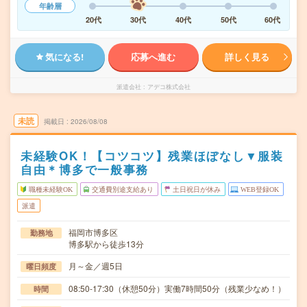
年齢層
20代
30代
40代
50代
60代
気になる!
応募へ進む
詳しく見る
派遣会社
アデコ株式会社
未読
掲載日
2026/08/08
未経験OK！【コツコツ】残業ほぼなし▼服装
自由＊博多で一般事務
職種未経験OK
交通費別途支給あり
土日祝日が休み
WEB登録OK
派遣
福岡市博多区
勤務地
博多駅から徒歩13分
月～金／週5日
曜日頻度
08:50-17:30（休憩50分）実働7時間50分（残業少なめ！）
時間