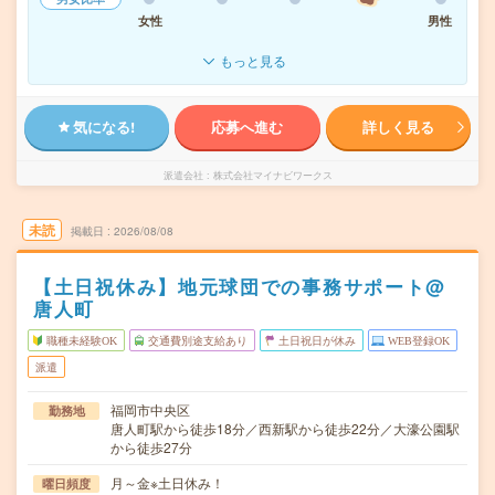
女性
男性
もっと見る
気になる!
応募へ進む
詳しく見る
派遣会社
株式会社マイナビワークス
未読
掲載日
2026/08/08
【土日祝休み】地元球団での事務サポート@
唐人町
職種未経験OK
交通費別途支給あり
土日祝日が休み
WEB登録OK
派遣
福岡市中央区
勤務地
唐人町駅から徒歩18分／西新駅から徒歩22分／大濠公園駅
から徒歩27分
月～金※土日休み！
曜日頻度