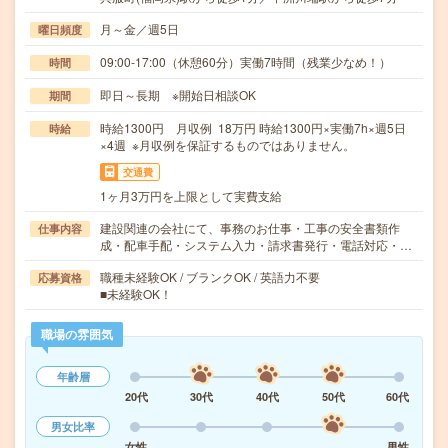
月～金／週5日
曜日頻度
09:00-17:00（休憩60分）実働7時間（残業少なめ！）
時間
即日～長期 ※開始日相談OK
期間
時給1300円 月収例 18万円 時給1300円×実働7h×週5日
時給
×4週 ※月収例を保証するものではありません。
交通費
1ヶ月3万円を上限として実費支給
建設関連の会社にて、事務のお仕事・工事の安全書類作
仕事内容
成・配車手配・システム入力・請求書発行・電話対応・…
職種未経験OK / ブランクOK / 英語力不要
応募資格
■未経験OK！
職場の雰囲気
年齢層
20代
30代
40代
50代
60代
男女比率
女性
男性