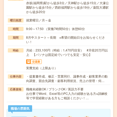
赤坂(福岡県)駅から徒歩3分／天神駅から徒歩15分／大濠公
園駅から徒歩15分／西鉄福岡駅から徒歩19分／薬院大通駅
から徒歩20分
就業曜日／月～金
曜日頻度
9:00～17:50 （実働7時間50分）休憩60分
時間
8月中スタート～長期 ※希望の開始日をお知らせくださ
期間
い！
月給：233,100円（時給：1,470円目安） #月収20万円以
時給
上 【パソナは固定給でいつでも安定・安心】
交通費
実費支給（上限あり）
・提案書作成、修正・営業同行、議事作成・顧客業界の動
仕事内容
向調査、競合先調査・顧客利用状況、売上の管理・伺…
職種未経験OK / ブランクOK / 英語力不要
応募資格
お仕事でWord、Excel等のPC入力の経験がある方※訓練校
等で学習経験がある方もご相談ください！…
職場の雰囲気