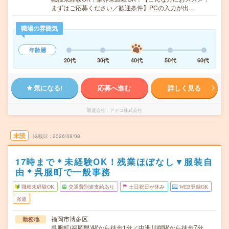
まずはご応募ください／歓迎条件】PCの入力が出…
職場の雰囲気
年齢層
20代
30代
40代
50代
60代
気になる!
応募へ進む
詳しく見る
派遣会社
アデコ株式会社
未読
掲載日
2026/08/08
17時まで＊未経験OK！残業ほぼなし▼服装自
由＊呉服町で一般事務
職種未経験OK
交通費別途支給あり
土日祝日が休み
WEB登録OK
派遣
福岡市博多区
勤務地
呉服町(福岡県)駅から徒歩1分／中洲川端駅から徒歩7分