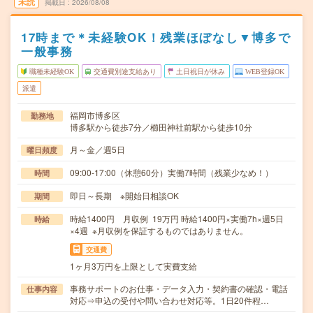
未読
掲載日
2026/08/08
17時まで＊未経験OK！残業ほぼなし▼博多で
一般事務
職種未経験OK
交通費別途支給あり
土日祝日が休み
WEB登録OK
派遣
福岡市博多区
勤務地
博多駅から徒歩7分／櫛田神社前駅から徒歩10分
月～金／週5日
曜日頻度
09:00-17:00（休憩60分）実働7時間（残業少なめ！）
時間
即日～長期 ※開始日相談OK
期間
時給1400円 月収例 19万円 時給1400円×実働7h×週5日
時給
×4週 ※月収例を保証するものではありません。
交通費
1ヶ月3万円を上限として実費支給
事務サポートのお仕事・データ入力・契約書の確認・電話
仕事内容
対応⇒申込の受付や問い合わせ対応等。1日20件程…