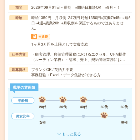
2026年09月01日～長期 ※開始日相談OK ※9月～！
期間
時給1350円 月収例 24万円 時給1350円×実働7h45m×週5
時給
日×4週+残業20h ※月収例を保証するものではありませ
ん。
交通費
1ヶ月3万円を上限として実費支給
・顧客管理、数値管理業務におけるエクセル、CRM操作
仕事内容
（ルーティン業務）・請求、売上、契約管理業務にお…
ブランクOK / 英語力不要
応募資格
事務経験＋Excel：データ集計ができる方
職場の雰囲気
年齢層
20代
30代
40代
50代
60代
男女比率
女性
男性
もっと見る