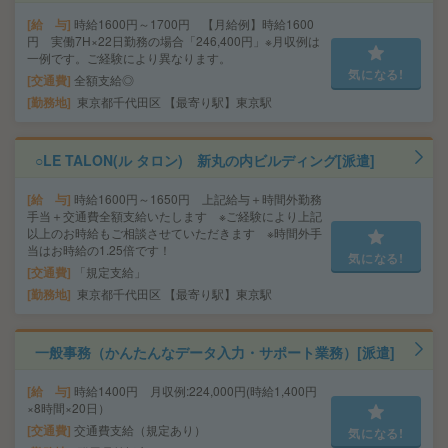
給 与
時給1600円～1700円 【月給例】時給1600
円 実働7H×22日勤務の場合「246,400円」※月収例は
一例です。ご経験により異なります。
気になる!
交通費
全額支給◎
勤務地
東京都千代田区 【最寄り駅】東京駅
○LE TALON(ル タロン) 新丸の内ビルディング[派遣]
給 与
時給1600円～1650円 上記給与＋時間外勤務
手当＋交通費全額支給いたします ※ご経験により上記
以上のお時給もご相談させていただきます ※時間外手
当はお時給の1.25倍です！
気になる!
交通費
「規定支給」
勤務地
東京都千代田区 【最寄り駅】東京駅
一般事務（かんたんなデータ入力・サポート業務）[派遣]
給 与
時給1400円 月収例:224,000円(時給1,400円
×8時間×20日）
交通費
交通費支給（規定あり）
気になる!