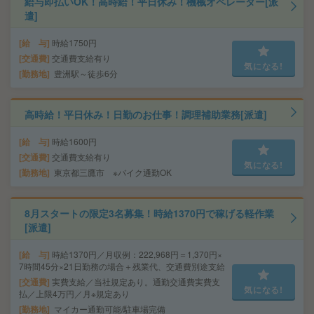
給与即払いOK！高時給！平日休み！機械オペレーター[派
遣]
給 与
時給1750円
交通費
交通費支給有り
気になる!
勤務地
豊洲駅～徒歩6分
高時給！平日休み！日勤のお仕事！調理補助業務[派遣]
給 与
時給1600円
交通費
交通費支給有り
気になる!
勤務地
東京都三鷹市 ※バイク通勤OK
8月スタートの限定3名募集！時給1370円で稼げる軽作業
[派遣]
給 与
時給1370円／月収例：222,968円＝1,370円×
7時間45分×21日勤務の場合＋残業代、交通費別途支給
交通費
実費支給／当社規定あり。通勤交通費実費支
気になる!
払／上限4万円／月※規定あり
勤務地
マイカー通勤可能/駐車場完備