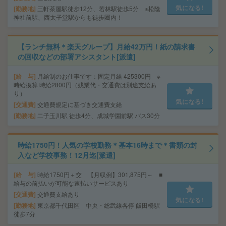
気になる!
勤務地
三軒茶屋駅徒歩12分、若林駅徒歩5分 ※松陰
神社前駅、西太子堂駅からも徒歩圏内！
【ランチ無料＊楽天グループ】月給42万円！紙の請求書
の回収などの部署アシスタント[派遣]
給 与
月給制のお仕事です：固定月給 425300円 ※
時給換算 時給2800円（残業代・交通費は別途支給あ
り）
気になる!
交通費
交通費規定に基づき交通費支給
勤務地
二子玉川駅 徒歩4分、成城学園前駅 バス30分
時給1750円！人気の学校勤務＊基本16時まで＊書類の封
入など学校事務！12月迄[派遣]
給 与
時給1750円＋交 【月収例】301,875円～ ■
給与の前払いが可能な速払いサービスあり
交通費
交通費支給あり
気になる!
勤務地
東京都千代田区 中央・総武線各停 飯田橋駅
徒歩7分