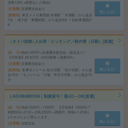
深夜120h ※残業なしの場合）
交通費
交通費支給あり
気になる!
勤務地
東京メトロ東西線 木場駅 「木場駅」から徒歩
7分 ・地下鉄「東陽町駅」から徒歩9分 ＊自転車通勤O
K
<タイパ抜群>入出荷・ピッキング／軽作業（日勤）[派遣]
給 与
時給1450円 ※交通費全額支給（規定あり）
【月収例】26.8万円（20日勤務＋残業20h）
交通費
交通費支給あり
気になる!
勤務地
多摩モノレール 松が谷駅 「松が谷駅」から徒
歩15分 ・モノレール「大塚・帝京大学駅」から徒歩15
分
LAGUNAMOON｜制服貸与！週4日～OK[派遣]
給 与
時給1500円～1500円 【月収例】1500円×7
時間30分×21日＝236,250円＋残業代（時給×1.25倍）
※スキルにより異なります。
気になる!
交通費
全額支給