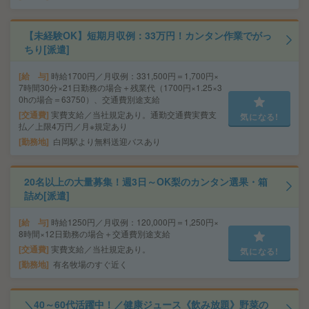
【未経験OK】短期月収例：33万円！カンタン作業でがっ
ちり[派遣]
給 与
時給1700円／月収例：331,500円＝1,700円×
7時間30分×21日勤務の場合＋残業代（1700円×1.25×3
0hの場合＝63750）、交通費別途支給
交通費
実費支給／当社規定あり。通勤交通費実費支
気になる!
払／上限4万円／月※規定あり
勤務地
白岡駅より無料送迎バスあり
20名以上の大量募集！週3日～OK梨のカンタン選果・箱
詰め[派遣]
給 与
時給1250円／月収例：120,000円＝1,250円×
8時間×12日勤務の場合＋交通費別途支給
交通費
実費支給／当社規定あり。
気になる!
勤務地
有名牧場のすぐ近く
＼40～60代活躍中！／健康ジュース《飲み放題》野菜の