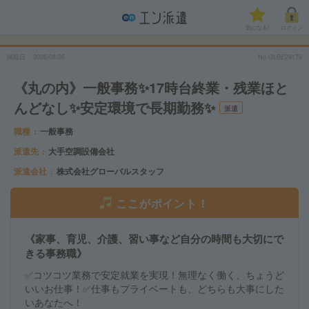
気になる!
ログイン
掲載日
2026/08/06
No.GLBE29179
《丸の内》一般事務✨17時台終業・残業ほと
んどなし✨安定環境で長期勤務✨
派遣
職種
一般事務
派遣先
大手空調設備会社
派遣会社
株式会社グローバルスタッフ
ここがポイント！
《家事、育児、介護、習い事など自分の時間も大切にで
きる事務職》
✅コツコツ業務で安定就業を実現！無理なく働く、ちょうど
いいお仕事！✅仕事もプライベートも、どちらも大事にした
いあなたへ！