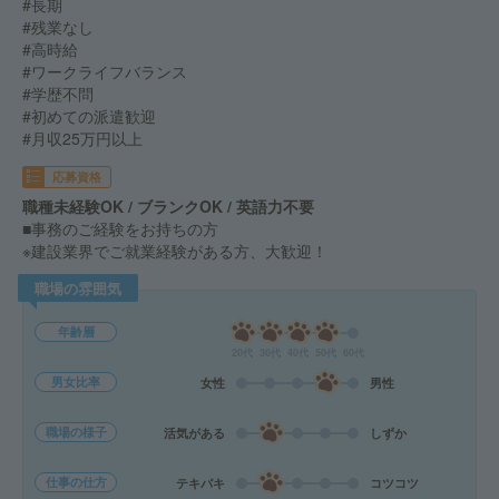
#長期
#残業なし
#高時給
#ワークライフバランス
#学歴不問
#初めての派遣歓迎
#月収25万円以上
応募資格
職種未経験OK / ブランクOK / 英語力不要
■事務のご経験をお持ちの方
※建設業界でご就業経験がある方、大歓迎！
職場の雰囲気
年齢層
20代
30代
40代
50代
60代
男女比率
女性
男性
職場の様子
活気がある
しずか
仕事の仕方
テキパキ
コツコツ