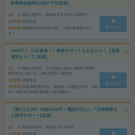
般事務@練馬区[紹介予定派遣]
給 与
時給1800円 月収例 279,000円+残業代
交通費
全額支給
気になる!
勤務地
練馬高野台駅徒歩15分 ※自転車通勤OKで
す！
1900円＊《2名募集！》事務サポートをおまかせ！【直接
雇用あり！】[派遣]
給 与
時給1900円 【月収例】時給1,900円×実働7
時間30分×月21日＝299,250円＋残業代
交通費
全額支給
気になる!
勤務地
秋葉原駅徒歩9分、新御茶ノ水駅徒歩6分 ※御
茶ノ水駅/末広町駅/湯島駅も徒歩圏内！
《週4日もOK》時給2000円！電話対応なし＊日程調整な
ど採用サポート[派遣]
給 与
時給2000円 月収例 320,000円
交通費
全額支給