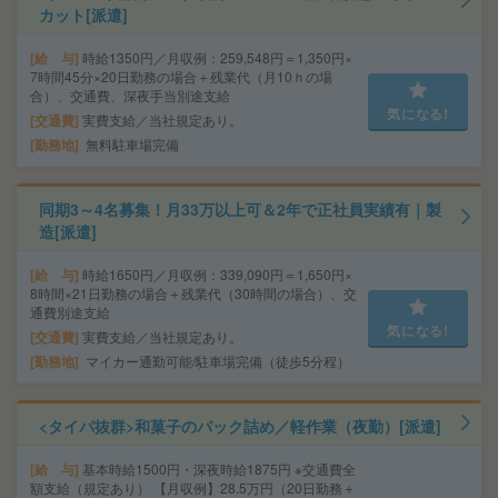
カット[派遣]
給 与
時給1350円／月収例：259,548円＝1,350円×
7時間45分×20日勤務の場合＋残業代（月10ｈの場
合）、交通費、深夜手当別途支給
気になる!
交通費
実費支給／当社規定あり。
勤務地
無料駐車場完備
同期3～4名募集！月33万以上可＆2年で正社員実績有｜製
造[派遣]
給 与
時給1650円／月収例：339,090円＝1,650円×
8時間×21日勤務の場合＋残業代（30時間の場合）、交
通費別途支給
気になる!
交通費
実費支給／当社規定あり。
勤務地
マイカー通勤可能/駐車場完備（徒歩5分程）
<タイパ抜群>和菓子のパック詰め／軽作業（夜勤）[派遣]
給 与
基本時給1500円・深夜時給1875円 ※交通費全
額支給（規定あり） 【月収例】28.5万円（20日勤務＋