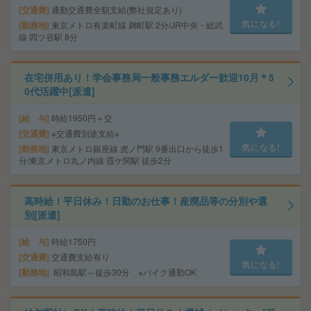
交通費
通勤交通費全額支給(弊社規定あり)
気になる!
勤務地
東京メトロ有楽町線 麹町駅 2分/JR中央・総武
線 四ツ谷駅 8分
在宅併用あり！学会事務局一般事務エルダー歓迎10月＊5
0代活躍中[派遣]
給 与
時給1950円＋交
交通費
※交通費別途支給※
気になる!
勤務地
東京メトロ銀座線 虎ノ門駅 9番出口から徒歩1
分/東京メトロ丸ノ内線 霞ケ関駅 徒歩2分
高時給！平日休み！日勤のお仕事！産廃品等の分別や選
別[派遣]
給 与
時給1750円
交通費
交通費支給有り
気になる!
勤務地
昭和島駅～徒歩30分 ※バイク通勤OK