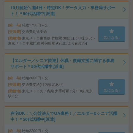
10月開始＼週4日・時短OK！データ入力・事務局サポー
ト！＊50代活躍中[派遣]
給 与
時給1750円＋交
交通費
交通費別途支給
気になる!
勤務地
東京メトロ東西線 竹橋駅 3b出口より徒歩5分/
東京メトロ半蔵門線 神保町駅 A9出口より徒歩7分
【エルダー／シニア歓迎】休職・復職支援に関する事務
サポート＊50代活躍中[派遣]
給 与
時給2000円＋交
交通費
交通費支給(社内規定あり)
気になる!
勤務地
東京メトロ丸ノ内線 大手町駅 1分/JR線 東京
駅 6分
在宅OK！＼公益法人でOA事務！／エルダー&シニア活躍
中！＊50代活躍中[派遣]
給 与
時給2200円＋交