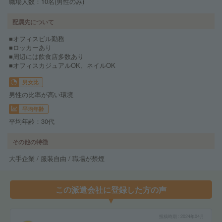
職場人数：10名(男性のみ)
配属先について
■オフィスビル勤務
■ロッカーあり
■周辺には飲食店多数あり
■オフィスカジュアルOK、ネイルOK
男女比
男性の比率が高い環境
平均年齢
平均年齢：30代
その他の特徴
大手企業 / 服装自由 / 職場が禁煙
この派遣会社に登録した方の声
投稿時期
2024年04月