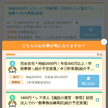
時給2050円！ピタッと17時終業＊六本木ヒルズ森タワー
勤務＊2名の募集[派遣]
給 与
時給2050円＋交 【月収例】353,625円～ ■
給与の前払いが可能な速払いサービスあり
交通費
交通費支給あり
気になる!
勤務地
東京都港区 東京メトロ日比谷線 六本木駅徒
歩1分
どちらのお仕事が気になりますか？
1
/10
時給1750円！週3日勤務＆17時まで！キャラクターグッ
ズを扱う企業でデータ入力[派遣]
完全在宅＊時給2000円！年収400万以上！学
校事務＼紹介予定派遣／＠三軒茶屋[紹介予定
給 与
時給1750円～1800円＋交 ■給与の前払いが
派遣]
可能な速払いサービスあり
時給2000円 月収例 300,000円
給与
交通費
交通費支給あり
気になる!
三軒茶屋駅徒歩6分
勤務地
気になる!
勤務地
東京都葛飾区 京成本線 青砥駅徒歩10分
1800円＊レア求人【施設の運営・管理】財団
【完全在宅＊時給1850円】電子書籍サービス運営企業で
法人での一般事務@練馬区[紹介予定派遣]
サイト更新や管理[派遣]