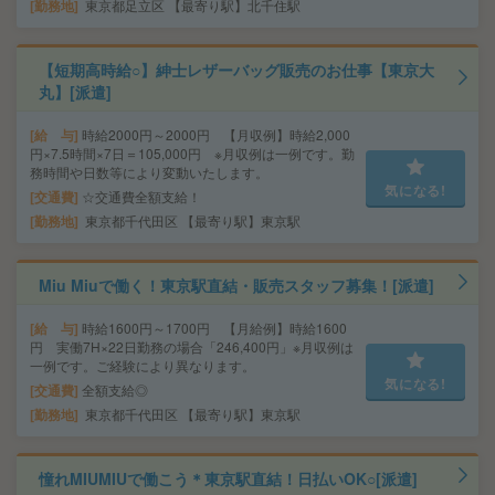
勤務地
東京都足立区 【最寄り駅】北千住駅
【短期高時給○】紳士レザーバッグ販売のお仕事【東京大
丸】[派遣]
給 与
時給2000円～2000円 【月収例】時給2,000
円×7.5時間×7日＝105,000円 ※月収例は一例です。勤
務時間や日数等により変動いたします。
気になる!
交通費
☆交通費全額支給！
勤務地
東京都千代田区 【最寄り駅】東京駅
Miu Miuで働く！東京駅直結・販売スタッフ募集！[派遣]
給 与
時給1600円～1700円 【月給例】時給1600
円 実働7H×22日勤務の場合「246,400円」※月収例は
一例です。ご経験により異なります。
気になる!
交通費
全額支給◎
勤務地
東京都千代田区 【最寄り駅】東京駅
憧れMIUMIUで働こう＊東京駅直結！日払いOK○[派遣]