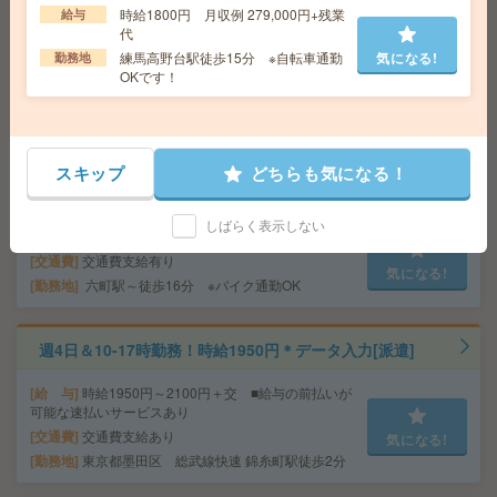
時給1800円 月収例 279,000円+残業
給与
給 与
時給1850円＋交 【月収例】305,250円～ ■
代
給与の前払いが可能な速払いサービスあり
練馬高野台駅徒歩15分 ※自転車通勤
気になる!
勤務地
交通費
交通費支給あり
気になる!
OKです！
勤務地
東京都千代田区 東京メトロ半蔵門線 神保町
駅徒歩3分
給与即払いOK！高時給！平日休み！日勤のお仕事！入出
スキップ
どちらも気になる！
荷業務[派遣]
しばらく表示しない
給 与
時給1600円
交通費
交通費支給有り
気になる!
勤務地
六町駅～徒歩16分 ※バイク通勤OK
週4日＆10-17時勤務！時給1950円＊データ入力[派遣]
給 与
時給1950円～2100円＋交 ■給与の前払いが
可能な速払いサービスあり
交通費
交通費支給あり
気になる!
勤務地
東京都墨田区 総武線快速 錦糸町駅徒歩2分