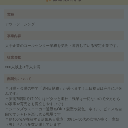
業種
アウトソーシング
事業内容
大手企業のコールセンター業務を受託・運営している安定企業です。
従業員数
300人以上‐1千人未満
配属先について
＊月曜～金曜の中で「週4日勤務」が選べます！土日祝日は完全にお休
みです♩
＊実働7時間で17:00にはピタッと退社！残業は一切ないので夕方から
の家事や育児とも両立しやすいです
＊ジーンズやスニーカー通勤もOK！髪型や髪色、ネイル、ピアスも自
由でオシャレを楽しめる職場です
＊約100名が在籍する活気ある環境！30代～50代の女性が多く、主婦
（夫）さんも多数活躍しています