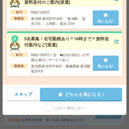
給 与
時給1400円 【月収例】270,000円(月収例21
資料送付のご案内[派遣]
日実働残業代込)
交通費
交通費支給有り
時給1226円
給与
気になる!
勤務地
燕三条駅～車9分 ※車通勤・バイク通勤OK
新潟県 新潟市中央区 「新潟駅」 徒
勤務地
気になる!
歩 2分,「上所駅」 徒歩 23分
大手企業での就業＊基本17時半までのお仕事＊書類作成
5名募集！在宅勤務あり＊18時まで＊資料送
など[派遣]
付案内など[派遣]
給 与
時給1200円＋交 【月収例】181,200円～ ■
時給1300円＋交 ■給与の前払いが可
給与
給与の前払いが可能な速払いサービスあり
能な速払いサービスあり
交通費
交通費支給あり
新潟県新潟市中央区 磐越西線 新潟駅
気になる!
勤務地
気になる!
勤務地
新潟県新潟市中央区 磐越西線 新潟駅徒歩5
徒歩3分
分
17時15分まで＊証明書発行など＊4名の大募集[派遣]
スキップ
どちらも気になる！
給 与
時給1400円～1450円＋交 【月収例】232,7
50円～ ■給与の前払いが可能な速払いサービスあり
しばらく表示しない
交通費
交通費支給あり
気になる!
勤務地
長野県長野市 篠ノ井線 長野駅徒歩15分