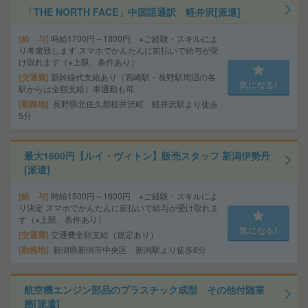
「THE NORTH FACE」中国語通訳 軽井沢[派遣]
給 与
時給1700円～1800円 ※ご経験・スキルによ
り考慮致します スマホでかんたんに前払いで給与が受
け取れます（※上限、条件あり）
交通費
新幹線代支給あり（高崎駅・長野駅周辺の各
気になる!
駅からは全額支給）車通勤も可
勤務地
長野県北佐久郡軽井沢町 軽井沢駅より徒歩
5分
最大1600円【ルイ・ヴィトン】販売スタッフ 新潟伊勢丹
[派遣]
給 与
時給1500円～1600円 ※ご経験・スキルによ
り決定 スマホでかんたんに前払いで給与が受け取れま
す（※上限、条件あり）
気になる!
交通費
交通費全額支給（規定あり）
勤務地
新潟県新潟市中央区 新潟駅より徒歩8分
航空機エンジン部品のプラスチック成型 その他付随業
務[派遣]