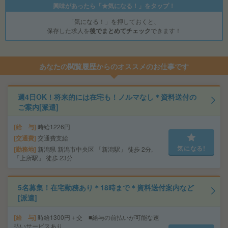
興味があったら「★気になる！」をタップ！
「気になる！」を押しておくと、
保存した求人を
後でまとめてチェック
できます！
あなたの閲覧履歴からのオススメのお仕事です
週4日OK！将来的には在宅も！ノルマなし＊資料送付の
ご案内[派遣]
給 与
時給1226円
交通費
交通費支給
気になる!
勤務地
新潟県 新潟市中央区 「新潟駅」 徒歩 2分,
「上所駅」 徒歩 23分
5名募集！在宅勤務あり＊18時まで＊資料送付案内など
[派遣]
給 与
時給1300円＋交 ■給与の前払いが可能な速
払いサービスあり