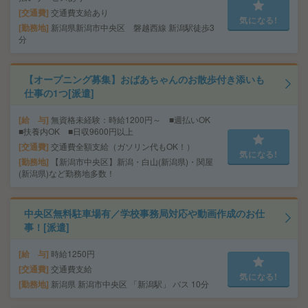
交通費
交通費支給あり
気になる!
勤務地
新潟県新潟市中央区 磐越西線 新潟駅徒歩3
分
【オープニング募集】おばあちゃんのお散歩付き添いも
仕事の1つ[派遣]
給 与
無資格未経験：時給1200円～ ■週払いOK
■扶養内OK ■日収9600円以上
交通費
交通費全額支給（ガソリン代もOK！）
気になる!
勤務地
【新潟市中央区】新潟・白山(新潟県)・関屋
(新潟県)など勤務地多数！
中央区無料駐車場有／学校事務局対応や動画作成のお仕
事！[派遣]
給 与
時給1250円
交通費
交通費支給
気になる!
勤務地
新潟県 新潟市中央区 「新潟駅」 バス 10分