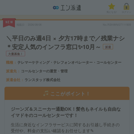
気になる!
ログイン
NEW
掲載日
2026/08/06
No.RSHWNGT111909
＼平日のみ週4日 × 夕方17時まで／残業ナシ
＊安定人気のインフラ窓口✨10月～
派遣
大量募集！
職種
テレマーケティング・テレフォンオペレーター・コールセンター
派遣先
コールセンターの運営・管理
派遣会社
ランスタッド株式会社
ここがポイント！
ジーンズ＆スニーカー通勤OK！髪色もネイルも自由な
イマドキのコールセンターです！
生活に身近なインフラサービスに関するお引越し手続きの
受付や、料金の支払い確認をお任せします✎