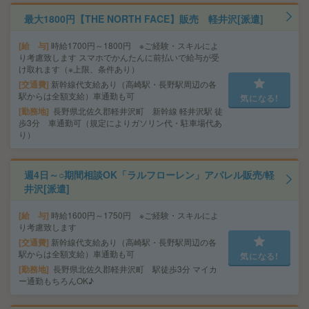
最大1800円【THE NORTH FACE】販売 軽井沢[派遣]
給 与
時給1700円～1800円 ※ご経験・スキルによ
り考慮致します スマホでかんたんに前払いで給与が受
け取れます（※上限、条件あり）
交通費
新幹線代支給あり（高崎駅・長野駅周辺の各
駅からは全額支給）車通勤も可
気になる!
勤務地
長野県北佐久郡軽井沢町 新幹線 軽井沢駅 徒
歩3分 車通勤可（規定によりガソリン代・駐車場代あ
り）
週4日～○期間相談OK「ラルフローレン」アパレル販売/軽
井沢[派遣]
給 与
時給1600円～1750円 ※ご経験・スキルによ
り考慮致します
交通費
新幹線代支給あり（高崎駅・長野駅周辺の各
駅からは全額支給）車通勤も可
気になる!
勤務地
長野県北佐久郡軽井沢町 駅徒歩3分 マイカ
ー通勤もちろんOK♪