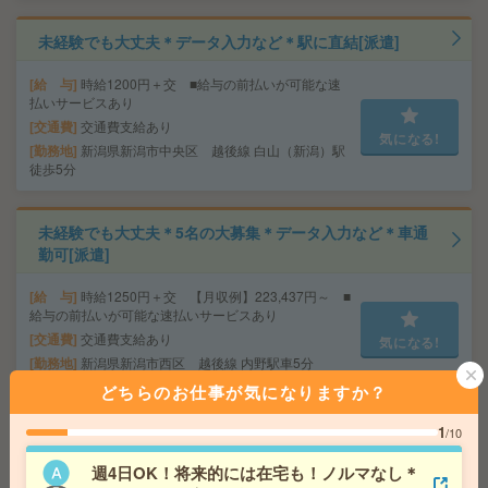
未経験でも大丈夫＊データ入力など＊駅に直結[派遣]
給 与
時給1200円＋交 ■給与の前払いが可能な速
払いサービスあり
交通費
交通費支給あり
気になる!
勤務地
新潟県新潟市中央区 越後線 白山（新潟）駅
徒歩5分
未経験でも大丈夫＊5名の大募集＊データ入力など＊車通
勤可[派遣]
給 与
時給1250円＋交 【月収例】223,437円～ ■
給与の前払いが可能な速払いサービスあり
交通費
交通費支給あり
気になる!
勤務地
新潟県新潟市西区 越後線 内野駅車5分
どちらのお仕事が気になりますか？
座り仕事！高時給！車通勤OK！土日休み！組立作業[派
1
/10
遣]
週4日OK！将来的には在宅も！ノルマなし＊