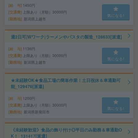
給 与
1450円
交通費
上限あり（月額）30000円
気になる!
勤務地
新潟県上越市
週2日可|Wワーク|ラーメンやパスタの製造_128633[派遣]
給 与
1136円
交通費
上限あり（月額）30000円
気になる!
勤務地
新潟県上越市
★未経験OK★食品工場の簡単作業！土日祝休＆車通勤可
能_129476[派遣]
給 与
1200円
交通費
上限あり（月額）30000円
気になる!
勤務地
新潟県新発田市
《未経験歓迎》食品の飾り付け◎平日のみ勤務＆車通勤O
K！_131417[派遣]