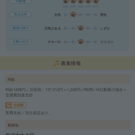
年齢層
20代
30代
40代
50代
60代
男女比率
女性
男性
職場の様子
活気がある
しずか
仕事の仕方
テキパキ
コツコツ
募集情報
時給
時給1226円／月収例：137,312円＝1,226円×7時間×16日勤務の場合＋
交通費別途支給
交通費
実費支給／当社規定あり。
勤務地