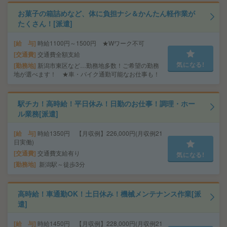
お菓子の箱詰めなど、体に負担ナシ＆かんたん軽作業が
たくさん！[派遣]
給 与
時給1100円～1500円 ★Wワーク不可
交通費
交通費全額支給
気になる!
勤務地
新潟市東区など…勤務地多数！ご希望の勤務
地が選べます！ ★車・バイク通勤可能なお仕事も！
駅チカ！高時給！平日休み！日勤のお仕事！調理・ホー
ル業務[派遣]
給 与
時給1350円 【月収例】226,000円(月収例21
日実働)
交通費
交通費支給有り
気になる!
勤務地
新潟駅～徒歩3分
高時給！車通勤OK！土日休み！機械メンテナンス作業[派
遣]
給 与
時給1450円 【月収例】228,000円(月収例21