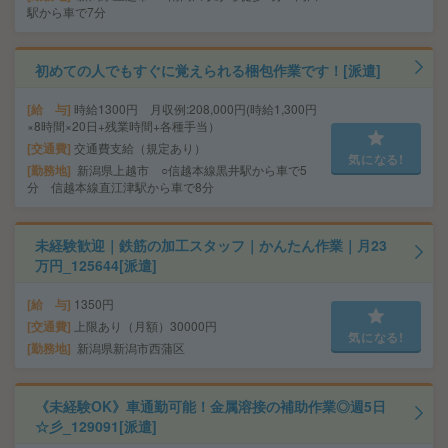
駅から車で7分
初めての人でもすぐに覚えられる梱包作業です！[派遣]
給 与
時給1300円 月収例:208,000円(時給1,300円
×8時間×20日+残業時間+各種手当）
交通費
交通費支給（規定あり）
気になる!
勤務地
新潟県上越市 ○信越本線黒井駅から車で5
分 信越本線直江津駅から車で8分
未経験歓迎｜鉄筋の加工スタッフ｜かんたん作業｜月23
万円_125644[派遣]
給 与
1350円
交通費
上限あり（月額）30000円
気になる!
勤務地
新潟県新潟市西蒲区
《未経験OK》車通勤可能！金属溶接の補助作業◎週5日
☆彡_129091[派遣]