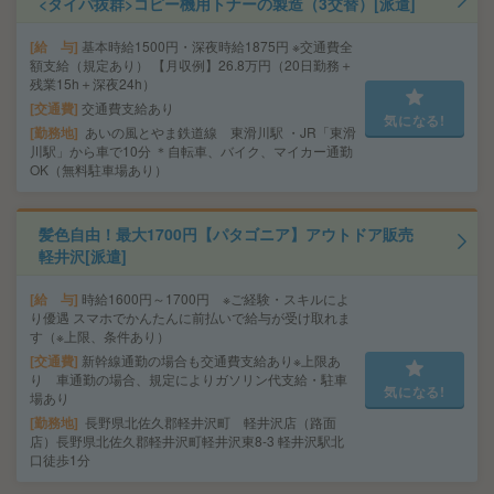
<タイパ抜群>コピー機用トナーの製造（3交替）[派遣]
給 与
基本時給1500円・深夜時給1875円 ※交通費全
額支給（規定あり） 【月収例】26.8万円（20日勤務＋
残業15h＋深夜24h）
交通費
交通費支給あり
気になる!
勤務地
あいの風とやま鉄道線 東滑川駅 ・JR「東滑
川駅」から車で10分 ＊自転車、バイク、マイカー通勤
OK（無料駐車場あり）
髪色自由！最大1700円【パタゴニア】アウトドア販売
軽井沢[派遣]
給 与
時給1600円～1700円 ※ご経験・スキルによ
り優遇 スマホでかんたんに前払いで給与が受け取れま
す（※上限、条件あり）
交通費
新幹線通勤の場合も交通費支給あり※上限あ
り 車通勤の場合、規定によりガソリン代支給・駐車
気になる!
場あり
勤務地
長野県北佐久郡軽井沢町 軽井沢店（路面
店）長野県北佐久郡軽井沢町軽井沢東8-3 軽井沢駅北
口徒歩1分