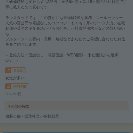
＊研修時給も変わらず1,226円！座学9日間＋OJT5日間の計14日間で丁
寧に教えるので安心です
ランスタッドでは、このほかにも未経験OKな事務、コールセンター、
人気の官公庁や電話なしのコツコツ・もくもく系のデータ入力、在宅
勤務や英語スキルを活かせるお仕事、正社員登用求人などの取り扱い
も。
フルタイム・扶養内・長期・短期などあなたのご希望に合わせたお仕
事をご紹介します。
＜登録方法：面談なし・電話面談・WEB面談・来社面談から選択
OK！＞
男女比
女性が多い
平均年齢
20～60代
その他の特徴
服装自由 / 派遣社員が多数就業