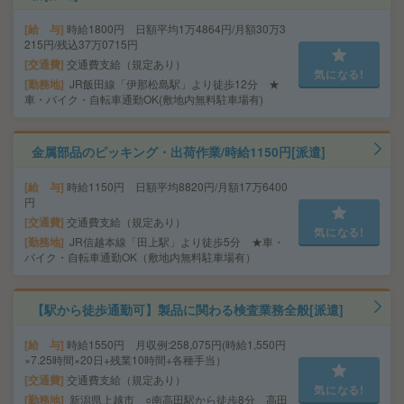
給 与
時給1800円 日額平均1万4864円/月額30万3
215円/残込37万0715円
交通費
交通費支給（規定あり）
気になる!
勤務地
JR飯田線「伊那松島駅」より徒歩12分 ★
車・バイク・自転車通勤OK(敷地内無料駐車場有)
金属部品のピッキング・出荷作業/時給1150円[派遣]
給 与
時給1150円 日額平均8820円/月額17万6400
円
交通費
交通費支給（規定あり）
気になる!
勤務地
JR信越本線「田上駅」より徒歩5分 ★車・
バイク・自転車通勤OK（敷地内無料駐車場有）
【駅から徒歩通勤可】製品に関わる検査業務全般[派遣]
給 与
時給1550円 月収例:258,075円(時給1,550円
×7.25時間×20日+残業10時間+各種手当）
交通費
交通費支給（規定あり）
気になる!
勤務地
新潟県上越市 ○南高田駅から徒歩8分 高田