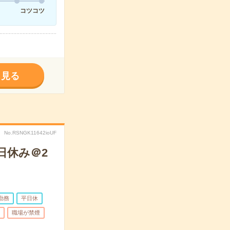
コツコツ
く見る
No.RSNGK11642ioUF
日休み＠2
勤務
平日休
職場が禁煙