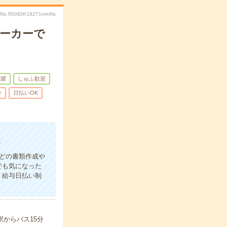
No.RSNGK19271mmNs
メーカーで
活躍
しゅふ歓迎
分
日払いOK
務
どの書類作成や
でも気になった
！給与日払い制
駅からバス15分