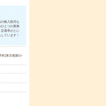
品の輸入販売な
つひとつの業務
！定着率がとに
ちしています！
町(東京都)駅か