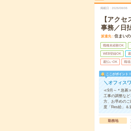
掲載日
2026/08/06
【アクセ
事務／日
住まいの
派遣先
職種未経験OK
WEB登録OK
週
週払いOK
職場
ここがポイント
＼オフィスワ
≪9月～＊急募
工事の調整など
方、お早めのご
度「Res給」
勤務地