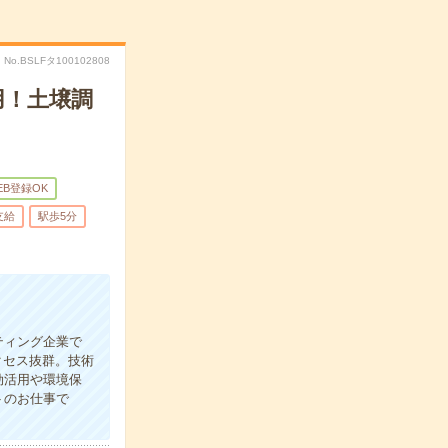
No.BSLFタ100102808
用！土壌調
EB登録OK
支給
駅歩5分
ティング企業で
クセス抜群。技術
効活用や環境保
トのお仕事で