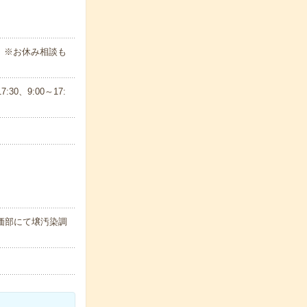
。※お休み相談も
30、9:00～17:
評価部にて壌汚染調