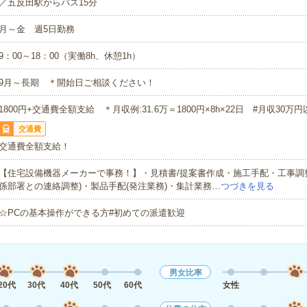
／五反田駅からバス15分
月～金 週5日勤務
9：00～18：00（実働8h、休憩1h）
9月～長期 ＊開始日ご相談ください！
1800円+交通費全額支給 ＊月収例:31.6万＝1800円×8h×22日 #月収30万円
交通費
交通費全額支給！
【住宅設備機器メーカーで事務！】・見積書/提案書作成・施工手配・工事調
係部署との連絡調整)・製品手配(発注業務)・集計業務…
つづきを見る
☆PCの基本操作ができる方#初めての派遣歓迎
男女比率
20代
30代
40代
50代
60代
女性