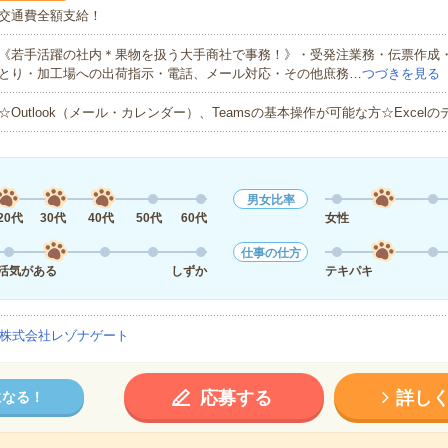
交通費全額支給！
《若手活躍の社内＊果物を扱う大手商社で事務！》・受発注業務・伝票作成
とり・加工場への出荷指示・電話、メール対応・その他庶務…
つづきを見る
☆Outlook（メール・カレンダー）、Teamsの基本操作が可能な方☆Excel
男女比率
20代
30代
40代
50代
60代
女性
仕事の仕方
活気がある
しずか
テキパキ
株式会社レゾナゲート
応募する
詳し
になる！