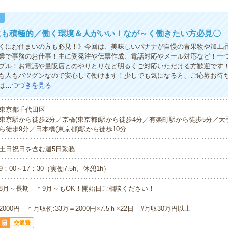
！
にも積極的／働く環境＆人がいい！なが～く働きたい方必見〇
くにお住まいの方も必見！》今回は、美味しいバナナが自慢の青果物や加工
業で事務のお仕事！主に受発注や伝票作成、電話対応やメール対応など！一
プル！お電話や量販店とのやりとりなど明るくご対応いただける方歓迎です
も人もバツグンなので安心して働けます！少しでも気になる方、ご応募お待
は…
つづきを見る
東京都千代田区
東京駅から徒歩2分／京橋(東京都)駅から徒歩4分／有楽町駅から徒歩5分／大手
ら徒歩9分／日本橋(東京都)駅から徒歩10分
土日祝日を含む週5日勤務
9：00～17：30（実働7.5h、休憩1h）
8月～長期 ＊9月～もOK！開始日ご相談ください！
2000円 ＊月収例:33万＝2000円×7.5ｈ×22日 #月収30万円以上
交通費