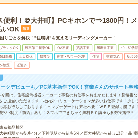
ス便利！＠大井町】PCキホンで⇒1800円！
払いOK
派遣
困りごとを解決！”住環境”を支えるリーディングメーカー！
ブランクOK
既卒第二新卒OK
OA不要
英語不要
履歴書不要
40～50代
5日勤務
土日祝休
残業少
副業・WワークOK
住宅
交費支給
駅歩5
が禁煙
派遣多
！
ークデビューも／PC基本操作でOK！営業さんのサポート事
≫今回は、住宅設備機器メーカーで事務のお仕事をおまかせします！見積書な
をご担当いただきます！社内外コミュニケーションが多いお仕事です！少し
応募お待ちしております！＊レゾナゲートは来社不要！ＷＥＢ登録可能です
＆週払い制度「前給」あり！スマホでできちゃう無料ＰＣ講座も多数実施中＊
東京都品川区
大井町駅から徒歩4分／下神明駅から徒歩6分／西大井駅から徒歩13分／品川