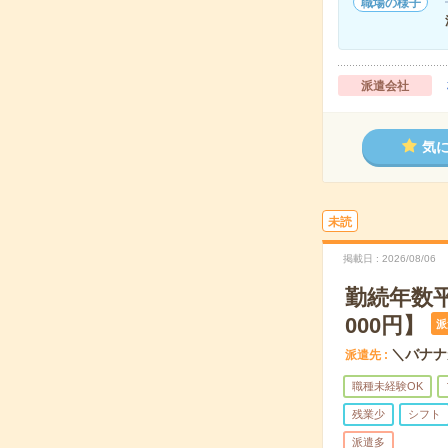
職場の様子
派遣会社
気
未読
掲載日
2026/08/06
勤続年数
000円】
派
＼バナナ
派遣先
職種未経験OK
残業少
シフト
派遣多