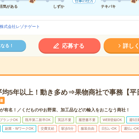
仕事の仕方
活気がある
しずか
テキパキ
株式会社レゾナゲート
応募する
詳し
になる！
平均5年以上！動き多め⇒果物商社で事務【平
遣
が有名！／くだものやお野菜、加工品などの輸入をおこなう商社！
ブランクOK
既卒第二新卒OK
英語不要
履歴書不要
WEB登録OK
週5日
副業・WワークOK
交費支給
駅歩5分
服装自由
日払いOK
週払いOK