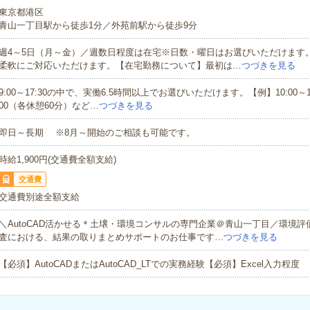
東京都港区
青山一丁目駅から徒歩1分／外苑前駅から徒歩9分
週4～5日（月～金）／週数日程度は在宅※日数・曜日はお選びいただけます
柔軟にご対応いただけます。【在宅勤務について】最初は…
つづきを見る
9:00～17:30の中で、実働6.5時間以上でお選びいただけます。【例】10:00～17:
00（各休憩60分）など…
つづきを見る
即日～長期 ※8月～開始のご相談も可能です。
時給1,900円(交通費全額支給)
交通費
交通費別途全額支給
＼AutoCAD活かせる＊土壌・環境コンサルの専門企業＠青山一丁目／環境
査における、結果の取りまとめサポートのお仕事です…
つづきを見る
【必須】AutoCADまたはAutoCAD_LTでの実務経験【必須】Excel入力程度