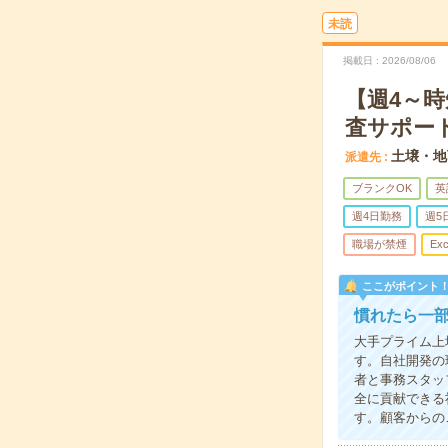
未読
掲載日
2026/08/06
【週4～時
査サポー
土壌・地
派遣先
ブランクOK
英
週4日勤務
週5
職場が禁煙
Exc
ここがポイント
慣れたら一
大手プライム上
す。自社開発の
者と事務スタッ
全に貢献できる
す。顧客からの