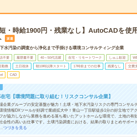
短・時給1900円・残業なし】AutoCADを使
ト
派遣
下水汚染の調査から浄化まで手掛ける環境コンサルティング企業
語不要
履歴書不要
40～50代活躍
在宅・リモートワーク
しゅふ歓迎
W
日勤務
土日祝休
朝10時以降スタート
17時前までの仕事
残業なし
交費
el
CAD
！
部在宅【環境問題に取り組む！リスクコンサル企業】
場企業グループの安定基盤が魅力！土壌・地下水汚染リスクの専門コンサル
環境情報DXツールが好調で業績拡大中！青山一丁目駅徒歩1分の好立地でア
フが協力しながら業務を進める落ち着いたアットホームな環境で、土地の有
社会性の高いお仕事です。土壌汚染調査における、結果の取りまとめサポー
…
つづきを見る