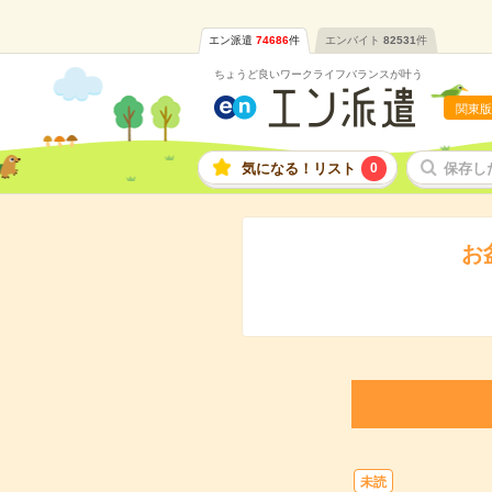
エン派遣
74686
件
エンバイト
82531
件
ちょうど良いワークライフバランスが叶う
関東版
気になる！リスト
0
保存し
お
未読