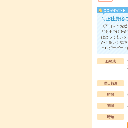
ここがポイント
＼正社員化
《即日～＊お近
どを手掛ける企
はとってもシン
かく高い！環境
＊レゾナゲート
勤務地
曜日頻度
時間
期間
時給