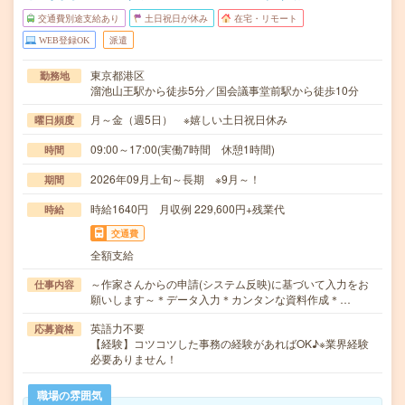
交通費別途支給あり
土日祝日が休み
在宅・リモート
WEB登録OK
派遣
東京都港区
勤務地
溜池山王駅から徒歩5分／国会議事堂前駅から徒歩10分
月～金（週5日） ※嬉しい土日祝日休み
曜日頻度
09:00～17:00(実働7時間 休憩1時間)
時間
2026年09月上旬～長期 ※9月～！
期間
時給1640円 月収例 229,600円+残業代
時給
交通費
全額支給
～作家さんからの申請(システム反映)に基づいて入力をお
仕事内容
願いします～＊データ入力＊カンタンな資料作成＊…
英語力不要
応募資格
【経験】コツコツした事務の経験があればOK♪※業界経験
必要ありません！
職場の雰囲気