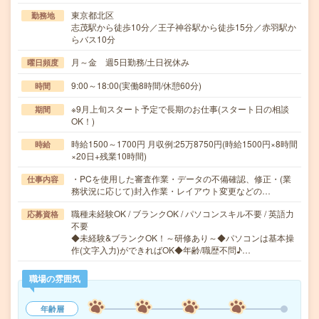
東京都北区
勤務地
志茂駅から徒歩10分／王子神谷駅から徒歩15分／赤羽駅か
らバス10分
月～金 週5日勤務/土日祝休み
曜日頻度
9:00～18:00(実働8時間/休憩60分)
時間
※9月上旬スタート予定で長期のお仕事(スタート日の相談
期間
OK！)
時給1500～1700円 月収例:25万8750円(時給1500円×8時間
時給
×20日+残業10時間)
・PCを使用した審査作業・データの不備確認、修正・(業
仕事内容
務状況に応じて)封入作業・レイアウト変更などの…
職種未経験OK / ブランクOK / パソコンスキル不要 / 英語力
応募資格
不要
◆未経験&ブランクOK！～研修あり～◆パソコンは基本操
作(文字入力)ができればOK◆年齢/職歴不問♪…
職場の雰囲気
年齢層