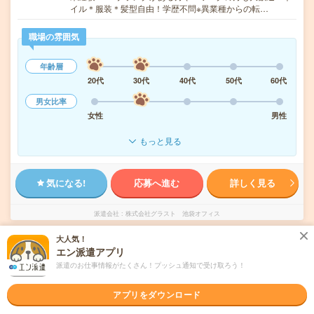
イル＊服装＊髪型自由！学歴不問※異業種からの転…
職場の雰囲気
年齢層
20代
30代
40代
50代
60代
男女比率
女性
男性
もっと見る
気になる!
応募へ進む
詳しく見る
派遣会社
株式会社グラスト 池袋オフィス
大人気！
未読
掲載日
2026/08/08
エン派遣アプリ
派遣のお仕事情報がたくさん！プッシュ通知で受け取ろう！
＼在宅あり☀／犬猫ちゃん♩ペットたちのデ
アプリをダウンロード
ータ入力☝電話なし＊かんたん《未経験〇》