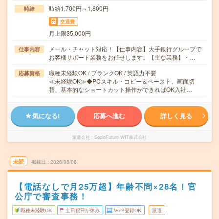
時給1,700円～1,800円
時給
交通費
月上限35,000円
メール・チャット対応！【仕事内容】大手銀行グループで
仕事内容
お客様サポート業務をお任せします。【主な業務】・…
職種未経験OK / ブランクOK / 英語力不要
応募資格
≪未経験OK≫◆PCスキル・コピー＆ペースト、画面切
替、基本的なショートカット操作ができればOK入社…
気になる!
応募へ進む
詳しく見る
派遣会社
SocioFuture WIT株式会社
未読
掲載日
2026/08/08
【電話なしで月25万超】年齢不問×28名！官
公庁で審査事務！
職種未経験OK
土日祝日が休み
WEB登録OK
派遣