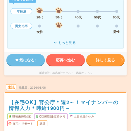
年齢層
20代
30代
40代
50代
60代
男女比率
女性
男性
もっと見る
気になる!
応募へ進む
詳しく見る
派遣会社
株式会社グラスト 池袋オフィス
未読
掲載日
2026/08/08
【在宅OK】官公庁＊週2～！マイナンバーの
情報入力＊時給1900円～
職種未経験OK
交通費別途支給あり
土日祝日が休み
在宅・リモート
派遣