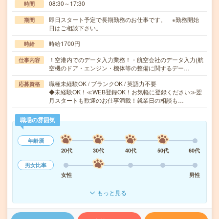
08:30～17:30
時間
即日スタート予定で長期勤務のお仕事です。 ※勤務開始
期間
日はご相談下さい。
時給1700円
時給
！空港内でのデータ入力業務！・航空会社のデータ入力(航
仕事内容
空機のドア・エンジン・機体等の整備に関するデー…
職種未経験OK / ブランクOK / 英語力不要
応募資格
◆未経験OK！≪WEB登録OK！お気軽に登録ください≫翌
月スタートも歓迎のお仕事満載！就業日の相談も…
職場の雰囲気
年齢層
20代
30代
40代
50代
60代
男女比率
女性
男性
もっと見る