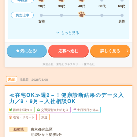
20代
30代
40代
50代
60代
男女比率
女性
男性
もっと見る
気になる!
応募へ進む
詳しく見る
派遣会社
東急ビジネスサポート株式会社
未読
掲載日
2026/08/08
≪在宅OK≫週2～！健康診断結果のデータ入
力／8・9月～入社相談OK
職種未経験OK
交通費別途支給あり
土日祝日が休み
在宅・リモート
派遣
東京都豊島区
勤務地
池袋駅から徒歩5分