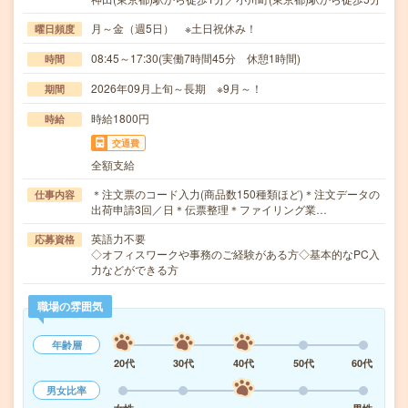
月～金（週5日） ※土日祝休み！
曜日頻度
08:45～17:30(実働7時間45分 休憩1時間)
時間
2026年09月上旬～長期 ※9月～！
期間
時給1800円
時給
交通費
全額支給
＊注文票のコード入力(商品数150種類ほど)＊注文データの
仕事内容
出荷申請3回／日＊伝票整理＊ファイリング業…
英語力不要
応募資格
◇オフィスワークや事務のご経験がある方◇基本的なPC入
力などができる方
職場の雰囲気
年齢層
20代
30代
40代
50代
60代
男女比率