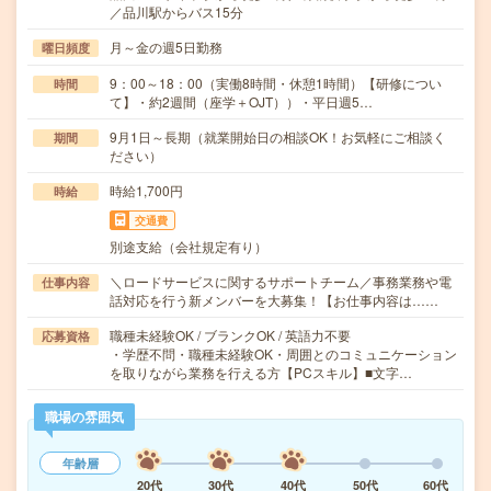
／品川駅からバス15分
月～金の週5日勤務
曜日頻度
9：00～18：00（実働8時間・休憩1時間）【研修につい
時間
て】・約2週間（座学＋OJT））・平日週5…
9月1日～長期（就業開始日の相談OK！お気軽にご相談く
期間
ださい）
時給1,700円
時給
交通費
別途支給（会社規定有り）
＼ロードサービスに関するサポートチーム／事務業務や電
仕事内容
話対応を行う新メンバーを大募集！【お仕事内容は……
職種未経験OK / ブランクOK / 英語力不要
応募資格
・学歴不問・職種未経験OK・周囲とのコミュニケーション
を取りながら業務を行える方【PCスキル】■文字…
職場の雰囲気
年齢層
20代
30代
40代
50代
60代