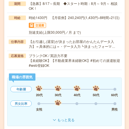
【急募】8/17～長期 ◆スタート時期：8月～ 9月～ 相談
期間
OK！
時給1430円 【月収例】240,240円(1,430円×8時間×21日)
時給
交通費
別途支給(上限30,000円／月 まで)
【お引越し(退室)が決まったお部屋のかんたんデータ入
仕事内容
力】＝具体的には＝・データ入力┗決まったフォーマ…
ブランクOK / 英語力不要
応募資格
【未経験OK】【不動産業界未経験OK】#初めての派遣歓迎
#web登録OK
職場の雰囲気
年齢層
20代
30代
40代
50代
60代
男女比率
女性
男性
もっと見る