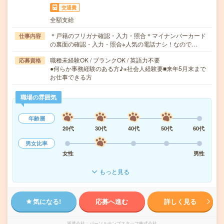
交通費
全額支給
＊戸籍のフリガナ確認・入力・照合＊マイナンバーカード
仕事内容
の裏面の確認・入力・照合※人気の電話ナシ！なので…
職種未経験OK / ブランクOK / 英語力不要
応募資格
●何らか事務経験のある方♪※社会人経験要■来年5月末まで
お仕事できる方
職場の雰囲気
年齢層
20代
30代
40代
50代
60代
男女比率
女性
男性
もっと見る
気になる!
応募へ進む
詳しく見る
派遣会社
パーソルテンプスタッフ株式会社