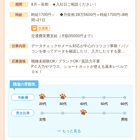
8月～長期 ★入社日ご相談ください！
期間
時給1700円～ ◆月収例 28万5600円＝時給1700円×8時
時給
間×21日
交通費
交通費実費支給（月額35000円まで）
データチェックやメール対応が中心のコツコツ事務！パソ
仕事内容
コンを使ってデータを確認したり、入力したりする業…
職種未経験OK / ブランクOK / 英語力不要
応募資格
PＣ入力やマウス、ショートカットが使える基本レベルで
ＯＫ！
職場の雰囲気
年齢層
20代
30代
40代
50代
60代
男女比率
女性
男性
もっと見る