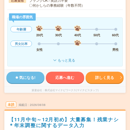
ブランクOK / 英語力不要
応募資格
〇何かしらの事務経験（年数不問）
職場の雰囲気
年齢層
20代
30代
40代
50代
60代
男女比率
女性
男性
もっと見る
気になる!
応募へ進む
詳しく見る
派遣会社
株式会社マイナビワークス(マイナビスタッフ)
未読
掲載日
2026/08/08
【11月中旬～12月初め】大量募集！残業ナシ
＊年末調整に関するデータ入力