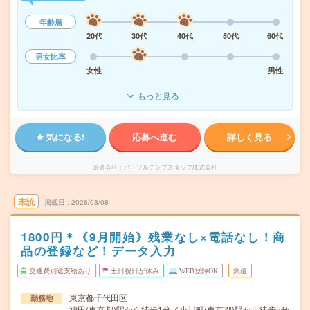
年齢層
20代
30代
40代
50代
60代
男女比率
女性
男性
もっと見る
気になる!
応募へ進む
詳しく見る
派遣会社
パーソルテンプスタッフ株式会社
未読
掲載日
2026/08/08
1800円＊《9月開始》残業なし×電話なし！商
品の登録など！データ入力
交通費別途支給あり
土日祝日が休み
WEB登録OK
派遣
東京都千代田区
勤務地
神田(東京都)駅から徒歩1分／小川町(東京都)駅から徒歩5分