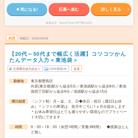
気になる!
応募へ進む
詳しく見る
派遣会社
SocioFuture WIT株式会社
未読
掲載日
2026/08/08
【20代～50代まで幅広く活躍】コツコツかん
たんデータ入力＜東池袋＞
交通費別途支給あり
WEB登録OK
派遣
東京都豊島区
勤務地
向原(東京都)駅から徒歩5分／東池袋駅から徒歩8分／東池
袋四丁目駅から徒歩9分／池袋駅から徒歩15分
〔シフト制〕月～金、土、日◆休日：祝日（週2日お休
曜日頻度
み）＊シフトの希望は、前月中ごろに1ヵ月分提出します
＊お休み希望日はとても通りやすい環境なのでプライベー
ト大切にできます
9：00～18：00（休憩1時間／実働 8時間） ◆残業ほとん
時間
ど無し