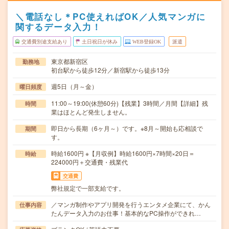
＼電話なし＊PC使えればOK／人気マンガに
関するデータ入力！
交通費別途支給あり
土日祝日が休み
WEB登録OK
派遣
東京都新宿区
勤務地
初台駅から徒歩12分／新宿駅から徒歩13分
週5日（月～金）
曜日頻度
11:00～19:00(休憩60分)【残業】3時間／月間【詳細】残
時間
業はほとんど発生しません。
即日から長期（6ヶ月～）です。※8月～開始も応相談で
期間
す。
時給1600円 ※【月収例】時給1600円×7時間×20日＝
時給
224000円＋交通費・残業代
交通費
弊社規定で一部支給です。
／マンガ制作やアプリ開発を行うエンタメ企業にて、かん
仕事内容
たんデータ入力のお仕事！基本的なPC操作ができれ…