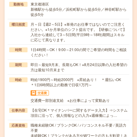
東京都港区
勤務地
新橋駅から徒歩5分／浜松町駅から徒歩5分／神谷町駅から
徒歩5分
月～日【週2～5日】※単発のお仕事ではないのでご注意く
曜日頻度
ださい。※1か月単位のシフト提出です。【研修について】
入社から連続して3～5日間(平日9時～18時)期間はスキル
に応じて異なります。
1日4時間～OK！9:00～21:00の間でご希望の時間をご相談
時間
ください！
即日～最短9月末、長期もOK！※8月24日以降の入社希望の
期間
方は最短10月末まで
時給1900円～時給2000円 ※昇給あり！ ＊週払いOK
時給
＊1日6時間以上の勤務で日収1万円～
交通費
交通費一部別途支給 ※お仕事によって変動あり
【在宅OK＊マイナンバーに関するデータ入力】⇒システム
仕事内容
項目に沿って、個人情報などの入力※週稼働によっ…
職種未経験OK / ブランクOK / パソコンスキル不要 / 英語力
応募資格
不要
未経験OK！ブランクがある方やWワークの方も大歓迎！ネ