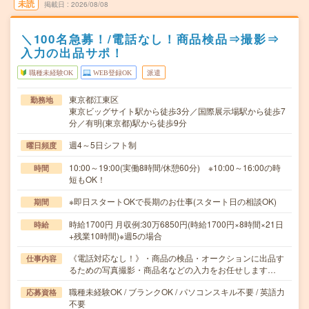
未読
掲載日
2026/08/08
＼100名急募！/電話なし！商品検品⇒撮影⇒
入力の出品サポ！
職種未経験OK
WEB登録OK
派遣
東京都江東区
勤務地
東京ビッグサイト駅から徒歩3分／国際展示場駅から徒歩7
分／有明(東京都)駅から徒歩9分
週4～5日シフト制
曜日頻度
10:00～19:00(実働8時間/休憩60分) ※10:00～16:00の時
時間
短もOK！
※即日スタートOKで長期のお仕事(スタート日の相談OK)
期間
時給1700円 月収例:30万6850円(時給1700円×8時間×21日
時給
+残業10時間)※週5の場合
《電話対応なし！》・商品の検品・オークションに出品す
仕事内容
るための写真撮影・商品名などの入力をお任せします…
職種未経験OK / ブランクOK / パソコンスキル不要 / 英語力
応募資格
不要