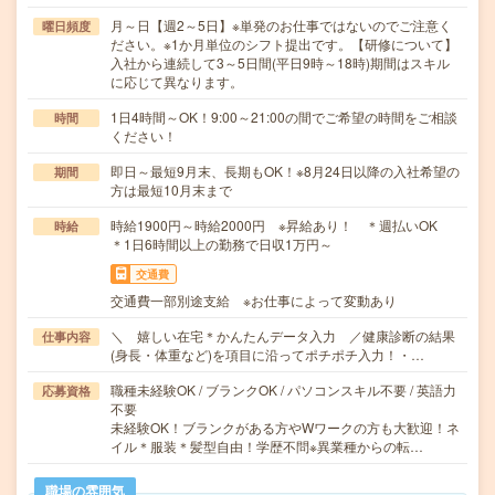
月～日【週2～5日】※単発のお仕事ではないのでご注意く
曜日頻度
ださい。※1か月単位のシフト提出です。【研修について】
入社から連続して3～5日間(平日9時～18時)期間はスキル
に応じて異なります。
1日4時間～OK！9:00～21:00の間でご希望の時間をご相談
時間
ください！
即日～最短9月末、長期もOK！※8月24日以降の入社希望の
期間
方は最短10月末まで
時給1900円～時給2000円 ※昇給あり！ ＊週払いOK
時給
＊1日6時間以上の勤務で日収1万円～
交通費
交通費一部別途支給 ※お仕事によって変動あり
＼ 嬉しい在宅＊かんたんデータ入力 ／健康診断の結果
仕事内容
(身長・体重など)を項目に沿ってポチポチ入力！・…
職種未経験OK / ブランクOK / パソコンスキル不要 / 英語力
応募資格
不要
未経験OK！ブランクがある方やWワークの方も大歓迎！ネ
イル＊服装＊髪型自由！学歴不問※異業種からの転…
職場の雰囲気