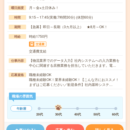
月～金※土日休み！
曜日頻度
9:15～17:45(実働:7時間30分) (休憩60分)
時間
【急募】即日～長期（3カ月以上） ★8月～OK！
期間
時給1750円
時給
交通費
交通費支給
【物流業界でのデータ入力】社内システムへの入力業務を
仕事内容
中心に関連する庶務業務を担当していただきます。電…
職種未経験OK
応募資格
職種未経験OK！業界未経験OK！【こんな方におススメ！
まずはご応募ください／歓迎条件】社内基幹システ…
職場の雰囲気
年齢層
20代
30代
40代
50代
60代
気になる!
応募へ進む
詳しく見る