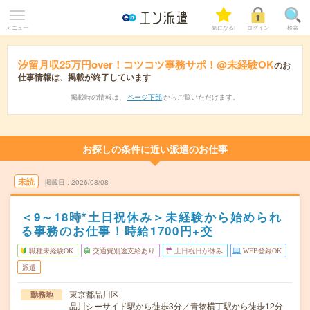
メニュー
気になる!
ログイン
検索
汐留月収25万円over！コツコツ事務サポ！@未経験OK
のお
仕事情報は、掲載が終了しています
掲載時の情報は、
ページ下部
からご覧いただけます。
お探しの条件に近い派遣のお仕事
未読
掲載日
2026/08/08
＜9～18時*土日祝休み＞未経験から始められ
る事務のお仕事！時給1700円+交
職種未経験OK
交通費別途支給あり
土日祝日が休み
WEB登録OK
派遣
東京都品川区
勤務地
品川シーサイド駅から徒歩3分／青物横丁駅から徒歩12分