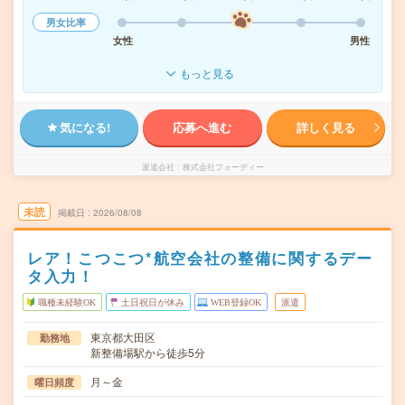
男女比率
女性
男性
もっと見る
気になる!
応募へ進む
詳しく見る
派遣会社
株式会社フォーディー
未読
掲載日
2026/08/08
レア！こつこつ*航空会社の整備に関するデー
タ入力！
職種未経験OK
土日祝日が休み
WEB登録OK
派遣
東京都大田区
勤務地
新整備場駅から徒歩5分
月～金
曜日頻度