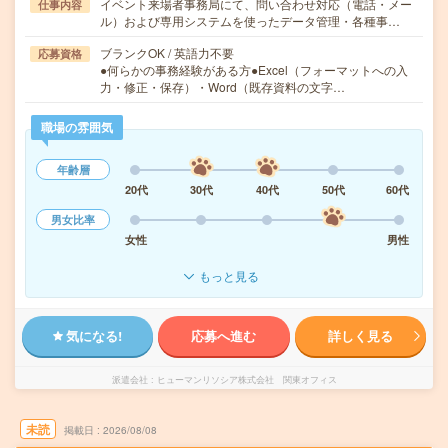
イベント来場者事務局にて、問い合わせ対応（電話・メー
仕事内容
ル）および専用システムを使ったデータ管理・各種事…
ブランクOK / 英語力不要
応募資格
●何らかの事務経験がある方●Excel（フォーマットへの入
力・修正・保存）・Word（既存資料の文字…
職場の雰囲気
年齢層
20代
30代
40代
50代
60代
男女比率
女性
男性
もっと見る
気になる!
応募へ進む
詳しく見る
派遣会社
ヒューマンリソシア株式会社 関東オフィス
未読
掲載日
2026/08/08