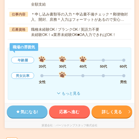
全額支給
＊申し込み書類等の入力＊申込書不備チェック＊郵便物封
仕事内容
入、開封、庶務＊入力はフォーマットがあるので安心…
職種未経験OK / ブランクOK / 英語力不要
応募資格
未経験OK！※業界未経験OK■OA入力できればOK！
職場の雰囲気
年齢層
20代
30代
40代
50代
60代
男女比率
女性
男性
もっと見る
気になる!
応募へ進む
詳しく見る
派遣会社
パーソルテンプスタッフ株式会社