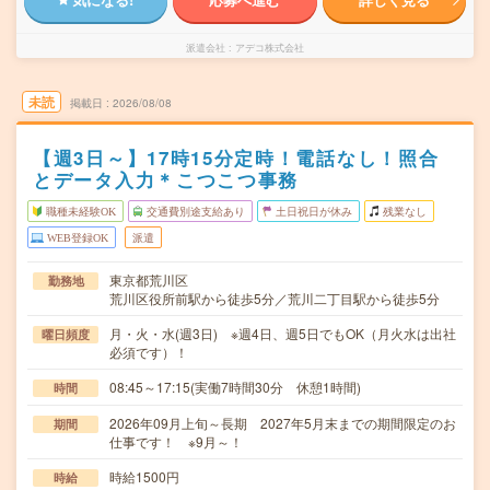
派遣会社
アデコ株式会社
未読
掲載日
2026/08/08
【週3日～】17時15分定時！電話なし！照合
とデータ入力＊こつこつ事務
職種未経験OK
交通費別途支給あり
土日祝日が休み
残業なし
WEB登録OK
派遣
東京都荒川区
勤務地
荒川区役所前駅から徒歩5分／荒川二丁目駅から徒歩5分
月・火・水(週3日) ※週4日、週5日でもOK（月火水は出社
曜日頻度
必須です）！
08:45～17:15(実働7時間30分 休憩1時間)
時間
2026年09月上旬～長期 2027年5月末までの期間限定のお
期間
仕事です！ ※9月～！
時給1500円
時給