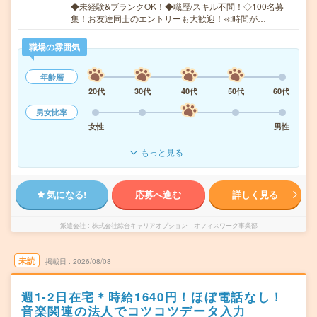
◆未経験&ブランクOK！◆職歴/スキル不問！◇100名募
集！お友達同士のエントリーも大歓迎！≪時間が…
職場の雰囲気
年齢層
20代
30代
40代
50代
60代
男女比率
女性
男性
もっと見る
気になる!
応募へ進む
詳しく見る
派遣会社
株式会社綜合キャリアオプション オフィスワーク事業部
未読
掲載日
2026/08/08
週1-2日在宅＊時給1640円！ほぼ電話なし！
音楽関連の法人でコツコツデータ入力