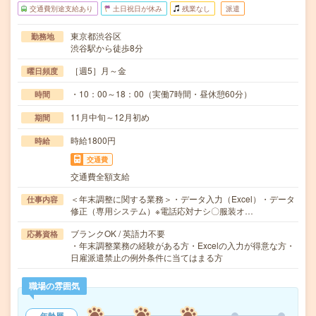
交通費別途支給あり
土日祝日が休み
残業なし
派遣
東京都渋谷区
勤務地
渋谷駅から徒歩8分
［週5］月～金
曜日頻度
・10：00～18：00（実働7時間・昼休憩60分）
時間
11月中旬～12月初め
期間
時給1800円
時給
交通費
交通費全額支給
＜年末調整に関する業務＞・データ入力（Excel）・データ
仕事内容
修正（専用システム）※電話応対ナシ〇服装オ…
ブランクOK / 英語力不要
応募資格
・年末調整業務の経験がある方・Excelの入力が得意な方・
日雇派遣禁止の例外条件に当てはまる方
職場の雰囲気
年齢層