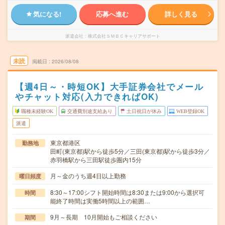
気になる!
応募へ進む
詳しく見る
派遣会社
株式会社ＳＭＢＣキャリアサポート
未読
掲載日
2026/08/08
【週4日～・時短OK】大手証券会社でメール
やチャット対応(入力できればOK)
職種未経験OK
交通費別途支給あり
土日祝日が休み
WEB登録OK
派遣
東京都港区
勤務地
田町(東京都)駅から徒歩5分／三田(東京都)駅から徒歩3分／
赤羽橋駅から三田駅徒歩圏内15分
月～金のうち週4日以上勤務
曜日頻度
8:30～17:00シフト開始時間は8:30または9:00から選択可
時間
能終了時間は実働5時間以上の範囲…
9月～長期 10月開始もご相談ください
期間