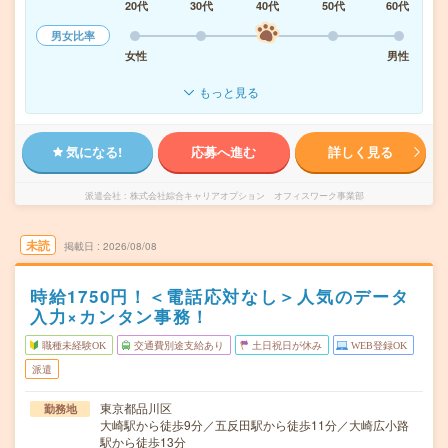
20代
30代
40代
50代
60代
男女比率
女性
男性
もっと見る
気になる!
応募へ進む
詳しく見る
派遣会社
株式会社綜合キャリアオプション オフィスワーク事業部
未読
掲載日
2026/08/08
時給1750円！＜電話応対なし＞人気のデータ
入力×カンタン事務！
職種未経験OK
交通費別途支給あり
土日祝日が休み
WEB登録OK
派遣
東京都品川区
勤務地
大崎駅から徒歩9分／五反田駅から徒歩11分／大崎広小路
駅から徒歩13分