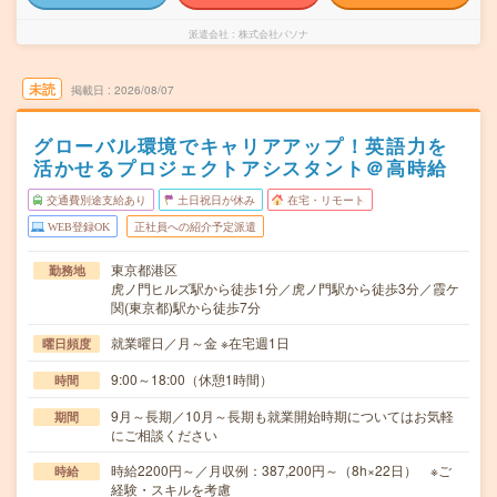
派遣会社
株式会社パソナ
未読
掲載日
2026/08/07
グローバル環境でキャリアアップ！英語力を
活かせるプロジェクトアシスタント＠高時給
交通費別途支給あり
土日祝日が休み
在宅・リモート
WEB登録OK
正社員への紹介予定派遣
東京都港区
勤務地
虎ノ門ヒルズ駅から徒歩1分／虎ノ門駅から徒歩3分／霞ケ
関(東京都)駅から徒歩7分
就業曜日／月～金 ※在宅週1日
曜日頻度
9:00～18:00（休憩1時間）
時間
9月～長期／10月～長期も就業開始時期についてはお気軽
期間
にご相談ください
時給2200円～／月収例：387,200円～（8h×22日） ※ご
時給
経験・スキルを考慮