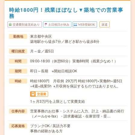
時給1800円！残業ほぼなし▼築地での営業事
務
交通費別途支給あり
土日祝日が休み
WEB登録OK
派遣
東京都中央区
勤務地
築地駅から徒歩7分／勝どき駅から徒歩8分
月～金／週5日
曜日頻度
09:00-18:00（休憩60分）実働8時間（残業少なめ！）
時間
即日～長期 ※開始日相談OK
期間
時給1800円 月収例 29万円 時給1800円×実働8h×週5日
時給
×4週+残業5h ※月収例を保証するものではありません。
交通費
1ヶ月3万円を上限として実費支給
営業事務のお仕事・システムに入力、計上・納品書の発行
仕事内容
（メールかe-fax）・請求書確認・在庫管理・受…
ブランクOK / 英語力不要
応募資格
事務の経験がある方