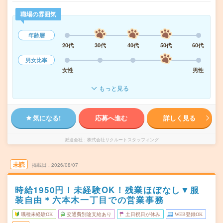
職場の雰囲気
年齢層
20代
30代
40代
50代
60代
男女比率
女性
男性
もっと見る
気になる!
応募へ進む
詳しく見る
派遣会社
株式会社リクルートスタッフィング
未読
掲載日
2026/08/07
時給1950円！未経験OK！残業ほぼなし▼服
装自由＊六本木一丁目での営業事務
職種未経験OK
交通費別途支給あり
土日祝日が休み
WEB登録OK