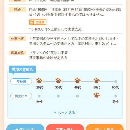
時給1950円 月収例 29万円 時給1950円×実働7h30m×週5
時給
日×4週 ※月収例を保証するものではありません。
交通費
1ヶ月3万円を上限として実費支給
＊営業部の受発注担当として以下の業務をお願いします・
仕事内容
専用システムへの受発注入力・電話対応、取り次ぎ（…
ブランクOK / 英語力不要
応募資格
営業事務の経験がある方
職場の雰囲気
年齢層
20代
30代
40代
50代
60代
男女比率
女性
男性
もっと見る
気になる!
応募へ進む
詳しく見る