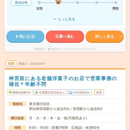
男女比率
女性
男性
もっと見る
気になる!
応募へ進む
詳しく見る
派遣会社
株式会社ビースタイル スマートキャリア
未読
掲載日
2026/08/07
神宮前にある老舗洋菓子のお店で営業事務の
補佐＊年齢不問
職種未経験OK
交通費別途支給あり
WEB登録OK
派遣
東京都渋谷区
勤務地
明治神宮前駅から徒歩5分／原宿駅から徒歩8分
月・火・水・木・金・祝(可能性あり)
曜日頻度
9:00～18:00（実働7時間 応相談）休憩60分
時間