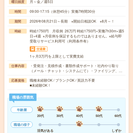
月～金／週5日
曜日頻度
09:00-17:15（休憩45分）実働7時間30分
時間
2026年08月21日～長期 ※開始日相談OK ※8月～！
期間
時給1750円 月収例 26万円 時給1750円×実働7h30m×週5
時給
日×4週 ※月収例を保証するものではありません。※給与即
受取りサービス利用可（利用条件有）
交通費
1ヶ月3万円を上限として実費支給
・受発注・見積作成・書類作成サポート・社内やり取り
仕事内容
（メール・チャット・システムにて）・ファイリング、…
職種未経験OK / ブランクOK / 英語力不要
応募資格
■未経験OK！
職場の雰囲気
年齢層
20代
30代
40代
50代
60代
職場の様子
活気がある
しずか