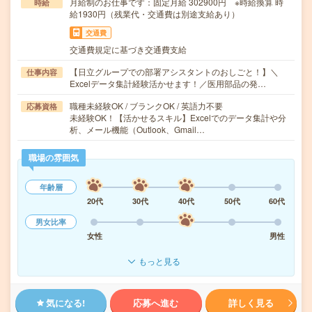
月給制のお仕事です：固定月給 302900円 ※時給換算 時
時給
給1930円（残業代・交通費は別途支給あり）
交通費
交通費規定に基づき交通費支給
【日立グループでの部署アシスタントのおしごと！】＼
仕事内容
Excelデータ集計経験活かせます！／医用部品の発…
職種未経験OK / ブランクOK / 英語力不要
応募資格
未経験OK！【活かせるスキル】Excelでのデータ集計や分
析、メール機能（Outlook、Gmail…
職場の雰囲気
年齢層
20代
30代
40代
50代
60代
男女比率
女性
男性
もっと見る
気になる!
応募へ進む
詳しく見る