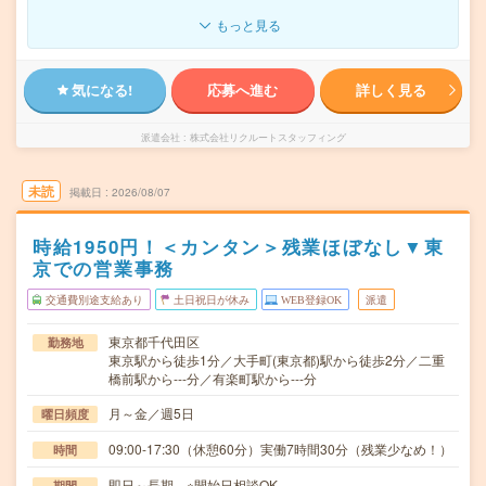
もっと見る
気になる!
応募へ進む
詳しく見る
派遣会社
株式会社リクルートスタッフィング
未読
掲載日
2026/08/07
時給1950円！＜カンタン＞残業ほぼなし▼東
京での営業事務
交通費別途支給あり
土日祝日が休み
WEB登録OK
派遣
東京都千代田区
勤務地
東京駅から徒歩1分／大手町(東京都)駅から徒歩2分／二重
橋前駅から---分／有楽町駅から---分
月～金／週5日
曜日頻度
09:00-17:30（休憩60分）実働7時間30分（残業少なめ！）
時間
即日～長期 ※開始日相談OK
期間