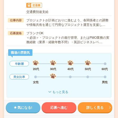
交通費
交通費別途支給
プロジェクトが計画どおりに進むよう、各関係者との調整
仕事内容
や情報共有を通じて円滑なプロジェクト運営を支援し…
ブランクOK
応募資格
＜必須＞・プロジェクトの進行管理、またはPMO業務の実
務経験（業界・経験年数不問）・英語ビジネスレベ…
職場の雰囲気
年齢層
20代
30代
40代
50代
60代
男女比率
女性
男性
もっと見る
気になる!
応募へ進む
詳しく見る