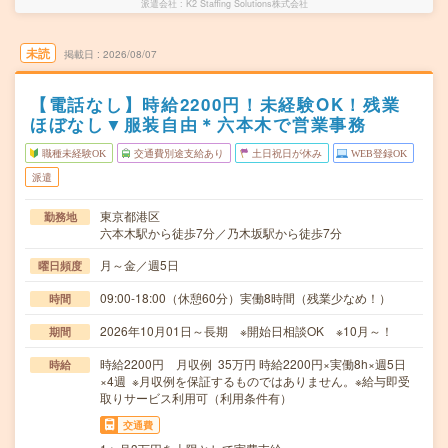
派遣会社
K2 Staffing Solutions株式会社
未読
掲載日
2026/08/07
【電話なし】時給2200円！未経験OK！残業
ほぼなし▼服装自由＊六本木で営業事務
職種未経験OK
交通費別途支給あり
土日祝日が休み
WEB登録OK
派遣
東京都港区
勤務地
六本木駅から徒歩7分／乃木坂駅から徒歩7分
月～金／週5日
曜日頻度
09:00-18:00（休憩60分）実働8時間（残業少なめ！）
時間
2026年10月01日～長期 ※開始日相談OK ※10月～！
期間
時給2200円 月収例 35万円 時給2200円×実働8h×週5日
時給
×4週 ※月収例を保証するものではありません。※給与即受
取りサービス利用可（利用条件有）
交通費