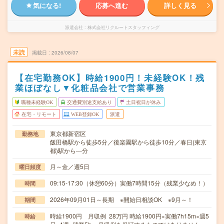
気になる!
応募へ進む
詳しく見る
派遣会社
株式会社リクルートスタッフィング
未読
掲載日
2026/08/07
【在宅勤務OK】時給1900円！未経験OK！残
業ほぼなし▼化粧品会社で営業事務
職種未経験OK
交通費別途支給あり
土日祝日が休み
在宅・リモート
WEB登録OK
派遣
東京都新宿区
勤務地
飯田橋駅から徒歩5分／後楽園駅から徒歩10分／春日(東京
都)駅から---分
月～金／週5日
曜日頻度
09:15-17:30（休憩60分）実働7時間15分（残業少なめ！）
時間
2026年09月01日～長期 ※開始日相談OK ※9月～！
期間
時給1900円 月収例 28万円 時給1900円×実働7h15m×週5
時給