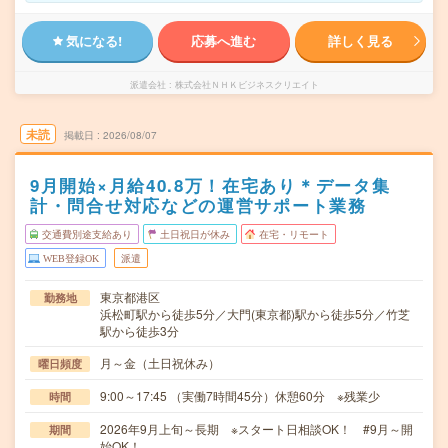
気になる!
応募へ進む
詳しく見る
派遣会社
株式会社ＮＨＫビジネスクリエイト
未読
掲載日
2026/08/07
9月開始×月給40.8万！在宅あり＊データ集
計・問合せ対応などの運営サポート業務
交通費別途支給あり
土日祝日が休み
在宅・リモート
WEB登録OK
派遣
東京都港区
勤務地
浜松町駅から徒歩5分／大門(東京都)駅から徒歩5分／竹芝
駅から徒歩3分
月～金（土日祝休み）
曜日頻度
9:00～17:45 （実働7時間45分）休憩60分 ※残業少
時間
2026年9月上旬～長期 ※スタート日相談OK！ #9月～開
期間
始OK！