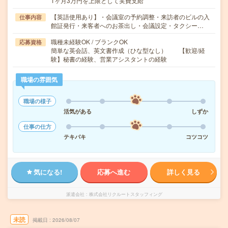
1ヶ月3万円を上限として実費支給
【英語使用あり】・会議室の予約調整・来訪者のビルの入
仕事内容
館証発行・来客者へのお茶出し・会議設定・タクシー…
職種未経験OK / ブランクOK
応募資格
簡単な英会話、英文書作成（ひな型なし） 【歓迎/経
験】秘書の経験、営業アシスタントの経験
職場の雰囲気
職場の様子
活気がある
しずか
仕事の仕方
テキパキ
コツコツ
気になる!
応募へ進む
詳しく見る
派遣会社
株式会社リクルートスタッフィング
未読
掲載日
2026/08/07