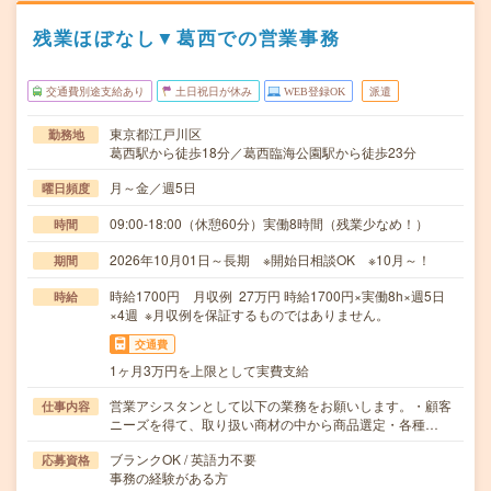
残業ほぼなし▼葛西での営業事務
交通費別途支給あり
土日祝日が休み
WEB登録OK
派遣
東京都江戸川区
勤務地
葛西駅から徒歩18分／葛西臨海公園駅から徒歩23分
月～金／週5日
曜日頻度
09:00-18:00（休憩60分）実働8時間（残業少なめ！）
時間
2026年10月01日～長期 ※開始日相談OK ※10月～！
期間
時給1700円 月収例 27万円 時給1700円×実働8h×週5日
時給
×4週 ※月収例を保証するものではありません。
交通費
1ヶ月3万円を上限として実費支給
営業アシスタンとして以下の業務をお願いします。・顧客
仕事内容
ニーズを得て、取り扱い商材の中から商品選定・各種…
ブランクOK / 英語力不要
応募資格
事務の経験がある方