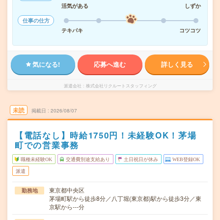
活気がある
しずか
仕事の仕方
テキパキ
コツコツ
気になる!
応募へ進む
詳しく見る
派遣会社
株式会社リクルートスタッフィング
未読
掲載日
2026/08/07
【電話なし】時給1750円！未経験OK！茅場
町での営業事務
職種未経験OK
交通費別途支給あり
土日祝日が休み
WEB登録OK
派遣
東京都中央区
勤務地
茅場町駅から徒歩8分／八丁堀(東京都)駅から徒歩3分／東
京駅から---分