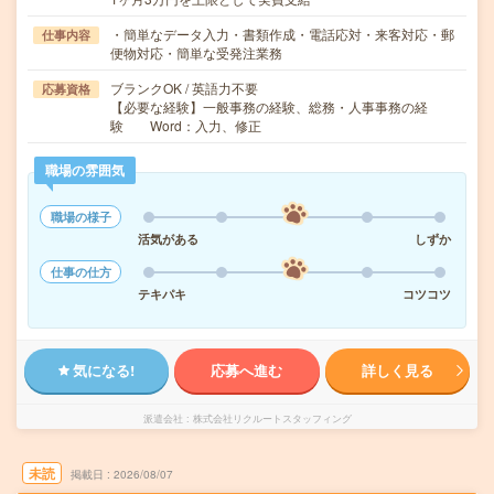
・簡単なデータ入力・書類作成・電話応対・来客対応・郵
仕事内容
便物対応・簡単な受発注業務
ブランクOK / 英語力不要
応募資格
【必要な経験】一般事務の経験、総務・人事事務の経
験 Word：入力、修正
職場の雰囲気
職場の様子
活気がある
しずか
仕事の仕方
テキパキ
コツコツ
気になる!
応募へ進む
詳しく見る
派遣会社
株式会社リクルートスタッフィング
未読
掲載日
2026/08/07