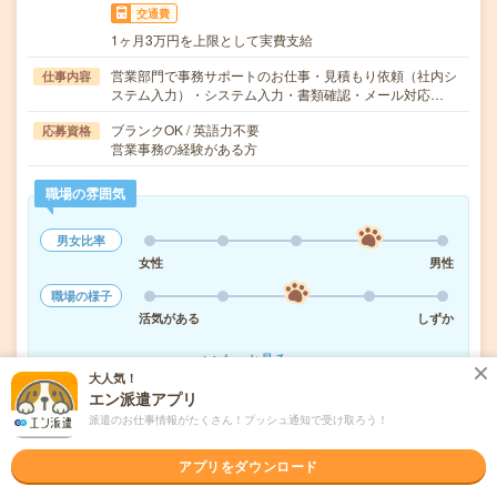
交通費
1ヶ月3万円を上限として実費支給
営業部門で事務サポートのお仕事・見積もり依頼（社内シ
仕事内容
ステム入力）・システム入力・書類確認・メール対応…
ブランクOK / 英語力不要
応募資格
営業事務の経験がある方
職場の雰囲気
男女比率
女性
男性
職場の様子
活気がある
しずか
もっと見る
大人気！
エン派遣アプリ
派遣のお仕事情報がたくさん！プッシュ通知で受け取ろう！
気になる!
応募へ進む
詳しく見る
アプリをダウンロード
派遣会社
株式会社リクルートスタッフィング