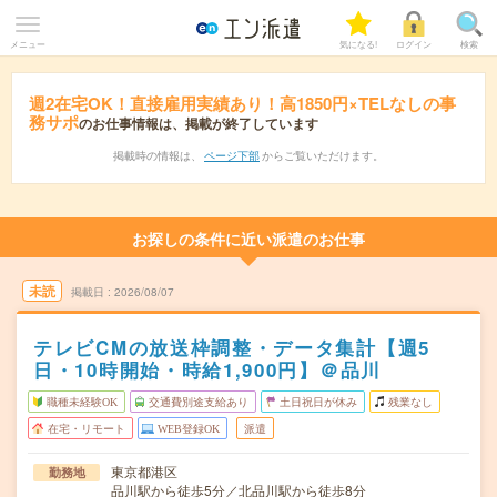
メニュー
気になる!
ログイン
検索
週2在宅OK！直接雇用実績あり！高1850円×TELなしの事
務サポ
のお仕事情報は、掲載が終了しています
掲載時の情報は、
ページ下部
からご覧いただけます。
お探しの条件に近い派遣のお仕事
未読
掲載日
2026/08/07
テレビCMの放送枠調整・データ集計【週5
日・10時開始・時給1,900円】＠品川
職種未経験OK
交通費別途支給あり
土日祝日が休み
残業なし
在宅・リモート
WEB登録OK
派遣
東京都港区
勤務地
品川駅から徒歩5分／北品川駅から徒歩8分