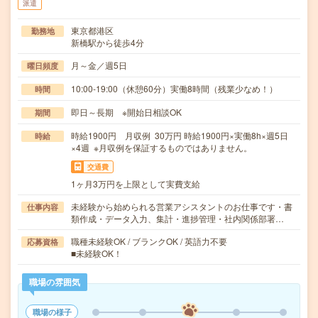
派遣
東京都港区
勤務地
新橋駅から徒歩4分
月～金／週5日
曜日頻度
10:00-19:00（休憩60分）実働8時間（残業少なめ！）
時間
即日～長期 ※開始日相談OK
期間
時給1900円 月収例 30万円 時給1900円×実働8h×週5日
時給
×4週 ※月収例を保証するものではありません。
交通費
1ヶ月3万円を上限として実費支給
未経験から始められる営業アシスタントのお仕事です・書
仕事内容
類作成・データ入力、集計・進捗管理・社内関係部署…
職種未経験OK / ブランクOK / 英語力不要
応募資格
■未経験OK！
職場の雰囲気
職場の様子