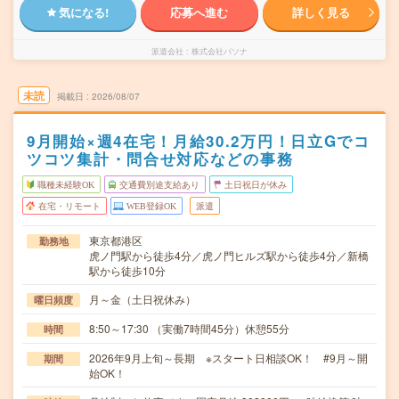
気になる!
応募へ進む
詳しく見る
派遣会社
株式会社パソナ
未読
掲載日
2026/08/07
9月開始×週4在宅！月給30.2万円！日立Gでコ
ツコツ集計・問合せ対応などの事務
職種未経験OK
交通費別途支給あり
土日祝日が休み
在宅・リモート
WEB登録OK
派遣
東京都港区
勤務地
虎ノ門駅から徒歩4分／虎ノ門ヒルズ駅から徒歩4分／新橋
駅から徒歩10分
月～金（土日祝休み）
曜日頻度
8:50～17:30 （実働7時間45分）休憩55分
時間
2026年9月上旬～長期 ※スタート日相談OK！ #9月～開
期間
始OK！