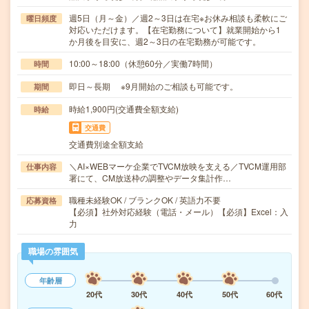
週5日（月～金）／週2～3日は在宅※お休み相談も柔軟にご
曜日頻度
対応いただけます。【在宅勤務について】就業開始から1
か月後を目安に、週2～3日の在宅勤務が可能です。
10:00～18:00（休憩60分／実働7時間）
時間
即日～長期 ※9月開始のご相談も可能です。
期間
時給1,900円(交通費全額支給)
時給
交通費
交通費別途全額支給
＼AI×WEBマーケ企業でTVCM放映を支える／TVCM運用部
仕事内容
署にて、CM放送枠の調整やデータ集計作…
職種未経験OK / ブランクOK / 英語力不要
応募資格
【必須】社外対応経験（電話・メール）【必須】Excel：入
力
職場の雰囲気
年齢層
20代
30代
40代
50代
60代