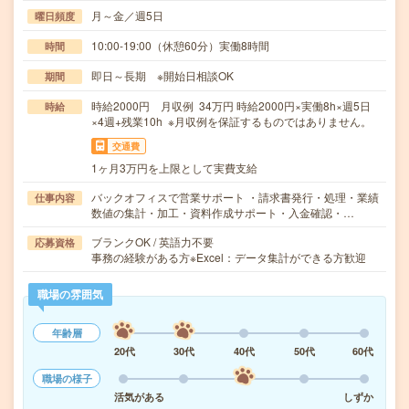
月～金／週5日
曜日頻度
10:00-19:00（休憩60分）実働8時間
時間
即日～長期 ※開始日相談OK
期間
時給2000円 月収例 34万円 時給2000円×実働8h×週5日
時給
×4週+残業10h ※月収例を保証するものではありません。
交通費
1ヶ月3万円を上限として実費支給
バックオフィスで営業サポート ・請求書発行・処理・業績
仕事内容
数値の集計・加工・資料作成サポート・入金確認・…
ブランクOK / 英語力不要
応募資格
事務の経験がある方※Excel：データ集計ができる方歓迎
職場の雰囲気
年齢層
20代
30代
40代
50代
60代
職場の様子
活気がある
しずか