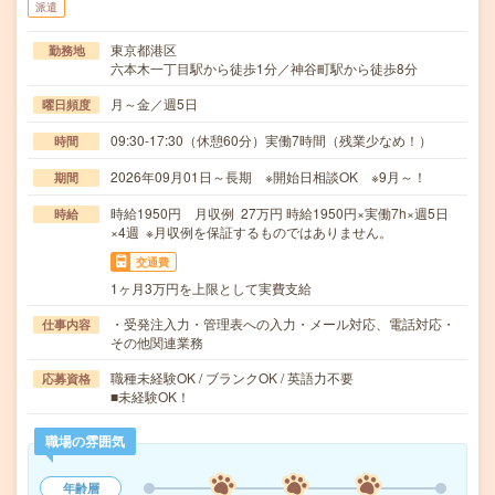
派遣
東京都港区
勤務地
六本木一丁目駅から徒歩1分／神谷町駅から徒歩8分
月～金／週5日
曜日頻度
09:30-17:30（休憩60分）実働7時間（残業少なめ！）
時間
2026年09月01日～長期 ※開始日相談OK ※9月～！
期間
時給1950円 月収例 27万円 時給1950円×実働7h×週5日
時給
×4週 ※月収例を保証するものではありません。
交通費
1ヶ月3万円を上限として実費支給
・受発注入力・管理表への入力・メール対応、電話対応・
仕事内容
その他関連業務
職種未経験OK / ブランクOK / 英語力不要
応募資格
■未経験OK！
職場の雰囲気
年齢層