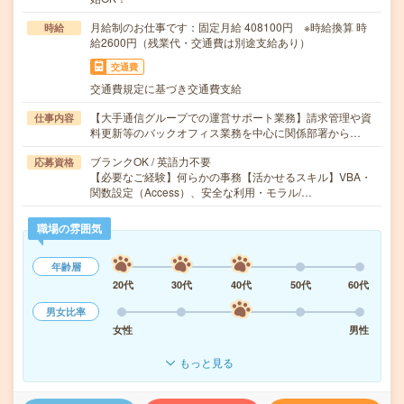
月給制のお仕事です：固定月給 408100円 ※時給換算 時
時給
給2600円（残業代・交通費は別途支給あり）
交通費
交通費規定に基づき交通費支給
【大手通信グループでの運営サポート業務】請求管理や資
仕事内容
料更新等のバックオフィス業務を中心に関係部署から…
ブランクOK / 英語力不要
応募資格
【必要なご経験】何らかの事務【活かせるスキル】VBA・
関数設定（Access）、安全な利用・モラル/…
職場の雰囲気
年齢層
20代
30代
40代
50代
60代
男女比率
女性
男性
もっと見る