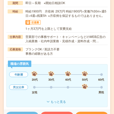
即日～長期 ※開始日相談OK
期間
時給1900円 月収例 29万円 時給1900円×実働7h30m×週5
時給
日×4週+残業5h ※月収例を保証するものではありません。
交通費
1ヶ月3万円を上限として実費支給
営業部での事務サポート・キャンペーンなどのWEB広告の
仕事内容
入稿業務・社内申請業務・見積作成・資料作成・問…
ブランクOK / 英語力不要
応募資格
事務の経験がある方
職場の雰囲気
年齢層
20代
30代
40代
50代
60代
男女比率
女性
男性
もっと見る