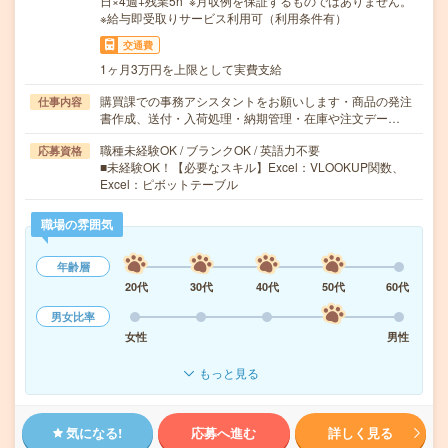
日×4週+残業5h ※月収例を保証するものではありません。
※給与即受取りサービス利用可（利用条件有）
交通費
1ヶ月3万円を上限として実費支給
購買課での事務アシスタントをお願いします・商品の発注
仕事内容
書作成、送付・入荷処理・納期管理・在庫や注文デー…
職種未経験OK / ブランクOK / 英語力不要
応募資格
■未経験OK！【必要なスキル】Excel：VLOOKUP関数、
Excel：ピボットテーブル
職場の雰囲気
年齢層
20代
30代
40代
50代
60代
男女比率
女性
男性
もっと見る
気になる!
応募へ進む
詳しく見る