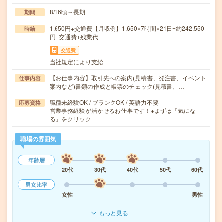
8/16頃～長期
期間
1,650円+交通費【月収例】1,650×7時間×21日=約242,550
時給
円+交通費+残業代
交通費
当社規定により支給
【お仕事内容】取引先への案内(見積書、発注書、イベント
仕事内容
案内など)書類の作成と帳票のチェック(見積書、…
職種未経験OK / ブランクOK / 英語力不要
応募資格
営業事務経験が活かせるお仕事です！※まずは「気にな
る」をクリック
職場の雰囲気
年齢層
20代
30代
40代
50代
60代
男女比率
女性
男性
もっと見る