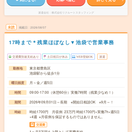
派遣会社
株式会社リクルートスタッフィング
未読
掲載日
2026/08/07
17時まで＊残業ほぼなし▼池袋で営業事務
交通費別途支給あり
土日祝日が休み
WEB登録OK
派遣
東京都豊島区
勤務地
池袋駅から徒歩1分
月～金／週5日
曜日頻度
09:00-17:00（休憩60分）実働7時間（残業少なめ！）
時間
2026年09月01日～長期 ※開始日相談OK ※9月～！
期間
時給1700円 月収例 23万円 時給1700円×実働7h×週5日
時給
×4週 ※月収例を保証するものではありません。
交通費
1ヶ月3万円を上限として実費支給