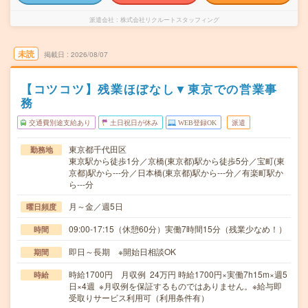
派遣会社
株式会社リクルートスタッフィング
未読
掲載日
2026/08/07
【コツコツ】残業ほぼなし▼東京での営業事
務
交通費別途支給あり
土日祝日が休み
WEB登録OK
派遣
東京都千代田区
勤務地
東京駅から徒歩1分／京橋(東京都)駅から徒歩5分／宝町(東
京都)駅から---分／日本橋(東京都)駅から---分／有楽町駅か
ら---分
月～金／週5日
曜日頻度
09:00-17:15（休憩60分）実働7時間15分（残業少なめ！）
時間
即日～長期 ※開始日相談OK
期間
時給1700円 月収例 24万円 時給1700円×実働7h15m×週5
時給
日×4週 ※月収例を保証するものではありません。※給与即
受取りサービス利用可（利用条件有）