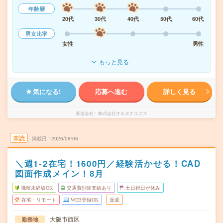
年齢層
20代
30代
40代
50代
60代
男女比率
女性
男性
もっと見る
気になる!
応募へ進む
詳しく見る
派遣会社
株式会社オルタナエクス
未読
掲載日
2026/08/06
＼週1-2在宅！1600円／経験活かせる！CAD
図面作成メイン！8月
職種未経験OK
交通費別途支給あり
土日祝日が休み
在宅・リモート
WEB登録OK
派遣
大阪市西区
勤務地