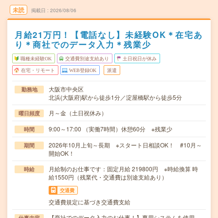
未読
掲載日
2026/08/06
月給21万円！【電話なし】未経験OK＊在宅あ
り＊商社でのデータ入力＊残業少
職種未経験OK
交通費別途支給あり
土日祝日が休み
在宅・リモート
WEB登録OK
派遣
大阪市中央区
勤務地
北浜(大阪府)駅から徒歩1分／淀屋橋駅から徒歩5分
月～金（土日祝休み）
曜日頻度
9:00～17:00 （実働7時間）休憩60分 ※残業少
時間
2026年10月上旬～長期 ※スタート日相談OK！ #10月～
期間
開始OK！
月給制のお仕事です：固定月給 219800円 ※時給換算 時
時給
給1550円（残業代・交通費は別途支給あり）
交通費
交通費規定に基づき交通費支給
【商社でのデータ入力のお仕事！】専用システムを使用
仕事内容