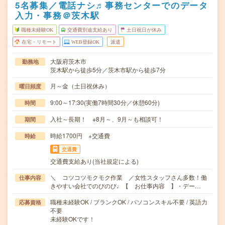
5名募集／電話ナシ♬事務センターでのデータ
入力・事務＠茨木駅
職種未経験OK
交通費別途支給あり
土日祝日が休み
在宅・リモート
WEB登録OK
派遣
大阪府茨木市
勤務地
茨木駅から徒歩5分／茨木市駅から徒歩7分
月～金（土日祝休み）
曜日頻度
9:00～17:30(実働7時間30分／休憩60分)
時間
入社～長期！ ※8月～、9月～も相談可！
期間
時給1700円 +交通費
時給
交通費
交通費支給あり(当社規定による)
＼ コツコツモクモク作業 ／女性スタッフさん多数！働
仕事内容
きやすい会社でのびのび♩【 お仕事内容 】・デー…
職種未経験OK / ブランクOK / パソコンスキル不要 / 英語力
応募資格
不要
未経験OKです！