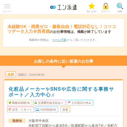
メニュー
気になる!
ログイン
検索
未経験OK・残業ゼロ・服装自由！電話対応なし！コツコ
ツデータ入力＠西長堀
のお仕事情報は、掲載が終了しています
掲載時の情報は、
ページ下部
からご覧いただけます。
お探しの条件に近い派遣のお仕事
未読
掲載日
2026/08/06
化粧品メーカー✨SNSや広告に関する事務サ
ポート／入力中心♬
職種未経験OK
交通費別途支給あり
土日祝日が休み
在宅・リモート
WEB登録OK
派遣
大阪市中央区
勤務地
谷町四丁目駅から徒歩5分／松屋町駅から徒歩7分／谷町六