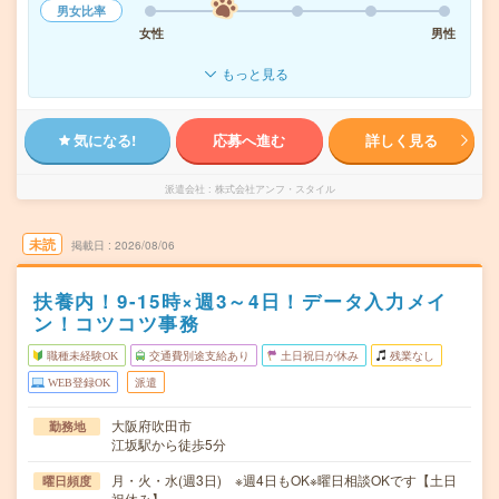
男女比率
女性
男性
もっと見る
気になる!
応募へ進む
詳しく見る
派遣会社
株式会社アンフ・スタイル
未読
掲載日
2026/08/06
扶養内！9-15時×週3～4日！データ入力メイ
ン！コツコツ事務
職種未経験OK
交通費別途支給あり
土日祝日が休み
残業なし
WEB登録OK
派遣
大阪府吹田市
勤務地
江坂駅から徒歩5分
月・火・水(週3日) ※週4日もOK※曜日相談OKです【土日
曜日頻度
祝休み】