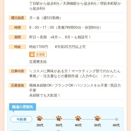
丁目駅から徒歩8分／天満橋駅から徒歩8分／堺筋本町駅か
ら徒歩8分
月～金（週5日勤務）
曜日頻度
9：00～17：00（実働7時間00分・休憩60分）
時間
即日～長期 ※8月～、9月～も相談可！
期間
時給1700円 #月収25万円以上可
時給
交通費
交通費支給
＼コスメに興味がある方！マーケティング部でのかんたん
仕事内容
事務／・注文書などの書類作成（入力中心）・スケジ…
職種未経験OK / ブランクOK / パソコンスキル不要 / 英語力
応募資格
不要
未経験でも大歓迎！
職場の雰囲気
年齢層
20代
30代
40代
50代
60代