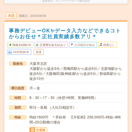
派遣会社
マンパワーグループ株式会社
未読
掲載日
2026/08/06
事務デビューOK✨データ入力などできるコト
からお任せ＊正社員実績多数アリ＊
職種未経験OK
交通費別途支給あり
土日祝日が休み
残業なし
WEB登録OK
派遣
大阪市北区
勤務地
大阪駅から徒歩3分／西梅田駅から徒歩5分／北新地駅から
徒歩5分／大阪梅田(阪神線)駅から徒歩5分／新福島駅から
徒歩10分
月～金
曜日頻度
8：30～17：30（休憩1時間、実働8時間）
時間
即日～長期 （入社日相談可）
期間
時給1600円 ＊昇給有 【月収例】256,000円=時給×8時
時給
間×20日勤務の場合
交通費