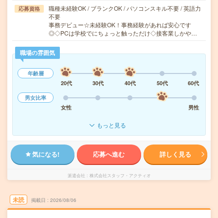
職種未経験OK / ブランクOK / パソコンスキル不要 / 英語力
応募資格
不要
事務デビュー☆未経験OK！事務経験があれば安心です
◎◇PCは学校でにちょっと触っただけ◇接客業しかや…
職場の雰囲気
年齢層
20代
30代
40代
50代
60代
男女比率
女性
男性
もっと見る
気になる!
応募へ進む
詳しく見る
派遣会社
株式会社スタッフ・アクティオ
未読
掲載日
2026/08/06