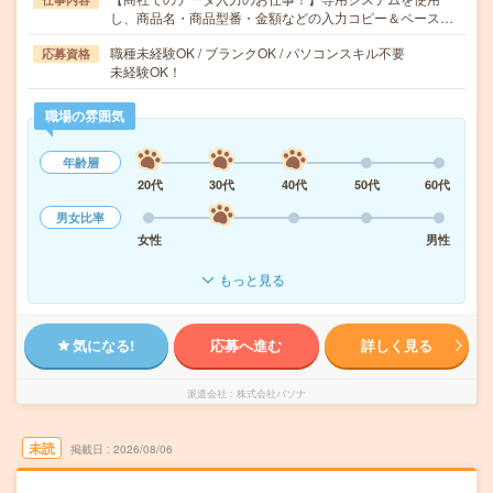
し、商品名・商品型番・金額などの入力コピー＆ペース…
職種未経験OK / ブランクOK / パソコンスキル不要
応募資格
未経験OK！
職場の雰囲気
年齢層
20代
30代
40代
50代
60代
男女比率
女性
男性
もっと見る
気になる!
応募へ進む
詳しく見る
派遣会社
株式会社パソナ
未読
掲載日
2026/08/06