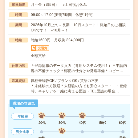
月～金（週5日） ※土日祝お休み
曜日頻度
09:00～17:00(実働7時間 休憩1時間)
時間
2026年10月上旬～長期 10月スタート！開始日のご相談
期間
OKです！ ※10月～！
時給1600円 月収例 224,000円
時給
交通費
全額支給
＊登録情報のデータ入力（専用システム使用！）＊申請内
仕事内容
容の不備チェック＊郵便の仕分けや発送準備＊コピー…
職種未経験OK / ブランクOK / 英語力不要
応募資格
＊未経験の方歓迎＊未経験の方でも安心スタート！・登録
時、キャリアを一緒に考える面談（TEL面談の場合…
職場の雰囲気
年齢層
20代
30代
40代
50代
60代
男女比率
女性
男性