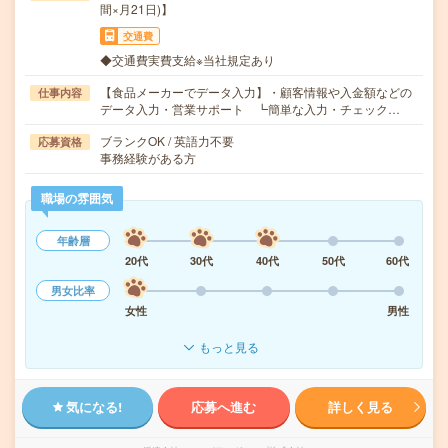
間×月21日)】
交通費
◆交通費実費支給※当社規定あり
【食品メーカーでデータ入力】・顧客情報や入金額などの
仕事内容
データ入力・営業サポート ┗簡単な入力・チェック…
ブランクOK / 英語力不要
応募資格
事務経験がある方
職場の雰囲気
年齢層
20代
30代
40代
50代
60代
男女比率
女性
男性
もっと見る
気になる!
応募へ進む
詳しく見る