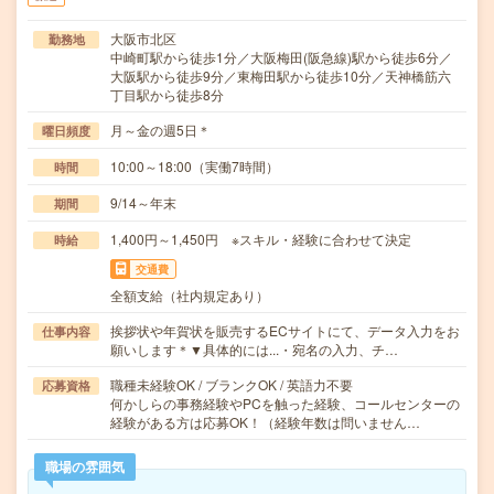
大阪市北区
勤務地
中崎町駅から徒歩1分／大阪梅田(阪急線)駅から徒歩6分／
大阪駅から徒歩9分／東梅田駅から徒歩10分／天神橋筋六
丁目駅から徒歩8分
月～金の週5日＊
曜日頻度
10:00～18:00（実働7時間）
時間
9/14～年末
期間
1,400円～1,450円 ※スキル・経験に合わせて決定
時給
交通費
全額支給（社内規定あり）
挨拶状や年賀状を販売するECサイトにて、データ入力をお
仕事内容
願いします＊▼具体的には...・宛名の入力、チ…
職種未経験OK / ブランクOK / 英語力不要
応募資格
何かしらの事務経験やPCを触った経験、コールセンターの
経験がある方は応募OK！（経験年数は問いません…
職場の雰囲気