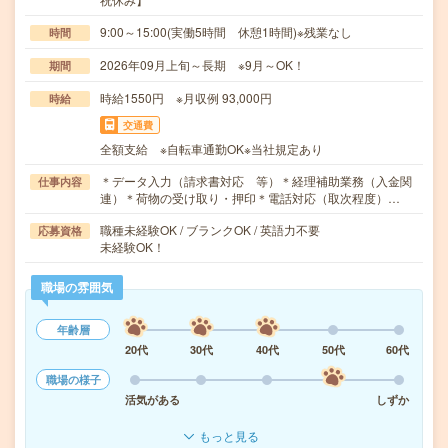
9:00～15:00(実働5時間 休憩1時間)※残業なし
時間
2026年09月上旬～長期 ※9月～OK！
期間
時給1550円 ※月収例 93,000円
時給
交通費
全額支給 ※自転車通勤OK※当社規定あり
＊データ入力（請求書対応 等）＊経理補助業務（入金関
仕事内容
連）＊荷物の受け取り・押印＊電話対応（取次程度）…
職種未経験OK / ブランクOK / 英語力不要
応募資格
未経験OK！
職場の雰囲気
年齢層
20代
30代
40代
50代
60代
職場の様子
活気がある
しずか
もっと見る