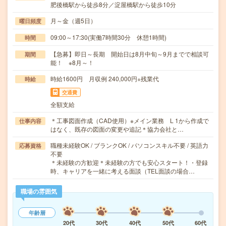
肥後橋駅から徒歩8分／淀屋橋駅から徒歩10分
月～金（週5日）
曜日頻度
09:00～17:30(実働7時間30分 休憩1時間)
時間
【急募】即日～長期 開始日は8月中旬～9月までで相談可
期間
能！ ※8月～！
時給1600円 月収例 240,000円+残業代
時給
交通費
全額支給
＊工事図面作成（CAD使用）※メイン業務 L 1から作成で
仕事内容
はなく、既存の図面の変更や追記＊協力会社と…
職種未経験OK / ブランクOK / パソコンスキル不要 / 英語力
応募資格
不要
＊未経験の方歓迎＊未経験の方でも安心スタート！・登録
時、キャリアを一緒に考える面談（TEL面談の場合…
職場の雰囲気
年齢層
20代
30代
40代
50代
60代