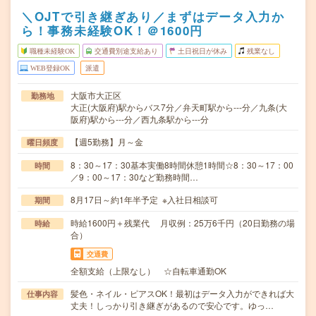
＼OJTで引き継ぎあり／まずはデータ入力か
ら！事務未経験OK！＠1600円
職種未経験OK
交通費別途支給あり
土日祝日が休み
残業なし
WEB登録OK
派遣
大阪市大正区
勤務地
大正(大阪府)駅からバス7分／弁天町駅から---分／九条(大
阪府)駅から---分／西九条駅から---分
【週5勤務】月～金
曜日頻度
8：30～17：30基本実働8時間休憩1時間☆8：30～17：00
時間
／9：00～17：30など勤務時間…
8月17日～約1年半予定 ※入社日相談可
期間
時給1600円＋残業代 月収例：25万6千円（20日勤務の場
時給
合）
交通費
全額支給（上限なし） ☆自転車通勤OK
髪色・ネイル・ピアスOK！最初はデータ入力ができれば大
仕事内容
丈夫！しっかり引き継ぎがあるので安心です。ゆっ…