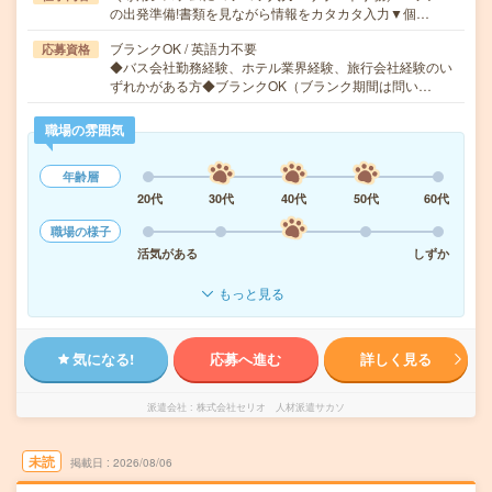
の出発準備!書類を見ながら情報をカタカタ入力▼個…
ブランクOK / 英語力不要
応募資格
◆バス会社勤務経験、ホテル業界経験、旅行会社経験のい
ずれかがある方◆ブランクOK（ブランク期間は問い…
職場の雰囲気
年齢層
20代
30代
40代
50代
60代
職場の様子
活気がある
しずか
もっと見る
気になる!
応募へ進む
詳しく見る
派遣会社
株式会社セリオ 人材派遣サカソ
未読
掲載日
2026/08/06