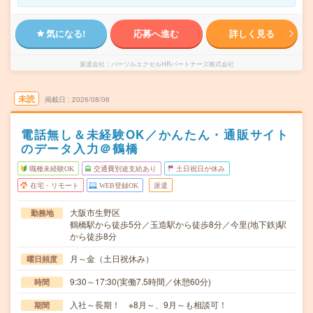
気になる!
応募へ進む
詳しく見る
派遣会社
パーソルエクセルHRパートナーズ株式会社
未読
掲載日
2026/08/06
電話無し＆未経験OK／かんたん・通販サイト
のデータ入力＠鶴橋
職種未経験OK
交通費別途支給あり
土日祝日が休み
在宅・リモート
WEB登録OK
派遣
大阪市生野区
勤務地
鶴橋駅から徒歩5分／玉造駅から徒歩8分／今里(地下鉄)駅
から徒歩8分
月～金（土日祝休み）
曜日頻度
9:30～17:30(実働7.5時間／休憩60分)
時間
入社～長期！ ※8月～、9月～も相談可！
期間