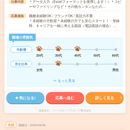
＊データ入力（Excelフォーマットを使用します！）＊コピ
仕事内容
ーやファイリングなど＊その他カンタンなたの…
職種未経験OK / ブランクOK / 英語力不要
応募資格
＊未経験の方歓迎＊未経験の方でも安心スタート！・登録
時、キャリアを一緒に考える面談（電話面談の場合）…
職場の雰囲気
年齢層
20代
30代
40代
50代
60代
男女比率
女性
男性
もっと見る
気になる!
応募へ進む
詳しく見る
派遣会社
パーソルテンプスタッフ株式会社
未読
掲載日
2026/08/06