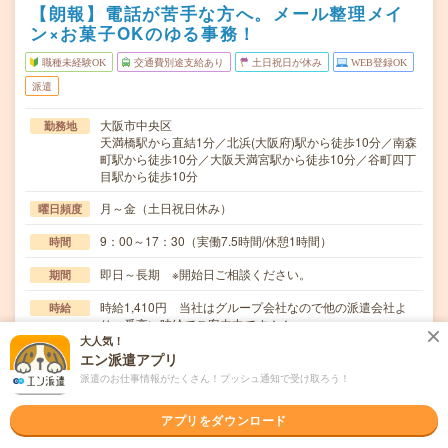
【朗報】電話が苦手な方へ。メール整理メイ
ン×お菓子OKのゆる事務！
職種未経験OK
交通費別途支給あり
土日祝日が休み
WEB登録OK
派遣
大阪市中央区
勤務地
天満橋駅から直結1分／北浜(大阪府)駅から徒歩10分／南森
町駅から徒歩10分／大阪天満宮駅から徒歩10分／谷町四丁
目駅から徒歩10分
月～金（土日祝日休み）
曜日頻度
9：00～17：30（実働7.5時間/休憩1時間）
時間
即日～長期 ※開始日ご相談ください。
期間
時給1,410円 当社はグループ会社なので他の派遣会社よ
時給
り一番高い時給でご案内中です！！
大人気！
交通費
エン派遣アプリ
支給あり（規定あり）
派遣のお仕事情報がたくさん！プッシュ通知で受け取ろう！
＼デスクでお菓子を食べながらオシゴト！驚くほどカンタ
仕事内容
アプリをダウンロード
ン！／～具体的には～※電話対応ナシの業務・社内に…