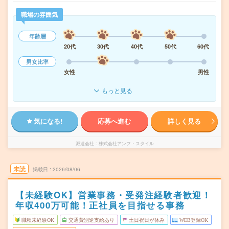
職場の雰囲気
年齢層
20代
30代
40代
50代
60代
男女比率
女性
男性
もっと見る
気になる!
応募へ進む
詳しく見る
派遣会社
株式会社アンフ・スタイル
未読
掲載日
2026/08/06
【未経験OK】営業事務・受発注経験者歓迎！
年収400万可能！正社員を目指せる事務
職種未経験OK
交通費別途支給あり
土日祝日が休み
WEB登録OK