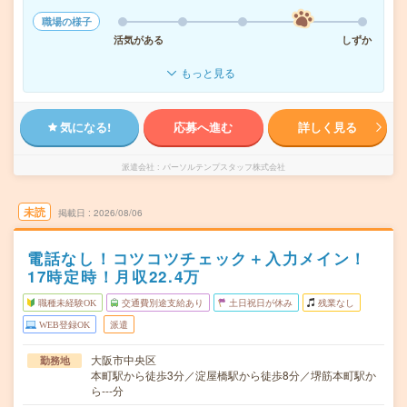
職場の様子
活気がある
しずか
もっと見る
気になる!
応募へ進む
詳しく見る
派遣会社
パーソルテンプスタッフ株式会社
未読
掲載日
2026/08/06
電話なし！コツコツチェック＋入力メイン！
17時定時！月収22.4万
職種未経験OK
交通費別途支給あり
土日祝日が休み
残業なし
WEB登録OK
派遣
大阪市中央区
勤務地
本町駅から徒歩3分／淀屋橋駅から徒歩8分／堺筋本町駅か
ら---分