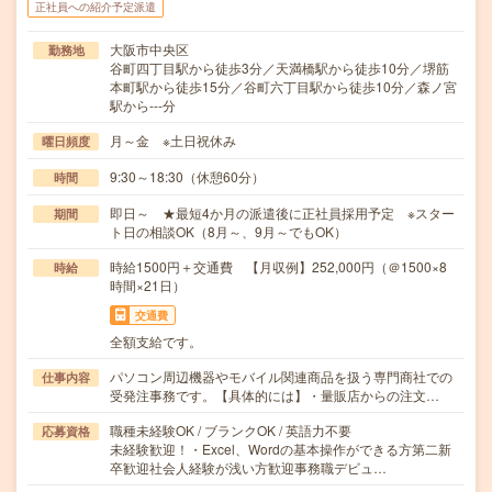
正社員への紹介予定派遣
大阪市中央区
勤務地
谷町四丁目駅から徒歩3分／天満橋駅から徒歩10分／堺筋
本町駅から徒歩15分／谷町六丁目駅から徒歩10分／森ノ宮
駅から---分
月～金 ※土日祝休み
曜日頻度
9:30～18:30（休憩60分）
時間
即日～ ★最短4か月の派遣後に正社員採用予定 ※スター
期間
ト日の相談OK（8月～、9月～でもOK）
時給1500円＋交通費 【月収例】252,000円（＠1500×8
時給
時間×21日）
交通費
全額支給です。
パソコン周辺機器やモバイル関連商品を扱う専門商社での
仕事内容
受発注事務です。【具体的には】・量販店からの注文…
職種未経験OK / ブランクOK / 英語力不要
応募資格
未経験歓迎！・Excel、Wordの基本操作ができる方第二新
卒歓迎社会人経験が浅い方歓迎事務職デビュ…