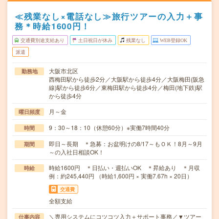
≪残業なし×電話なし≫旅行ツアーの入力＋事
務＊時給1600円！
交通費別途支給あり
土日祝日が休み
残業なし
WEB登録OK
派遣
大阪市北区
勤務地
西梅田駅から徒歩2分／大阪駅から徒歩4分／大阪梅田(阪急
線)駅から徒歩6分／東梅田駅から徒歩4分／梅田(地下鉄)駅
から徒歩4分
月～金
曜日頻度
9：30～18：10（休憩60分）※実働7時間40分
時間
即日～長期 ＊急募：お盆明けの8/17～もＯＫ！8月～9月
期間
～の入社日相談OK！
時給1600円 ＊日払い・週払いOK ＊昇給あり ＊月収
時給
例：約245,440円 （時給1,600円 × 実働7.67h × 20日）
交通費
全額支給
＼専用システムにコツコツ入力＋サポート事務／▼ツアー
仕事内容