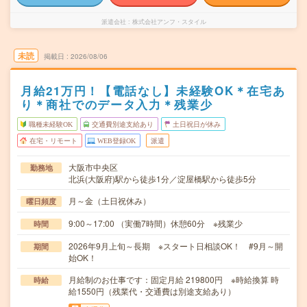
派遣会社
株式会社アンフ・スタイル
未読
掲載日
2026/08/06
月給21万円！【電話なし】未経験OK＊在宅あ
り＊商社でのデータ入力＊残業少
職種未経験OK
交通費別途支給あり
土日祝日が休み
在宅・リモート
WEB登録OK
派遣
大阪市中央区
勤務地
北浜(大阪府)駅から徒歩1分／淀屋橋駅から徒歩5分
月～金（土日祝休み）
曜日頻度
9:00～17:00 （実働7時間）休憩60分 ※残業少
時間
2026年9月上旬～長期 ※スタート日相談OK！ #9月～開
期間
始OK！
月給制のお仕事です：固定月給 219800円 ※時給換算 時
時給
給1550円（残業代・交通費は別途支給あり）