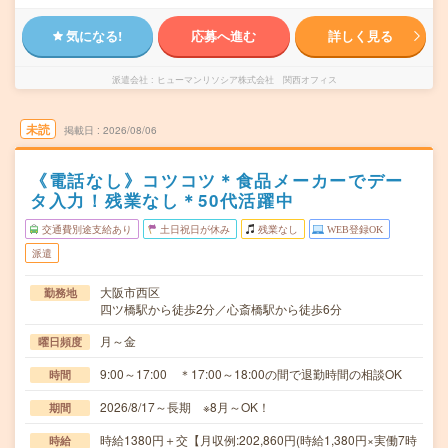
気になる!
応募へ進む
詳しく見る
派遣会社
ヒューマンリソシア株式会社 関西オフィス
未読
掲載日
2026/08/06
《電話なし》コツコツ＊食品メーカーでデー
タ入力！残業なし＊50代活躍中
交通費別途支給あり
土日祝日が休み
残業なし
WEB登録OK
派遣
大阪市西区
勤務地
四ツ橋駅から徒歩2分／心斎橋駅から徒歩6分
月～金
曜日頻度
9:00～17:00 ＊17:00～18:00の間で退勤時間の相談OK
時間
2026/8/17～長期 ※8月～OK！
期間
時給1380円＋交【月収例:202,860円(時給1,380円×実働7時
時給