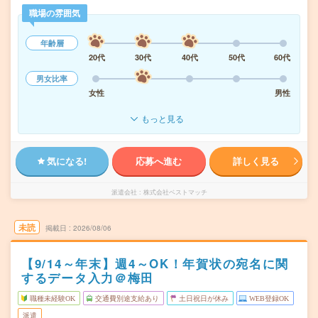
職場の雰囲気
年齢層
20代
30代
40代
50代
60代
男女比率
女性
男性
もっと見る
気になる!
応募へ進む
詳しく見る
派遣会社
株式会社ベストマッチ
未読
掲載日
2026/08/06
【9/14～年末】週4～OK！年賀状の宛名に関
するデータ入力＠梅田
職種未経験OK
交通費別途支給あり
土日祝日が休み
WEB登録OK
派遣