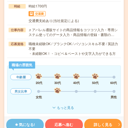
時給1700円
時給
交通費
交通費支給あり(当社規定による)
♬アパレル通販サイトの商品情報をコツコツ入力・専用シ
仕事内容
ステム使ってのデータ入力・商品情報の登録・書類の…
職種未経験OK / ブランクOK / パソコンスキル不要 / 英語力
応募資格
不要
・未経験OK！・コピペ＆ペーストや文字入力ができる方
職場の雰囲気
年齢層
20代
30代
40代
50代
60代
男女比率
女性
男性
もっと見る
気になる!
応募へ進む
詳しく見る