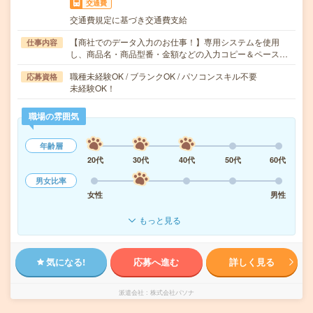
交通費
交通費規定に基づき交通費支給
【商社でのデータ入力のお仕事！】専用システムを使用
仕事内容
し、商品名・商品型番・金額などの入力コピー＆ペース…
職種未経験OK / ブランクOK / パソコンスキル不要
応募資格
未経験OK！
職場の雰囲気
年齢層
20代
30代
40代
50代
60代
男女比率
女性
男性
もっと見る
気になる!
応募へ進む
詳しく見る
派遣会社
株式会社パソナ