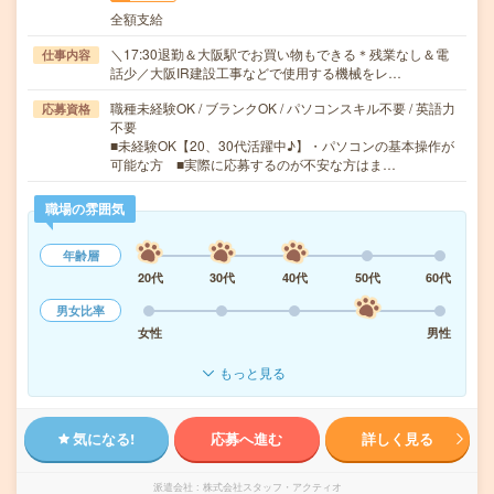
全額支給
＼17:30退勤＆大阪駅でお買い物もできる＊残業なし＆電
仕事内容
話少／大阪IR建設工事などで使用する機械をレ…
職種未経験OK / ブランクOK / パソコンスキル不要 / 英語力
応募資格
不要
■未経験OK【20、30代活躍中♪】・パソコンの基本操作が
可能な方 ■実際に応募するのが不安な方はま…
職場の雰囲気
年齢層
20代
30代
40代
50代
60代
男女比率
女性
男性
もっと見る
気になる!
応募へ進む
詳しく見る
派遣会社
株式会社スタッフ・アクティオ