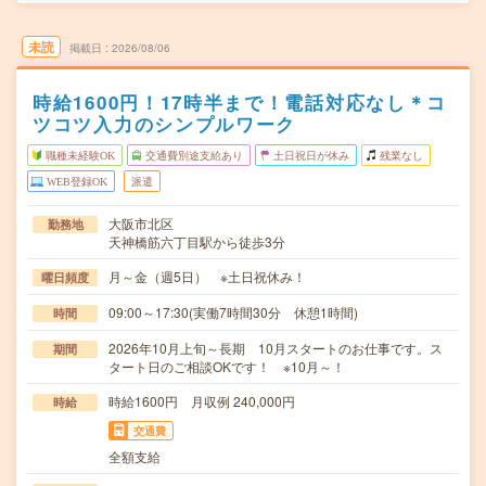
未読
掲載日
2026/08/06
時給1600円！17時半まで！電話対応なし＊コ
ツコツ入力のシンプルワーク
職種未経験OK
交通費別途支給あり
土日祝日が休み
残業なし
WEB登録OK
派遣
大阪市北区
勤務地
天神橋筋六丁目駅から徒歩3分
月～金（週5日） ※土日祝休み！
曜日頻度
09:00～17:30(実働7時間30分 休憩1時間)
時間
2026年10月上旬～長期 10月スタートのお仕事です。ス
期間
タート日のご相談OKです！ ※10月～！
時給1600円 月収例 240,000円
時給
交通費
全額支給