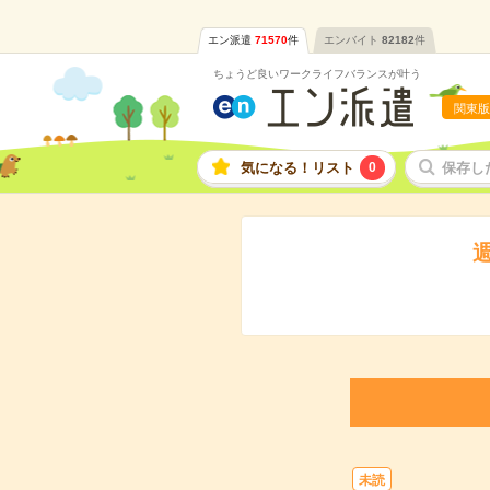
エン派遣
71570
件
エンバイト
82182
件
ちょうど良いワークライフバランスが叶う
関東版
気になる！リスト
0
保存し
未読