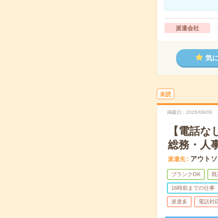
派遣会社
気
未読
掲載日
2026/08/09
【電話な
総務・人
アウトソ
派遣先
ブランクOK
既
16時前までの仕事
派遣多
電話対