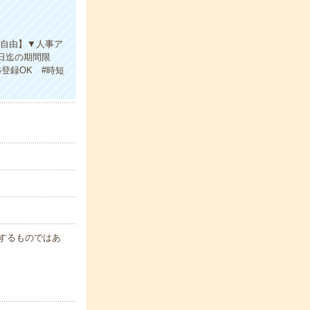
色自由】▼人事ア
0日迄の期間限
登録OK #時短
保証するものではあ