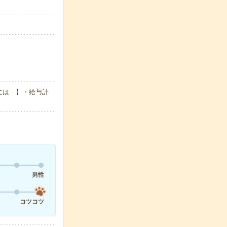
には…】・給与計
男性
コツコツ