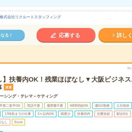
株式会社リクルートスタッフィング
応募する
詳し
になる！
No
し】扶養内OK！残業ほぼなし▼大阪ビジネ
事
派遣
ーシング・テレマ－ケティング
卒第二新卒OK
英語不要
履歴書不要
WEB登録OK
週5日勤務
土日祝休
17時前までの仕事
5ｈ以内OK
残業少
扶養控内
交費支給
駅歩5分
応なし
Excel