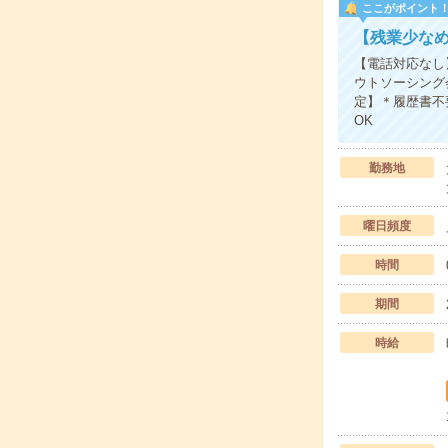
ここがポイント
【残業少な
【電話対応なし
ウトソーシング
定】＊履歴書不
OK
勤務地
曜日頻度
時間
期間
時給