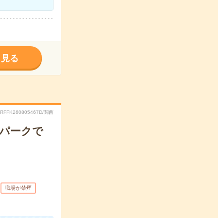
く見る
.RFFK260805467D/関西
スパークで
職場が禁煙