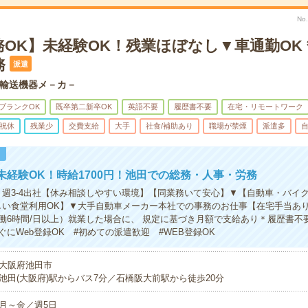
No
務OK】未経験OK！残業ほぼなし▼車通勤OK
務
派遣
輸送機器メ－カ－
ブランクOK
既卒第二新卒OK
英語不要
履歴書不要
在宅・リモートワーク
祝休
残業少
交費支給
大手
社食/補助あり
職場が禁煙
派遣多
！
未経験OK！時給1700円！池田での総務・人事・労務
】週3-4出社【休み相談しやすい環境】【同業務いて安心】▼【自動車・バイ
しい食堂利用OK】▼大手自動車メーカー本社での事務のお仕事【在宅手当あ
働6時間/日以上）就業した場合に、 規定に基づき月額で支給あり＊履歴書不
にWeb登録OK #初めての派遣歓迎 #WEB登録OK
大阪府池田市
池田(大阪府)駅からバス7分／石橋阪大前駅から徒歩20分
月～金／週5日