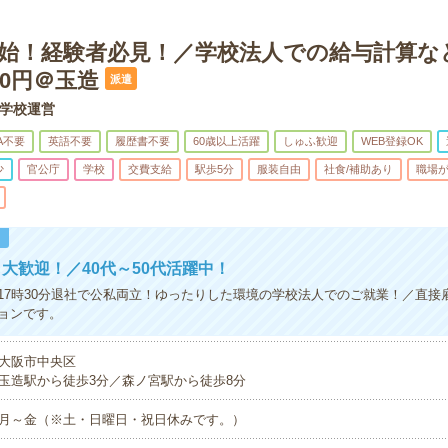
開始！経験者必見！／学校法人での給与計算な
00円＠玉造
派遣
学校運営
A不要
英語不要
履歴書不要
60歳以上活躍
しゅふ歓迎
WEB登録OK
少
官公庁
学校
交費支給
駅歩5分
服装自由
社食/補助あり
職場
！
大歓迎！／40代～50代活躍中！
17時30分退社で公私両立！ゆったりした環境の学校法人でのご就業！／直接
ョンです。
大阪市中央区
玉造駅から徒歩3分／森ノ宮駅から徒歩8分
月～金（※土・日曜日・祝日休みです。）