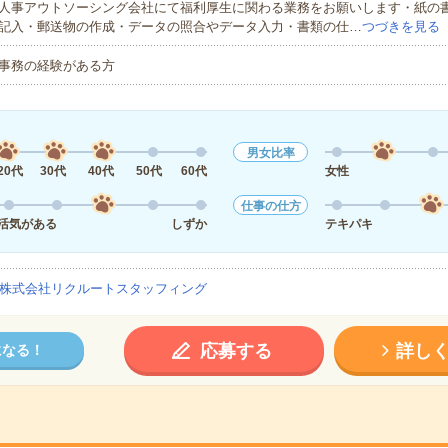
人事アウトソーシング会社にて福利厚生に関わる業務をお願いします・紙の
記入・郵送物の作成・データの照合やデータ入力・書類の仕…
つづきを見る
事務の経験がある方
男女比率
20代
30代
40代
50代
60代
女性
仕事の仕方
活気がある
しずか
テキパキ
株式会社リクルートスタッフィング
応募する
詳し
になる！