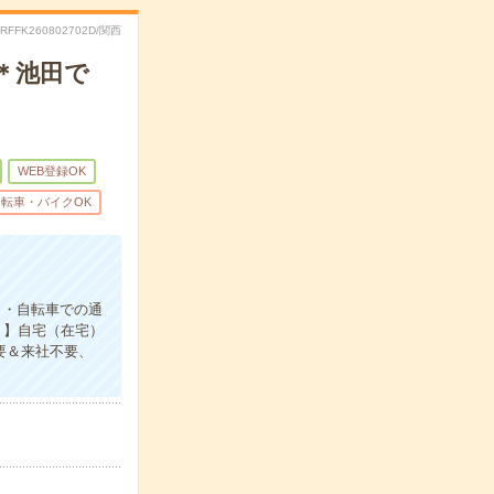
.RFFK260802702D/関西
＊池田で
WEB登録OK
自転車・バイクOK
ク・自転車での通
り】自宅（在宅）
要＆来社不要、