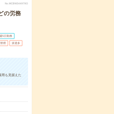
No.MCBW344978O
どの労務
週5日勤務
が禁煙
派遣多
雇用も見据えた