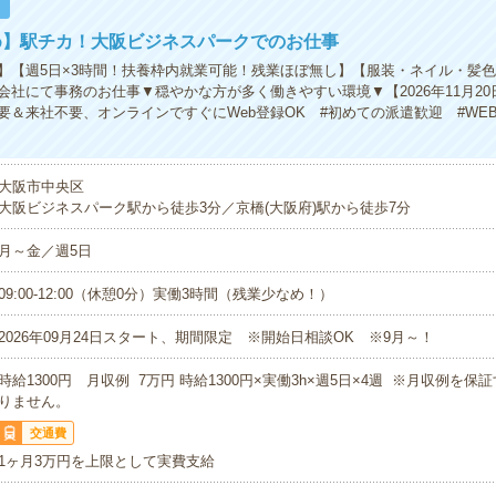
！
め】駅チカ！大阪ビジネスパークでのお仕事
】【週5日×3時間！扶養枠内就業可能！残業ほぼ無し】【服装・ネイル・髪
会社にて事務のお仕事▼穏やかな方が多く働きやすい環境▼【2026年11月2
要＆来社不要、オンラインですぐにWeb登録OK #初めての派遣歓迎 #WEB
大阪市中央区
大阪ビジネスパーク駅から徒歩3分／京橋(大阪府)駅から徒歩7分
月～金／週5日
09:00-12:00（休憩0分）実働3時間（残業少なめ！）
2026年09月24日スタート、期間限定 ※開始日相談OK ※9月～！
時給1300円 月収例 7万円 時給1300円×実働3h×週5日×4週 ※月収例を
りません。
交通費
1ヶ月3万円を上限として実費支給