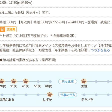
9:00～17:30(休憩60分)
9月上旬から長期（6ヶ月～）です。
時給1600円 【月収例】時給1600円×7.5h×20日＝240000円＋交通費・残業代
交通費
当社規定で月上限3万円支給です。＊自転車通勤OK！
＼学校事務局にて給与計算をメインに労務業務をお任せします！／【具体的
算業務・社会保険手続き・勤怠管理・年末調整・その他部署…
つづきを見る
◆給与計算の実務がある方（業界不問）
男女比率
20代
30代
40代
50代
60代
女性
仕事の仕方
活気がある
しずか
テキパキ