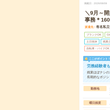
掲載日
2026/08/09
＼9月～
事務＊16
有名私立
派遣先
ブランクOK
O
土日祝休
残業
自転車・バイクOK
ここがポイント
労務経験者も
残業ほぼナシの
長期的なポジシ
勤務地
曜日頻度