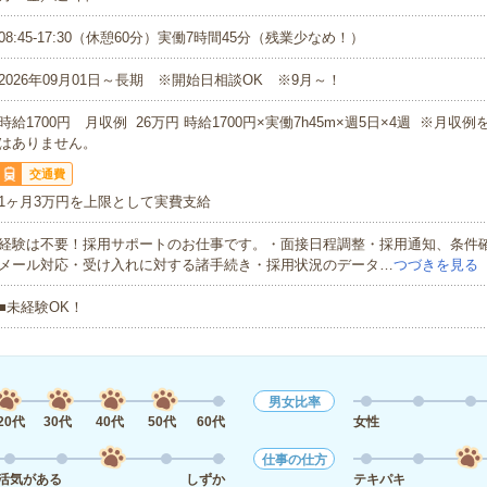
08:45-17:30（休憩60分）実働7時間45分（残業少なめ！）
2026年09月01日～長期 ※開始日相談OK ※9月～！
時給1700円 月収例 26万円 時給1700円×実働7h45m×週5日×4週 ※月収
はありません。
交通費
1ヶ月3万円を上限として実費支給
経験は不要！採用サポートのお仕事です。・面接日程調整・採用通知、条件
メール対応・受け入れに対する諸手続き・採用状況のデータ…
つづきを見る
■未経験OK！
男女比率
20代
30代
40代
50代
60代
女性
仕事の仕方
活気がある
しずか
テキパキ