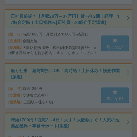
正社員前提＊【月収28万～37万円】賞与年2回！経理！1
7時台定時！土日祝休み[正社員への紹介予定派遣]
給 与
時給1800円 月収例 270,000円+残業代
交通費
全額支給
気になる!
勤務地
大阪駅徒歩10分、梅田(地下鉄)駅徒歩7分 ※
梅田各路線からも徒歩圏内！ キレイなオフィスビル！
座り仕事！給与即払いOK！高時給！土日休み！検査作業
[派遣]
給 与
時給1250円
交通費
交通費支給有り
気になる!
勤務地
三国駅～徒歩10分
時給1700円！在宅3～4日！大手！大阪駅すぐ！人気の医
薬品業界＊事務サポート[派遣]