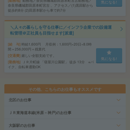
勤務地
勤務地／奈良県磯城郡田原本町宮古勤務地／
気になる!
奈良県磯城郡田原本町宮古 、アクセス／(1)黒田駅から
徒歩約8分 (2)田原本駅から車で約7分
＼人々の暮らしを守る仕事に／インフラ企業での設備運
転管理＠正社員も目指せます[派遣]
給 与
時給1,600円 月収例：1,600円×20日×8.0時
間＝256,000円＋残業代
交通費
嬉しい全額支給です。
気になる!
勤務地
ＪＲ片町線 「寝屋川公園駅」 徒歩 13分 ※バ
イク、自転車通勤OK
その他、こちらのお仕事もオススメです
北区のお仕事
ＪＲ東海道本線(米原－神戸)のお仕事
大阪駅のお仕事