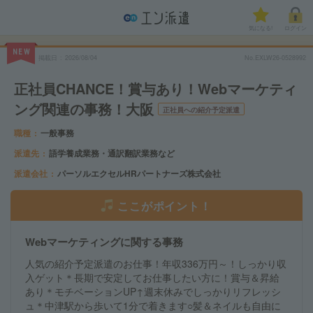
気になる!
ログイン
NEW
掲載日
2026/08/04
No.EXLW26-0528992
正社員CHANCE！賞与あり！Webマーケティ
ング関連の事務！大阪
正社員への紹介予定派遣
職種
一般事務
派遣先
語学養成業務・通訳翻訳業務など
派遣会社
パーソルエクセルHRパートナーズ株式会社
ここがポイント！
Webマーケティングに関する事務
人気の紹介予定派遣のお仕事！年収336万円～！しっかり収
入ゲット＊長期で安定してお仕事したい方に！賞与＆昇給
あり＊モチベーションUP↑週末休みでしっかりリフレッシ
ュ＊中津駅から歩いて1分で着きます○髪＆ネイルも自由に