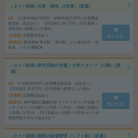
<タイパ抜群>出荷・梱包（2交替）[派遣]
給 与
基本時給1700円・深夜時給2125円 ※交通費全
額支給（規定あり） 【月収例】29.7万円（20日勤務＋
深夜60h ※残業なしの場合）
交通費
交通費支給あり
気になる!
勤務地
阪神本線 青木駅 「青木駅」から徒歩5分 ＊自
転車、バイク通勤OK
<タイパ抜群>研究活動の支援／大学スタッフ（日勤）[派
遣]
給 与
時給2200円 ※交通費全額支給（規定あり）
【月収例】30.8万円（20日勤務 ※残業なしの場合）
交通費
交通費支給あり
勤務地
神戸電鉄公園都市線 ウッディタウン中央駅 ウ
気になる!
ッディタウン中央駅から民間バス20分 ・JR新三田駅か
ら民間バス20分 ・JR三田駅から民間バス20分 ※バス停
関西学院大学から徒歩2分 ＊、、
<タイパ抜群>病院の設備管理（シフト制）[派遣]