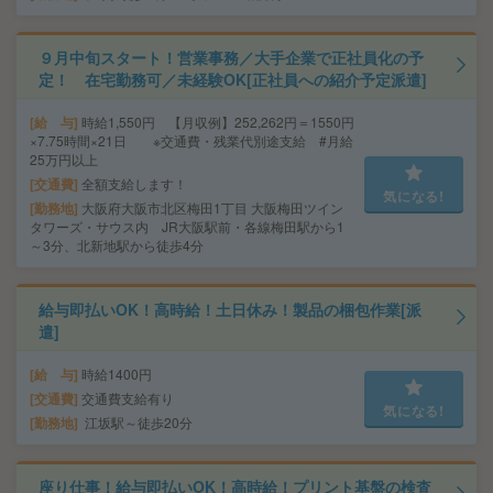
９月中旬スタート！営業事務／大手企業で正社員化の予
定！ 在宅勤務可／未経験OK[正社員への紹介予定派遣]
給 与
時給1,550円 【月収例】252,262円＝1550円
×7.75時間×21日 ※交通費・残業代別途支給 #月給
25万円以上
交通費
全額支給します！
気になる!
勤務地
大阪府大阪市北区梅田1丁目 大阪梅田ツイン
タワーズ・サウス内 JR大阪駅前・各線梅田駅から1
～3分、北新地駅から徒歩4分
給与即払いOK！高時給！土日休み！製品の梱包作業[派
遣]
給 与
時給1400円
交通費
交通費支給有り
気になる!
勤務地
江坂駅～徒歩20分
座り仕事！給与即払いOK！高時給！プリント基盤の検査