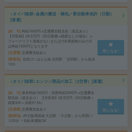
<タイパ抜群>金属の搬送・梱包／要自動車免許（日勤）
[派遣]
給 与
時給1600円 ※交通費全額支給（規定あり）
【月収例】24.5万円（20日勤務 ※残業なしの場合） ※
フォークリフト資格がないまたは1t未満資格のみの方
は時給1500円となります
気になる!
交通費
交通費支給あり
勤務地
近鉄けいはんな線 吉田駅 「吉田駅」から徒歩
13分
<タイパ抜群>エンジン部品の加工（2交替）[派遣]
給 与
基本時給1600円・深夜時給2000円 ※交通費全
額支給（規定あり） 【月収例】32.9万円（20日勤務＋
残業30h＋深夜57.5h）
交通費
交通費支給あり
気になる!
勤務地
JR大阪環状線 大正駅 「大正駅」から民間バ
ス20分 ＊自転車通勤OK