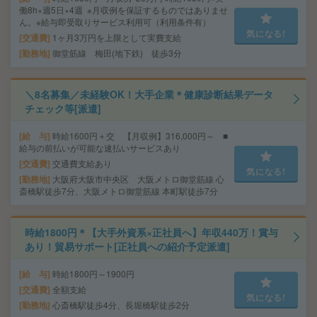
働8h×週5日×4週 ※月収例を保証するものではありませ
ん。※給与即受取りサービス利用可（利用条件有）
気になる!
交通費
1ヶ月3万円を上限として実費支給
勤務地
御堂筋線 梅田(地下鉄) 徒歩3分
＼8名募集／未経験OK！大手企業＊健康診断結果データ
チェック等[派遣]
給 与
時給1600円＋交 【月収例】316,000円～ ■
給与の前払いが可能な速払いサービスあり
交通費
交通費支給あり
気になる!
勤務地
大阪府大阪市中央区 大阪メトロ御堂筋線 心
斎橋駅徒歩7分、大阪メトロ御堂筋線 本町駅徒歩7分
時給1800円＊【大手外資系×正社員へ】年収440万！賞与
あり！貿易サポート[正社員への紹介予定派遣]
給 与
時給1800円～1900円
交通費
全額支給
気になる!
勤務地
心斎橋駅徒歩4分、長堀橋駅徒歩2分