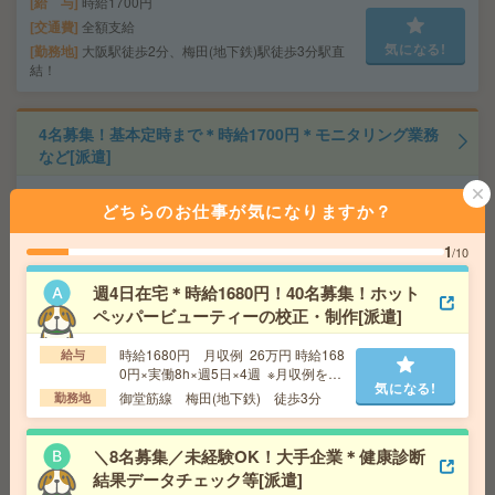
給 与
時給1700円
交通費
全額支給
気になる!
勤務地
大阪駅徒歩2分、梅田(地下鉄)駅徒歩3分駅直
結！
4名募集！基本定時まで＊時給1700円＊モニタリング業務
など[派遣]
給 与
時給1700円＋交 ■給与の前払いが可能な速
どちらのお仕事が気になりますか？
払いサービスあり
交通費
交通費支給あり
1
/10
気になる!
勤務地
大阪府豊中市 大阪モノレール 千里中央駅徒
歩5分
週4日在宅＊時給1680円！40名募集！ホット
ペッパービューティーの校正・制作[派遣]
＼月25万↑×シフト制！／ふるさと納税に関するテレマ！
時給1680円 月収例 26万円 時給168
給与
＊50代活躍中[派遣]
0円×実働8h×週5日×4週 ※月収例を保
気になる!
証するものではありません。※給与即
御堂筋線 梅田(地下鉄) 徒歩3分
勤務地
受取りサービス利用可（利用条件有）
給 与
時給1600円＋交
交通費
◆交通費実費支給※当社規定あり
＼8名募集／未経験OK！大手企業＊健康診断
気になる!
勤務地
京阪本線 淀屋橋駅 徒歩5分/JR東西線 北新地
結果データチェック等[派遣]
駅 徒歩9分