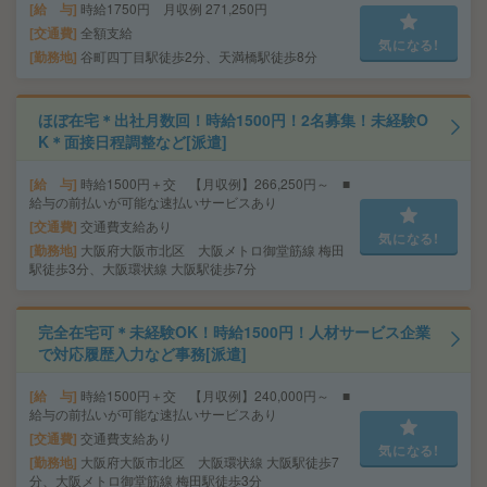
給 与
時給1750円 月収例 271,250円
交通費
全額支給
気になる!
勤務地
谷町四丁目駅徒歩2分、天満橋駅徒歩8分
ほぼ在宅＊出社月数回！時給1500円！2名募集！未経験O
K＊面接日程調整など[派遣]
給 与
時給1500円＋交 【月収例】266,250円～ ■
給与の前払いが可能な速払いサービスあり
交通費
交通費支給あり
気になる!
勤務地
大阪府大阪市北区 大阪メトロ御堂筋線 梅田
駅徒歩3分、大阪環状線 大阪駅徒歩7分
完全在宅可＊未経験OK！時給1500円！人材サービス企業
で対応履歴入力など事務[派遣]
給 与
時給1500円＋交 【月収例】240,000円～ ■
給与の前払いが可能な速払いサービスあり
交通費
交通費支給あり
気になる!
勤務地
大阪府大阪市北区 大阪環状線 大阪駅徒歩7
分、大阪メトロ御堂筋線 梅田駅徒歩3分