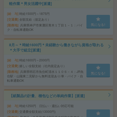
軽作業＊男女活躍中[派遣]
給 与
時給1500円～1875円
交通費
全額支給（規定あり）
気になる!
勤務地
兵庫県神戸市東灘区青木１丁目１－１：バイ
ク・自転車通勤OK
8月～＊時給1600円＊未経験から働きながら資格が取れる
＊大手で組立[派遣]
給 与
時給1600円～2000円
交通費
嬉しい全額支給（社内規定あり）
勤務地
兵庫県明石市魚住町清水１１０６－４：JR魚
気になる!
住駅・山陽東二見駅から無料送迎あり/車・バイク・自
転車通勤OK
【紙製品の計量、梱包などの単純作業】[派遣]
給 与
時給1250円 日払い・週払い対応可能
交通費
交通費全額支給(13000円)