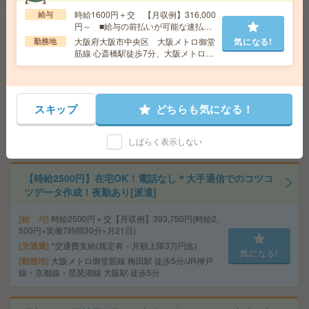
時給1600円＋交 【月収例】316,000
給与
円～ ■給与の前払いが可能な速払い
17時まで＊【コツコツ】残業ほぼなし▼武庫川で一般事
サービスあり
大阪府大阪市中央区 大阪メトロ御堂
気になる!
勤務地
務[派遣]
筋線 心斎橋駅徒歩7分、大阪メトロ御
堂筋線 本町駅徒歩7分
給 与
時給1700円 月収例 20万円 時給1700円×実
働7h30m×週4日×4週 ※月収例を保証するものではあり
ません。※給与即受取りサービス利用可（利用条件有）
スキップ
どちらも気になる！
交通費
1ヶ月3万円を上限として実費支給
気になる!
勤務地
阪神本線 武庫川 徒歩25分 阪神本線 出
屋敷 バス15分
しばらく表示しない
【時給2500円】在宅OK！電話なし＊大手通信でのコツコ
ツデータ作成！夜勤あり[派遣]
給 与
時給2500円＋交【月収例】393,750円(時給2,
500円×実働7時間30分×月21日)
交通費
*交通費支給(規定有・月額上限3万円迄)
気になる!
勤務地
大阪メトロ御堂筋線 梅田駅 徒歩5分/JR神戸
線・京都線・琵琶湖線 大阪駅 徒歩5分