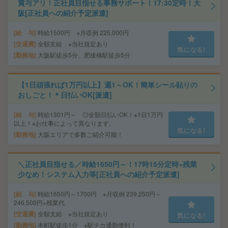
賞与アリ！正社員目指せる事務サポート！17:30定時！大
阪[正社員への紹介予定派遣]
給 与
時給1500円 ※月収例 225,000円
交通費
全額支給 ※当社規定あり
気になる!
勤務地
大阪駅徒歩5分、肥後橋駅徒歩5分
【1日頑張れば1万円以上】週1～OK！簡単シール貼りの
おしごと！＊日払いOK[派遣]
給 与
時給1301円～ ◎全額日払いOK！※1日1万円
以上！※お仕事によって異なります。
気になる!
勤務地
大阪エリアで多数ご紹介可能！
＼正社員目指せる／時給1650円～！17時15分定時×残業
少なめ！システム入力等[正社員への紹介予定派遣]
給 与
時給1650円～1700円 ※月収例 239,250円～
246,500円+残業代
交通費
全額支給 ※当社規定あり
気になる!
勤務地
本町駅徒歩1分 ※駅チカ通勤便利！