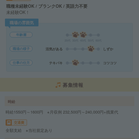
職種未経験OK / ブランクOK / 英語力不要
未経験OK！
職場の雰囲気
年齢層
20代
30代
40代
50代
60代
職場の様子
活気がある
しずか
仕事の仕方
テキパキ
コツコツ
募集情報
時給
時給1550円～1600円 ※月収例 232,500円～240,000円+残業代
交通費
全額支給 ※当社規定あり