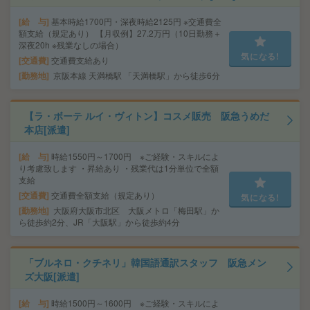
給 与
基本時給1700円・深夜時給2125円 ※交通費全
額支給（規定あり） 【月収例】27.2万円（10日勤務＋
深夜20h ※残業なしの場合）
気になる!
交通費
交通費支給あり
勤務地
京阪本線 天満橋駅 「天満橋駅」から徒歩6分
【ラ・ボーテ ルイ・ヴィトン】コスメ販売 阪急うめだ
本店[派遣]
給 与
時給1550円～1700円 ※ご経験・スキルによ
り考慮致します ・昇給あり ・残業代は1分単位で全額
支給
交通費
交通費全額支給（規定あり）
気になる!
勤務地
大阪府大阪市北区 大阪メトロ「梅田駅」か
ら徒歩約2分、JR「大阪駅」から徒歩約4分
「ブルネロ・クチネリ」韓国語通訳スタッフ 阪急メン
ズ大阪[派遣]
給 与
時給1500円～1600円 ※ご経験・スキルによ