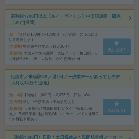
高時給1700円以上【ルイ・ヴィトン】中国語通訳 阪急
うめだ[派遣]
給 与
時給1700円～1750円 ※ご経験・スキルによ
り考慮致します
交通費
交通費全額支給（規定あり）
気になる!
勤務地
大阪府大阪市北区 大阪メトロ「梅田駅」か
ら徒歩約2分、JR「大阪駅」から徒歩約4分
姫路市／未経験OK／週1日ノー残業デーがあってもモデ
ル月収34万円[派遣]
給 与
【時給】1,900円 ～2,375円 ・日払いOK
交通費
嬉しい全額支給（支給規定あり）
勤務地
兵庫県姫路市花田町勅旨９０ 字橋爪90番
気になる!
地 ／JR姫路東駅 徒歩通勤OK マイカー・バイク通勤O
K 無料駐車場あり
〈時給1500円〉日勤＊土日祝休み＊民間航空機メーカー/