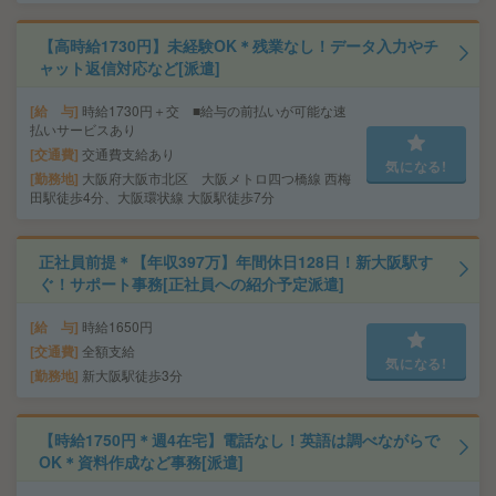
【高時給1730円】未経験OK＊残業なし！データ入力やチ
ャット返信対応など[派遣]
給 与
時給1730円＋交 ■給与の前払いが可能な速
払いサービスあり
交通費
交通費支給あり
気になる!
勤務地
大阪府大阪市北区 大阪メトロ四つ橋線 西梅
田駅徒歩4分、大阪環状線 大阪駅徒歩7分
正社員前提＊【年収397万】年間休日128日！新大阪駅す
ぐ！サポート事務[正社員への紹介予定派遣]
給 与
時給1650円
交通費
全額支給
気になる!
勤務地
新大阪駅徒歩3分
【時給1750円＊週4在宅】電話なし！英語は調べながらで
OK＊資料作成など事務[派遣]