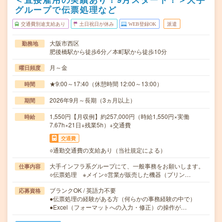
グループで伝票処理など
交通費別途支給あり
土日祝日が休み
WEB登録OK
派遣
大阪市西区
勤務地
肥後橋駅から徒歩6分／本町駅から徒歩10分
月～金
曜日頻度
★9:00～17:40（休憩時間 12:00～13:00）
時間
2026年9月～長期（3ヵ月以上）
期間
1,550円【月収例】約257,000円（時給1,550円×実働
時給
7.67h×21日+残業5h）+交通費
交通費
○通勤交通費の支給あり（当社規定による）
大手インフラ系グループにて、一般事務をお願いします。
仕事内容
○伝票処理 ※メイン○営業が販売した機器（プリン…
ブランクOK / 英語力不要
応募資格
●伝票処理の経験がある方（何らかの事務経験の中で）
●Excel（フォーマットへの入力・修正）の操作が…