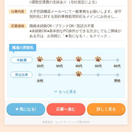
○通勤交通費の支給あり（当社規定による）
大手空調機器メーカーにて一般事務をお願いします。保守
仕事内容
契約先に対する契約事務処理対応をメインにお任せし…
職種未経験OK / ブランクOK / 英語力不要
応募資格
●未経験OK●基本的なPC操作ができる方少しでもご興味が
ある方は、お気軽に「★気になる！」をクリック…
職場の雰囲気
年齢層
20代
30代
40代
50代
60代
男女比率
女性
男性
もっと見る
気になる!
応募へ進む
詳しく見る
派遣会社
ヒューマンリソシア株式会社