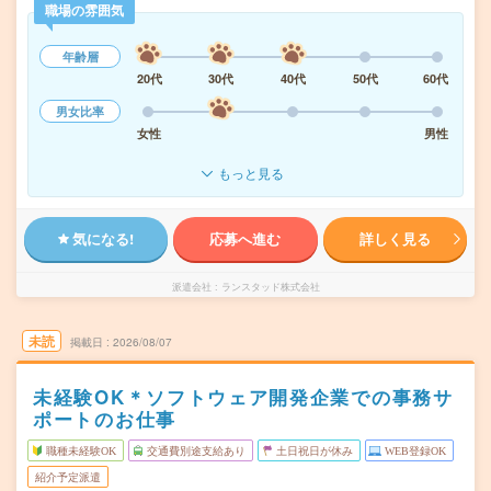
職場の雰囲気
年齢層
20代
30代
40代
50代
60代
男女比率
女性
男性
もっと見る
気になる!
応募へ進む
詳しく見る
派遣会社
ランスタッド株式会社
未読
掲載日
2026/08/07
未経験OK＊ソフトウェア開発企業での事務サ
ポートのお仕事
職種未経験OK
交通費別途支給あり
土日祝日が休み
WEB登録OK
紹介予定派遣