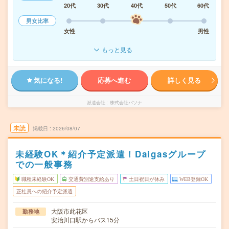
20代
30代
40代
50代
60代
男女比率
女性
男性
もっと見る
気になる!
応募へ進む
詳しく見る
派遣会社
株式会社パソナ
未読
掲載日
2026/08/07
未経験OK＊紹介予定派遣！Daigasグループ
での一般事務
職種未経験OK
交通費別途支給あり
土日祝日が休み
WEB登録OK
正社員への紹介予定派遣
大阪市此花区
勤務地
安治川口駅からバス15分