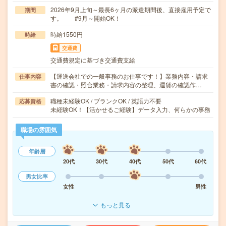
2026年9月上旬～最長6ヶ月の派遣期間後、直接雇用予定で
期間
す。 #9月～開始OK！
時給1550円
時給
交通費
交通費規定に基づき交通費支給
【運送会社での一般事務のお仕事です！】業務内容・請求
仕事内容
書の確認・照合業務・請求内容の整理、運賃の確認作…
職種未経験OK / ブランクOK / 英語力不要
応募資格
未経験OK！【活かせるご経験】データ入力、何らかの事務
職場の雰囲気
年齢層
20代
30代
40代
50代
60代
男女比率
女性
男性
もっと見る