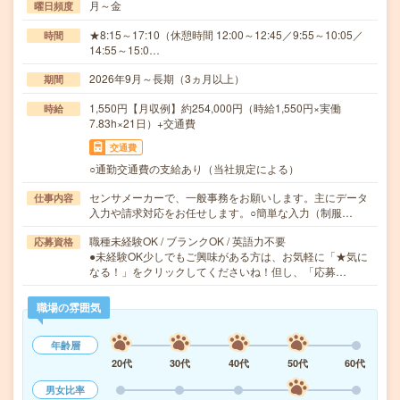
月～金
曜日頻度
★8:15～17:10（休憩時間 12:00～12:45／9:55～10:05／
時間
14:55～15:0…
2026年9月～長期（3ヵ月以上）
期間
1,550円【月収例】約254,000円（時給1,550円×実働
時給
7.83h×21日）+交通費
交通費
○通勤交通費の支給あり（当社規定による）
センサメーカーで、一般事務をお願いします。主にデータ
仕事内容
入力や請求対応をお任せします。○簡単な入力（制服…
職種未経験OK / ブランクOK / 英語力不要
応募資格
●未経験OK少しでもご興味がある方は、お気軽に「★気に
なる！」をクリックしてくださいね！但し、「応募…
職場の雰囲気
年齢層
20代
30代
40代
50代
60代
男女比率