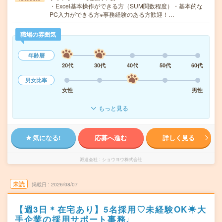
・Excel基本操作ができる方（SUM関数程度）・基本的な
PC入力ができる方※事務経験のある方歓迎！…
職場の雰囲気
年齢層
20代
30代
40代
50代
60代
男女比率
女性
男性
もっと見る
気になる!
応募へ進む
詳しく見る
派遣会社
ショウヨウ株式会社
未読
掲載日
2026/08/07
【週3日＊在宅あり】5名採用♡未経験OK☀大
手企業の採用サポート事務♩