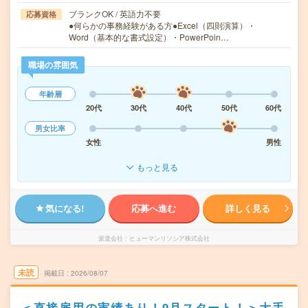
ブランクOK / 英語力不要
応募資格
●何らかの事務経験がある方●Excel（四則演算）・
Word（基本的な書式設定）・PowerPoin…
職場の雰囲気
年齢層
20代
30代
40代
50代
60代
男女比率
女性
男性
もっと見る
気になる!
応募へ進む
詳しく見る
派遣会社
ヒューマンリソシア株式会社
未読
掲載日
2026/08/07
＜直接雇用の実績あり！9月スタート！＞大手