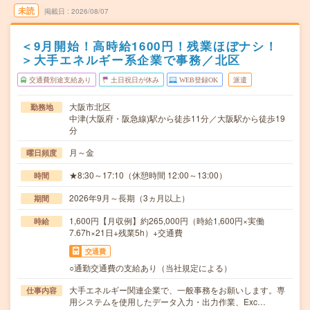
未読
掲載日
2026/08/07
＜9月開始！高時給1600円！残業ほぼナシ！
＞大手エネルギー系企業で事務／北区
交通費別途支給あり
土日祝日が休み
WEB登録OK
派遣
大阪市北区
勤務地
中津(大阪府・阪急線)駅から徒歩11分／大阪駅から徒歩19
分
月～金
曜日頻度
★8:30～17:10（休憩時間 12:00～13:00）
時間
2026年9月～長期（3ヵ月以上）
期間
1,600円【月収例】約265,000円（時給1,600円×実働
時給
7.67h×21日+残業5h）+交通費
交通費
○通勤交通費の支給あり（当社規定による）
大手エネルギー関連企業で、一般事務をお願いします。専
仕事内容
用システムを使用したデータ入力・出力作業、Exc…