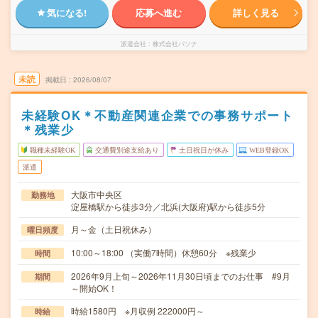
気になる!
応募へ進む
詳しく見る
派遣会社
株式会社パソナ
未読
掲載日
2026/08/07
未経験OK＊不動産関連企業での事務サポート
＊残業少
職種未経験OK
交通費別途支給あり
土日祝日が休み
WEB登録OK
派遣
大阪市中央区
勤務地
淀屋橋駅から徒歩3分／北浜(大阪府)駅から徒歩5分
月～金（土日祝休み）
曜日頻度
10:00～18:00 （実働7時間）休憩60分 ※残業少
時間
2026年9月上旬～2026年11月30日頃までのお仕事 #9月
期間
～開始OK！
時給1580円 ※月収例 222000円～
時給