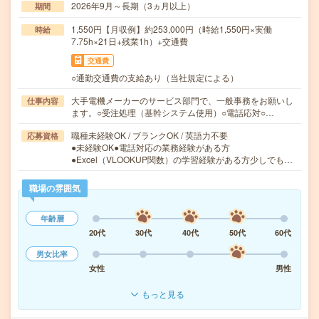
2026年9月～長期（3ヵ月以上）
期間
1,550円【月収例】約253,000円（時給1,550円×実働
時給
7.75h×21日+残業1h）+交通費
交通費
○通勤交通費の支給あり（当社規定による）
大手電機メーカーのサービス部門で、一般事務をお願いし
仕事内容
ます。○受注処理（基幹システム使用）○電話応対○…
職種未経験OK / ブランクOK / 英語力不要
応募資格
●未経験OK●電話対応の業務経験がある方
●Excel（VLOOKUP関数）の学習経験がある方少しでも…
職場の雰囲気
年齢層
20代
30代
40代
50代
60代
男女比率
女性
男性
もっと見る