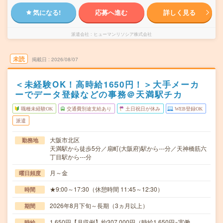
気になる!
応募へ進む
詳しく見る
派遣会社
ヒューマンリソシア株式会社
未読
掲載日
2026/08/07
＜未経験OK！高時給1650円！＞大手メーカ
ーでデータ登録などの事務＠天満駅チカ
職種未経験OK
交通費別途支給あり
土日祝日が休み
WEB登録OK
派遣
大阪市北区
勤務地
天満駅から徒歩5分／扇町(大阪府)駅から---分／天神橋筋六
丁目駅から---分
月～金
曜日頻度
★9:00～17:30（休憩時間 11:45～12:30）
時間
2026年8月下旬～長期（3ヵ月以上）
期間
1,650円【月収例】約307,000円（時給1,650円×実働
時給