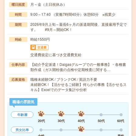
月～金（土日祝休み）
曜日頻度
9:00～17:40 （実働7時間40分）休憩60分 ※残業少
時間
2026年9月上旬～最長6ヶ月の派遣期間後、直接雇用予定で
期間
す。 #9月～開始OK！
時給1550円
時給
交通費
交通費規定に基づき交通費支給
【紹介予定派遣！Daigasグループでの一般事務】・各種書
仕事内容
類作成（ガス開栓後の点検や定期検査に関する…
職種未経験OK / ブランクOK / 英語力不要
応募資格
未経験OK！【活かせるご経験】何らかの事務【活かせるス
キル】Excelでのデータ集計や分析
職場の雰囲気
年齢層
20代
30代
40代
50代
60代
男女比率
女性
男性