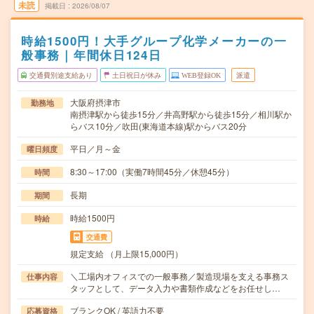
未読
掲載日
2026/08/07
時給1500円！大手グループ化学メーカーの一
般事務｜年間休日124日
交通費別途支給あり
土日祝日が休み
WEB登録OK
派遣
大阪府摂津市
勤務地
南摂津駅から徒歩15分／井高野駅から徒歩15分／相川駅か
らバス10分／吹田(東海道本線)駅からバス20分
平日／月～金
曜日頻度
8:30～17:00（実働7時間45分／休憩45分）
時間
長期
期間
時給1500円
時給
交通費
規定支給 （月上限15,000円）
＼工場内オフィスでの一般事務／製造現場を支える事務ス
仕事内容
タッフとして、データ入力や書類作成などをお任せし…
ブランクOK / 英語力不要
応募資格