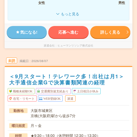
女性
男性
もっと見る
気になる!
応募へ進む
詳しく見る
派遣会社
ヒューマンリソシア株式会社
未読
掲載日
2026/08/07
＜9月スタート！テレワーク多！出社は月1＞
大手通信企業Gで決算書類関連の経理
職種未経験OK
交通費別途支給あり
土日祝日が休み
在宅・リモート
WEB登録OK
派遣
大阪市城東区
勤務地
京橋(大阪府)駅から徒歩7分
月～金
曜日頻度
★9:30～18:00（休憩時間 12:30～13:30）
時間