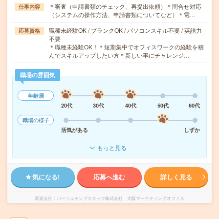
＊審査（申請書類のチェック、再提出依頼）＊問合せ対応
仕事内容
（システムの操作方法、申請書類についてなど）＊電…
職種未経験OK / ブランクOK / パソコンスキル不要 / 英語力
応募資格
不要
＊職種未経験OK！＊短期集中でオフィスワークの経験を積
んでスキルアップしたい方＊新しい事にチャレンジ…
職場の雰囲気
年齢層
20代
30代
40代
50代
60代
職場の様子
活気がある
しずか
もっと見る
気になる!
応募へ進む
詳しく見る
派遣会社
パーソルテンプスタッフ株式会社 大阪マーケティングオフィス