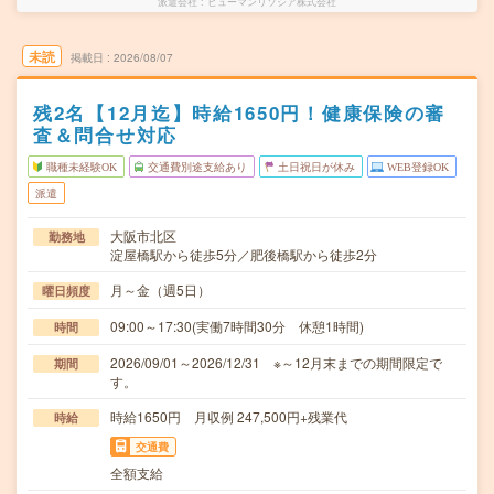
派遣会社
ヒューマンリソシア株式会社
未読
掲載日
2026/08/07
残2名【12月迄】時給1650円！健康保険の審
査＆問合せ対応
職種未経験OK
交通費別途支給あり
土日祝日が休み
WEB登録OK
派遣
大阪市北区
勤務地
淀屋橋駅から徒歩5分／肥後橋駅から徒歩2分
月～金（週5日）
曜日頻度
09:00～17:30(実働7時間30分 休憩1時間)
時間
2026/09/01～2026/12/31 ※～12月末までの期間限定で
期間
す。
時給1650円 月収例 247,500円+残業代
時給
交通費
全額支給