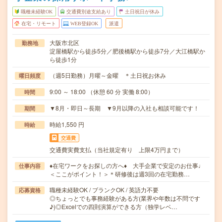
職種未経験OK
交通費別途支給あり
土日祝日が休み
在宅・リモート
WEB登録OK
派遣
大阪市北区
勤務地
淀屋橋駅から徒歩5分／肥後橋駅から徒歩7分／大江橋駅か
ら徒歩1分
（週5日勤務）月曜～金曜 ＊土日祝お休み
曜日頻度
9:00 ～ 18:00 （休憩 60 分 実働 8:00）
時間
▼8月・即日～長期 ▼9月以降の入社も相談可能です！
期間
時給1,550 円
時給
交通費
交通費実費支払（当社規定有り 上限4万円まで）
♦在宅ワークをお探しの方へ♦ 大手企業で安定のお仕事♩
仕事内容
＜ここがポイント！＞＊研修後は週3回の在宅勤務…
職種未経験OK / ブランクOK / 英語力不要
応募資格
◎ちょっとでも事務経験がある方(業界や年数は不問です
♪)◎Excelでの四則演算ができる方（独学レベ…