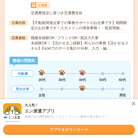
交通費
交通費規定に基づき交通費支給
【不動産関連企業での事務サポートのお仕事です】期間限
仕事内容
定のお仕事です！入力メインの簡単事務！・投資用物…
職種未経験OK / ブランクOK / 英語力不要
応募資格
未経験OK！【活かせるご経験】何らかの事務【活かせるス
キル】Excelでのデータ集計や分析、入力・編…
職場の雰囲気
年齢層
20代
30代
40代
50代
60代
男女比率
女性
男性
大人気！
もっと見る
エン派遣アプリ
派遣のお仕事情報がたくさん！プッシュ通知で受け取ろう！
気になる!
応募へ進む
詳しく見る
アプリをダウンロード