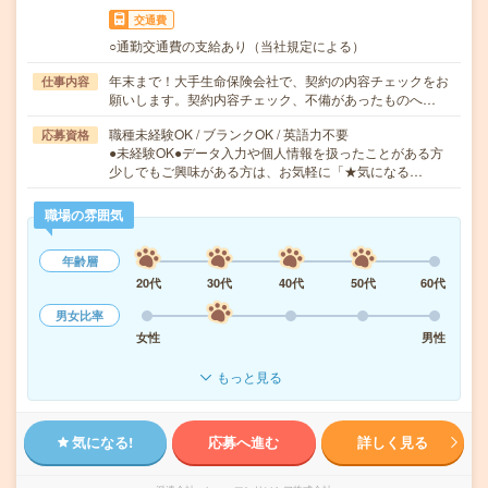
交通費
○通勤交通費の支給あり（当社規定による）
年末まで！大手生命保険会社で、契約の内容チェックをお
仕事内容
願いします。契約内容チェック、不備があったものへ…
職種未経験OK / ブランクOK / 英語力不要
応募資格
●未経験OK●データ入力や個人情報を扱ったことがある方
少しでもご興味がある方は、お気軽に「★気になる…
職場の雰囲気
年齢層
20代
30代
40代
50代
60代
男女比率
女性
男性
もっと見る
気になる!
応募へ進む
詳しく見る