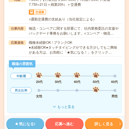
7.75h×21日＋残業20h）＋交通費
交通費
○通勤交通費の支給あり（当社規定による）
物流・コンベアに関する部署にて、社内業務委託の支援や
仕事内容
バックヤード事務をお願いします。○コンベア・物流…
職種未経験OK / ブランクOK
応募資格
●未経験OK●タッチタイピングができる方少しでもご興味
がある方は、お気軽に「★気になる！」をクリック…
職場の雰囲気
年齢層
20代
30代
40代
50代
60代
男女比率
女性
男性
もっと見る
気になる!
応募へ進む
詳しく見る