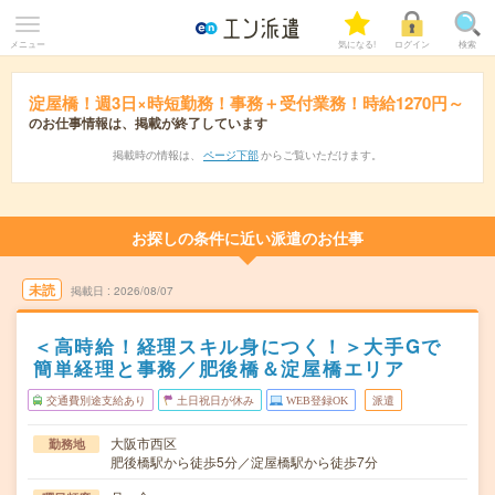
メニュー
気になる!
ログイン
検索
淀屋橋！週3日×時短勤務！事務＋受付業務！時給1270円～
のお仕事情報は、掲載が終了しています
掲載時の情報は、
ページ下部
からご覧いただけます。
お探しの条件に近い派遣のお仕事
未読
掲載日
2026/08/07
＜高時給！経理スキル身につく！＞大手Gで
簡単経理と事務／肥後橋＆淀屋橋エリア
交通費別途支給あり
土日祝日が休み
WEB登録OK
派遣
大阪市西区
勤務地
肥後橋駅から徒歩5分／淀屋橋駅から徒歩7分