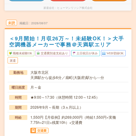
派遣会社
ヒューマンリソシア株式会社
未読
掲載日
2026/08/07
＜9月開始！月収26万～！未経験OK！＞大手
空調機器メーカーで事務＠天満駅エリア
職種未経験OK
交通費別途支給あり
土日祝日が休み
WEB登録OK
派遣
大阪市北区
勤務地
天満駅から徒歩6分／扇町(大阪府)駅から---分
月～金
曜日頻度
★9:00～17:30（休憩時間 12:00～12:45）
時間
2026年9月～長期（3ヵ月以上）
期間
1,550円【月収例】約269,000円（時給1,550円×実働
時給
7.75h×21日+残業10h）+交通費
交通費