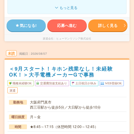
もっと見る
気になる!
応募へ進む
詳しく見る
派遣会社
ヒューマンリソシア株式会社
未読
掲載日
2026/08/07
＜9月スタート！キホン残業なし！未経験
OK！＞大手電機メーカーGで事務
職種未経験OK
交通費別途支給あり
土日祝日が休み
WEB登録OK
派遣
大阪府門真市
勤務地
西三荘駅から徒歩5分／大日駅から徒歩10分
月～金
曜日頻度
★8:45～17:15（休憩時間 12:00～12:45）
時間