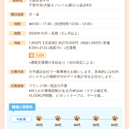
勤務地
千里中央(大阪モノレール)駅から徒歩8分
月～金
曜日頻度
★9:00～17:45（休憩時間 12:00～12:45）
時間
2026年10月～長期（3ヵ月以上）
期間
1,650円【月収例】約279,000円（時給1,650円×実働
時給
8.00h×21日+残業1h）+交通費
交通費
○通勤交通費の支給あり（当社規定による）
大手建設会社で一般事務をお願いします。具体的には社内
仕事内容
のシステムの権限付与やデータ集計等をお任せします…
ブランクOK / 英語力不要
応募資格
●何らかの事務経験がある方●Excel（マクロ修正等、
VLOOKUP関数、ピボットテーブル、データ集…
職場の雰囲気
年齢層
20代
30代
40代
50代
60代