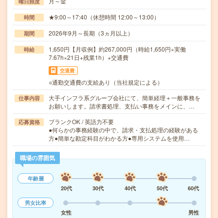
月～金
曜日頻度
★9:00～17:40（休憩時間 12:00～13:00）
時間
2026年9月～長期（3ヵ月以上）
期間
1,650円【月収例】約267,000円（時給1,650円×実働
時給
7.67h×21日+残業1h）+交通費
交通費
○通勤交通費の支給あり（当社規定による）
大手インフラ系グループ会社にて、簡単経理＋一般事務を
仕事内容
お願いします。請求書処理、支払い事務をメインに、…
ブランクOK / 英語力不要
応募資格
●何らかの事務経験の中で、請求・支払処理の経験がある
方●簡単な勘定科目がわかる方●専用システムを使用…
職場の雰囲気
年齢層
20代
30代
40代
50代
60代
男女比率
女性
男性