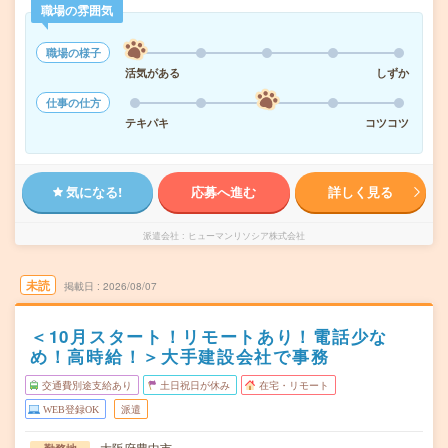
職場の雰囲気
職場の様子
活気がある
しずか
仕事の仕方
テキパキ
コツコツ
気になる!
応募へ進む
詳しく見る
派遣会社
ヒューマンリソシア株式会社
未読
掲載日
2026/08/07
＜10月スタート！リモートあり！電話少な
め！高時給！＞大手建設会社で事務
交通費別途支給あり
土日祝日が休み
在宅・リモート
WEB登録OK
派遣
大阪府豊中市