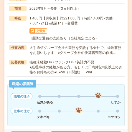
2026年9月～長期（3ヵ月以上）
期間
1,400円【月収例】約221,000円（時給1,400円×実働
時給
7.50h×21日+残業1h）+交通費
交通費
○通勤交通費の支給あり（当社規定による）
大手通信グループ会社の業務を受託する会社で、経理事務
仕事内容
をお願いします。○グループ会社の決算書類等の作成…
職種未経験OK / ブランクOK / 英語力不要
応募資格
●経理事務の経験がある方、もしくは日商簿記3級以上の資
格をお持ちの方●Excel（IF関数）・Wor…
職場の雰囲気
職場の様子
活気がある
しずか
仕事の仕方
テキパキ
コツコツ