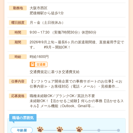
大阪市西区
勤務地
肥後橋駅から徒歩1分
月～金（土日祝休み）
曜日頻度
9:00～17:30 （実働7時間30分）休憩60分
時間
2026年9月上旬～最長6ヶ月の派遣期間後、直接雇用予定で
期間
す。 #9月～開始OK！
時給1600円
時給
交通費
交通費規定に基づき交通費支給
【ソフトウェア開発企業での事務サポートのお仕事】≪お
仕事内容
仕事内容≫・お客様対応（電話・メール）・見積書作…
職種未経験OK / ブランクOK / 英語力不要
応募資格
未経験OK！【活かせるご経験】何らかの事務【活かせるス
キル】メール機能（Outlook、Gmail等…
職場の雰囲気
年齢層